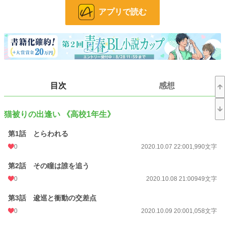
アプリで読む
【本編 全25話＋番外編 １話 あらすじ】（2020.10.17 完結）
幼い頃から見た目で決めつけられて人間不信になった少年は、誰にも文句を言わ
せないような優等生の猫を被った。
人当たりのいい笑顔で本心を覆い隠す少年は、優しくていい子の猫を被った。
猫被りで厄介で不器用な二人の男子高校生が、切なくてもどかしい恋をするお
話。
目次
感想
シリアス多めですが、最後はハッピーエンド。
後ろ向きな主人公にお付き合い下さい。
番外編は、性格変わった？！というくらい激甘。
猫被りの出逢い 《高校1年生》
＊
第1話 とらわれる
0
2020.10.07 22:00
1,990文字
【《afterstory#01》あらすじ】（2020.10.29 完結）
第2話 その瞳は誰を追う
本編から3年後、大学生（攻）と社会人（受）になった二人の話。
溺愛される受け視点のノロケ連載。
0
2020.10.08 21:00
949文字
ひたすら甘やかされ蕩かされ翻弄される受けの話。
第3話 逡巡と衝動の交差点
0
2020.10.09 20:00
1,058文字
＊