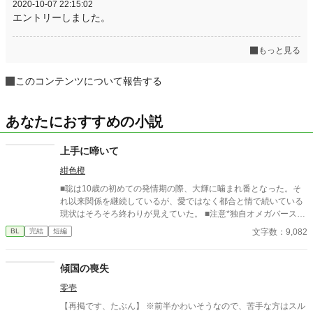
2020-10-07 22:15:02
エントリーしました。
もっと見る
このコンテンツについて報告する
あなたにおすすめの小説
上手に啼いて
紺色橙
■聡は10歳の初めての発情期の際、大輝に噛まれ番となった。そ
れ以来関係を継続しているが、愛ではなく都合と情で続いている
現状はそろそろ終わりが見えていた。 ■注意*独自オメガバース設
定。■『それは愛か本能か』と同じ世界設定です。関係は一切な
文字数：9,082
BL
完結
短編
し。
傾国の喪失
零壱
【再掲です、たぶん】 ※前半かわいそうなので、苦手な方はスル