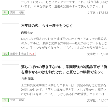
ーしてください。 あとファンタジーです、これ。 現代日本じゃな
いです。 不幸な事故で、過去の記憶をすべて失ったラティ。 けれ
ど今の彼は不幸ではない。 大好きな養父のネイヴァンと共に、穏
文字数：17,562
BL
完結
短編
やかな日々を過ごしている。 自分のルーツを探す旅に出ること
も、失われた記憶や傷を取り戻そうとすることもない。 何もわか
らなくても、それでいい。 これは、忘れたまま生きることを選ん
六年目の恋、もう一度手をつなぐ
だ少年の、小さな恋と優しい日常の物語。 他サイトにも掲載して
高穂もか
おります。
幼なじみで恋人のつむぎと渉は互いにオメガ・アルファの親公認
のカップルだ。 順調な交際も六年目――最近の渉はデートもしな
いし、手もつながなくなった。 「もう、おればっかりが好きなん
やろか？」 馴ればっかりの関係に、寂しさを覚えるつむぎ。 その
文字数：97,828
BL
連載中
長編
R15
うえ、渉は二人の通う高校にやってきた美貌の転校生・沙也にか
まってばかりで。他のオメガには、優しく甘く接する恋人にもや
もやしてしまう。 嫉妬をしても、「友達なんやから面倒なことい
落ちこぼれの導き手なのに、学園最強の冷酷教官が「俺
うなって」と笑われ、遂にはお泊りまでしたと聞き…… 「そっち
を癒やせるのはお前だけだ」と底なしの執着で迫ってき
がその気なら、もういい！」 堪忍袋の緒が切れたつむぎは、別れ
ます
を切り出す。すると、渉は意外な反応を……？ 倦怠期を乗り越え
月夜 闇花
て、もう一度恋をする。幼なじみオメガバースBLです♡
王立特異魔法学園に入学したエドガーは、測定不能なほど微弱な
波長しか持たず、「落ちこぼれの導き手」として誰からも期待さ
れない日々を送っていた。 しかしある日の放課後、エドガーは学
園で最も恐れられる最強の戦闘魔術教官、レオン・ヴァレンタイ
文字数：41,607
BL
完結
短編
ンの秘密を知ってしまう。 強大すぎる魔力ゆえに、五感が暴走す
る「過負荷」の激痛に一人で耐え続けていたレオン。エドガーの