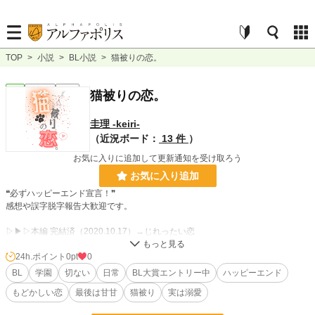
TOP
>
小説
>
BL小説
>
猫被りの恋。
BL
連載中
長編
猫被りの恋。
圭理 -keiri-
（近況ボード：
13 件
）
お気に入りに追加して更新通知を受け取ろう
お気に入り追加
❝必ずハッピーエンド宣言！❞
感想や誤字脱字報告大歓迎です。
▷▶▷本編 完結済（2020.10.17）→じれったい恋
▷▶▷本編の番外編１話 完結済（2020.10.17）→受け視点、甘々
▷▶▷《afterstory#01》完結（2020.10.29）→受け視点、溺愛とノロケ
24h.ポイント
0pt
0
▷▶▷《afterstory#02》連載中（2020.11.09～）→各話短めの甘々話
BL
学園
切ない
日常
BL大賞エントリー中
ハッピーエンド
もどかしい恋
最後は甘甘
猫被り
実は溺愛
＊