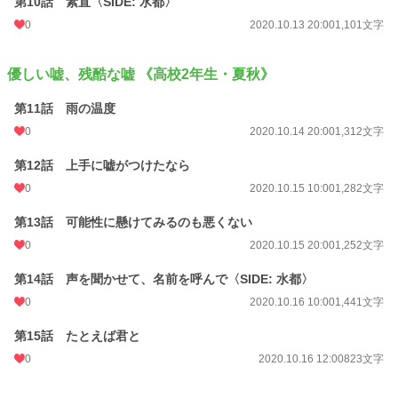
第10話 素直〈SIDE: 水都〉
BL
31,420 位 / 31,420 件
0
2020.10.13 20:00
1,101文字
お気に入り
30
優しい嘘、残酷な嘘 《高校2年生・夏秋》
24h.ポイント
0 pt
第11話 雨の温度
文字数
71,147
0
2020.10.14 20:00
1,312文字
更新日時
2021.02.21 20:00
第12話 上手に嘘がつけたなら
初回公開日時
2020.10.01 20:59
0
2020.10.15 10:00
1,282文字
週間ポイント
14 pt (70,247 位)
第13話 可能性に懸けてみるのも悪くない
月間ポイント
28 pt (93,489 位)
0
2020.10.15 20:00
1,252文字
年間ポイント
238 pt (121,798 位)
第14話 声を聞かせて、名前を呼んで〈SIDE: 水都〉
累計ポイント
16,642 pt (77,471 位)
0
2020.10.16 10:00
1,441文字
第15話 たとえば君と
0
2020.10.16 12:00
823文字