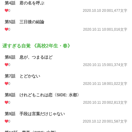
第4話 君の名を呼ぶ
【《afterstory#02》あらすじ】（2020.11.09～）
0
2020.10.10 20:00
1,477文字
同棲してからのふたり。
「眠り」をテーマにした各話短めの甘いお話。
第5話 三日後の結論
0
2020.10.11 10:00
1,016文字
＊
▷▶︎▷旧題《LIMIT PHANTOM - 人間不信の笑わない少年と、何事も笑って誤魔
遅すぎる自覚 《高校2年生・春》
化す少年が恋をした -》で他サイト公開・完結済。旧題の大幅改編版。
▷▶︎▷第8回BL小説大賞にエントリー。応援ありがとうございました。
第6話 息が、つまるほど
0
2020.10.11 15:00
1,374文字
＊
第7話 とどかない
0
2020.10.11 18:00
1,022文字
《キーワード》
もどかしい恋 / 最後は甘々 / 実は溺愛 / 素直じゃない / 切ない / 完結済み / 男子高
第8話 けれどもこれは恋〈SIDE: 水都〉
校生 / BL / ボーイズラブ / ハッピーエンド / 不器用な恋 / 番外編あり / シリアス展
0
2020.10.11 20:00
2,813文字
開 / 第8回BL小説大賞エントリー作品 / 続編あり
第9話 手段は言葉だけじゃない
0
2020.10.12 20:00
1,587文字
小説
228,800 位 / 228,800 件