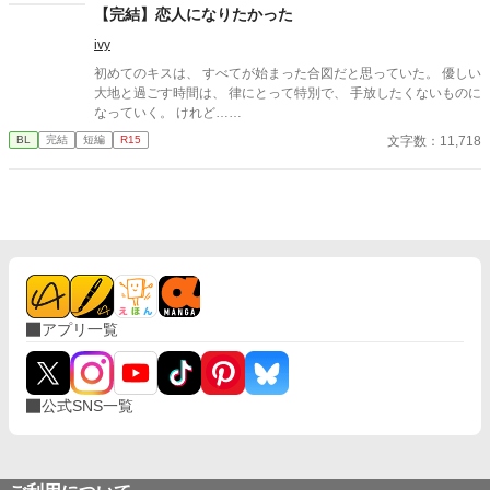
底知れぬ静かな波長は、世界で唯一、彼の苦痛を完全に溶かすこ
【完結】恋人になりたかった
とができるものだった。 「お前は、俺の専属の導き手になるん
ivy
だ」 痛みを癒やしたことで、冷酷なはずの最強教官から底なしの
執着と溺愛を向けられるようになり――！？ 孤独な二人の魂が共
初めてのキスは、 すべてが始まった合図だと思っていた。 優しい
鳴する、極上の救済と溺愛の学園ファンタジー。 ※センチネルバ
大地と過ごす時間は、 律にとって特別で、 手放したくないものに
ースをベースにした独自設定（特異覚醒者×導き手）です。
なっていく。 けれど……
文字数：11,718
BL
完結
短編
R15
アプリ一覧
公式SNS一覧