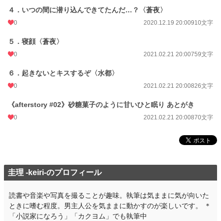
４．いつの間に潜り込んできてたんだ…？〈蒼夜〉
0
2020.12.19 20:00
910文字
５．寝顔〈蒼夜〉
0
2021.02.21 20:00
759文字
６．起きないとキスするぞ〈水都〉
0
2021.02.21 20:00
826文字
《afterstory #02》砂糖菓子のように甘いひと眠り あとがき
0
2021.02.21 20:00
870文字
圭理 -keiri-のプロフィール
読書や音楽や写真を撮ることが趣味。執筆は気ままに気が向いた
ときに嗜む程度。男主人公を気ままに動かすのが楽しいです。 ＊
「小説家になろう」「カクヨム」でも執筆中