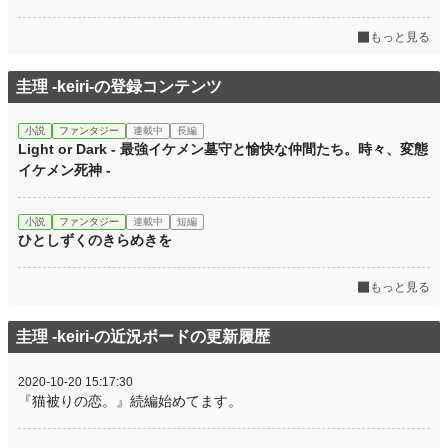
もっと見る
圭理 -keiri-の登録コンテンツ
小説
ファンタジー
連載中
長編
Light or Dark - 最強イケメン墓守と愉快な仲間たち。時々、変態
イケメン死神 -
小説
ファンタジー
連載中
短編
ひとしずくのきらめきを
もっと見る
圭理 -keiri-の近況ボードの更新履歴
2020-10-20 15:17:30
『猫被りの恋。』続編始めてます。