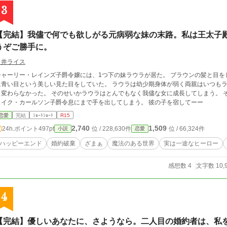
3
【完結】我儘で何でも欲しがる元病弱な妹の末路。私は王太子
うぞご勝手に。
白井ライス
シャーリー・レインズ子爵令嬢には、1つ下の妹ラウラが居た。 ブラウンの髪と目
に青い目という美しい見た目をしていた。 ラウラは幼少期身体が弱く両親はいつもラ
変わらなかった。 そのせいかラウラはとんでもなく我儘な女に成長してしまう。 そして、ラウラはとうとうシャーリーの婚約者ジ
ェイク・カールソン子爵令息にまで手を出してしまう。 彼の子を宿してーー
恋愛
完結
ｼｮｰﾄｼｮｰﾄ
R15
2,740
1,509
24h.ポイント
497pt
位 / 228,630件
位 / 66,324件
小説
恋愛
ハッピーエンド
婚約破棄
ざまぁ
魔法のある世界
実は一途なヒーロー
感想数 4
文字数 10,
4
【完結】優しいあなたに、さようなら。二人目の婚約者は、私