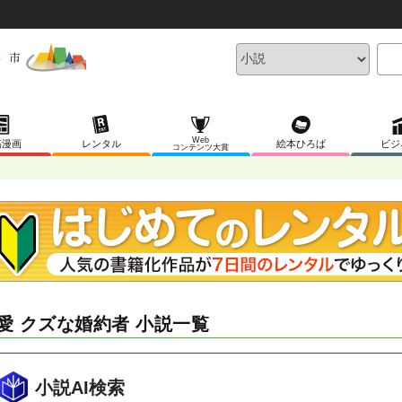
Web
稿漫画
レンタル
絵本ひろば
ビジ
コンテンツ大賞
愛 クズな婚約者 小説一覧
小説AI検索