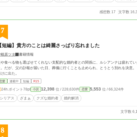
感想数 17
文字数 16,
7
【短編】貴方のことは綺麗さっぱり忘れました
曽根原ツタ
書籍情報
服や食べる物も選ばせてくれない支配的な婚約者との関係に、ルシアンナは疲れてい
た。だが、父の訃報が届いた日、葬儀に行くことも止められ、とうとう別れを決意。
賭けに出た。
恋愛
連載中
短編
R15
12,398
5,553
24h.ポイント
78pt
位 / 228,630件
位 / 66,324件
小説
恋愛
シリアス
ざまぁ
クズな婚約者
婚約解消
文字数 6,
8