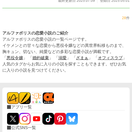
最終更新日 2025.07.09
登録日 2025.05.01
28
件
アルファポリスの恋愛小説のご紹介
アルファポリスの恋愛小説の一覧ページです。
イケメンとの甘々な恋愛から悪役令嬢などの異世界転移ものまで、
胸キュン、切ない、純愛などの多彩な恋愛小説が満載です。
「
悪役令嬢
」 「
婚約破棄
」 「
溺愛
」 「
ざまぁ
」 「
オフィスラブ
」
人気のタグからお気に入りの小説を探すこともできます。ぜひお気
に入りの小説を見つけてください。
アプリ一覧
公式SNS一覧