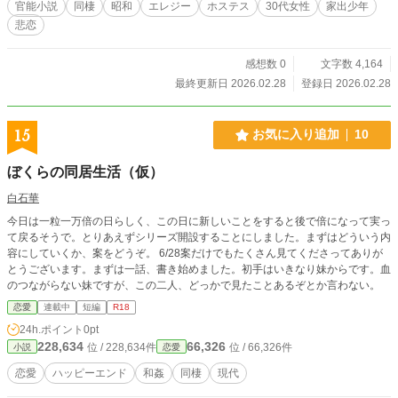
官能小説
同棲
昭和
エレジー
ホステス
30代女性
家出少年
悲恋
感想数 0
文字数 4,164
最終更新日 2026.02.28
登録日 2026.02.28
15
お気に入り追加
10
ぼくらの同居生活（仮）
白石華
今日は一粒一万倍の日らしく、この日に新しいことをすると後で倍になって実っ
て戻るそうで。とりあえずシリーズ開設することにしました。まずはどういう内
容にしていくか、案をどうぞ。 6/28案だけでもたくさん見てくださってありが
とうございます。まずは一話、書き始めました。初手はいきなり妹からです。血
のつながらない妹ですが、この二人、どっかで見たことあるぞとか言わない。
恋愛
連載中
短編
R18
24h.ポイント
0pt
228,634
66,326
位 / 228,634件
位 / 66,326件
小説
恋愛
恋愛
ハッピーエンド
和姦
同棲
現代