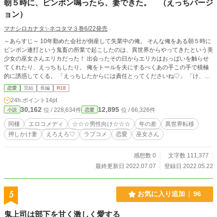
朝５時に、ピンポン鳴ったら、妻できた。 （えっちバージ
ョン）
マナシロカナタ✨ネコタマ３巻6/22発売
～あらすじ～ 10年勤めた会社が倒産して失業中の俺。 そんな俺をある朝５時に
ピンポン連打という鬼畜の所業で起こしたのは、異世界からやってきたという美
少女の巫女さんエリカだった！ 出会ったその日からエリカはおっぱいを触らせ
てくれたり、えっちもしたり。 俺をトールを夫にするべくあの手この手で積極
的に誘惑してくる。 「えっちしたからには責任とってくださいね♡」 「け、結
婚はちょっと待って欲しい。今はその、無職でお金がないので、とりあえず同棲
恋愛
完結
長編
R18
するってことで……」 朝５時にピンポンしてきた異世界押しかけ妻エリカとの
24h.ポイント
14pt
えっちな同棲生活は、こうして始まった。 かと思ったら。 次の日の朝５時、今
30,162
12,895
位 / 228,634件
位 / 66,326件
小説
恋愛
度は金髪猫耳メイドさんがピンポンしてきた。 寝ぼけていた俺は、玄関先でも
つれ合って倒れ込んでおっぱいをふよん♪してしまった。
同棲
エロコメディ
☆☆☆男性向け☆☆☆
年の差
異世界転移
押しかけ妻
えろえろ♡
ラブコメ
恋愛
巫女さん
感想数 0
文字数 111,377
最終更新日 2022.07.07
登録日 2022.05.22
5
お気に入り追加
96
鬼上司は部下を甘く激しく愛する