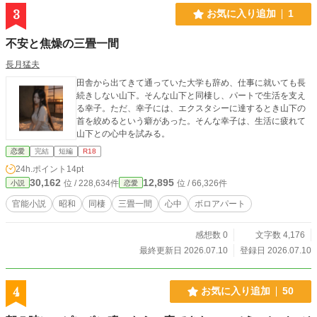
3
お気に入り追加
1
不安と焦燥の三畳一間
長月猛夫
田舎から出てきて通っていた大学も辞め、仕事に就いても長
続きしない山下。そんな山下と同棲し、パートで生活を支え
る幸子。ただ、幸子には、エクスタシーに達するとき山下の
首を絞めるという癖があった。そんな幸子は、生活に疲れて
山下との心中を試みる。
恋愛
完結
短編
R18
24h.ポイント
14pt
30,162
12,895
位 / 228,634件
位 / 66,326件
小説
恋愛
官能小説
昭和
同棲
三畳一間
心中
ボロアパート
感想数 0
文字数 4,176
最終更新日 2026.07.10
登録日 2026.07.10
4
お気に入り追加
50