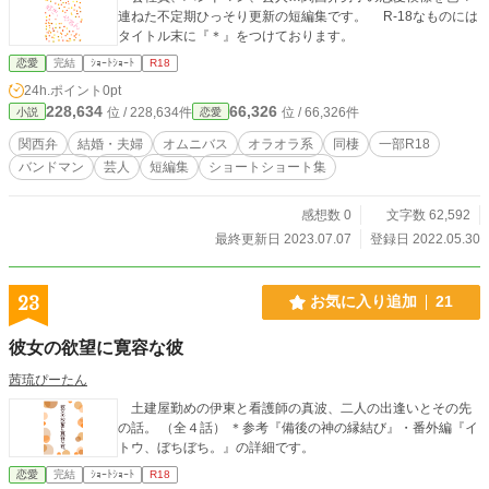
連ねた不定期ひっそり更新の短編集です。 R-18なものには
タイトル末に『＊』をつけております。
恋愛
完結
ｼｮｰﾄｼｮｰﾄ
R18
24h.ポイント
0pt
228,634
66,326
位 / 228,634件
位 / 66,326件
小説
恋愛
関西弁
結婚・夫婦
オムニバス
オラオラ系
同棲
一部R18
バンドマン
芸人
短編集
ショートショート集
感想数 0
文字数 62,592
最終更新日 2023.07.07
登録日 2022.05.30
23
お気に入り追加
21
彼女の欲望に寛容な彼
茜琉ぴーたん
土建屋勤めの伊東と看護師の真波、二人の出逢いとその先
の話。 （全４話） ＊参考『備後の神の縁結び』・番外編『イ
トウ、ぼちぼち。』の詳細です。
恋愛
完結
ｼｮｰﾄｼｮｰﾄ
R18