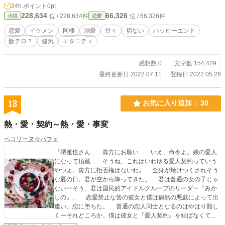
24h.ポイント
0pt
228,634
66,326
位 / 228,634件
位 / 66,326件
小説
恋愛
恋愛
イケメン
同棲
溺愛
甘々
切ない
ハッピーエンド
飯テロ？
健気
エタニティ
感想数 0
文字数 154,429
最終更新日 2022.07.11
登録日 2022.05.26
13
お気に入り追加
30
熱・愛・契約～熱・愛・事変
ペコリーヌ☆パフェ
『堺雅也さん……貴方にお願い……いえ、命令よ。娘の愛人
になって頂戴……そうね、これはいわゆる愛人契約っていう
やつよ。貴方に拒否権はないわ』 全身が焼けつくされそう
な夏の日、君が空から降ってきた。 君は普通の女の子じゃ
ないーそう、君は国民的アイドルグループのリーダー『みか
しの』。 恋愛禁止な筈の彼女と僕は偶然の悪戯によって出
逢い、恋に堕ちた。 普通の恋人同士となるのはやはり難し
くーそれどころか、僕は彼女と『愛人契約』を結ばなくては
ならなくなり…… まさか、母親に彼女との愛人契約を強要