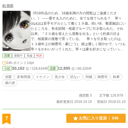
枳 雨那
《R18作品のため、18歳未満の方の閲覧はご遠慮くださ
い。》 ――愛する人のために、全てを捨てられる？ 寧々
(ねね)は若手モデルとして働く１９歳。幼い頃、養護施設にい
たところを、有名財閥・桜庭グループに引き取られた。それ
以来、『２０歳を迎えたら屋敷を出る』という約束の日ま
で、桜庭家の屋敷で育っている。 寧々を引き取ったのは、
１３歳年上の御曹司・豪(ごう)。彼は優しく穏やかで、いつも
寧々をかわいがってくれた。寧々は豪を好きになっていった
が、豪には幼馴染みの婚約者がいるため、諦めるしかないと
恋愛
連載中
長編
R18
分かっていた。 そんな中、寧々は豪と肉体関係を持った。
24h.ポイント
14pt
気持ちを伝えることができないのに、体だけは繋がりがある
30,162
12,895
位 / 228,634件
位 / 66,326件
小説
恋愛
状況に、寧々は幸せを覚えつつも苦しむ毎日。２０歳を迎え
る日が近づくにつれて、その苦しみは増していく。 そして
溺愛
多角関係
イケメン
美少女
切ない
同棲
御曹司
執事
ついに、豪が寧々を突き放す日がやってくる。その時、親身
歳の差
になって寧々を支えてくれたのは、桜庭家の執事・秋彦(あき
ひこ)だった。愛情を注いでくれる秋彦に、寧々の心はほぐさ
れていくが、豪のことは忘れられないでいた。 ２人の間で
感想数 5
文字数 126,978
揺れながら、寧々が出した結論とは……。 ＊表紙イラストは
最終更新日 2018.10.10
登録日 2018.01.10
まっする（仮）様よりお借りしております。 ＊完結後、番外
編更新中。
7
お気に入り追加
340