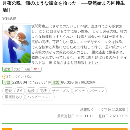
月夜の晩、猫のような彼女を拾った ──突然始まる同棲生
活!!
家紋武範
坂間野泰志（さかまのたいし）23歳。生まれてから彼女無
し。 自分に自信がもてずに暗い性格。 しかし月夜の晩、猫の
ような須藤麗（すとうれい）19歳と出会い生活は一変する。
突然の同棲。可愛らしい恋人。エッチなテクニックは抜群。
そんな彼女と家族になるために行動して行く。 思い続けてい
る高校の頃からの親友の恋人のこと。 麗の過去に翻弄され、
脇道にそれていってしまう。 泰志は麗と結ばれるのか？ ※イ
ラストは、菁 犬兎さまより頂戴致しました！
恋愛
完結
長編
R18
24h.ポイント
0pt
228,634
66,326
位 / 228,634件
位 / 66,326件
小説
恋愛
恋愛
SM
結婚
同棲
サディズム
ビッチ
バージン
鬱展開あり
ハッピーエンド
感想数 0
文字数 112,020
最終更新日 2020.11.12
登録日 2020.09.06