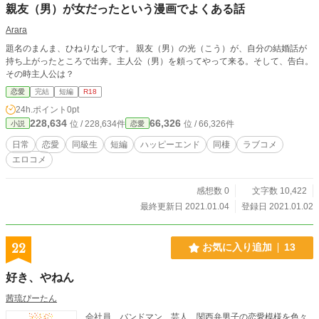
親友（男）が女だったという漫画でよくある話
Arara
題名のまんま、ひねりなしです。 親友（男）の光（こう）が、自分の結婚話が
持ち上がったところで出奔。主人公（男）を頼ってやって来る。そして、告白。
その時主人公は？
恋愛
完結
短編
R18
24h.ポイント
0pt
228,634
66,326
位 / 228,634件
位 / 66,326件
小説
恋愛
日常
恋愛
同級生
短編
ハッピーエンド
同棲
ラブコメ
エロコメ
感想数 0
文字数 10,422
最終更新日 2021.01.04
登録日 2021.01.02
22
お気に入り追加
13
好き、やねん
茜琉ぴーたん
会社員、バンドマン、芸人…関西弁男子の恋愛模様を色々