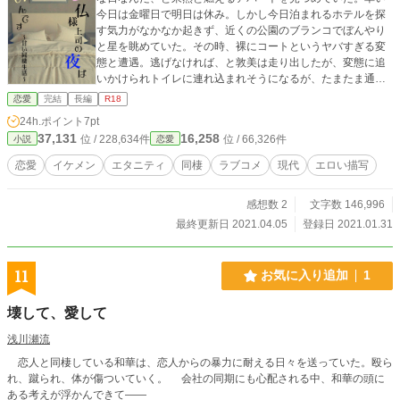
今日は金曜日で明日は休み。しかし今日泊まれるホテルを探
す気力がなかなか起きず、近くの公園のブランコでぼんやり
と星を眺めていた。その時、裸にコートというヤバすぎる変
態と遭遇。逃げなければ、と敦美は走り出したが、変態に追
いかけられトイレに連れ込まれそうになるが、たまたま通り
がかった会社の上司に助けられる。恐怖からの解放感と安心
恋愛
完結
長編
R18
感で号泣した敦美に、上司の中村智紀は困り果て、「とりあ
24h.ポイント
7pt
えずうちに来るか」と誘う。中村の家に上がった敦美はなお
37,131
16,258
位 / 228,634件
位 / 66,326件
小説
恋愛
も泣き続け、不満や愚痴をぶちまける。そしてやっと落ち着
いた敦美は、ずっと黙って話を聞いてくれた中村にお礼を言
恋愛
イケメン
エタニティ
同棲
ラブコメ
現代
エロい描写
って宿泊先を探しに行こうとするが、中村に「ずっとお前の
事が好きだった」と突如告白される。仕事の出来るイケメン
感想数 2
文字数 146,996
上司に恋心は抱いていなかったが、憧れてはいた敦美は中村
と付き合うことに。そして宿に困っている敦美に中村は「し
最終更新日 2021.04.05
登録日 2021.01.31
ばらくうちいれば？」と提案され、あれよあれよという間に
同棲することになってしまった。すると「本当に俺の事を好
きにさせるから、覚悟して」と言われ、もうすでにドキドキ
11
お気に入り追加
1
し始める。こんなんじゃ心臓持たないよ、というドキドキの
同棲生活が今始まる！
壊して、愛して
浅川瀬流
恋人と同棲している和華は、恋人からの暴力に耐える日々を送っていた。殴ら
れ、蹴られ、体が傷ついていく。 会社の同期にも心配される中、和華の頭に
ある考えが浮かんできて――