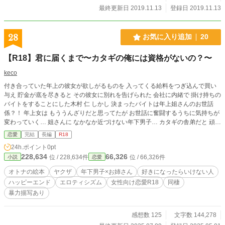
最終更新日 2019.11.13
登録日 2019.11.13
28
お気に入り追加
20
【R18】君に届くまで〜カタギの俺には資格がないの？〜
keco
付き合っていた年上の彼女が欲しがるものを 入ってくる給料をつぎ込んで買い
与え 貯金が底を尽きると その彼女に別れを告げられた 会社に内緒で 掛け持ちの
バイトをすることにした木村 仁 しかし 決まったバイトは年上姐さんのお世話
係？！ 年上女は もううんざりだと思ってたが お世話に奮闘するうちに気持ちが
変わっていく… 姐さんに なかなか近づけない年下男子… カタギの舎弟だと 頑な
に距離を置こうとする年上姐さん… この2人、どうなるん？ 色んな障害を乗り
恋愛
完結
長編
R18
越える2人… 甘いか…切ないか… 最後まで読んでくださればわかります♡ この
24h.ポイント
0pt
お話はフィクションです！
228,634
66,326
位 / 228,634件
位 / 66,326件
小説
恋愛
オトナの絵本
ヤクザ
年下男子×お姉さん
好きになったらいけない人
ハッピーエンド
エロティシズム
女性向け恋愛R18
同棲
暴力描写あり
感想数 125
文字数 144,278