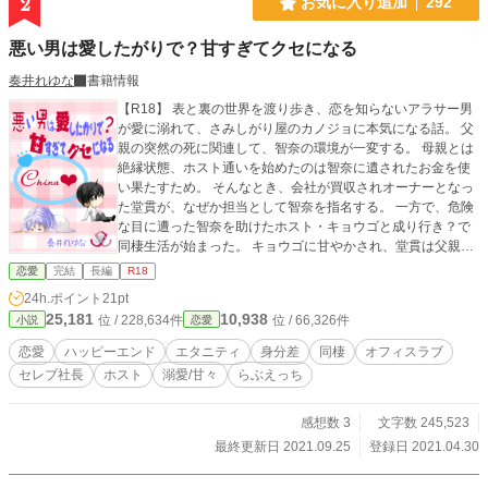
2
お気に入り追加
292
悪い男は愛したがりで？甘すぎてクセになる
奏井れゆな
書籍情報
【R18】 表と裏の世界を渡り歩き、恋を知らないアラサー男
が愛に溺れて、さみしがり屋のカノジョに本気になる話。 父
親の突然の死に関連して、智奈の環境が一変する。 母親とは
絶縁状態、ホスト通いを始めたのは智奈に遺されたお金を使
い果たすため。 そんなとき、会社が買収されオーナーとなっ
た堂貫が、なぜか担当として智奈を指名する。 一方で、危険
な目に遭った智奈を助けたホスト・キョウゴと成り行き？で
同棲生活が始まった。 キョウゴに甘やかされ、堂貫は父親の
ことで何かと世話を焼き、智奈の傷心も癒やされていく。 た
恋愛
完結
長編
R18
だ、”二人”と出会ったのは偶然ではなく… key：現代恋愛、裏
24h.ポイント
21pt
社会、身分差、秘密、三角関係、溺愛、甘め、らぶえっち、
25,181
10,938
位 / 228,634件
位 / 66,326件
小説
恋愛
オフィスラブ、スパダリ Illustration：錦木さま
恋愛
ハッピーエンド
エタニティ
身分差
同棲
オフィスラブ
セレブ社長
ホスト
溺愛/甘々
らぶえっち
感想数 3
文字数 245,523
最終更新日 2021.09.25
登録日 2021.04.30