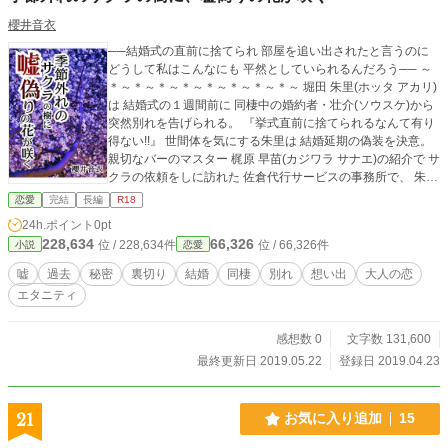
櫻井音衣
──結婚式の直前に捨てられ 部屋を追い出されたと言うのに
どうして私はこんなにも 平然としていられるんだろう── ～
＊～＊～＊～＊～＊～＊～＊～＊～ 堀田 朱里(ホッタ アカリ)
は 結婚式の１週間前に 同棲中の婚約者・壮介(ソウスケ)から
突然別れを告げられる。 『挙式直前に捨てられるなんて有り
得ない!!』 世間体を気にする朱里は 結婚延期の偽装を決意。
親切なバーのマスター 梶原 早苗(カジワラ サナエ)の紹介で サ
クラの依頼をしに訪れた 佐倉代行サービスの事務所で、 朱里
は思いがけない人物と再会する。 椎名 順平(シイナ ジュンペ
恋愛
完結
長編
R18
イ)、 かつて朱里が捨てた男。 しかし順平は昔とは随分変わ
24h.ポイント
0pt
っていて……。 朱里が順平の前から黙って姿を消したのは、
228,634
66,326
位 / 228,634件
位 / 66,326件
小説
恋愛
重くて深い理由があった。 ～＊～＊～＊～＊～＊～＊～＊～
嘘という名の いつ沈むかも知れない泥舟で 私は世間という荒
嘘
過去
秘密
裏切り
結婚
同棲
別れ
想い出
大人の恋
れた大海原を進む。 いつ沈むかも知れない泥舟を守れるのは
エタニティ
私しかいない。 こんな状況下でも、私は生きてる。
感想数 0
文字数 131,600
最終更新日 2019.05.22
登録日 2019.04.23
21
お気に入り追加
15