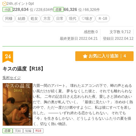
24h.ポイント
0pt
228,634
66,326
位 / 228,634件
位 / 66,326件
小説
恋愛
同棲
結婚
処女
方言
日常
現代
♡喘ぎ
Ｒ-18
感想数 0
文字数 9,712
最終更新日 2022.04.21
登録日 2022.04.12
24
お気に入り追加
4
キスの温度【R18】
兎村セイジ
六畳一間のアパート。 壊れたエアコンの下で、蝉の声とぬる
い風だけが続く夏。 夢をなくした彼と、それでも離れられな
い私。 二年の記念日さえ忘れられた夜、愛しさと諦めのあい
だで、胸の奥が軋んでいく。 「最後に見たい？」 冷めゆく熱
の中で、ただ一度だけ燃やすように、私は彼にすべてを差し
出した。 ⸻ いずれ終わる恋かもしれない。 それでも
「今」を生きるしかない、どうしようもないふたりの夏を描
く、切なく熱い物語。
恋愛
完結
短編
R18