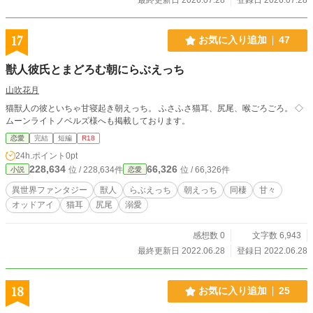
17
お気に入り追加
47
獣人彼氏とまどろむ朝にらぶえっち
山吹花月
猫獣人の彼といちゃ甘寝起き朝えっち。 ふさふさ猫耳、尻尾、喉ごろごろ。 ◇
ムーンライトノベルズ様へも掲載しております。
恋愛
完結
短編
R18
24h.ポイント
0pt
228,634
66,326
位 / 228,634件
位 / 66,326件
小説
恋愛
異世界ファンタジー
獣人
らぶえっち
朝えっち
同棲
甘々
オッドアイ
猫耳
尻尾
溺愛
感想数 0
文字数 6,943
最終更新日 2022.06.28
登録日 2022.06.28
18
お気に入り追加
25