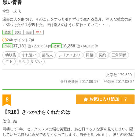
黒い青春
樫野 珠代
過去に人を傷つけ、そのことをずっと引きずって生きる美月。 そんな彼女の前
に傷つけた相手が現れた。彼は別人のように変わっていて・・・。
恋愛
完結
長編
R18
24h.ポイント
7pt
37,131
16,258
位 / 228,634件
位 / 66,326件
小説
恋愛
幼馴染
すれ違い
芸能人
シリアスあり
同棲
契約
三角関係
年下
再会
切ない
文字数 179,539
最終更新日 2017.09.17
登録日 2017.08.24
8
お気に入り追加
7
【R18】きっかけをくれたのは
佐伯 結
同棲して1年。セックスレスに悩む美憂は、ある日エッチな夢を見てしまい、隠
していた気持ちに蓋ができなくなってしまう。自分を見つめ直し、彼との関係に