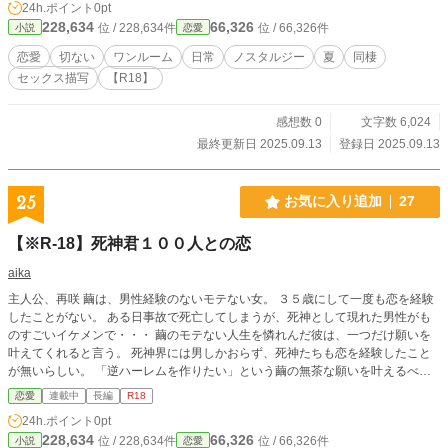
24h.ポイント
0pt
228,634
66,326
位 / 228,634件
位 / 66,326件
小説
恋愛
恋愛
切ない
ワンルーム
日常
ノスタルジー
夏
同棲
セックス描写
【R18】
感想数 0
文字数 6,024
最終更新日 2025.09.13
登録日 2025.09.13
25
お気に入り追加
27
【※R-18】死神君１００人との恋
aika
主人公、再咲 繭は、男性経験のないモテない女。 ３５歳にして一度も恋を経験
したことがない。 ある日事故で死亡してしまうが、死神として現れた男性がも
のすごいイケメンで・・・ 繭のモテない人生を憐れんだ彼は、一つだけ願いを
叶えてくれると言う。 死神界には男しかおらず、死神たちも恋を経験したこと
が無いらしい。 「逆ハーレムを作りたい」という繭の無茶な願いを叶えるべ
く、イケメンだらけの死神ハウスでひとときの共同生活が始まった。 ※ご都合
恋愛
連載中
長編
R18
主義の逆ハーレムエロ小説。死後の世界で願望を叶えるべくやりたい放題。総モ
24h.ポイント
0pt
テ、複数プレイ、何でもアリな小説になる予定です。
228,634
66,326
位 / 228,634件
位 / 66,326件
小説
恋愛