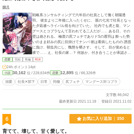
獅月
戦略系コンサルティングで六年目の社員として働く朝陽透
羽。 彼女より二年後に入ったくせに、 親の七光で社長となっ
た夕凪遼へライバル視を向けていた。 社内でも虎と龍、マン
グースとコブラなんて言われてる二人だが…… ある日、その
壁は崩される。 極度の尻フェチでありドSの透羽は 酔った勢
いのまま好みの尻に目掛けてナンパ 彼は看病したものの 誘惑
に負け、朝迄共にし、醜態を晒さす。 そして、目が覚めると
裸で…… え、社長の家…？ 何故か、付き合うことが承認され
たようです マングース 朝陽 透羽(24歳/165cm) 六年勤めてい
恋愛
完結
長編
R18
る実績共に優秀な幹部の一人 夕凪社長に威嚇してるが効果ゼ
24h.ポイント
14pt
ロ 自身にストイックであり相手にも求める コブラ 夕凪 遼(35
30,162
12,895
位 / 228,634件
位 / 66,326件
小説
恋愛
歳/188cm/体脂肪7%) 二年前に父親と交代で社長となった 社
員からは鬼社長、目で熊が殺せると言われてる程、恐れられ
溺愛
社長✕部下
日常
同棲
尻フェチ
マングース対コブラ
ている 影で努力してる、天才 とある秘密を持つ 表紙は朔羽
ゆきさんに描いて貰いました！ 本当にありがとうございます
文字数 86,042
っ。
最終更新日 2021.11.18
登録日 2021.11.02
6
お気に入り追加
350
育てて、壊して、甘く愛して。