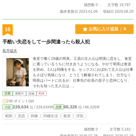
感想数 0
文字数 19,787
最終更新日 2023.01.06
登録日 2020.06.20
16
お気に入り追加
0
手酷い失恋をして一歩間違ったら殺人犯
長月猛夫
食堂で働く19歳の明美。工員の主人公は明美に恋をし、食堂
に通っているうちに付き合うようになる。やがて明美は食道
を辞め、2人は同棲をする。セックスにおぼれて主人公は仕事
もさぼり気味になり、とうとう解雇されてしまう。仕方なく
明美はパートに出るが、仕事先の社長の息子と恋仲になり、
それを知った主人公は…。
恋愛
連載中
短編
R18
24h.ポイント
0pt
228,634
66,326
位 / 228,634件
位 / 66,326件
小説
恋愛
昭和
悲恋
同棲
同棲生活
殺意
浮気
感想数 0
文字数 5,181
最終更新日 2026.07.28
登録日 2026.07.28