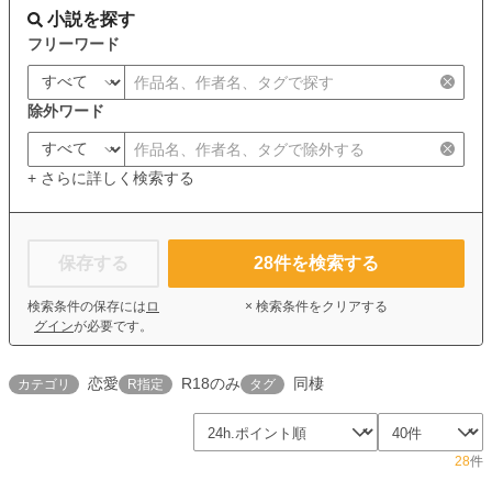
小説を探す
フリーワード
除外ワード
+ さらに詳しく検索する
保存する
28
件を検索する
検索条件の保存には
ロ
× 検索条件をクリアする
グイン
が必要です。
恋愛
R18のみ
同棲
カテゴリ
R指定
タグ
28
件