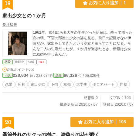
19
お気に入り追加
1
家出少女との１か月
長月猛夫
1962年、京都にある大学の学生だった伊藤は、酔って帰った
次の朝、下宿の部屋に少女の姿を見る。前日の記憶がない伊
藤だが、家出をしてきたという少女と暮らすことになる。そ
んな二人の生活だったが、１か月が過ぎたとき、伊藤は少女
に結婚を申し込んだ。
恋愛
連載中
短編
R18
24h.ポイント
0pt
228,634
66,326
位 / 228,634件
位 / 66,326件
小説
恋愛
恋愛
昭和
家出少女
下宿
京都
大学生
ボロアパート
同棲
感想数 0
文字数 4,705
最終更新日 2026.07.07
登録日 2026.07.07
20
お気に入り追加
108
季節外れのサクラの樹に、嘘偽りの花が咲く