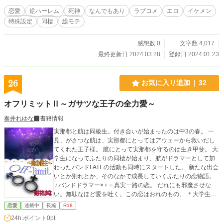
恋愛
逆ハーレム
死神
なんでもあり
ラブコメ
エロ
イケメン
特殊設定
同棲
総モテ
感想数 0
文字数 4,017
最終更新日 2024.03.28
登録日 2024.01.23
26
お気に入り追加
32
オフリミットⅡ～ガサツな王子の全力愛～
奏井れゆな
書籍情報
実那都と航は同級生。付き合いが始まったのは中3の春。 一
見、がさつな航は、実那都にとってはアウェーから救いだし
てくれた王子様。 航にとって実那都を守るのは生き甲斐。 大
学生になってふたりの同棲が始まり、航がドラマーとして加
わったバンドFATEの活動も同時にスタートした。 新たな出会
いとか別れとか、そのなかで成長していくふたりの恋物語。
♂バンドドラマー×♀＝真実一路の恋。 だれにも邪魔させな
い。無駄なほど愛を吐く。この恋はおれのもの。 ＊大学生～
メジャーバンド編 ■中高生編【オフリミットⅠ】は下記にリ
恋愛
連載中
長編
R18
ンクしています。（短編連作でありⅡからでも読めます）
24h.ポイント
0pt