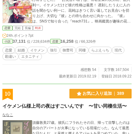
利一。イケメンだけど彼の性格は最悪！ 遅刻したうえに人の
話を聞かない利一に、花純はきつく言い返してお見合いを切
り上げ、大切な『彼』との待ち合わせに向かった。 『彼』
は、SNSで知り合った『reach731』。映画鑑賞が趣味の花純
は、『jimiko』というハンドルネームでSNSに映画の感想を
恋愛
完結
長編
R18
アップしていて、共通の趣味を持つ『reach731』と親しくな
24h.ポイント
7pt
った。大人な印象のreach731と会えるのを楽しみにしていた
37,131
16,258
位 / 228,634件
位 / 66,326件
小説
恋愛
花純だったが、約束の時間、なぜかやって来たのはさっきの
御曹司、舘入利一で──？ 出逢った翌日には同棲開始！ 強
恋愛
結婚
イケメン
強引
御曹司
同棲
らぶえっち
現代
引で人の話を聞かない御曹司から、甘く愛される毎日がはじ
勘違い
エタニティ
まって──……
感想数 54
文字数 167,504
最終更新日 2019.02.19
登録日 2018.09.22
10
お気に入り追加
389
イケメン仏様上司の夜はすごいんです 〜甘い同棲生活〜
ななこ
須藤敦美27歳。彼氏にフラれたその日、帰って目撃したのは
自分のアパートが火事になっている現場だった。なんて最悪
な日なんだ、と呆然と燃えるアパートを見つめていた。幸い