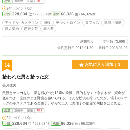
恋愛
連載中
長編
R18
されるなんて……む、無茶苦茶だ!
24h.ポイント
0pt
228,634
66,326
位 / 228,634件
位 / 66,326件
小説
恋愛
アイドル×カメラマン
同棲
美少女ヒロイン
夏フェス
陰謀・策略
愛人契約
恋愛文芸
歳の差
感想数 0
文字数 73,698
最終更新日 2018.01.30
登録日 2018.01.08
14
お気に入り追加
1
拾われた男と拾った女
長月猛夫
父親とケンカをし、家を飛び出た18歳の松沢。目的もなく上京するが、資金が
底をつき、空腹のまま野宿を強いられる。そんな松沢を拾ったのが、場末のスナ
ックのホステスである美佐子。やがて二人は美佐子の部屋で同棲をはじめる。
恋愛
連載中
短編
R18
24h.ポイント
0pt
228,634
66,326
位 / 228,634件
位 / 66,326件
小説
恋愛