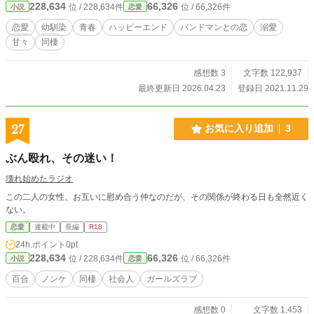
228,634
66,326
位 / 228,634件
位 / 66,326件
小説
恋愛
恋愛
幼馴染
青春
ハッピーエンド
バンドマンとの恋
溺愛
甘々
同棲
感想数 3
文字数 122,937
最終更新日 2026.04.23
登録日 2021.11.29
27
お気に入り追加
3
ぶん殴れ、その迷い！
壊れ始めたラジオ
この二人の女性、お互いに慰め合う仲なのだが、その関係が終わる日も全然近く
ない。
恋愛
連載中
長編
R18
24h.ポイント
0pt
228,634
66,326
位 / 228,634件
位 / 66,326件
小説
恋愛
百合
ノンケ
同棲
社会人
ガールズラブ
感想数 0
文字数 1,453