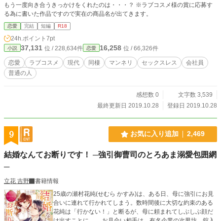
もう一度向き合うきっかけをくれたのは・・・？ ※ラブコスメ様の賞に応募す
る為に書いた作品ですので実在の商品名が出てきます。
恋愛
完結
短編
R18
24h.ポイント
7pt
37,131
16,258
位 / 228,634件
位 / 66,326件
小説
恋愛
恋愛
ラブコスメ
現代
同棲
マンネリ
セックスレス
会社員
普通の人
感想数 0
文字数 3,539
最終更新日 2019.10.28
登録日 2019.10.28
9
お気に入り追加
2,469
結婚なんてお断りです！ ─強引御曹司のとろあま溺愛包囲網
─
立花 吉野
書籍情報
25歳の瀬村花純(せむら かすみ)は、ある日、母に強引にお見
合いに連れて行かれてしまう。数時間後に大切な約束のある
花純は「行かない！」と断るが、母に頼まれてしぶしぶ顔だ
け出すことに。 お見合い相手は、有名企業の次男坊、舘入