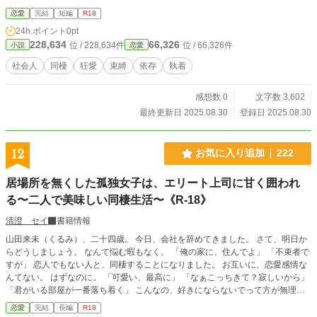
恋愛
完結
短編
R18
24h.ポイント
0pt
228,634
66,326
位 / 228,634件
位 / 66,326件
小説
恋愛
社会人
同棲
狂愛
束縛
依存
執着
感想数 0
文字数 3,602
最終更新日 2025.08.30
登録日 2025.08.30
12
お気に入り追加
222
居場所を無くした孤独女子は、エリート上司に甘く囲われ
る〜二人で美味しい同棲生活〜《R-18》
清澄 セイ
書籍情報
山田来未（くるみ）、二十四歳。 今日、会社を辞めてきました。 さて、明日か
らどうしましょう。 なんて悩む暇もなく。 「俺の家に、住んでよ」 「不束者で
すが」 恋人でもない人と、同棲することになりました。 お互いに、恋愛感情な
んてない。 はずなのに。 「可愛い、最高に」 「なぁこっちきて？寂しいから」
「君がいる部屋が一番落ち着く」 こんなの、好きにならないでって方が無理で
す。 真面目な不憫系女子×不器用甘やかし系男子 同棲から始まるほのぼのラ
恋愛
完結
長編
R18
ブ。 ※別名義で他サイトにも公開しています。