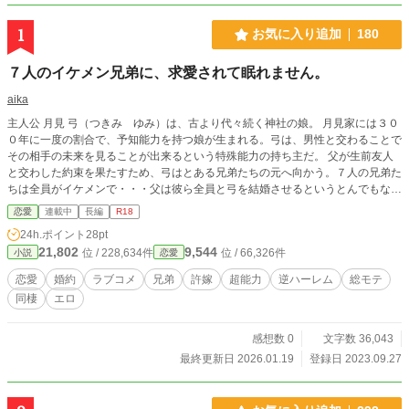
1
お気に入り追加
180
７人のイケメン兄弟に、求愛されて眠れません。
aika
主人公 月見 弓（つきみ ゆみ）は、古より代々続く神社の娘。 月見家には３０
０年に一度の割合で、予知能力を持つ娘が生まれる。弓は、男性と交わることで
その相手の未来を見ることが出来るという特殊能力の持ち主だ。 父が生前友人
と交わした約束を果たすため、弓はとある兄弟たちの元へ向かう。７人の兄弟た
ちは全員がイケメンで・・・父は彼ら全員と弓を結婚させるというとんでもない
約束を結んでいたことがわかり・・・・ 多重婚、超能力、なんでもありの世界
恋愛
連載中
長編
R18
で繰り広げられる逆ハーレムラブコメディ。 ※閲覧注意 複数プレイ、マニア
24h.ポイント
28pt
ックな性的描写などが含まれる場合がございます。
21,802
9,544
位 / 228,634件
位 / 66,326件
小説
恋愛
恋愛
婚約
ラブコメ
兄弟
許嫁
超能力
逆ハーレム
総モテ
同棲
エロ
感想数 0
文字数 36,043
最終更新日 2026.01.19
登録日 2023.09.27