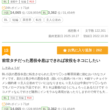
BL
連載中
短編
R15
はただ一つ。シナリオの途中で死んでしまう運命である俺の推しキャラ（モブ）
24h.ポイント
71pt
をなんとしてでも生存させたい。 学園に入学するため勉強をしたり、熱心に魔
14,065
3,362
位 / 228,955件
位 / 31,454件
小説
BL
法の訓練をしたり。我が家に降りかかる災いを避けたり辺境伯令息と婚約した
り、と慌ただしく日々を過ごした俺は、15になりようやくゲームの舞台である
BL
短編
異世界
転生
主人公攻め
王立学園に入学することができた。 ……って、俺の推しモブがいないんだが？
それに、なんでか主人公と一緒にイベントに巻き込まれてるんだが！？ 由緒正
感想数 4
文字数 122,301
しきモブである俺の運命、どうなっちゃうんだ！？ ・・・・・ 乙女ゲームに転
生した男が攻略対象及びその周辺とわちゃわちゃしながら学園生活を送る話で
最終更新日 2025.10.27
登録日 2022.10.30
す。主人公が攻めで、学園卒業まではキスまでです。 始めに死ネタ、ちょくち
ょく虐待などの描写は入るものの相手が出てきた後は基本ゆるい愛され系みたい
な感じになるはずです。
13
お気に入り追加
262
前世タチだった悪役令息はできれば攻役をネコにしたい
しそみょうが
BL小説の悪役令息に転生させられた元ヤリ◯ンが断罪回避に励むおバカなコメ
ディです。顔だけ美少年の悪役令息（脱いだら筋肉バキバキ）✕細マッチョイケ
メン婚約者 ☆主人公攻めでリバにはなりません ☆主人公は中身がヤリ◯ンなの
でモノローグがお下品ですが、R１８は最後のほうにちょろっとあるだけです ☆
コメディなんですけど随所にインモラルな表現があったりしますので何でも大丈
夫な方だけお読みくださいませ(￣▽￣;)
BL
完結
長編
R18
24h.ポイント
71pt
14,065
3,362
位 / 228,955件
位 / 31,454件
小説
BL