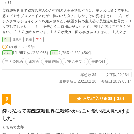
いりり
美醜逆転世界で総攻め主人公が理想の人生を謳歌する話。主人公は良くて平凡、
悪くてややブスフェイスだが生粋のバリタチ。しかしその姿はまさにモブ。 ガ
チムチマッチョイケメンを組み敷きたい欲望を持つ主人公が美醜逆転世界にトリ
ップしてしまい…！！！ 予告なくエロ描写が入ります。 苦手な方はご注意くだ
さい。 主人公は総攻めです。主人公が受けに回る事はありません。 主人公はガ
チムチイケメンに弱く、隙あらば抱いていく性格です。 最初のプロローグに主
BL
連載中
長編
R18
人公×モブ描写あります。 性描写がある話には※を付けています。
24h.ポイント
92pt
11,997
2,753
位 / 228,955件
位 / 31,454件
小説
BL
主人公攻め
総攻め
美醜逆転
ガチムチ受け
美形受け
感想数 35
文字数 50,134
最終更新日 2021.02.20
登録日 2019.03.14
9
お気に入り追加
324
酔っ払って美醜逆転世界に転移~かっこ可愛い恋人見つけま
した~
もちもち太郎