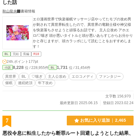
した話
秋山龍央
書籍情報
エロ漫画世界で快楽催眠マッサージ店やってたモブの攻め男
が刺されて異世界転生したので、異世界の竜騎士様や神父様
を快楽落ちさせようと頑張るお話です。 主人公攻め アホエ
ロ/♡喘ぎ 頭が悪いタイトルと頭が悪いあらすじからお分かり
かと存じますが、頭カラッポにして読むことをおすすめしま
す！
BL
完結
長編
R18
24h.ポイント
177pt
8,228
1,731
位 / 228,955件
位 / 31,454件
小説
BL
異世界
BL
♡喘ぎ
主人公攻め
エロコメディ
ファンタジー
催眠
連続絶頂
年下攻め
文字数 156,970
最終更新日 2025.06.15
登録日 2023.02.24
7
お気に入り追加
2,465
悪役令息に転生したから断罪ルート回避しようとした結果、