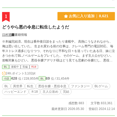
1
お気に入り追加
8,621
どうやら悪の令息に転生したようだ
日村透
書籍情報
※本編完結済。現在は番外後日談をまったり連載中。 高熱にうなされながら、
俺は思い出していた。 生まれ変わる前の仕事は、クレーム専門の電話対応。 毎
年ストレス過多になりつつ、それなりに平和な日々を送っていたある日、妹に泣
きつかれてBLノベルゲームをプレイした。 そのゲーム、まず主人公がひどい。
攻略対象もひどい。 悪役令嬢アデリナ様はどう見ても悲劇の令嬢だし、悪役令
息リシェルも救いがなさ過ぎる。 「こいつら助けてあげたい……！」 妹と二人
BL
連載中
長編
R18
して語り合っていたら、なんとアデリナ様の弟ランハートとして転生すること
24h.ポイント
3,102pt
に。 ――拝啓 妹よ。我らの望みが叶う時が来た。 俺は必ずやアデリナ様とリ
428
69
位 / 228,955件
位 / 31,454件
小説
BL
シェルを悲劇の運命から助け出し、元凶どもを駆逐してみせよう……！
BL
異世界
転生
悪役令嬢・悪役令息
ファンタジー
BLゲーム
ハッピーエンド
Ｒ18
主人公攻め
完結
感想数 883
文字数 833,361
最終更新日 2026.05.30
登録日 2024.12.14