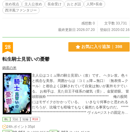
攻め視点
主人公攻め
長命受け
おとぎ話
人間×長命
西洋風ファンタジー
感想数 0
文字数 33,731
最終更新日 2026.07.20
登録日 2020.02.16
28
お気に入り追加
398
転生騎士見習いの憂鬱
鍋底の米
主人公はコミュ障の騎士見習い（攻）です。 ヘタレ攻。色々
と残念な美形。 周囲からは〈コミュ障→無口〉〈無表情→ク
ール〉と都合よく誤解されていて自覚は無いが案外モテてい
る。 お相手は、見た目王子様系の健気（受）。金髪碧眼。 冒
頭部抜粋 ****************************************** 俺の股間
にはモザイクがかかっている。 いきなり何事かと思われる
だろうが、比喩でも暗喩でもなく厳然たる事実なのだ。 *****
************************************* ヴィル×ジストの固定カッ
プル。 主人公より設定濃い目の友人が3話目から登場し、予
BL
完結
短編
R18
定より目立ちますが、あくまでも友人です。 冒頭抜粋文のよ
24h.ポイント
35pt
うなアホな設定の割にエロは後半にしかありません。王道純