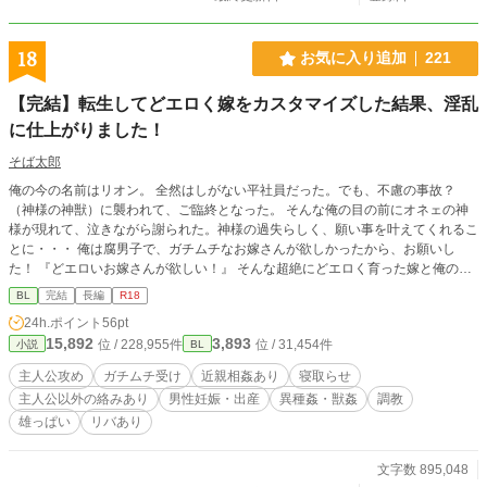
18
お気に入り追加
221
【完結】転生してどエロく嫁をカスタマイズした結果、淫乱
に仕上がりました！
そば太郎
俺の今の名前はリオン。 全然はしがない平社員だった。でも、不慮の事故？
（神様の神獣）に襲われて、ご臨終となった。 そんな俺の目の前にオネェの神
様が現れて、泣きながら謝られた。神様の過失らしく、願い事を叶えてくれるこ
とに・・・ 俺は腐男子で、ガチムチなお嫁さんが欲しかったから、お願いし
た！ 『どエロいお嫁さんが欲しい！』 そんな超絶にどエロく育った嫁と俺の波
乱万丈でラブラブな物語が、再び始まる！！ ガチムチな嫁が・・・俺以外とも
BL
完結
長編
R18
戯れて淫らな有様を晒すそんな物語になりそう♡♡寝取らせ好きが、刺激される
24h.ポイント
56pt
なぁ♪ ※シリーズもの ★転生してどエロく嫁をカスタマイズした ★転生してど
15,892
3,893
位 / 228,955件
位 / 31,454件
小説
BL
エロく嫁をカスタマイズした結果 そして、今作♡ 一応今作から読めるようにあ
らすじをつけてます。無事に完結しており、現在 『カスタマイズシリーズの番
主人公攻め
ガチムチ受け
近親相姦あり
寝取らせ
外編(エロ満載予定)』を更新中。 ※文章能力けちょんけちょんなのに、投稿して
主人公以外の絡みあり
男性妊娠・出産
異種姦・獣姦
調教
ます。自分の妄想を形にしたかった。 ※今作は、過激になりますので、無理な
雄っぱい
リバあり
方は、そっと閉じてください。
文字数 895,048