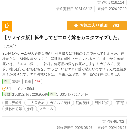
文字数 1,019,114
最終更新日 2024.08.12
登録日 2024.07.10
17
お気に入り追加
761
【リメイク版】転生してどエロく嫁をカスタマイズした。
そば太郎
BL小説やゲームが大好物な俺が、仕事帰りに神様のミスで死んでしまった。神
様からは、補償特典をつけて、異世界に転生させてくれるって。まじか？ 俺が
願いは、『エロい嫁！』。神様。俺専用の嫁をお願いします！ ガチムチ、男
前、雄っぱいがむちむちな、すっごーいどエロい嫁が欲しいです！そんな生前腐
男子がおりなす、エロ満載なお話。 ※主人公攻め 嫁一筋で浮気はしません。
※ムーンさんのほうでも投稿済（別名）。こっちは、リメイク前のもの。 ★お
BL
連載中
長編
R18
知らせ★ 以前、完結していた作品をリメイクしました。理由、初投稿作品で誤
24h.ポイント
56pt
字や言い回しなど大量にあったため。読みにくくて大変申し訳ありませんでし
15,892
3,893
位 / 228,955件
位 / 31,454件
小説
BL
た。それなのに、お気に入り登録があんなにも……！ 感謝しかありません。
元々文章能力がないため、どこまでマシになったか分かりませぬが、肉付けした
異世界転生
主人公攻め
ガチムチ受け
筋肉受け
男性妊娠
ド変態
り、新たにエッチを書き加えたりしているので、読み直して貰えたら嬉しいで
狙われる嫁
触手
スライム
す。
文字数 46,702
最終更新日 2026.06.06
登録日 2024.06.26