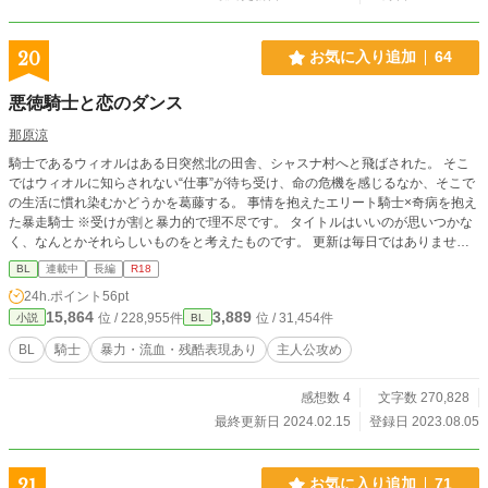
20
お気に入り追加
64
悪徳騎士と恋のダンス
那原涼
騎士であるウィオルはある日突然北の田舎、シャスナ村へと飛ばされた。 そこ
ではウィオルに知らされない“仕事”が待ち受け、命の危機を感じるなか、そこで
の生活に慣れ染むかどうかを葛藤する。 事情を抱えたエリート騎士×奇病を抱え
た暴走騎士 ※受けが割と暴力的で理不尽です。 タイトルはいいのが思いつかな
く、なんとかそれらしいものをと考えたものです。 更新は毎日ではありませ
ん。時間があれば更新していこうと思います。 毎日更新ができればいいのです
BL
連載中
長編
R18
が、なるべくがんばります。お見守りいただけたらうれしいです。
24h.ポイント
56pt
15,864
3,889
位 / 228,955件
位 / 31,454件
小説
BL
BL
騎士
暴力・流血・残酷表現あり
主人公攻め
感想数 4
文字数 270,828
最終更新日 2024.02.15
登録日 2023.08.05
21
お気に入り追加
71