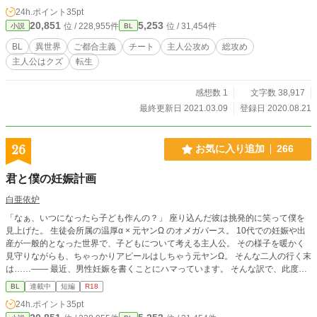
24h.ポイント
35pt
20,851
5,253
位 / 228,955件
位 / 31,454件
小説
BL
BL
異世界
ご都合主義
チート
主人公攻め
総攻め
主人公はクズ
転生
感想数 1
文字数 38,917
最終更新日 2021.03.09
登録日 2020.08.21
26
お気に入り追加
266
君と僕の妊娠計画
白亜依炉
「なぁ、いつになったら子ども作んの？」 座り込んだ彼は挑発的に笑って僕を
見上げた。 生徒会所属の温厚α × 元ヤンΩ のオメガバース。 10代での妊娠や出
産が一般的となった世界で、子どもについて考える主人公。 その様子を暖かく
見守りながらも、ちゃっかりアピールはしちゃう元ヤンΩ。 そんな二人の行く末
は……―― 最近、男性妊娠を書くことにハマっています。 そんな訳で、此度も
お付き合いいただけると幸いです。 オメガバースっていいよね。 また『♡喘
BL
連載中
短編
R18
ぎ』なども入れたいなと視野には入れていますが、期待はしないでください。
24h.ポイント
35pt
書いたら注意書きに増やしておきます。 pixiv・アルファポリスで活動していま