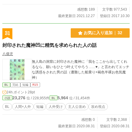
感想数 189
文字数 977,543
最終更新日 2021.12.27
登録日 2017.10.30
31
お気に入り追加
32
封印された魔神凹に精気を求められた人の話
八億児
無人島の洞窟に封印された魔神に「我をここから出してくれ
るなら、願いをひとつ叶えてやろう……♥」と言われてエッチ
な誘惑をされた男の話（遭難した船乗り×褐色半裸お色気魔
神）
BL
完結
短編
R15
24h.ポイント
28pt
23,276
5,964
位 / 228,955件
位 / 31,454件
小説
BL
BL
人間×人外
短編
人外受け
主人公攻め
攻め視点
感想数 0
文字数 2,368
最終更新日 2020.08.31
登録日 2020.08.31