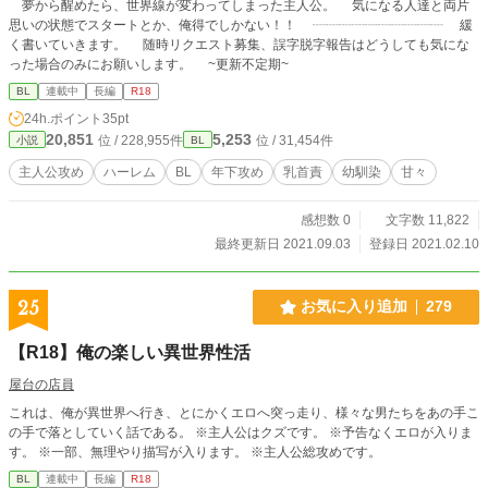
夢から醒めたら、世界線が変わってしまった主人公。 気になる人達と両片
思いの状態でスタートとか、俺得でしかない！！ ┈┈┈┈┈┈┈┈┈┈ 緩
く書いていきます。 随時リクエスト募集、誤字脱字報告はどうしても気にな
った場合のみにお願いします。 ~更新不定期~
BL
連載中
長編
R18
24h.ポイント
35pt
20,851
5,253
位 / 228,955件
位 / 31,454件
小説
BL
主人公攻め
ハーレム
BL
年下攻め
乳首責
幼馴染
甘々
感想数 0
文字数 11,822
最終更新日 2021.09.03
登録日 2021.02.10
25
お気に入り追加
279
【R18】俺の楽しい異世界性活
屋台の店員
これは、俺が異世界へ行き、とにかくエロへ突っ走り、様々な男たちをあの手こ
の手で落としていく話である。 ※主人公はクズです。 ※予告なくエロが入りま
す。 ※一部、無理やり描写が入ります。 ※主人公総攻めです。
BL
連載中
長編
R18