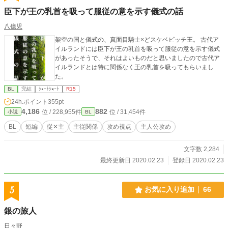
臣下が王の乳首を吸って服従の意を示す儀式の話
八億児
架空の国と儀式の、真面目騎士×どスケベビッチ王。 古代ア
イルランドには臣下が王の乳首を吸って服従の意を示す儀式
があったそうで、それはよいものだと思いましたので古代ア
イルランドとは特に関係なく王の乳首を吸ってもらいまし
た。
BL
完結
ｼｮｰﾄｼｮｰﾄ
R15
24h.ポイント
355pt
4,186
882
位 / 228,955件
位 / 31,454件
小説
BL
BL
短編
従✕主
主従関係
攻め視点
主人公攻め
文字数 2,284
最終更新日 2020.02.23
登録日 2020.02.23
5
お気に入り追加
66
銀の旅人
日々野