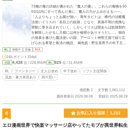
73種の毒の詳細が書かれた『魔人の書』。これらの毒物を50
0日以内にすべて呑んだ者に、魔人の力がよみがえる――。
「人よりちょっとお腹が強い」青年タビトは、稀代の治癒魔
法使いイリスの「名目上の奴隷」となり、真偽不明の危険な
実験に巻き込まれていく。しかしイリスは隙あらば奴隷契約
を解除したがるし王都には何か秘密がありそうだし…。独自
の発展を遂げた魔法使いの国、アーロット神聖王国で繰り広
げられる希望と救済の物語。 褐色肌・野生系男子の年下主人
公攻め×薄幸・美形・年齢不詳だが年上っぽい受け。 ※恋愛
BL
連載中
長編
R18
も物語もゆっくり進行です。ちゃんと告白してチューするま
24h.ポイント
334pt
で20万字、初セッまで50万字程度かかります。 ※R18描写・
4,438
925
位 / 228,955件
位 / 31,454件
小説
BL
暴力・流血表現等が含まれます。苦手な方はご注意くださ
い。
BL
ファンタジー
主人公攻め
年下攻め
ソフト主従関係
流血・暴力表現あり
両片思い
感想数 2
文字数 1,061,112
最終更新日 2026.08.09
登録日 2025.08.29
6
お気に入り追加
1,212
エロ漫画世界で快楽マッサージ店やってたモブが異世界転生