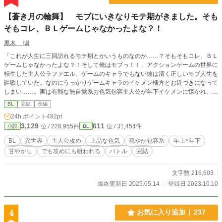
【蒼き月の輪舞】 モブにいきなりモテ期がきました。そも
そもコレ、ＢＬゲームじゃなかったよな？！
黒木 鳴
「これが人生に三回訪れるモテ期とかいうものなのか……？そもそもコレ、ＢＬ
ゲームじゃなかったよな？！そして俺はモブっ！！」アクションゲームの世界に
転生した主人公ラファエル。ゲームのキャラでもない彼は清く正しいモブ人生を
謳歌していた。なのにうっかりゲームキャラのイケメン様方とお近づきになって
しまい……。実は有能な無自覚系お色気包容主人公が年下イケメンに懐かれ、最
強隊長には迫られ、しかも王子や戦闘部隊の面々にスカウトされます。受け、攻
BL
完結
長編
め、人材としても色んな意味で突然のモテ期を迎えたラファエル。生態系トップ
24h.ポイント
482pt
のイケメン様たちに狙われたモブの運命は……？！固定ＣＰは主人公×年下侯爵
3,129
611
位 / 228,955件
位 / 31,454件
小説
BL
子息。くっついてからは甘めの溺愛。
BL
異世界
主人公攻め
上品な色気
穏やか包容系
年上×年下
甘やかし
でも攻めにも狙われる
バトル
完結
文字数 216,603
最終更新日 2025.05.14
登録日 2023.10.10
4
お気に入り追加
237