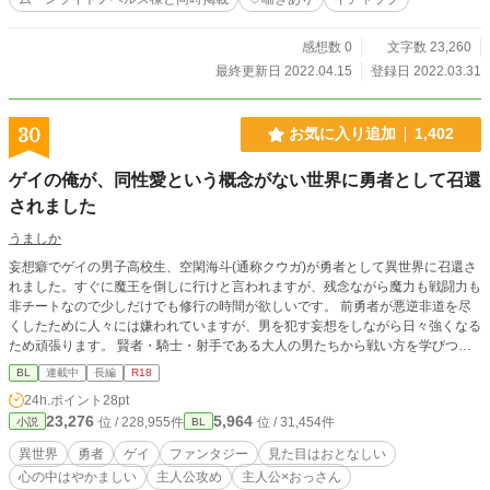
感想数 0
文字数 23,260
最終更新日 2022.04.15
登録日 2022.03.31
30
お気に入り追加
1,402
ゲイの俺が、同性愛という概念がない世界に勇者として召還
されました
うましか
妄想癖でゲイの男子高校生、空閑海斗(通称クウガ)が勇者として異世界に召還さ
れました。すぐに魔王を倒しに行けと言われますが、残念ながら魔力も戦闘力も
非チートなので少しだけでも修行の時間が欲しいです。 前勇者が悪逆非道を尽
くしたために人々には嫌われていますが、男を犯す妄想をしながら日々強くなる
ため頑張ります。 賢者・騎士・射手である大人の男たちから戦い方を学びつ
つ、脳内で彼らを犯す毎日。クウガは魔王を倒せるほどに強くなれるのか！？
BL
連載中
長編
R18
そして同性愛という概念がまったくない異世界で、クウガの性問題は一体どうな
24h.ポイント
28pt
る！？ ※この話は主人公がほぼタチ役です。相手は20代半ばから40代後半と高
23,276
5,964
位 / 228,955件
位 / 31,454件
小説
BL
めになります。 またＲ指定の内容がありますが、序盤はほとんど主人公の妄想
の中でのみとなっております。
異世界
勇者
ゲイ
ファンタジー
見た目はおとなしい
心の中はやかましい
主人公攻め
主人公×おっさん