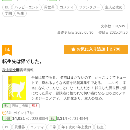
BL
ハッピーエンド
異世界
コメディ
ファンタジー
主人公攻め
学園
転生
文字数 113,535
最終更新日 2025.05.30
登録日 2025.04.30
14
お気に入り追加
2,790
転生先は猫でした。
秋山龍央
書籍情報
吾輩は猫である。 名前はまだないので、かっこよくてキュー
トで、痺れるような名前を絶賛募集中である。 ……いや、本
当になんでこんなことになったんだか！ 転生した異世界で猫
になった男が、冒険者に拾われて飼い猫になるほのぼのファ
ンタジーコメディ。 人間化あり、主人公攻め。
BL
完結
長編
R18
24h.ポイント
71pt
14,021
3,314
位 / 228,955件
位 / 31,454件
小説
BL
BL
異世界
コメディ
日常
年下攻め×年上受け
転生