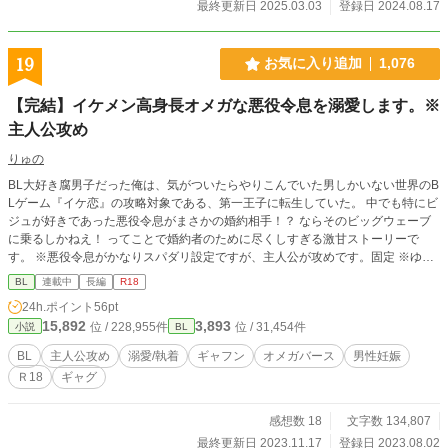
最終更新日 2025.03.03
登録日 2024.08.17
19
お気に入り追加
1,076
【完結】イケメン高身長オメガな悪役令息を溺愛します。※
主人公攻め
りゅの
BL大好き腐男子だった俺は、気がついたらやりこんでいた男しかいない世界のB
Lゲーム『イケ恋』の攻略対象である、第一王子に転生していた。 中でも特にビ
ジュが好きであった悪役令息がまさかの婚約相手！？ ならそのビッグウェーブ
に乗るしかねえ！ ってことで婚約者のために尽くしすぎる激甘ストーリーで
す。 ※悪役令息がかなりスパダリ設定ですが、主人公が攻めです。固定 ※ゆる
いオメガバース設定 ⚠️後半にエロ、男性妊娠があります。 感想くださるとモチ
BL
連載中
長編
R18
ベに繋がりますし、チョロいんでいっぱい投稿します。 2023/08/11 HOT女性向
24h.ポイント
56pt
け33位ありがとうございます。
15,892
3,893
位 / 228,955件
位 / 31,454件
小説
BL
BL
主人公攻め
溺愛/執着
ギャフン
オメガバース
男性妊娠
Ｒ18
ギャグ
感想数 18
文字数 134,807
最終更新日 2023.11.17
登録日 2023.08.02