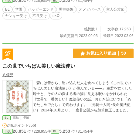
20,851
5,253
位 / 228,955件
位 / 31,454件
小説
BL
す。 双方とも随時更新・投稿予定。 ――【注意書き】―― ※この作品は以下の
要素が含まれます※ 〇全体を通して〇 オメガバース・男性妊娠・未成年者の妊
BL
学園
ハッピーエンド
男性妊娠
オメガバース
主人公攻め
娠や性行為 〇話によっては〇 ♡喘ぎ・濁点喘ぎ・中出し ※この作品は現実での
ヤンキー受け
不良受け
α×Ω
未成年者への性的搾取を容認するものではありません。
感想数 1
文字数 17,953
最終更新日 2023.09.03
登録日 2023.03.06
27
お気に入り追加
50
この世でいちばん美しい魔法使い
八億児
「森には昔から、迷い込んだ人を食べてしまう《この世でい
ちばん美しい魔法使い》が住んでいる――」 主君を亡くした
騎士と、その人の愛する者の姿に見える呪いをかけられた
《世界で一番美しい》魔法使いの話。おとぎ話はいつも「め
でたしめでたし」で終わります。 （元騎士人間×長命魔法使
い） 2024年10月より、一度非公開から加筆修正しました。
BL
完結
長編
24h.ポイント
35pt
20,851
5,253
位 / 228,955件
位 / 31,454件
小説
BL