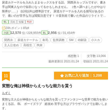
尿道カテーテルを入れたままセックスをする話。 関西弁カップルですが、書き
手は関東人なので似非になってるかもしれません。 （色々調べましたがやはり
限界が……） 台詞以外は標準語です。 尿道カテーテルを入れる描写があるの
で、痛いのが苦手な方は閲覧注意です！ ※昔別名で書いた作品のリライトで、
加筆修正済みです。 エロシーンサンプル用にリライトしたので、二人の関係性
BL
完結
短編
R18
はこの作品では一切記載がありません。 2016年ムーンライトノベルズにアップ
24h.ポイント
85pt
した物の移植です。 ※別名でPixivに二次創作もアップしていますが、もし見付
12,570
2,956
位 / 228,955件
位 / 31,454件
小説
BL
けても他の方の目につく場所（感想欄とかコメント欄とか）で触れないで下さ
い。
関西弁
尿道カテーテル
剃毛
監禁調教
SM
幼馴染
小スカ
主人公攻め
高校生
拘束
感想数 1
文字数 13,066
最終更新日 2021.01.24
登録日 2021.01.24
11
お気に入り追加
1,208
変態な俺は神様からえっちな能力を貰う
もずく
変態な主人公が神様からえっちな能力を貰ってファンタジーな世界で能力を使い
まくる話。 BL ボーイズラブ 総攻め 苦手な方はブラウザバックでお願いしま
す。