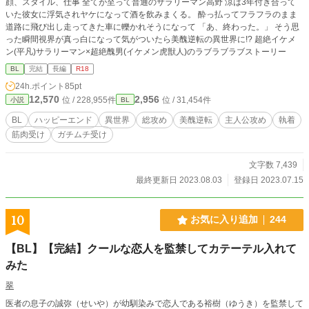
顔、スタイル、仕事 全てが至って普通のサラリーマン高野 涼は3年付き合って
いた彼女に浮気されヤケになって酒を飲みまくる。 酔っ払ってフラフラのまま
道路に飛び出し走ってきた車に轢かれそうになって 「あ、終わった。」 そう思
った瞬間視界が真っ白になって気がついたら美醜逆転の異世界に!? 超絶イケメ
ン(平凡)サラリーマン×超絶醜男(イケメン虎獣人)のラブラブラブストーリー
BL
完結
長編
R18
24h.ポイント
85pt
12,570
2,956
位 / 228,955件
位 / 31,454件
小説
BL
BL
ハッピーエンド
異世界
総攻め
美醜逆転
主人公攻め
執着
筋肉受け
ガチムチ受け
文字数 7,439
最終更新日 2023.08.03
登録日 2023.07.15
10
お気に入り追加
244
【BL】【完結】クールな恋人を監禁してカテーテル入れて
みた
翠
医者の息子の誠弥（せいや）が幼馴染みで恋人である裕樹（ゆうき）を監禁して