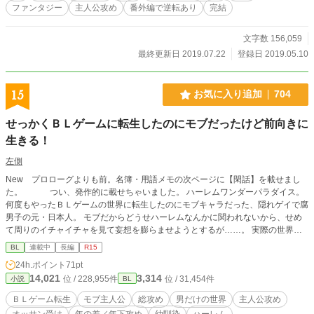
ファンタジー
主人公攻め
番外編で逆転あり
完結
文字数 156,059
最終更新日 2019.07.22
登録日 2019.05.10
15
お気に入り追加
704
せっかくＢＬゲームに転生したのにモブだったけど前向きに
生きる！
左側
New プロローグよりも前。名簿・用語メモの次ページに【閑話】を載せまし
た。 つい、発作的に載せちゃいました。 ハーレムワンダーパラダイス。
何度もやったＢＬゲームの世界に転生したのにモブキャラだった、隠れゲイで腐
男子の元・日本人。 モブだからどうせハーレムなんかに関われないから、せめ
て周りのイチャイチャを見て妄想を膨らませようとするが……。 実際の世界
は、知ってるゲーム情報とちょっとだけ違ってて。 ※簡単なメモ程度にキャラ
BL
連載中
長編
R15
一覧などを載せてみました。 ※主人公の下半身緩め。ネコはチョロめでお送り
24h.ポイント
71pt
します。ご注意を。 ※タグ付けのセンスが無いので、付けるべきタグがあれば
14,021
3,314
位 / 228,955件
位 / 31,454件
小説
BL
お知らせください。 ※Ｒ指定は保険です。
ＢＬゲーム転生
モブ主人公
総攻め
男だけの世界
主人公攻め
オッサン受け
年の差／年下攻め
幼馴染
ハーレム