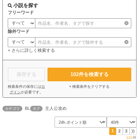
小説を探す
フリーワード
除外ワード
+ さらに詳しく検索する
保存する
102
件を検索する
検索条件の保存には
ロ
× 検索条件をクリアする
グイン
が必要です。
BL
主人公攻め
カテゴリ
タグ
1
2
3
102
件