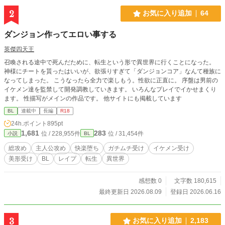
2
お気に入り追加
64
ダンジョン作ってエロい事する
英傑四天王
召喚される途中で死んだために、転生という形で異世界に行くことになった。
神様にチートを貰ったはいいが、欲張りすぎて「ダンジョンコア」なんて種族に
なってしまった。 こうなったら全力で楽しもう。性欲に正直に。 序盤は男前の
イケメン達を監禁して開発調教していきます。 いろんなプレイでイかせまくり
ます。 性描写がメインの作品です。 他サイトにも掲載しています
BL
連載中
長編
R18
24h.ポイント
895pt
1,681
283
位 / 228,955件
位 / 31,454件
小説
BL
総攻め
主人公攻め
快楽堕ち
ガチムチ受け
イケメン受け
美形受け
BL
レイプ
転生
異世界
感想数 0
文字数 180,615
最終更新日 2026.08.09
登録日 2026.06.16
3
お気に入り追加
2,183