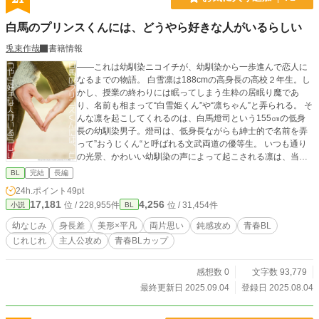
白馬のプリンスくんには、どうやら好きな人がいるらしい
兎束作哉
書籍情報
――これは幼馴染ニコイチが、幼馴染から一歩進んで恋人に
なるまでの物語。 白雪凛は188cmの高身長の高校２年生。し
かし、授業の終わりには眠ってしまう生粋の居眠り魔であ
り、名前も相まって“白雪姫くん”や“凛ちゃん”と弄られる。 そ
んな凛を起こしてくれるのは、白馬燈司という155㎝の低身
長の幼馴染男子。燈司は、低身長ながらも紳士的で名前を弄
って”おうじくん“と呼ばれる文武両道の優等生。 いつも通り
の光景、かわいい幼馴染の声によって起こされる凛は、当た
り前の日常に満足していた。 二人はクラス内で、“白雪姫カッ
BL
完結
長編
プル“と呼ばれるニコイチな関係。 また、凛は、燈司を一番知
24h.ポイント
49pt
っているのは自分だと自負していた。 だが、ある日、いつも
17,181
4,256
位 / 228,955件
位 / 31,454件
小説
BL
のように授業終わりに起こされた凛は、燈司の言葉に耳を疑
うことになる。 「俺、恋人ができたんだ」 そう告白した燈司
幼なじみ
身長差
美形×平凡
両片思い
鈍感攻め
青春BL
に凛は唖然。 いつもの光景、秘密もないニコイチの関係、よ
じれじれ
主人公攻め
青春BLカップ​
く知っているはずの幼馴染に恋人が!? 動揺する凛に追い打
ちをかけるよう、燈司は「恋人とのデートを成功させたいか
ら、デート練習の相手になってほしい」と頼み込んでき
感想数 0
文字数 93,779
て……？ 【攻め】白雪凛×白馬燈司【受け】 鈍感高身長攻め
最終更新日 2025.09.04
登録日 2025.08.04
（平凡）×王子さま系低身長受け（美形） ※毎日12：00更新
です ※現代青春BLです ※視点は攻めです