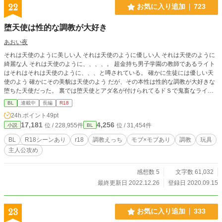
22
お気に入り追加
723
堕天使は性的な調教が大好き
あおい夜
それは天使のように美しい人 それは天使のように優しい人 それは天使のように
綺麗な人 それは天使のように、、、、。 超金持ち男子学園の教師であるライト
はそれはそれは天使のように、、、と噂されている。 確かに生徒には優しい天
使のよう 確かにその美貌は天使のよう だが、その本性は性的な調教が大好きな
堕ちた天使だった。 裏では堕天使とアダ名が付けられてるドＳで鬼畜なライト
は今日も気に入った男の生徒や出会った男の人を手段を選ばず調教する。 調教
BL
連載中
長編
R18
した男は全て自分の奴隷(恋人)にして手元に置いておく。 そんな堕ちた天使を成
24h.ポイント
49pt
敗する者はいまだに現れない。 r18には※印を付けます。
17,181
4,256
位 / 228,955件
位 / 31,454件
小説
BL
BL
R18シーンあり
r18
調教えっち
モブ×モブあり
調教
玩具
主人公攻め
感想数 5
文字数 61,032
最終更新日 2022.12.26
登録日 2020.09.15
23
お気に入り追加
333