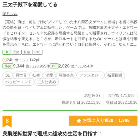
王太子殿下を溺愛してる
琥月ルル
【完結】俺は、前世で姉がプレイしていた十八禁乙女ゲームに登場する当て馬役
の公爵令息・ウィリアムに転生した。ゲームでは、攻略対象の王太子・エドワー
ドとヒロイン・セシリアの恋路を邪魔する悪役として断罪され、ウィリアムは悲
惨な結末を迎える。ところが、断罪ルートを回避するためにゲームとは違う行動
を重ねるうちに、エドワードに惹かれていく自分に気付く。それに、なんとエド
ワードも俺を特別な存在だと思ってくれているようで…！？そんな期待に胸を高
BL
完結
長編
R18
鳴らせていた俺だったが、ヒロイン・セシリアの乱入で俺たちの恋は予期せぬ大
24h.ポイント
142pt
波乱の予感！？ 黒髪垂れ目・ゆるふわ系のフェロモンあふれる無自覚スパダリ
9,344
2,026
位 / 228,955件
位 / 31,454件
小説
BL
な超絶美形の悪役令息(？)と、金髪碧眼・全てが完璧だけど裏で死ぬほど努力し
てる美人系の王子様(攻略対象)が織りなす、切なくも甘く幸せな恋の物語。 ※主
BL
異世界
転生
溺愛
悪役令息
ファンタジー
断罪回避
人公が攻めです。王子様(受け)を溺愛します。攻めも受けもお互いに一途。糖度
ハッピーエンド
主人公攻め
高め。 ※えろは後半に集中してます。キスやえっちなど、いちゃいちゃメイン
の話にはタイトルの後に♡がつきます。
感想数 37
文字数 171,592
最終更新日 2022.11.30
登録日 2022.10.30
8
お気に入り追加
1,968
美醜逆転世界で理想の総攻め生活を目指す！