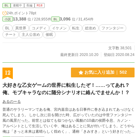
BL
連載中
長編
R18
24h.ポイント
78pt
13,388
3,096
位 / 228,955件
位 / 31,454件
小説
BL
BL
異世界
コメディ
イケメン
転生
総攻め
ファンタジー
チート
主人公攻め
催眠
文字数 38,501
最終更新日 2020.10.20
登録日 2020.08.24
12
お気に入り追加
502
大好きな乙女ゲームの世界に転生したぞ！……ってあれ？
俺、モブキャラなのに随分シナリオに絡んでませんか！？
あるのーる
普通のサラリーマンである俺、宮内嘉音はある日事件に巻き込まれてあっけなく
死んでしまう。 しかし次に目を開けた時、広がっていたのは中世ファンタジー
風の風景だった。前世とは似ても似つかない風貌の10歳の侯爵令息、カノン・
アルベントとして生活していく中、俺はあることに気が付いてしまう。どうやら
俺は「きっと未来は素晴らしく煌めく」、通称「きみすき」という好きだった乙
女ゲームの世界に転生しているようだった。 ……となれば、俺のやりたいこと