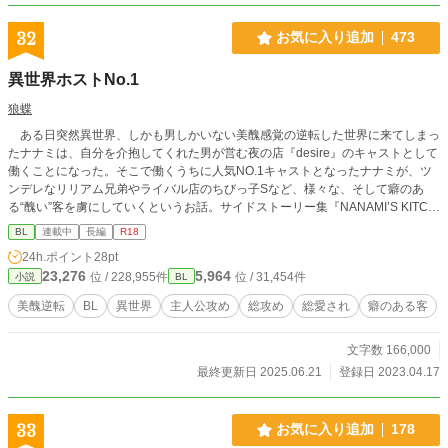
32
お気に入り追加
473
異世界ホストNo.1
狼蝶
ある日突然異世界、しかも男しかいない美醜感覚の逆転した世界に来てしまっ
たナナミは、自分を介抱してくれた男が営む夜の店『desire』のキャストとして
働くことになった。そこで働くうちに人気NO.1キャストとなったナナミが、ツ
ンデレなリリアム兄弟やライバル店のちびっ子Sなど、様々な、そして癖のあ
る“醜い”客を虜にしていくというお話。サイドストーリー集『NANAMI’S KITCH
EN』もあるので、合わせて楽しんでいただければ幸いです。 ＊視点バラバラ(キ
BL
連載中
長編
R18
ャラのかつ一人称・三人称が)＊元々短編で終わっていた話に付け足した感じな
24h.ポイント
28pt
ので、時系列、話もバラバラです＊更新も不定期です。何でも許せる方のみ、お
23,276
5,964
位 / 228,955件
位 / 31,454件
小説
BL
読みください。
美醜逆転
BL
異世界
主人公攻め
総攻め
総愛され
癖のある客
文字数 166,000
最終更新日 2025.06.21
登録日 2023.04.17
33
お気に入り追加
178