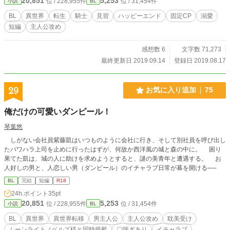
20,851
5,253
位 / 228,955件
位 / 31,454件
小説
BL
愛ストーリーのつもりです（たぶん）。 R-18の回はタイトル
の後ろに※※のように※印を二つ並べて記載しますので苦手
BL
異世界
転生
騎士
見習
ハッピーエンド
固定CP
溺愛
な方は各々ご注意下さるようお願い致します。 ※ひとつは保
短編
主人公攻め
険です。R18というほどではないけどエロ要素少し有。考察
※の回は、一応読み飛ばしても話が分かるようにしておりま
す。
感想数 6
文字数 71,273
最終更新日 2019.09.14
登録日 2019.08.17
29
お気に入り追加
75
俺だけの可愛いダンピール！
琴葉悠
しがない会社員紫藤凱はいつものように会社に行き、そして別社員を呼び出し
たパワハラ上司を止めに行ったはずが、何故か西洋風の城と森の中に。 困り
果てた凱は、城の人に助けを求めようとすると、謎の美青年と遭遇する。 お
人好しの男と、人恋しい男（ダンピール）のイチャラブ日常が幕を開ける──
BL
完結
短編
R18
24h.ポイント
35pt
20,851
5,253
位 / 228,955件
位 / 31,454件
小説
BL
BL
異世界
異世界転移
男主人公
主人公攻め
耽美受け
ムーンライトノベルズ様と同時掲載
♡喘ぎあり
イチャラブ