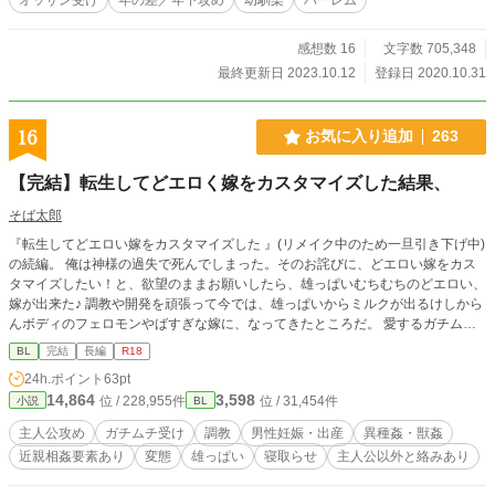
感想数 16
文字数 705,348
最終更新日 2023.10.12
登録日 2020.10.31
16
お気に入り追加
263
【完結】転生してどエロく嫁をカスタマイズした結果、
そば太郎
『転生してどエロい嫁をカスタマイズした 』(リメイク中のため一旦引き下げ中)
の続編。 俺は神様の過失で死んでしまった。そのお詫びに、どエロい嫁をカス
タマイズしたい！と、欲望のままお願いしたら、雄っぱいむちむちのどエロい、
嫁が出来た♪ 調教や開発を頑張って今では、雄っぱいからミルクが出るけしから
んボディのフェロモンやばすぎな嫁に、なってきたところだ。 愛するガチムチ
の嫁をもっともっと淫乱にさせたい♡ そんな嫁と俺との物語である。ハスハス
BL
完結
長編
R18
が止まらん♡♡ ※主人公以外の絡みあり、しかし、嫁は主人公一筋♡ ※誤字が
24h.ポイント
63pt
多くてすみません。いつか、見直します！
14,864
3,598
位 / 228,955件
位 / 31,454件
小説
BL
主人公攻め
ガチムチ受け
調教
男性妊娠・出産
異種姦・獣姦
近親相姦要素あり
変態
雄っぱい
寝取らせ
主人公以外と絡みあり