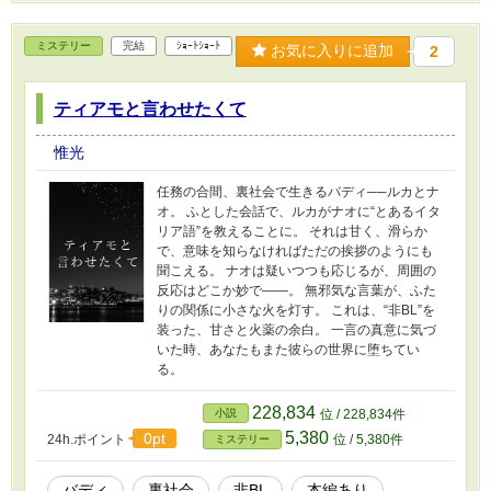
ミステリー
完結
ｼｮｰﾄｼｮｰﾄ
お気に入りに追加
2
ティアモと言わせたくて
惟光
任務の合間、裏社会で生きるバディ──ルカとナ
オ。 ふとした会話で、ルカがナオに“とあるイタ
リア語”を教えることに。 それは甘く、滑らか
で、意味を知らなければただの挨拶のようにも
聞こえる。 ナオは疑いつつも応じるが、周囲の
反応はどこか妙で――。 無邪気な言葉が、ふた
りの関係に小さな火を灯す。 これは、“非BL”を
装った、甘さと火薬の余白。 一言の真意に気づ
いた時、あなたもまた彼らの世界に堕ちてい
る。
228,834
小説
位 / 228,834件
5,380
0pt
24h.ポイント
位 / 5,380件
ミステリー
バディ
裏社会
非BL
本編あり