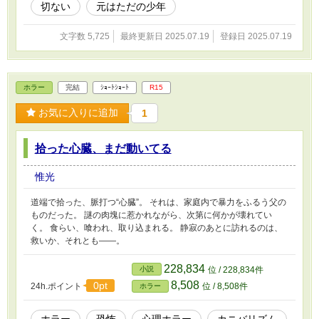
切ない
元はただの少年
文字数 5,725
最終更新日 2025.07.19
登録日 2025.07.19
ホラー
完結
ｼｮｰﾄｼｮｰﾄ
R15
お気に入りに追加
1
拾った心臓、まだ動いてる
惟光
道端で拾った、脈打つ“心臓”。 それは、家庭内で暴力をふるう父の
ものだった。 謎の肉塊に惹かれながら、次第に何かが壊れてい
く。 食らい、喰われ、取り込まれる。 静寂のあとに訪れるのは、
救いか、それとも――。
228,834
小説
位 / 228,834件
8,508
0pt
24h.ポイント
位 / 8,508件
ホラー