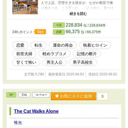
人で上品、完璧すぎる彼女が、なぜか教室で俺
に抱きつき、こう言った。 「ようやく、見つけ
ましたよ――耕平さん」 いや俺、遼なんですけ
ど！？ 前世の記憶？束縛系の愛情？ 逃げても逃
げても追ってくる彼女と、過去を思い出してい
228,834
小説
位 / 228,834件
く俺。 これは冗談じゃすまされない、“前世から
66,375
0pt
24h.ポイント
位 / 66,375件
恋愛
続く愛”の話。
恋愛
転生
運命の再会
執着ヒロイン
前世夫婦
軽めラブコメ
記憶の断片
甘くて怖い
男主人公
男子高校生
文字数 5,789
最終更新日 2025.08.02
登録日 2025.08.02
SF
完結
ｼｮｰﾄｼｮｰﾄ
お気に入りに追加
0
The Cat Walks Alone
惟光