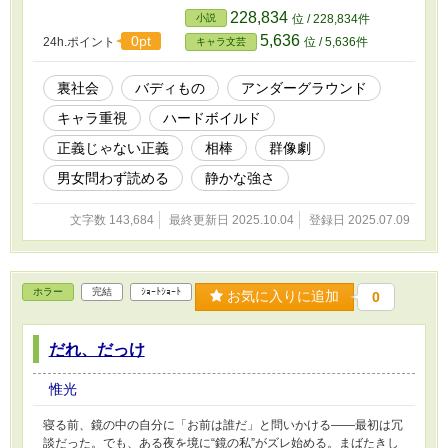
相棒の隣でしか立てない現実を突きつける。 こ
228,834
小説
位 / 228,834件
れは、 “誰よりも痛みに鈍くなりたかった
5,636
0pt
24h.ポイント
位 / 5,636件
キャラ文芸
男”が、 それでも痛みに触れてしまう物語。 声な
き声を拾う者たちの、 「間に合わせる」ための
闘いの記録。 正義を名乗らず、それでも、今日
裏社会
バディもの
アンダーグラウンド
もまた―― ひとつでも、誰かを救うために。
キャラ重視
ハードボイルド
正義じゃない正義
相棒
群像劇
男女問わず読める
静かな強さ
文字数 143,684
最終更新日 2025.10.04
登録日 2025.07.09
ホラー
完結
ｼｮｰﾄｼｮｰﾄ
お気に入りに追加
0
だれ、だっけ
惟光
寝る前、鏡の中の自分に「お前は誰だ」と問いかける――最初は冗
談だった。でも、ある夜を境に“鏡の私”がズレ始める。まばたきし