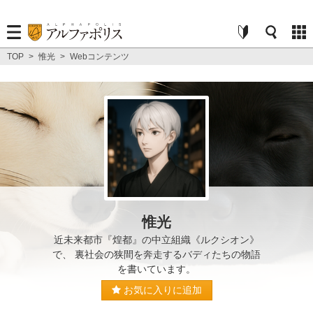
TOP
>
惟光
>
Webコンテンツ
惟光
近未来都市『煌都』の中立組織《ルクシオン》
で、 裏社会の狭間を奔走するバディたちの物語
を書いています。
お気に入りに追加