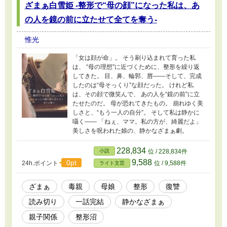
ざまぁ白雪姫 -整形で“母の顔”になった私は、あ
の人を鏡の前に立たせて全てを奪う-
惟光
「女は顔が命」。 そう刷り込まれて育った私
は、 “母の理想”に近づくために、整形を繰り返
してきた。 目、鼻、輪郭、唇――そして、完成
したのは“母そっくり”な顔だった。 けれど私
は、その顔で微笑んで、 あの人を“鏡の前”に立
たせたのだ。 母が恐れてきたもの。 崩れゆく美
しさと、“もう一人の自分”。 そして私は静かに
囁く―― 「ねぇ、ママ。私の方が、綺麗だよ」
美しさを呪われた娘の、静かなざまぁ劇。
228,834
小説
位 / 228,834件
9,588
0pt
24h.ポイント
位 / 9,588件
ライト文芸
ざまぁ
毒親
母娘
整形
復讐
読み切り
一話完結
静かなざまぁ
親子関係
整形沼