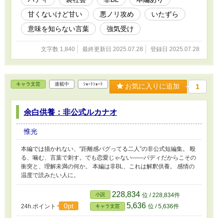
甘くないけど甘い
悪ノリ攻め
いたずら
意味を知らない言葉
強気受け
文字数 1,840
最終更新日 2025.07.28
登録日 2025.07.28
キャラ文芸
連載中
ｼｮｰﾄｼｮｰﾄ
お気に入りに追加
1
余白供養：非公式ルカナオ
惟光
本編では描かれない、“距離感バグってる二人”の非公式短編集。 殴
る、噛む、言葉で刺す。でも恋愛じゃない――バディだからこその
衝突と、理解未満の何か。 本編は非BL、これは解釈供養。 感情の
温度で読みたい人に。
228,834
小説
位 / 228,834件
5,636
0pt
24h.ポイント
位 / 5,636件
キャラ文芸