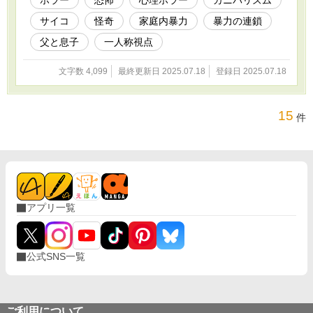
ホラー
恐怖
心理ホラー
カニバリズム
サイコ
怪奇
家庭内暴力
暴力の連鎖
父と息子
一人称視点
文字数 4,099
最終更新日 2025.07.18
登録日 2025.07.18
15
件
アプリ一覧
公式SNS一覧
ご利用について