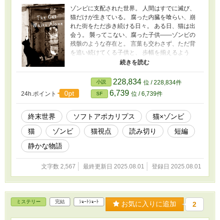
ゾンビに支配された世界。 人間はすでに滅び、
猫だけが生きている。 腐った内臓を喰らい、崩
れた街をただ歩き続ける日々。 ある日、猫は出
会う。 襲ってこない、腐った子供――ゾンビの
残骸のような存在と。 言葉も交わさず、ただ背
を追い続けてくる子供と、 歩幅を揃えるよう
に、猫は今日も歩く。 やがて、腐敗が始まる。
子供が、猫が、それぞれの“終わり”を迎える中
で、 それでも確かに存在していた“ぬくもり”を
228,834
小説
位 / 228,834件
描く、 静かで優しい、終末の物語。
6,739
0pt
24h.ポイント
位 / 6,739件
SF
終末世界
ソフトアポカリプス
猫×ゾンビ
猫
ゾンビ
猫視点
読み切り
短編
静かな物語
文字数 2,567
最終更新日 2025.08.01
登録日 2025.08.01
ミステリー
完結
ｼｮｰﾄｼｮｰﾄ
お気に入りに追加
2