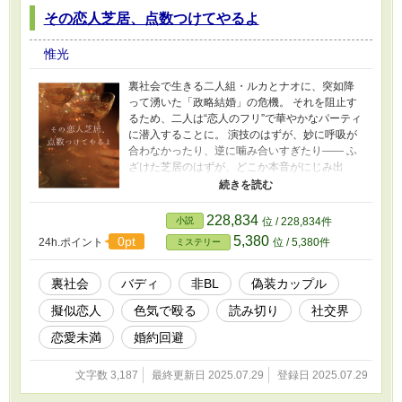
その恋人芝居、点数つけてやるよ
惟光
裏社会で生きる二人組・ルカとナオに、突如降
って湧いた「政略結婚」の危機。 それを阻止す
るため、二人は“恋人のフリ”で華やかなパーティ
に潜入することに。 演技のはずが、妙に呼吸が
合わなかったり、逆に噛み合いすぎたり―― ふ
ざけた芝居のはずが、どこか本音がにじみ出
る。 お前の“彼氏芝居”、点数つけてやるよ。 こ
れは、敵も味方も欺くための恋人芝居。 けれど
その一夜は、彼らにとって“演技”だけでは終わら
228,834
小説
位 / 228,834件
なかった。 非BL・バディもの。“色気”と“信頼”の
5,380
0pt
24h.ポイント
位 / 5,380件
ミステリー
火花が交差する、裏稼業の一夜。
裏社会
バディ
非BL
偽装カップル
擬似恋人
色気で殴る
読み切り
社交界
恋愛未満
婚約回避
文字数 3,187
最終更新日 2025.07.29
登録日 2025.07.29