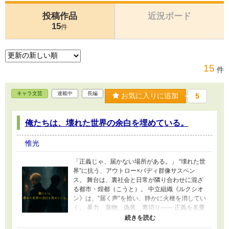
投稿作品
近況ボード
15
件
15
件
キャラ文芸
連載中
長編
お気に入りに追加
5
俺たちは、壊れた世界の余白を埋めている。
惟光
「正義じゃ、届かない場所がある。」 “壊れた世
界”に抗う、アウトロー×バディ群像サスペン
ス。 舞台は、裏社会と日常が隣り合わせに混ざ
る都市・煌都（こうと）。 中立組織《ルクシオ
ン》は、“届く声”を拾い、静かに火種を消してい
く。 暴力、薬物、偽装、裏切り―― 正義を名乗
らぬ彼らの“処理”は、常に命がけ。 ある薬物事
件は、ひとりの青年の過去と信念を暴き出し、