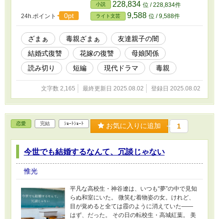
228,834
小説
位 / 228,834件
9,588
0pt
24h.ポイント
位 / 9,588件
ライト文芸
ざまぁ
毒親ざまぁ
友達親子の闇
結婚式復讐
花嫁の復讐
母娘関係
読み切り
短編
現代ドラマ
毒親
文字数 2,165
最終更新日 2025.08.02
登録日 2025.08.02
恋愛
完結
ｼｮｰﾄｼｮｰﾄ
お気に入りに追加
1
今世でも結婚するなんて、冗談じゃない
惟光
平凡な高校生・神谷遼は、いつも“夢”の中で見知
らぬ和室にいた。 微笑む着物姿の女。けれど、
目が覚めると全ては霞のように消えていた――
はず、だった。 その日の転校生・高城紅葉。 美