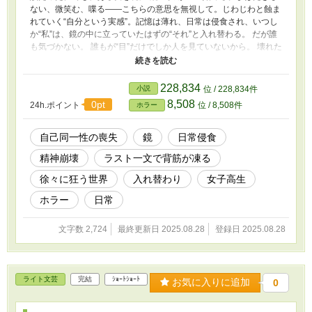
ない、微笑む、喋る――こちらの意思を無視して。じわじわと蝕ま
れていく“自分という実感”。記憶は薄れ、日常は侵食され、いつし
か“私”は、鏡の中に立っていたはずの“それ”と入れ替わる。 だが誰
も気づかない。 誰もが“目”だけでしか人を見ていないから。 壊れた
のは自分か、世界か。 ――次に入れ替わるのは、あなたかもしれ
ない。
228,834
小説
位 / 228,834件
8,508
0pt
24h.ポイント
位 / 8,508件
ホラー
自己同一性の喪失
鏡
日常侵食
精神崩壊
ラスト一文で背筋が凍る
徐々に狂う世界
入れ替わり
女子高生
ホラー
日常
文字数 2,724
最終更新日 2025.08.28
登録日 2025.08.28
ライト文芸
完結
ｼｮｰﾄｼｮｰﾄ
お気に入りに追加
0