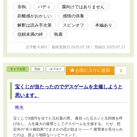
非BL
バディ
腐向けではありません
距離感がおかしい
感情の供養
解釈は読み手次第
スピンオフ
本編あり
信頼未満の絆
執着
文字数 6,863
最終更新日 2025.07.28
登録日 2025.07.17
キャラ文芸
完結
ｼｮｰﾄｼｮｰﾄ
お気に入りに追加
1
宝くじが当たったのでデスゲームを主催しようと
思います。
惟光
宝くじで3億円を当てた元社畜の男。 裏切った元カノと元同僚を呼
び出し、人生最大の復讐としてデスゲームを主催する。 だが、想
定外の“吊り橋効果”でまさかの恋が始まり――？ 復讐者が見せられ
たのは、誰より地獄なハッピーエンド。