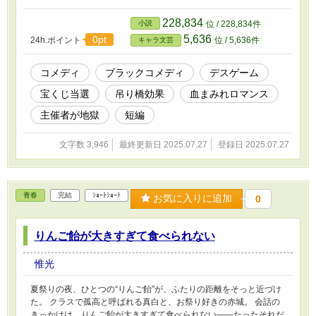
228,834
小説
位 / 228,834件
5,636
0pt
24h.ポイント
位 / 5,636件
キャラ文芸
コメディ
ブラックコメディ
デスゲーム
宝くじ当選
吊り橋効果
血まみれロマンス
主催者が地獄
短編
文字数 3,946
最終更新日 2025.07.27
登録日 2025.07.27
青春
完結
ｼｮｰﾄｼｮｰﾄ
お気に入りに追加
0
りんご飴が大きすぎて食べられない
惟光
夏祭りの夜、ひとつの“りんご飴”が、ふたりの距離をそっと近づけ
た。 クラスで孤高と呼ばれる真白と、お祭り好きの赤城。 会話の
きっかけは、りんご飴が大きすぎて食べられない――たったそれだ