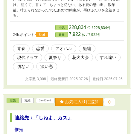
け。 短くて、甘くて、ちょっと切ない、ある夏の思い出。 数年
後、叶えられなかった“わたあめ”の約束が、再びふたりを交差させ
る。
228,834
小説
位 / 228,834件
7,922
0pt
24h.ポイント
位 / 7,922件
青春
青春
恋愛
アオハル
短編
現代ドラマ
夏祭り
花火大会
すれ違い
切ない
淡い恋
文字数 3,008
最終更新日 2025.07.26
登録日 2025.07.26
恋愛
完結
ｼｮｰﾄｼｮｰﾄ
お気に入りに追加
0
連絡先︰「しねよ、カス」
惟光