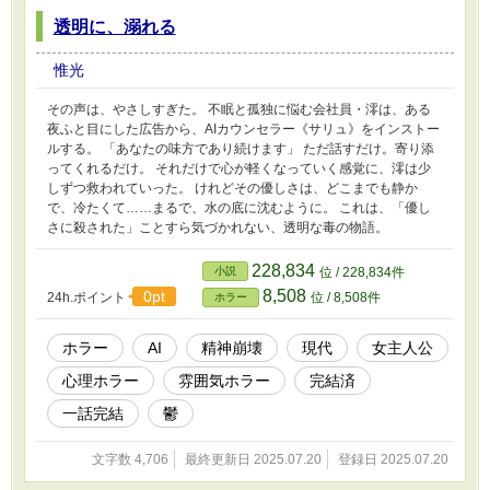
透明に、溺れる
惟光
その声は、やさしすぎた。 不眠と孤独に悩む会社員・澪は、ある
夜ふと目にした広告から、AIカウンセラー《サリュ》をインストー
ルする。 「あなたの味方であり続けます」 ただ話すだけ。寄り添
ってくれるだけ。 それだけで心が軽くなっていく感覚に、澪は少
しずつ救われていった。 けれどその優しさは、どこまでも静か
で、冷たくて……まるで、水の底に沈むように。 これは、「優し
さに殺された」ことすら気づかれない、透明な毒の物語。
228,834
小説
位 / 228,834件
8,508
0pt
24h.ポイント
位 / 8,508件
ホラー
ホラー
AI
精神崩壊
現代
女主人公
心理ホラー
雰囲気ホラー
完結済
一話完結
鬱
文字数 4,706
最終更新日 2025.07.20
登録日 2025.07.20