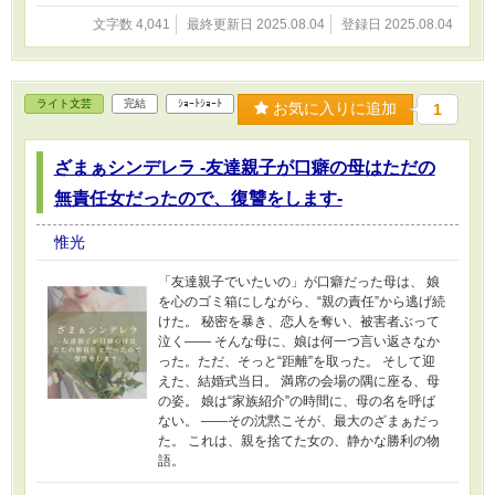
文字数 4,041
最終更新日 2025.08.04
登録日 2025.08.04
ライト文芸
完結
ｼｮｰﾄｼｮｰﾄ
お気に入りに追加
1
ざまぁシンデレラ -友達親子が口癖の母はただの
無責任女だったので、復讐をします-
惟光
「友達親子でいたいの」が口癖だった母は、 娘
を心のゴミ箱にしながら、“親の責任”から逃げ続
けた。 秘密を暴き、恋人を奪い、被害者ぶって
泣く―― そんな母に、娘は何一つ言い返さなか
った。ただ、そっと“距離”を取った。 そして迎
えた、結婚式当日。 満席の会場の隅に座る、母
の姿。 娘は“家族紹介”の時間に、母の名を呼ば
ない。 ――その沈黙こそが、最大のざまぁだっ
た。 これは、親を捨てた女の、静かな勝利の物
語。