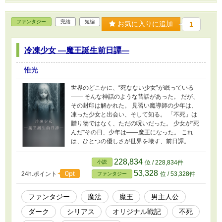
ファンタジー
完結
短編
お気に入りに追加
1
冷凍少女 ―魔王誕生前日譚―
惟光
世界のどこかに、“死なない少女”が眠っている
―― そんな神話のような昔話があった。 だが、
その封印は解かれた。 見習い魔導師の少年は、
凍った少女と出会い、そして知る。 「不死」は
贈り物ではなく、ただの呪いだった。 少女が“死
んだ”その日、少年は――魔王になった。 これ
は、ひとつの優しさが世界を壊す、前日譚。
228,834
小説
位 / 228,834件
53,328
0pt
24h.ポイント
位 / 53,328件
ファンタジー
ファンタジー
魔法
魔王
男主人公
ダーク
シリアス
オリジナル戦記
不死