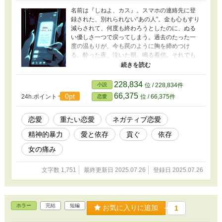
名前は『しねよ、カス』。スマホの連絡先に登
録された、別れられない“あの人”。金も心もすり
減らされて、何度も終わろうとしたのに、ぬる
い優しさ一つで戻ってしまう。過去のたった一
度の温もりが、今も罠のように胸を締めつけ
る。酔った夜、泣いた朝、鳴る着信。それでも
自分からは切れないまま――女は“違う誰か”にな
ろうと、マッチングアプリに手を伸ばすが…。
これは、愛と依存の境界線で、何も変えられな
228,834
小説
位 / 228,834件
いまま“まだ好き”が残る、ひとりの女の痛みの物
66,375
0pt
24h.ポイント
位 / 66,375件
恋愛
語。
恋愛
重たい恋愛
ネガティブ恋愛
精神的暴力
愛と依存
貢ぐ
依存
女の痛み
文字数 1,751
最終更新日 2025.07.26
登録日 2025.07.26
ホラー
完結
短編
お気に入りに追加
1