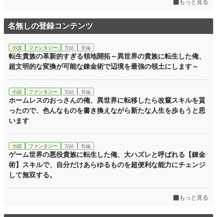
もっと見る
名無しの登録コンテンツ
小説
ファンタジー
完結
長編
転生貴族の革新的すぎる領地開拓～異世界の貴族に転生した俺、
超文明的な変換が可能な錬金術で辺境を最強の領土にします～
小説
ファンタジー
完結
長編
ホームレスのおっさんの俺、異世界に転移したら改竄スキルを貰
ったので、色んなものを書き換えながら新たな人生を歩もうと思
います
小説
ファンタジー
完結
長編
ゲーム世界の悪役貴族に転生した俺、大ハズレと呼ばれる【錬金
術】スキルで、自分だけあらゆるものを超便利な能力にチェンジ
して無双する。
もっと見る