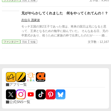
文字数：9,905
ファンタジー
完結
短編
兄がやらかしてくれました 何をやってくれてんの！？
志位斗 茂家波
モッチ王国の第2王子であった僕は、将来の国王は兄になると思
って、王弟となるための勉学に励んでいた。 そんなある日、兄の
卒業式があり、祝うために家族の枠で出席したのだが‥‥‥婚約
破棄？ え、なにをやってんの兄よ！？ …‥‥月に1度ぐらいでや
文字数：12,167
ファンタジー
完結
短編
りたくなる婚約破棄物。 今回は悪役令嬢でも、ヒロインでもない
視点です。 ※ご指摘により、少々追加ですが、名前の呼び方など
の決まりはゆるめです。そのあたりは稚拙な部分もあるので、ど
うかご理解いただけるようにお願いしマス。
アプリ一覧
公式SNS一覧