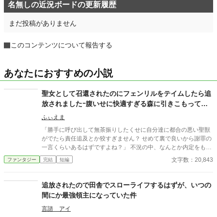
名無しの近況ボードの更新履歴
まだ投稿がありません
このコンテンツについて報告する
あなたにおすすめの小説
聖女として召還されたのにフェンリルをテイムしたら追
放されましたｰ腹いせに快適すぎる森に引きこもって我
慢していた事色々好き放題してやります！
ふぃえま
「勝手に呼び出して無茶振りしたくせに自分達に都合の悪い聖獣
がでたら責任追及とか狡すぎません？ せめて裏で良いから謝罪の
一言くらいあるはずですよね？」 不況の中、なんとか内定をもぎ
取った会社にやっと慣れたと思ったら異世界召還されて勝手に聖
文字数：20,843
ファンタジー
完結
短編
女にされました、佐藤です。いや、元佐藤か。 実は今日、なんか
国を守る聖獣を召還せよって言われたからやったらフェンリルが
出ました。 あんまりこういうの詳しくないけど確か超強いやつで
追放されたので田舎でスローライフするはずが、いつの
すよね？ なのに周りの反応は正反対！ なんかめっちゃ裏切り者と
間にか最強領主になっていた件
か怒鳴られてロープグルグル巻きにされました。 勝手にこっちに
連れて来たりただでさえ難しい聖獣召喚にケチつけたり……なん
言諮 アイ