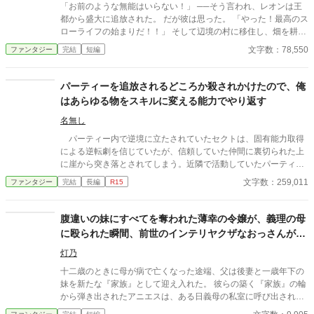
かもうこの人たち助けなくてもバチ当たりませんよね？
「お前のような無能はいらない！」 ──そう言われ、レオンは王
都から盛大に追放された。 だが彼は思った。 「やった！最高のス
ローライフの始まりだ！！」 そして辺境の村に移住し、畑を耕
し、温泉を掘り当て、牧場を開き、ついでに商売を始めたら……
文字数：78,550
ファンタジー
完結
短編
気づけば村が巨大都市になっていた。 農業改革を進めたら周囲の
貴族が土下座し、交易を始めたら王国経済をぶっ壊し、温泉を作
ったら各国の王族が観光に押し寄せる。 「俺はただ、のんびり暮
パーティーを追放されるどころか殺されかけたので、俺
らしたいだけなんだが……？」 一方、レオンを追放した王国は、
はあらゆる物をスキルに変える能力でやり返す
バカ王のせいで経済崩壊＆敵国に占領寸前！ 慌てて「レオン様、
助けてください！！」と泣きついてくるが…… 「ん？ ちょっと待
名無し
て。俺に無能って言ったの、どこのどいつだっけ？」 もはや世界
パーティー内で逆境に立たされていたセクトは、固有能力取得
最強の領主となったレオンは、 「好き勝手やった報い？ しらん
による逆転劇を信じていたが、信頼していた仲間に裏切られた上
な」と華麗にスルーし、 今日ものんびり温泉につかるのだった。
に崖から突き落とされてしまう。近隣で活動していたパーティー
ついでに「真の愛」まで手に入れて、レオンの楽園ライフは続く
のおかげで奇跡的に一命をとりとめたセクトは、かつての仲間た
文字数：259,011
ファンタジー
完結
長編
R15
──！
ちへの復讐とともに、助けてくれた者たちへの恩返しを誓うのだ
った。
腹違いの妹にすべてを奪われた薄幸の令嬢が、義理の母
に殴られた瞬間、前世のインテリヤクザなおっさんがぶ
ちギレた場合。
灯乃
十二歳のときに母が病で亡くなった途端、父は後妻と一歳年下の
妹を新たな『家族』として迎え入れた。 彼らの築く『家族』の輪
から弾き出されたアニエスは、ある日義母の私室に呼び出され―
―。 タイトル通りのおっさんコメディーです。