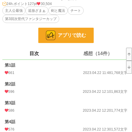
24h.ポイント
127pt
30,504
「そ、そんな。俺が無能だなんて。こんなに頑張ってるのに」
主人公最強
追放ざまぁ
剣と魔法
チート
第3回次世代ファンタジーカップ
「黙れ、とっととここから消えるがいい！」
それは突然の出来事だった。
アプリで読む
ＳＳパーティーから総スカンに遭い、追放されてしまった治癒使いのラウル。
そんな彼だったが、とあるパーティーに拾われ、そこで認められることにな
目次
感想（14件）
る。
第1話
「治癒魔法でモンスターの群れを殲滅だと！？」
661
2023.04.22 11:48
1,768文字
「え、嘘！？ こんなものまで回復できるの！？」
第2話
「この男を追放したパーティー、いくらなんでも見る目がなさすぎだろう！」
596
2023.04.22 12:10
1,863文字
ラウルの神がかった治癒力に驚愕するパーティーの面々。
第3話
その凄さに気が付かないのは本人のみなのであった。
586
2023.04.22 12:20
1,774文字
「えっ？ 俺の治癒魔法が凄いって？ おいおい、冗談だろ。こんなの普段から
第4話
当たり前にやってることなのに……」
576
2023.04.22 12:30
1,572文字