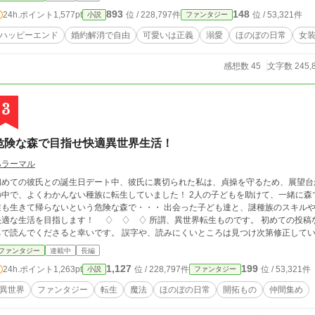
893
148
24h.ポイント
1,577pt
位 / 228,797件
位 / 53,321件
小説
ファンタジー
ハッピーエンド
婚約解消で自由
可愛いは正義
溺愛
ほのぼの日常
女
感想数 45
文字数 245,
3
危険な森で目指せ快適異世界生活！
ハラーマル
めての彼氏との誕生日デート中、彼氏に裏切られた私は、貞操を守るため、展望台から飛び降りて・・
で、よくわかんない種族に転生していました！ 2人の子どもを助けて、一緒に森で生活することに・・・ だけどその森が、実は
生きて帰らないという危険な森で・・・ 出会った子ども達と、謎種族のスキルや魔法、持ち前の明るさと行動力で、危険な森で
活を目指します！ ♢ ♢ ♢ 所謂、異世界転生ものです。 初めての投稿なので、色々不備もあると思いますが。軽い気持
んでくださると幸いです。 誤字や、読みにくいところは見つけ次第修正しています。 内容を大きく変更した場合には、お知ら
しますので、確認していただけると嬉しいです。 「小説家になろう」様「カクヨム」様でも連載させていただいています。 ※7
ファンタジー
連載中
長編
月10日、「カクヨム」様の投稿について、アカウントを作成し直しました。
1,127
199
24h.ポイント
1,263pt
位 / 228,797件
位 / 53,321件
小説
ファンタジー
異世界
ファンタジー
転生
魔法
ほのぼの日常
開拓もの
仲間集め