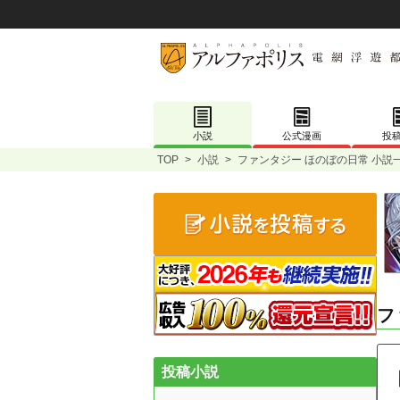
小説
公式漫画
投
TOP
>
小説
>
ファンタジー ほのぼの日常 小説
フ
投稿小説