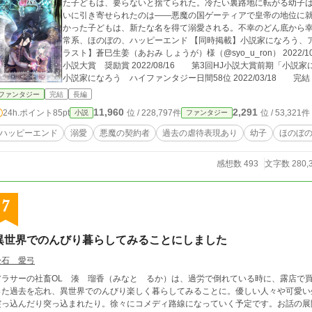
た子どもは、要らないと捨てられた。冷たい裏路地に転がる幼子
いに引き寄せられたのは――悪魔の国ゲーティアで皇帝の地位に
かった子どもは、新たな名を得て溺愛される。不幸のどん底から幸
常系、ほのぼの、ハッピーエンド 【同時掲載】小説家になろう、アルファポリス、カクヨム、エブリスタ 【表紙イ
ラスト】蒼巳生姜（あおみ しょうが）様（@syo_u_ron） 2022/10/31 アルファポリス、第15回ファンタジー
小説大賞 奨励賞 2022/08/16 第3回HJ小説大賞前期「小説家
小説家になろう ハイファンタジー日間58位 2022/03/18 完結
ジー日間35位 2021/09/12 エブリスタ、ファンタジー1位 202
ファンタジー
完結
長編
11,960
2,291
24h.ポイント
85pt
位 / 228,797件
位 / 53,321件
小説
ファンタジー
ハッピーエンド
溺愛
悪魔の契約者
過去の虐待表現あり
幼子
ほのぼ
感想数 493
文字数 280,
7
異世界でのんびり暮らしてみることにしました
松石 愛弓
アラサーの社畜OL 湊 瑠香（みなと るか）は、過労で倒れている時に、露店で
った過去を忘れ、異世界でのんびり楽しく暮らしてみることに。優しい人々や可愛い
突っ込んだり突っ込まれたり。徐々にコメディ路線になっていく予定です。お話の展