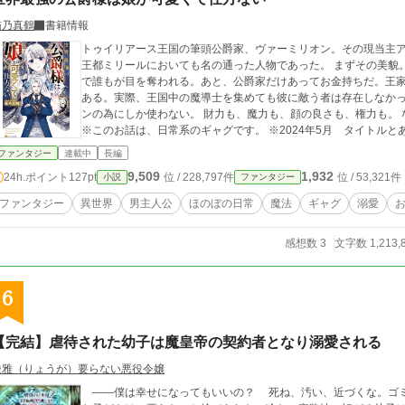
猫乃真鶴
書籍情報
トゥイリアース王国の筆頭公爵家、ヴァーミリオン。その現当主
王都ミリールにおいても名の通った人物であった。 まずその美貌
で誰もが目を奪われる。あと、公爵家だけあってお金持ちだ。王
ある。実際、王国中の魔導士を集めても彼に敵う者は存在しなかった。 ただし、彼は持った全ての力を愛
ンの為にしか使わない。 財力も、魔力も、顔の良さも、権力も。 なぜなら彼は、娘命の、究極の娘馬鹿だからだ。
※このお話は、日常系のギャグです。 ※2024年5月 タイトル
ファンタジー
連載中
長編
9,509
1,932
24h.ポイント
127pt
位 / 228,797件
位 / 53,321件
小説
ファンタジー
ファンタジー
異世界
男主人公
ほのぼの日常
魔法
ギャグ
溺愛
感想数 3
文字数 1,213,
6
【完結】虐待された幼子は魔皇帝の契約者となり溺愛される
綾雅（りょうが）要らない悪役令嬢
――僕は幸せになってもいいの？ 死ね、汚い、近づくな。ゴミ、生かされただけ感謝しろ。常に虐げられ続け