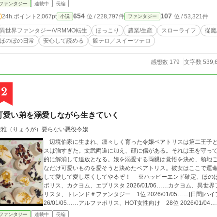
そして「調薬（ポーション）」。 四季折々の作物を作って、収穫
ファンタジー
連載中
長編
だけど、それが最高に愛おしい。 転生生活を舌と五感で味わい尽くす日
654
107
24h.ポイント
2,067pt
位 / 228,797件
位 / 53,321件
小説
ファンタジー
した展開はあまりなく、ゆったりと優しく時間が流れていくよう
異世界ファンタジー/VRMMO転生
ほっこり
農業/生産
スローライフ
従魔
ほのぼの日常
安心して読める
飯テロ／スイーツテロ
感想数 179
文字数 539,
2
可愛い弟を溺愛しながら生きていく
綾雅（りょうが）要らない悪役令嬢
辺境伯家に生まれ、凛々しく育った令嬢ベアトリスは第二王子と
スは強すぎた。文武両道に加え、顔に傷がある。それは王を守っ
的に解消して追放となる。娘を溺愛する両親は覚悟を決め、領地
なだけ可愛いものを愛そうと決めたベアトリス。彼女はここで運
して愛して愛し尽くしてやるぞ！ ※ハッピーエンド確定、ほのぼの系？ 【同時掲載】小説家になろう、アルファ
ポリス、カクヨム、エブリスタ 2026/01/06……カクヨム、異世界ファンタジー週間 164位 2026/01/05……エブ
リスタ、トレンド＃ファンタジー 1位 2026/01/05……[日間]ハ
26/01/05……アルファポリス、HOT女性向け 28位 2026/01/0
ファンタジー
連載中
長編