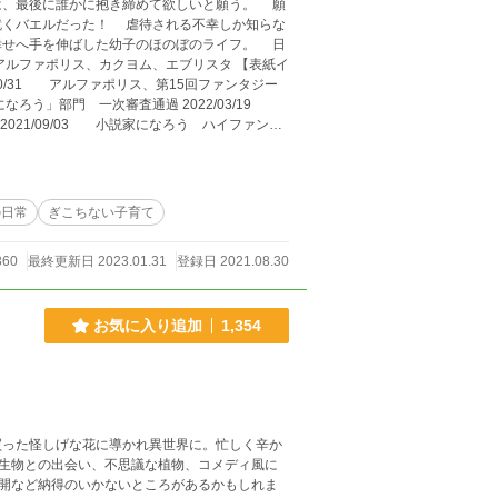
は、最後に誰かに抱き締めて欲しいと願う。 願
就くバエルだった！ 虐待される不幸しか知らな
せへ手を伸ばした幼子のほのぼのライフ。 日
になろう」部門 一次審査通過 2022/03/19
 2021/09/03 小説家になろう ハイファンタ
1/11/24 表紙イラスト追加
の日常
ぎこちない子育て
360
最終更新日 2023.01.31
登録日 2021.08.30
お気に入り追加
1,354
買った怪しげな花に導かれ異世界に。忙しく辛か
生物との出会い、不思議な植物、コメディ風に
開など納得のいかないところがあるかもしれま