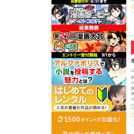
初
の中
誰も
快適な生
ちで読
せ致