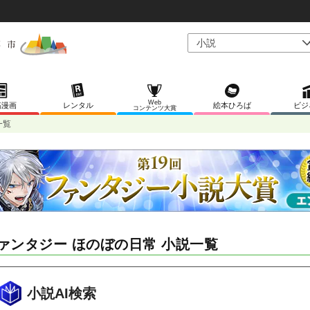
Web
稿漫画
レンタル
絵本ひろば
ビジ
コンテンツ大賞
一覧
ァンタジー ほのぼの日常 小説一覧
小説AI検索