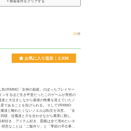
× 検索条件をクリアする
30
件
お気に入り追加
2,938
グインするほど生き甲斐だったこのゲームが突然の
星であることを告げられる。 そしてVRMMO
達と離れたくないノエルは転生を決意。 「女
と同様、従魔達と力を合わせながら農業に勤し
 得意なことは「ご飯作り」と「季節の手仕事」