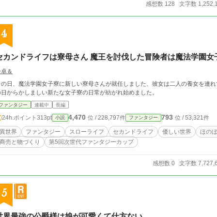
感想数 128
文字数 1,252,
4
セカンドライフは寮母さん 魔王を討伐した冒険者は魔法学園女
今卓＆
その日、魔法学園女子寮に新しい寮母さんが就任しました、彼女は二人の養女を連れ
の日からかしましい新たな女子寮の日常が紡がれ始めました。
ファンタジー
連載中
長編
4,470
793
24h.ポイント
313pt
位 / 228,797件
位 / 53,321件
小説
ファンタジー
異世界
ファンタジー
スローライフ
セカンドライフ
優しい世界
ほの
商売と物づくり
第5回次世代ファンタジーカップ
感想数 0
文字数 7,727,
5
世界最強の公爵様は娘が可愛くて仕方ない