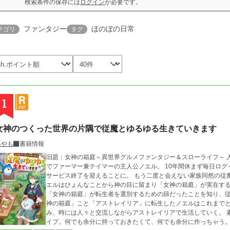
検索条件の保存には
ログイン
が必要です。
ファンタジー
ほのぼの日常
テゴリ
タグ
1
女神のつくった世界の片隅で従魔とゆるゆる生きていきます
みやも
書籍情報
旧題：女神の箱庭～異世界グルメファンタジー＆スローライフ～ 人気VRMMO「女神の箱庭」のぼっちプレイヤー
でファーマー兼テイマーの主人公ノエル。 10年間休まず毎日ロ
サービス終了を迎えることに。 もう二度と会えない家族同然の従魔達と大泣きしながら最後の晩餐を迎えていたノ
エルはひょんなことから神の目に留まり「女神の箱庭」が実在する
「女神の箱庭」が転生者を選別するための篩だったことを知り、従魔
神の箱庭」こと「アストレイリア」に転生したノエルはこれまで
み、時には人々と交流しながらアストレイリアで生活していく。 素材好き、アイテム好き、図鑑は全て埋めたいタ
イプ。何でも余分に持っておきたくて、何でも余分に作っちゃう。