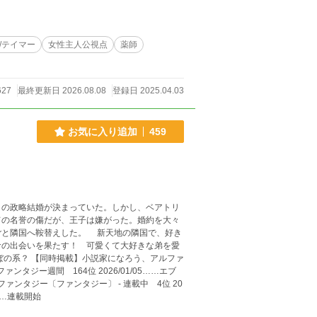
して、加工して、保存する。地味で穏やかな日々
常系スローライフファンタジー。 ドタバタ
なお話です。
/テイマー
女性主人公視点
薬師
627
最終更新日 2026.08.08
登録日 2025.04.03
お気に入り追加
459
の政略結婚が決まっていた。しかし、ベアトリ
ての名誉の傷だが、王子は嫌がった。婚約を大々
ごと隣国へ鞍替えした。 新天地の隣国で、好き
命の出会いを果たす！ 可愛くて大好きな弟を愛
イファンタジー〔ファンタジー〕 - 連載中 4位 20
4……連載開始