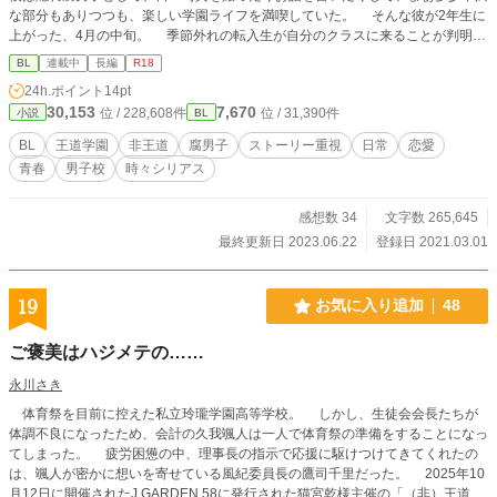
な部分もありつつも、楽しい学園ライフを満喫していた。 そんな彼が2年生に
上がった、4月の中旬。 季節外れの転入生が自分のクラスに来ることが判明。
隠れ腐男子として、脇役または傍観者の立ち位置で王道的展開を楽しみたかっ
BL
連載中
長編
R18
たのに、その想いとは裏腹にどんどん巻き込まれていく、美人な腐男子くんの日
24h.ポイント
14pt
常物語。 ──── ── 学園BLものの【王道展開】が軸になった作品です。物語の
30,153
7,670
位 / 228,608件
位 / 31,390件
小説
BL
中では、わかっているものとして進んでいきます。 別で、BL王道展開について
まとめたものを上げておりますので、よければ参考にしてください。 【BL王道
BL
王道学園
非王道
腐男子
ストーリー重視
日常
恋愛
展開の設定とかをまとめてみた】 https://www.alphapolis.co.jp/novel/69694643
青春
男子校
時々シリアス
4/31468560 日常系のどたばた学園物語ですが、Rつけてます。 というのも、基
本は明るいお話ですが、主人公くんと少なくともあと2人、暗い過去(現在進行
形)持ちです。 定期的にシリアス展開になりますので、お気をつけください。 ハ
感想数 34
文字数 265,645
ピエン主義なので、みんな最終的には救われます。そこはご安心ください。 主
最終更新日 2023.06.22
登録日 2021.03.01
人公くんが誰とくっつくのかとかは、まだ考え中です。 それっぽい伏線はたく
さん散りばめますが、今のところ全くその要素はないです。 また、物語の展開
がかなり遅いです。これは作者の癖なので、頑張って治したいと思います。 作
19
お気に入り追加
48
品の展開上、盗撮、盗聴・LGBT批判・未成年の飲酒・喫煙・暴力暴行・監禁・
強姦などの描写が予告なく出てきますが、それらの行為を容認する意図はありま
ご褒美はハジメテの……
せん。 主人公が腐男子くんな上、友達にオープンな腐男子くんもいますので、
カップリングはたくさんします。 舞台も王道全寮制男子校なので、急にそうい
永川さき
う雰囲気にもなります。 BLに苦手意識がある方は、ご注意ください。 自分の趣
体育祭を目前に控えた私立玲瓏学園高等学校。 しかし、生徒会会長たちが
味嗜好を盛り込んだ長編大作になるかと思いますが、興味のある方はぜひご覧い
体調不良になったため、会計の久我颯人は一人で体育祭の準備をすることになっ
ただけますと嬉しいです。 楽しんでいただけるよう頑張りますので、よろしく
てしまった。 疲労困憊の中、理事長の指示で応援に駆けつけてきてくれたの
お願いいたします。 余談ですが、絵師様募集しております…！！
は、颯人が密かに想いを寄せている風紀委員長の鷹司千里だった。 2025年10
月12日に開催されたJ.GARDEN 58に発行された猫宮乾様主催の「（非）王道学