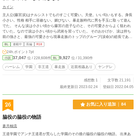
カイン
主人公(藤宮涙)はナルシストでものすごく可愛い。天使。いい匂いもする。身長
小さい。性格 相手に容赦ない。媚びない。暴走族時代に男を手玉に取って遊ん
でた。 そんな涙は小さい頃から藤宮の息子なのと、その可愛さからよく狙われ
ていた。なので涙は小さい頃から武術を習っていた。 そのおかげか、涙は持ち
前の強さと、最強の可愛さから現暴走族のトップのグループ(涙命)の総長であ
る。しかし、そんな話を聞いた親バカな父親とブラコンの兄が許すはずもなく、
BL
連載中
長編
R18
涙はあろう事か全寮制の男子校に入れられてしまう。 そこでも、涙は迫られる
24h.ポイント
7pt
のだが、全部足蹴りにする。そんな涙にハマっていく学生や教師達。涙は無事卒
37,047
9,927
位 / 228,608件
位 / 31,390件
小説
BL
業することが出来るのだろうか… 涙「僕に触れたいなら跪いてからだろ？」 僕
に触れたいなら跪きなさいスタートです！
ハーレム
学園
非王道
暴走族
近親相姦あり
ヤンデレ
感想数 1
文字数 21,191
最終更新日 2023.02.24
登録日 2022.04.05
26
お気に入り追加
84
脇役の脇役の物語
蒼月柚流
王道学園でアンチ王道君が荒らした学園のその後の脇役の脇役の物語。 出来あ