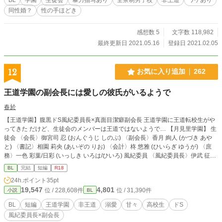
同性婚？
性の手ほどき
感想数 5
文字数 118,982
最終更新日 2021.05.16
登録日 2021.02.05
12
お気に入り追加
262
王道学園の副会長には愛しの彼氏がいるようで
春於
【王道学園】腹黒ドS風紀委員長×真面目潔癖副会長 王道学園に王道転校生がや
ってきた だけど、生徒会のメンバーは王道ではないようで… 【月見里学園】 生
徒会 〈会長〉御宮司 忍 (おんぐうじ しのぶ) 〈副会長〉香月 絢人 (かづき あや
と) 〈書記〉相園 莉央 (あいぞの りお) 〈会計〉柊 悠雅 (ひいらぎ ゆうが) 〈庶
務〉一色 彩葉/日彩 (いっしき いろは/ひいろ) 風紀委員 〈風紀委員長〉伊武 征太
郎 (いぶ せいたろう) 王道転校生 浅見翔大 (あさみ しょうた) ※他サイトにも掲
BL
完結
短編
R18
載しています
24h.ポイント
35pt
19,547
4,801
位 / 228,608件
位 / 31,390件
小説
BL
BL
短編
王道学園
非王道
溺愛
甘々
高校生
ドS
風紀委員長×副会長