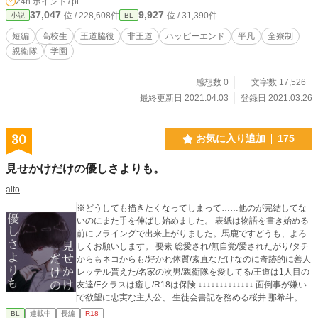
24h.ポイント
7pt
37,047
9,927
位 / 228,608件
位 / 31,390件
小説
BL
短編
高校生
王道脇役
非王道
ハッピーエンド
平凡
全寮制
親衛隊
学園
感想数 0
文字数 17,526
最終更新日 2021.04.03
登録日 2021.03.26
30
お気に入り追加
175
見せかけだけの優しさよりも。
aito
※どうしても描きたくなってしまって……他のが完結してな
いのにまた手を伸ばし始めました。 表紙は物語を書き始める
前にフライングで出来上がりました。馬鹿ですどうも、よろ
しくお願いします。 要素 総愛され/無自覚/愛されたがり/タチ
からもネコからも/好かれ体質/素直なだけなのに奇跡的に善人
レッテル貰えた/名家の次男/親衛隊を愛してる/王道は1人目の
友達/Fクラスは癒し/R18は保険 ↓↓↓↓↓↓↓↓↓↓↓↓↓ 面倒事が嫌い
で欲望に忠実な主人公、 生徒会書記を務める桜井 那希斗。
彼は名家、桜井の次男。 物心着いた頃には政略結婚だった両
BL
連載中
長編
R18