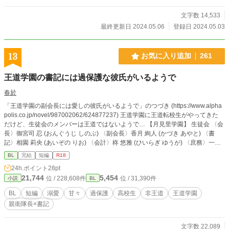
文字数 14,533
最終更新日 2024.05.06
登録日 2024.05.03
13
お気に入り追加
261
王道学園の書記には過保護な彼氏がいるようで
春於
「王道学園の副会長には愛しの彼氏がいるようで」のつづき (https://www.alpha
polis.co.jp/novel/987002062/624877237) 王道学園に王道転校生がやってきた
だけど、生徒会のメンバーは王道ではないようで… 【月見里学園】 生徒会 〈会
長〉御宮司 忍 (おんぐうじ しのぶ) 〈副会長〉香月 絢人 (かづき あやと) 〈書
記〉相園 莉央 (あいぞの りお) 〈会計〉柊 悠雅 (ひいらぎ ゆうが) 〈庶務〉一色
彩葉/日彩 (いっしき いろは/ひいろ) 風紀委員 〈風紀委員長〉伊武 征太郎 (いぶ
BL
完結
短編
R18
せいたろう) 相園莉央親衛隊 〈親衛隊長〉早乙女 楓真 (さおとめ ふうま) 王道転
24h.ポイント
28pt
校生 浅見翔大 (あさみ しょうた) ※他サイトにも掲載しています
21,744
5,454
位 / 228,608件
位 / 31,390件
小説
BL
BL
短編
溺愛
甘々
過保護
高校生
非王道
王道学園
親衛隊長×書記
文字数 22,089