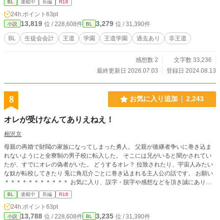
BL
連載中
長編
R18
上った俺の話。 ーーーーーーーーーーーーーーーーーーーーーーーーーーーー
24h.ポイント
63pt
ーーーーーーーーーーーーーーーーーー R18は保険です。 内容紹介は０話にあ
13,819
3,279
位 / 228,608件
位 / 31,390件
小説
BL
ります。 作者は暇潰しで書いています、なので投稿は不定期です。 誤字脱字あ
りましたら感想のところまでお知らせください。 しおりをはさんだりお気に入
BL
生徒会会計
王道
学園
王道学園
過去あり
非王道
り登録、いいねなどよろしくお願いします。
感想数 2
文字数 33,236
最終更新日 2026.07.03
登録日 2024.08.13
8
お気に入り追加
2,243
オレが受けなんてありえねえ！
相沢京
母親の再婚で財閥の家族になってしまった勇人。 父親が後継者争いに巻き込ま
れないようにと全寮制の男子校に転入した。 そこには兄がいると聞かされてい
たが、すでにオレの偽者がいた。 どうするオレ？ 拉致されたり、宇宙人みたい
な奴が転校してきたり 兎に角厄介ごとに巻き込まれる主人公の話です。 お願い
＊＊＊＊＊＊＊＊＊＊＊ お気に入り、誤字・脱字や感想などを頂き誠にありが
とうございます。 未熟な私ですが、それを励みに更新を続けていきたいと思い
BL
連載中
長編
R18
ますので よろしくお願いいたします。
24h.ポイント
63pt
13,788
3,235
位 / 228,608件
位 / 31,390件
小説
BL