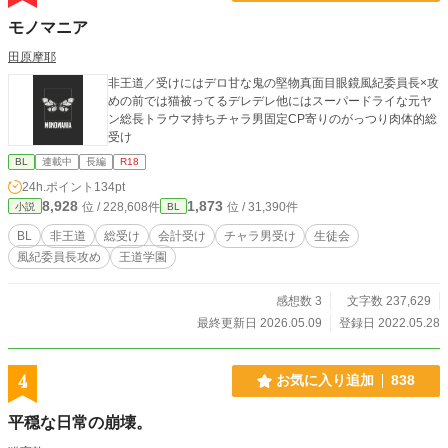
モノマニア
田原摩耶
非王道／受けにはデロ甘な鬼の堅物真面目眼鏡風紀委員長×攻
めの前では猫被ってるデレデレ他にはスーパードライな元ヤ
ン総長トラウマ持ちチャラ男固定CP寄りのがっつり肉体的総
受け
BL
連載中
長編
R18
24h.ポイント
134pt
8,928
1,873
位 / 228,608件
位 / 31,390件
小説
BL
BL
非王道
総受け
会計受け
チャラ男受け
生徒会
風紀委員長攻め
王道学園
感想数 3
文字数 237,629
最終更新日 2026.05.09
登録日 2022.05.28
4
お気に入り追加
838
平穏な日常の崩壊。