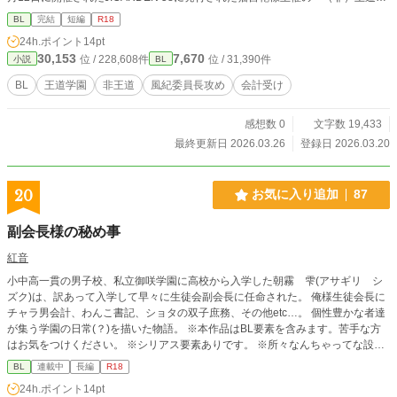
園ですが、何か？」に参加させていただいたものです。 他サイトにも掲載し
BL
完結
短編
R18
ています。
24h.ポイント
14pt
30,153
7,670
位 / 228,608件
位 / 31,390件
小説
BL
BL
王道学園
非王道
風紀委員長攻め
会計受け
感想数 0
文字数 19,433
最終更新日 2026.03.26
登録日 2026.03.20
20
お気に入り追加
87
副会長様の秘め事
紅音
小中高一貫の男子校、私立御咲学園に高校から入学した朝霧 雫(アサギリ シ
ズク)は、訳あって入学して早々に生徒会副会長に任命された。 俺様生徒会長に
チャラ男会計、わんこ書記、ショタの双子庶務、その他etc…。 個性豊かな者達
が集う学園の日常(？)を描いた物語。 ※本作品はBL要素を含みます。苦手な方
はお気をつけください。 ※シリアス要素ありです。 ※所々なんちゃってな設定
が出るかもしれませんが、どうかご容赦ください。 ※非王道です。
BL
連載中
長編
R18
24h.ポイント
14pt