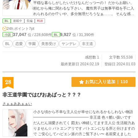
平穏な暮らしがしたいだけなんだっつーの！ だからお願い、
頼むから俺に関わるな下さい。 魔性男子は無事平穏を手に入
れられるのか!? いや、多分無理だろうなぁ……。 そんな感じ
の非王道BLです。 ※エブリスタで先行公開してます ※感想
BL
連載中
長編
R18
いただけると嬉しいです！ ※BLが苦手な人はブラウザバック
24h.ポイント
7pt
推奨！ ※R18は予定 ※表紙はおこめめ子様の「いつも月夜に
37,047
9,927
位 / 228,608件
位 / 31,390件
小説
BL
米の飯」メーカーにて作成したものです。 （主人公イメージ
した表紙ですが、主人公はもう少し髪短めかも！）
BL
恋愛
学園
美形受け
ヤンデレ
非王道
感想数 1
文字数 55,538
最終更新日 2024.02.19
登録日 2024.01.03
28
お気に入り追加
110
非王道学園ではぴおあばっと？？？
さぁぁああぁぁい
小さな頃から不幸な主人公が幸せになれるかもしれない物語
━━━━━━━━━━━━━━━ 非王道 色々酷い扱いです
だんだん溺愛されてく 図太い神経してます主人公 生活能力あ
りません☆ バトエンアリです バトエンになる所と分けますの
で ご安心してハピエン派の方ご覧下さい〜 名前変えました