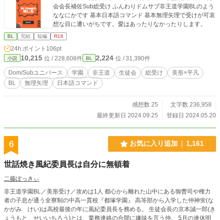
会会長補佐Sub総受け ふんわりドムサブ非王道学園BLのよう
ななにかです 基本日本語コマンド 基本無理矢理で受けが可哀
想な目に遭いがちです。愛はあったりなかったりします。
BL
完結
短編
R18
24h.ポイント
106pt
10,215
2,224
位 / 228,608件
位 / 31,390件
小説
BL
Dom/Subユニバース
学園
非王道
生徒会
総受け
美形×平凡
BL
無理矢理
日本語コマンド
感想数 25
文字数 236,958
最終更新日 2024.09.25
登録日 2024.05.20
6
お気に入り追加
1,161
世話焼き風紀委員長は自分に無頓着
二藤ぽっきぃ
非王道学園BL／美形受け／攻めは1人 都心から離れた山中にある御曹司や権力
者の子息が通う全寮制の中高一貫校『都塚学園』 高等部から入学した仲神蛍(な
かがみ けい)は高校最後の年に風紀委員長を務める。 生徒会長の京本誠一郎(き
ょうもと せいいちろう)とは、業務連絡の合間に嫌味を言う仲。 5月の連休明