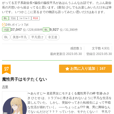
がってる王子系副会長×脇役の脇役平凡があはんうふんなお話です。 たぶん副会
長の片想いから始まってると思います。(適当) 少しでもお楽しみいただければ幸
いです。 いつかここに至るまでの物語も語ってみたい思いだけはあります。
BL
完結
ｼｮｰﾄｼｮｰﾄ
R18
24h.ポイント
7pt
37,047
9,927
位 / 228,608件
位 / 31,390件
小説
BL
BL
美形×平凡
平凡受け
非王道
感想数 1
文字数 4,931
最終更新日 2023.05.30
登録日 2023.05.30
27
お気に入り追加
167
魔性男子はモテたくない
月華
〜あらすじ〜 老若男女にモテまくる魔性男子の岬 壱瀬-みさ
き ひとせ-は、トラブルに巻き込まれないように平凡な生活を
楽しんでいた。 しかし、突如やってきた転校生によって平穏
な生活が崩れていく。 ――ちょっとぉ!?!? 俺、男に興味なん
てないんだけど？？？ っていうか、モテたくない！ 平凡で