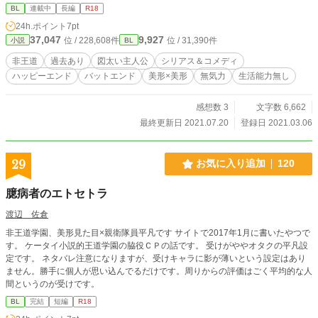
BL
連載中
長編
R18
24h.ポイント
7pt
37,047
9,927
位 / 228,608件
位 / 31,390件
小説
BL
非王道
過去あり
図太い主人公
シリアス＆コメディ
ハッピーエンド
バットエンド
美形×美形
無気力
生活能力無し
感想数 3
文字数 6,662
最終更新日 2021.07.20
登録日 2021.03.06
29
お気に入り追加
120
臆病者のエトセトラ
渡辺 佐倉
非王道学園、美形見た目×親衛隊員平凡です サイトで2017年1月に書いたやつで
す。 ケータイ小説的王道学園の脇役ＣＰの話です。 受けがややオタクの平凡設
定です。 ネタバレ注意になりますが、受けキャラに影が薄いという設定はあり
ません。勝手に個人が思い込んでるだけです。周りからの評価はごく平均的な人
間というのが受けです。
BL
完結
短編
R18