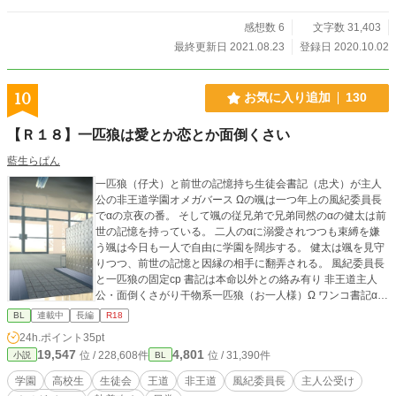
感想数 6
文字数 31,403
最終更新日 2021.08.23
登録日 2020.10.02
10
お気に入り追加
130
【Ｒ１８】一匹狼は愛とか恋とか面倒くさい
藍生らぱん
一匹狼（仔犬）と前世の記憶持ち生徒会書記（忠犬）が主人
公の非王道学園オメガバース Ωの颯は一つ年上の風紀委員長
でαの京夜の番。 そして颯の従兄弟で兄弟同然のαの健太は前
世の記憶を持っている。 二人のαに溺愛されつつも束縛を嫌
う颯は今日も一人で自由に学園を闊歩する。 健太は颯を見守
りつつ、前世の記憶と因縁の相手に翻弄される。 風紀委員長
と一匹狼の固定cp 書記は本命以外との絡み有り 非王道主人
公・面倒くさがり干物系一匹狼（お一人様）Ω ワンコ書記α？
忠犬（番犬・猛犬注意 非王道主人公その２） 俺様生徒会
BL
連載中
長編
R18
長α 腹黒副会長Ω チャラ男会計α 双子庶務β ホスト系教師α
24h.ポイント
35pt
生徒会ＯＢ 王道主人公系転校生α 駄犬 爽やかスポ根同級生α
19,547
4,801
位 / 228,608件
位 / 31,390件
小説
BL
巻き込まれクラス委員長β 魔王系風紀委員長α 狂犬 ポメ・チ
ワワ系親衛隊 βとΩの群れ アンチ王道主人公？ 駄犬 学園
学園
高校生
生徒会
王道
非王道
風紀委員長
主人公受け
理事長α 駄犬 ムーンライトさんと同時連載