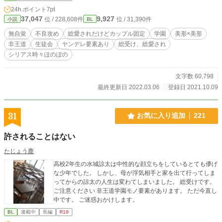
親は別居状態で、多忙でなかなか帰ってこない母親と数人の
24h.ポイント
7pt
使用人達とで広い家で暮らしていた。 寮入りする中等部まで
37,047
9,927
位 / 228,608件
位 / 31,390件
小説
BL
をそんな家で暮らした那希斗は…… ──至って普通に愛され
ていた。 なかなか顔を合わせられず冷たい顔立ちの無表情な
無自覚
不良攻め
総愛されだけどカップル固定
学園
美形×美形
母親は、淡白だが那希斗を人並みに愛しており那希斗もそれ
非王道
生徒会
ヤンデレ要素あり
総受け、総愛され
を理解していた。 那希斗は愛想のいい使用人に育てられたか
シリアス時々ほのぼの
らか、母親と違い穏やかな雰囲気の子供に育った。使用人と
仲が良く、名家の為お金にも困らず、欲しいものはすぐに手
に入る。 何不自由ない生活。 しかし寂しがりの節があった那
文字数 60,798
希斗はどこか満たされない気持ちで、心の渇きを感じてい
最終更新日 2022.03.06
登録日 2021.10.09
た。 そんな時、中等部に入った那希斗は街で不思議な人に出
会った。しかし、彼の名前も顔もほとんど分からない。ただ
澄んだ真っ直ぐな黒い瞳だけが記憶に残っていた。 次第に再
31
お気に入り追加
221
会など叶うはずのない彼のことも忘れていき、時折ふとした
瞬間に思い出す程度になっていた。 しかし…何かが足りな
許されることはない
い、あと何かがあれば全部揃うのに。那希斗は彼と出会って
以来、心の渇きが増していた。 それが明確に“何”なのかは分
たじょう鹿
からなかったが人から向けられる愛でその渇きが少しだけ潤
った気がしたのをきっかけに周囲から愛を受け取り愛を渡す
高校2年生の水城諒太は中性的な顔立ちをしているとても儚げ
ようになった。 そして、那希斗は徐々に愛される事に依存し
な少年でした。 しかし、母が浮気相手と家を出て行ってしま
た。 高等部、思わぬ再会をきっかけに動き出す物語。 彼を満
ってからの諒太の人生は変わてしまいました。 総受けです。
たすことの出来る愛を手に入れる為の、 那希斗の心の乾きを
ご注意ください 非王道学園モノ要素があります。 ただ今直し
潤すための物語。
中です。 ご迷惑おかけします。
BL
連載中
長編
R18