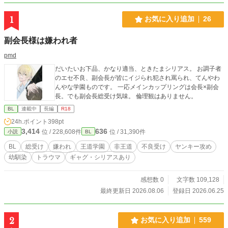
1
お気に入り追加
26
副会長様は嫌われ者
pmd
だいたいお下品、かなり適当、ときたまシリアス。 お調子者
のエセ不良、副会長が皆にイジられ犯され罵られ、てんやわ
んやな学園ものです。 一応メインカップリングは会長×副会
長。でも副会長総受け気味。 倫理観はありません。
BL
連載中
長編
R18
24h.ポイント
398pt
3,414
636
位 / 228,608件
位 / 31,390件
小説
BL
BL
総受け
嫌われ
王道学園
非王道
不良受け
ヤンキー攻め
幼馴染
トラウマ
ギャグ・シリアスあり
感想数 0
文字数 109,128
最終更新日 2026.08.06
登録日 2026.06.25
2
お気に入り追加
559