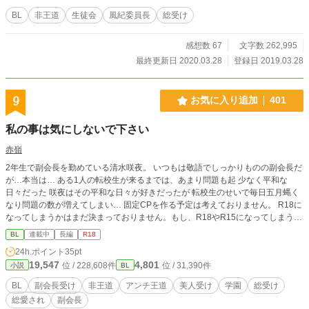
BL
非王道
生徒会
風紀委員長
総受け
感想数 67
文字数 262,995
最終更新日 2020.03.28
登録日 2019.03.28
9
お気に入り追加
401
私の事は気にしないで下さい
赤嶺
2年生で副会長を勤めている清水咲夜。 いつもは敬語でしっかりものの副会長だ
が…本当は… ある1人の転校生が来るまでは、あまり問題も起 少なく平和な
日々だった 咲夜はその平和な日々が好きだったが 転校生のせいで毎日五月蝿く
なり問題の数が増えてしまい… 固定CPを作る予定は考えておりません。 R18に
なってしまうかはまだ決まっておりません。もし、R18やR15になってしまう場
合は※を付けますのでご注意ください。 過激表現はまだありませんが、もしか
BL
連載中
長編
R18
したら今後入るかもしれません。 初投稿作品になります。誤字脱字の報告、感
24h.ポイント
35pt
想やアドバイスお待ちしております。毎日投稿は難しいかもしれませんがもし良
19,547
4,801
位 / 228,608件
位 / 31,390件
小説
BL
ければ気長にお待ちくださったら幸いです。
BL
副会長受け
非王道
アンチ王道
美人受け
学園
総受け
総愛され
副会長