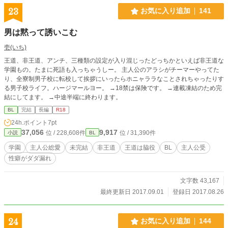
23
お気に入り追加
141
男は黙って誘いこむ
壱(いち)
王道、非王道、アンチ、三種類の設定が入り混じったどっちかといえば非王道な
学園もの。たまに死語も入っちゃうしー。 主人公のアラシがチーマーやってた
り、全寮制男子校に転校して挨拶にいったらホニャララなことされちゃったりす
る男子校ライフ。ハージマールヨー。 →18禁は保険です。 →連載凍結のため完
結にしてます。 →中途半端に終わります。
BL
完結
長編
R18
24h.ポイント
7pt
37,056
9,917
位 / 228,608件
位 / 31,390件
小説
BL
学園
主人公総愛
未完結
非王道
王道は脇役
BL
主人公受
性癖がダダ漏れ
文字数 43,167
最終更新日 2017.09.01
登録日 2017.08.26
24
お気に入り追加
144