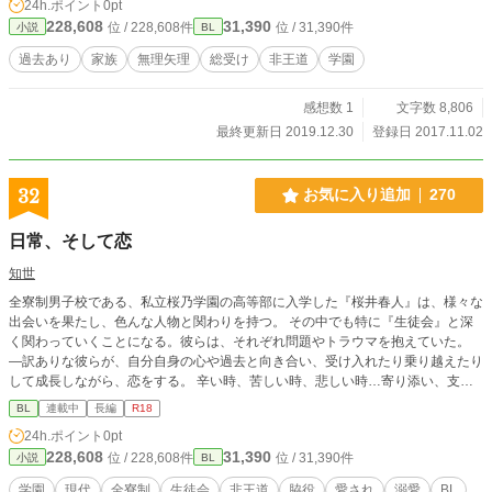
24h.ポイント
0pt
228,608
31,390
位 / 228,608件
位 / 31,390件
小説
BL
過去あり
家族
無理矢理
総受け
非王道
学園
感想数 1
文字数 8,806
最終更新日 2019.12.30
登録日 2017.11.02
32
お気に入り追加
270
日常、そして恋
知世
全寮制男子校である、私立桜乃学園の高等部に入学した『桜井春人』は、様々な
出会いを果たし、色んな人物と関わりを持つ。 その中でも特に『生徒会』と深
く関わっていくことになる。彼らは、それぞれ問題やトラウマを抱えていた。
―訳ありな彼らが、自分自身の心や過去と向き合い、受け入れたり乗り越えたり
して成長しながら、恋をする。 辛い時、苦しい時、悲しい時…寄り添い、支え
てくれた、心優しく穏やかな春人に。 『王道展開のもしも。脇役主人公。訳あ
BL
連載中
長編
R18
り生徒会。多種多様な攻め。総愛され。総受け？』 攻めのタイプは、一番下に
24h.ポイント
0pt
書きます。 ※Ｒ１８は保険です（直接的な描写はありませんが、性行為を匂わ
228,608
31,390
位 / 228,608件
位 / 31,390件
小説
BL
す表現・設定はあります） ストーリー重視（のつもり）です。 ド素人の処女作
です。 拙い文章ですが、少しでも楽しんで頂けたら幸いです。 宜しくお願い致
学園
現代
全寮制
生徒会
非王道
脇役
愛され
溺愛
BL