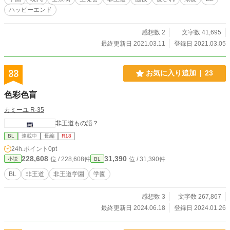
します。 順番に他意はありません。 『スパダリ／王子様／わんこ（ワンコ）／
ハッピーエンド
チャラ男／強気？元気？王道主人公／クーデレ／無邪気』
感想数 2
文字数 41,695
最終更新日 2021.03.11
登録日 2021.03.05
33
お気に入り追加
23
色彩色盲
カミーユ R-35
非王道もの語？
BL
連載中
長編
R18
24h.ポイント
0pt
228,608
31,390
位 / 228,608件
位 / 31,390件
小説
BL
BL
非王道
非王道学園
学園
感想数 3
文字数 267,867
最終更新日 2024.06.18
登録日 2024.01.26