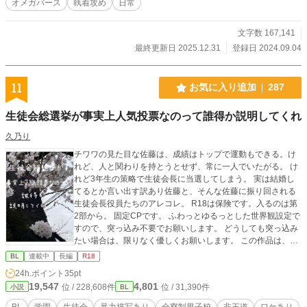
オメガバース
執着攻め
日常
文字数 167,141
最終更新日 2025.12.31
登録日 2024.09.04
11
お気に入り追加
287
生徒会総選挙が事実上人気投票なのって誰得か説明してくれ
久乃り
チワワの見た目な佐藤は、成績はトップで運動もできる。け
れど、人と関わりを持とうとせず、常に一人でいたがる。 け
れど3年生の策略で生徒会長に当選してしまう。 実は結婚し
てるとか言い出す訳あり佐藤と、そんな佐藤に振り回される
生徒会長役員たちのアレコレ。 R18は保険です。入るのは第
2部から。 固定CPです。 ふわっとゆるっとした世界観設定で
すので、突っ込み不要でお願いします。 どうしても突っ込み
たい場合は、限りなく優しくお願いします。 この作品は、ム
ーンライトノベルズ 様にも掲載しております。
BL
連載中
長編
R18
24h.ポイント
35pt
19,547
4,801
位 / 228,608件
位 / 31,390件
小説
BL
BL
学園
生徒会
暴力描写あり
全寮制男子校
非王道
ワケあり