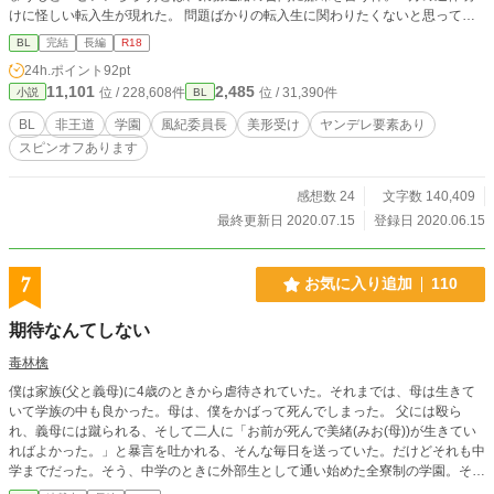
けに怪しい転入生が現れた。 問題ばかりの転入生に関わりたくないと思ってい
たが、慕ってくれる後輩、風紀書記の蜂須賀流星(はちすか りゅうせい)が巻き
BL
完結
長編
R18
込まれる______ 「学園で終わる恋愛なんて、してたまるか。どうせ政略結婚が
24h.ポイント
92pt
待っているのに……」 ______________ 「俺は1年の頃にお前に一目惚れし
11,101
2,485
位 / 228,608件
位 / 31,390件
小説
BL
た、長期戦のつもりが邪魔が入ったからな。結婚を前提に恋人になれ。」 「俺
がするんで、蛍様は身を任せてくれたらいいんすよ。これからもずっと一緒っす
BL
非王道
学園
風紀委員長
美形受け
ヤンデレ要素あり
よ♡」 ♢♦︎ ♢♦︎ ♢♦︎ ♢♦︎ ♢♦︎ ♢♦︎ ♢ 初投稿作品です。 誤字脱字の報告や、アドバ
スピンオフあります
イス、感想などお待ちしております。 毎日20時と23時に投稿予定です。
感想数 24
文字数 140,409
最終更新日 2020.07.15
登録日 2020.06.15
7
お気に入り追加
110
期待なんてしない
毒林檎
僕は家族(父と義母)に4歳のときから虐待されていた。それまでは、母は生きて
いて学族の中も良かった。母は、僕をかばって死んでしまった。 父には殴ら
れ、義母には蹴られる、そして二人に「お前が死んで美緒(みお(母))が生きてい
ればよかった。」と暴言を吐かれる、そんな毎日を送っていた。だけどそれも中
学までだった。そう、中学のときに外部生として通い始めた全寮制の学園。その
学園の名は、『蒼波羅学園(あおはらがくえん)』。それから４年が経って高校に