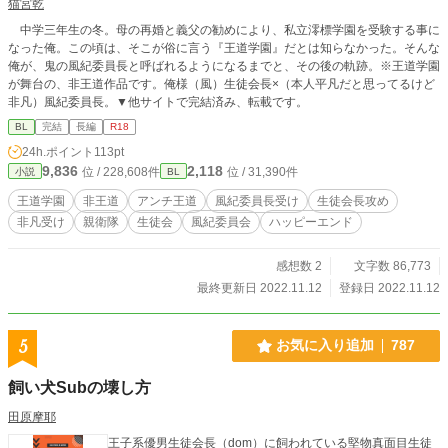
猫宮乾
中学三年生の冬。母の再婚と義父の勧めにより、私立澪標学園を受験する事に
なった俺。この頃は、そこが俗に言う『王道学園』だとは知らなかった。そんな
俺が、鬼の風紀委員長と呼ばれるようになるまでと、その後の軌跡。※王道学園
が舞台の、非王道作品です。俺様（風）生徒会長×（本人平凡だと思ってるけど
非凡）風紀委員長。▼他サイトで完結済み、転載です。
BL
完結
長編
R18
24h.ポイント
113pt
9,836
2,118
位 / 228,608件
位 / 31,390件
小説
BL
王道学園
非王道
アンチ王道
風紀委員長受け
生徒会長攻め
非凡受け
親衛隊
生徒会
風紀委員会
ハッピーエンド
感想数 2
文字数 86,773
最終更新日 2022.11.12
登録日 2022.11.12
5
お気に入り追加
787
飼い犬Subの壊し方
田原摩耶
王子系優男生徒会長（dom）に飼われている堅物真面目生徒