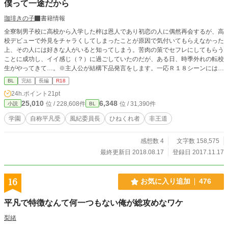
僕って一途だから
珈琲きの子
書籍情報
全寮制男子校に高校から入学した梓は恩人であり初恋の人に偶然再会するが、高
校デビューで外見をチャラくしてしまったことが原因で気付いてもらえなかった
上、その人には好きな人がいると知ってしまう。苦肉の策でセフレにしてもらう
ことに成功し、イイ感じ（？）に過ごしていたのだが、ある日、時季外れの転校
生がやってきて…。※主人公が結構下品発言をします。一応Ｒ１８シーンには*
を入れるようにします。全体的にかるーい仕上がりになると思います。←軽くな
BL
完結
長編
R18
らない感じになってきました。スミマセン汗
24h.ポイント
21pt
25,010
6,348
位 / 228,608件
位 / 31,390件
小説
BL
学園
自称平凡受
風紀委員長
ひねくれ者
非王道
感想数 4
文字数 158,575
最終更新日 2018.08.17
登録日 2017.11.17
16
お気に入り追加
476
平凡で特徴なんて何一つもない俺が総攻めなワケ
梨緒