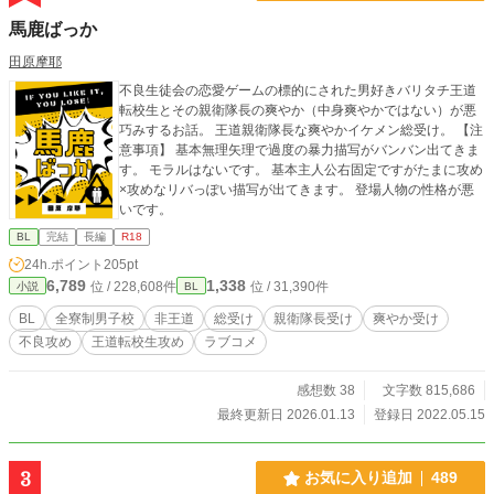
馬鹿ばっか
田原摩耶
不良生徒会の恋愛ゲームの標的にされた男好きバリタチ王道
転校生とその親衛隊長の爽やか（中身爽やかではない）が悪
巧みするお話。 王道親衛隊長な爽やかイケメン総受け。 【注
意事項】 基本無理矢理で過度の暴力描写がバンバン出てきま
す。 モラルはないです。 基本主人公右固定ですがたまに攻め
×攻めなリバっぽい描写が出てきます。 登場人物の性格が悪
いです。
BL
完結
長編
R18
24h.ポイント
205pt
6,789
1,338
位 / 228,608件
位 / 31,390件
小説
BL
BL
全寮制男子校
非王道
総受け
親衛隊長受け
爽やか受け
不良攻め
王道転校生攻め
ラブコメ
感想数 38
文字数 815,686
最終更新日 2026.01.13
登録日 2022.05.15
3
お気に入り追加
489