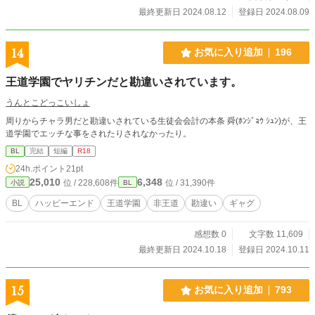
最終更新日 2024.08.12
登録日 2024.08.09
14
お気に入り追加
196
王道学園でヤリチンだと勘違いされています。
うんとこどっこいしょ
周りからチャラ男だと勘違いされている生徒会会計の本条 舜(ﾎﾝｼﾞｮｳ ｼｭﾝ)が、王
道学園でエッチな事をされたりされなかったり。
BL
完結
短編
R18
24h.ポイント
21pt
25,010
6,348
位 / 228,608件
位 / 31,390件
小説
BL
BL
ハッピーエンド
王道学園
非王道
勘違い
ギャグ
感想数 0
文字数 11,609
最終更新日 2024.10.18
登録日 2024.10.11
15
お気に入り追加
793