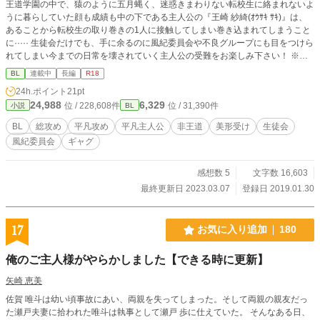
王道学園の中で、猿のように五月蝿く、迷惑きまわりない転校生に絡まれないよ
うに暮らしていた顔も成績も中の下である主人公の『王崎 紗綺(ｵｳｻｷ ｻｷ)』は、
あることから転校生の取り巻きの1人に接触してしまい巻き込まれてしまうこと
に····· 生徒会だけでも、手に余るのに風紀委員会や不良グループにも目をつけら
れてしまい今までの日常を壊されていく主人公の受難をお楽しみ下さい！ ※最
初の方には余りないと思いますが、R18要素も入れていきます。主人公は絶対に
BL
連載中
長編
R18
左です。2人以上もあります。 (文才が無いので、会話文ばかりになってしまい
24h.ポイント
21pt
ますがご了承くださいませ。出来れば、感想などくださったら力になります。R
24,988
6,329
位 / 228,608件
位 / 31,390件
小説
BL
18作品を書いたのは初めてなので、、（笑）結構恥ずかしいものですね…)
BL
総攻め
平凡攻め
平凡主人公
非王道
美形受け
生徒会
風紀委員会
ギャグ
感想数 5
文字数 16,603
最終更新日 2023.03.07
登録日 2019.01.30
17
お気に入り追加
180
俺のご主人様がやらかしました【できる時に更新】
矢崎 恵美
佐賀 唯斗は幼い頃事故にあい、両親を失ってしまった。そして両親の親友だっ
た瀬戸夫妻に拾われた唯斗は執事として瀬戸 歩に仕えていた。 そんなある日、