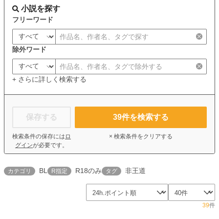
小説を探す
フリーワード
除外ワード
+ さらに詳しく検索する
保存する
39
件を検索する
検索条件の保存には
ロ
× 検索条件をクリアする
グイン
が必要です。
BL
R18のみ
非王道
カテゴリ
R指定
タグ
39
件