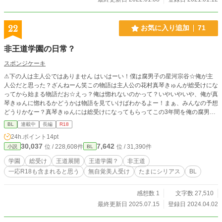
22
お気に入り追加
71
非王道学園の日常？
スポンジケーキ
⚠下の人は主人公ではありません はいはーい！僕は腐男子の星河宗谷☆俺が主
人公だと思った？ざんねーん笑この物語は主人公の花村真琴きゅんが総受けにな
ってから始まる物語だお☆えっ？俺は惚れないのかって？いやいやいや、俺が真
琴きゅんに惚れるかどうかは物語を見ていけばわかるよー！まぁ、みんなの予想
どうりかなー？真琴きゅんには総受けになってもらってこの3年間を俺の腐男子
ウハウハ生活にさせてもらいます！ 「こんな平凡に惚れるわけないだろww」系
BL
連載中
長編
R18
の無自覚美形男子を総受けにしたいという思いから作りました。 ※たまに主人
24h.ポイント
14pt
公病んでます、他のキャラも病みます、基本ギャグです、他の人の固定カプがあ
30,037
7,642
位 / 228,608件
位 / 31,390件
小説
BL
ります、苦手な人は回れ右してください、一応のR指定だからない可能性もあり
ます、スマホで書いてます、処女作です
学園
総受け
王道展開
王道学園？
非王道
一応R18も含まれると思う
無自覚美人受け
たまにシリアス
BL
感想数 1
文字数 27,510
最終更新日 2025.07.15
登録日 2024.04.02