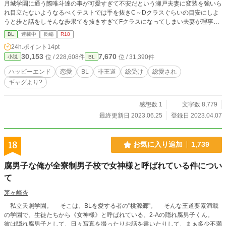
月城学園に通う際唯斗達の事が可愛すぎて不安だという瀬戸夫妻に変装を強いら
れ目立たないようなるべくテストでは手を抜きC～Dクラスぐらいの目安にしよ
うと歩と話をしそんな歩果てを抜きすぎてFクラスになってしまい夫妻が理事長
に頼み唯斗も歩むと同じになり、何故かそんな変装した唯斗にイケメンたちが付
BL
連載中
長編
R18
きまとう話 （あらすじ書くの下手すぎて小説内容少し違ってしまったらごめん
24h.ポイント
14pt
なさい。もしかしたらR18を保険としてタグをつけときます） スランプ中
30,153
7,670
位 / 228,608件
位 / 31,390件
小説
BL
ハッピーエンド
恋愛
BL
非王道
総受け
総愛され
ギャグより?
感想数 1
文字数 8,779
最終更新日 2023.06.25
登録日 2023.04.07
18
お気に入り追加
1,739
腐男子な俺が全寮制男子校で女神様と呼ばれている件につい
て
茅ヶ崎杏
私立天照学園。 そこは、BLを愛する者の"桃源郷"。 そんな王道要素満載
の学園で、生徒たちから《女神様》と呼ばれている、2-Aの隠れ腐男子くん。
彼は隠れ腐男子として、日々写真を撮ったりお話を書いたりして、まぁ多少不満