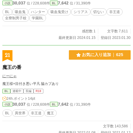
30,037
7,642
位 / 228,608件
位 / 31,390件
小説
BL
BL
吸血鬼
ハンター
吸血鬼受け
シリアス
切ない
非王道
全寮制男子校
学園BL
感想数 1
文字数 7,611
最終更新日 2024.01.15
登録日 2023.01.30
21
お気に入り追加
625
魔王の番
にーにゃ
魔王様×目付き悪い平凡 脇カプあり
BL
連載中
長編
R18
24h.ポイント
14pt
30,037
7,642
位 / 228,608件
位 / 31,390件
小説
BL
BL
異世界
非王道
魔王
文字数 143,586
最終更新日 2022.01.08
登録日 2021.01.12