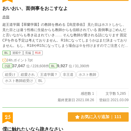
おいおい、面倒事をおこすなよ
赤嶺
超王道学園【翠蘭学園】の教師を務める【烏堂恭佑】 見た目はホストしかし、
見た目とは違う性格に生徒からも教師からも信頼されている 面倒事はごめんだ
と言いながらも巻き込まれていき…… そんな教師が愛される話になります 固定
CPを作る予定は考えておりません。 R18になってしまうかはまだ決まっており
ません。もし、R18やR15になってしまう場合は※を付けますのでご注意くださ
い。 過激表現はまだありませんが、もしかしたら今後入るかもしれません。 誤
BL
連載中
長編
R18
字脱字の報告、感想やアドバイスお待ちしております。2作品を同時進行してい
24h.ポイント
7pt
るため毎日投稿は難しいかもしれませんがもし良ければ投稿を気長にお待ちくだ
37,047
9,927
位 / 228,608件
位 / 31,390件
小説
BL
さったら幸いです。
総受け
総愛され
王道学園？
非王道
ホスト教師
ホスト教師総受け
BL
感想数 1
文字数 5,285
最終更新日 2021.08.26
登録日 2021.03.09
25
お気に入り追加
111
僕に触れたいなら跪きなさい