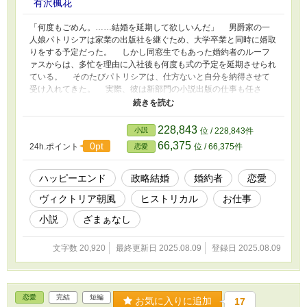
有沢楓花
「何度もごめん。……結婚を延期して欲しいんだ」 男爵家の一
人娘パトリシアは家業の出版社を継ぐため、大学卒業と同時に婿取
りをする予定だった。 しかし同窓生でもあった婚約者のルーフ
ァスからは、多忙を理由に入社後も何度も式の予定を延期させられ
ている。 そのたびパトリシアは、仕方ないと自分を納得させて
受け入れてきた。 実際、彼は新部門の小説出版の仕事も任さ
れ、特に彼が担当する作家アンジェリカの、激甘なロマンス小説は
大ヒット。パトリシアもすぐファンになったからだ。 けれども
パトリシアはある日、「アンジェリカを殺すしかない」というルー
228,843
小説
位 / 228,843件
ファスの走り書きを見付けてしまう。 人畜無害そうな婚約者
66,375
0pt
24h.ポイント
位 / 66,375件
恋愛
が、何故か殺人を企てている！ このまま結婚か、はたまた婚約
破棄か、それとも殺人が先なのか。 調査を決意したパトリシア
の前に、ルーファスがアンジェリカと浮気をしている疑いが現れ
ハッピーエンド
政略結婚
婚約者
恋愛
て……？ この話は他サイトにも掲載しています。
ヴィクトリア朝風
ヒストリカル
お仕事
小説
ざまぁなし
文字数 20,920
最終更新日 2025.08.09
登録日 2025.08.09
恋愛
完結
短編
お気に入りに追加
17