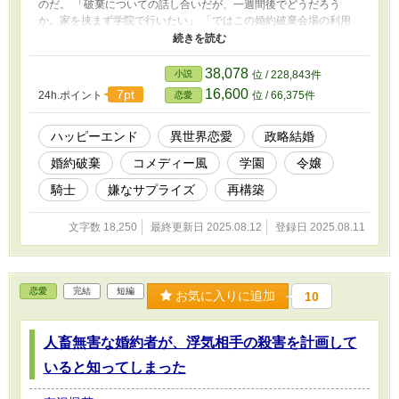
のだ。 「破棄についての話し合いだが、一週間後でどうだろう
か。家を挟まず学院で行いたい」 「ではこの婚約破棄会場の利用
申請書に、希望の日時を記入してください。会場の予約開始はひと
月前からですが、その日は丁度、空きがあります」 ――ここ数
年、王都の学院では婚約破棄の嵐が吹き荒れていた。 特に今年
38,078
小説
位 / 228,843件
は名だたる貴族の令息令嬢たちが次々に婚約破棄を叩きつけ、９件
16,600
7pt
24h.ポイント
位 / 66,375件
恋愛
になる。 注目を集めたい生徒も多く、ところかまわず行われる
ことを防ぐため、風紀委員会が婚約破棄場と立会人まで用意したく
らいだ。 ここでの話し合いは、俗に婚約破棄裁判とか婚約破棄
ハッピーエンド
異世界恋愛
政略結婚
決闘などと呼ばれている。 しかしミルドレッドは破棄裁判を受
婚約破棄
コメディー風
学園
令嬢
けて立ったものの、真面目な彼が家を通してではなく、直接学院
で、と伝えてきたことには疑問を抱いていた。 「堅物と有名なテ
騎士
嫌なサプライズ
再構築
レンス様がこんなことをするなんて。まさか流行に影響され
て……？」 風紀委員会の副委員長たるミルドレッドは、正しい
文字数 18,250
最終更新日 2025.08.12
登録日 2025.08.11
学院の治安維持と正しい婚約破棄のため、弁護人を付けずに一人会
場での話し合いに臨むのだが……。
恋愛
完結
短編
お気に入りに追加
10
人畜無害な婚約者が、浮気相手の殺害を計画して
いると知ってしまった