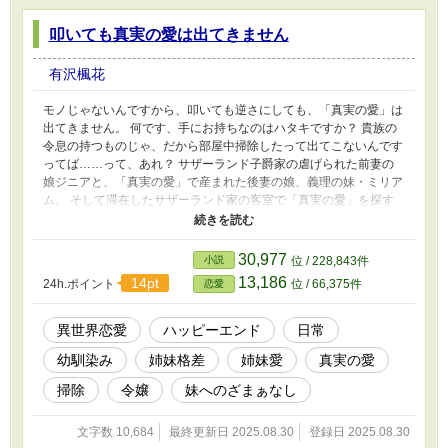
叩いても真実の愛は出てきません
有沢楓花
モノじゃないんですから、叩いても逆さにしても、「真実の愛」は
出てきません。 何です、手にお持ちなのはハタキですか？ 貴族の
令息の持つものじゃ、だから部屋中掃除したって出てこないんです
ってば……って、あれ？ サザーランド子爵家の虐げられた前妻の
娘ジニアと、「真実の愛」で産まれた後妻の娘、義理の妹・ミリア
ム。 そして滞在したサザーランド家の客室で「真実の愛」を探す
幼なじみの伯爵家の次男・ノーマンの短い話。 ――残り物には愛
がある。 ※この話は他サイトにも掲載しています。
30,977
小説
位 / 228,843件
13,186
14pt
24h.ポイント
位 / 66,375件
恋愛
異世界恋愛
ハッピーエンド
日常
幼馴染み
姉妹格差
姉妹愛
真実の愛
掃除
令嬢
妹へのざまぁなし
文字数 10,684
最終更新日 2025.08.30
登録日 2025.08.30