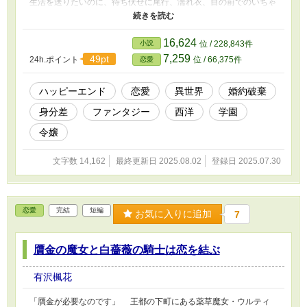
生活を送りたいのに、待ち伏せに尾行、濡れ衣、目の前でのいちゃ
いちゃ。 忍耐の限界を迎えたフランシスは、ついに反撃に出
る。 「本気で婚約解消してくださらないなら、次は法廷でお会い
しましょう！」 そして法学部のモブ系男子・レイモンドに、つ
16,624
小説
位 / 228,843件
きまといの証拠を集めて婚約解消をしたいと相談したのだが。
7,259
49pt
24h.ポイント
位 / 66,375件
恋愛
「高貴な血筋なし、特殊設定なし、成績優秀、理想的ですね。……
ということで、結婚していただけませんか？」 「……ちょっと意
味が分からないんだけど」 しかし、フランシスが医学の道を選
ハッピーエンド
恋愛
異世界
婚約破棄
んだのは濡れ衣を晴らしたり証拠を集めるためでもあったように、
身分差
ファンタジー
西洋
学園
法学部を選び検事を目指していたレイモンドにもまた、特殊設定で
なくとも、人には言えない事情があって……。 ※次作『つかぬこ
令嬢
とを伺いますが ～絵画の乙女は炎上しました～』（８/３公開予
定）はミステリー＋恋愛となっております。
文字数 14,162
最終更新日 2025.08.02
登録日 2025.07.30
恋愛
完結
短編
お気に入りに追加
7
贋金の魔女と白薔薇の騎士は恋を結ぶ
有沢楓花
「贋金が必要なのです」 王都の下町にある薬草魔女・ウルティ