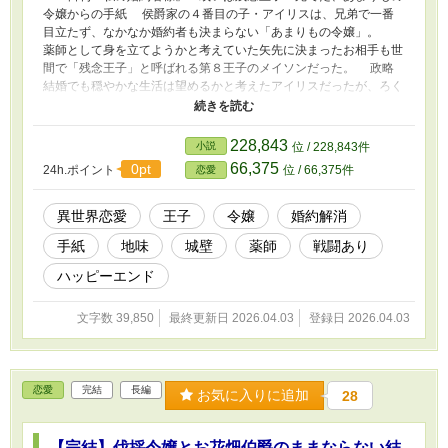
令嬢からの手紙 侯爵家の４番目の子・アイリスは、兄弟で一番
目立たず、なかなか婚約者も決まらない「あまりもの令嬢」。
薬師として身を立てようかと考えていた矢先に決まったお相手も世
間で「残念王子」と呼ばれる第８王子のメイソンだった。 政略
結婚でも穏やかな生活は望めるかと考えたアイリスだったが、ろく
に交流もしないままメイソンは北方の僻地へ「栄転」し、しかも半
年後に届いた手紙には「婚約を解消して欲しい」と書かれていた。
しかしその手紙の丁寧さに心を打たれ（手紙に）一目惚れしてし
228,843
小説
位 / 228,843件
まったアイリスは、思い立って婚約解消の撤回を求めて北方へと向
66,375
0pt
24h.ポイント
位 / 66,375件
恋愛
かう。 果たしてそこで待ち受けていたのは、面倒ごとや雑用を
押し付けられている婚約者の姿だった。 婚約を解消されないよ
うに、今更でも交流から始めたい。 アイリスが毎日したためる
異世界恋愛
王子
令嬢
婚約解消
手紙に王子の態度は変わっていって……？ 恋に盲目で突っ走り
手紙
地味
城壁
薬師
戦闘あり
ぎみな薬師令嬢と、後方支援担当へたれ王子の婚約解消を巡るお
話。 ※この作品は他サイトにも公開しています。
ハッピーエンド
文字数 39,850
最終更新日 2026.04.03
登録日 2026.04.03
恋愛
完結
長編
お気に入りに追加
28
【完結】伐採令嬢とお花畑伯爵のままならない結