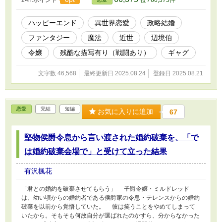
24h.ポイント
位 / 66,375件
水の魔力をため込む性質のシュネーが寒がりなのとは対照的に、
ヴェルクは酷い暑がり。 着ぐるみさえ着込むシュネーと、家
（城）では半裸で服を殆ど着ないヴェルクの新婚生活が、スムーズ
ハッピーエンド
異世界恋愛
政略結婚
に行く訳がなかったのだ。 初夜を盛大に失敗したシュネーは、
ファンタジー
魔法
近世
辺境伯
このままでは結婚生活の破綻だと、「旦那様に素敵な服で快適生
活」計画を立案するのだが……。 中編、全１１話です。 ※この
令嬢
残酷な描写有り（戦闘あり）
ギャグ
作品は他サイトにも掲載しています。
文字数 46,568
最終更新日 2025.08.24
登録日 2025.08.21
恋愛
完結
短編
お気に入りに追加
67
堅物侯爵令息から言い渡された婚約破棄を、「で
は婚約破棄会場で」と受けて立った結果
有沢楓花
「君との婚約を破棄させてもらう」 子爵令嬢・ミルドレッド
は、幼い頃からの婚約者である侯爵家の令息・テレンスからの婚約
破棄を以前から覚悟していた。 彼は笑うことをやめてしまって
いたから。そもそも何故自分が選ばれたのかすら、分からなかった