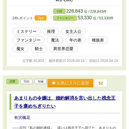
査協力者になったグレーテは、そこでユベールが名門騎士家の嫡男
であり、道ならぬ恋をしていたと知る。 恋人は、貴族の一人娘と
228,843
小説
位 / 228,843件
して溺愛される人間のエメライン。 そして両家は王都を走る川の
53,330
0pt
24h.ポイント
位 / 53,330件
ファンタジー
両岸、かつては共同で建てた橋の修復と権利を巡って争っている真
っ最中。交際を強く反対されていたのだ。 グレーテとエリック
は、塞ぎこむエメラインに会ったが、翌日、彼女の死体が川べりで
ミステリー
推理
女主人公
発見され……。 中編です。 この作品は他サイトにも掲載していま
ファンタジー
魔法
年の差
種族差
す。
魔女
騎士
異世界恋愛
文字数 45,805
最終更新日 2026.04.19
登録日 2026.04.19
恋愛
完結
短編
お気に入りに追加
52
あまりもの令嬢は、婚約解消を言い出した残念王
子を褒めちぎりたい
有沢楓花
――日刊『私の婚約者様』 或いは残念王子へ宛てた、あまりもの