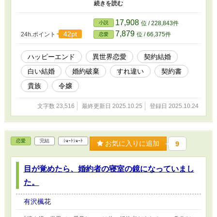
前はお飾りの花嫁だ。これは政略結婚で、両家の都合に過ぎ
ず……」 「状況認識に齟齬がなくて幸いです。それでは次に、建
設的なお話をいたしましょう」 哀れなお飾り妻――そんな世間
17,908
小説
位 / 228,843件
の噂を裏付けるように、初夜に面倒くさそうに告げるヴィンセント
7,879
42pt
24h.ポイント
位 / 66,375件
恋愛
の言葉を、グラディスは微笑んで受けた。 そして代わりに差し
出したのは、いつか来る離婚の日のため、お互いが日常を取り戻す
ための条件を書き連ねた、長い長い契約書。 「こちらの契約書に
ハッピーエンド
異世界恋愛
契約結婚
サインをどうぞ、旦那様」 勧められるままサインしてしまった
白い結婚
婚約破棄
すれ違い
契約書
ヴィンセントは、後からその条件を満たすことに苦労――する前
に、理解していなかった。 契約書の内容も。 そして、グラデ
貴族
令嬢
ィスの真意も。 この話は他サイトにも掲載しています。 ※全４
話+おまけ１話です。
文字数 23,516
最終更新日 2025.10.25
登録日 2025.10.24
恋愛
完結
ｼｮｰﾄｼｮｰﾄ
お気に入りに追加
9
目が覚めたら、婚約者の寝室の鏡になっていまし
た。
有沢楓花