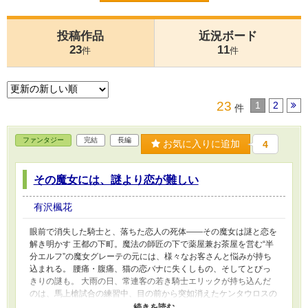
投稿作品
近況ボード
23
11
件
件
23
1
2
件
ファンタジー
完結
長編
お気に入りに追加
4
その魔女には、謎より恋が難しい
有沢楓花
眼前で消失した騎士と、落ちた恋人の死体――その魔女は謎と恋を
解き明かす 王都の下町。魔法の師匠の下で薬屋兼お茶屋を営む“半
分エルフ”の魔女グレーテの元には、様々なお客さんと悩みが持ち
込まれる。 腰痛・腹痛、猫の恋バナに失くしもの、そしてとびっ
きりの謎も。 大雨の日、常連客の若き騎士エリックが持ち込んだ
のは、馬上槍試合の練習中、目の前から突如消えたケンタウロスの
花形騎士・ユベールの事件だった――。 怠惰な師に命じられて捜