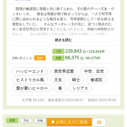
国境の修道院に母親と共に捨てられた、王の妾の子――王女・ヴ
ィオレッタ。 彼女は母親が病で臥せってからは、一人で写字塔
に閉じ込められるような毎日を送り、写本技師として一生を終える
覚悟をしていた。 そんなヴィオレッタの元に、近づく戦火のた
めに修道院周辺を警護することになったという、美貌の神殿騎士が
現れる。 彼は修道院に大金を積んで彼女を技師として指名し、
「迫る戦いの前に、免罪符ならぬ免罪書を書いて欲しい」と依頼す
る。 ヴィオレッタは仕事として告解される罪を綴っていくが、
偽名を使う彼が語る罪である過去は、自身と交錯していたことを知
228,843
小説
位 / 228,843件
る。 そして彼の目的には、修道院の調査と、何よりヴィオレッ
66,375
0pt
24h.ポイント
位 / 66,375件
恋愛
タに自由を与えることが含まれているとも。 やがて免罪書の制
作が終わりに近づいたとき、戦火が修道院に忍び寄り……。 ※一
部、性的・性暴力的な表現があります。実際には描写されません
ハッピーエンド
異世界恋愛
中世、近世
（またヒーローに関しては、行うつもりもありません）がご注意く
ヒストリカル風
王女
騎士
修道院
ださい。 この作品は他サイトにも掲載しています。 お題「『君を
逃がさない』系ヒーロー」で書きました中編です。全２０話。
愛が重いヒーロー
毒
シリアス
文字数 60,128
最終更新日 2025.09.07
登録日 2025.09.05
恋愛
完結
短編
お気に入りに追加
22