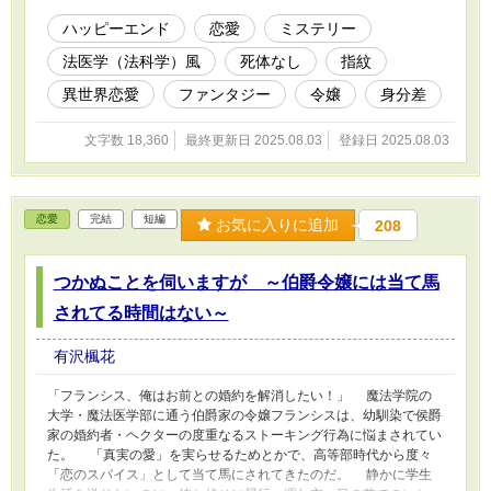
きしてない？」 ――証拠品は、時間とともに失われる。 魔法
法医学者と検事を目指している二人は信念に従って証拠品の採取を
ハッピーエンド
恋愛
ミステリー
始めたものの、フランシスは自分の中に溜まっていくもやもやに気
法医学（法科学）風
死体なし
指紋
付いてしまい……。 ちょっとした謎と、理想と現実に悩みつつ
少しだけ進展したい二人のお話です。 ※こちらは短編『つかぬこ
異世界恋愛
ファンタジー
令嬢
身分差
とを伺いますが ～伯爵令嬢には当て馬されてる時間はない～』の
その後の話ですが、読まれていなくても大丈夫です。 短編から
文字数 18,360
最終更新日 2025.08.03
登録日 2025.08.03
長編（短編連作）に改稿作業中につき、短編から世界設定、人物設
定など、一部変更があります。
恋愛
完結
短編
お気に入りに追加
208
つかぬことを伺いますが ～伯爵令嬢には当て馬
されてる時間はない～
有沢楓花
「フランシス、俺はお前との婚約を解消したい！」 魔法学院の
大学・魔法医学部に通う伯爵家の令嬢フランシスは、幼馴染で侯爵
家の婚約者・ヘクターの度重なるストーキング行為に悩まされてい
た。 「真実の愛」を実らせるためとかで、高等部時代から度々
「恋のスパイス」として当て馬にされてきたのだ。 静かに学生