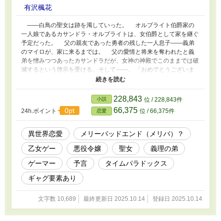
有沢楓花
――白鳥の聖女は跡を濁していった。 オルブライト伯爵家の
一人娘であるカサンドラ・オルブライトは、女伯爵として家を継ぐ
予定だった。 父の親友であった勇者の残した一人息子――義弟
のマイロが、家に来るまでは。 父の愛情と将来を奪われたと義
弟を憎みつつあったカサンドラだが、女神の神殿でこのままでは破
滅するという啓示を受ける。そして――、 「おめでとうございま
す！ あなたはこの世界の聖女ガチャでＳＳＲを引きました」
数年後、魔王復活の危機に現れた聖女は、自称・縛りプレイ上等の
やりこみゲーマー。 義理の弟たち「攻略対象」と魔王をあっさ
228,843
小説
位 / 228,843件
り倒した後、あっさり元の世界に帰って行った。 好感度を最大
66,375
0pt
24h.ポイント
位 / 66,375件
恋愛
に上げたままの義弟と、攻略本を残して。 この作品は他サイトに
も掲載しています。
異世界恋愛
メリーバッドエンド（メリバ）？
乙女ゲー
悪役令嬢
聖女
義理の弟
ゲーマー
予言
タイムパラドックス
ギャグ要素あり
文字数 10,689
最終更新日 2025.10.14
登録日 2025.10.14