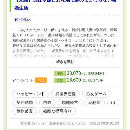
婚生活
有沢楓花
――あなたのために杉（仮）を伐る。新婚伯爵夫妻の別居婚、標高
差１０００メートル 散々結婚を先延ばしにされた挙句、ついに
婚約破棄された男爵家の令嬢・ヘルミーナはとうに行き遅れ。
厳格な父親は家の恥さらしだと、彼女を老貴族の後妻として嫁がせ
ようと画策していた。 老貴族の名を聞き、前世の日本人として
の記憶がぼんやりとあったヘルミーナは確信する。 ここは乙女
系領地運営シミュレーションゲーム『黒薔薇姫のシュトラーセ』エ
ンディング終了直後の世界で、彼女はこの後夫の不正に巻き込まれ
て没落するのだと。 抗う彼女の窮地を偶然救ってくれたのは、
38,078
小説
位 / 228,843件
病のせいで顔をくまなく覆った貴族、「お花畑伯爵」ウィルヘル
16,600
7pt
24h.ポイント
位 / 66,375件
恋愛
ム。 瘴気漂う領地のせいで滅多に領外に出ないとあって、長ら
く独身だった。 ウィルヘルムが事情でお飾り妻を必要としてい
ると知ったヘルミーナは、彼に結婚と領地運営の手助けを申し出
ハッピーエンド
異世界恋愛
乙女ゲーム
る。 たとえ彼が「二週目フリーモード以降選択可能な、高難易
契約結婚
内政
領地経営
花粉症
山
度領地持ちＰＣ」であろうとも。 しかし手助けしようにもコミ
ュニケーションはままならない。 瘴気を徹底的に避けるため、
婚約破棄
残酷な描写有り
彼は森林限界の上に建てた別邸で一年の大半を過ごしているのだっ
た。 「あなたの暮らす屋敷からは大よそ１０００メートルといっ
文字数 194,669
最終更新日 2026.02.21
登録日 2026.01.23
たところですね。……標高で、ですが」 １０００メートルの別
居婚を提案されたヘルミーナは、花粉に似た瘴気をまき散らす森を