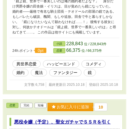
「鏡よ鏡、世界で一番美しいのは俺の婚約者だよな？」 身分だ
け男爵令嬢の田舎娘・イリスは、目が覚めたら鏡になっていた。
婚約者――厳格で有名な騎士団長・テオドールの部屋の鏡である。
もしバレたら破談、醜聞、もしや追放。田舎で牛と暮らすしかな
い。 「鏡になりたいなんて願わなければ……！」 後悔する彼女に
対し、何故かテオドールは「鏡よ鏡、世界で一番美しいのは」と尋
ねてきて……。 この作品は他サイトにも掲載しています。
228,843
小説
位 / 228,843件
66,375
0pt
24h.ポイント
位 / 66,375件
恋愛
異世界恋愛
ハッピーエンド
コメディ
婚約
魔法
ファンタジー
鏡
文字数 6,758
最終更新日 2025.10.18
登録日 2025.10.18
恋愛
完結
短編
お気に入りに追加
10
悪役令嬢（予定）、聖女ガチャでＳＳＲを引く