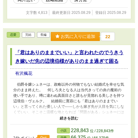
文字数 4,813
最終更新日 2025.08.29
登録日 2025.08.29
恋愛
完結
長編
お気に入りに追加
22
「君はありのままでいい」と言われたのでうきう
き嫁いだ先の辺境伯様がありのまま過ぎて困る
有沢楓花
伯爵令嬢シュネーは、政略以外の何物でもない結婚式を幸せな気
分のまま終えた。 何しろ夫となる人は当代きっての炎の魔術の
使い手であり、噂に違わぬ真面目さと誰もが見惚れる美しさを持つ
辺境伯・ヴェルク。 結婚前に寛容にも「君はありのままでい
い」と言ってくれた優しい人で――しかも嫁ぎ先が人目を気にしな
くていい、そこそこ温暖な地となれば「問題がある」シュネーには
すこぶる好条件。 しかし、うきうき気分で嫁いだ彼女を城で待
っていたのは、妙なヴェルクの服装――いや、ほぼ服を着ていない
夫で、彼女は悲鳴を上げる。 そう、互いの家から継いだ強大な
228,843
小説
位 / 228,843件
魔力を中和する目的で婚姻が結ばれたことを忘れかけていたのだ。
66,375
0pt
恋愛