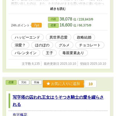
然言い出したのは、また、ただのわがままな思い付きに違いなかっ
た。 ――とある小さな王国には、三人の王子がいた。 類まれ
なる美貌とカリスマ、そして知性を備えた第一王子、武勇と軍略に
優れ、他国を退けてきた第二王子。 そして王様、お妃様の美点
38,078
小説
位 / 228,843件
を兄たちに絞り取られて、残りカスだと言われている、思い付きで
16,600
7pt
24h.ポイント
位 / 66,375件
恋愛
動く第三王子と、その頷くだけの婚約者。 これはそんな第三王
子と婚約者の間の、苦いチョコレートと、突拍子もない甘い夢の
話。 「……それで、愛の日を永遠に、俺たちの日にしてしまうん
ハッピーエンド
異世界恋愛
政略結婚
だよ」
溺愛？
ほのぼの
グルメ
チョコレート
バレンタイン
王子
毒親要素あり
文字数 6,135
最終更新日 2025.10.10
登録日 2025.10.10
恋愛
完結
長編
お気に入りに追加
10
写字塔の囚われ王女はうそつき騎士の愛を綴らさ
れる
有沢楓花