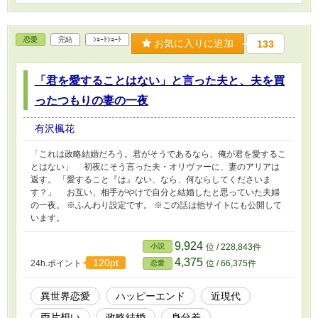
恋愛
完結
ｼｮｰﾄｼｮｰﾄ
お気に入りに追加
133
「君を愛することはない」と言った夫と、夫を買
ったつもりの妻の一夜
有沢楓花
「これは政略結婚だろう。君がそうであるなら、俺が君を愛するこ
とはない」 初夜にそう言った夫・オリヴァーに、妻のアリアは
返す。 「愛すること『は』ない、なら、何ならしてくださいま
す？」 お互い、相手がやけで自分と結婚したと思っていた夫婦
の一夜。 ※ふんわり設定です。 ※この話は他サイトにも公開して
います。
9,924
小説
位 / 228,843件
4,375
120pt
24h.ポイント
位 / 66,375件
恋愛
異世界恋愛
ハッピーエンド
近現代
両片想い
政略結婚
身分差