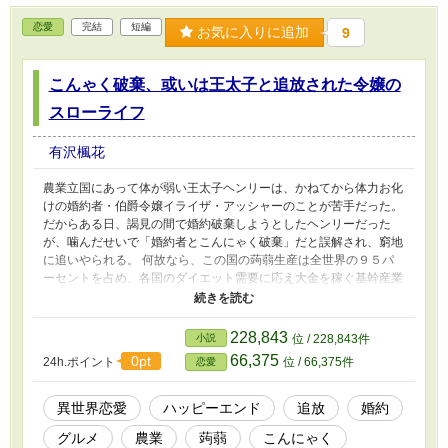
恋愛
完結
短編
お気に入りに追加
9
こんゃく破棄、或いは王太子と追放された令嬢の
スローライフ
有沢楓花
農業立国にあって体が弱い王太子ヘンリーは、かねてから体力お化
けの婚約者・伯爵令嬢イライザ・アッシャーのことが苦手だった。
だからある日、謁見の間で婚約破棄しようとしたヘンリーだった
が、噛んだせいで「婚約者とこんにゃく破棄」だと誤解され、窮地
に追いやられる。 何故なら、この国の蒟蒻生産は全世界の９５パ
ーセントを占め、各国のダイエット需要に応え大金を稼ぐ基幹産業
であり、国防の要の一つでもあったからだ。 そして王太子とアッ
シャー家で進めていた伝説の「黄金のこんにゃく」復活は国の悲願
の一つでもあった。 王太子の身分を剥奪されたヘンリーは、王都
228,843
小説
位 / 228,843件
を追放されることに。 共犯者と疑われたイライザもまた共に、名
66,375
0pt
24h.ポイント
位 / 66,375件
恋愛
誉回復のため、誰もが納得する蒟蒻の新品種を育て上げなければな
らなくなった。 しかし実はヘンリーは大の蒟蒻嫌いで……。 「新
品種は、蒟蒻らしくない蒟蒻にする。これは苦手な国民向けの言い
異世界恋愛
ハッピーエンド
追放
婚約
訳と免罪符だ。あと医療費削減とお腹の健康」 「そんな。宗教改
グルメ
農業
蒟蒻
こんにゃく
革は各方面に喧嘩を売って、物議を醸しますよ」 それでも真剣さ