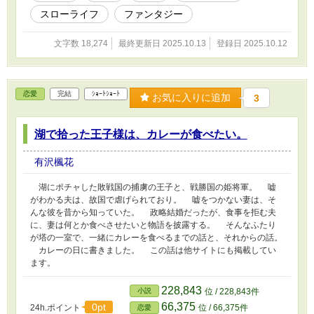
に心打たれたイライザは一蓮托生を覚悟し手を携え……るうちに、
スローライフ
ファンタジー
婚約者の様子がおかしくなって？ 蒟蒻嫌いで甘いものが好きな元
王太子と、どちらも好きな令嬢の蒟蒻スローライフ。 この話は他
文字数 18,274
最終更新日 2025.10.13
登録日 2025.10.12
サイトでも公開しています。
恋愛
完結
ｼｮｰﾄｼｮｰﾄ
お気に入りに追加
3
湖で拾った王子様は、カレーが食べたい。
有沢楓花
湖にポチャした敗戦国の捕虜の王子と、戦勝国の姫将軍。 嘘
がわかる夫は、故国で虐げられており。 嘘をつかない妻は、そ
んな彼を昔から知っていた。 政略結婚だったが、食事を拒む夫
に、妻は何とか食べさせたいと物語を披露する。 そんなふたり
が塔の一室で、一緒にカレーを食べるまでの話と、それからの話。
カレーの日に書きました。 この話は他サイトにも掲載してい
ます。
228,843
小説
位 / 228,843件
66,375
0pt
24h.ポイント
位 / 66,375件
恋愛