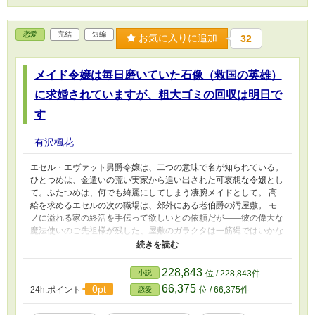
前に決意する。 登山をして会いに行き、政治的パートナーとし
て距離を詰めることを。 でなければ、また実家に戻されてしま
恋愛
完結
短編
うだろう。 もう後がないヘルミーナは、伯爵とともに領地を繁
お気に入りに追加
32
栄させることができるのか……？ この話は他サイトにも掲載し
ています。
メイド令嬢は毎日磨いていた石像（救国の英雄）
に求婚されていますが、粗大ゴミの回収は明日で
す
有沢楓花
エセル・エヴァット男爵令嬢は、二つの意味で名が知られている。
ひとつめは、金遣いの荒い実家から追い出された可哀想な令嬢とし
て。ふたつめは、何でも綺麗にしてしまう凄腕メイドとして。 高
給を求めるエセルの次の職場は、郊外にある老伯爵の汚屋敷。 モ
ノに溢れる家の終活を手伝って欲しいとの依頼だが――彼の偉大な
魔法使いのご先祖様が残した、屋敷のガラクタは一筋縄ではいかな
いものばかり。 高価な絵画は勝手に話し出し、鎧はくすぐったが
って身よじるし……ご先祖様の石像は、エセルに求婚までしてくる
のだ。 「毎日磨いてくれてありがとう。結婚してほしい」 「石像
228,843
小説
位 / 228,843件
と結婚できません。それに伯爵は、あなたを魔法資源局の粗大ゴミ
66,375
0pt
24h.ポイント
位 / 66,375件
恋愛
に申し込み済みです」 そんな時、エセルを後妻に貰いにきた、と
いう男たちが現れて連れ去ろうとし……。 ――かつての救国の英