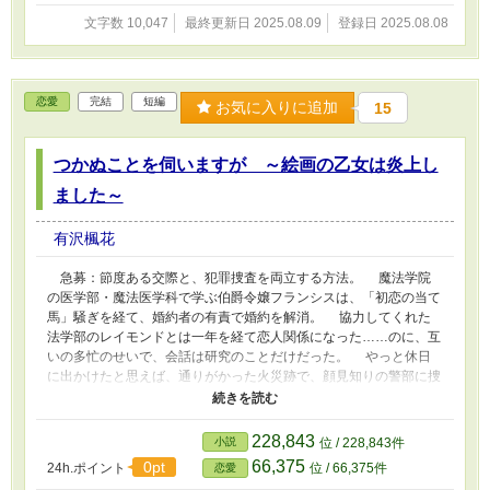
ずれに子ができるのか予言せよ。さもなくばアリシア・ドーソンは
文字数 10,047
最終更新日 2025.08.09
登録日 2025.08.08
無実の罪で裁かれるだろう」 そこでフィルは全てを終わりにす
るために、一計を案じることにし……。 ヒーローはきっちり１
から手順を踏むタイプではないので、苦手な方はご注意ください。
この作品は他サイトにも掲載しています。
恋愛
完結
短編
お気に入りに追加
15
つかぬことを伺いますが ～絵画の乙女は炎上し
ました～
有沢楓花
急募：節度ある交際と、犯罪捜査を両立する方法。 魔法学院
の医学部・魔法医学科で学ぶ伯爵令嬢フランシスは、「初恋の当て
馬」騒ぎを経て、婚約者の有責で婚約を解消。 協力してくれた
法学部のレイモンドとは一年を経て恋人関係になった……のに、互
いの多忙のせいで、会話は研究のことだけだった。 やっと休日
に出かけたと思えば、通りがかった火災跡で、顔見知りの警部に捜
査への協力を求められる。 ここが三件めの美術品盗難事件の現
場で、犯人らしき男のほか、多色の炎が目撃されたのだと。そして
火元近くには、有名画家が若い頃に描いた『麗しの乙女』が切り取
228,843
小説
位 / 228,843件
られた痕跡が……。 「人為的な火災の可能性がありますね。レイ
66,375
0pt
24h.ポイント
位 / 66,375件
恋愛
モンド様はどう思いますか？」 「僕の好みを聞く時より、生き生