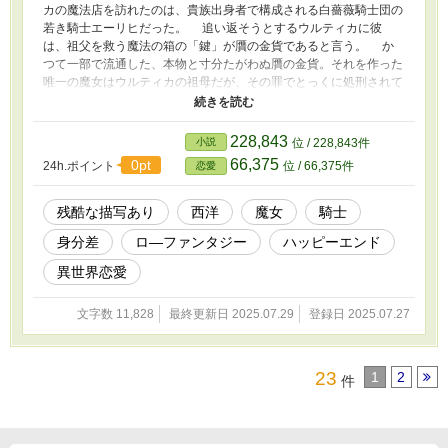
カの魔法店を訪れたのは、貴族出身者で構成される白薔薇騎士団の
若き騎士エーリヒだった。 追い返そうとするウルティカに彼
は、祖父を救う魔法の箱の「鍵」が贋の金貨であると言う。 か
つて一部で流通した、本物と寸分たがわぬ贋の金貨。それを作った
唯一の魔女はウルティカの祖母だが、その罪でとっくに処刑されて
いるはずだ。贋金作りの魔法を抱いたまま。 「よし、話だけは聞
いてやろうじゃないか」 事情を聞くうちエーリヒに誠実さを感
じて助けてやることにしたウルティカだが、彼が、そして彼女が支
228,843
小説
位 / 228,843件
払うことになるのは現金だけとは限らず――。 短編（全３話＋ネ
66,375
0pt
24h.ポイント
位 / 66,375件
恋愛
タバレ補足１話）です。
残酷な描写あり
西洋
魔女
騎士
身分差
ロ―ファンタジー
ハッピーエンド
異世界恋愛
文字数 11,828
最終更新日 2025.07.29
登録日 2025.07.27
23
1
2
件