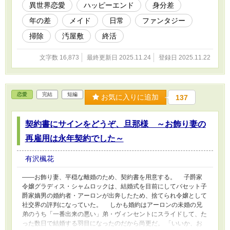
雄は、埃まみれでひとりぼっちなのでした。 この作品は他サイト
異世界恋愛
ハッピーエンド
身分差
にも掲載しています。
年の差
メイド
日常
ファンタジー
掃除
汚屋敷
終活
文字数 16,873
最終更新日 2025.11.24
登録日 2025.11.22
恋愛
完結
短編
お気に入りに追加
137
契約書にサインをどうぞ、旦那様 ～お飾り妻の
再雇用は永年契約でした～
有沢楓花
――お飾り妻、平穏な離婚のため、契約書を用意する。 子爵家
令嬢グラディス・シャムロックは、結婚式を目前にしてバセット子
爵家嫡男の婚約者・アーロンが出奔したため、捨てられ令嬢として
社交界の評判になっていた。 しかも婚約はアーロンの未婚の兄
弟のうち「一番出来の悪い」弟・ヴィンセントにスライドして、た
った数日で結婚する羽目になったのだから尚更だ。 「いいか、お