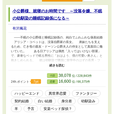
小公爵様、就寝のお時間です ～没落令嬢、不眠
の幼馴染の睡眠記録係になる～
有沢楓花
――不眠の小公爵様と睡眠記録係の、純白でふわふわな偽装結婚
アリシア・コベットは、没落伯爵家の長女。 弟妹たちを支え
るため、亡き母の親友・ドーソン公爵夫人の侍女として真面目に働
いていた。 ある日アリシアは偶然「入ってはいけない部屋」
で、豪奢なベッドで眠る男性に「おはよう、僕の可愛い奥さん」と
抱きしめられる。 彼は幼馴染で隣国に留学中のはずの長男・フ
ィルだった。 祖母から継いだ予言の力のせいで昔からの不眠が
悪化したこともあり、公爵夫妻によって密かに匿われていたのだ。
寝ぼけた彼の発言もあり「予言は夢で見る」というフィル最大の
38,078
小説
位 / 228,843件
秘密を知ってしまったアリシア。 公爵夫人からのお願いで、不
16,600
7pt
24h.ポイント
位 / 66,375件
恋愛
眠症な彼の安眠の実現と、寝言と睡眠状況を記す係――寝室に入れ
る立場の仮の妻として、偽装結婚をすることに。 「室温と湿度よ
し、ホットミルクにふわふわお布団。心おきなくお休みになってく
ハッピーエンド
異世界恋愛
ファンタジー
ださいね」 「昔みたいに僕に羊を数えて欲しいな」 アリシアの
契約結婚
白い結婚
身分差
幼馴染み
工夫の甲斐あって安眠は実現されるかに思えたが……間もなく、フ
ィルの存在が、予言をあてにする王太子たちにばれることになる。
羊
予言
安楽ベッド探偵？
暗号の書かれた手紙と共に、彼らは脅迫する。 「妃と愛妾、い