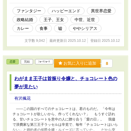
ファンタジー
ハッピーエンド
異世界恋愛
政略結婚
王子、王女
中世、近世
カレー
食事
嘘
ややシリアス
文字数 9,042
最終更新日 2025.10.12
登録日 2025.10.12
恋愛
完結
ｼｮｰﾄｼｮｰﾄ
お気に入りに追加
8
わがまま王子は首振り令嬢と、チョコレート色の
夢が見たい
有沢楓花
――この国のすべてのチョコレートは、君のものだ。 「今年は
チョコレートが欲しいから、作ってくれない？」 もうすぐ訪れ
る、甘いチョコレートを意中の人に贈り合う「愛の日」。 我儘
で浪費家な第三王子ラッセルは辛党で、毎年「チョコレートはいら
ない」と婚約者の侯爵令嬢・ルイーズに言っていた。 だから突