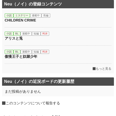
Neu（ノイ）の登録コンテンツ
小説
ミステリー
連載中
長編
CHILDREN CRIME
小説
BL
連載中
短編
R18
アリスと兎
小説
BL
連載中
短編
R18
傲慢王子と奴隷少年
もっと見る
Neu（ノイ）の近況ボードの更新履歴
まだ投稿がありません
このコンテンツについて報告する