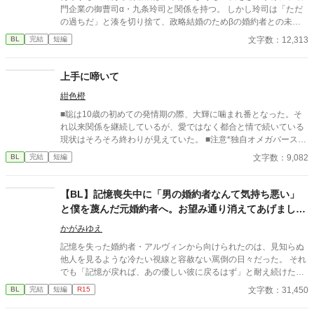
さる中で日本語のおかしな点をご指摘いただけましたら、 本当に
門企業の御曹司α・九条玲司と関係を持つ。 しかし玲司は「ただ
ありがたく思います。
の過ちだ」と湊を切り捨て、政略結婚のためβの婚約者との未来
を選んだ。 深く傷ついた湊は、彼の前から姿を消す。 数か月後―
文字数：12,313
BL
完結
短編
―。 湊の身体は、これまで誰も知らなかった希少な『遅咲きΩ』
として覚醒する。 その瞬間、玲司は初めて湊こそが運命の番だっ
たと知る。 「戻ってきてくれ」 今さら必死に追いかけてくる玲
上手に啼いて
司。 だが湊の隣には、自分を支え続けてくれた医師のα・神崎伊
紺色橙
織がいた。 「あなたは俺を捨てたでしょう」 後悔に苦しむα、執
着する第二のα、そして希少Ωを巡る陰謀。 もう二度と傷つきた
■聡は10歳の初めての発情期の際、大輝に噛まれ番となった。そ
くないΩが最後に選ぶ相手とは――。 捨てた側の後悔と執着が加
れ以来関係を継続しているが、愛ではなく都合と情で続いている
速する、すれ違いオメガバースBL。
現状はそろそろ終わりが見えていた。 ■注意*独自オメガバース設
定。■『それは愛か本能か』と同じ世界設定です。関係は一切な
文字数：9,082
BL
完結
短編
し。
​【BL】記憶喪失中に「男の婚約者なんて気持ち悪い」
と僕を蔑んだ元婚約者へ。お望み通り消えてあげました
ので、今更記憶が戻ったと泣きつかれても
かがみゆえ
記憶を失った婚約者・アルヴィンから向けられたのは、見知らぬ
他人を見るような冷たい視線と容赦ない罵倒の日々だった。 それ
でも「記憶が戻れば、あの優しい彼に戻るはず」と耐え続けたニ
コラス。 しかし、アルヴィンがみんなの前でニコラスの手紙を破
文字数：31,450
BL
完結
短編
R15
りながら嘲笑した時、ついに限界を迎える。 「僕が愛したアルヴ
ィンは、あの日死んだんだ」 ​誰も信じられなくなったニコラスは