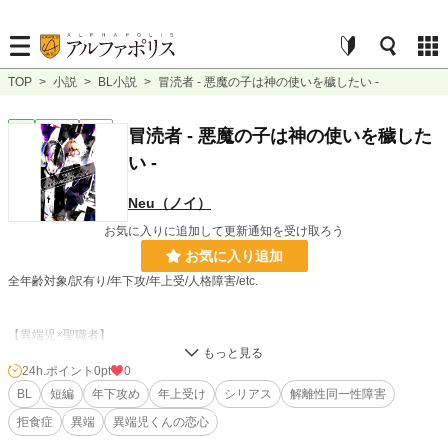
TOP
>
小説
>
BL小説
>
冒涜者 - 悪魔の子は神の使いを穢したい -
BL
連載中
短編
冒涜者 - 悪魔の子は神の使いを穢した
い -
Neu（ノイ）
お気に入りに追加して更新通知を受け取ろう
お気に入り追加
全年齢対象/訳有り/年下攻/年上受/人格障害/etc.
【異端児×聖職者】
24h.ポイント
0pt
0
とある国のとある街。
BL
短編
年下攻め
年上受け
シリアス
解離性同一性障害
拒食症
異端
異端児くんの恋心
其処はキリスト教徒が大半を占める所だった。