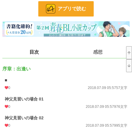
その国の人間は、金髪に碧眼で産まれてくるのが常であったが、亜細亜の血を引
アプリで読む
く彼だけは違った。
黒い髪に黒い目。
そして、性格に異常性が認められた。
悪魔のようなその子供は、毎日自分が消えることを願い、自分の異常性が爆発す
ることを畏れながら、毎日を過ごしていた。
目次
感想
彼には解っていたのだ。
この世界に、異端児は必要ないと。
序章：出逢い
■
そうして、ある日。
0
2018.07.09 05:57
57文字
悪魔の子は、神父見習いの優しさに触れてしまう――
神父見習いの場合 01
0
2018.07.09 05:57
976文字
＊不定期更新。
年齢制限が入るような性描写はありません。
神父見習いの場合 02
全てに於いて、作者の妄想によって成り立っております。
0
2018.07.09 05:57
995文字
現実のものとは一切の関係も御座いません。
また、作中での精神病の描写は、作者の経験したことが色濃く反映されており、