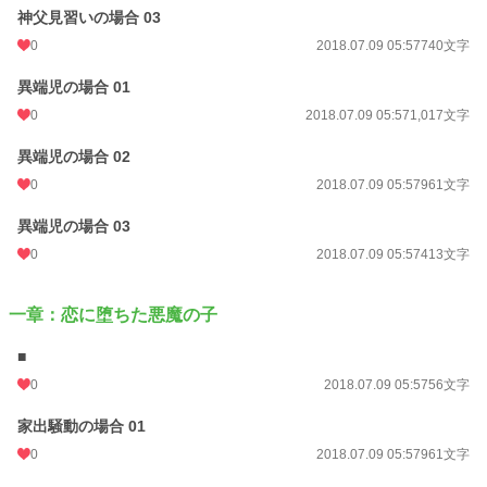
神父見習いの場合 03
実際の病状とは違う可能性もあることをご理解下さい。
専門家ではないため、他にも解釈が異なる箇所があるかと思います。
0
2018.07.09 05:57
740文字
以上のことご理解頂けたらと思います。
異端児の場合 01
小説
228,850 位 / 228,850 件
0
2018.07.09 05:57
1,017文字
BL
31,440 位 / 31,440 件
異端児の場合 02
お気に入り
7
0
2018.07.09 05:57
961文字
24h.ポイント
0 pt
異端児の場合 03
0
2018.07.09 05:57
413文字
文字数
51,948
更新日時
2019.06.12 00:46
一章：恋に堕ちた悪魔の子
初回公開日時
2018.07.09 05:57
■
週間ポイント
7 pt (78,785 位)
0
2018.07.09 05:57
56文字
月間ポイント
7 pt (116,421 位)
家出騒動の場合 01
年間ポイント
196 pt (126,236 位)
0
2018.07.09 05:57
961文字
累計ポイント
10,705 pt (94,074 位)