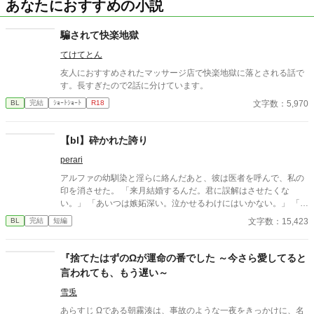
あなたにおすすめの小説
騙されて快楽地獄
てけてとん
友人におすすめされたマッサージ店で快楽地獄に落とされる話で
す。長すぎたので2話に分けています。
文字数：5,970
BL
完結
ｼｮｰﾄｼｮｰﾄ
R18
【bl】砕かれた誇り
perari
アルファの幼馴染と淫らに絡んだあと、彼は医者を呼んで、私の
印を消させた。 「来月結婚するんだ。君に誤解はさせたくな
い。」 「あいつは嫉妬深い。泣かせるわけにはいかない。」 「君
ももう年頃の残り物のオメガだろ？ 俺の印をつけたまま、他の
文字数：15,423
BL
完結
短編
アルファとお見合いするなんてありえない。」 彼は冷たく、けれ
どどこか薄情な笑みを浮かべながら、一枚の小切手を私に投げ渡
す。 「長い間、俺に従ってきたんだから、君を傷つけたりはしな
『捨てたはずのΩが運命の番でした ～今さら愛してると
い。」 「結婚の日には招待状を送る。必ず来て、席につけよ。」
言われても、もう遅い～
--- いくつかのコメントを拝見し、大変申し訳なく思っておりま
す。 私は現在日本語を勉強しており、この文章はAI作品ではあり
雪兎
ませんが、 一部に翻訳ソフトを使用しています。 もし読んでくだ
あらすじ Ωである朝霧湊は、事故のような一夜をきっかけに、名