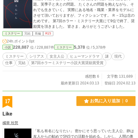
題。芙季子と夫との問題。 たくさんの問題を抱えながら、そ
れでも生きていく。 実際にある地名・職業・業界をモデルに
させて頂いておりますが、フィクションです。 Ｒ－15は念の
ためです。 第7回ホラー・ミステリー大賞にて9位で終了、奨
励賞を頂きました。 皆さま、ありがとうございました。
ミステリー
完結
長編
R15
24h.ポイント
0pt
228,887
5,378
位 / 228,887件
位 / 5,378件
小説
ミステリー
ミステリー
シリアス
女主人公
ヒューマンドラマ
謎
現代
仕事
完結
第7回ホラーミステリー小説大賞奨励賞受賞
感想数 6
文字数 131,689
最終更新日 2024.03.13
登録日 2024.02.13
17
お気に入り追加
0
Like
橘華 玲慧
「私も有名になりたい」 密かにそう思っていた主人公、静は
友人からの勧めでSNSでの活動を始める。しかし、人間の奥