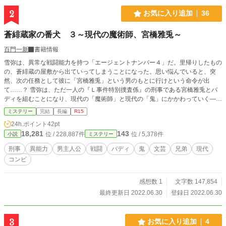
2
お気に入り追加
36
蒼緋蔵家の番犬 ３～現代の魔術師、宮橋雅兎～
百門一新
書籍情報
雪弥は、異常な戦闘能力を持つ「エージェントナンバー４」だ。里帰りしたもの
の、蒼緋蔵の屋敷から出ていってしまうことになった。思い悩んでいると、突
然、次の任務として彼に「宮橋雅兎」という男のもとに行けという命令が出
て……？ 雪弥は、ただ一人の『Ｌ事件特別捜査係』の刑事である宮橋雅兎とバ
ディを組むことになり、現代の「魔術師」と現代の「鬼」にかかわっていく―
―。 ※「小説家になろう」「ノベマ！」「カクヨム」にも掲載しています。
ミステリー
完結
長編
R15
24h.ポイント
42pt
18,281
143
位 / 228,887件
位 / 5,378件
小説
ミステリー
刑事
異能力
男主人公
戦闘
バディ
鬼
文芸
兄弟
現代
コンビ
感想数 1
文字数 147,854
最終更新日 2022.06.30
登録日 2022.06.30
3
お気に入り追加
4