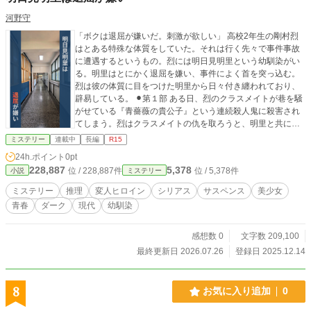
河野守
「ボクは退屈が嫌いだ。刺激が欲しい」 高校2年生の剛村烈
はとある特殊な体質をしていた。それは行く先々で事件事故
に遭遇するというもの。烈には明日見明里という幼馴染がい
る。明里はとにかく退屈を嫌い、事件によく首を突っ込む。
烈は彼の体質に目をつけた明里から日々付き纏われており、
辟易している。 ⚫︎第１部 ある日、烈のクラスメイトが巷を騒
がせている『青薔薇の貴公子』という連続殺人鬼に殺害され
てしまう。烈はクラスメイトの仇を取ろうと、明里と共に
『青薔薇の貴公子』を捕まえることを決意する。 ⚫︎第2部
ミステリー
連載中
長編
R15
『青薔薇の貴公子』事件を解決し、『青薔薇の貴公子』を捕
24h.ポイント
0pt
まえた烈と明里。その２人に同級生の白波美月からとある相
228,887
5,378
位 / 228,887件
位 / 5,378件
小説
ミステリー
談事を受ける。美月は最近何者に嫌がらせを受けていた。烈
達は美月の護衛をしながら、嫌がらせ犯の正体を探る。
ミステリー
推理
変人ヒロイン
シリアス
サスペンス
美少女
青春
ダーク
現代
幼馴染
感想数 0
文字数 209,100
最終更新日 2026.07.26
登録日 2025.12.14
8
お気に入り追加
0