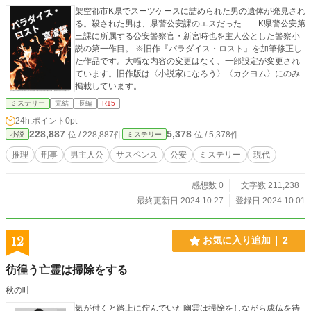
架空都市K県でスーツケースに詰められた男の遺体が発見され
る。殺された男は、県警公安課のエスだった――K県警公安第
三課に所属する公安警察官・新宮時也を主人公とした警察小
説の第一作目。 ※旧作『パラダイス・ロスト』を加筆修正し
た作品です。大幅な内容の変更はなく、一部設定が変更され
ています。旧作版は〈小説家になろう〉〈カクヨム〉にのみ
掲載しています。
ミステリー
完結
長編
R15
24h.ポイント
0pt
228,887
5,378
位 / 228,887件
位 / 5,378件
小説
ミステリー
推理
刑事
男主人公
サスペンス
公安
ミステリー
現代
感想数 0
文字数 211,238
最終更新日 2024.10.27
登録日 2024.10.01
12
お気に入り追加
2
彷徨う亡霊は掃除をする
秋の叶
気が付くと路上に佇んでいた幽霊は掃除をしながら成仏を待