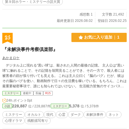
第９回ホラー・ミステリー小説大賞
感想数 1
文字数 21,492
最終更新日 2026.08.02
登録日 2026.02.25
25
お気に入り追加
1
『未解決事件考察倶楽部』
あかまロケ
デジタル上に現れる“黒い球”は、殺された人間の最後の記憶。 主人公は“黒い
球”に触れることで、その記憶を垣間見ることができ、その一方で、殺人者には
被害者の顔が張り付いても見える。 これは主人公曰く『脳のバグ』だが、彼は
その脳のバグを使い、動画制作で日々の生活費を稼いでいる。もちろん、これは
最重要秘密事項で、誰にも知られてはいけない。 生活能力皆無のサイコパス主
人公が、動画制作をきっかけに周囲を巻き込み、さまざまな事件に関わっていく
ミステリー
連載中
長編
R15
が、事件を解決するのは主人公ではない。 “見える”が事件には無関心な主人
24h.ポイント
0pt
公“姫”、正義感に満ちた親友の“先生”、そして先生の連れである訳ありのミカ。
228,887
5,378
位 / 228,887件
位 / 5,378件
小説
ミステリー
彼らが関わることで、未解決事件は少しずつ真相へと近づいていくミステリー。
※本作には殺人事件・死体に関する描写、精神的に不快感を伴う表現が含まれ
ミステリー
オカルト
現代
心霊
ダーク
未解決事件
ネット
ます。苦手な方はご注意ください。
心理ドラマ
残酷描写有り