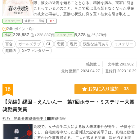
際、彼女の近況を知ることとなる。精神を病み、実家に引き
こもっているとのこと。そこで私は見る影もなくなった現在
の彼女と再会し、悲惨な状況に身を置く彼女を引き取ること
に決める。 共同生活を始めて一ヶ月、落ち着いてきたこ
ミステリー
連載中
長編
R15
ろ、私は奇妙な夢を見た。それは過去の、中学二年の始業式
24h.ポイント
0pt
の夢で、当時の彼女が現れた。私は思わず彼女に告白してし
228,887
5,378
位 / 228,887件
位 / 5,378件
小説
ミステリー
まった。それはただの夢だと思っていたが、本来知らないは
ずの彼女のアドレスや、身に覚えのない記憶が私の中にあっ
百合
ガールズラブ
GL
恋愛
現代
残酷な描写あり
ミステリー
た。 あの夢は私が忘れていた記憶なのか。あるいは夢の中
超能力
SFファンタジー
の行動が過去を変え、現実を改変するのか。そしてなぜこん
な夢を見るのか、現象が起きたのか。そしてこの現象に、私
の死が関わっているらしい。 私はその謎を解くことに興味
感想数 1
文字数 293,902
はない。ただ彼女を、杏奈を救うために、この現象を利用す
最終更新日 2024.04.27
登録日 2023.10.29
ることに決めた。
16
お気に入り追加
33
【完結】縁因－えんいんー 第7回ホラー・ミステリー大賞
奨励賞受賞
衿乃 光希＠書籍発売中！
書籍情報
高校で、女子高生二人による殺人未遂事件が発生。 子供を亡
くし、自宅療養中だった週刊誌の記者芙季子は、真相と動機
に惹かれ仕事復帰する。 二人が抱える問題。親が抱える問