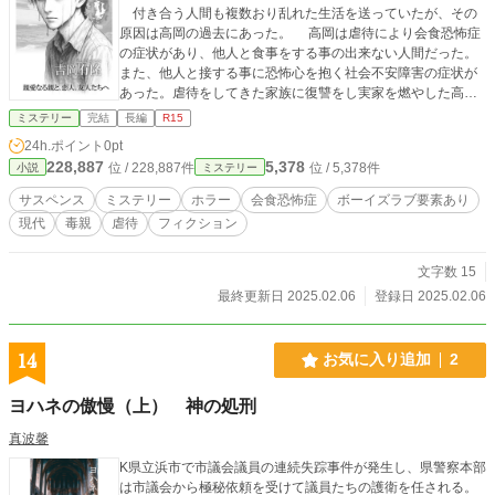
付き合う人間も複数おり乱れた生活を送っていたが、その
原因は高岡の過去にあった。 高岡は虐待により会食恐怖症
の症状があり、他人と食事をする事の出来ない人間だった。
また、他人と接する事に恐怖心を抱く社会不安障害の症状が
あった。虐待をしてきた家族に復讐をし実家を燃やした高岡
に未来はあるのか。 過去と未来が交差する、一人の男の人
ミステリー
完結
長編
R15
生を描いた自伝風ダークヒューマンドラマ。 ※この作品は犯
24h.ポイント
0pt
罪描写を含みますが、犯罪を助長する物ではございません。
228,887
5,378
位 / 228,887件
位 / 5,378件
小説
ミステリー
※ボーイズラブ描写あります。軽い描写なので同性愛に偏見
がない方は是非。 ※本作品は“自伝風ミステリー”ですが、フ
サスペンス
ミステリー
ホラー
会食恐怖症
ボーイズラブ要素あり
ィクションとして執筆しています。登場する人物・団体・事
現代
毒親
虐待
フィクション
件は実在のものとは関係ありません。
文字数 15
最終更新日 2025.02.06
登録日 2025.02.06
14
お気に入り追加
2
ヨハネの傲慢（上） 神の処刑
真波馨
K県立浜市で市議会議員の連続失踪事件が発生し、県警察本部
は市議会から極秘依頼を受けて議員たちの護衛を任される。