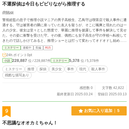
不運探偵は今日もビビりながら推理する
@Mogi
警視総監の息子で推理小説マニアの男子高校生、乙鳥守は喫茶店で殺人事件に遭
遇する。守は被害者の隣に座っていた友人を疑うが、そこに颯爽と現れたのは一
人の少女。彼女は堂々とした態度で、華麗に推理を披露して事件を解決して見せ
た。その姿に衝撃を受けた守。その後、偶然にも女子高生が守の学校へ転校して
きたので話しかけてみると、推理ショーとは打って変わってオドオドし始め…。
不運でドジでビビりでコミュ障、だけど真実にたどり着くと別人かのように豹変
ミステリー
連載中
長編
R15
する一風変わった女子高生探偵、煌彩瞳と推理小説マニアの守がタッグを組み、
24h.ポイント
0pt
目の前で巻き起こる難事件に挑む。 ※カクヨム、小説家になろうでも投稿して
228,887
5,378
位 / 228,887件
位 / 5,378件
小説
ミステリー
います
ミステリー
推理
探偵
美少女
事件
現代
殺人事件
残酷な描写あり
感想数 0
文字数 42,822
最終更新日 2025.03.24
登録日 2025.03.13
9
お気に入り追加
5
不思議なオオカミちゃん！