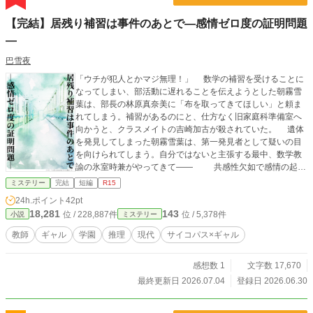
【完結】居残り補習は事件のあとで―感情ゼロ度の証明問題
―
巴雪夜
「ウチが犯人とかマジ無理！」 数学の補習を受けることに
なってしまい、部活動に遅れることを伝えようとした朝霧雪
葉は、部長の林原真奈美に「布を取ってきてほしい」と頼ま
れてしまう。補習があるのにと、仕方なく旧家庭科準備室へ
向かうと、クラスメイトの吉崎加古が殺されていた。 遺体
を発見してしまった朝霧雪葉は、第一発見者として疑いの目
を向けられてしまう。自分ではないと主張する最中、数学教
諭の氷室時兼がやってきて―― 共感性欠如で感情の起伏
が少ないタイプのサイコパス×令和には珍しい平成寄りな陽気
ミステリー
完結
短編
R15
ギャルのライトな短編ミステリー。
24h.ポイント
42pt
18,281
143
位 / 228,887件
位 / 5,378件
小説
ミステリー
教師
ギャル
学園
推理
現代
サイコパス×ギャル
感想数 1
文字数 17,670
最終更新日 2026.07.04
登録日 2026.06.30