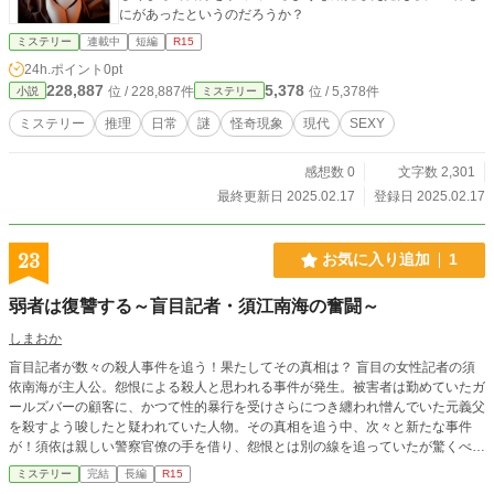
にがあったというのだろうか？
ミステリー
連載中
短編
R15
24h.ポイント
0pt
228,887
5,378
位 / 228,887件
位 / 5,378件
小説
ミステリー
ミステリー
推理
日常
謎
怪奇現象
現代
SEXY
感想数 0
文字数 2,301
最終更新日 2025.02.17
登録日 2025.02.17
23
お気に入り追加
1
弱者は復讐する～盲目記者・須江南海の奮闘～
しまおか
盲目記者が数々の殺人事件を追う！果たしてその真相は？ 盲目の女性記者の須
依南海が主人公。怨恨による殺人と思われる事件が発生。被害者は勤めていたガ
ールズバーの顧客に、かつて性的暴行を受けさらにつき纏われ憎んでいた元義父
を殺すよう唆したと疑われていた人物。その真相を追う中、次々と新たな事件
が！須依は親しい警察官僚の手を借り、怨恨とは別の線を追っていたが驚くべき
展開に！
ミステリー
完結
長編
R15