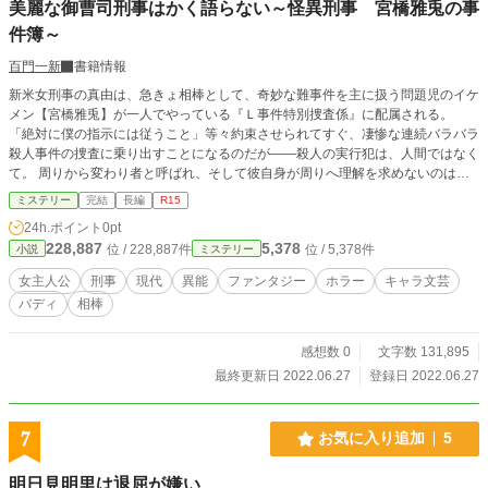
美麗な御曹司刑事はかく語らない～怪異刑事 宮橋雅兎の事
件簿～
百門一新
書籍情報
新米女刑事の真由は、急きょ相棒として、奇妙な難事件を主に扱う問題児のイケ
メン【宮橋雅兎】が一人でやっている『Ｌ事件特別捜査係』に配属される。
「絶対に僕の指示には従うこと」等々約束させられてすぐ、凄惨な連続バラバラ
殺人事件の捜査に乗り出すことになるのだが――殺人の実行犯は、人間ではなく
て。 周りから変わり者と呼ばれ、そして彼自身が周りへ理解を求めないのは―
―彼が『見え過ぎる目』を持っていたからだった。 ※「小説家になろう」「ノ
ミステリー
完結
長編
R15
ベマ！」「カクヨム」にも掲載しています。
24h.ポイント
0pt
228,887
5,378
位 / 228,887件
位 / 5,378件
小説
ミステリー
女主人公
刑事
現代
異能
ファンタジー
ホラー
キャラ文芸
バディ
相棒
感想数 0
文字数 131,895
最終更新日 2022.06.27
登録日 2022.06.27
7
お気に入り追加
5
明日見明里は退屈が嫌い