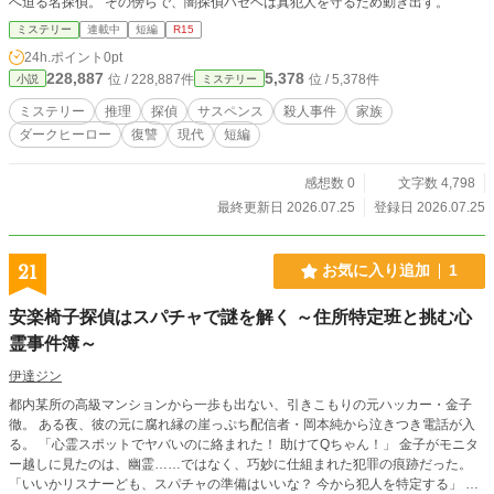
へ迫る名探偵。 その傍らで、闇探偵ハセベは真犯人を守るため動き出す。
ミステリー
連載中
短編
R15
24h.ポイント
0pt
228,887
5,378
位 / 228,887件
位 / 5,378件
小説
ミステリー
ミステリー
推理
探偵
サスペンス
殺人事件
家族
ダークヒーロー
復讐
現代
短編
感想数 0
文字数 4,798
最終更新日 2026.07.25
登録日 2026.07.25
21
お気に入り追加
1
安楽椅子探偵はスパチャで謎を解く ～住所特定班と挑む心
霊事件簿～
伊達ジン
都内某所の高級マンションから一歩も出ない、引きこもりの元ハッカー・金子
徹。 ある夜、彼の元に腐れ縁の崖っぷち配信者・岡本純から泣きつき電話が入
る。 「心霊スポットでヤバいのに絡まれた！ 助けてQちゃん！」 金子がモニタ
ー越しに見たのは、幽霊……ではなく、巧妙に仕組まれた犯罪の痕跡だった。
「いいかリスナーども、スパチャの準備はいいな？ 今から犯人を特定する」 金