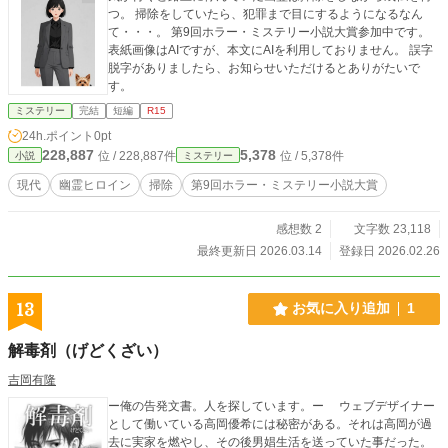
つ。 掃除をしていたら、犯罪まで目にするようになるなん
て・・・。 第9回ホラー・ミステリー小説大賞参加中です。
表紙画像はAIですが、本文にAIを利用しておりません。 誤字
脱字がありましたら、お知らせいただけるとありがたいで
す。
ミステリー
完結
短編
R15
24h.ポイント
0pt
228,887
5,378
位 / 228,887件
位 / 5,378件
小説
ミステリー
現代
幽霊ヒロイン
掃除
第9回ホラー・ミステリー小説大賞
感想数 2
文字数 23,118
最終更新日 2026.03.14
登録日 2026.02.26
13
お気に入り追加
1
解毒剤（げどくざい）
吉岡有隆
ー俺の告発文書。人を探しています。ー ウェブデザイナー
として働いている高岡優希には秘密がある。それは高岡が過
去に実家を燃やし、その後男娼生活を送っていた事だった。