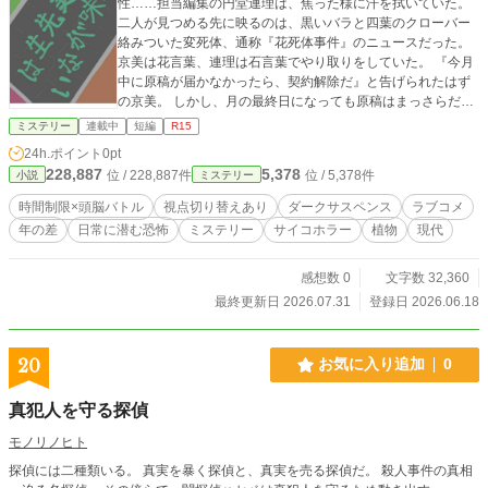
性……担当編集の円堂連理は、焦った様に汗を拭いていた。
二人が見つめる先に映るのは、黒いバラと四葉のクローバー
絡みついた変死体、通称『花死体事件』のニュースだった。
京美は花言葉、連理は石言葉でやり取りをしていた。 『今月
中に原稿が届かなかったら、契約解除だ』と告げられたはず
の京美。 しかし、月の最終日になっても原稿はまっさらだっ
た。 それに、もう一つの時間制限が課された。 『本日中に花
ミステリー
連載中
短編
R15
死体の推察を公開しろ。さもないと、次の花死体を咲かせ
24h.ポイント
0pt
る』と、ネタを提供しに来た男性……吉鳥談からの花束の中
228,887
5,378
位 / 228,887件
位 / 5,378件
小説
ミステリー
にあった手紙によって。 そして、持ち込まれたネタは『花死
体事件』に関わる動画だった。 天才作家は花の知識で推察を
時間制限×頭脳バトル
視点切り替えあり
ダークサスペンス
ラブコメ
語り、担当編集は石の知識で状況を把握する。 その果てに、
年の差
日常に潜む恐怖
ミステリー
サイコホラー
植物
現代
明かされる残酷で儚い物語とは――。 時間制限×頭脳バトル
で繰り広げられる、ダークサスペンスラブ。
感想数 0
文字数 32,360
最終更新日 2026.07.31
登録日 2026.06.18
20
お気に入り追加
0
真犯人を守る探偵
モノリノヒト
探偵には二種類いる。 真実を暴く探偵と、真実を売る探偵だ。 殺人事件の真相