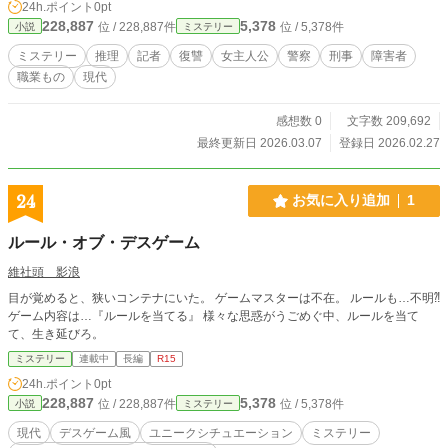
24h.ポイント
0pt
228,887
5,378
位 / 228,887件
位 / 5,378件
小説
ミステリー
ミステリー
推理
記者
復讐
女主人公
警察
刑事
障害者
職業もの
現代
感想数 0
文字数 209,692
最終更新日 2026.03.07
登録日 2026.02.27
24
お気に入り追加
1
ルール・オブ・デスゲーム
維社頭 影浪
目が覚めると、狭いコンテナにいた。 ゲームマスターは不在。 ルールも…不明⁈
ゲーム内容は…『ルールを当てる』 様々な思惑がうごめぐ中、ルールを当て
て、生き延びろ。
ミステリー
連載中
長編
R15
24h.ポイント
0pt
228,887
5,378
位 / 228,887件
位 / 5,378件
小説
ミステリー
現代
デスゲーム風
ユニークシチュエーション
ミステリー