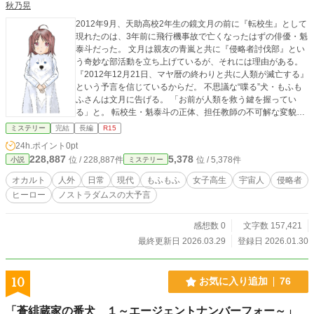
秋乃晃
2012年9月、天助高校2年生の鏡文月の前に『転校生』として
現れたのは、3年前に飛行機事故で亡くなったはずの俳優・魁
泰斗だった。 文月は親友の青嵐と共に『侵略者討伐部』とい
う奇妙な部活動を立ち上げているが、それには理由がある。
『2012年12月21日、マヤ暦の終わりと共に人類が滅亡する』
という予言を信じているからだ。 不思議な“喋る”犬・もふも
ふさんは文月に告げる。 「お前が人類を救う鍵を握ってい
る」と。 転校生・魁泰斗の正体、担任教師の不可解な変貌、
学校に漂う異様な気配、2012年12月21日まで、あと3ヶ月
ミステリー
完結
長編
R15
——。 果たして、本当の敵は誰なのか？ 平凡な女子高生に、
24h.ポイント
0pt
世界は救えるのか？ ごく普通の高校・天助高校に隠されてい
228,887
5,378
位 / 228,887件
位 / 5,378件
小説
ミステリー
た秘密とは？ 学園×ホラー×ミステリー×SF すべてのジャンル
が交差する、なんでもありな青春終末小説！ ＊ 1999年7の
オカルト
人外
日常
現代
もふもふ
女子高生
宇宙人
侵略者
月、 空から恐怖の大王が来るだろう！ アンゴルモアの大王を
ヒーロー
ノストラダムスの大予言
蘇らせ、 マルスの前後に首尾よく支配するために。 > 百詩篇
第10巻72番(ノストラダムスの大予言より) ＊ やあ（´・ω・
｀) ようこそ、バーボンハウスへ。 このテキーラはサービス
感想数 0
文字数 157,421
だから、まず飲んで落ち着いて欲しい。 うん、「また」なん
最終更新日 2026.03.29
登録日 2026.01.30
だ。済まない。 仏の顔もって言うしね、謝って許してもらお
うとも思っていない。 でも、あのテキストを見たとき、君
は、きっと言葉では言い表せない 「キラメキ✨」みたいなも
10
お気に入り追加
76
のを感じてくれたと思う。 殺伐とした世の中で、そういう気
持ちを忘れないで欲しい、そう思って このページを作ったん
「蒼緋蔵家の番犬 １～エージェントナンバーフォー～」
だ。 じゃあ、注文を聞こうか。 （この物語は、カクヨムにも