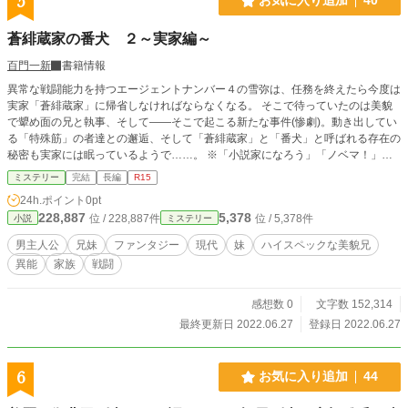
5
お気に入り追加
40
蒼緋蔵家の番犬 ２～実家編～
百門一新
書籍情報
異常な戦闘能力を持つエージェントナンバー４の雪弥は、任務を終えたら今度は
実家「蒼緋蔵家」に帰省しなければならなくなる。 そこで待っていたのは美貌
で顰め面の兄と執事、そして――そこで起こる新たな事件(惨劇)。動き出してい
る「特殊筋」の者達との邂逅、そして「蒼緋蔵家」と「番犬」と呼ばれる存在の
秘密も実家には眠っているようで……。 ※「小説家になろう」「ノベマ！」
「カクヨム」にも掲載しています。
ミステリー
完結
長編
R15
24h.ポイント
0pt
228,887
5,378
位 / 228,887件
位 / 5,378件
小説
ミステリー
男主人公
兄妹
ファンタジー
現代
妹
ハイスペックな美貌兄
異能
家族
戦闘
感想数 0
文字数 152,314
最終更新日 2022.06.27
登録日 2022.06.27
6
お気に入り追加
44