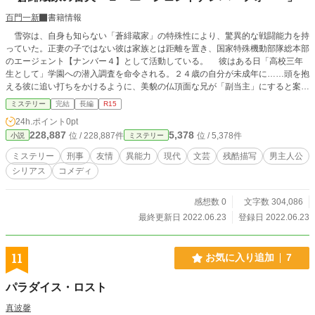
掲載されています！）
百門一新
書籍情報
雪弥は、自身も知らない「蒼緋蔵家」の特殊性により、驚異的な戦闘能力を持
っていた。正妻の子ではない彼は家族とは距離を置き、国家特殊機動部隊総本部
のエージェント【ナンバー４】として活動している。 彼はある日「高校三年
生として」学園への潜入調査を命令される。２４歳の自分が未成年に……頭を抱
える彼に追い打ちをかけるように、美貌の仏頂面な兄が「副当主」にすると案を
出したと新たな実家問題も浮上し――！？ 日本人なのに、青い目。灰色かかっ
ミステリー
完結
長編
R15
た髪――彼の「爪」はあらゆるもの、そして怪異さえも切り裂いた。 『蒼緋蔵
24h.ポイント
0pt
家の番犬』 彼の知らないところで『エージェントナンバー４』ではなく、その
228,887
5,378
位 / 228,887件
位 / 5,378件
小説
ミステリー
実家の奇妙なキーワードが、彼自身の秘密と共に、雪弥と、雪弥の大切な家族も
巻き込んでいく――。 ※「小説家になろう」「ノベマ！」「カクヨム」にも掲
ミステリー
刑事
友情
異能力
現代
文芸
残酷描写
男主人公
載しています。
シリアス
コメディ
感想数 0
文字数 304,086
最終更新日 2022.06.23
登録日 2022.06.23
11
お気に入り追加
7
パラダイス・ロスト
真波馨