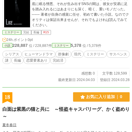
底に眠る憎悪、それが生み出すSNSの闇は、彼女が安易に足
を踏み入れるにはあまりにも深く、暗く、重いモノだった。
─── 著者が自身の感覚に任せ、初めて書いた小説。なのでク
オリティは保証出来ませんが、それでもよければ読んでみて
ください。
ミステリー
完結
長編
R15
24h.ポイント
0pt
228,887
5,378
位 / 228,887件
位 / 5,378件
小説
ミステリー
シリアス
ヒューマンドラマ
群像劇
現代
ミステリー
サスペンス
謎
長編
恋愛要素あり
完結済
感想数 0
文字数 128,599
最終更新日 2024.04.03
登録日 2024.03.28
18
お気に入り追加
0
白面は紫黒の猫と共に ～怪盗キャスパリーグ、かく盗めり
～
夏冬春日