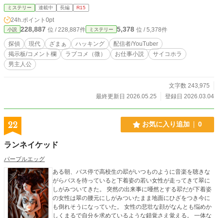
子の冷徹な推理と、純の無鉄砲な行動力。 そして、画面の向こうにいる数万人
ミステリー
連載中
長編
R15
の「特定班」による画像解析・音声解析・地理特定。 ネットの集合知を駆使し
24h.ポイント
0pt
て、心霊現象の皮を被った「ヒトコワ」事件を暴き出す！ スロバキア人の魔
228,887
5,378
位 / 228,887件
位 / 5,378件
小説
ミステリー
女、英国の美貌弁護士、警視庁の氷の女刑事など、一癖も二癖もある大人の美女
たちを巻き込み、今夜も命がけの配信が始まる。
探偵
現代
ざまぁ
ハッキング
配信者/YouTuber
掲示板/コメント欄
ラブコメ（微）
お仕事小説
サイコホラ
男主人公
文字数 243,975
最終更新日 2026.05.25
登録日 2026.03.04
22
お気に入り追加
0
ランネイケッド
パープルエッグ
ある朝、バス停で高校生の翆がいつものように音楽を聴きな
がらバスを待っていると下着姿の若い女性が走ってきて翠に
しがみついてきた。 突然の出来事に唖然とする翆だが下着姿
の女性は翠の腰元にしがみついたまま地面にひざをつき今に
も倒れそうになっていた。 女性の悲壮な顔がなんとも悩めか
しくまるで自分を求めているような錯覚さえ覚える。 一体な