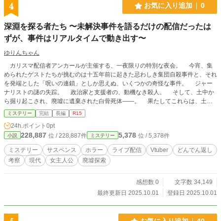
4
お気に入り追加
0
深淵を探る者たち 〜未解決事件を語るだけの配信だったは
ずが、事件はリアルタイムで動き出す〜
ゆりんちゃん
カリスマ配信者アンカールが主催する、一夜限りの特別な夜会。 今宵、集
められたゲストたちが挑むのは十五年前に起きた忌わしき集団自殺事件と、それ
を発端とした「呪いの連鎖」としか思えぬ、いくつかの奇怪な事件。 ジャー
ナリストの謎の失踪。 政治家と支援者の、動機なき殺人。 そして、土中か
ら掘り起こされ、廃墟に遺棄された白骨死体――。 果たしてこれらは、土地
に染み付いた亡霊の呪いか。 それとも、人間の仕組んだ底知れぬ悪意か。
ミステリー
完結
長編
R15
この深淵の謎に、個性豊かなゲストたちがそれぞれの視点から迫っていく。
24h.ポイント
0pt
論理の刃で事件を斬り、矛盾を喝破するミステリー作家、『栗栖あがさ』。
228,887
5,378
位 / 228,887件
位 / 5,378件
小説
ミステリー
危険を顧みず、呪われた廃墟へリアルタイムで突入する、命知らずのコスプレ配
信者コンビ、『ミティ』と『ルック』。 そして、登録者数十名。知識の浅さ
ミステリー
サスペンス
ホラー
ライブ配信
Vtuber
どんでん返し
を揶-揄されながらも、時に議論の本質を突く質問を投げかける、謎多き新人Vtu
考察
現代
女主人公
廃墟探索
ber、『ピピル野ピピカ』。 語られるべきは、風化した過去の謎だったはず
だ。 しかし、配信は誰も予測しなかった領域へと突入していく。 この配信
の終着点で、あなたは何を目撃するのか。 一夜限りの悪夢へ、ようこそ。
感想数 0
文字数 34,149
【AI活用に関する注記】 本作品は、本文執筆にGeminiを活用し、最終的な調
最終更新日 2025.10.01
登録日 2025.10.01
整・編集は筆者が行いました。