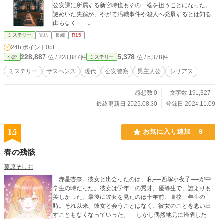
公安課に所属する新宮時也もその一端を担うことになった。
謎めいた失踪が、やがて汚職事件や殺人へ発展するとは知る
由もなく——。
ミステリー
完結
長編
R15
24h.ポイント
0pt
228,887
5,378
位 / 228,887件
位 / 5,378件
小説
ミステリー
ミステリー
サスペンス
現代
公安警察
男主人公
シリアス
感想数 0
文字数 191,327
最終更新日 2025.08.30
登録日 2024.11.09
15
お気に入り追加
9
春の残骸
葛原そしお
赤星杏奈。彼女と出会ったのは、私──西塚小夜子──が中
学生の時だった。彼女は学年一の秀才、優等生で、誰よりも
美しかった。最後に彼女を見たのは十年前、高校一年生の
時。それ以来、彼女と会うことはなく、彼女のことを思い出
すこともなくなっていった。 しかし偶然地元に帰省した