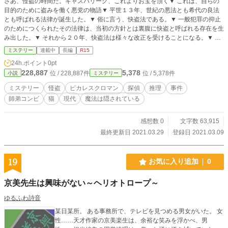
さあ、怪盗の時間だ。キャスパリーグ、これよりお宝を頂く▼ これは、自らの
目的のために盗みを働く悪党の物語▼ 平世１３年、世紀の悪法とも希代の良法
とも呼ばれる法律が誕生した。▼ 俗に言う、快盗法である。▼ 一般犯罪の抑止
のためにつくられたその法律は、当初の方針とは裏腹に快盗と呼ばれる存在を生
み出した。▼ それから２０年、快盗法は様々な改正を受けることになる。▼ そ
うして快盗は、一種のエンターテイメントとして大衆に受け入れられていた。▼
ミステリー
連載中
長編
R15
まさに今は大快盗時代と言えた。▼ ここに１人の快盗がいる。▼ 快盗キャスパ
24h.ポイント
0pt
リーグ。彼もまた自らの望みを叶えるため、今日もまた紫黒の猫と共にお宝を狙
228,887
5,378
位 / 228,887件
位 / 5,378件
小説
ミステリー
う。▼ 小説家になろう、カクヨム、アルファポリスに投稿しております
ミステリー
怪盗
ピカレスクロマン
探偵
推理
事件
師弟コンビ
猫
現代
魔法は隠されている
感想数 0
文字数 63,915
最終更新日 2021.03.29
登録日 2021.03.09
19
お気に入り追加
0
京美先生は興味がない～ヘリオトロープ～
ゆるふわ詩音
某日某所。 ある事務所で、テレビを見つめる男女がいた。 女
性……天才作家の京美楽生は、余裕な笑みを浮かべ、男