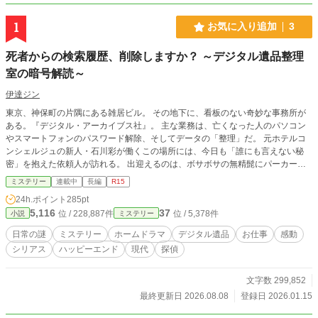
1
お気に入り追加
3
死者からの検索履歴、削除しますか？ ～デジタル遺品整理
室の暗号解読～
伊達ジン
東京、神保町の片隅にある雑居ビル。 その地下に、看板のない奇妙な事務所が
ある。『デジタル・アーカイブス社』。 主な業務は、亡くなった人のパソコン
やスマートフォンのパスワード解除、そしてデータの「整理」だ。 元ホテルコ
ンシェルジュの新人・石川彩が働くこの場所には、今日も「誰にも言えない秘
密」を抱えた依頼人が訪れる。 出迎えるのは、ボサボサの無精髭にパーカー
姿、しかし天才的なプロファイリング能力を持つ所長・阿部邦彦。 「死人に口
ミステリー
連載中
長編
R15
なし、データは嘘をつかない」 そう言い放つ彼は、残されたデバイスから、故
24h.ポイント
285pt
人の本当の想いを次々と暴いていく。 これは、デジタルデータに残された
5,116
37
位 / 228,887件
位 / 5,378件
小説
ミステリー
「愛」と「真実」を探す物語。
日常の謎
ミステリー
ホームドラマ
デジタル遺品
お仕事
感動
シリアス
ハッピーエンド
現代
探偵
文字数 299,852
最終更新日 2026.08.08
登録日 2026.01.15