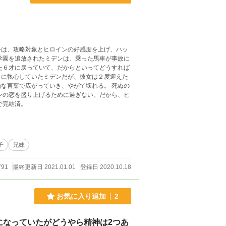
公は、攻略対象とヒロインの好感度を上げ、ハッ
学園を追放されたミデンは、乗った馬車が事故に
とに執心していたミデンだが、彼女は２度迎えた
葉で広がっていき、やがて壊れる。 死ぬの
ンの恋を盛り上げるために過ぎない。だから、ヒ
 小説家になろうで完結済。
子
兄妹
791
最終更新日 2021.01.01
登録日 2020.10.18
お気に入り追加
2
になっていたがどうやら精神は2つあ