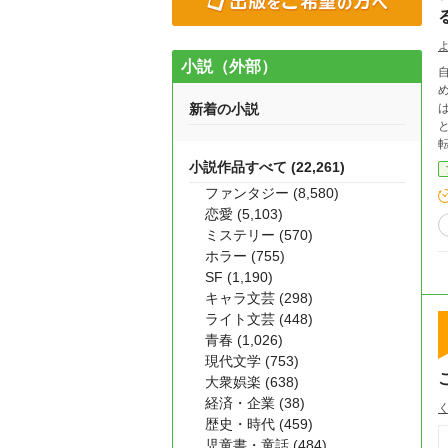
小説（外部）
自
める
新着の小説
は
という
小説作品すべて (22,261)
ファンタジー (8,580)
恋愛 (5,103)
ミステリー (570)
ホラー (755)
SF (1,190)
キャラ文芸 (298)
ライト文芸 (448)
青春 (1,026)
現代文学 (753)
大衆娯楽 (638)
経済・企業 (38)
歴史・時代 (459)
児童書・童話 (484)