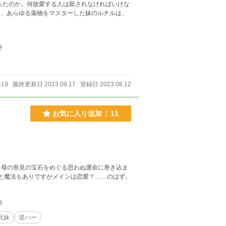
ったのか。何故愛する人は殺されなければいけな
と、あらゆる薬物をマスターした妹のルチルは、
件
419
最終更新日 2023.09.17
登録日 2023.08.12
お気に入り追加
11
き母の形見の宝石をめぐる思わぬ運命に巻き込ま
。 中世ヨーロッパ風異世界が舞台の長編ファンタジー。 剣と魔法もありですがメインは恋愛？……のはず。
件
兄妹
逆ハー