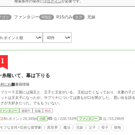
検索条件の保存には
ログイン
が必要です。
ファンタジー
R15のみ
兄妹
テゴリ
R指定
タグ
1
一糸報いて、幕は下りる
野村にれ
書籍情報
リーラ王国には国王と、王子と王女がいる。 王妃は亡くなっており、夫妻の子どもはルイレットとサブリナだけであった。 ルイ
ットは王太子になったが、サブリナについては誰もが口を閉ざした。 思い出を語るのはルイレットだけ
リナが大好きだった。でももういない。
ファンタジー
連載中
短編
R15
45
3
24h.ポイント
26,349pt
位 / 228,743件
位 / 53,296件
小説
ファンタジー
モブな女性×壮絶な復讐劇
異世界
魔法
兄妹
父子
母子
後悔