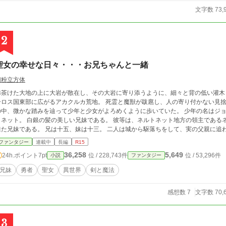
文字数 73,
2
聖女の幸せな日々・・・お兄ちゃんと一緒
切粉立方体
赤茶けた大地の上に大岩が散在し、その大岩に寄り添うように、細々と背の低い灌木
ーロス国東部に広がるアカクルカ荒地。 死霊と魔獣が跋扈し、人の寄り付かない見捨てられ
の中、微かな踏みを辿って少年と少女がよろめくように歩いていた。 少年の名はジ
ット。 白銀の髪の美しい兄妹である。 彼等は、ネルトネット地方の領主であるネルトネット伯爵が使用人に手を付けて産まれて
た兄妹である。 兄は十五、妹は十三。 二人は城から駆落ちをして、実の父親に追われていた。 ”兄妹○○は死罪
す。
ファンタジー
連載中
長編
R15
36,258
5,649
24h.ポイント
7pt
位 / 228,743件
位 / 53,296件
小説
ファンタジー
兄妹
勇者
聖女
異世界
剣と魔法
感想数 7
文字数 70,
3