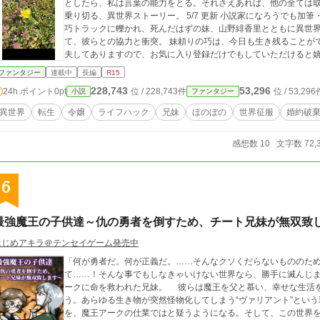
としたら、私は言葉の能力をとる。それさえあれば、他の全ては取
乗り切る、異世界ストーリー。 5/7 更新 小説家になろうでも加筆・修正版をゆっくり更新中 ーー 残業帰り、山野
巧トラックに轢かれ、死んだはずの妹、山野緋香里とともに異世界
て、彼らとの協力と衝突。 妹頼りの巧は、今日も生き残ることが
夫してありますので、お気に入り登録だけでもしていただけると
ファンタジー
連載中
長編
R15
228,743
53,296
24h.ポイント
0pt
位 / 228,743件
位 / 53,296
小説
ファンタジー
異世界
転生
令嬢
ライフハック
兄妹
ほのぼの
世界征服
婚約破
感想数 10
文字数 72,
6
最強魔王の子供達～仇の勇者を倒すため、チート兄妹が無双致
はじめアキラ＠テンセイゲーム発売中
「何が勇者だ。何が正義だ。……そんなクソくだらないもののた
て……！そんな事でもしなきゃいけない世界なら、勝手に滅んじまえばいいんだ…
ークに命を救われた兄妹。 彼らは魔王を父と慕い、幸せな生活
う。あらゆる生き物が突然怪物化してしまう“ヴァリアント”とい
を、魔王アークの仕業ではと疑うようになる。そして、この世界