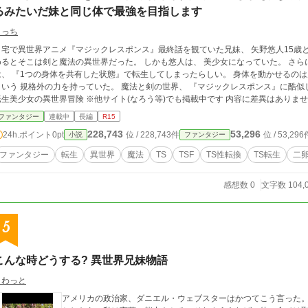
るみたいだ妹と同じ体で最強を目指します
よっち
宅で異世界アニメ『マジックレスポンス』最終話を観ていた兄妹、 矢野悠人15歳と矢野琴音14歳。 しかし
とそこは剣と魔法の異世界だった。 しかも悠人は、 美少女になっていた。 さらに頭の中から妹の声が聞こえる。 どうやら2人
、 『1つの身体を共有した状態』で転生してしまったらしい。 身体を動かせるのは片方ずつ。 だが互いの知識と能力を共有できる
 規格外の力を持っていた。 魔法と剣の世界、 『マジックレスポンス』に酷似した異世界。 2人で1人 同じ体で強くなります
転生美少女の異世界冒険 ※他サイト(なろう等)でも掲載中です 内容に差
ファンタジー
連載中
長編
R15
228,743
53,296
24h.ポイント
0pt
位 / 228,743件
位 / 53,296
小説
ファンタジー
ファンタジー
転生
異世界
魔法
TS
TSF
TS性転換
TS転生
二卵
感想数 0
文字数 104,
5
こんな時どうする? 異世界兄妹物語
くわっと
アメリカの政治家、ダニエル・ウェブスターはかつてこう言った。