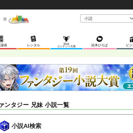
Web
稿漫画
レンタル
絵本ひろば
ビジ
コンテンツ大賞
ァンタジー 兄妹 小説一覧
小説AI検索