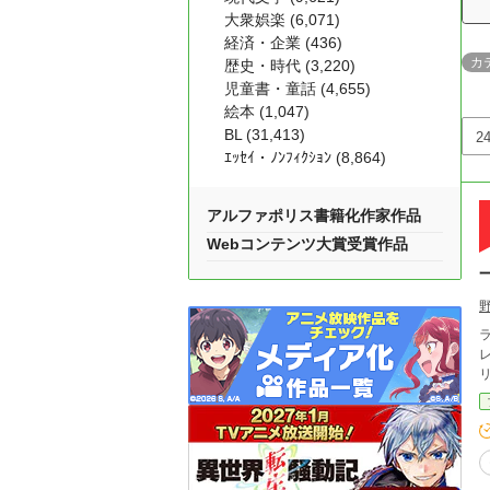
大衆娯楽 (6,071)
経済・企業 (436)
カ
歴史・時代 (3,220)
児童書・童話 (4,655)
絵本 (1,047)
BL (31,413)
ｴｯｾｲ・ﾉﾝﾌｨｸｼｮﾝ (8,864)
アルファポリス書籍化作家作品
Webコンテンツ大賞受賞作品
ラフ
レ