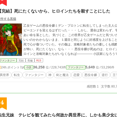
【完結】死にたくないから、ヒロインたちを殺すことにした
製作する黒猫
乙女ゲームの悪役令嬢ミデン・プロトンに転生してしまった主人
ピーエンドを迎えるはずだった・・・ しかし、運命は変わらず、
あい命を落とした。 気づくと、この世界が乙女ゲームだと気づいた６才に戻っていて、だからといってどうすれば
いいのかわからないまま、１週目と同じように好感度を上げるこ
死で心が傷ついていた。その傷は、攻略対象者たちの優しくも残酷な言
が怖い、死にたくない。なら・・・ 悪役令嬢が死ぬのは、ヒロイ
ロインと攻略対象たちがいなくなれば―――――
ファンタジー
完結
長編
R15
36,258
5,649
24h.ポイント
7pt
位 / 228,743件
位 / 53,296件
小説
ファンタジー
異世界
転生
ファンタジー
神
剣と魔法
恋愛
悪役令嬢
逆行
王
感想数 1
文字数 80,
4
転生兄妹 テレビを観てみたら何故か異世界に、しかも美少女