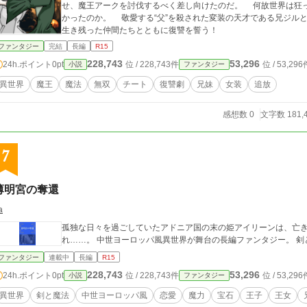
せ、魔王アークを討伐するべく差し向けたのだ。 何故世界は狂
かったのか。 敬愛する“父”を殺された変装の天才である兄ジル
生き残った仲間たちとともに復讐を誓う！
ファンタジー
完結
長編
R15
228,743
53,296
24h.ポイント
0pt
位 / 228,743件
位 / 53,296
小説
ファンタジー
異世界
魔王
魔法
無双
チート
復讐劇
兄妹
女装
追放
感想数 0
文字数 181,
7
薄明宮の奪還
a
孤独な日々を過ごしていたアドニア国の末の姫アイリーンは、亡
れ……
ファンタジー
連載中
長編
R15
228,743
53,296
24h.ポイント
0pt
位 / 228,743件
位 / 53,296
小説
ファンタジー
異世界
剣と魔法
中世ヨーロッパ風
恋愛
魔力
宝石
王子
王女