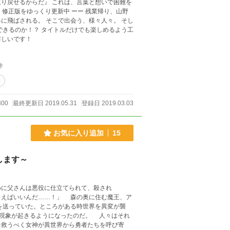
り戻せるからだ』 これは、言葉と想いで困難を
に飛ばされる。 そこで出会う、様々人々。 そし
できるのか！？ タイトルだけでも楽しめるよう工
嬉しいです！
件
棄
300
最終更新日 2019.05.31
登録日 2019.03.03
お気に入り追加
15
します～
めに父さんは悪役に仕立てられて、殺され
…！」 森の奥に住む魔王、ア
を送っていた。ところがある時世界を異変が襲
う現象が起きるようになったのだ。 人々はそれ
を救うべく女神が異世界から勇者たちを呼び寄