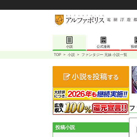
小説
公式漫画
投
TOP
>
小説
>
ファンタジー 兄妹 小説一覧
フ
投稿小説