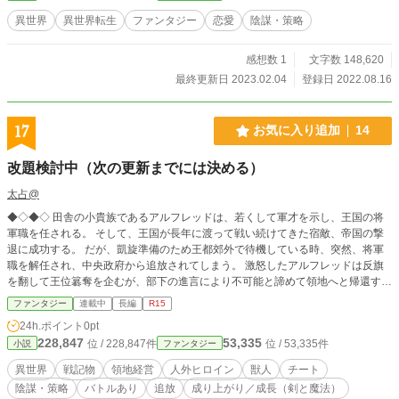
異世界
異世界転生
ファンタジー
恋愛
陰謀・策略
感想数 1
文字数 148,620
最終更新日 2023.02.04
登録日 2022.08.16
17
お気に入り追加
14
改題検討中（次の更新までには決める）
太占@
◆◇◆◇ 田舎の小貴族であるアルフレッドは、若くして軍才を示し、王国の将
軍職を任される。 そして、王国が長年に渡って戦い続けてきた宿敵、帝国の撃
退に成功する。 だが、凱旋準備のため王都郊外で待機している時、突然、将軍
職を解任され、中央政府から追放されてしまう。 激怒したアルフレッドは反旗
を翻して王位簒奪を企むが、部下の進言により不可能と諦めて領地へと帰還す
る。 領地を発展させ、周辺領主を吸収し、外国の支援を取り付け、いつの日か
ファンタジー
連載中
長編
R15
雪辱を拭うために奮闘する物語。 ……副官が。 ────────── アルフレッド
24h.ポイント
0pt
には、優秀な副官がいた。 知略に富み、学に優れ、武勇もある。 だが、その素
228,847
53,335
位 / 228,847件
位 / 53,335件
小説
ファンタジー
性は不明。 雪辱の日の数年前、ある戦場でその活躍を見たアルフレッドに雇わ
れるが、それ以前の経歴をほとんど語らない。 ただ、己の復権を目指している
異世界
戦記物
領地経営
人外ヒロイン
獣人
チート
らしいが……。 （別タイトルでなろうに掲載中）
陰謀・策略
バトルあり
追放
成り上がり／成長（剣と魔法）