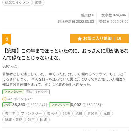
残念なイケメン
復讐
感想数 0
文字数 824,486
最終更新日 2022.05.03
登録日 2022.03.05
6
お気に入り追加
16
【完結】この年までほっといたのに、おっさんに用があるな
んて碌なことじゃないよな。
BBやっこ
冒険者として過ごしていた。 年くっただけだって 頼れるベテラン。ちょっと口
うるさいとつく。 そんな日々を送っていた男に元にやってきた怪しい人物達？
俺は冒険者仲間を連れて、すぐに兄貴の領地へ向かった。
ファンタジー
完結
ｼｮｰﾄｼｮｰﾄ
24h.ポイント
7pt
38,353
6,002
位 / 228,847件
位 / 53,335件
小説
ファンタジー
異世界
ファンタジー
知らせ
領地
危機
冒険者
兄貴
陰謀・策略
領主
回避