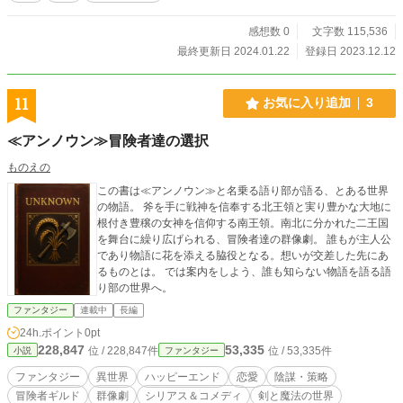
感想数 0
文字数 115,536
最終更新日 2024.01.22
登録日 2023.12.12
11
お気に入り追加
3
≪アンノウン≫冒険者達の選択
ものえの
この書は≪アンノウン≫と名乗る語り部が語る、とある世界
の物語。 斧を手に戦神を信奉する北王領と実り豊かな大地に
根付き豊穣の女神を信仰する南王領。南北に分かれた二王国
を舞台に繰り広げられる、冒険者達の群像劇。 誰もが主人公
であり物語に花を添える脇役となる。想いが交差した先にあ
るものとは。 では案内をしよう、誰も知らない物語を語る語
り部の世界へ。
ファンタジー
連載中
長編
24h.ポイント
0pt
228,847
53,335
位 / 228,847件
位 / 53,335件
小説
ファンタジー
ファンタジー
異世界
ハッピーエンド
恋愛
陰謀・策略
冒険者ギルド
群像劇
シリアス＆コメディ
剣と魔法の世界