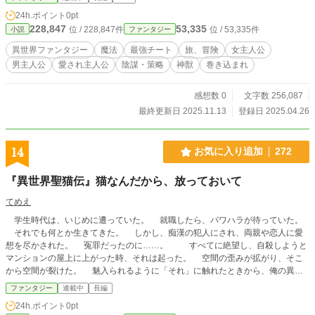
うな予感。 色々な世界に飛ばされたり！？知れば知る程胡散
24h.ポイント
0pt
臭い世界…。) 訳あって題名少し変えました。
228,847
53,335
位 / 228,847件
位 / 53,335件
小説
ファンタジー
異世界ファンタジー
魔法
最強チート
旅、冒険
女主人公
男主人公
愛され主人公
陰謀・策略
神獣
巻き込まれ
感想数 0
文字数 256,087
最終更新日 2025.11.13
登録日 2025.04.26
14
お気に入り追加
272
『異世界聖猫伝』猫なんだから、放っておいて
てめえ
学生時代は、いじめに遭っていた。 就職したら、パワハラが待っていた。
それでも何とか生きてきた。 しかし、痴漢の犯人にされ、両親や恋人に愛
想を尽かされた。 冤罪だったのに……。 すべてに絶望し、自殺しようと
マンションの屋上に上がった時、それは起った。 空間の歪みが拡がり、そこ
から空間が裂けた。 魅入られるように「それ」に触れたときから、俺の異世
界生活が始まったんだ。
ファンタジー
連載中
長編
24h.ポイント
0pt