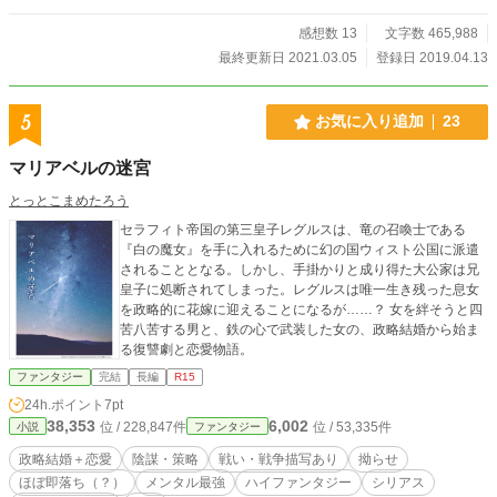
延びて、望みのスローライフを送れるのだろうかという物語です。 基本、生産
チートでほのぼの生活が主体――のはずだったのですが、陸上戦艦の艦隊戦や戦
感想数 13
文字数 465,988
争描写が増えています。 小説家になろう、カクヨムでも公開しています。改稿
最終更新日 2021.03.05
登録日 2019.04.13
版はカクヨム最新。
5
お気に入り追加
23
マリアベルの迷宮
とっとこまめたろう
セラフィト帝国の第三皇子レグルスは、竜の召喚士である
『白の魔女』を手に入れるために幻の国ウィスト公国に派遣
されることとなる。しかし、手掛かりと成り得た大公家は兄
皇子に処断されてしまった。レグルスは唯一生き残った息女
を政略的に花嫁に迎えることになるが……？ 女を絆そうと四
苦八苦する男と、鉄の心で武装した女の、政略結婚から始ま
る復讐劇と恋愛物語。
ファンタジー
完結
長編
R15
24h.ポイント
7pt
38,353
6,002
位 / 228,847件
位 / 53,335件
小説
ファンタジー
政略結婚＋恋愛
陰謀・策略
戦い・戦争描写あり
拗らせ
ほぼ即落ち（？）
メンタル最強
ハイファンタジー
シリアス