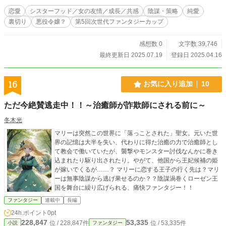
恋愛
シスターフッド／女の友情／成長／共感
陰謀・策略
純愛
裏切り
悪役令嬢？
第5回次世代ファンタジーカップ
感想数 0
文字数 39,746
最終更新日 2025.07.19
登録日 2025.04.16
16
お気に入り追加
10
ただ今絶賛逃走中！！～治癒師が詐欺師にされる前に～
冬木光
マリーは突然この世界に「落っことされた」聖女。元いた世
界の記憶は大半を失い、代わりに得た治癒の力で治癒師とし
て教会で働いていたが、襲撃やモンスター討伐なんかに巻き
込まれたり駆り出されたり。やがて、他国から王妃候補の姫
が嫁いでくるが……？ マリーに恋する王子の行く先は？マリ
ーは無事陰謀から逃げ果せるのか？？陰謀渦巻くローゼン王
国を舞台に繰り広げられる、痛快ファンタジー！！
ファンタジー
連載中
長編
24h.ポイント
0pt
228,847
53,335
位 / 228,847件
位 / 53,335件
小説
ファンタジー