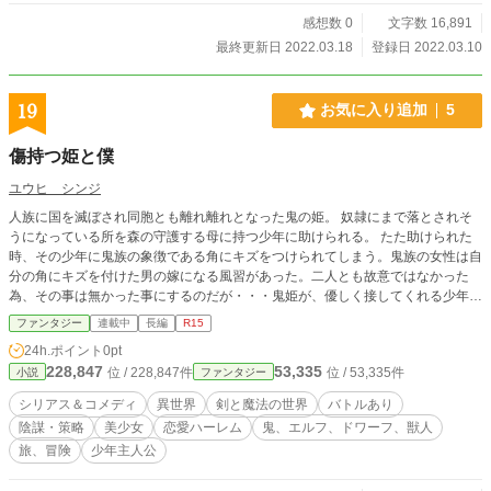
感想数 0
文字数 16,891
最終更新日 2022.03.18
登録日 2022.03.10
19
お気に入り追加
5
傷持つ姫と僕
ユウヒ シンジ
人族に国を滅ぼされ同胞とも離れ離れとなった鬼の姫。 奴隷にまで落とされそ
うになっている所を森の守護する母に持つ少年に助けられる。 たた助けられた
時、その少年に鬼族の象徴である角にキズをつけられてしまう。鬼族の女性は自
分の角にキズを付けた男の嫁になる風習があった。二人とも故意ではなかった
為、その事は無かった事にするのだが・・・鬼姫が、優しく接してくれる少年に
次第に心を開き共に成長していくお話です。
ファンタジー
連載中
長編
R15
24h.ポイント
0pt
228,847
53,335
位 / 228,847件
位 / 53,335件
小説
ファンタジー
シリアス＆コメディ
異世界
剣と魔法の世界
バトルあり
陰謀・策略
美少女
恋愛ハーレム
鬼、エルフ、ドワーフ、獣人
旅、冒険
少年主人公