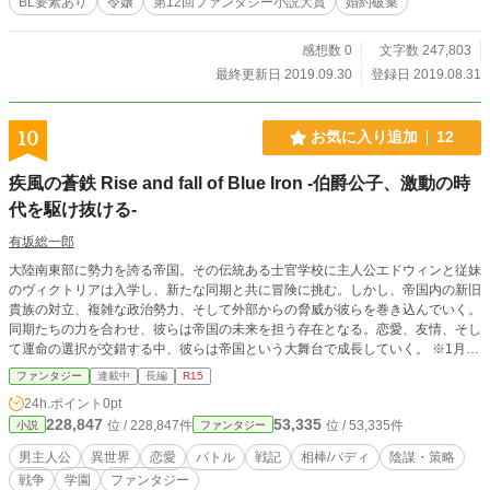
BL要素あり
令嬢
第12回ファンタジー小説大賞
婚約破棄
が生息できるスポットへ彼らを分散させる事になった。レヴ
ァイアタンはそんな分散先に作られた国の一つだった。
感想数 0
文字数 247,803
最終更新日 2019.09.30
登録日 2019.08.31
10
お気に入り追加
12
疾風の蒼鉄 Rise and fall of Blue Iron -伯爵公子、激動の時
代を駆け抜ける-
有坂総一郎
大陸南東部に勢力を誇る帝国。その伝統ある士官学校に主人公エドウィンと従妹
のヴィクトリアは入学し、新たな同期と共に冒険に挑む。しかし、帝国内の新旧
貴族の対立、複雑な政治勢力、そして外部からの脅威が彼らを巻き込んでいく。
同期たちの力を合わせ、彼らは帝国の未来を担う存在となる。恋愛、友情、そし
て運命の選択が交錯する中、彼らは帝国という大舞台で成長していく。 ※1月中
旬までは連続更新分のストック準備済み
ファンタジー
連載中
長編
R15
24h.ポイント
0pt
228,847
53,335
位 / 228,847件
位 / 53,335件
小説
ファンタジー
男主人公
異世界
恋愛
バトル
戦記
相棒/バディ
陰謀・策略
戦争
学園
ファンタジー