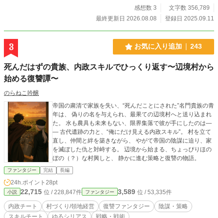
い。 作品PVも公開しております。 雰囲気が気になる方はこ
感想数 3
文字数 356,789
ちらからどうぞ。 https://youtu.be/QOX4x16ZYRs?si=Yqx_4d
最終更新日 2026.08.08
登録日 2025.09.11
O4E_7QyGFU 2026年4月20日連載開始
3
お気に入り追加
243
死んだはずの貴族、内政スキルでひっくり返す〜辺境村から
始める復讐譚〜
のらねこ吟醸
帝国の粛清で家族を失い、“死んだことにされた”名門貴族の青
年は、 偽りの名を与えられ、最果ての辺境村へと送り込まれ
た。 水も農具も未来もない、限界集落で彼が手にしたのは―
― 古代遺跡の力と、“俺にだけ見える内政スキル”。 村を立て
直し、仲間と絆を築きながら、 やがて帝国の陰謀に迫り、家
を滅ぼした仇と対峙する。 辺境から始まる、ちょっぴりほの
ぼの（？）な村興しと、 静かに進む策略と復讐の物語。
ファンタジー
完結
長編
24h.ポイント
28pt
22,715
3,589
位 / 228,847件
位 / 53,335件
小説
ファンタジー
内政チート
村づくり/領地経営
復讐ファンタジー
陰謀・策略
スキルチート
ゆるシリアス
戦略・戦術