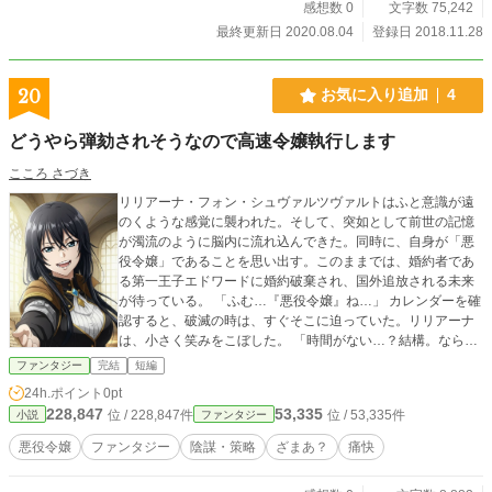
感想数 0
文字数 75,242
最終更新日 2020.08.04
登録日 2018.11.28
20
お気に入り追加
4
どうやら弾劾されそうなので高速令嬢執行します
こころ さづき
リリアーナ・フォン・シュヴァルツヴァルトはふと意識が遠
のくような感覚に襲われた。そして、突如として前世の記憶
が濁流のように脳内に流れ込んできた。同時に、自身が「悪
役令嬢」であることを思い出す。このままでは、婚約者であ
る第一王子エドワードに婚約破棄され、国外追放される未来
が待っている。 「ふむ…『悪役令嬢』ね…」 カレンダーを確
認すると、破滅の時は、すぐそこに迫っていた。リリアーナ
は、小さく笑みをこぼした。 「時間がない…？結構。なら
ば、こちらにも考えがありますわ」 リリアーナは、即座に行
ファンタジー
完結
短編
動を開始した。その瞳には、強い意志の光が宿っている。
24h.ポイント
0pt
「このリリアーナ・フォン・シュヴァルツヴァルトに、無駄
228,847
53,335
位 / 228,847件
位 / 53,335件
小説
ファンタジー
に時を浪費する趣味はありません」
悪役令嬢
ファンタジー
陰謀・策略
ざまあ？
痛快