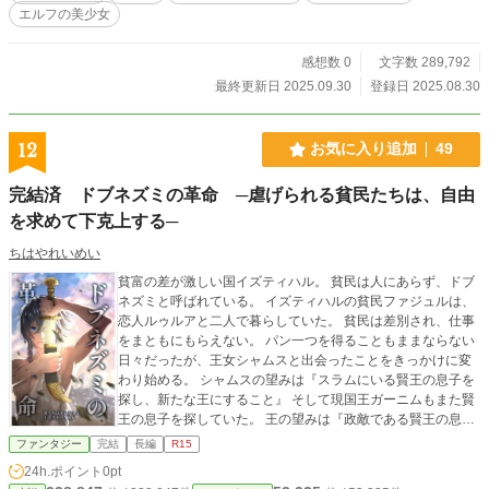
エルフの美少女
感想数 0
文字数 289,792
最終更新日 2025.09.30
登録日 2025.08.30
12
お気に入り追加
49
完結済 ドブネズミの革命 ─虐げられる貧民たちは、自由
を求めて下克上する─
ちはやれいめい
貧富の差が激しい国イズティハル。 貧民は人にあらず、ドブ
ネズミと呼ばれている。 イズティハルの貧民ファジュルは、
恋人ルゥルアと二人で暮らしていた。 貧民は差別され、仕事
をまともにもらえない。 パン一つを得ることもままならない
日々だったが、王女シャムスと出会ったことをきっかけに変
わり始める。 シャムスの望みは『スラムにいる賢王の息子を
探し、新たな王にすること』 そして現国王ガーニムもまた賢
王の息子を探していた。 王の望みは『政敵である賢王の息子
を殺すこと』 賢王の息子を殺すため、国王はスラムに火を放
ファンタジー
完結
長編
R15
つ。 そしてファジュルは自分こそが賢王の息子なのだと知る
24h.ポイント
0pt
ことになる。 「戦うしかないのなら戦う。俺はルゥやみんな