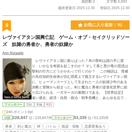
感想数 0
文字数 6,093
最終更新日 2025.12.30
登録日 2025.12.30
9
お気に入り追加
91
レヴァイアタン国興亡記 ゲーム・オブ・セイクリッドソー
ズ 奴隷の勇者か、勇者の奴隷か
Ann Noraaile
レヴァイアタン国に散らばった７本の聖剣は誰の手に渡
り、いかなる奇蹟を起こすのか？ そして善と悪の竜の思惑は
聖剣の行方にどうかかわって行くのか？ この物語は、脅威
の先住知的生命体が住む惑星上で孤立するレヴァイアタン国
に、ヒューマンスードとして生まれた一人の奴隷少年のある
決断と冒険から始まった。剣と魔法と勇者の逆進化世界に繰
り広げられる、一大サーガの幕開けである。 【世界設定】
遠い過去、経済・自然・政治・戦争危機と、あらゆる点で飽
和点に達した人類は、Ωシャッフルと呼ばれる最大級のバイ
ファンタジー
完結
長編
R15
オハザードと大地殻変動を同時に向かえ破滅寸前だった。
24h.ポイント
0pt
この時、グレーテルと呼ばれる新知性が、偶然にも地球に破
228,847
53,335
位 / 228,847件
位 / 53,335件
小説
ファンタジー
損漂着した宇宙特異点ゲートを修理することに成功し、数％
の人間達を深宇宙のある惑星に転移させた。 しかしグレー
勇者
剣と魔法
神
バトル
陰謀・策略
恋愛要素あり
テルは転移先惑星のテラホーミングに失敗し、辛うじて人間