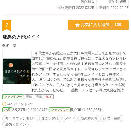
感想数 1
文字数 908
最終更新日 2022.03.25
登録日 2022.03.25
7
お気に入り追加
136
漆黒の万能メイド
化野 雫
初代女帝が英雄だった実の姉を大悪人として処刑する事で
成立した血塗られた歴史を持つ最強にして偉大なるクレサレ
ス帝国。そこを行商しながら旅する若き商人と珍しい黒髪を
持つ仮面の国家公認万能メイド。世間知らずのボンボンとそ
れをフォローするしっかり者の年上メイドと言う風体の二
人。彼らはゆく先々では起こる様々な難事件を華麗に解決し
てゆく。そう、二人にはその見かけとは違うもう一つの隠さ
れた顔があったのだ。 感想、メッセージ等は気楽な気持ち
で送って頂けると嬉しいです。 気にいって頂けたら、『お
ファンタジー
完結
長編
R18
気に入り』への登録も是非お願いします。
24h.ポイント
7pt
38,278
6,006
位 / 228,847件
位 / 53,335件
小説
ファンタジー
異世界ファンタジー
姫君と騎士
メイド
歳の差恋愛
陰謀・策略
最強ヒロイン