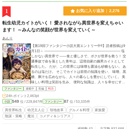
1
お気に入り追加
2,276
転生幼児カイトがいく！ 愛されながら異世界を変えちゃい
ます！ ～みんなの笑顔が世界を変えていく～
あんり
【第19回ファンタジー小説大賞エントリー中‼️】読者投稿は9
月1日～ ―――――――――――――――――――――― 塩
しかない異世界で ――食と優しさで、ボクが世界を救う！ 交
通事故で命を落とした青年は、辺境伯家の嫡男カイトとして
転生した。 だが、この世界には味噌も醤油も砂糖もない。 あ
るのは塩だけ。 そこでカイトは前世の知識を使い、 味噌、黒
糖、豚汁を広めながら、人々の暮らしを豊かにしていく。 美
味しい料理は笑顔を生み、 便利な知識は、人々を幸せにす
る。 そしていつしか、その優しさは身分や立場を超えて人々
ファンタジー
連載中
長編
R15
を繋ぎ、世界を少しずつ変えていく――。 しかしその裏で
24h.ポイント
2,463pt
は、王家を揺るがす陰謀や権力争いも動き始めていた。 この
549
87
位 / 228,847件
位 / 53,335件
小説
ファンタジー
異世界でも愛されることを知った転生幼児カイト。 息子を溺
愛する父ダウニーや家族、仲間たちに支えられながら成長し
異世界転生
幼児主人公
領地改革
グルメ＆料理
家族愛
ていく。 笑いあり、涙あり、ときどきハラハラ。 美味しい料
陰謀・策略
魔法
コメディ＆シリアス
理と豊かな家族愛が紡ぐ異世界成長ファンタジー。 そして―
― 美味しいは正義。
感想数 43
文字数 932,688