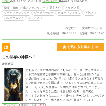
228,847
53,335
位 / 228,847件
位 / 53,335件
小説
ファンタジー
が幸せに暮らせる未来がほしい」 これはドブネズミと呼ばれ
た王子が、貧民たちの幸せのため玉座を勝ち取りにいく物
陰謀・策略
戦記ファンタジー
男主人公
アラビア風
語。 この作品はノベルアップ、小説家になろうにも掲載して
ダークファンタジー
ダークヒーロー
ヒューマンドラマ
下剋上
います。 ＊この物語は、法律・法令に反する行為を容認・推
ハッピーエンド
シリアス
奨するものではありません
感想数 3
文字数 239,796
最終更新日 2022.06.18
登録日 2022.03.20
13
お気に入り追加
29
この世界の神様へ！！
時雨時雨
とあるアースの世界の都市にある小、中、高、大とエスカレ
ート式の超有名な学園珠雨学園には、様々な政財界の子息、
令嬢が通ってました。SクラスからDクラス迄存在する可愛ら
しい制服で有名な学園に通っているＳクラスの鈴白真白１３
歳…。 もう少しで夏休みって呑気に仲間と過ごしていまし
た…。そんな中起きた酷い地震と眩い光り、世界滅亡
か ！？と思ったら………？？ (神々シリーズとしての作品で
すが、続きだったり違う事がいきなり起きたりします……。
ドタバタ物語…！ 良かったら読んで見て下さい！長くなりそ
ファンタジー
連載中
長編
R15