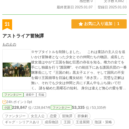
感想数 0
文字数 8,882
最終更新日 2025.01.07
登録日 2025.01.03
21
お気に入り追加
1
アストライア冒険譚
ものえの
※サブタイトルを削除しました。 これは童話の主人公を追
いかけ冒険者となった少女とその仲間たちの物語。成長した
彼女達はやがて王国を蝕む巨悪の存在を知る。権力の全てを
手にし独裁を行う”護国卿”、その統括下にある護国兵団の一番
隊隊長にして『王国の剣』黒太子エドゥ、そして国民の不安
を煽り王国崩壊を目論む魔女結社『赤き茨』。完璧な正解は
無い、それでも少女は仲間と共にド真ん中をぶち抜いて行
く。 謎を秘めた黒曜石の短剣。 身分は違えど無心の愛を誓う
一人の小姓。 師匠の仇を追い遥か東方から流れ着いた義の
ファンタジー
連載中
長編
漢。 そして”魔女狩りの魔術師”と呼ばれ畏れられる銀髪の”魔
24h.ポイント
0pt
女”。 個性豊かなキャラクターが奏でる王道ファンタジー群像
228,847
53,335
位 / 228,847件
位 / 53,335件
小説
ファンタジー
劇。もし琴線に係る言葉があれば手に取って見て下さい。 ※
この小説には画像（挿絵）が含まれます。データ通信量が気
ファンタジー
女主人公
恋愛
冒険譚
群像劇
になる方はご注意ください。
ギャグ・シリアスあり
成長物語
王国
王道展開
陰謀・策略