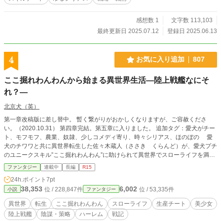
感想数 1
文字数 113,103
最終更新日 2025.07.12
登録日 2025.06.13
4
お気に入り追加
807
ここ掘れわんわんから始まる異世界生活―陸上戦艦なにそ
れ？―
北京犬（英）
第一章改稿版に差し替中。 暫く繋がりがおかしくなりますが、ご容赦くださ
い。（2020.10.31） 第四章完結。第五章に入りました。 追加タグ：愛犬がチー
ト、モフモフ、農業、奴隷、少しコメディ寄り、時々シリアス、ほのぼの 愛
犬のチワワと共に異世界転生した佐々木蔵人（ささき くらんど）が、愛犬プチ
のユニークスキル”ここ掘れわんわん”に助けられて異世界でスローライフを満喫
しようとします。 しかし転生して降り立った場所は魔物が蔓延る秘境の森。 蔵
ファンタジー
連載中
長編
R15
人の基本レベルは１で、持っているスキルも初期スキルのＬｖ．１のみ。 ある
24h.ポイント
7pt
日、プチの”ここ掘れわんわん”によりチート能力を得てしまいます。 しかし蔵人
38,353
6,002
位 / 228,847件
位 / 53,335件
小説
ファンタジー
は自身のイメージ力の問題でチート能力を使いこなせません。 思い付きで農場
をチート改造して生活に困らなくなり、奴隷を買い、なぜか全員が嫁になってハ
異世界
転生
ここ掘れわんわん
スローライフ
生産チート
美少女
ーレム生活を開始。 そして塒（ねぐら）として確保した遺跡が……。大きな陰
陸上戦艦
陰謀・策略
ハーレム
戦記
謀に巻き込まれてしまいます。 前途多難な異世界生活を愛犬や嫁達と共に生き