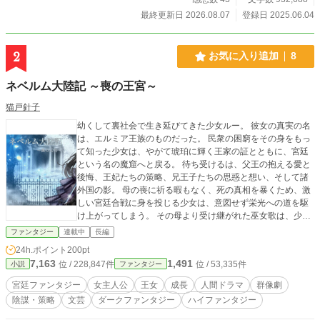
最終更新日 2026.08.07
登録日 2025.06.04
2
お気に入り追加
8
ネベルム大陸記 ～喪の王宮～
猫戸針子
幼くして裏社会で生き延びてきた少女ルー。 彼女の真実の名
は、エルミア王族のものだった。 民衆の困窮をその身をもっ
て知った少女は、やがて琥珀に輝く王家の証とともに、宮廷
という名の魔窟へと戻る。 待ち受けるは、父王の抱える愛と
後悔、王妃たちの策略、兄王子たちの思惑と想い、そして諸
外国の影。 母の喪に祈る暇もなく、死の真相を暴くため、激
しい宮廷合戦に身を投じる少女は、意図せず栄光への道を駆
け上がってしまう。 その母より受け継がれた巫女歌は、少女
をいつしか信仰の対象へと導く。 不敵な笑みを浮かべ奔走す
ファンタジー
連載中
長編
る少女が真に望むのは、仲間達とのささやかな幸せ。 渦巻く
24h.ポイント
200pt
陰謀と愛憎、人の情が交錯する。 Web小説では少し珍しい、
7,163
1,491
位 / 228,847件
位 / 53,335件
小説
ファンタジー
一般文芸寄りの群像宮廷ファンタジー。 最後に笑うのは……
だれ？ 「ボンボンを召し上がったら？甘い物がお好きなので
宮廷ファンタジー
女主人公
王女
成長
人間ドラマ
群像劇
しょう」 「いただきます。あら、潰れてしまいました」 ※18
陰謀・策略
文芸
ダークファンタジー
ハイファンタジー
世紀後半のヨーロッパ諸国の歴史を基にした世界観です。 ※
ライトではありません。腰を据えてゆっくり楽しんでくださ