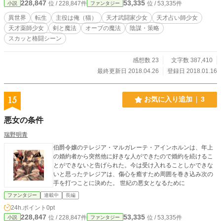
228,847
53,335
位 / 228,847件
位 / 53,335件
小説
ファンタジー
異世界
転生
主役は俺（猫）
天才武闘家少女
天才占い師少女
天才薬師少女
剣と魔法
オーブの魔法
陰謀・策略
スカッと格闘シーン
感想数 23
文字数 387,410
最終更新日 2018.04.26
登録日 2018.01.16
15
お気に入り追加
3
悪女の条件
瑞野明青
伯爵令嬢のテレジア・マルガレーテ・アインホルンは、年上
の婚約者から突然他に好きな人ができたので婚約を続けるこ
とができないと告げられた。今は受け入れることしかできな
いと思ったテレジアは、傷心を癒すため周囲を巻き込み次の
手を打つことに決めた。 世紀の悪女となるために
ファンタジー
連載中
長編
24h.ポイント
0pt
228,847
53,335
位 / 228,847件
位 / 53,335件
小説
ファンタジー