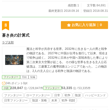
感想数 1
文字数 84,691
最終更新日 2018.09.16
登録日 2018.08.31
8
お気に入り追加
0
蒼き炎の計算式
ラプ太郎
魔法と科学が共存する世界。2032年に生きる一人の男と戦争
の物語である。 2027年に中国が台湾を進行して以来、現在ま
で戦争は続く。 2032年に日本が中国へ宣戦布告した事により
第二次東京大空襲が起こる。 その様な世界を生きる主人公石
破茂は、三菱重工の魔導回路エンジニアであった。 この物語
は、2人の主人公による戦争と陰謀の物語である。
ファンタジー
完結
短編
24h.ポイント
0pt
228,847
53,335
位 / 228,847件
位 / 53,335件
小説
ファンタジー
ファンタジー
ローファンタジー
日常
戦争
陰謀
ハッピーエンド
日常ファンタジー
陰謀・策略
未来
戦争･戦闘