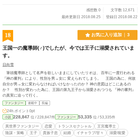
感想数 0
文字数 12,671
最終更新日 2018.08.25
登録日 2018.08.22
18
お気に入り追加
3
王国一の魔導師(♂)でしたが、今では王子に溺愛されていま
す。
日向雪
筆頭魔導師として名声を欲しいままにしていたリオは、 百年に一度行われる
『神の審判』により、性別を男→女に 変えられてしまう。 王国の為に、何故
自分が男→女に変わらなければいけなかったのか？ 神の意図はどこにあるの
か？ 性別が変わった為に、王国の第九王子から溺愛されつつも 『神の審判』
の真実に迫って行く。
ファンタジー
連載中
長編
24h.ポイント
0pt
228,847
53,335
位 / 228,847件
位 / 53,335件
小説
ファンタジー
異世界ファンタジー
恋愛
トランスセクシャル
王宮魔導士
陰謀・策略
王子
貴族子息
結婚
イチャラブ/甘々
溺愛/寵愛