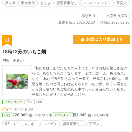
異世界
聖女追放
ざまぁ
恋愛要素なし
ハッピーエンド？
苦労人
感想数 0
文字数 9,373
最終更新日 2025.02.20
登録日 2025.02.20
11
お気に入り追加
0
18時12分のいちご畑
岡智 みみか
「私たちは、あなたたちの未来です。いま行動を起こさなけ
れば、あなたちもこうなります。全て。誰一人、免れること
なく」 私が行方不明となって一週間。発見された場所は、消
息を絶ったのと同じおばあちゃんのいちご畑。怖くて震えな
がら真っ暗ないちご畑の真ん中でしゃがみ込んでいた私を、
発見したお巡りさんが抱き上げた。
ファンタジー
完結
短編
24h.ポイント
0pt
228,909
53,349
位 / 228,909件
位 / 53,349件
小説
ファンタジー
SF（すこしふしぎ）
コメディ
恋愛要素なし
宇宙人