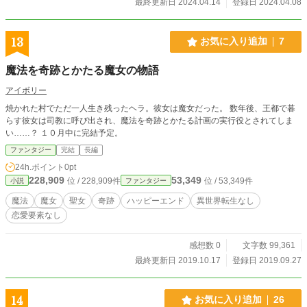
最終更新日 2024.04.14
登録日 2024.04.08
13
お気に入り追加
7
魔法を奇跡とかたる魔女の物語
アイボリー
焼かれた村でただ一人生き残ったヘラ。彼女は魔女だった。 数年後、王都で暮
らす彼女は司教に呼び出され、魔法を奇跡とかたる計画の実行役とされてしま
い……？ １０月中に完結予定。
ファンタジー
完結
長編
24h.ポイント
0pt
228,909
53,349
位 / 228,909件
位 / 53,349件
小説
ファンタジー
魔法
魔女
聖女
奇跡
ハッピーエンド
異世界転生なし
恋愛要素なし
感想数 0
文字数 99,361
最終更新日 2019.10.17
登録日 2019.09.27
14
お気に入り追加
26