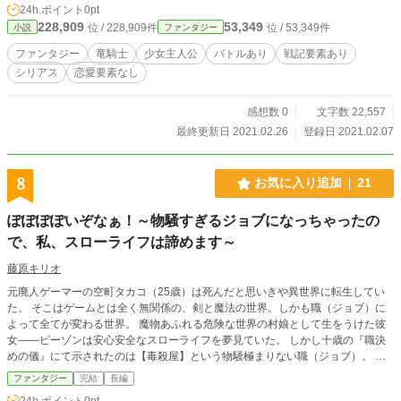
24h.ポイント
0pt
228,909
53,349
位 / 228,909件
位 / 53,349件
小説
ファンタジー
ファンタジー
竜騎士
少女主人公
バトルあり
戦記要素あり
シリアス
恋愛要素なし
感想数 0
文字数 22,557
最終更新日 2021.02.26
登録日 2021.02.07
8
お気に入り追加
21
ぽぽぽぽいぞなぁ！～物騒すぎるジョブになっちゃったの
で、私、スローライフは諦めます～
藤原キリオ
元廃人ゲーマーの空町タカコ（25歳）は死んだと思いきや異世界に転生してい
た。 そこはゲームとは全く無関係の、剣と魔法の世界。しかも職（ジョブ）に
よって全てが変わる世界。 魔物あふれる危険な世界の村娘として生をうけた彼
女――ピーゾンは安心安全なスローライフを夢見ていた。 しかし十歳の『職決
めの儀』にて示されたのは【毒殺屋】という物騒極まりない職（ジョブ）。 し
かも固有職（ユニークジョブ）という歴史的に未知の職（ジョブ）だった。 ス
ファンタジー
完結
長編
ローライフを諦めざるを得ない状況となったピーゾンは、嫌々ながらも冒険者と
24h.ポイント
0pt