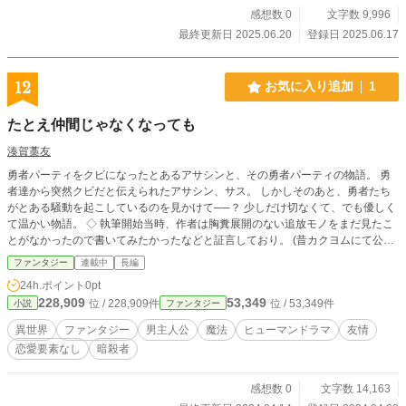
感想数 0
文字数 9,996
最終更新日 2025.06.20
登録日 2025.06.17
12
お気に入り追加
1
たとえ仲間じゃなくなっても
湊賀藁友
勇者パーティをクビになったとあるアサシンと、その勇者パーティの物語。 勇
者達から突然クビだと伝えられたアサシン、サス。 しかしそのあと、勇者たち
がとある騒動を起こしているのを見かけて──？ 少しだけ切なくて、でも優しく
て温かい物語。 ◇ 執筆開始当時、作者は胸糞展開のない追放モノをまだ見たこ
とがなかったので書いてみたかったなどと証言しており。 (昔カクヨムにて公開
していたものを手直しし再公開しています。)
ファンタジー
連載中
長編
24h.ポイント
0pt
228,909
53,349
位 / 228,909件
位 / 53,349件
小説
ファンタジー
異世界
ファンタジー
男主人公
魔法
ヒューマンドラマ
友情
恋愛要素なし
暗殺者
感想数 0
文字数 14,163