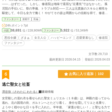
――…はずだった。 しかし、修道院は地味で退屈な“左遷先”ではなかった。 孤
児院の手伝いに、祭の準備、トラブル対応―― 三人は元貴族のスキルと根性を
駆使して、今日も全力で働く！ やがてその姿は周囲からの信頼を得て、修道院
にとってなくてはならない存在に。 一方、彼女たちを裏切った元婚約者たち
ファンタジー
連載中
長編
は……？ 「……私は、いったい今まで、なにを見てきていたんだ……」 「あの
24h.ポイント
7pt
女……卑しい平民に落ちたはずなのに……！」 「……まるで、太陽だな……」
38,691
5,922
位 / 228,909件
位 / 53,349件
小説
ファンタジー
見放された令嬢たちは、第二の人生で幸せに生きる！ ちょっぴりざまぁ、でも
心温まる“元悪役令嬢”の、修道院大奮闘なんちゃってほのぼのコメディ！ ※カク
悪役令嬢
ざまぁ
女主人公
ハッピーエンド
恋愛要素なし
修道院
ヨム・えブリスタ・小説家になろうにて同時掲載中 悪役令嬢ものでたまに修道
ファンタジー
院送りってあるけど、送られる修道院もたまったもんじゃないだろうな、なんて
思ってできたお話です。 ※ 作中、ふつうに紙を使っていたり、日本のおとぎ話
が出てきたり、外国語も混じっていたりしますが、転生要素は特にありません。
文字数 29,710
ご都合設定です ※
最終更新日 2026.04.15
登録日 2026.04.03
6
お気に入り追加
102
逃亡聖女と社畜
澤谷弥（さわたに わたる）
書籍情報
女官殺しの濡れ衣を着せられた聖女ミュリエル（１８歳）は、神殿の追ってから
逃れ、北の国境の街、ガルトンへとたどり着く。 身分を隠してリエと名乗り、
ようやく穏やかな日々を手に入れた。半年後、「家畜が欲しい！」と聖なる力で
鶏を召喚したはずが、なぜか現れたのは異世界からやってきた冴えないサラリー