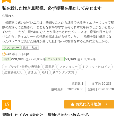
私を殺した憎き旦那様、必ず復讐を果たしてみせます
久遠れん
侯爵家に嫁いだベレニスは、些細なことから旦那であるティエリーによって屋
敷の奥深くに監禁され、まともな食事や水すら与えれず死を待つしかないと思っ
ていた。 だが、死ぬ前になんとか助け出されたベレニスは、療養の日々を送
りながら、ティエリーへの憎悪を燃え上がらせていた。 治療を受け健康にな
ったベレニスは受けた自身が受けた仕打ちへの復讐をするために立ち上がる。
ファンタジー
完結
短編
24h.ポイント
0pt
228,909
53,349
位 / 228,909件
位 / 53,349件
小説
ファンタジー
モブな女性×壮絶な復讐劇
異世界
ファンタジー
ドアマットヒロイン
恋愛要素なし
ざまぁ
処刑
新エンタメ大賞
感想数 1
文字数 10,233
最終更新日 2026.06.30
登録日 2026.06.28
15
お気に入り追加
7
冒険したくない彼女と、冒険できない旅をする