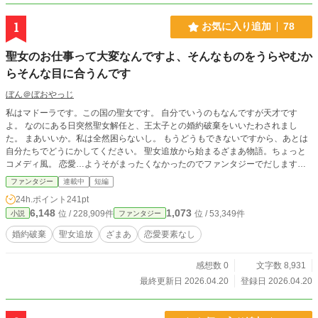
1
お気に入り追加
78
聖女のお仕事って大変なんですよ、そんなものをうらやむか
らそんな目に合うんです
ぼん＠ぼおやっじ
私はマドーラです。この国の聖女です。 自分でいうのもなんですが天才です
よ。 なのにある日突然聖女解任と、王太子との婚約破棄をいいたわされまし
た。 まあいいか。私は全然困らないし。 もうどうもできないですから、あとは
自分たちでどうにかしてください。 聖女追放から始まるざまあ物語。ちょっと
コメディ風。 恋愛…ようそがまったくなかったのでファンタジーでだします。
設定ゆるっと。ストーリーふわっと。 お気軽にお試しください。
ファンタジー
連載中
短編
24h.ポイント
241pt
6,148
1,073
位 / 228,909件
位 / 53,349件
小説
ファンタジー
婚約破棄
聖女追放
ざまあ
恋愛要素なし
感想数 0
文字数 8,931
最終更新日 2026.04.20
登録日 2026.04.20