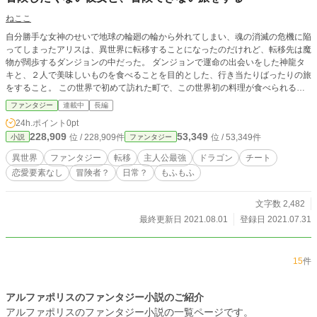
ねここ
自分勝手な女神のせいで地球の輪廻の輪から外れてしまい、魂の消滅の危機に陥
ってしまったアリスは、異世界に転移することになったのだけれど、転移先は魔
物が闊歩するダンジョンの中だった。 ダンジョンで運命の出会いをした神龍タ
キと、２人で美味しいものを食べることを目的とした、行き当たりばったりの旅
をすること。 この世界で初めて訪れた町で、この世界初の料理が食べられると
わくわくしていたアリスと、１０００年ぶりの温かい食事に胸膨らませるタキだ
ファンタジー
連載中
長編
ったが、最初に訪れた冒険者ギルドでトラブルに巻き込まれてしまい・・・ た
24h.ポイント
0pt
だいま、再編中です <(_ _)>
228,909
53,349
位 / 228,909件
位 / 53,349件
小説
ファンタジー
異世界
ファンタジー
転移
主人公最強
ドラゴン
チート
恋愛要素なし
冒険者？
日常？
もふもふ
文字数 2,482
最終更新日 2021.08.01
登録日 2021.07.31
15
件
アルファポリスのファンタジー小説のご紹介
アルファポリスのファンタジー小説の一覧ページです。