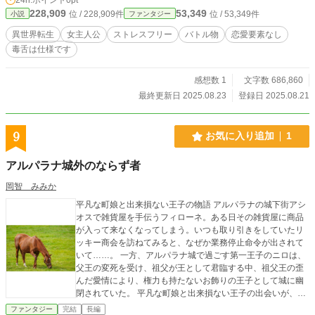
なる事を決意する。 目指すは王都。そして国に囲われない自由な生活。暗殺者
228,909
53,349
位 / 228,909件
位 / 53,349件
小説
ファンタジー
とか、国の暗部とか絶対嫌です！ そしてピーゾンの元には次から次へと厄介事
と愉快なパーティーメンバーが集まってくる。 果たして彼女の元にいつかスロ
異世界転生
女主人公
ストレスフリー
バトル物
恋愛要素なし
ーライフは訪れるのか（多分ムリです）
毒舌は仕様です
感想数 1
文字数 686,860
最終更新日 2025.08.23
登録日 2025.08.21
9
お気に入り追加
1
アルパラナ城外のならず者
岡智 みみか
平凡な町娘と出来損ない王子の物語 アルパラナの城下街アシ
オスで雑貨屋を手伝うフィローネ。ある日その雑貨屋に商品
が入って来なくなってしまう。いつも取り引きをしていたリ
ッキー商会を訪ねてみると、なぜか業務停止命令が出されて
いて……。 一方、アルパラナ城で過ごす第一王子のニロは、
父王の変死を受け、祖父が王として君臨する中、祖父王の歪
んだ愛情により、権力も持たないお飾りの王子として城に幽
閉されていた。 平凡な町娘と出来損ない王子の出会いが、ア
シオスの危機を救う！
ファンタジー
完結
長編