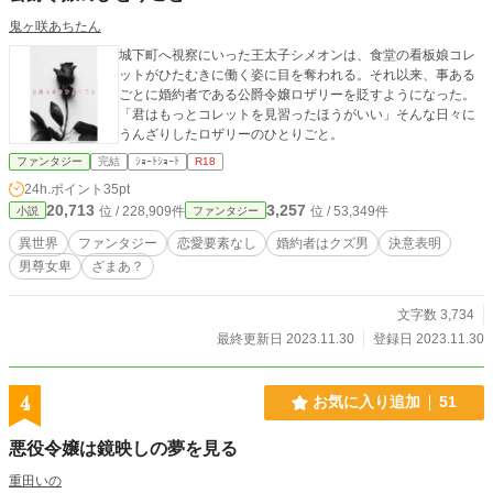
鬼ヶ咲あちたん
城下町へ視察にいった王太子シメオンは、食堂の看板娘コレ
ットがひたむきに働く姿に目を奪われる。それ以来、事ある
ごとに婚約者である公爵令嬢ロザリーを貶すようになった。
「君はもっとコレットを見習ったほうがいい」そんな日々に
うんざりしたロザリーのひとりごと。
ファンタジー
完結
ｼｮｰﾄｼｮｰﾄ
R18
24h.ポイント
35pt
20,713
3,257
位 / 228,909件
位 / 53,349件
小説
ファンタジー
異世界
ファンタジー
恋愛要素なし
婚約者はクズ男
決意表明
男尊女卑
ざまあ？
文字数 3,734
最終更新日 2023.11.30
登録日 2023.11.30
4
お気に入り追加
51
悪役令嬢は鏡映しの夢を見る
重田いの