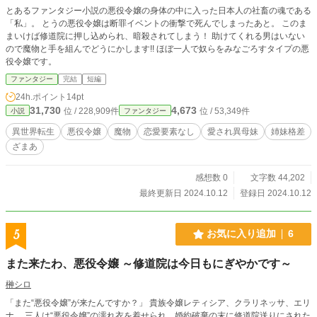
とあるファンタジー小説の悪役令嬢の身体の中に入った日本人の社畜の魂である
「私」。 とうの悪役令嬢は断罪イベントの衝撃で死んでしまったあと。 このま
まいけば修道院に押し込められ、暗殺されてしまう！ 助けてくれる男はいない
ので魔物と手を組んでどうにかします!! ほぼ一人で奴らをみなごろすタイプの悪
役令嬢です。
ファンタジー
完結
短編
24h.ポイント
14pt
31,730
4,673
位 / 228,909件
位 / 53,349件
小説
ファンタジー
異世界転生
悪役令嬢
魔物
恋愛要素なし
愛され異母妹
姉妹格差
ざまあ
感想数 0
文字数 44,202
最終更新日 2024.10.12
登録日 2024.10.12
5
お気に入り追加
6
また来たわ、悪役令嬢 ～修道院は今日もにぎやかです～
榊シロ
「また“悪役令嬢”が来たんですか？」 貴族令嬢レティシア、クラリネッサ、エリ
ナ。 三人は“悪役令嬢”の濡れ衣を着せられ、婚約破棄の末に修道院送りにされた