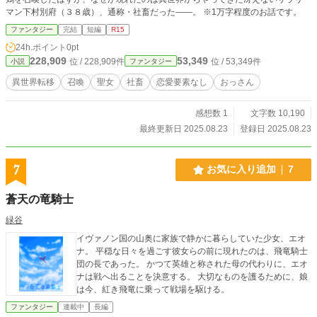
マン下村別府（３８歳）、通称・社畜だった――。 ※1万字程度のお話です。
ファンタジー
完結
短編
R15
24h.ポイント
0pt
228,909
53,349
位 / 228,909件
位 / 53,349件
小説
ファンタジー
異世界転移
召喚
聖女
社畜
恋愛要素なし
おっさん
感想数 1
文字数 10,190
最終更新日 2025.08.23
登録日 2025.08.23
7
お気に入り追加
7
蒼天の竜騎士
緑谷
イヴァノン国の山奥に家族で静かに暮らしていた少女、エオ
ナ。 平穏な日々を過ごす彼女らの前に現れたのは、飛竜騎士
団の長であった。 かつて英雄と称された母の代わりに、エオ
ナは戦へ出ることを決意する。 大切なものを護るために、娘
は今、紅き飛竜に乗って戦場を駆ける。
ファンタジー
連載中
長編