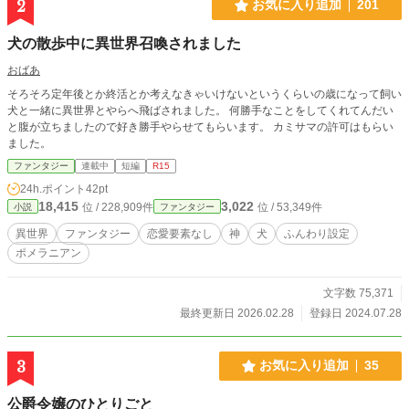
2
お気に入り追加
201
犬の散歩中に異世界召喚されました
おばあ
そろそろ定年後とか終活とか考えなきゃいけないというくらいの歳になって飼い
犬と一緒に異世界とやらへ飛ばされました。 何勝手なことをしてくれてんだい
と腹が立ちましたので好き勝手やらせてもらいます。 カミサマの許可はもらい
ました。
ファンタジー
連載中
短編
R15
24h.ポイント
42pt
18,415
3,022
位 / 228,909件
位 / 53,349件
小説
ファンタジー
異世界
ファンタジー
恋愛要素なし
神
犬
ふんわり設定
ポメラニアン
文字数 75,371
最終更新日 2026.02.28
登録日 2024.07.28
3
お気に入り追加
35
公爵令嬢のひとりごと