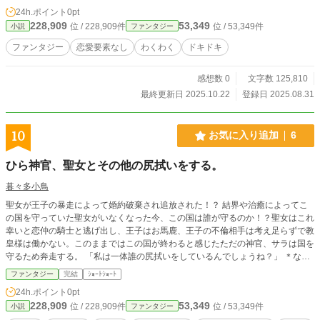
24h.ポイント
0pt
228,909
53,349
位 / 228,909件
位 / 53,349件
小説
ファンタジー
ファンタジー
恋愛要素なし
わくわく
ドキドキ
感想数 0
文字数 125,810
最終更新日 2025.10.22
登録日 2025.08.31
10
お気に入り追加
6
ひら神官、聖女とその他の尻拭いをする。
暮々多小鳥
聖女が王子の暴走によって婚約破棄され追放された！？ 結界や治癒によってこ
の国を守っていた聖女がいなくなった今、この国は誰が守るのか！？聖女はこれ
幸いと恋仲の騎士と逃げ出し、王子はお馬鹿、王子の不倫相手は考え足らずで教
皇様は働かない。このままではこの国が終わると感じたただの神官、サラは国を
守るため奔走する。 「私は一体誰の尻拭いをしているんでしょうね？」 ＊なん
の役職も持たないただの神官が国を守るために頭を悩ませ、どうにか問題に対処
ファンタジー
完結
ｼｮｰﾄｼｮｰﾄ
していく苦労話です。恋愛要素はありません。 ＊小説家になろう様に短編とし
24h.ポイント
0pt
て投稿していたものになります。
228,909
53,349
位 / 228,909件
位 / 53,349件
小説
ファンタジー