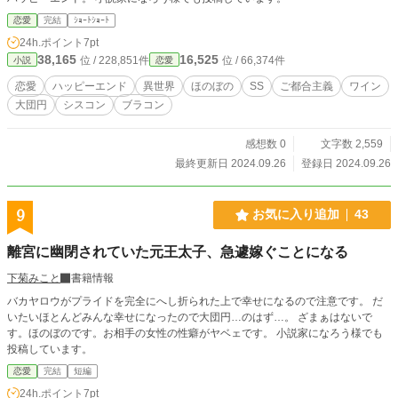
恋愛
完結
ｼｮｰﾄｼｮｰﾄ
24h.ポイント
7pt
38,165
16,525
位 / 228,851件
位 / 66,374件
小説
恋愛
恋愛
ハッピーエンド
異世界
ほのぼの
SS
ご都合主義
ワイン
大団円
シスコン
ブラコン
感想数 0
文字数 2,559
最終更新日 2024.09.26
登録日 2024.09.26
9
お気に入り追加
43
離宮に幽閉されていた元王太子、急遽嫁ぐことになる
下菊みこと
書籍情報
バカヤロウがプライドを完全にへし折られた上で幸せになるので注意です。 だ
いたいほとんどみんな幸せになったので大団円…のはず…。 ざまぁはないで
す。ほのぼのです。お相手の女性の性癖がヤベェです。 小説家になろう様でも
投稿しています。
恋愛
完結
短編
24h.ポイント
7pt