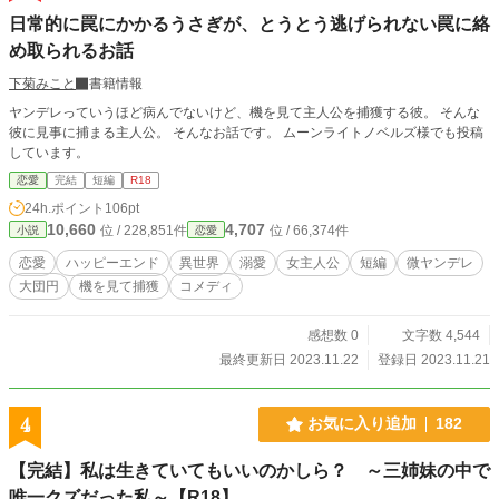
日常的に罠にかかるうさぎが、とうとう逃げられない罠に絡
め取られるお話
下菊みこと
書籍情報
ヤンデレっていうほど病んでないけど、機を見て主人公を捕獲する彼。 そんな
彼に見事に捕まる主人公。 そんなお話です。 ムーンライトノベルズ様でも投稿
しています。
恋愛
完結
短編
R18
24h.ポイント
106pt
10,660
4,707
位 / 228,851件
位 / 66,374件
小説
恋愛
恋愛
ハッピーエンド
異世界
溺愛
女主人公
短編
微ヤンデレ
大団円
機を見て捕獲
コメディ
感想数 0
文字数 4,544
最終更新日 2023.11.22
登録日 2023.11.21
4
お気に入り追加
182
【完結】私は生きていてもいいのかしら？ ～三姉妹の中で
唯一クズだった私～【R18】