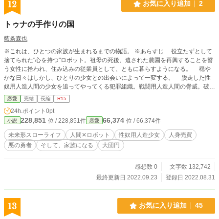
12
お気に入り追加
2
トゥナの手作りの国
藍条森也
※これは、ひとつの家族が生まれるまでの物語。 ※あらすじ 役立たずとして
捨てられた"心を持つ"ロボット。祖母の死後、遺された農園を再興することを誓
う女性に拾われ、住み込みの従業員として、ともに暮らすようになる。 穏や
かな日々はしかし、ひとりの少女との出会いによって一変する。 脱走した性
奴用人造人間の少女を追ってやってくる犯罪組織。戦闘用人造人間の脅威。破壊
される農場。そのさなかの決死の告白。 犯罪組織によって連れ去られた想い
恋愛
完結
長編
R15
人を救うために、役立たずの"心を持つ"ロボットがとった方法とは……。
24h.ポイント
0pt
バラバラにはじまった三つの人生はやがて絡み合い、ひとつのゴ−ルに向かって
228,851
66,374
位 / 228,851件
位 / 66,374件
小説
恋愛
進んでいく。 ※タイトル追加。 ※プロローグ順変更。 ※『ノベルアップ＋』に
ても公開。
未来形スローライフ
人間✕ロボット
性奴用人造少女
人身売買
悪の勇者
そして、家族になる
大団円
感想数 0
文字数 132,742
最終更新日 2022.09.23
登録日 2022.08.31
13
お気に入り追加
45