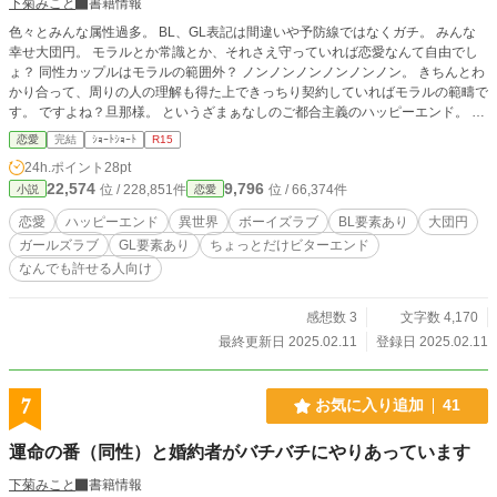
下菊みこと
書籍情報
色々とみんな属性過多。 BL、GL表記は間違いや予防線ではなくガチ。 みんな
幸せ大団円。 モラルとか常識とか、それさえ守っていれば恋愛なんて自由でし
ょ？ 同性カップルはモラルの範囲外？ ノンノンノンノンノンノン。 きちんとわ
かり合って、周りの人の理解も得た上できっちり契約していればモラルの範疇で
す。 ですよね？旦那様。 というざまぁなしのご都合主義のハッピーエンド。 で
も、ちょっとだけビターなエンド。 人を選ぶ…というかなんでも大丈夫な人じ
恋愛
完結
ｼｮｰﾄｼｮｰﾄ
R15
ゃないと見れないお話だと思いますが、よろしければご覧ください。 小説家に
24h.ポイント
28pt
なろう様でも投稿しています。
22,574
9,796
位 / 228,851件
位 / 66,374件
小説
恋愛
恋愛
ハッピーエンド
異世界
ボーイズラブ
BL要素あり
大団円
ガールズラブ
GL要素あり
ちょっとだけビターエンド
なんでも許せる人向け
感想数 3
文字数 4,170
最終更新日 2025.02.11
登録日 2025.02.11
7
お気に入り追加
41
運命の番（同性）と婚約者がバチバチにやりあっています
下菊みこと
書籍情報