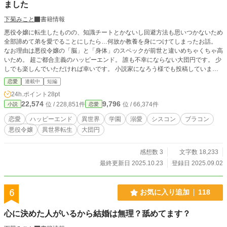
載、地雷満載の作品ですが、クズだった夫婦が改心して心通い合わせていく様
ました
と、公爵家のぬるい愛憎劇を楽しんでいただけたらうれしいです。
下菊みこと
書籍情報
悪役令嬢に転生したものの、知識チートとかないし回避方法も思いつかないため
全部諦めて弟を愛でることにしたら…何故か教養を身につけてしまったお話。
なお理由は悪役令嬢の「脳」と「身体」のスペックが前世と違いめちゃくちゃ高
いため。 超ご都合主義のハッピーエンド。 誰も不幸にならない大団円です。 少
しでも楽しんでいただければ幸いです。 小説家になろう様でも投稿していま
す。
恋愛
連載中
短編
24h.ポイント
28pt
22,574
9,796
位 / 228,851件
位 / 66,374件
小説
恋愛
恋愛
ハッピーエンド
異世界
学園
溺愛
シスコン
ブラコン
悪役令嬢
異世界転生
大団円
感想数 3
文字数 18,233
最終更新日 2025.10.23
登録日 2025.09.02
6
お気に入り追加
118
心に決めた人がいるから結婚は無理？舐めてます？