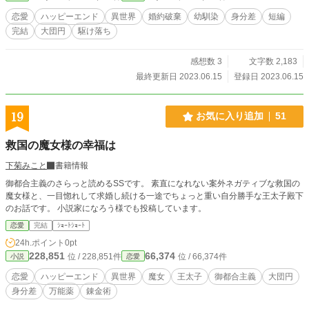
恋愛
ハッピーエンド
異世界
婚約破棄
幼馴染
身分差
短編
完結
大団円
駆け落ち
感想数 3
文字数 2,183
最終更新日 2023.06.15
登録日 2023.06.15
19
お気に入り追加
51
救国の魔女様の幸福は
下菊みこと
書籍情報
御都合主義のさらっと読めるSSです。 素直になれない案外ネガティブな救国の
魔女様と、一目惚れして求婚し続ける一途でちょっと重い自分勝手な王太子殿下
のお話です。 小説家になろう様でも投稿しています。
恋愛
完結
ｼｮｰﾄｼｮｰﾄ
24h.ポイント
0pt
228,851
66,374
位 / 228,851件
位 / 66,374件
小説
恋愛
恋愛
ハッピーエンド
異世界
魔女
王太子
御都合主義
大団円
身分差
万能薬
錬金術