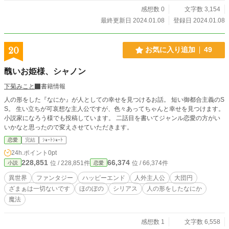
感想数 0
文字数 3,154
最終更新日 2024.01.08
登録日 2024.01.08
20
お気に入り追加
49
醜いお姫様、シャノン
下菊みこと
書籍情報
人の形をした『なにか』が人としての幸せを見つけるお話。 短い御都合主義のS
S。 生い立ちが可哀想な主人公ですが、色々あってちゃんと幸せを見つけます。
小説家になろう様でも投稿しています。 二話目を書いてジャンル恋愛の方がい
いかなと思ったので変えさせていただきます。
恋愛
完結
ｼｮｰﾄｼｮｰﾄ
24h.ポイント
0pt
228,851
66,374
位 / 228,851件
位 / 66,374件
小説
恋愛
異世界
ファンタジー
ハッピーエンド
人外主人公
大団円
ざまぁは一切ないです
ほのぼの
シリアス
人の形をしたなにか
魔法
感想数 1
文字数 6,558