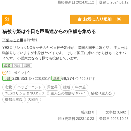
最終更新日 2024.01.12
登録日 2024.01.12
21
お気に入り追加
86
猫被り姫は今日も臣民達からの信頼を集める
下菊みこと
書籍情報
YESロリショタNOタッチのヤベェ神子姫様が、隣国の国王に嫁ぐ話。 主人公は
猫被りしていますが中身はヤバイです。 そして国王に嫁いでからはもっとヤバ
イです。 小説家になろう様でも投稿しています。
恋愛
完結
短編
24h.ポイント
0pt
228,851
66,374
位 / 228,851件
位 / 66,374件
小説
恋愛
恋愛
ハッピーエンド
異世界
結婚
年の差
YESロリショタNOタッチ
主人公の性癖がヤバイ
猫被り主人公
御都合主義
大団円
感想数 0
文字数 3,682
最終更新日 2023.10.23
登録日 2023.10.23