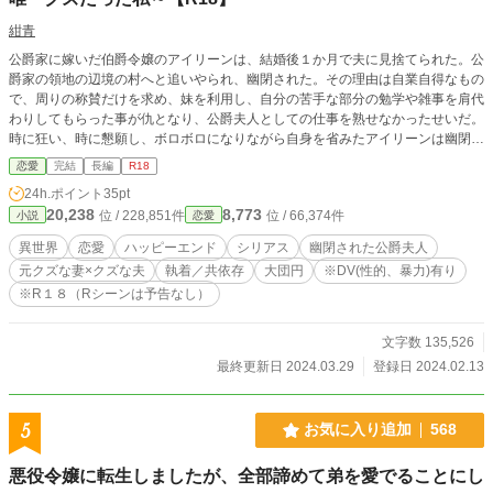
紺青
公爵家に嫁いだ伯爵令嬢のアイリーンは、結婚後１か月で夫に見捨てられた。公
爵家の領地の辺境の村へと追いやられ、幽閉された。その理由は自業自得なもの
で、周りの称賛だけを求め、妹を利用し、自分の苦手な部分の勉学や雑事を肩代
わりしてもらった事が仇となり、公爵夫人としての仕事を熟せなかったせいだ。
時に狂い、時に懇願し、ボロボロになりながら自身を省みたアイリーンは幽閉さ
れてから五年が経ち、穏やかに慎ましやかに暮らしていた。それなのに、自分を
恋愛
完結
長編
R18
見捨てたはずの夫が憔悴した顔でやってきて、アイリーンを蹂躙する。 これ
24h.ポイント
35pt
は、元クズだった妻とクズな夫がお互いに折れた心で傷つけ合い、体で繋がるう
20,238
8,773
位 / 228,851件
位 / 66,374件
小説
恋愛
ちに、お互いを理解し、穴の空いた心を埋め合っていき、やがて幸せになる物
語。 ☆R18作品です。本編のRシーンは予告なく入ります。 ☆「私はいてもい
異世界
恋愛
ハッピーエンド
シリアス
幽閉された公爵夫人
なくても同じなのですね」のスピンオフ。ヒロインのマルティナの姉のアイリー
元クズな妻×クズな夫
執着／共依存
大団円
※DV(性的、暴力)有り
ンのお話です。このお話だけでもわかるようになっています。アイリーンが幸せ
※R１８（Rシーンは予告なし）
になるのを許せない方はブラウザバックお願いします。 ☆なろうに掲載してい
る「私はいてもいなくても同じなのですね ～三人姉妹の中でハズレの私～」の
本編、番外編と、ムーンライトに掲載している「クズな私の恋物語～夫にいらな
文字数 135,526
いと言われて領地の隅に追いやられたのに、憔悴した夫が縋ってくるのですが
最終更新日 2024.03.29
登録日 2024.02.13
～」をもとに加筆、修正したものです。五万字くらい加筆しています。 ※愛憎
劇としてはぬるいですが、無理やりな性的表現、暴力表現があります。また、番
外編にヒーローが第二夫人と寝る描写もガッツリではないですがあります。色々
5
お気に入り追加
568
と地雷のある作品なので、タグをご確認してからお読みください。 ※作者の他
の作品のヒロイン（健気なドアマット系）と違う風味です。登場人物のクズ率、
悪役令嬢に転生しましたが、全部諦めて弟を愛でることにし
自分勝手さが目立つものですので、苦手な方はご注意下さい。 ※注意書き満