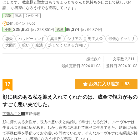
はします。 教皇様と聖女はもうちょっとちゃんと気持ちを口にして欲しいお
話。 小説家になろう様でも投稿しています。
恋愛
完結
ｼｮｰﾄｼｮｰﾄ
24h.ポイント
0pt
228,851
66,374
位 / 228,851件
位 / 66,374件
小説
恋愛
恋愛
ハッピーエンド
異世界
シリアス
男主人公
最低なドッキリ
大団円
呪い
魔法
許してくださる方向け
感想数 0
文字数 2,311
最終更新日 2024.01.08
登録日 2024.01.08
17
お気に入り追加
53
顔に痣のある私を迎え入れてくれたのは、成金で視力がもの
すごく悪い夫でした。
下菊みこと
書籍情報
顔に痣のある女性が、視力の悪い夫と結婚して幸せになるだけ。 ルーヴルナは
生まれつき顔に痣がある。しかし家族に恵まれて幸せに生きてきた。結婚は諦め
て事務仕事を手伝ってお小遣いを貯めていたが、そんなルーヴルナにも縁談が持
ち込まれた。 小説家になろう様でも投稿しています。