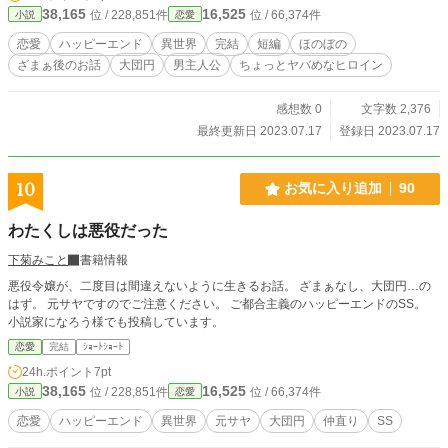
38,165
16,525
位 / 228,851件
位 / 66,374件
小説
恋愛
恋愛
ハッピーエンド
異世界
完結
短編
ほのぼの
ざまぁ後のお話
大団円
男主人公
ちょっとヤバめなヒロイン
感想数 0
文字数 2,376
最終更新日 2023.07.17
登録日 2023.07.17
10
お気に入り追加
90
わたくしは悪役だった
下菊みこと
書籍情報
悪役令嬢が、二度目は間違えないように生きるお話。 ざまぁなし、大団円…の
はず。 元サヤですのでご注意ください。 ご都合主義のハッピーエンドのSS。
小説家になろう様でも投稿しています。
恋愛
完結
ｼｮｰﾄｼｮｰﾄ
24h.ポイント
7pt
38,165
16,525
位 / 228,851件
位 / 66,374件
小説
恋愛
恋愛
ハッピーエンド
異世界
元サヤ
大団円
仲直り
SS