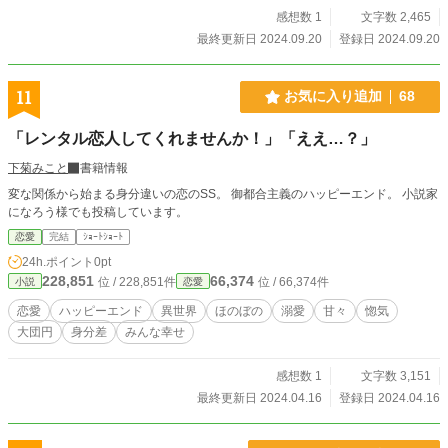
感想数 1
文字数 2,465
最終更新日 2024.09.20
登録日 2024.09.20
11
お気に入り追加
68
「レンタル恋人してくれませんか！」「ええ…？」
下菊みこと
書籍情報
変な関係から始まる身分違いの恋のSS。 御都合主義のハッピーエンド。 小説家
になろう様でも投稿しています。
恋愛
完結
ｼｮｰﾄｼｮｰﾄ
24h.ポイント
0pt
228,851
66,374
位 / 228,851件
位 / 66,374件
小説
恋愛
恋愛
ハッピーエンド
異世界
ほのぼの
溺愛
甘々
惚気
大団円
身分差
みんな幸せ
感想数 1
文字数 3,151
最終更新日 2024.04.16
登録日 2024.04.16