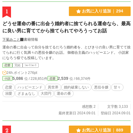
1
お気に入り追加
294
どうせ運命の番に出会う婚約者に捨てられる運命なら、最高
に良い男に育ててから捨てられてやろうってお話
下菊みこと
書籍情報
運命の番に出会って自分を捨てるだろう婚約者を、とびきりの良い男に育てて捨
てられに行く気満々の悪役令嬢のお話。 御都合主義のハッピーエンド。 小説家
になろう様でも投稿しています。
恋愛
完結
ｼｮｰﾄｼｮｰﾄ
24h.ポイント
276pt
5,086
2,539
位 / 228,851件
位 / 66,374件
小説
恋愛
恋愛
ハッピーエンド
異世界
婚約破棄しない
悪役令嬢
甘々
溺愛
ざまぁなし
大団円
運命の番
感想数 2
文字数 3,133
最終更新日 2024.09.01
登録日 2024.09.01
2
お気に入り追加
889