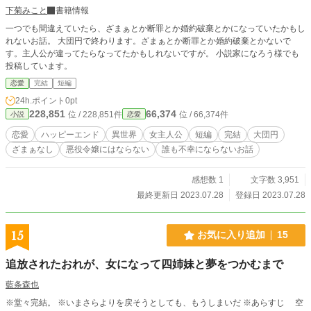
下菊みこと
書籍情報
一つでも間違えていたら、ざまぁとか断罪とか婚約破棄とかになっていたかもし
れないお話。 大団円で終わります。ざまぁとか断罪とか婚約破棄とかないで
す。主人公が違ってたらなってたかもしれないですが。 小説家になろう様でも
投稿しています。
恋愛
完結
短編
24h.ポイント
0pt
228,851
66,374
位 / 228,851件
位 / 66,374件
小説
恋愛
恋愛
ハッピーエンド
異世界
女主人公
短編
完結
大団円
ざまぁなし
悪役令嬢にはならない
誰も不幸にならないお話
感想数 1
文字数 3,951
最終更新日 2023.07.28
登録日 2023.07.28
15
お気に入り追加
15
追放されたおれが、女になって四姉妹と夢をつかむまで
藍条森也
※堂々完結。 ※いまさらよりを戻そうとしても、もうしまいだ ※あらすじ 空