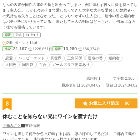
なんの因果か同性の運命の番と出会ってしまい、例に漏れず彼女に愛を持ってし
まう主人公。 しかし今の今まで愛し合ってきた大事な大事な愛おしい婚約者へ
の気持ちも失うことはなかった。 どっちつかずの主人公に、運命の番と婚約者
はバチバチにやりあっている。 果たして三人の明日はどっちだ。 小説家になろ
う様でも投稿しています。
恋愛
完結
ｼｮｰﾄｼｮｰﾄ
24h.ポイント
14pt
31,167
13,280
位 / 228,851件
位 / 66,374件
小説
恋愛
恋愛
ハッピーエンド
異世界
三角関係
運命の番
婚約者
大団円
同性愛
百合
ガールズラブ要素あり
感想数 1
文字数 2,305
最終更新日 2024.04.02
登録日 2024.04.02
8
お気に入り追加
60
休むことを知らない兄にワインを渡すだけ
下菊みこと
書籍情報
ワインを渡して何故か色々好転するお話。 ほのぼのしてるだけ。 ご都合主義の
ハッピーエンド。 小説家になろう様でも投稿しています。