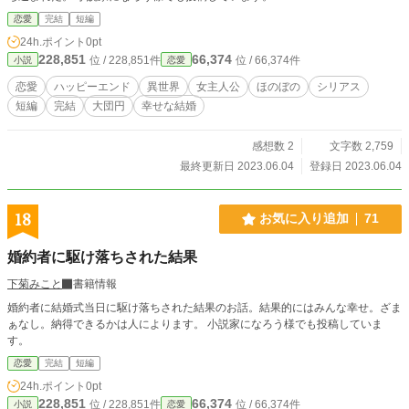
恋愛
完結
短編
24h.ポイント
0pt
228,851
66,374
位 / 228,851件
位 / 66,374件
小説
恋愛
恋愛
ハッピーエンド
異世界
女主人公
ほのぼの
シリアス
短編
完結
大団円
幸せな結婚
感想数 2
文字数 2,759
最終更新日 2023.06.04
登録日 2023.06.04
18
お気に入り追加
71
婚約者に駆け落ちされた結果
下菊みこと
書籍情報
婚約者に結婚式当日に駆け落ちされた結果のお話。結果的にはみんな幸せ。ざま
ぁなし。納得できるかは人によります。 小説家になろう様でも投稿していま
す。
恋愛
完結
短編
24h.ポイント
0pt
228,851
66,374
位 / 228,851件
位 / 66,374件
小説
恋愛