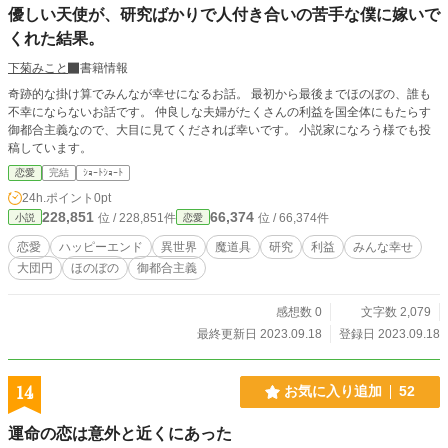
優しい天使が、研究ばかりで人付き合いの苦手な僕に嫁いで
くれた結果。
下菊みこと
書籍情報
奇跡的な掛け算でみんなが幸せになるお話。 最初から最後までほのぼの、誰も
不幸にならないお話です。 仲良しな夫婦がたくさんの利益を国全体にもたらす
御都合主義なので、大目に見てくだされば幸いです。 小説家になろう様でも投
稿しています。
恋愛
完結
ｼｮｰﾄｼｮｰﾄ
24h.ポイント
0pt
228,851
66,374
位 / 228,851件
位 / 66,374件
小説
恋愛
恋愛
ハッピーエンド
異世界
魔道具
研究
利益
みんな幸せ
大団円
ほのぼの
御都合主義
感想数 0
文字数 2,079
最終更新日 2023.09.18
登録日 2023.09.18
14
お気に入り追加
52
運命の恋は意外と近くにあった