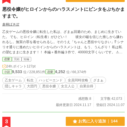
悪役令嬢がヒロインからのハラスメントにビンタをぶちかま
すまで。
倉桐ぱきぽ
乙女ゲームの悪役令嬢に転生した私は、ざまぁ回避のため、まじめに生きてい
た。 でも、ヒロイン（転生者）がひどい！ 彼女の嘘を信じた推しから嫌わ
れるし。無実の罪を着せられるし。そのうえ「ちゃんと悪役やりなさい」⁉ シナ
リオ通りに進めたいヒロインからのハラスメントは、もう、うんざり！ 私は私
の望むままに生きます！！ 本編＋番外編３作で、40000文字くらいです。 ⚠途
中、視点が変わります。サブタイトルをご覧下さい。
恋愛
完結
短編
24h.ポイント
127pt
9,533
4,252
位 / 228,851件
位 / 66,374件
小説
恋愛
乙女ゲーム
転生
ハッピーエンド
全員同時攻略
ざまぁ
隠しキャラ
大団円
悪役令嬢
女主人公
自業自得
感想数 8
文字数 42,073
最終更新日 2024.11.17
登録日 2024.11.07
3
お気に入り追加
144