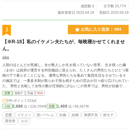
感想数 0
文字数 15,774
最終更新日 2025.04.19
登録日 2025.04.19
5
お気に入り追加
884
【※R-18】私のイケメン夫たちが、毎晩寝かせてくれませ
ん。
aika
人類のほとんどが死滅し、女が数人しか生き残っていない世界。 生き残った繭
（まゆ）は政府が運営する特別施設に迎えられ、たくさんの男性たちとひとつ屋
根の下で暮らすことになる。 優秀な男性たちを集めて集団生活をさせているそ
の施設では、一妻多夫制が取られ子孫を残すための営みが日々繰り広げられてい
た。 男性と比較して女性の数が圧倒的に少ないこの世界では、男性が妊娠でき
るように特殊な研究がなされ、彼らとの交わりで繭は多くの子を成すことになる
恋愛
連載中
長編
R18
らしい。 自分が担当する屋敷に案内された繭は、遺伝子的に優秀だと選ばれた
24h.ポイント
511pt
イケメンたち数十人と共同生活を送ることになる。 【閲覧注意】※男性妊娠、
2,688
1,469
位 / 228,704件
位 / 66,347件
小説
恋愛
悪阻などによる体調不良、治療シーン、出産シーン、複数プレイ、などマニアッ
クな（あまりグロくはないと思いますが）描写が出てくる可能性があります。
恋愛
イケメン
逆ハーレム
妊娠
結婚
体調不良
総モテ
たくさんのイケメン夫に囲まれて、逆ハーレムな生活を送りたいという女性の願
異世界
エロ
望を描いています。