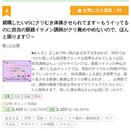
4
お気に入り追加
60
就職したいのにクリむき体操させられてます～もうイってる
のに担当の眼鏡イケメン講師がクリ責めやめないので、ほん
と困ります♡～
種～たか餅
■あらすじ まじめでMっ気のある女子大生ゆかが、SNSでみ
つけた怪しげな就活塾でエッチな指導をされてしまうお話。
担当講師はちょっぴりサイコパスな、眼鏡イケメンの神山さ
ん。 身だしなみチェックでは、突起のサイズから内側の汚れ
までしっかりチェック。 担当講師による皮むき指導では、繰
り返される刺激に敏感な生クリが耐えきれず……。 お掃除で
は、講師の唾液で恥垢を浮かせてクリフェラでピカピカに。
ただ雑魚すぎて、吹いた潮を神山さんのお顔に引っかけてし
まうアクシデントも。歯ブラシで丁寧にブラッシングしたあ
恋愛
完結
短編
R18
とは、専用の保湿クリームで頑張ったご褒美のいいこいいこ
24h.ポイント
568pt
♡マッサージ。 乳首の測定では、恥ずかしい秘密がバレちゃ
2,433
1,337
位 / 228,704件
位 / 66,347件
小説
恋愛
います。 後半の面接対策コースは、講師の極太おちんぽをハ
メながらマンツーマン密着指導。 自己アピール練習では、恥
女主人公
日常
完結
ラブコメ
クリ責め／連続絶頂
マゾ
ずかしすぎる衣装で人には言えない特技をさせられて……
寸止め
デカクリ
イキ我慢
イケメン