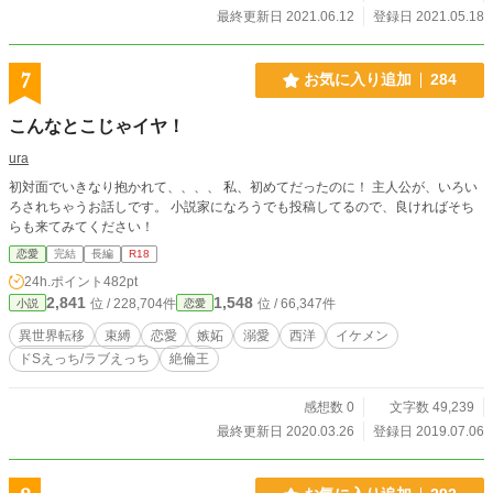
最終更新日 2021.06.12
登録日 2021.05.18
7
お気に入り追加
284
こんなとこじゃイヤ！
ura
初対面でいきなり抱かれて、、、、 私、初めてだったのに！ 主人公が、いろい
ろされちゃうお話しです。 小説家になろうでも投稿してるので、良ければそち
らも来てみてください！
恋愛
完結
長編
R18
24h.ポイント
482pt
2,841
1,548
位 / 228,704件
位 / 66,347件
小説
恋愛
異世界転移
束縛
恋愛
嫉妬
溺愛
西洋
イケメン
ドSえっち/ラブえっち
絶倫王
感想数 0
文字数 49,239
最終更新日 2020.03.26
登録日 2019.07.06