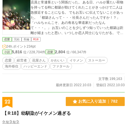
店員と常連客という関係だった。 ある日、ハルが重たい荷物
を持ってる時に都築が助けてくれたことがきっかけで二人は
急接近することになる。 でもお互いに伝えてないことがあっ
た。 「都築さんって・・・社長さんだったんですか！？」
「ハルちゃんこそ、あの有名な華道家だったなん
て・・・。」 お互いのことを少しずつ知っていった都築は距
離が縮まったと思い、いつしか恋人同士になりたがる。 でも
ハルにはまだ都築に伝えてないことがあったのだ。 そのこと
恋愛
完結
長編
R18
を知っても都築の気持ちは変わらない。 ーーーーー 「ん
24h.ポイント
234pt
ぁ・・っ！やぁぁぁ・・！」 「こんなかわいい顔見せてくれ
5,816
2,804
位 / 228,704件
位 / 66,347件
小説
恋愛
るなら・・もっと早くに伝えればよかったよ。」 ーーーーー
※お話は全て想像（妄想）の世界でございます。現実世界と
恋愛
経営者
花屋さん
かわいい
イケメン
ストーカー
何の関係もございません。 ※登場人物視点、第三者視点な
海外移住
ハッピーエンド
ファタール
ど、場面ごとに切り替わるときがあります。 ※コメントや感
想は受け付けることができません。ご了承ください。 ※他ア
カウントにて投稿していた作品を本アカウントのすずなり。
文字数 199,163
に持ってきました。もしかしたら知ってる方もおられるかも
最終更新日 2022.10.03
登録日 2022.10.03
しれません。 ※ただただ『すずなり。』の世界を楽しんでい
ただけたら幸いでございます。 ※登場人物の名前がかぶり始
めました。気にしないで頂けたら嬉しいです。
22
お気に入り追加
782
【Ｒ18】幼馴染がイケメン過ぎる
ケセラセラ