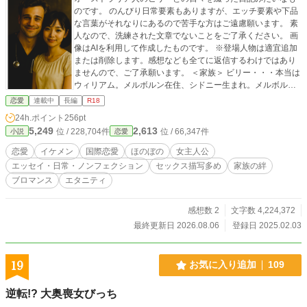
のです。 のんびり日常要素もありますが、エッチ要素や下品
な言葉がそれなりにあるので苦手な方はご遠慮願います。 素
人なので、洗練された文章でないことをご了承ください。 画
像はAIを利用して作成したものです。 ※登場人物は適宜追加
または削除します。感想なども全てに返信するわけではあり
ませんので、ご了承願います。 ＜家族＞ ビリー・・・本当は
ウィリアム。メルボルン在住、シドニー生まれ。メルボルン
大学卒、現在勤務医。 楓・・・私。翻訳家兼語学学校の事務
恋愛
連載中
長編
R18
員。ビリーの家族とか知り合いは「カエ」って呼ぶ。 グウェ
24h.ポイント
256pt
ン・・・ビリーのお母さん。ブティック経営者。 メーガ
5,249
2,613
位 / 228,704件
位 / 66,347件
小説
恋愛
ン・・・ビリーの妹。教師。サーフィン大好き。ブリスベン
在住。 ノエル・・・ビリーのお兄さん。ビリーより3つ年
恋愛
イケメン
国際恋愛
ほのぼの
女主人公
上。カンタス航空の航空エンジニア。 父と母・・・名前は
エッセイ・日常・ノンフェクション
セックス描写多め
家族の絆
「ジュン」と「ミカ」。横浜に住んでいる。 ザンダー・・・
ブロマンス
エタニティ
ビリーの甥。 メイ・・・私とビリーの娘。 ＜病院関係者＞
フレッド・・・コリンの後輩の整形外科医。私のお友達。 コ
リン・・・整形外科医。私のお友達。 アダム・・・ビリーの
感想数 2
文字数 4,224,372
同僚で大学時代からの大親友。今では私の親友みたいな人。
最終更新日 2026.08.06
登録日 2025.02.03
デニー・・・産婦人科医。テッドと交際しているお姉さんが
いる。 ネイト・・・ビリーの友人の消化器内科医。レイチェ
ルが奥さん。仲の良いお友達。 ダニエル”ダニー”・・・ネイ
19
お気に入り追加
109
トの弟。 テッド・・・ビリーの上司。美しいバラ庭園を持っ
ている。 ジェイ・・・ビリーの後輩。息子はマーティン。 フ
逆転!? 大奥喪女びっち
ィン・・・ビリーとネイトの秘書。不整脈持ち。 ＜その他＞
ライル・・・翻訳エージェントで仲の良いお友達。その後同