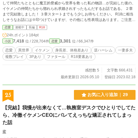
して仲間たちとともに魔王的脅威から世界を救った私の物語…が完結した後の、
イケメンの仲間たちから惚れられ求婚されすったもんだするお話である。 ２章
まで完結致しました！ ３章スタートまでもう少しお待ちください。 R18に相当
しそうなお話には※印つけていますが、その他にも性表現はあります。ご注意下
さい。
恋愛
連載中
長編
R18
24h.ポイント
184pt
7,418
3,301
位 / 228,704件
位 / 66,347件
小説
恋愛
恋愛
異世界
イケメン
身長差、体格差あり
逆ハーレム
一妻多夫
複数プレイ
3Pあり
ファタール
R18要素あり
感想数 5
文字数 666,431
最終更新日 2026.05.10
登録日 2023.02.18
25
お気に入り追加
29
【完結】我慢が出来なくて…執務室デスクでひとりでしてた
ら、冷徹イケメンCEOにバレてえっちな矯正されてしまっ
た話
蜜