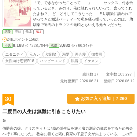
「で、できなかったことって……」 「――セックス。付き合
っているとき、みのり、俺に触れられたいって、言ってくれ
たよね？」 ど、どうしてこうなった……⁉︎ 幼馴染に誘われて
やってきた婚活パーティーで私を掻っ攫っていったのは、 幼
馴染で過去のトラウマの元凶ともいえる元カレだった。 「ど
うしても君を諦めきれない。必ず君の心を取り戻したいと思
恋愛
完結
長編
R18
ってるから――」 「俺の気持ち、言葉を信じられないなら、
24h.ポイント
156pt
体で証明するよ」 「俺なしじゃ生きられなくなればいい」 待
8,188
3,682
位 / 228,704件
位 / 66,347件
小説
恋愛
ったなしの求愛に、 もう逃げ道は残されていないようで
す……？ 幼馴染のスパダリホテルCEO 大道寺 悠 × 過去囚
エタニティ
元カレ
幼馴染
溺愛
再会愛
御曹司
われたままのコンプレックスに悩む社長令嬢 向坂 みのり ◆
女性向け恋愛R18
ハッピーエンド
執着
イケメン
利害一致婚のスピンオフですが、そちらを読んでいなくても
楽しめます。 ◆Rシーンのあるお話しには、「※」マークが
ついています。 ◆TL小説です。 ◆登場する人物・企業・団
感想数 17
文字数 163,297
体・設定はすべて、作者の妄想＆フィクションです。 ◆未熟
最終更新日 2026.06.21
登録日 2026.06.12
で無知な作者が自由気ままに書いたものなので、ご理解の上
お読みください。
30
お気に入り追加
7,260
二度目の人生は無難に引きこもりたい
苑
伯爵家の娘、クリスティナは7歳の誕生日を迎え魔力測定の儀式をするため教会
へ行く事になった。 教会に着くと既に良家の子息子女が集まっている。 この日