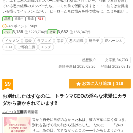
と、ユミは悪の組織のメンバーに誘拐され監禁されていた。 仮面で素顔を隠し
ている悪の組織のメンバーたち。 ユミの前で仮面を外すと・・・彼らは全員揃
いも揃ってイケメンばかり。 ヒーローたちに恨みを持つ彼らは、ユミを酷い目
に合わせるはずが・・・彼らの拷問はエッチなものばかりで・・・？ どうやら
恋愛
連載中
長編
R18
私には悪者の心を惹きつける、隠された魅力があるらしい・・・！？ 気付けば
24h.ポイント
156pt
ユミは、悪の組織のイケメンたち全員から、深く愛されてしまってい
8,188
3,682
位 / 228,704件
位 / 66,347件
小説
恋愛
た・・・・！ 悪者（イケメン）たちに囲まれた、総モテ逆ハーレムラブストー
リー。
イケメン
恋愛
ラブコメ
悪者
悪の組織
総モテ
逆ハーレム
エロ
ご都合主義
エッチ
感想数 0
文字数 84,703
最終更新日 2025.02.26
登録日 2022.08.19
29
お気に入り追加
118
お別れしたはずなのに、トラウマCEOの淫らな求愛にカラ
ダから蕩かされています⁉︎
みなつき菫
書籍情報
昔から自分に自信のなかった私は、彼の言葉に深く傷つき、
別れを告げて彼の前から逃げ出した。 なのに…… 「みの
り……あの日、できなかったこと――今からしようか？」