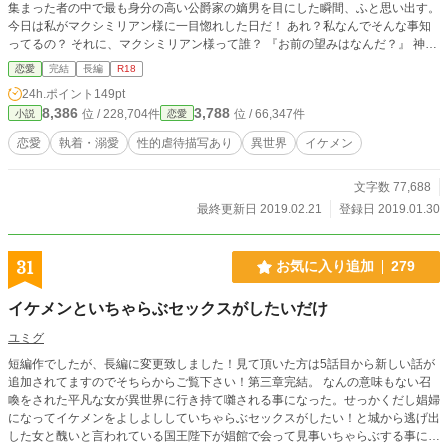
集まった者の中で最も身分の高い公爵家の嫡男を目にした瞬間、ふと思い出す。
今日は私がマクシミリアン様に一目惚れした日だ！ あれ？私なんでそんな事知
ってるの？ それに、マクシミリアン様って誰？ 『お前の望みはなんだ？』 神様
の言葉が脳内で再生される。 『マクシミリアン様と初めて出会ったあの日に戻
恋愛
完結
長編
R18
って、出来るなら人生をやり直したいです』 そう返した女性の姿は１６、１７
24h.ポイント
149pt
歳くらいだろうか。 淡く色素の薄そうな金の髪は肩の長さでざんばらに切ら
8,386
3,788
位 / 228,704件
位 / 66,347件
小説
恋愛
れ、覇気のない痩せこけた、けれど溢れそうに大きな紫色の瞳をした美しい女
性。 薄汚れた牢に繋がれ涙を流す姿は哀れみを誘う。 これは私だ。 そう思った
恋愛
執着・溺愛
性的虐待描写あり
異世界
イケメン
瞬間、全身を悪寒が駆け巡った。 少し遠くに見える銀色の髪を視界に入れた瞬
間、私の思考は停止する。 恐怖を感じるのに目の裏を焼く程の憎しみを感じる
文字数 77,688
のに。 一番感じたのはやるせない程の愛しさだった。
最終更新日 2019.02.21
登録日 2019.01.30
31
お気に入り追加
279
イケメンといちゃらぶセックスがしたいだけ
ユミグ
短編作でしたが、長編に変更致しました！見て頂いた方は5話目から新しい話が
追加されてますのでそちらからご覧下さい！第三章完結。 なんの意味もない召
喚をされた平凡な女が異世界に行き持て囃される事になった。せっかくだし娼婦
になってイケメンをよしよししていちゃらぶセックスがしたい！と城から逃げ出
した女と醜いと言われている国王陛下が娼館で会って見事いちゃらぶする事に成