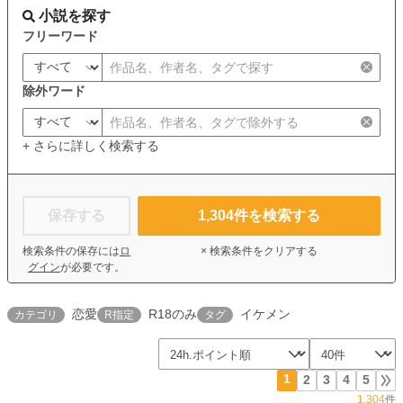
小説を探す
フリーワード
除外ワード
+ さらに詳しく検索する
保存する
1,304
件を検索する
検索条件の保存には
ロ
× 検索条件をクリアする
グイン
が必要です。
恋愛
R18のみ
イケメン
カテゴリ
R指定
タグ
1
2
3
4
5
1,304
件