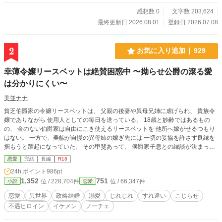
更新遅めかもしれません。 気長にまっていただければ幸いで
す。 お気に入り、いいね、感想、作者応援動画 すごく嬉しく
感想数 0
文字数 203,624
て頑張って書きます！
最終更新日 2026.08.01
登録日 2026.07.08
2
お気に入り追加
929
幸薄令嬢リースベットは絶賛困惑中 〜拗らせ公爵の滾る愛
は分かりにくい〜
美並ナナ
貧乏伯爵家の令嬢リースベットは、 父親の後妻や異母兄姉に虐げられ、 貴族令
嬢でありながら 使用人としての毎日を送っている。 18歳と妙齢ではあるもの
の、 金のない伯爵家は自由にこき使えるリースベットを 他所へ嫁がせるつもり
はない。 一方で、美貌が自慢の異母姉の嫁ぎ先には 一切の妥協を許さず良縁を
掴もうと躍起になっていた。 その甲斐あって、 侯爵家子息との縁談が決まった
異母姉は 盛大な結婚式を挙げて嫁いで行った。 だが、その数日後。 社交界で圧
恋愛
完結
長編
R18
倒的な人気を誇るイケメン公爵が なぜか突然伯爵家を訪ねてくる。 そして、と
24h.ポイント
986pt
ある理由から リースベットを妻にしたいと言い出して――？ 虐げられて育った
1,352
751
位 / 228,704件
位 / 66,347件
小説
恋愛
幸薄令嬢と、 拗らせイケメン公爵のじれじれ新婚ラブ。 ※設定がゆるい部分も
あると思いますので、気楽にお読み頂ければ幸いです。 ※前半シリアスですが
恋愛
異世界
政略結婚
溺愛
じれじれ
すれ違い
こじらせ
途中からラブコメ色が強くなります。 ※Rシーンにはタイトル横に(※)を付けて
不遇ヒロイン
イケメン
ノーチェ
います。 ※本作品は、エブリスタ様・ムーンライトノベルズ様にも掲載してい
ます。