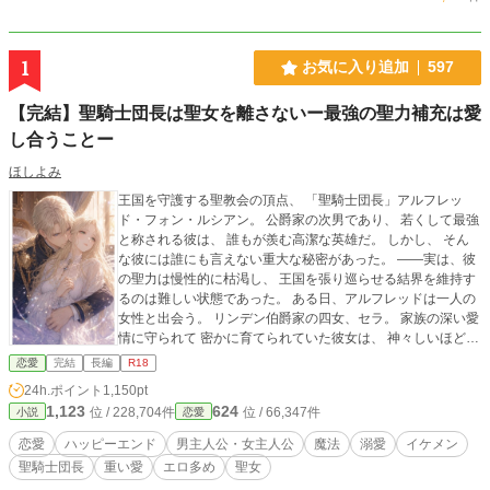
1
お気に入り追加
597
【完結】聖騎士団長は聖女を離さないー最強の聖力補充は愛
し合うことー
ほしよみ
王国を守護する聖教会の頂点、 「聖騎士団長」アルフレッ
ド・フォン・ルシアン。 公爵家の次男であり、 若くして最強
と称される彼は、 誰もが羨む高潔な英雄だ。 しかし、 そん
な彼には誰にも言えない重大な秘密があった。 ――実は、彼
の聖力は慢性的に枯渇し、 王国を張り巡らせる結界を維持す
るのは難しい状態であった。 ある日、アルフレッドは一人の
女性と出会う。 リンデン伯爵家の四女、セラ。 家族の深い愛
情に守られて 密かに育てられていた彼女は、 神々しいほどの
聖力を宿していた。 「……君の聖力があれば、俺は満たされ
恋愛
完結
長編
R18
る」 アルフレッドは、はじめての恋をする。 セラを誰にも触
24h.ポイント
1,150pt
れさせないよう、 強引に自らの執着の檻へ。 表向きは厳格で
1,123
624
位 / 228,704件
位 / 66,347件
小説
恋愛
冷徹な聖騎士団長、 しかしその裏では、 セラと肌を重ね、
彼女から溢れる聖力を貪り尽くす生活。 「おはようの儀式」
恋愛
ハッピーエンド
男主人公・女主人公
魔法
溺愛
イケメン
と称して毎朝彼女を抱き、 聖女の愛で満たされることで、 彼
聖騎士団長
重い愛
エロ多め
聖女
は無敵の騎士として国に君臨し続ける。 ただ、重い愛の話。