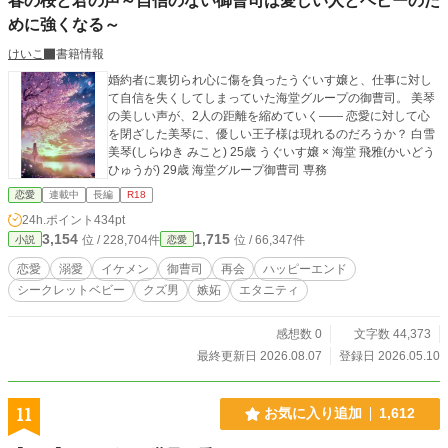
春の桜と君の声～自信のない御曹司は愛しい人とベビーのた
めに強くなる～
けいこ
書籍情報
婚約者に裏切られ心に傷を負ったうぐいす嬢と、仕事に対し
て自信を失くしてしまっていた海堂グループの御曹司。 美琴
の美しい声が、2人の距離を縮めていく―― 恋愛に対して心
を閉ざした美琴に、優しい王子様は現れるのだろうか？ 白雪
美琴(しらゆき みこと) 25歳 うぐいす嬢 × 海堂 飛雅(かいどう
ひゅうが) 29歳 海堂グループ御曹司 専務
恋愛
連載中
長編
R18
24h.ポイント
434pt
3,154
1,715
位 / 228,704件
位 / 66,347件
小説
恋愛
恋愛
溺愛
イケメン
御曹司
再会
ハッピーエンド
シークレットベビー
クズ男
嫉妬
エタニティ
感想数 0
文字数 44,373
最終更新日 2026.08.07
登録日 2026.05.10
11
お気に入り追加
1,612