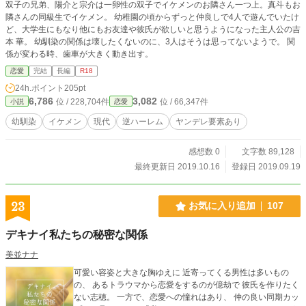
双子の兄弟、陽介と宗介は一卵性の双子でイケメンのお隣さん一つ上。真斗もお
隣さんの同級生でイケメン。 幼稚園の頃からずっと仲良しで4人で遊んでいたけ
ど、大学生にもなり他にもお友達や彼氏が欲しいと思うようになった主人公の吉
本 華。 幼馴染の関係は壊したくないのに、3人はそうは思ってないようで。 関
係が変わる時、歯車が大きく動き出す。
恋愛
完結
長編
R18
24h.ポイント
205pt
6,786
3,082
位 / 228,704件
位 / 66,347件
小説
恋愛
幼馴染
イケメン
現代
逆ハーレム
ヤンデレ要素あり
感想数 0
文字数 89,128
最終更新日 2019.10.16
登録日 2019.09.19
23
お気に入り追加
107
デキナイ私たちの秘密な関係
美並ナナ
可愛い容姿と大きな胸ゆえに 近寄ってくる男性は多いもの
の、 あるトラウマから恋愛をするのが億劫で 彼氏を作りたく
ない志穂。 一方で、恋愛への憧れはあり、 仲の良い同期カッ