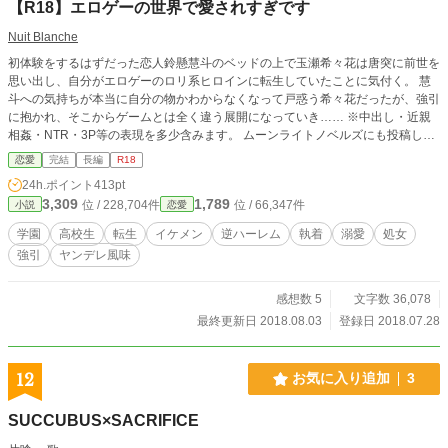
【R18】エロゲーの世界で愛されすぎです
Nuit Blanche
初体験をするはずだった恋人鈴懸慧斗のベッドの上で玉瀬希々花は唐突に前世を
思い出し、自分がエロゲーのロリ系ヒロインに転生していたことに気付く。 慧
斗への気持ちが本当に自分の物かわからなくなって戸惑う希々花だったが、強引
に抱かれ、そこからゲームとは全く違う展開になっていき…… ※中出し・近親
相姦・NTR・3P等の表現を多少含みます。 ムーンライトノベルズにも投稿して
います。
恋愛
完結
長編
R18
24h.ポイント
413pt
3,309
1,789
位 / 228,704件
位 / 66,347件
小説
恋愛
学園
高校生
転生
イケメン
逆ハーレム
執着
溺愛
処女
強引
ヤンデレ風味
感想数 5
文字数 36,078
最終更新日 2018.08.03
登録日 2018.07.28
12
お気に入り追加
3
SUCCUBUS×SACRIFICE