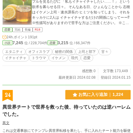
プルを見るたびに 「私もイチャイチャしたい……！」 という
欲求を募らせる日々。 そんなある日、ひょんなことから 志穂
はイケメン上司・速水課長の ヒミツを知ってしまう。 それを
キッカケに2人は イチャイチャするだけの関係になってーー⁉︎
※性描写がありますので苦手な方はご注意ください。 ※この
物語はフィクションです。登場する人物・団体・名称等は架
恋愛
完結
長編
R18
空であり、実在のものとは関係ありません。 ※この作品はエ
24h.ポイント
191pt
ブリスタ様にも掲載しています。
7,245
3,215
位 / 228,704件
位 / 66,347件
小説
恋愛
エタニティ
オフィスラブ
秘密の関係
上司と部下
甘々
イチャイチャ
トラウマ
イケメン
現代
恋愛
感想数 0
文字数 173,449
最終更新日 2024.02.08
登録日 2024.01.15
24
お気に入り追加
1,224
異世界チートで世界を救った後、待っていたのは逆ハーレム
でした。
異文
これは交通事故にてテンプレ異世界転移を果たし、手に入れたチート能力を駆使