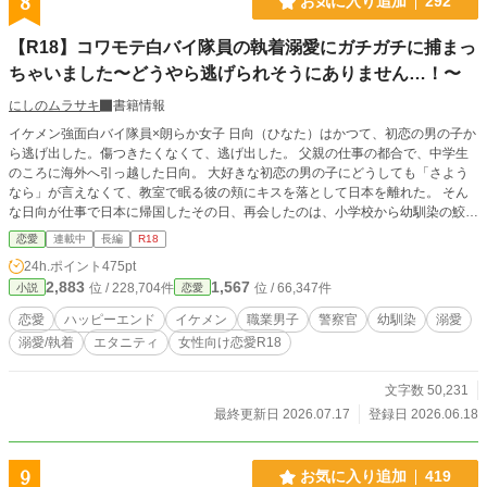
8
お気に入り追加
292
【R18】コワモテ白バイ隊員の執着溺愛にガチガチに捕まっ
ちゃいました〜どうやら逃げられそうにありません…！〜
にしのムラサキ
書籍情報
イケメン強面白バイ隊員×朗らか女子 日向（ひなた）はかつて、初恋の男の子か
ら逃げ出した。傷つきたくなくて、逃げ出した。 父親の仕事の都合で、中学生
のころに海外へ引っ越した日向。 大好きな初恋の男の子にどうしても「さよう
なら」が言えなくて、教室で眠る彼の頬にキスを落として日本を離れた。 そん
な日向が仕事で日本に帰国したその日、再会したのは、小学校から幼馴染の鮫川
純平（さめかわ じゅんぺい）。 彼は、日向の初恋の男の子だった。 白バイ隊
恋愛
連載中
長編
R18
員になっていた純平に助けられた日向は、純平の執着溺愛に絡め取られ、気がつ
24h.ポイント
475pt
けば逃げ出せなくなっていて。 怒っていると思っていた。 あんなキス、嫌だっ
2,883
1,567
位 / 228,704件
位 / 66,347件
小説
恋愛
たのかなって。 なのに……。 「俺、お前が好きすぎてお前以外じゃ勃たないん
だ」 「ちゃんと死ぬまで責任とってくれよな。可愛い、大好きな日向」 ──どろ
恋愛
ハッピーエンド
イケメン
職業男子
警察官
幼馴染
溺愛
っどろの溺愛は、あのデッドボールから始まった。 の、かも。 ※鮫川兄弟シリ
溺愛/執着
エタニティ
女性向け恋愛R18
ーズ最新作です。
文字数 50,231
最終更新日 2026.07.17
登録日 2026.06.18
9
お気に入り追加
419