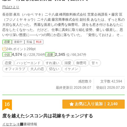
円山ひより
長谷部 眞玖（ハセベ マキ）二十八歳 峰岡飲料株式会社 営業企画課長 × 藤宮 匡
（フジノミヤ キョウ）二十八歳 藤宮商事株式会社 副社長 あなたは、ずっと私の
大切な友人だった。 秀麗な面差しの優秀な御曹司。 誰をも惹き付けるあなたに
恋をしたくなかった。 だけど。 仕事に真剣に取り組む姿勢、優しい眼差し、思
いやり深い態度に――いつの間にか恋に落ちていた。 「覚悟しておけよ」 そう
言い残し、私を置いて旅立った。 音信不通の四年間、何度もあきらめようとし
恋愛
連載中
長編
R18
た。 それなのに。 なんで今になって、現れるの？ 「もう逃がすつもりはない」
24h.ポイント
299pt
執着も束縛も嫌いなくせに、どうして？ 「俺が婚約者になってほしいと心から
4,574
2,345
位 / 228,704件
位 / 66,347件
小説
恋愛
願うのは眞玖だけだ」 胸にこみ上げる想いや不安をなにひとつ口にできない。
なぜ、恋をするとこんなに臆病になるんだろう。 優しく抱きしめないで。 甘い
恋愛
ハッピーエンド
すれ違い
溺愛
御曹司
甘々
キスをしないで。 私の体に所有印を刻みつけないで。 ……お願いだから、もう
オフィスラブ
大人の恋
切ない
イケメン
期待させないで。 ✿❀✿❀✿❀✿❀✿❀✿❀✿❀✿❀✿❀✿❀ こちらの作品は他社様
投稿サイト様にも投稿しております。
感想数 0
文字数 42,594
最終更新日 2026.08.07
登録日 2026.07.20
16
お気に入り追加
2,140
度を越えたシスコン共は花嫁をチェンジする
イセヤ レキ
書籍情報