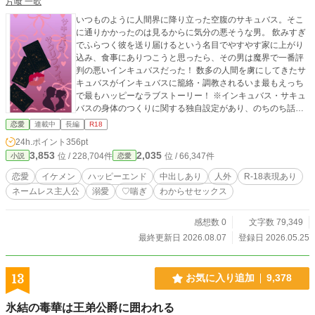
片喰 一歌
いつものように人間界に降り立った空腹のサキュバス。そこ
に通りかかったのは見るからに気分の悪そうな男。 飲みすぎ
でふらつく彼を送り届けるという名目でやすやす家に上がり
込み、食事にありつこうと思ったら、その男は魔界で一番評
判の悪いインキュバスだった！ 数多の人間を虜にしてきたサ
キュバスがインキュバスに籠絡・調教されるいま最もえっち
で最もハッピーなラブストーリー！ ※インキュバス・サキュ
バスの身体のつくりに関する独自設定があり、のちのち話の
内容にも絡んできます。 （ex.精巣と精嚢と子宮が人間の倍あ
恋愛
連載中
長編
R18
る）
24h.ポイント
356pt
3,853
2,035
位 / 228,704件
位 / 66,347件
小説
恋愛
恋愛
イケメン
ハッピーエンド
中出しあり
人外
R-18表現あり
ネームレス主人公
溺愛
♡喘ぎ
わからせセックス
感想数 0
文字数 79,349
最終更新日 2026.08.07
登録日 2026.05.25
13
お気に入り追加
9,378
氷結の毒華は王弟公爵に囲われる