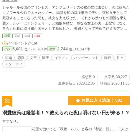
シャルール公国のプリンセス、アンジェリーナの公務の際に出会い、恋に落ちた
ソノワール公爵であったルノー。 両親を船の沈没事故で失い、突如女王として
戴冠することになった間も、彼女を支え続けた。 それから幾つもの困難を乗り
越え、ルノーはアンジェリーナと婚姻を結び、単なる女王の夫、王配ではなく、
自らも執政に取り組む国王として戴冠した。 夫婦となって初めて迎えるアンジ
ェリーナの誕生日。ルノーは彼女を喜ばせようと、画策する。
恋愛
完結
短編
R18
24h.ポイント
241pt
5,661
2,744
位 / 228,704件
位 / 66,347件
小説
恋愛
短編
恋愛
女王
国王
イケメン
ハッピーエンド
溺愛
甘々
エタニティ
感想数 0
文字数 30,227
最終更新日 2020.12.05
登録日 2020.11.30
21
お気に入り追加
591
溺愛彼氏は経営者！？教えられた夜は明けない日が来る！？
すずなり。
花屋で働いてる『秋篠 ハル』と客の『都築 涼』。 二人は