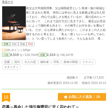
美並ナナ
祖父は大学病院理事、父は病院経営という 医者一族の裕福な
家に生まれた香澄。 傍目には幸せに見える家庭は実は冷え切
っており、 内心では寂しさを抱えているが、 親の定めたレー
ルに沿って、 これまで品行方正に生きてきた。 最近はお見合
いによって婚約者も決まり、 その相手とお付き合いを重ねて
いる。 だが、心も身体も満たされない。 このままこの人と結
婚するのかと考えると、 「私も一度くらいハメを外してみた
い」と つい思ってしまう始末だった。 そんなある日、 香澄
にドラマのような偶然の出会いが訪れ、 見惚れるような眉目
恋愛
完結
長編
R18
秀麗な男性と一夜を共にする。 一夜限りの冒険のつもりで 最
24h.ポイント
305pt
高に満たされた夜を過ごした香澄だったが、 数日後にまたし
4,519
2,314
位 / 228,704件
位 / 66,347件
小説
恋愛
ても彼と運命的に再会を果たして――？ ※ヒロインは婚約者
がいながら他の男性と浮気をする状態となります。清廉潔白
恋愛
現代
大人の恋
婚約者
浮気
身体の関係
イケメン
なヒロインではないためご了承ください。 ※本作は、エブリ
エタニティ
スタ・ムーンライトノベルズでも掲載しています（エブリス
タでのタイトルは「Blind Destiny 〜秘めたる想いが交わると
き〜」です）。
感想数 0
文字数 177,825
最終更新日 2024.11.09
登録日 2024.10.13
15
お気に入り追加
10
恋慕～再会した強引御曹司に甘く囚われて～