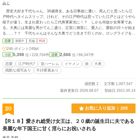
みく
僚になる。 クラリッサ・・・ライルの彼女。ビリーが勤務す
歴史大好き千代ちゃん、36歳喪女。ある日事故に遭い、死んだと思ったら江
る内科の看護師。 スティーブン・・・バイト先の同僚。同僚
戸時代へタイムスリップ。けれど、その江戸時代は思っていた江戸とはどうやら
っていうよりいいお友達。 ジェイミー・・・バイト先の同
様子が違う。生まれ変わったら三代将軍家光に！？ しかも何故か女将軍であ
僚。息子・ティモシーとリンっていうケータリング業をして
る。大奥には美麗な男がてんこ盛り。正室に側室に、愛人に、愛欲の日々が始ま
いるパートナーがいる。 ケビン・・・バイト先の同僚。アメ
る……？？ 千代ちゃんはそんな大奥でどう生きて行くのか。ロングライフをつ
リカ人。 愛ちゃん・・・私が翻訳コースに通っていた時に知
らつら綴っていきます（主人公溺愛されています）。時々えっちあり。※びっち
り合った日本人の女の子。スティーブンと交際している。 美
恋愛
連載中
長編
R18
になるまでに少々お時間が掛かります。刺さった方は読んでいただけると嬉しい
咲ちゃん・・・ヨガのレッスンで知り合った日本人のお友
24h.ポイント
249pt
です！ ※他サイトにも投稿中です。※毎週金曜17時更新。
達。旅行会社に勤務して翻訳コース合格を目指している。 久
5,398
2,666
位 / 228,704件
位 / 66,347件
小説
恋愛
美さん・・・ライルの会社の翻訳パーティーで知り合った
人。
恋愛
江戸時代?
逆ハーレム
イケメン
旅
大奥
残酷な描写あり
R18要素あり
感想数 2
文字数 1,007,547
最終更新日 2026.08.07
登録日 2021.05.14
20
お気に入り追加
205
【R１８】愛され総受け女王は、２０歳の誕生日に夫である
美麗な年下国王に甘く淫らにお祝いされる
奏音 美都