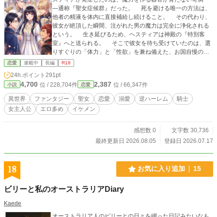
―通称『聖女症候群』だった。 死を避ける唯一の方法は、
他者の精液を体内に直接補給し続けること。 その代わり、
彼女が絶頂した瞬間、注がれた男の魔力は完全に浄化される
という。 生き延びるため、ヘスティアは神殿の『特別客
室』へと送られる。 そこで彼女を待ち受けていたのは、選
りすぐりの「体力」と「性欲」を兼ね備えた、お国自慢のチ
ートな男たちだった！ 「ヘスティア様、移動の間も『繋げっ
恋愛
連載中
長編
R18
ぱなし』でいなければ危険ですよ？」 氷の騎士団長、腹黒
24h.ポイント
291pt
な副団長、魔力責めをしてくるドSな魔導士団長、規格外の馬
4,700
2,387
位 / 228,704件
位 / 66,347件
小説
恋愛
力を持つ大型犬副団長、さらには完全管理を企むエリート宰
相に、怪しい薬を飲ませてくる薬師長まで――！？ （ちょっ
異世界
ファンタジー
聖女
恋愛
溺愛
逆ハーレム
騎士
と待って、どいつもこいつも性癖の癖が強すぎるのよ！！）
女主人公
エロ多め
イケメン
24時間ノンストップ、入れ替わり立ち替わりで愛され、注
がれ、啼かされまくる王女殿下。 抱かれっぱなしの過酷
（？）な日々に戸惑いながらも、抗えない快楽の沼へと蕩か
感想数 0
文字数 30,736
されていく、淫らで甘い神殿生活が今、幕を開ける！ 【読者
最終更新日 2026.08.05
登録日 2026.07.17
様へのご案内】 ※本作は、ヒロインが複数のチートな美形男
性たちに交代で、四六時中愛されまくるお話です。 ※コメデ
ィ寄り・ツッコミ多めの等身大ヒロインでお送りします。過
18
お気に入り追加
15
激なシーンを含みますのでご注意ください。 ※ゆるふわ設定
のアホエロ系です。苦手な方はブラウザバックしてくださ
ビリーと私のオーストラリアDiary
い。
Kaede
オーストラリア人のビリーとの日々を綴った日記みたいなも