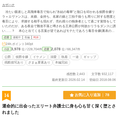
カザハナ
冷たい眼差しと高飛車毒舌で知られ“氷結の毒華”と陰口を叩かれる侯爵令嬢リ
ラ＝エヴァンスは、未婚、金持ち、名家の娘と三拍子揃うも周りに対する態度と
毒舌により、求婚する相手も現れず、売れ残りの独身者として過ごす覚悟をして
いたのだが、ある夜会で難攻不落と噂される王弟公爵が何故かリラをダンスに誘
い……？ 本心と出てくる言葉が逆であればモテたであろう毒舌令嬢(裏表のギ
ャップあり)と、他人に興味を持てなかった超絶美貌な王弟公爵の攻防戦。 ※不
恋愛
連載中
長編
R18
定期更新です。 ※一話が1000字前後にしてます。 ※エドワルド(王弟公爵)が暴
24h.ポイント
340pt
走してきた為、R18に引き上げて、短編から長編に切り替えます～(〃ω〃)♪
3,978
2,078
位 / 228,704件
位 / 66,347件
小説
恋愛
性描写もあるので苦手な方はご注意をΣ(￣ロ￣lll)!!ただし、本番はまだまだ先に
なる予定です♪ 感想コメントに、ちょっとした裏話等含む返答を面白おかし
公爵
侯爵令嬢
イケメン
溺愛
執着
一途
ギャップ
く？真面目に楽しく書いていますので、そちらも楽しめると思います(笑) どう
残酷描写あり
ざまぁ要素あり
本編完結
ぞ覗いて見て下さいな(〃ω〃)✨ ※皆様のお陰で8/8にホットで8位、恋愛で9位
になりました～( 〃▽〃)有難うございますＯ(≧∇≦)Ｏ ※現在9/26で恋愛7位にラ
ンクイン～( 〃▽〃)皆様有難う御座います～ε=ε=(ノ≧∇≦）ノ ※本編は2/26で完
感想数 2,443
文字数 932,117
結しました。次は後日談に入ります～(≧▽≦)♪ ※恋愛小説大賞で５位を獲得致し
最終更新日 2026.02.14
登録日 2018.08.06
ました～Σ(･ω･ﾉ)ﾉ！皆様のお陰です～(〃▽〃)✨沢山の投票有難う御座いました
～(((o(≧▽≦)o)))🎵
14
お気に入り追加
78
運命的に出会ったエリート弁護士に身も心も甘く深く堕とさ
れました