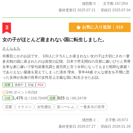
感想数 0
文字数 167,054
最終更新日 2025.07.21
登録日 2025.07.04
3
お気に入り追加
310
女の子がほとんど産まれない国に転生しました。
さくらもち
何番煎じかのお話です。 100人に3~5人しか産まれない女の子は大切にされ一妻
多夫制の国に産まれたのは前世の記憶、日本で亭主関白の旦那に嫁いびりと男尊
女卑な家に嫁いで挙句栄養失調と過労死と言う令和になってもまだ昭和な家庭！
でありえない最後を迎えてしまった清水 理央、享年44歳 そんな彼女を不憫に思
った女神が自身の世界の女性至上主義な国に転生させたお話。
恋愛
連載中
長編
R18
24h.ポイント
915pt
1,475
825
位 / 228,704件
位 / 66,347件
小説
恋愛
恋愛
イケメン
女性優位
逆ハーレム
一妻多夫の世界
感想数 2
文字数 28,973
最終更新日 2026.07.27
登録日 2026.01.28