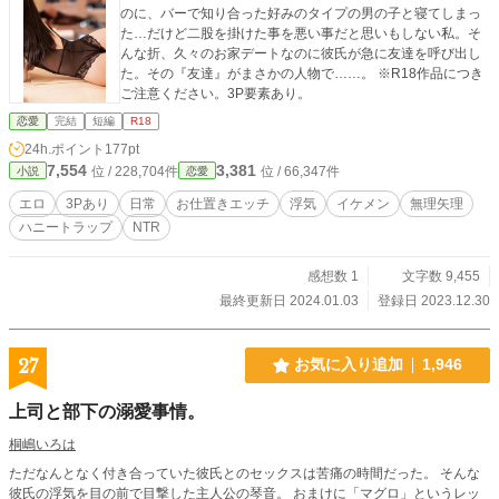
のに、バーで知り合った好みのタイプの男の子と寝てしまっ
た…だけど二股を掛けた事を悪い事だと思いもしない私。そ
んな折、久々のお家デートなのに彼氏が急に友達を呼び出し
た。その『友達』がまさかの人物で……。 ※R18作品につき
ご注意ください。3P要素あり。
恋愛
完結
短編
R18
24h.ポイント
177pt
7,554
3,381
位 / 228,704件
位 / 66,347件
小説
恋愛
エロ
3Pあり
日常
お仕置きエッチ
浮気
イケメン
無理矢理
ハニートラップ
NTR
感想数 1
文字数 9,455
最終更新日 2024.01.03
登録日 2023.12.30
27
お気に入り追加
1,946
上司と部下の溺愛事情。
桐嶋いろは
ただなんとなく付き合っていた彼氏とのセックスは苦痛の時間だった。 そんな
彼氏の浮気を目の前で目撃した主人公の琴音。 おまけに「マグロ」というレッ