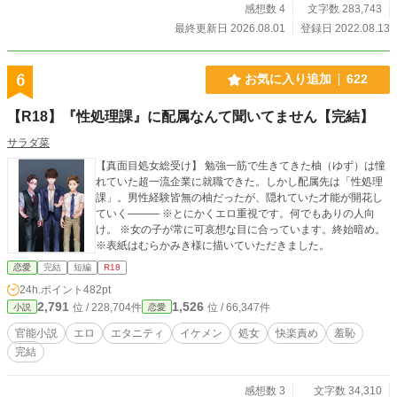
感想数 4
文字数 283,743
最終更新日 2026.08.01
登録日 2022.08.13
6
お気に入り追加
622
【R18】『性処理課』に配属なんて聞いてません【完結】
サラダ菜
【真面目処女総受け】 勉強一筋で生きてきた柚（ゆず）は憧
れていた超一流企業に就職できた。しかし配属先は「性処理
課」。男性経験皆無の柚だったが、隠れていた才能が開花し
ていく――― ※とにかくエロ重視です。何でもありの人向
け。 ※女の子が常に可哀想な目に合っています。終始暗め。
※表紙はむらかみき様に描いていただきました。
恋愛
完結
短編
R18
24h.ポイント
482pt
2,791
1,526
位 / 228,704件
位 / 66,347件
小説
恋愛
官能小説
エロ
エタニティ
イケメン
処女
快楽責め
羞恥
完結
感想数 3
文字数 34,310