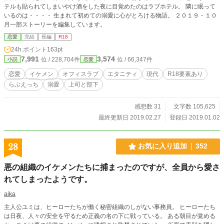
テルも貼られてしまいやけ酒をした夜に目覚めたのはラブホテル。 隣に眠って
いるのは・・・・ 生まれて初めての溺愛に心がとろける物語。 ２０１９・１０
月一部ストーリーを編集しています。
恋愛
完結
長編
R18
24h.ポイント
163pt
7,991
3,574
位 / 228,704件
位 / 66,347件
小説
恋愛
恋愛
イケメン
オフィスラブ
エタニティ
現代
R18要素あり
らぶえっち
溺愛
上司と部下
感想数 31
文字数 105,625
最終更新日 2019.02.27
登録日 2019.01.02
28
お気に入り追加
352
悪の組織のイケメンたちに捕まったのですが、全員から愛さ
れてしまったようです。
aika
主人公ユミは、ヒーローたちが働く秘密組織のしがない事務員。 ヒーローたち
は日夜、人々の安全を守るため正義の名の下に戦っている。 ある朝目が覚める