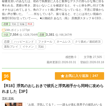
秘書見習いのあなたは、初めて執務室に入ると重厚なデスクの滑らかな角に目を
奪われる。悪癖が疼き、誰もいないことを確認すると、そっと体を押し付けて角
オナをはじめてしまう。角のフィット感に夢中になっていると、不意に背後から
低い声が響いた。 「……何をしている?」 振り返ると、そこには冷たい視線の
御堂CEOが立っていて——。 ■人物紹介 あなた（私） 庶務課スタッフ & CEO秘
書見習い。 庶務課の業務として、秘書業務の補助や執務室の清掃も担当するこ
恋愛
完結
短編
R18
とに。 学生時代から本が好きで、出版社に憧れて入社したが、編集職にはなれ
24h.ポイント
177pt
ず、庶務課に配属された。仕事は真面目で、雑務や清掃もきっちりこなすが、角
7,554
3,381
位 / 228,704件
位 / 66,347件
小説
恋愛
オナ好きという悪癖を直せず秘密を抱えていた。気になる角を見つけると我慢で
きずこっそり押し付けてしまう。 小◯生の頃うっかり学校の机の角にぶつかっ
恋愛
ハッピーエンド
ファタール
ネームレス
クリ責め／連続絶頂
た時に気持ちが良かったのをきっかけに角オナにハマってしまい、その頃の癖が
羞恥プレイ
イケメン
完結
直らずそのまま大人になってしまった。 快楽に弱く角オナ好きだが男性経験は
ない。 御堂 慶一郎（みどう けいいちろう）（32） 大手出版社「御堂書房」のC
EO。 財閥系御堂グループの御曹司で、先代の父から会社を引き継いだ若き経営
感想数 0
文字数 27,505
者。 業界屈指のやり手で、合理主義者。「無駄が嫌い」「感情論を持ち込む
最終更新日 2026.03.31
登録日 2026.03.18
な」が口癖。 冷徹な経営判断で「氷のCEO」と呼ばれるが、会社の成長には誰
よりも貪欲。 女性関係の噂が全く無く周りからは恐れられているが、 実は潔癖
気味で女性に直接触れるのが苦手なこともあり童貞だった。 あなたが執務室で
26
お気に入り追加
247
角オナをしているのを偶然見てしまい立場を逆手にとって あなたを調教しなが
ら自分も女性嫌いを克服できるのでは？と画策する。 初めての相手にとても執
【R18】浮気のおしおきで彼氏と浮気相手から同時に攻めら
着しているが表に出さないようにしている。 性描写のある話数に※を付けてい
ます。
れました【3P】
雪村 里帆
「お前、浮気してる？」——誰もが羨む美男子の彼氏がいる