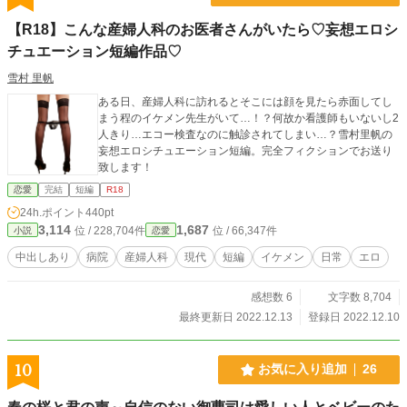
【R18】こんな産婦人科のお医者さんがいたら♡妄想エロシ
チュエーション短編作品♡
雪村 里帆
ある日、産婦人科に訪れるとそこには顔を見たら赤面してし
まう程のイケメン先生がいて…！？何故か看護師もいないし2
人きり…エコー検査なのに触診されてしまい…？雪村里帆の
妄想エロシチュエーション短編。完全フィクションでお送り
致します！
恋愛
完結
短編
R18
24h.ポイント
440pt
3,114
1,687
位 / 228,704件
位 / 66,347件
小説
恋愛
中出しあり
病院
産婦人科
現代
短編
イケメン
日常
エロ
感想数 6
文字数 8,704
最終更新日 2022.12.13
登録日 2022.12.10
10
お気に入り追加
26