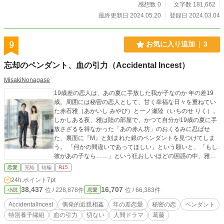
感想数 0
文字数 181,662
最終更新日 2024.05.20
登録日 2024.03.04
9
お気に入り追加
3
忘却のペンダント、血の引力（Accidental Incest）
MisakiNonagase
19歳差の恋人は、あの夏に手放した我が子なのか 年の差19
歳。周囲には秘密の恋人として、甘く幸福な日々を重ねてい
た赤石雅（あかいし みやび）と一ノ瀬陸（いちのせ りく）。
しかしある夜、雅は陸の部屋で、かつて自分が19歳の夏に手
放さざるを得なかった「あの赤ん坊」のおくるみに忍ばせ
た、裏面に『M』と刻まれた銀のペンダントを見つけてしま
う。 「何かの間違いであってほしい」という願いと、「もし
彼があの子なら……」という狂おしいほどの困惑の中、雅は
陸に内緒で、彼の育ての親である福島の両親のもとへと向か
恋愛
完結
短編
R15
う。ついに開かれる、23年前の運命の扉。あまりにも残酷
24h.ポイント
7pt
で、あまりにも愛おしい、禁断のラブ・サスペンス。
38,437
16,707
位 / 228,878件
位 / 66,383件
小説
恋愛
AccidentalIncest
偶発的近親相姦
年の差恋愛
秘密の恋
ペンダント
特別養子縁組
血の引力
切ない
人間ドラマ
葛藤