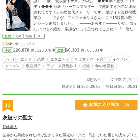
き) 21歳 無表情イケメン大学生 ◆◆◆年の差ラブコメ
ディ◆◆◆ 拙著『ハーフ☆ブラザー 突然出てきた弟に溺愛
されてます！』の次世代ストーリーです。 他サイト複数掲載
済み。……ですが、アルファポリスさんにてＲ15程度の艶ご
とシーン追加しました。 ────あらすじ──── いや、図々
しいよね？ 絶対、常識ないって思われてるよね？ 「一晩だけ
でいいから泊めて！」 って。 ビジネスホテルにでも泊まっと
恋愛
完結
短編
R15
けって話だよね。 「別に、いいですよ」 ……え？ いいの？
24h.ポイント
0pt
本当に？ こうして私は、バカでビッチな女と思われるのを
228,878
66,383
位 / 228,878件
位 / 66,383件
小説
恋愛
覚悟で片想い中の進藤くんに頼みこみ、一晩だけ泊めてもら
うことになりました、やった！ ……優しさにつけこんで、ゴ
ハッピーエンド
恋愛
エタニティ
年上女子×年下男子
イケメン
メンね。 誓って、何もしないからさ……たぶん。
クーデレ
敬語男子
ラブコメ要素あり
短編
年の差恋愛
感想数 0
文字数 21,709
最終更新日 2024.06.02
登録日 2024.05.31
15
お気に入り追加
16
灰被りの聖女
彩峰舞人
世界から隔絶された街で生きてきた孤児のユアは、隠していた癒しの力をブリュ