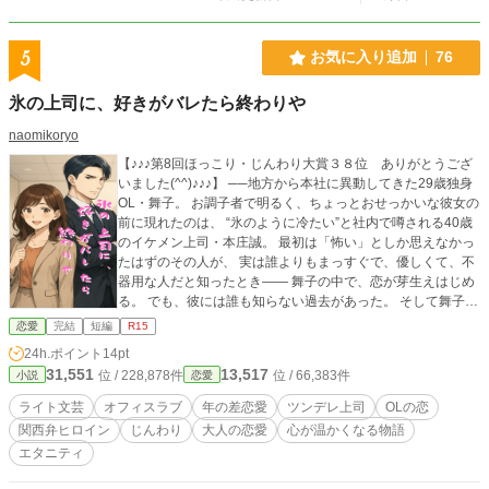
5
お気に入り追加
76
氷の上司に、好きがバレたら終わりや
naomikoryo
【♪♪♪第8回ほっこり・じんわり大賞３８位 ありがとうござ
いました(^^)♪♪♪】 ──地方から本社に異動してきた29歳独身
OL・舞子。 お調子者で明るく、ちょっとおせっかいな彼女の
前に現れたのは、 “氷のように冷たい”と社内で噂される40歳
のイケメン上司・本庄誠。 最初は「怖い」としか思えなかっ
たはずのその人が、 実は誰よりもまっすぐで、優しくて、不
器用な人だと知ったとき―― 舞子の中で、恋が芽生えはじめ
る。 でも、彼には誰も知らない過去があった。 そして舞子
は、自分の恋心を隠しながら、ゆっくりとその心の氷を溶か
恋愛
完結
短編
R15
していく。 ◆恋って、“バレたら終わり”なんやろか？ ◆それ
24h.ポイント
14pt
とも、“言わな、始まらへん”んやろか？ そんな揺れる想いを
31,551
13,517
位 / 228,878件
位 / 66,383件
小説
恋愛
抱えながら、仕事も恋も全力投球。 笑って、泣いて、つまず
いて――それでも、前を向く彼女の姿に、きっとあなたも自
ライト文芸
オフィスラブ
年の差恋愛
ツンデレ上司
OLの恋
分を重ねたくなる。 関西出身のヒロイン×無口な年上上司
関西弁ヒロイン
じんわり
大人の恋愛
心が温かくなる物語
の、20話で完結するライト文芸ラブストーリー。 仕事に恋に
エタニティ
揺れるすべてのOLさんたちへ。 「この恋、うちのことかも」
と思わず呟きたくなる、等身大の恋を、ぜひ読んでみてくだ