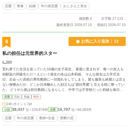
です。 カクヨムさん・ノベプラさん・小説家になろうさんに
恋愛
青春
結婚
年の差恋愛
おじさんと美女
も投稿中です。
感想数 0
文字数 27,115
最終更新日 2026.07.15
登録日 2026.07.15
8
お気に入り追加
12
私の担任は元世界的スター
u_tam
荒れ果てた生活を送っていた16歳の女子高生。 家庭に恵まれず、唯一の友人も
幼馴染の同級生ただ一人という彼女の名は山本莉緒。 そんな彼女は入学式当
日、出会った高校の男性教師に一目惚れをしてしまう。髪も服装も綺麗とは言え
ない身嗜みだが、どこか日本離れした顔立ちは“眉目秀麗”と言える程に整ってい
た。 どうやら彼は担任教師になるらしく、中学では不登校だった莉緒も毎日の
様に目の保養として学校へ通う日々となったのだ。 しかし、彼は大きな秘密を
恋愛
完結
長編
R15
抱えていた… ※他サイトで投稿した事有り ※乱暴表現等含むシーン有るので15
24h.ポイント
7pt
R
38,437
16,707
位 / 228,878件
位 / 66,383件
小説
恋愛
恋愛
年の差恋愛
教師×生徒
禁断の恋