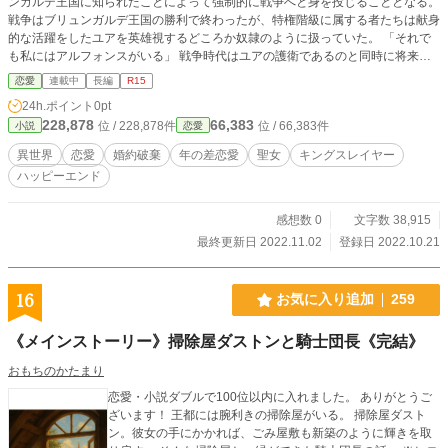
ンガルデ王国に知られたことによって強制的に戦争へと身を投じることとなる。
戦争はブリュンガルデ王国の勝利で終わったが、特権階級に属する者たちは献身
的な活躍をしたユアを英雄視するどころか奴隷のように扱っていた。 「それで
も私にはアルフォンスがいる」 戦争時代はユアの護衛であるのと同時に将来を
誓い合った恋人のアルフォンス。彼だけが今のユアの心の支えであったが、そん
恋愛
連載中
長編
R15
なアルフォンスも半年以上ユアの前に姿を見せてはいなかった。 「なんで会い
24h.ポイント
0pt
に来てくれないの？」 不安ばかりが加速度的に募っていく。 王から突然の呼び
228,878
66,383
位 / 228,878件
位 / 66,383件
小説
恋愛
出しを受けたのは心と体が悲鳴を上げているまさにそんなときだった──。
異世界
恋愛
婚約破棄
年の差恋愛
聖女
キングスレイヤー
ハッピーエンド
感想数 0
文字数 38,915
最終更新日 2022.11.02
登録日 2022.10.21
16
お気に入り追加
259
《メインストーリー》掃除屋ダストンと騎士団長《完結》
おもちのかたまり
恋愛・小説ダブルで100位以内に入れました。 ありがとうご
ざいます！ 王都には腕利きの掃除屋がいる。 掃除屋ダスト
ン。彼女の手にかかれば、ごみ屋敷も新築のように輝きを取