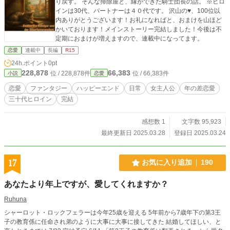
り戻す。 そんな掃除屋と、縁ができた騎士団長の話。 ※ヒロ
インは30代、パートナーは４０代です。 沢山の♥、100位以
内ありがとうございます！お礼になればと、おまけを山ほど
かいております！メインストーリー完結しました！今後は不
定期におまけが増えますので、連載中になってます。
恋愛
連載中
長編
R15
24h.ポイント
0pt
228,878
66,383
位 / 228,878件
位 / 66,383件
小説
恋愛
恋愛
ファンタジー
ハッピーエンド
日常
女主人公
年の差恋愛
三十代ヒロイン
完結
感想数 1
文字数 95,923
最終更新日 2025.03.28
登録日 2025.03.24
17
お気に入り追加
190
あなたより年上ですが、愛してくれますか？
Ruhuna
シャーロット・ロックフェラーは今年25歳を迎える 5年前から7歳年下の第3王
子の教育係に任命され弟のように大事に大事に接してきた 結婚してほしい、と