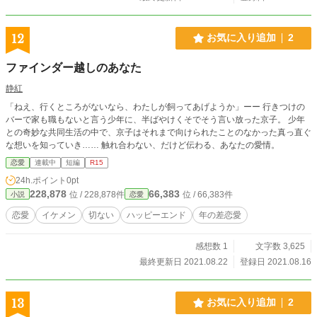
12
お気に入り追加
2
ファインダー越しのあなた
静紅
「ねえ、行くところがないなら、わたしが飼ってあげようか」ーー 行きつけの
バーで家も職もないと言う少年に、半ばやけくそでそう言い放った京子。 少年
との奇妙な共同生活の中で、京子はそれまで向けられたことのなかった真っ直ぐ
な想いを知っていき…… 触れ合わない、だけど伝わる、あなたの愛情。
恋愛
連載中
短編
R15
24h.ポイント
0pt
228,878
66,383
位 / 228,878件
位 / 66,383件
小説
恋愛
恋愛
イケメン
切ない
ハッピーエンド
年の差恋愛
感想数 1
文字数 3,625
最終更新日 2021.08.22
登録日 2021.08.16
13
お気に入り追加
2