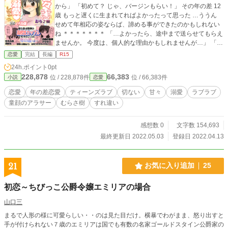
から」 「初めて？ じゃ、バージンもらい！」 その年の差 12
歳 もっと遅くに生まれてればよかったって思った …ううん
せめて年相応の姿ならば、諦める事ができたのかもしれない
ね ＊＊＊＊＊＊＊ 「…よかったら、途中まで送らせてもらえ
ませんか。 今度は、個人的な理由かもしれませんが…」 「か
わいい人だなって、思って見てました。 僕も…男ですから」
恋愛
完結
長編
R15
お互い結婚適齢期を過ぎちゃってるかな 童顔な私を子ども扱
24h.ポイント
0pt
いせず、オンナとして見てくれる 「ずっと、ずっと僕があな
228,878
66,383
位 / 228,878件
位 / 66,383件
小説
恋愛
たを守っていきます。 だから…ずっと、ずっと僕の側にいて
下さい」 その年の差 9歳 ─Ｗ 年の差 恋愛─ 私も真剣に考えな
恋愛
年の差恋愛
ティーンズラブ
切ない
甘々
溺愛
ラブラブ
きゃならない 結婚 だけど…っ 「俺、ひなとずっと一緒にい
童顔のアラサー
むらさ樹
すれ違い
たい」 ダメ ダメなの 私はキミとはつり合わない 見た目はキ
ミのようにヒナだけど 心はキミ以上にオトナなの！ 「好きだ
よ、ひな。 俺やっぱ、ひながいい」 好きになっちゃ、ダメ
感想数 0
文字数 154,693
だって私は キミの母親になろうとしているのよ…！ ※既出漫
最終更新日 2022.05.03
登録日 2022.04.13
画コンテンツ、ひな＊恋のノベルバージョンです！ むしろこ
ちらが原作で、そこから漫画をアップしました。もしよかっ
たら、どちらもドゾー！
21
お気に入り追加
25
初恋～ちびっこ公爵令嬢エミリアの場合
山口三
まるで人形の様に可愛らしい・・のは見た目だけ。横暴でわがまま、怒り出すと
手が付けられない７歳のエミリアは国でも有数の名家ゴールドスタイン公爵家の