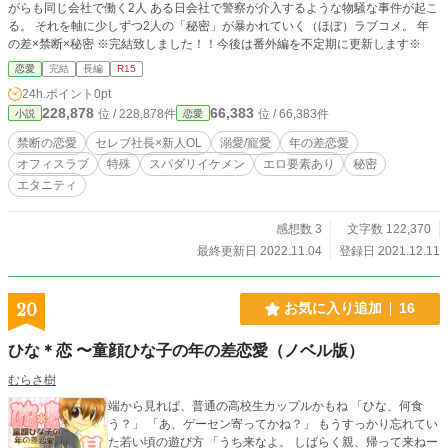
がらも同じ会社で働く2人 ある日会社で警察が介入するような物騒な事件が起こ
る。 それを軸に少しずつ2人の「秘密」が暴かれていく（ほぼ）ラブコメ。 年
の差×禁断×秘密 ※完結致しました！！今後は番外編を不定期に更新します※
恋愛
完結
長編
R15
24h.ポイント
0pt
228,878
66,383
位 / 228,878件
位 / 66,383件
小説
恋愛
禁断の恋愛
セレブ社長×新人OL
溺愛/寵愛
年の差恋愛
オフィスラブ
特殊
スパダリイケメン
エロ要素あり
秘密
エタニティ
感想数 3
文字数 122,370
最終更新日 2022.11.04
登録日 2021.12.11
20
お気に入り追加
16
ひな＊恋 〜童顔ひな子の年の差恋愛（ノベル版）
むらさ樹
端から見れば、普通の高校生カップルかもね 「ひな、何食
う？」 「あ、ゲーセン寄ってかね？」 もうすっかり忘れてい
た若い頃の遊び方 「うち来なよ。 しばらく親、帰って来ねー