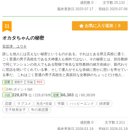
感想数 0
文字数 25,132
最終更新日 2025.07.17
登録日 2025.07.06
11
お気に入り追加
0
オカタちゃんの秘密
安芸津 ユウキ
誰しも他人には言えない秘密というものがある。それはとある県立高校に通う、
ごく普通の男子高校生である大神優人も例外ではない。その秘密とは、担任教師
で同じマンションの住人でもある堅物で有名な女性教師の緒方奈緒が、親代わり
に世話を焼いてくれている事、そして優人がそんな奈緒に密かに想いを寄せてい
る事だ。 これはごく普通の男子高校生と真面目な女教師のちょっとだけ他人に
は言いづらい日常の物語である。
恋愛
連載中
長編
R15
24h.ポイント
0pt
228,878
66,383
位 / 228,878件
位 / 66,383件
小説
恋愛
恋愛
ラブコメ
先生×生徒
学園
ハッピーエンド
姉弟愛
王子様系女子
年の差恋愛
感想数 0
文字数 3,311
最終更新日 2026.01.19
登録日 2026.01.19