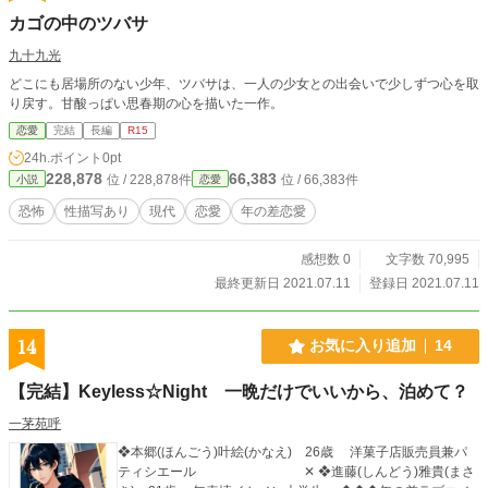
カゴの中のツバサ
九十九光
どこにも居場所のない少年、ツバサは、一人の少女との出会いで少しずつ心を取
り戻す。甘酸っぱい思春期の心を描いた一作。
恋愛
完結
長編
R15
24h.ポイント
0pt
228,878
66,383
位 / 228,878件
位 / 66,383件
小説
恋愛
恐怖
性描写あり
現代
恋愛
年の差恋愛
感想数 0
文字数 70,995
最終更新日 2021.07.11
登録日 2021.07.11
14
お気に入り追加
14
【完結】Keyless☆Night 一晩だけでいいから、泊めて？
一茅苑呼
❖本郷(ほんごう)叶絵(かなえ) 26歳 洋菓子店販売員兼パ
ティシエール ✕ ❖進藤(しんどう)雅貴(まさ