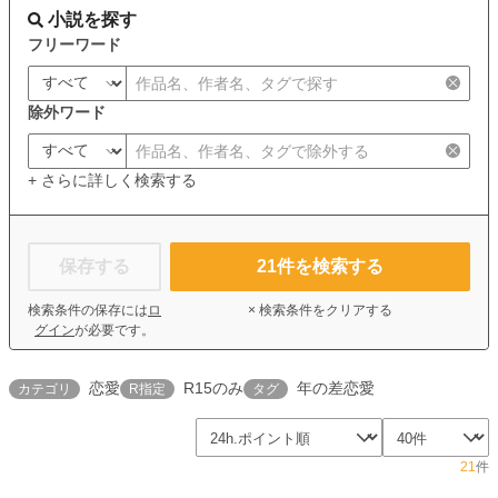
小説を探す
フリーワード
除外ワード
+ さらに詳しく検索する
保存する
21
件を検索する
検索条件の保存には
ロ
× 検索条件をクリアする
グイン
が必要です。
恋愛
R15のみ
年の差恋愛
カテゴリ
R指定
タグ
21
件