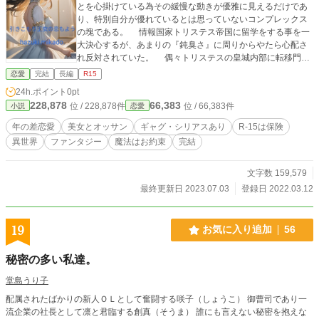
とを心掛けている為その緩慢な動きが優雅に見えるだけであ
り、特別自分が優れているとは思っていないコンプレックス
の塊である。 情報国家トリステス帝国に留学をする事を一
大決心するが、あまりの『鈍臭さ』に周りからやたら心配さ
れ反対されていた。 偶々トリステスの皇城内部に転移門を
設置する機会があり、そのお陰でようやく許可される。 そ
恋愛
完結
長編
R15
してそこで出逢ったのは・・・ ★『転生聖女は諦めない』変
24h.ポイント
0pt
更→【完結】『転生した元社畜男子は聖女になって人生逃げ
228,878
66,383
位 / 228,878件
位 / 66,383件
小説
恋愛
切る事を諦めません！』の外伝です。 本編の約一年後です。
悪女スレスレでセーフティゾーンに(主に執筆担当の画策に
年の差恋愛
美女とオッサン
ギャグ・シリアスあり
R-15は保険
より)放り込まれたシンシア王女のその後。ミリアンヌとミゲ
異世界
ファンタジー
魔法はお約束
完結
ルのイチャコラもちょっとだけ挟みつつ、メルヘンやネイサ
ン(聖王)そして帝国のアレヤコレヤでお楽しみください。 ★
本編に出てきたキャラクターはチラホラ登場しますが、外伝
文字数 159,579
だけでもお読みいただけます(_ _) ×××××××××× ※執筆者が偶
最終更新日 2023.07.03
登録日 2022.03.12
にちゃちゃを入れてしまいますが、気になる方は貴方の秘め
たるパワー、スルースキルを発揮してくださると嬉しいです
♡ ※ギャグ・コメディたまにシリアスでざまあは基本的には
19
お気に入り追加
56
ナシｗ ※R15指定はありますが保険でしかございません。ほ
ぼ健全で御座います。R指定無くてもいい位です〜(*´ω｀*) ☆
秘密の多い私達。
なろう エブリスタでも公開
堂島うり子
配属されたばかりの新人ＯＬとして奮闘する咲子（しょうこ） 御曹司であり一
流企業の社長として凛と君臨する創真（そうま） 誰にも言えない秘密を抱えな