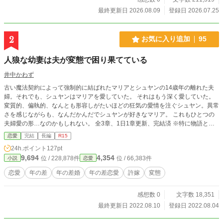
最終更新日 2026.08.09
登録日 2026.07.25
2
お気に入り追加
95
人狼な幼妻は夫が変態で困り果てている
井中かわず
古い魔法契約によって強制的に結ばれたマリアとシュヤンの14歳年の離れた夫
婦。それでも、シュヤンはマリアを愛していた。 それはもう深く愛していた。
変質的、偏執的、なんとも形容しがたいほどの狂気の愛情を注ぐシュヤン。異常
さを感じながらも、なんだかんだでシュヤンが好きなマリア。 これもひとつの
夫婦愛の形…なのかもしれない。 全3章、1日1章更新、完結済 ※特に物語と言
う物語はありません ※オチもありません ※ただひたすら時系列に沿って変態し
恋愛
完結
長編
R15
たりイチャイチャしたりする話が続きます。 ※主人公の1人(夫)が気持ち悪いで
24h.ポイント
127pt
す。
9,694
4,354
位 / 228,878件
位 / 66,383件
小説
恋愛
恋愛
年の差
年の差婚
年の差恋愛
許嫁
変態
感想数 0
文字数 18,351
最終更新日 2022.08.10
登録日 2022.08.04