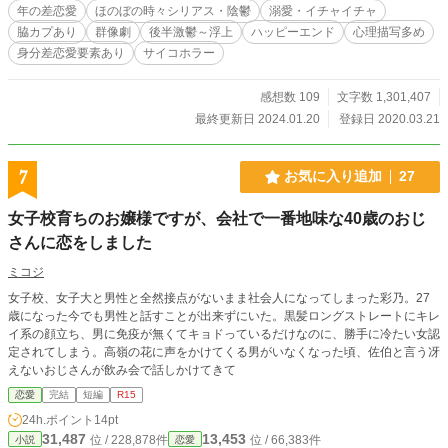
作ること。 高い給料に惹かれて行ってみると、なんと雇い主
年の差恋愛
ほのぼの時々シリアス・陰鬱
溺愛・イチャイチャ
はあの司書のお兄さん……！？ 彼の名前はグレン。 見た目に
脇カプあり
群像劇
後半激鬱～浮上
ハッピーエンド
心理描写多め
反してちょっと天然でマイペース、日常がポンコツな残念イ
身分差恋愛要素あり
サイコホラー
ケメン。 彼を筆頭に、他の仲間もみんなやる気がない"意識低
い系"の変な人達ばかり。 最初こそ面食らってしまったレイチ
ェルだったが、持ち前の明るさと気楽さで徐々に打ち解けて
感想数 109
文字数 1,301,407
いく。 一緒においしい物を食べたりおしゃべりをしたり……
最終更新日 2024.01.20
登録日 2020.03.21
そんな日々を楽しく過ごしている中、ある１つの大きな出来
事に直面する。 それをきっかけに仲間達の関係、そしてレイ
チェルの心も動き出す――。 【2部：7章～12章】『平凡なわ
7
お気に入り追加
27
たしと、闇を抱えた彼の恋の話 』 レイチェルの思い人、グレ
ン。 彼の背負った悲惨な過去、そして心に溜め込んだ闇が全
女子校育ちのお嬢様ですが、会社で一番地味な40歳のおじ
ての陰惨な事象に絡みつき、やがて２人と仲間を悲しみと絶
望に引き込んでいく。 【3部：13章～】『どうか、誰か、こ
さんに恋をしました
の手を』 ベルナデッタが聖女候補に選ばれ、実家に戻ること
ミコジ
に。 その一方、砦では男性メンバーが全員逮捕されてしま
う。 グレンとジャミルはすぐに釈放されたが、カイルだけが
女子校、女子大と男性と全然接点がないまま社会人になってしまった彩乃。27
戻らない。 それらの出来事には全て、イリアスの意志が絡ん
歳になった今でも男性と話すことが出来ずにいた。黒髪ロングストレートにキレ
でいた。 なぜカイルは戻らないのか。イリアスの企みとは何
イ系の顔立ち、男に免疫が無くてキョドっているだけなのに、勝手に冷たい女認
か……？ こちらを元にしたマンガもあります ギャグです
定されてしまう。高嶺の花に声をかけてくる男がいなくなった頃、佐伯と言う冴
【カラすず（ ´_ゝ`）（´<_｀ ） 】 https://www.alphapoli
えないおじさんが飲み会で話しかけてきて
s.co.jp/manga/172691144/305508181 ◇◇◇ ※５章から
恋愛
完結
短編
R15
色々なキャラ視点で進行する群像劇風味になります。 ※通貨
以外の単位は現実の物を使用します。 ※19世紀～20世紀初頭
24h.ポイント
14pt
の欧米をイメージとした異世界です。食べ物はなんでもアリ
31,487
13,453
位 / 228,878件
位 / 66,383件
小説
恋愛