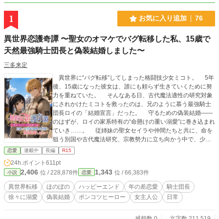
1
お気に入り追加
76
異世界恋護奇譚 〜聖女のオマケでバグ転移した私、15歳で
天然最強騎士団長と偽装結婚しました〜
三多来定
異世界に“バグ転移”してしまった格闘技少女ミコト。 5年
後、15歳になった彼女は、誰にも頼らず生きていくために努
力を重ねていた。 そんなある日、古代魔法適性の研究対象
にされかけたミコトを救ったのは、兄のように慕う最強騎士
団長ロイの「結婚宣言」だった。 守るための偽装結婚――
のはずが、ロイの家系特有の“命懸けの重い溺愛”に巻き込まれ
ていき……。 従姉妹の聖女セイラや仲間たちと共に、命を
狙う別国や古代魔法研究、宗教勢力に立ち向かう中で、少し
ずつ育っていく関係と絆。 最強騎士団長（ポンコツ）×格
恋愛
連載中
長編
R15
闘少女の、真剣なのにどこか不器用な恋物語。 ※王族・貴族
24h.ポイント
611pt
や魔法使用者の登場はありません ※ざまぁ展開はありません
2,406
1,343
位 / 228,878件
位 / 66,383件
小説
恋愛
※人物関係と積み重ねを軸にした作品です ※完結済を投稿し
ています ※本作は小説家になろうとカクヨムにも同一名義で
異世界転移
ほのぼの
ハッピーエンド
年の差恋愛
騎士団長
投稿をしています
徐々に溺愛
偽装結婚
ポンコツヒーロー
女主人公
日常
感想数 0
文字数 211,519