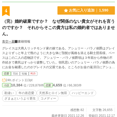
4
お気に入り追加
1,590
（完）婚約破棄ですか？ なぜ関係のない貴女がそれを言う
のですか？ それからそこの貴方は私の婚約者ではありませ
ん。
青空一夏
書籍情報
グレイスは大商人リッチモンド家の娘である。アシュリー・バラノ侯爵はグレイ
スよりずっと年上で熊のように大きな体に顎髭が風格を添える騎士団長様。ベー
スはこの二人の恋物語です。 アシュリー・バラノ侯爵領は３年前から作物の不
作続きで農民はすっかり疲弊していた。領民思いのアシュリー・バラノ侯爵の為
にお金を融通したのがグレイスの父親である。ところがお金の返済日にアシュリ
ー・バラノ侯爵は満額返せなかった。そこで娘の好みのタイプを知っていた父親
恋愛
完結
短編
R15
はアシュリー・バラノ侯爵にある提案をするのだった。それはグレイスを妻に迎
24h.ポイント
113pt
えることだった。 年上のアシュリー・バラノ侯爵のようなタイプが大好きなグ
10,384
4,659
位 / 228,878件
位 / 66,383件
小説
恋愛
レイスはこの婚約話をとても喜んだ。ところがその三日後のこと、一人の若い女
性が怒鳴り込んできたのだ。 「あなたね？ 私の愛おしい殿方を横からさらっ
勘違い
年の差恋愛
天然系ヒロイン無双
ハッピーエンド
ていったのは･･････婚約破棄です！」 そうしてさらには見知らぬ若者までやっ
ざまぁというより更生
コメディー
て来てグレイスに婚約破棄を告げるのだった。 ざまぁするつもりもないのにざ
まぁになってしまうコメディー。中世ヨーロッパ風異世界。ゆるふわ設定ご都合
主義。途中からざまぁというより更生物語になってしまいました。 異なった登
感想数 82
文字数 26,655
場人物視点から物語が展開していくスタイルです。
最終更新日 2021.12.26
登録日 2021.12.17