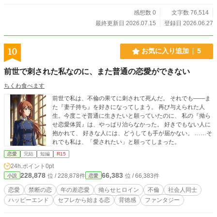
感想数 0
文字数 76,514
最終更新日 2026.07.15
登録日 2026.06.27
10
お気に入り追加
5
前世で刺された私なのに、また普通の恋愛ができない
ちくわ食べます
前世で私は、不倫の果てに刺されて死んだ。 それでも――ま
た『妻子持ち』を好きになってしまう。 再び与えられた人
生。今度こそ普通に生きたいと願っていたのに、 私の『拗ら
せ恋愛体質』は、やっぱり治らなかった。 好きでもない人に
抱かれて、 好きな人には、どうしても手が届かない。 ……そ
れでも私は、「愛されたい」と願ってしまった。
恋愛
完結
短編
R15
24h.ポイント
0pt
228,878
66,383
位 / 228,878件
位 / 66,383件
小説
恋愛
恋愛
禁断の恋
年の差恋愛
拗らせヒロイン
不倫
社会人同士
ハッピーエンド
セフレから始まる恋
背徳感
ファンタジー