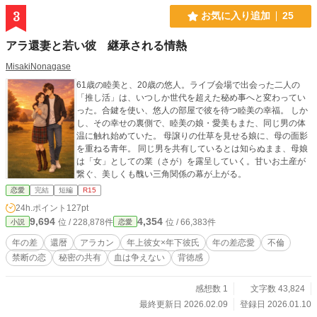
3
お気に入り追加
25
アラ還妻と若い彼 継承される情熱
MisakiNonagase
61歳の睦美と、20歳の悠人。ライブ会場で出会った二人の
「推し活」は、いつしか世代を超えた秘め事へと変わってい
った。合鍵を使い、悠人の部屋で彼を待つ睦美の幸福。 しか
し、その幸せの裏側で、睦美の娘・愛美もまた、同じ男の体
温に触れ始めていた。 母譲りの仕草を見せる娘に、母の面影
を重ねる青年。 同じ男を共有しているとは知らぬまま、母娘
は「女」としての業（さが）を露呈していく。甘いお土産が
繋ぐ、美しくも醜い三角関係の幕が上がる。
恋愛
完結
短編
R15
24h.ポイント
127pt
9,694
4,354
位 / 228,878件
位 / 66,383件
小説
恋愛
年の差
還暦
アラカン
年上彼女×年下彼氏
年の差恋愛
不倫
禁断の恋
秘密の共有
血は争えない
背徳感
感想数 1
文字数 43,824
最終更新日 2026.02.09
登録日 2026.01.10