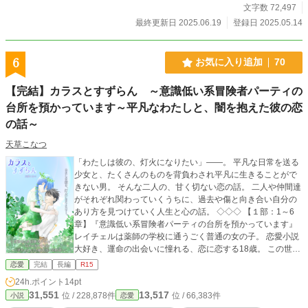
さい。
文字数 72,497
最終更新日 2025.06.19
登録日 2025.05.14
6
お気に入り追加
70
【完結】カラスとすずらん ～意識低い系冒険者パーティの
台所を預かっています～平凡なわたしと、闇を抱えた彼の恋
の話～
天草こなつ
「わたしは彼の、灯火になりたい」――。 平凡な日常を送る
少女と、たくさんのものを背負わされ平凡に生きることがで
きない男。 そんな二人の、甘く切ない恋の話。 二人や仲間達
がそれぞれ関わっていくうちに、過去や傷と向き合い自分の
あり方を見つけていく人生と心の話。 ◇◇◇ 【１部：1～6
章】『意識低い系冒険者パーティの台所を預かっています』
レイチェルは薬師の学校に通うごく普通の女の子。 恋愛小説
大好き、運命の出会いに憧れる、恋に恋する18歳。 この世界
の不思議な事象や伝説なんかとは無縁の平凡な日常を過ごし
恋愛
完結
長編
R15
ている。 目下の楽しみは、図書館にいる司書のお兄さんに会
24h.ポイント
14pt
うこと！ ある日彼女は冒険者ギルドでアルバイト募集の貼り
31,551
13,517
位 / 228,878件
位 / 66,383件
小説
恋愛
紙を見つける。 仕事内容は冒険者パーティの皆さんのご飯を