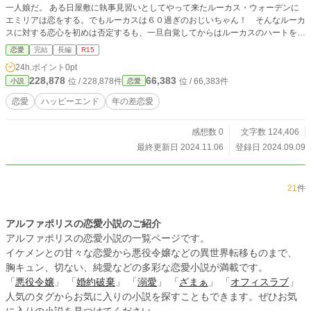
一人娘だ。 ある日屋敷に執事見習いとしてやって来たルーカス・ウォーデンに
エミリアは恋をする。でもルーカスは６０過ぎのおじいちゃん！ そんなルーカ
スに対する恋心を初めは否定するも、一旦自覚してからはルーカスのハートを掴
もうとまっしぐらに突進するエミリア。 一方ルーカスはエミリアを諦めさせる
恋愛
完結
長編
R15
ために屋敷を離れる決心をする。 ８年後、エミリアはアカデミーでルーカス・
24h.ポイント
0pt
ロスラミンという同じ名前の少年と出会う。 エミリアを慕う新入生のイライザ
228,878
66,383
位 / 228,878件
位 / 66,383件
小説
恋愛
とルーカス。生徒会長のアレクサンドルもエミリアに好意を寄せてくる。おまけ
に母親のゴールドスタイン公爵は騎士団の副団長アーノルドとエミリアをくっつ
恋愛
ハッピーエンド
年の差恋愛
けようと画策しているよう。 エミリアは誰を選ぶのか、選ばないのか？！ そ
してルーカス少年の秘密とは？
感想数 0
文字数 124,406
最終更新日 2024.11.06
登録日 2024.09.09
21
件
アルファポリスの恋愛小説のご紹介
アルファポリスの恋愛小説の一覧ページです。
イケメンとの甘々な恋愛から悪役令嬢などの異世界転移ものまで、
胸キュン、切ない、純愛などの多彩な恋愛小説が満載です。
「
悪役令嬢
」 「
婚約破棄
」 「
溺愛
」 「
ざまぁ
」 「
オフィスラブ
」
人気のタグからお気に入りの小説を探すこともできます。ぜひお気
に入りの小説を見つけてください。