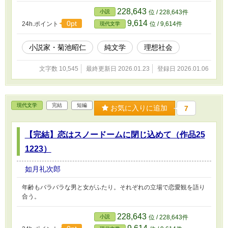
228,643
小説
位 / 228,643件
9,614
0pt
24h.ポイント
位 / 9,614件
現代文学
小説家・菊池昭仁
純文学
理想社会
文字数 10,545
最終更新日 2026.01.23
登録日 2026.01.06
現代文学
完結
短編
お気に入りに追加
7
【完結】恋はスノードームに閉じ込めて（作品25
1223）
如月礼次郎
年齢もバラバラな男と女がふたり。それぞれの立場で恋愛観を語り
合う。
228,643
小説
位 / 228,643件