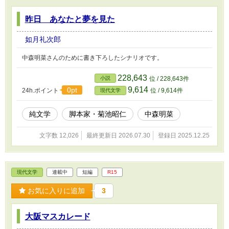
昨日 あなたと夢を見た
如月礼次郎
中森明菜さんのために書き下ろしたシナリオです。
228,643
小説
位 / 228,643件
9,614
0pt
24h.ポイント
位 / 9,614件
現代文学
純文学
脚本家・菊池昭仁
中森明菜
文字数 12,026
最終更新日 2026.07.30
登録日 2025.12.25
現代文学
連載中
短編
R15
お気に入りに追加
3
大阪マスカレード