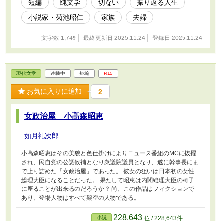
短編
純文学
切ない
振り返る人生
小説家・菊池昭仁
家族
夫婦
文字数 1,749
最終更新日 2025.11.24
登録日 2025.11.24
現代文学
連載中
短編
R15
お気に入りに追加
2
女政治屋 小高森昭恵
如月礼次郎
小高森昭恵はその美貌と色仕掛けによりニュース番組のMCに抜擢
され、民自党の公認候補となり衆議院議員となり、遂に幹事長にま
で上り詰めた「女政治屋」であった。 彼女の狙いは日本初の女性
総理大臣になることだった。 果たして昭恵は内閣総理大臣の椅子
に座ることが出来るのだろうか？ 尚、この作品はフィクションで
あり、登場人物はすべて架空の人物である。
228,643
小説
位 / 228,643件