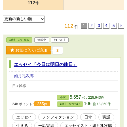
112
件
112
1
2
3
4
5
件
ｴｯｾｲ・ﾉﾝﾌｨｸｼｮﾝ
連載中
ｼｮｰﾄｼｮｰﾄ
お気に入りに追加
3
エッセイ「今日は明日の昨日」
如月礼次郎
日々雑感
5,657
小説
位 / 228,643件
106
235pt
24h.ポイント
位 / 8,860件
ｴｯｾｲ・ﾉﾝﾌｨｸｼｮﾝ
エッセイ
ノンフィクション
日常
実話
生きる
一話完結
エッセイスト・如月礼次郎