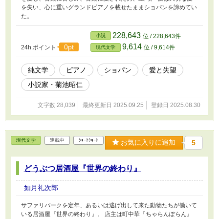
を失い、心に重いグランドピアノを載せたままショパンを諦めてい
た。
228,643
小説
位 / 228,643件
9,614
0pt
24h.ポイント
位 / 9,614件
現代文学
純文学
ピアノ
ショパン
愛と失望
小説家・菊池昭仁
文字数 28,039
最終更新日 2025.09.25
登録日 2025.08.30
現代文学
連載中
ｼｮｰﾄｼｮｰﾄ
お気に入りに追加
5
どうぶつ居酒屋『世界の終わり』
如月礼次郎
サファリパークを定年、あるいは逃げ出して来た動物たちが働いて
いる居酒屋『世界の終わり』。 店主は町中華『ちゃらんぽらん』