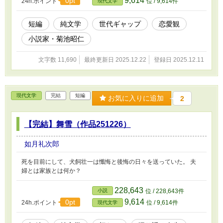
9,614
0pt
24h.ポイント
位 / 9,614件
現代文学
短編
純文学
世代ギャップ
恋愛観
小説家・菊池昭仁
文字数 11,690
最終更新日 2025.12.22
登録日 2025.12.11
現代文学
完結
短編
お気に入りに追加
2
【完結】舞雪（作品251226）
如月礼次郎
死を目前にして、犬飼壮一は懺悔と後悔の日々を送っていた。 夫
婦とは家族とは何か？
228,643
小説
位 / 228,643件
9,614
0pt
24h.ポイント
位 / 9,614件
現代文学