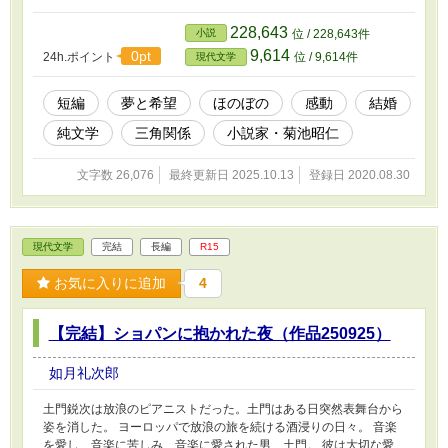
228,643
小説
位 / 228,643件
9,614
0pt
24h.ポイント
位 / 9,614件
現代文学
短編
夢と希望
ほのぼの
感動
結婚
純文学
三角関係
小説家・菊池昭仁
文字数 26,076
最終更新日 2025.10.13
登録日 2020.08.30
現代文学
完結
長編
R15
お気に入りに追加
4
【完結】ショパンに抱かれた夜（作品250925）
如月礼次郎
土門鋭次は放浪のピアニストだった。土門はある日突然表舞台から
姿を消した。 ヨーロッパで放浪の旅を続ける酒浸りの日々。 音楽
を愛し、音楽に苦しみ、音楽に愛された男、土門。 彼は大切な愛