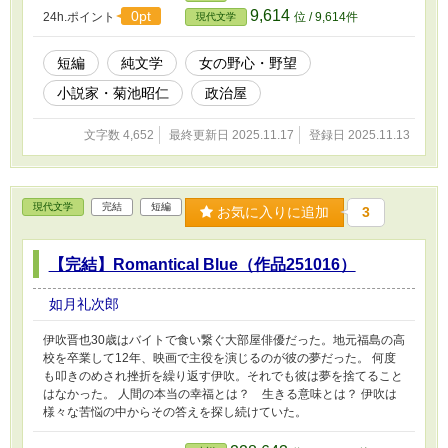
9,614
0pt
24h.ポイント
位 / 9,614件
現代文学
短編
純文学
女の野心・野望
小説家・菊池昭仁
政治屋
文字数 4,652
最終更新日 2025.11.17
登録日 2025.11.13
現代文学
完結
短編
お気に入りに追加
3
【完結】Romantical Blue（作品251016）
如月礼次郎
伊吹晋也30歳はバイトで食い繋ぐ大部屋俳優だった。地元福島の高
校を卒業して12年、映画で主役を演じるのが彼の夢だった。 何度
も叩きのめされ挫折を繰り返す伊吹。それでも彼は夢を捨てること
はなかった。 人間の本当の幸福とは？ 生きる意味とは？ 伊吹は
様々な苦悩の中からその答えを探し続けていた。