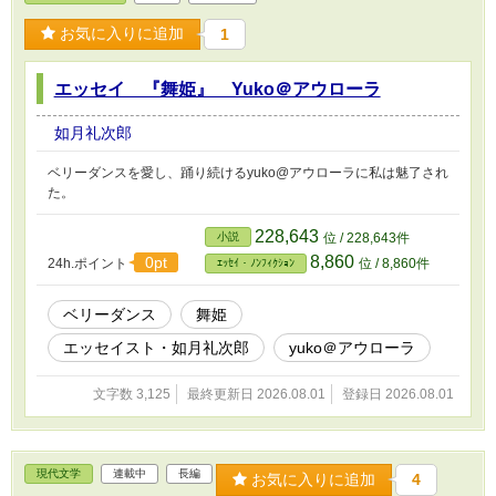
お気に入りに追加
1
エッセイ 『舞姫』 Yuko＠アウローラ
如月礼次郎
ベリーダンスを愛し、踊り続けるyuko@アウローラに私は魅了され
た。
228,643
小説
位 / 228,643件
8,860
0pt
24h.ポイント
位 / 8,860件
ｴｯｾｲ・ﾉﾝﾌｨｸｼｮﾝ
ベリーダンス
舞姫
エッセイスト・如月礼次郎
yuko＠アウローラ
文字数 3,125
最終更新日 2026.08.01
登録日 2026.08.01
現代文学
連載中
長編
お気に入りに追加
4