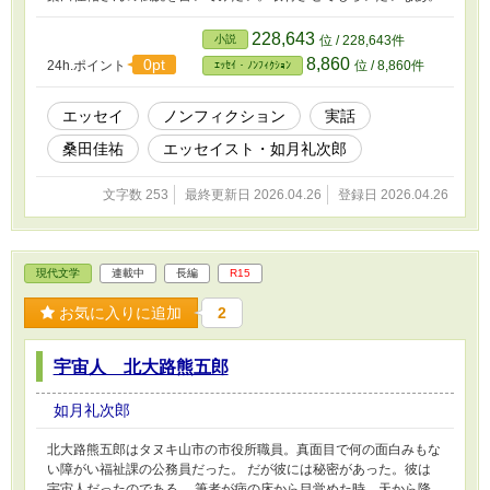
228,643
小説
位 / 228,643件
8,860
0pt
24h.ポイント
位 / 8,860件
ｴｯｾｲ・ﾉﾝﾌｨｸｼｮﾝ
エッセイ
ノンフィクション
実話
桑田佳祐
エッセイスト・如月礼次郎
文字数 253
最終更新日 2026.04.26
登録日 2026.04.26
現代文学
連載中
長編
R15
お気に入りに追加
2
宇宙人 北大路熊五郎
如月礼次郎
北大路熊五郎はタヌキ山市の市役所職員。真面目で何の面白みもな
い障がい福祉課の公務員だった。 だが彼には秘密があった。彼は
宇宙人だったのである。 筆者が病の床から目覚めた時、天から降