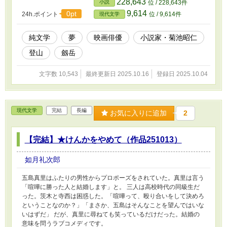
228,643
小説
位 / 228,643件
9,614
0pt
24h.ポイント
位 / 9,614件
現代文学
純文学
夢
映画俳優
小説家・菊池昭仁
登山
劔岳
文字数 10,543
最終更新日 2025.10.16
登録日 2025.10.04
現代文学
完結
長編
お気に入りに追加
2
【完結】★けんかをやめて（作品251013）
如月礼次郎
五島真里はふたりの男性からプロポーズをされていた。真里は言う
「喧嘩に勝った人と結婚します」と。 三人は高校時代の同級生だ
った。茨木と寺西は困惑した。「喧嘩って、殴り合いをして決めろ
ということなのか？」「まさか、五島はそんなことを望んではいな
いはずだ」 だが、真里に尋ねても笑っているだけだった。結婚の
意味を問うラブコメディです。