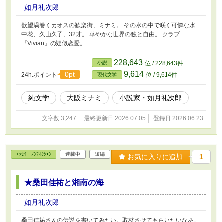
如月礼次郎
欲望渦巻くカオスの歓楽街、ミナミ。 その水の中で咲く可憐な水
中花、久山久子、32才。 華やかな世界の独と自由。 クラブ
『Vivian』の疑似恋愛。
228,643
小説
位 / 228,643件
9,614
0pt
24h.ポイント
位 / 9,614件
現代文学
純文学
大阪ミナミ
小説家・如月礼次郎
文字数 3,247
最終更新日 2026.07.05
登録日 2026.06.23
ｴｯｾｲ・ﾉﾝﾌｨｸｼｮﾝ
連載中
短編
お気に入りに追加
1
★桑田佳祐と湘南の海
如月礼次郎
桑田佳祐さんの伝説を書いてみたい。取材させてもらいたいなあ。