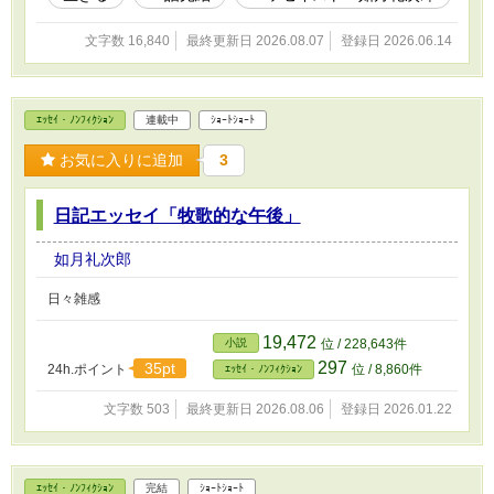
文字数 16,840
最終更新日 2026.08.07
登録日 2026.06.14
ｴｯｾｲ・ﾉﾝﾌｨｸｼｮﾝ
連載中
ｼｮｰﾄｼｮｰﾄ
お気に入りに追加
3
日記エッセイ「牧歌的な午後」
如月礼次郎
日々雑感
19,472
小説
位 / 228,643件
297
35pt
24h.ポイント
位 / 8,860件
ｴｯｾｲ・ﾉﾝﾌｨｸｼｮﾝ
文字数 503
最終更新日 2026.08.06
登録日 2026.01.22
ｴｯｾｲ・ﾉﾝﾌｨｸｼｮﾝ
完結
ｼｮｰﾄｼｮｰﾄ