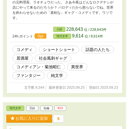
の元料理長、ラオチュウだった。 さあ今夜はどんなロクデナシが
店にやって来るのだろうか？ パロディだから怒らないでね。世界
を終わらせないための「真剣な」ギャグ・コメディです。ウソで
す。
228,643
小説
位 / 228,643件
9,614
0pt
24h.ポイント
位 / 9,614件
現代文学
コメディ
ショートショート
話題の人たち
居酒屋
社会風刺ギャグ
コメディアン・菊池昭仁
異世界
ファンタジー
純文学
文字数 9,344
最終更新日 2025.09.25
登録日 2025.09.23
現代文学
完結
短編
R15
お気に入りに追加
5