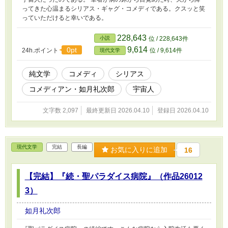
ってきた心温まるシリアス・ギャグ・コメディである。クスッと笑
っていただけると幸いである。
228,643
小説
位 / 228,643件
9,614
0pt
24h.ポイント
位 / 9,614件
現代文学
純文学
コメディ
シリアス
コメディアン・如月礼次郎
宇宙人
文字数 2,097
最終更新日 2026.04.10
登録日 2026.04.10
現代文学
完結
長編
お気に入りに追加
16
【完結】『続・聖パラダイス病院』（作品26012
3）
如月礼次郎