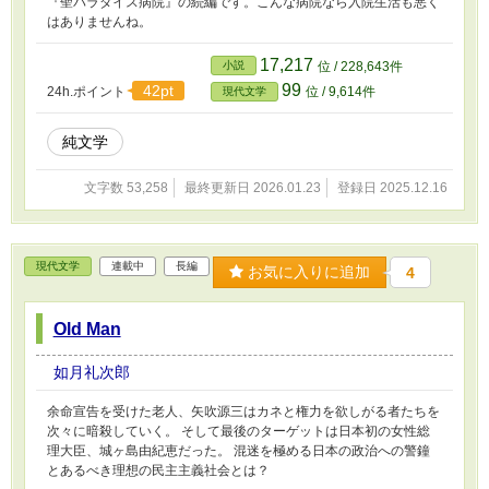
『聖パラダイス病院』の続編です。こんな病院なら入院生活も悪く
はありませんね。
17,217
小説
位 / 228,643件
99
42pt
24h.ポイント
位 / 9,614件
現代文学
純文学
文字数 53,258
最終更新日 2026.01.23
登録日 2025.12.16
現代文学
連載中
長編
お気に入りに追加
4
Old Man
如月礼次郎
余命宣告を受けた老人、矢吹源三はカネと権力を欲しがる者たちを
次々に暗殺していく。 そして最後のターゲットは日本初の女性総
理大臣、城ヶ島由紀恵だった。 混迷を極める日本の政治への警鐘
とあるべき理想の民主主義社会とは？