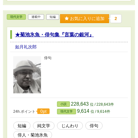
現代文学
連載中
短編
お気に入りに追加
2
★菊池氷魚・俳句集『言葉の銀河』
如月礼次郎
俳句
228,643
小説
位 / 228,643件
9,614
0pt
24h.ポイント
位 / 9,614件
現代文学
短編
純文学
じんわり
俳句
俳人・菊池氷魚