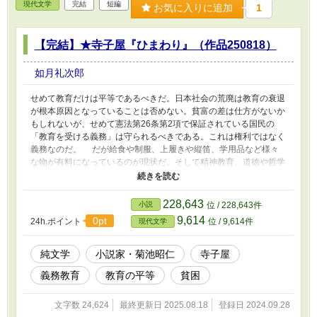
現代文学
完結
短編
お気に入りに追加
1
【完結】★寺子屋『ひまわり』（作品250818）
如月礼次郎
せめて教育だけは平等であるべきだ。日本社会の荒廃は教育の衰退
が根本原因となっていることは否めない。貧富の差は仕方がないか
もしれないが、せめて憲法第26条第2項で保証されている国民の
「教育を受ける義務」は守られるべきである。これは権利ではなく
義務なのだ。 だが給食や制服、上履きや縦笛、学用品など様々
な物が有料になっているのが現状だ。そして精神教育、道徳や哲学
が軽んじられている。そんな教育の理想について考えてみました。
これは筆者の夢でもあります。
228,643
小説
位 / 228,643件
9,614
0pt
24h.ポイント
位 / 9,614件
現代文学
純文学
小説家・菊池昭仁
寺子屋
義務教育
教育の平等
貧困
文字数 24,624
最終更新日 2025.08.18
登録日 2024.09.28