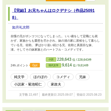
【完結】お兄ちゃんはロクデナシ（作品25091
8）
如月礼次郎
自慢の兄がポンコツになってしまった。 いい歳をして定職にも就
かず、家族からも愛想を尽かされ、妹の渚の家に居候をして暮らし
ている兄、佐助。 夢ばかり追い続ける兄、佐助と真面目な妹、
渚。そしてその妹家族とのハートフル・コメディです。
228,643
小説
位 / 228,643件
9,614
0pt
24h.ポイント
位 / 9,614件
現代文学
純文学
ほのぼの
コメディ
兄妹
小説家・菊池昭仁
家政夫
文字数 22,497
最終更新日 2025.09.07
登録日 2025.08.23