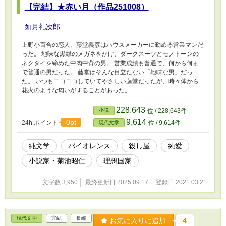
【完結】★赤い月（作品251008）
如月礼次郎
上野小百合の恋人、藤堂義彦はハウスメーカーに勤める営業マンだ
った。 地味な黒縁のメガネをかけ、ダークスーツとモノトーンの
ネクタイを締めた中肉中背の男。 営業成績も普通で、何から何ま
で普通の男だった。 藤堂はそんな目立たない「地味な男」だっ
た。 いつもニコニコしていてやさしい藤堂だったが、時々体から
花火のような匂いがすることがあった。
228,643
小説
位 / 228,643件
9,614
0pt
24h.ポイント
位 / 9,614件
現代文学
純文学
バイオレンス
殺し屋
純愛
小説家・菊池昭仁
理想国家
文字数 3,950
最終更新日 2025.09.17
登録日 2021.03.21
現代文学
完結
長編
お気に入りに追加
4