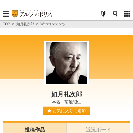
TOP
>
如月礼次郎
>
Webコンテンツ
如月礼次郎
本名 菊池昭仁
お気に入りに追加
投稿作品
近況ボード