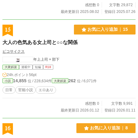
感想数 0
文字数 29,872
最終更新日 2025.08.02
登録日 2025.07.26
15
お気に入り追加
15
大人の色気ある女上司と○○な関係
ピコサイクス
年上上司 × 部下
大衆娯楽
連載中
短編
R18
24h.ポイント
56pt
14,855
262
位 / 228,634件
位 / 6,071件
小説
大衆娯楽
日常
官能小説
エロあり
感想数 0
文字数 9,991
最終更新日 2026.01.12
登録日 2026.01.11
16
お気に入り追加
8