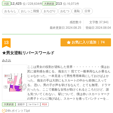
12,425
213
位 / 228,634件
位 / 6,071件
小説
大衆娯楽
おもらし
おしっこ我慢
おちびり
おむつ
羞恥
日常
感想数 0
文字数 37,941
最終更新日 2024.08.25
登録日 2024.08.04
13
お気に入り追加
74
★男女逆転リバースワールド
みさお
ここは男女の役割が逆転した世界・・・・・・・・・ 僕はお
尻に違和感を感じる。 痴女だ！ 慌てて一般車両なんか乗るん
じゃなかった。一本見送って男性専用車両にしておけばよか
った。 痴女の手は大胆にもスカートの中から前側に入って
る。 恐い。男の子が声を挙げるなんて、とても無理。 ドラマ
だったら、ここで素敵な女性が助けくれるところだけど、誰
も気づいてくれない。 駅について、僕は赤いスカートマーク
の男子トイレに飛び込む。スカートを捲ってパンティーを降
ろす。やだっ！もう、ベトベト。僕は素早く男性用ナプキン
大衆娯楽
連載中
ｼｮｰﾄｼｮｰﾄ
R18
を交換し、エチケットボックスに捨てる。男性用ビデを使っ
24h.ポイント
71pt
てペーパーで拭く。ふう、やっと一息ついた。 もう、朝から