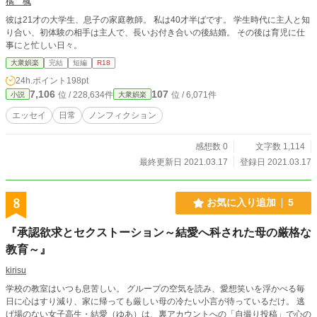
橘 楓
彼は21才の大学生、息子の家庭教師。 私は40才半ばです。 学生時代に主人と知
り合い、初体験の相手は主人で、長いお付き合いの後結婚。 その後は育児に仕
事にと忙しい日々。
大衆娯楽
完結
短編
R18
24h.ポイント
198pt
7,106
107
位 / 228,634件
位 / 6,071件
小説
大衆娯楽
エッセイ
日常
ノンフィクション
感想数 0
文字数 1,114
最終更新日 2021.03.17
登録日 2021.03.17
8
お気に入り追加
5
『承認欲求とセクストーション～結愛へ科された母の厳格な
教育～』
kirisu
学校の教室はいつも息苦しい。 グループの空気を読み、愛想笑いを浮かべる毎
日に心はすり減り、家に帰っても厳しい母の冷たい小言が待っているだけ。 逃
げ場のない女子高生・結愛（ゆあ）は、裏アカウントへの「自撮り投稿」で心の