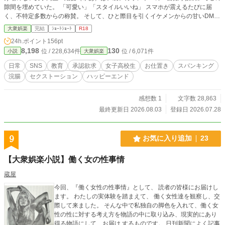
隙間を埋めていた。 「可愛い」「スタイルいいね」 スマホが震えるたびに届
く、不特定多数からの称賛。 そして、ひと際目を引くイケメンからの甘いDM。
現実では得られない強烈な快感に溺れた結愛は、彼を夢中にさせたい一心で、少
大衆娯楽
完結
ｼｮｰﾄｼｮｰﾄ
R18
しずつ露出度の高い写真を送るようになってしまう。 しかしそれは、卑劣な
24h.ポイント
156pt
『セクストーション（性的脅迫）』の罠だった――。 個人情報を握られ、絶望
8,198
130
位 / 228,634件
位 / 6,071件
小説
大衆娯楽
と恐怖の中、一人で脅迫者の待ち合わせ場所へと向かった結愛。 見知らぬ男に
連れ去られそうになった絶体絶命の瞬間、間一髪で救い出してくれたのは、いつ
日常
SNS
教育
承認欲求
女子高校生
お仕置き
スパンキング
も口うるさく煙たがっていた「お母さん」だった。 しかし、無事に家に連れ戻
浣腸
セクストーション
ハッピーエンド
された結愛を待っていたのは、決して甘い慰めではない。 「他人に自分の体を
安売りした罰です。制服も、下着も、自分で全部脱ぎなさい」 奥の和室で、母
による容赦のない『特別指導』が幕を開ける。
感想数 1
文字数 28,863
最終更新日 2026.08.03
登録日 2026.07.28
9
お気に入り追加
23
【大衆娯楽小説】働く女の性事情
蔵屋
今回、『働く女性の性事情』として、 読者の皆様にお届けし
ます。 わたしの実体験を踏まえて、 働く女性達を観察し、交
際して来ました。 そんな中で私独自の脚色を入れて、働く女
性の性に対する考え方を物語の中に取り込み、現実的にあり
得る物語にして、お届け するものです。 日刊新聞によく記事