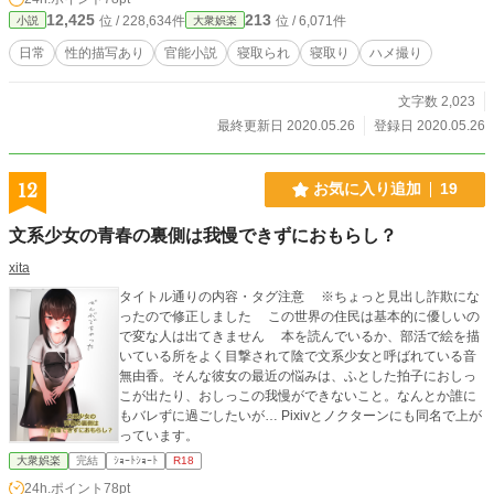
12,425
213
位 / 228,634件
位 / 6,071件
小説
大衆娯楽
日常
性的描写あり
官能小説
寝取られ
寝取り
ハメ撮り
文字数 2,023
最終更新日 2020.05.26
登録日 2020.05.26
12
お気に入り追加
19
文系少女の青春の裏側は我慢できずにおもらし？
xita
タイトル通りの内容・タグ注意 ※ちょっと見出し詐欺にな
ったので修正しました この世界の住民は基本的に優しいの
で変な人は出てきません 本を読んでいるか、部活で絵を描
いている所をよく目撃されて陰で文系少女と呼ばれている音
無由香。そんな彼女の最近の悩みは、ふとした拍子におしっ
こが出たり、おしっこの我慢ができないこと。なんとか誰に
もバレずに過ごしたいが… Pixivとノクターンにも同名で上が
っています。
大衆娯楽
完結
ｼｮｰﾄｼｮｰﾄ
R18
24h.ポイント
78pt