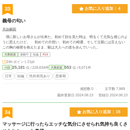
33
お気に入り追加
4
義母の匂い
月詠嗣苑
僕に新しいお母さんが出来た。初めて顔を見た時は、明るくて元気な感じのよ
うに思えたけど。 初めての片想い、初めての精通、そして父親には言えない
この胸の秘密を抱えたまま、駿は大人への道を歩んでいった。
大衆娯楽
連載中
短編
R18
24h.ポイント
21pt
25,181
553
位 / 228,634件
位 / 6,071件
小説
大衆娯楽
日常
短編
性的表現あり
思春期
感想数 0
文字数 7,989
最終更新日 2024.06.23
登録日 2024.06.23
34
お気に入り追加
15
マッサージに行ったらエッチな気分にさせられ気持ち良くさ