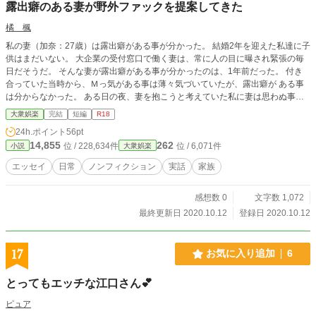
露出癖のある妻が野外ファックを提案してきた
橘 楓
私の妻（加奈：27歳）は露出癖がある事が分かった。 結婚2年を迎えた私達に子
供はまだいない。 大企業の受付窓口で働く妻は、常に人の目に曝され緊張の毎
日だそうだ。 そんな妻が露出癖がある事が分かったのは、1年前だった。 付き
合っていた当時から、Ｍっ気がある事は薄々気づいていたが、露出癖が ある事
は分からなかった。 ある日の夜、妻を抱こうと考えていた私に妻は思わぬ事を
言いだしたのだ。
大衆娯楽
完結
短編
R18
24h.ポイント
56pt
14,855
262
位 / 228,634件
位 / 6,071件
小説
大衆娯楽
エッセイ
日常
ノンフィクション
実話
家族
感想数 0
文字数 1,072
最終更新日 2020.10.12
登録日 2020.10.12
17
お気に入り追加
6
とってもエッチな江口さん💕
ピュア