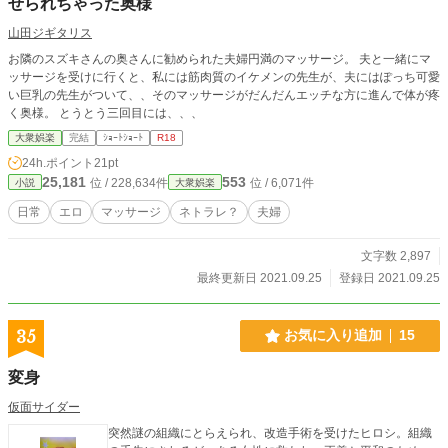
せられちゃった奥様
山田ジギタリス
お隣のスズキさんの奥さんに勧められた夫婦円満のマッサージ。 夫と一緒にマ
ッサージを受けに行くと、私には筋肉質のイケメンの先生が、夫にはぽっち可愛
い巨乳の先生がついて、、そのマッサージがだんだんエッチな方に進んで体が疼
く奥様。 とうとう三回目には、、、
大衆娯楽
完結
ｼｮｰﾄｼｮｰﾄ
R18
24h.ポイント
21pt
25,181
553
位 / 228,634件
位 / 6,071件
小説
大衆娯楽
日常
エロ
マッサージ
ネトラレ？
夫婦
文字数 2,897
最終更新日 2021.09.25
登録日 2021.09.25
35
お気に入り追加
15
変身
仮面サイダー
突然謎の組織にとらえられ、改造手術を受けたヒロシ。組織