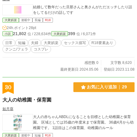
結婚して数年だった旦那さんと奥さんがただエッチしたり話
をしてるだけの話しです
大衆娯楽
連載中
長編
R18
24h.ポイント
28pt
21,802
399
位 / 228,634件
位 / 6,071件
小説
大衆娯楽
日常
短編
夫婦
大衆娯楽
セックス描写
R18要素あり
クンニ/フェラ
コスプレ
感想数 0
文字数 8,620
最終更新日 2024.05.06
登録日 2023.11.08
30
お気に入り追加
29
大人の幼稚園・保育園
如月葵
大人の赤ちゃんABDLになることを目標とした幼稚園と保育
園。 区域としては35歳の年度末まで保育園。 36歳4月から幼
稚園です。 1話目はこの保育園、幼稚園のルール
大衆娯楽
連載中
短編
R18