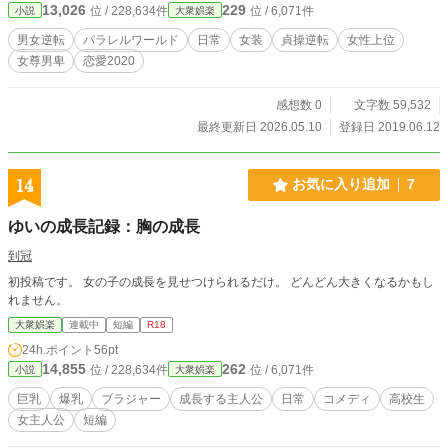
13,026
229
位 / 228,634件
位 / 6,071件
小説
大衆娯楽
痴女なんてサイテー！ 会社の更衣室で僕は事務服に着替え
る。ブラウスにタイトスカート、靴もハイヒールにはきかえ
男女逆転
パラレルワールド
日常
女装
貞操逆転
女性上位
る。うん、決まってる。僕は気持ちを切り替える。 給湯室で
女尊男卑
恋愛2020
僕はお茶くみの準備。もう、男子社員は交替でお茶当番があ
るから大変。 湯呑みを間違えないよう配っていく。きゃあ！
女子社員にお尻をさりげなくタッチされる。でも、これぐら
感想数 0
文字数 59,532
いのセクハラなんて我慢しなくちゃ・・・・・・・・ ※本作
最終更新日 2026.05.10
登録日 2019.06.12
品は短編集です。お好きな章からお読みください。
14
お気に入り追加
7
ゆいの成長記録：胸の成長
到冠
初投稿です。 女の子の成長を見せつけられるだけ。 どんどん大きくなるかもし
れません。
大衆娯楽
連載中
短編
R18
24h.ポイント
56pt
14,855
262
位 / 228,634件
位 / 6,071件
小説
大衆娯楽
巨乳
爆乳
ブラジャー
成長する主人公
日常
コメディ
高校生
女主人公
短編