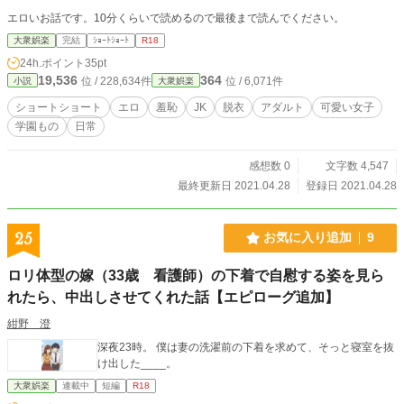
エロいお話です。10分くらいで読めるので最後まで読んでください。
大衆娯楽
完結
ｼｮｰﾄｼｮｰﾄ
R18
24h.ポイント
35pt
19,536
364
位 / 228,634件
位 / 6,071件
小説
大衆娯楽
ショートショート
エロ
羞恥
JK
脱衣
アダルト
可愛い女子
学園もの
日常
感想数 0
文字数 4,547
最終更新日 2021.04.28
登録日 2021.04.28
25
お気に入り追加
9
ロリ体型の嫁（33歳 看護師）の下着で自慰する姿を見ら
れたら、中出しさせてくれた話【エピローグ追加】
紺野 澄
深夜23時。 僕は妻の洗濯前の下着を求めて、そっと寝室を抜
け出した____。
大衆娯楽
連載中
短編
R18