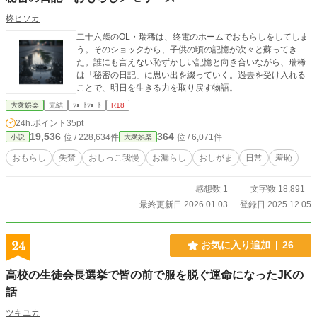
柊ヒソカ
二十六歳のOL・瑞稀は、終電のホームでおもらしをしてしま
う。そのショックから、子供の頃の記憶が次々と蘇ってき
た。誰にも言えない恥ずかしい記憶と向き合いながら、瑞稀
は「秘密の日記」に思い出を綴っていく。過去を受け入れる
ことで、明日を生きる力を取り戻す物語。
大衆娯楽
完結
ｼｮｰﾄｼｮｰﾄ
R18
24h.ポイント
35pt
19,536
364
位 / 228,634件
位 / 6,071件
小説
大衆娯楽
おもらし
失禁
おしっこ我慢
お漏らし
おしがま
日常
羞恥
感想数 1
文字数 18,891
最終更新日 2026.01.03
登録日 2025.12.05
24
お気に入り追加
26
高校の生徒会長選挙で皆の前で服を脱ぐ運命になったJKの
話
ツキユカ