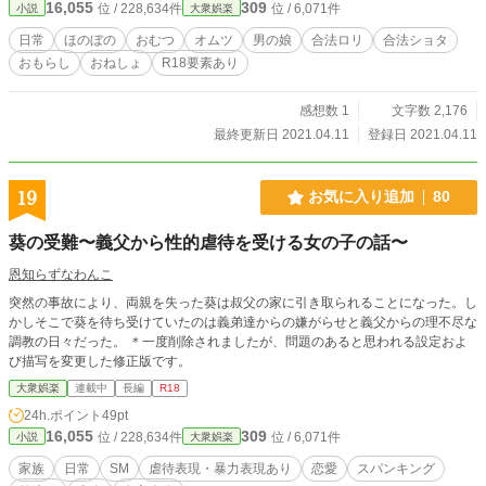
16,055
309
位 / 228,634件
位 / 6,071件
小説
大衆娯楽
日常
ほのぼの
おむつ
オムツ
男の娘
合法ロリ
合法ショタ
おもらし
おねしょ
R18要素あり
感想数 1
文字数 2,176
最終更新日 2021.04.11
登録日 2021.04.11
19
お気に入り追加
80
葵の受難〜義父から性的虐待を受ける女の子の話〜
恩知らずなわんこ
突然の事故により、両親を失った葵は叔父の家に引き取られることになった。し
かしそこで葵を待ち受けていたのは義弟達からの嫌がらせと義父からの理不尽な
調教の日々だった。 ＊一度削除されましたが、問題のあると思われる設定およ
び描写を変更した修正版です。
大衆娯楽
連載中
長編
R18
24h.ポイント
49pt
16,055
309
位 / 228,634件
位 / 6,071件
小説
大衆娯楽
家族
日常
SM
虐待表現・暴力表現あり
恋愛
スパンキング