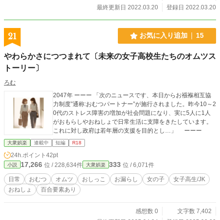
最終更新日 2022.03.20
登録日 2022.03.20
21
お気に入り追加
15
やわらかさにつつまれて〔未来の女子高校生たちのオムツス
トーリー〕
ろむ
2047年 ーーー 「次のニュースです、本日からお襁褓相互協
力制度”通称:おむつパートナー”が施行されました。昨今10～2
0代のストレス障害の増加が社会問題になり、実に5人に1人
がおもらしやおねしょで日常生活に支障をきたしています。
これに対し政府は若年層の支援を目的とし…」 ーーー
大衆娯楽
連載中
短編
R18
24h.ポイント
42pt
17,266
333
位 / 228,634件
位 / 6,071件
小説
大衆娯楽
日常
おむつ
オムツ
おしっこ
お漏らし
女の子
女子高生/JK
おねしょ
百合要素あり
感想数 0
文字数 7,402