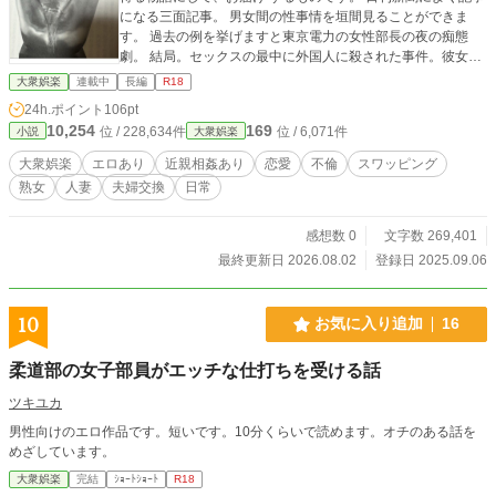
になる三面記事。 男女間の性事情を垣間見ることができま
す。 過去の例を挙げますと東京電力の女性部長の夜の痴態
劇。 結局。セックスの最中に外国人に殺された事件。彼女は
40歳を過ぎた熟女。夜になるとやらしいランジェリーを着
大衆娯楽
連載中
長編
R18
て、男たちを挑発して、痴態を繰り広げていた。 最後には殺
24h.ポイント
106pt
されるという、悲しい事件。 このように、働く女性の性事情
10,254
169
位 / 228,634件
位 / 6,071件
小説
大衆娯楽
は世の中に万とある。そう、彼女たちは仮面を被った 偽善者
であり、獣なのだ。 それでは、わたしの官能小説を お楽しみ
大衆娯楽
エロあり
近親相姦あり
恋愛
不倫
スワッピング
下さい。
熟女
人妻
夫婦交換
日常
感想数 0
文字数 269,401
最終更新日 2026.08.02
登録日 2025.09.06
10
お気に入り追加
16
柔道部の女子部員がエッチな仕打ちを受ける話
ツキユカ
男性向けのエロ作品です。短いです。10分くらいで読めます。オチのある話を
めざしています。
大衆娯楽
完結
ｼｮｰﾄｼｮｰﾄ
R18