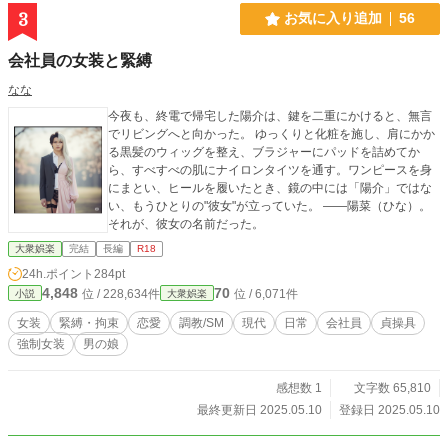
3
お気に入り追加
56
会社員の女装と緊縛
なな
今夜も、終電で帰宅した陽介は、鍵を二重にかけると、無言
でリビングへと向かった。 ゆっくりと化粧を施し、肩にかか
る黒髪のウィッグを整え、ブラジャーにパッドを詰めてか
ら、すべすべの肌にナイロンタイツを通す。ワンピースを身
にまとい、ヒールを履いたとき、鏡の中には「陽介」ではな
い、もうひとりの"彼女"が立っていた。 ——陽菜（ひな）。
それが、彼女の名前だった。
大衆娯楽
完結
長編
R18
24h.ポイント
284pt
4,848
70
位 / 228,634件
位 / 6,071件
小説
大衆娯楽
女装
緊縛・拘束
恋愛
調教/SM
現代
日常
会社員
貞操具
強制女装
男の娘
感想数 1
文字数 65,810
最終更新日 2025.05.10
登録日 2025.05.10