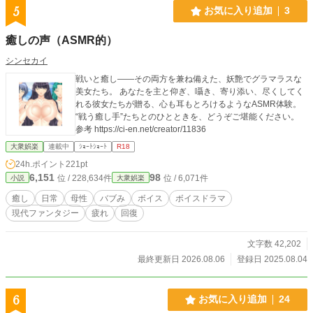
5
お気に入り追加
3
癒しの声（ASMR的）
シンセカイ
戦いと癒し――その両方を兼ね備えた、妖艶でグラマラスな
美女たち。 あなたを主と仰ぎ、囁き、寄り添い、尽くしてく
れる彼女たちが贈る、心も耳もとろけるようなASMR体験。
“戦う癒し手”たちとのひとときを、どうぞご堪能ください。
参考 https://ci-en.net/creator/11836
大衆娯楽
連載中
ｼｮｰﾄｼｮｰﾄ
R18
24h.ポイント
221pt
6,151
98
位 / 228,634件
位 / 6,071件
小説
大衆娯楽
癒し
日常
母性
バブみ
ボイス
ボイスドラマ
現代ファンタジー
疲れ
回復
文字数 42,202
最終更新日 2026.08.06
登録日 2025.08.04
6
お気に入り追加
24