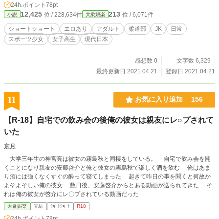
24h.ポイント
78pt
12,425
213
位 / 228,634件
位 / 6,071件
小説
大衆娯楽
ショートショート
エロあり
アダルト
柔道部
JK
日常
スポーツ少女
女子高生
現代日本
感想数 0
文字数 6,329
最終更新日 2021.04.21
登録日 2021.04.21
11
お気に入り追加
156
【R-18】自宅での飲み会の後俺の彼女は親友にレ○プされて
いた
京月
大学三年生の神宮亮は彼女の霧島秋と同棲をしている。 自宅で飲み会を開
くことになり親友の安藤啓介と俺と彼女の霧島秋で楽しく酒を飲む 俺はあま
り酒には強くなくすぐの酔って寝てしまった 起きて昨日の事を聞くと何故か
よそよそしい俺の彼女 数日後、安藤啓介からとある動画が送られてきた そ
れは俺の彼女が啓介にレ〇プされている動画だった
大衆娯楽
完結
ｼｮｰﾄｼｮｰﾄ
R18
24h.ポイント
78pt