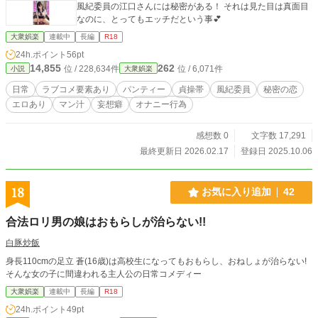
風紀委員の江口さんには秘密がある！ それは見た目は真面目
なのに、とってもエッチだという事💕
大衆娯楽
連載中
長編
R18
24h.ポイント
56pt
14,855
262
位 / 228,634件
位 / 6,071件
小説
大衆娯楽
日常
ラブコメ要素あり
パンティー
貞操帯
風紀委員
秘密の恋
エロあり
マン汁
妄想癖
オナニー行為
感想数 0
文字数 17,291
最終更新日 2026.02.17
登録日 2025.10.06
18
お気に入り追加
42
合法ロリ男の娘はおもらしが治らない!!
白豚炒飯
身長110cmの足立 蒼(16歳)は高校生になってもおもらし、おねしょが治らない!
そんな女の子に間違われる主人公の日常コメディー
大衆娯楽
連載中
長編
R18
24h.ポイント
49pt