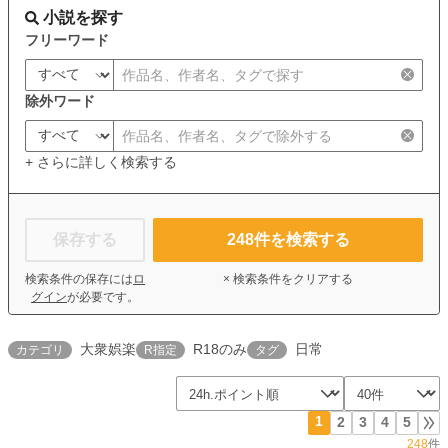
小説を探す
フリーワード
除外ワード
+ さらに詳しく検索する
保存する
248
件を検索する
検索条件の保存には
ロ
× 検索条件をクリアする
グイン
が必要です。
大衆娯楽
R18のみ
日常
カテゴリ
R指定
タグ
1
2
3
4
5
248
件