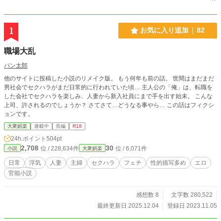
1
お気に入り追加
82
職場大乱
パン太郎
他のサイトに投稿した小説のリメイク版。 もう何年も前の話。 世間はまだまだ
男社会でセクハラがまだ日常的に行われていた頃… 主人公の「俺」は、転職を
した会社でセクハラを楽しみ、人妻から新入社員にまで手を出す始末。 こんな
上司、許されるのでしょうか？ さてさて…どうなる事やら… この話はフィクシ
ョンです。
大衆娯楽
連載中
長編
R18
24h.ポイント
504pt
2,708
30
位 / 228,634件
位 / 6,071件
小説
大衆娯楽
日常
浮気
人妻
主婦
セクハラ
フェチ
性的描写多め
エロ
官能小説
感想数 8
文字数 280,522
最終更新日 2025.12.04
登録日 2023.11.05