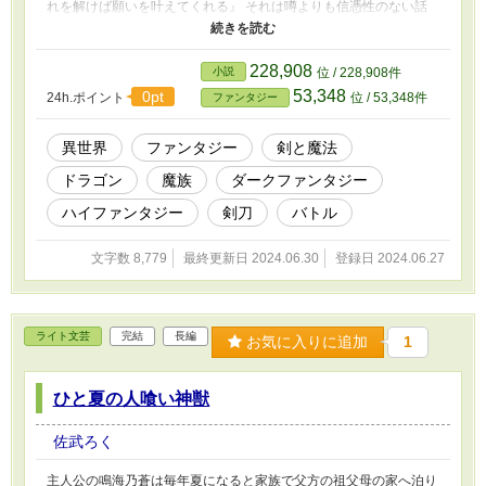
れを解けば願いを叶えてくれる』 それは噂よりも信憑性のない話
だったが、彼女にはそんな話にも縋るほどに叶えたい願いがあっ
た。 もう一度、愛する人との日々を取り戻す。 その願いを胸に彼
女はドラゴンを目の前にしていた。
228,908
小説
位 / 228,908件
53,348
0pt
24h.ポイント
位 / 53,348件
ファンタジー
異世界
ファンタジー
剣と魔法
ドラゴン
魔族
ダークファンタジー
ハイファンタジー
剣刀
バトル
文字数 8,779
最終更新日 2024.06.30
登録日 2024.06.27
ライト文芸
完結
長編
お気に入りに追加
1
ひと夏の人喰い神獣
佐武ろく
主人公の鳴海乃蒼は毎年夏になると家族で父方の祖父母の家へ泊り