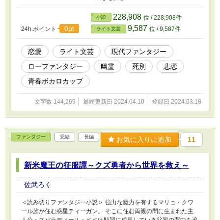
のある声で彼女は自分の事を死んだはずの陽咲だと言った。どうい
う理由があれ、彼女の名前を語るその女性に怒りすら感じる蒼汰だ
228,908
小説
位 / 228,908件
ったがその人は二人しか知らないはずの想い出を口にした。 話を
9,587
0pt
24h.ポイント
位 / 9,587件
ライト文芸
するうちに彼女が本当に陽咲だと信じ始める蒼汰。思いもよらぬ再
会に嬉々とする蒼汰だったが、陽咲にはとある願いがあった。 そ
れは「蒼汰が新しい相手を見つける事」 初めは嫌がっていた蒼汰
恋愛
ライト文芸
現代ファンタジー
だったが彼女と少しでも一緒に居る為、新しい相手を探し始める。
ローファンタジー
幽霊
死別
悲恋
だが段々と蒼汰の心に変化が現れ……。 余りにも愛し過ぎたが故
に感じる幸せと苦しみ。 『もしこの気持ちに悶え苦しむと分かっ
青春ボカロカップ
ていても、それでも僕は君に恋をする。』
文字数 144,269
最終更新日 2024.04.10
登録日 2024.03.18
ファンタジー
完結
長編
お気に入りに追加
11
新米魔王の征服譚～クズ勇者から世界を救え～
佐武ろく
＜読み切りファンタジー小説＞ 強力な魔力を有するマリョ・クワ
ール族が住む惑星ティーガン。 そこに住む両親の間に生まれた主