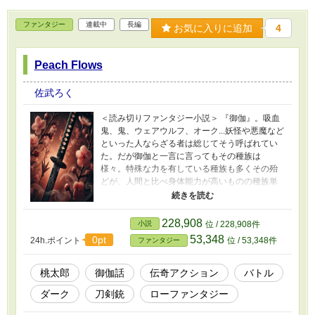
ファンタジー
連載中
長編
お気に入りに追加
4
Peach Flows
佐武ろく
＜読み切りファンタジー小説＞ 『御伽』。吸血
鬼、鬼、ウェアウルフ、オーク...妖怪や悪魔など
といった人ならざる者は総じてそう呼ばれてい
た。だが御伽と一言に言ってもその種族は
様々。特殊な力を有している種族も多くその殆
どが、人間と比べ身体能力が高いものの種族単
位で言えば人間が圧倒的数を誇っていた。 そん
な御伽は世界にとってすでに常識でありそれ故
に人と御伽は現在では共存関係にあった。だが
228,908
小説
位 / 228,908件
人間を下等だと見下す種族も少ないわけではな
53,348
0pt
24h.ポイント
位 / 53,348件
ファンタジー
く対立による争いを防ぐため御伽のための町も
造られた。それに加え世界には、御伽を排除し
ようとする組織『A.I』、逆に人間を排除しよう
桃太郎
御伽話
伝奇アクション
バトル
とする組織『GOD』なども存在し完璧な意味で
ダーク
刀剣銃
ローファンタジー
の共存は実現していなかった。またその他にも
いくつもの過激派組織が存在しておりそれらに