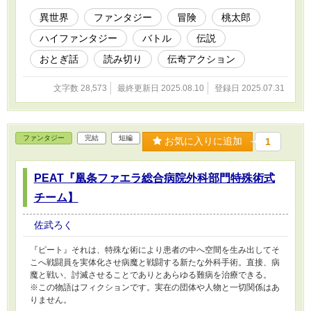
異世界
ファンタジー
冒険
桃太郎
ハイファンタジー
バトル
伝説
おとぎ話
読み切り
伝奇アクション
文字数 28,573
最終更新日 2025.08.10
登録日 2025.07.31
ファンタジー
完結
短編
お気に入りに追加
1
PEAT『凰条ファエラ総合病院外科部門特殊術式
チーム】
佐武ろく
『ピート』それは、特殊な術により患者の中へ空間を生み出してそ
こへ戦闘員を実体化させ病魔と戦闘する新たな外科手術。直接、病
魔と戦い、討滅させることでありとあらゆる難病を治療できる。
※この物語はフィクションです。実在の団体や人物と一切関係はあ
りません。