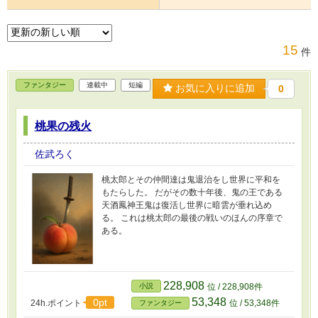
15
件
ファンタジー
連載中
短編
お気に入りに追加
0
桃果の残火
佐武ろく
桃太郎とその仲間達は鬼退治をし世界に平和を
もたらした。 だがその数十年後、鬼の王である
天酒鳳神王鬼は復活し世界に暗雲が垂れ込め
る。 これは桃太郎の最後の戦いのほんの序章で
ある。
228,908
小説
位 / 228,908件
53,348
0pt
24h.ポイント
位 / 53,348件
ファンタジー