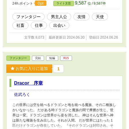
9,587
0pt
24h.ポイント
位 / 9,587件
ライト文芸
ファンタジー
男主人公
友情
天使
社畜
仕事
出会い
文字数 8,073
最終更新日 2024.06.30
登録日 2024.06.26
ファンタジー
完結
短編
R15
お気に入りに追加
1
Dracor 序章
佐武ろく
この世界には空を統べるドラゴンと地を統べる魔族、その二種族し
かいなかった。 だがある時ドラゴンと魔族の間で摩擦が生じ、世
界は一変。ドラゴンは世界から姿を消した。 神はそんな世界へ神
は新たな種族を生み出した。それが人間。 だが世界にはたった１
匹だけドラゴンが存在していた。 『そのドラゴンは封印され、そ