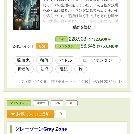
なく日々の生活を送っていた。そんな彼が残業
を終え家に帰るとベランダに見知らぬ女性が座
り込んでいた。意識は無く手で押さえたお腹か
らは大量の血が流れている。そのことに気が付
き慌てて救急車を呼ぼうとした優也を止めるよ
うに窓ガラスを割り部屋に飛び込んできたソレ
に思わず手は止まり目を丸くした。その日を境
228,908
小説
位 / 228,908件
に人間社会の裏で生きる人ならざる者達【御
53,348
0pt
24h.ポイント
位 / 53,348件
ファンタジー
伽】と関り始める。そしてある事件をきっかけ
に六条優也は人間社会から御伽の世界へ足を踏
み入れるのであった。 ※この物語はフィクショ
吸血鬼
御伽
バトル
ローファンタジー
ンです。実在の団体や人物と一切関係はありま
異種族
妖怪
魔法
旅
せん。
文字数 202,816
最終更新日 2024.12.08
登録日 2024.05.18
ファンタジー
連載中
長編
R15
お気に入りに追加
0
グレーゾーンGray Zone