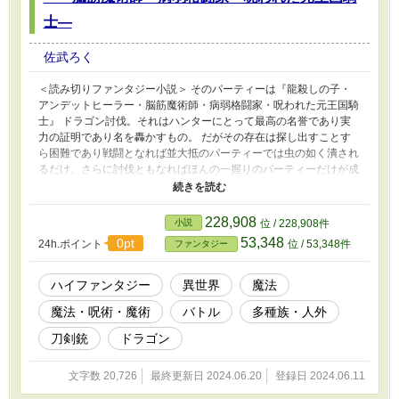
士―
佐武ろく
＜読み切りファンタジー小説＞ そのパーティーは『龍殺しの子・
アンデットヒーラー・脳筋魔術師・病弱格闘家・呪われた元王国騎
士』 ドラゴン討伐。それはハンターにとって最高の名誉であり実
力の証明であり名を轟かすもの。 だがその存在は探し出すことす
ら困難であり戦闘となれば並大抵のパーティーでは虫の如く潰され
るだけ。さらに討伐ともなればほんの一握りのパーティーだけが成
し遂げられるかどうか。 しかしそんな困難極まりないドラゴン討
伐を2世代連続で成し遂げた一族が存在した。『龍殺しの一族 ドラ
クレス』。彼らは少人数のパーティーを率いてドラゴンを討伐し
228,908
小説
位 / 228,908件
た。そして龍殺しの一族に新たな世代が生まれた。主人公シグル
53,348
0pt
24h.ポイント
位 / 53,348件
ファンタジー
ズ・S・ドラクレスは父そして祖父を越えるためごく一部でしか語
り継がれていない伝説の中の伝説ブラックドラゴンの討伐を試み
る。 ※この物語はフィクションです。実在の団体や人物と一切関
ハイファンタジー
異世界
魔法
係はありません。
魔法・呪術・魔術
バトル
多種族・人外
刀剣銃
ドラゴン
文字数 20,726
最終更新日 2024.06.20
登録日 2024.06.11