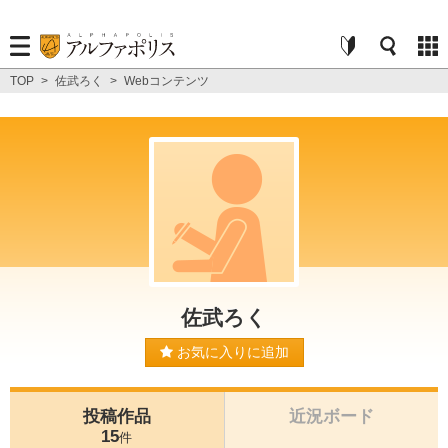
TOP
>
佐武ろく
>
Webコンテンツ
佐武ろく
お気に入りに追加
投稿作品
近況ボード
15
件