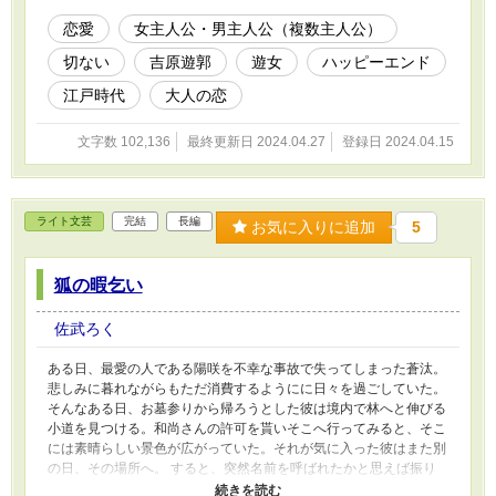
係はありません。また吉原遊郭の構造や制度等
に独自のアイディアを織り交ぜていますので歴
恋愛
女主人公・男主人公（複数主人公）
史に実在したものとは異なる部分があります。
切ない
吉原遊郭
遊女
ハッピーエンド
江戸時代
大人の恋
文字数 102,136
最終更新日 2024.04.27
登録日 2024.04.15
ライト文芸
完結
長編
お気に入りに追加
5
狐の暇乞い
佐武ろく
ある日、最愛の人である陽咲を不幸な事故で失ってしまった蒼汰。
悲しみに暮れながらもただ消費するようにに日々を過ごしていた。
そんなある日、お墓参りから帰ろうとした彼は境内で林へと伸びる
小道を見つける。和尚さんの許可を貰いそこへ行ってみると、そこ
には素晴らしい景色が広がっていた。それが気に入った彼はまた別
の日、その場所へ。 すると、突然名前を呼ばれたかと思えば振り
返ったそこには、着物に狐面をした女性が立っていた。聞き馴染み