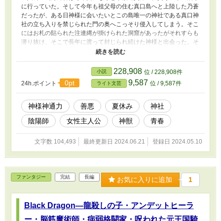
に行っていた。そして今年も祖父母の住む真口島へと上陸した乃蒼
だったが、ある日神様に会いたいとこの島唯一の神社である真口神
社の立ち入りを禁じられた門の奥へこっそり侵入してしまう。そこ
にはお札の貼られた注連縄が掛けられた洞窟があったがそれすらも
潜り抜け、そこで長年に渡って封じられ続けた神様と出会った。そ
れは数百年前この島の守り神として崇められていたが人を喰い封じ
られた狼の姿をした神様。一方、乃蒼は神様と会えた事を喜び、そ
して神様と遊ぼうとその封印を解いてしまった。だが真口神はとて
228,908
小説
位 / 228,908件
も人を喰い封印されたとは思えない程、乃蒼に対し素っ気なくも優
9,587
0pt
24h.ポイント
位 / 9,587件
ライト文芸
しく接してくれた。 真口神はなぜ人を喰ってしまったのか？ そ
して数百年の時を経た暗雲が島に影を落とし始める。 封じられた
人喰い神獣である真口神との出会いから鳴海乃蒼の例年とは違った
神様神通力
善悪
夏休み
神社
不思議なひと夏が幕を開けた。 ※この物語はフィクションです。
陰陽師
女性主人公
神獣
青春
実在の団体や人物と一切関係はありません。また如何なる宗教に対
しても肯定・否定をするものではありません。
文字数 104,493
最終更新日 2024.06.21
登録日 2024.05.10
ファンタジー
完結
長編
お気に入りに追加
1
Black Dragon―龍殺しの子・アンデットヒーラ
ー・脳筋魔術師・病弱格闘家・呪われた元王国騎