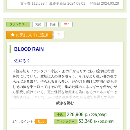
対抗すべく政府は警察とは別にEOCBという組織
文字数 112,699
最終更新日 2024.08.01
登録日 2024.03.28
を結成する。 そんな世界で受け継がれ続けてき
た『桃太郎』の名を父親から受け継いだ主人
公。しかしその一族はただ『桃太郎』という名
を代々受け継いでいるわけではなくその名と共
ファンタジー
完結
長編
R15
にある意志が親から子へと引き継がれていた。
それは主人公も例外ではなく彼もまたその意志
お気に入りに追加
1
を成し遂げようとしていた。 そんな意志と『桃
太郎』の名を受け継いだ主人公は護衛・警備か
BLOOD RAIN
ら人探しなど手広く行い御伽だけではなく過激
派組織をも相手にできる企業AOFを立ち上げ
た。AOF設立後に3人の仲間をスカウトしてから
佐武ろく
本格的な活動は開始された。そして主人公は一
族の意志の為、情報を集めながらも日々AOFに
＜読み切りファンタジー小説＞ あの日からリナは妖刀空切と行動
訪れる依頼をこなしていた。 ※この物語はフィ
を共にしていた。空切は人の魂を喰らう。それがより強い者の魂で
クションです。実在の団体や人物と一切関係は
あればあるほど、得られる量も多い。だが刀を抜けば空切が姿を現
ありません。
しその体を乗っ取ってはその間、集めた魂のエネルギーを僅かなが
ら消費し続けていく。更に怪我を治癒する為にもそのエネルギーは
消費される。 そして二人は強き魂を求めながら空切を満たす為の
旅を続けていた。 リナは満たす事で妖刀から自身を解放出来ると
信じて。 ラウルはその時を目にする為に。 ※この物語はフィクシ
ョンです。実在の団体や人物と一切関係はありません。
228,908
小説
位 / 228,908件
53,348
0pt
24h.ポイント
位 / 53,348件
ファンタジー