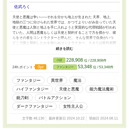
佐武ろく
天使と悪魔は争い――それを分かち地上が生まれた 天界、地上、
地獄の三つに分けられた世界では、かつてよりいがみ合っていた天
使と悪魔は人類と地上を手に入れようと実質的な代理戦闘が行われ
ていた。人間は悪魔もしくは天使と契約することで力を授かり、彼
らをその者をコントラクターと呼んだ。 そんな世界で自身がいつ
どこで誰と契約したかを知らぬコントラクター、スカリは前代未聞
の行動に出る。 ※この物語はフィクションです。実在の団体や人
物と一切関係はありません。
228,908
小説
位 / 228,908件
53,348
0pt
24h.ポイント
位 / 53,348件
ファンタジー
ファンタジー
異世界
魔法
ハイファンタジー
天使と悪魔
能力魔法魔術
銃刀剣
バトルアクション
ダークファンタジー
女性主人公
文字数 48,130
最終更新日 2024.10.22
登録日 2024.08.11