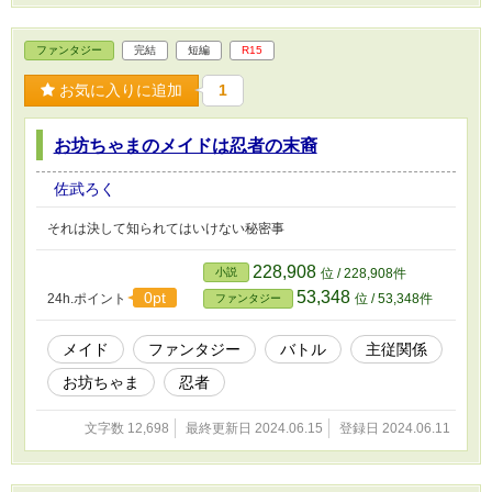
ファンタジー
完結
短編
R15
お気に入りに追加
1
お坊ちゃまのメイドは忍者の末裔
佐武ろく
それは決して知られてはいけない秘密事
228,908
小説
位 / 228,908件
53,348
0pt
24h.ポイント
位 / 53,348件
ファンタジー
メイド
ファンタジー
バトル
主従関係
お坊ちゃま
忍者
文字数 12,698
最終更新日 2024.06.15
登録日 2024.06.11