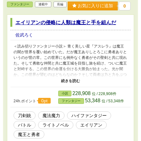
ファンタジー
連載中
長編
お気に入りに追加
0
エイリアンの侵略に人類は魔王と手を組んだ
佐武ろく
＜読み切りファンタジー小説＞ 青く美しい星『アスレラ』は魔王
の闇が世界を覆い始めていた。だが魔王ありしとろこに勇者ありと
いうのが世の常。この世界にも例外なく勇者がその聖剣と共に現れ
た。そして勇敢な仲間と共に魔王城を目指し旅を続け、ついに魔王
と対峙する。この世界の命運を分ける大勝負が始まった。光か闇
か。この世界が望むのはどちらなのか？そして両者は力と力をぶつ
け合い、ついに決着がつくかと思われた。だがその時。突然、魔王
城天井を突き破り光線が降り注ぐ。咄嗟に2人は最後の一振りの為
に貯えた力をその光線の対処に使用した。そして光線が消えたこと
228,908
小説
位 / 228,908件
で崩れた天井とその向こう側が見え始める。その光景に勇者のみな
53,348
0pt
24h.ポイント
位 / 53,348件
ファンタジー
らず魔王までもが表情をこわばらせる。視線の先では空を覆いつく
ほど大きな空飛ぶ円盤一隻と無数にの小さな空飛ぶ円盤が2人を見
下ろしていたのだ。そして固まるように空を見上げていた2人を囲
刀剣銃
魔法魔力
ハイファンタジー
うようにエイリアンが空飛ぶ円盤から下りてきた。もう終わりかと
バトル
ライトノベル
エイリアン
思われた勇者の物語。だが本当の始まりはここからだった。 アス
レラを分かつ人類と魔王軍の勢力図に新たに加わったエイリアン。
魔王と勇者
人類と魔王軍は圧倒的戦力を持つエイリアンに対処するため、休戦