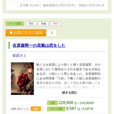
協定を結び互いに手を取り合った。エイリアンという強大な敵が前
文字数 41,024
最終更新日 2024.05.05
登録日 2024.04.19
代未聞のタッグを組ませる。 ※この物語はフィクションです。実
在の団体や人物と一切関係はありません
ライト文芸
完結
長編
R15
お気に入りに追加
3
吉原遊郭一の花魁は恋をした
佐武ろく
飽くなき欲望により煌々と輝く吉原遊郭。その
吉原において最高位とされる遊女である夕顔は
ある日、八助という男と出会った。吉原遊郭内
にある料理屋『三好』で働く八助と吉原遊郭の
最高位遊女の夕顔。決して交わる事の無い二人
の運命はその出会いを機に徐々に変化していっ
た。そしていつしか夕顔の胸の中で芽生えた恋
心。だが大きく惹かれながらも遊女という立場
に邪魔をされ思い通りにはいかない。二人の恋
228,908
小説
位 / 228,908件
の行方はどうなってしまうのか。 ※この物語は
9,587
0pt
24h.ポイント
位 / 9,587件
ライト文芸
フィクションです。実在の団体や人物と一切関