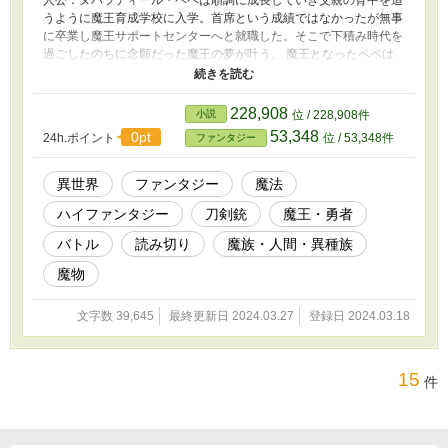
人公：ヌバラディール・ペペは順調に成長していき父親の背中を追
うように魔王育成学校に入学。首席という成績ではなかったが無事
に卒業し魔王サポートセンターへと就職した。そこで下積み時代を
過ごしたのちに念願だった魔王の夢が叶う。 魔王となったペペは
初任務の地である惑星ダホードへと降り立った。そして手順通りダ
ホ―ドの征服を開始。 だがこの惑星が生み出した対魔王である勇
者は予想だにしない行動をし始める。勇者は魔王同様に世界を我が
228,908
小説
位 / 228,908件
物にしようと力ずくで国や人々を支配し始めたのだ。そのやり方は
53,348
0pt
24h.ポイント
位 / 53,348件
ファンタジー
強引で極悪非道。この行動に動揺を隠しきれないペペ。だがそんな
彼を更に追い詰めるように手下だった悪魔と魔族が1人残らず勇者
へと寝返ってしまった。仲間に裏切られ1人取り残されるという魔
異世界
ファンタジー
魔法
王として失態ともいうべき状況に落ち込むペペ。しかし元魔王の祖
ハイファンタジー
刀剣銃
魔王・勇者
母からこっそり助言を貰うと新たな仲間と共に人間を勢力に加えな
がら勇者を倒すことを決意する。これは世界征服しようとした魔王
バトル
読み切り
魔族・人間・異種族
がクズ過ぎる勇者から逆に世界を救うお話。 ※この物語はフィク
ションです。実在の団体や人物と一切関係はありません。
魔物
文字数 39,645
最終更新日 2024.03.27
登録日 2024.03.18
15
件