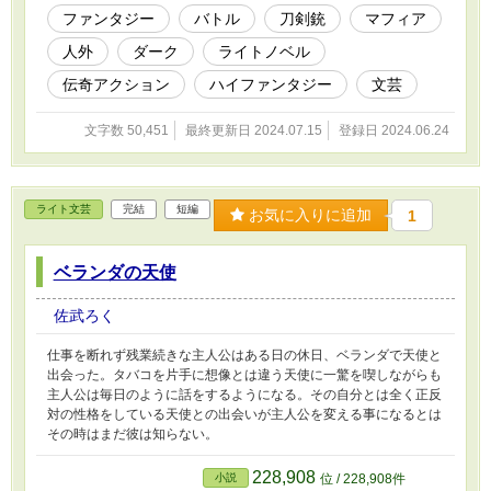
ファンタジー
バトル
刀剣銃
マフィア
人外
ダーク
ライトノベル
伝奇アクション
ハイファンタジー
文芸
文字数 50,451
最終更新日 2024.07.15
登録日 2024.06.24
ライト文芸
完結
短編
お気に入りに追加
1
ベランダの天使
佐武ろく
仕事を断れず残業続きな主人公はある日の休日、ベランダで天使と
出会った。タバコを片手に想像とは違う天使に一驚を喫しながらも
主人公は毎日のように話をするようになる。その自分とは全く正反
対の性格をしている天使との出会いが主人公を変える事になるとは
その時はまだ彼は知らない。
228,908
小説
位 / 228,908件