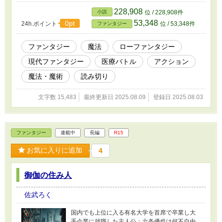
228,908
小説
位 / 228,908件
53,348
0pt
24h.ポイント
位 / 53,348件
ファンタジー
ファンタジー
魔法
ローファンタジー
現代ファンタジー
医療バトル
アクション
魔法・魔術
読み切り
文字数 15,483
最終更新日 2025.08.09
登録日 2025.08.03
ファンタジー
連載中
長編
R15
お気に入りに追加
4
御伽の住み人
佐武ろく
国内でも上位に入る有名大学を首席で卒業し大
手企業に就職した主人公：六条優也は何不自由