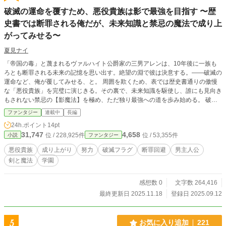
破滅の運命を覆すため、悪役貴族は影で最強を目指す 〜歴
史書では断罪される俺だが、未来知識と禁忌の魔法で成り上
がってみせる〜
夏見ナイ
「帝国の毒」と蔑まれるヴァルハイト公爵家の三男アレンは、10年後に一族も
ろとも断罪される未来の記憶を思い出す。絶望の淵で彼は決意する。――破滅の
運命など、俺が覆してみせる、と。 周囲を欺くため、表では歴史書通りの傲慢
な「悪役貴族」を完璧に演じきる。その裏で、未来知識を駆使し、誰にも見向き
もされない禁忌の【影魔法】を極め、ただ独り最強への道を歩み始める。 破滅
フラグをへし折り、本来敵であるはずの王子や聖女の窮地を影から救うアレン。
ファンタジー
連載中
長編
彼の悪役ムーブと正体不明の救世主という二面性は、周囲に奇妙な勘違いと興味
24h.ポイント
14pt
を抱かせていき……。 悪の仮面を被った少年が、影で世界を救う成り上がり英
31,747
4,658
位 / 228,925件
位 / 53,355件
小説
ファンタジー
雄譚、ここに開幕！
悪役貴族
成り上がり
努力
破滅フラグ
断罪回避
男主人公
剣と魔法
学園
感想数 0
文字数 264,416
最終更新日 2025.11.18
登録日 2025.09.12
5
お気に入り追加
221