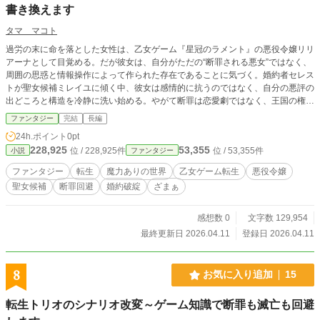
書き換えます
タマ マコト
過労の末に命を落とした女性は、乙女ゲーム『星冠のラメント』の悪役令嬢リリ
アーナとして目覚める。だが彼女は、自分がただの“断罪される悪女”ではなく、
周囲の思惑と情報操作によって作られた存在であることに気づく。婚約者セレス
トが聖女候補ミレイユに傾く中、彼女は感情的に抗うのではなく、自分の悪評の
出どころと構造を冷静に洗い始める。やがて断罪は恋愛劇ではなく、王国の権力
を揺るがす政治劇であると知り、彼女は“運命を回避する”のではなく、“舞台その
ファンタジー
完結
長編
ものを奪い返す”決意を固める。
24h.ポイント
0pt
228,925
53,355
位 / 228,925件
位 / 53,355件
小説
ファンタジー
ファンタジー
転生
魔力ありの世界
乙女ゲーム転生
悪役令嬢
聖女候補
断罪回避
婚約破綻
ざまぁ
感想数 0
文字数 129,954
最終更新日 2026.04.11
登録日 2026.04.11
8
お気に入り追加
15
転生トリオのシナリオ改変～ゲーム知識で断罪も滅亡も回避