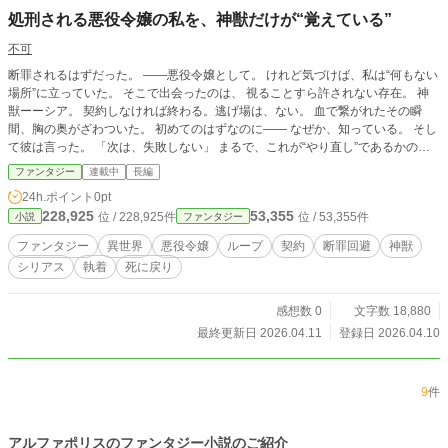
処刑される悪役令嬢の私を、神獣だけが“覚えている”
不可
断罪されるはずだった。 ――悪役令嬢として。 けれど気づけば、私は“何もない
場所”に立っていた。 そこで出会ったのは、 視ることすら許されない存在。 神
獣ーーシア。 契約しなければ終わる。逃げ場は、ない。 血で繋がれたその瞬
間、胸の奥がざわついた。 初めてのはずなのに―― なぜか、知っている。 そし
て彼は言った。 「次は、失敗しない」 まるで、これが“やり直し”であるかのよ
うに。
ファンタジー
連載中
長編
24h.ポイント
0pt
228,925
53,355
位 / 228,925件
位 / 53,355件
小説
ファンタジー
ファンタジー
異世界
悪役令嬢
ループ
契約
断罪回避
神獣
シリアス
執着
死に戻り
感想数 0
文字数 18,880
最終更新日 2026.04.11
登録日 2026.04.10
9
件
アルファポリスのファンタジー小説のご紹介