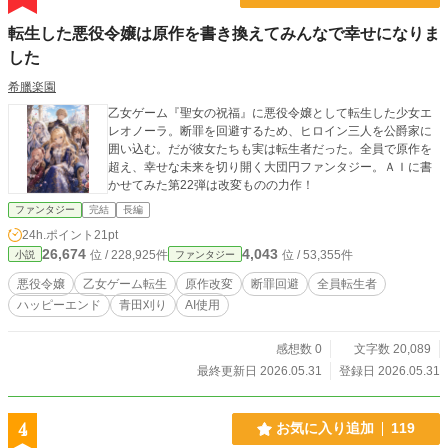
転生した悪役令嬢は原作を書き換えてみんなで幸せになりま
した
希臘楽園
乙女ゲーム『聖女の祝福』に悪役令嬢として転生した少女エ
レオノーラ。断罪を回避するため、ヒロイン三人を公爵家に
囲い込む。だが彼女たちも実は転生者だった。全員で原作を
超え、幸せな未来を切り開く大団円ファンタジー。ＡＩに書
かせてみた第22弾は改変ものの力作！
ファンタジー
完結
長編
24h.ポイント
21pt
26,674
4,043
位 / 228,925件
位 / 53,355件
小説
ファンタジー
悪役令嬢
乙女ゲーム転生
原作改変
断罪回避
全員転生者
ハッピーエンド
青田刈り
AI使用
感想数 0
文字数 20,089
最終更新日 2026.05.31
登録日 2026.05.31
4
お気に入り追加
119