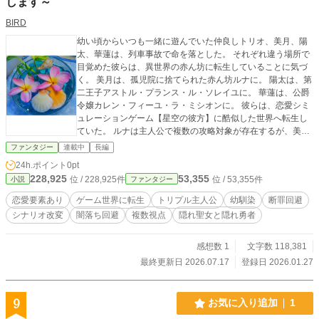
します～
BIRD
幼い頃からいつも一緒に遊んでいた仲良しトリオ、美月、陽
太、華蓮は、列車事故で命を落とした。 それぞれ違う場所で
目覚めた彼らは、異世界の赤ん坊に転生していることに気づ
く。 美月は、孤児院に捨てられた赤ん坊ルナに。 陽太は、第
二王子アストル・プランス・ル・ソレイユに。 華蓮は、公爵
令嬢カレン・フィーユ・ラ・ミシオンに。 彼らは、恋愛シミ
ュレーションゲーム【星空の彼方】に酷似した世界へ転生し
ていた。 ルナは主人公で複数の攻略対象が存在するが、美月
はそれ以外の推しキャラと結ばれる未来を目指す。 アストル
ファンタジー
連載中
長編
は悲劇的な過去をもつ敵キャラだが、陽太は悲劇の回避を目
24h.ポイント
0pt
指す。 カレンは悪役令嬢キャラだが、華蓮は断罪回避を目指
228,925
53,355
位 / 228,925件
位 / 53,355件
小説
ファンタジー
す。 三人の視点で紡ぐ物語、それぞれ本来のシナリオとは異
なる未来を求めて、ゲーム知識を駆使して進んでいく。
恋愛要素あり
ゲーム世界に転生
トリプル主人公
幼馴染
断罪回避
シナリオ改変
闇落ち回避
複数視点
隠れ聖女と隠れ勇者
感想数 1
文字数 118,381
最終更新日 2026.07.17
登録日 2026.01.27
9
お気に入り追加
1