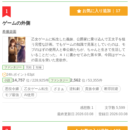
1
お気に入り追加
17
ゲームの外側
希臘楽園
乙女ゲームに転生した義妹、公爵家に乗り込んで王太子を狙
う完璧な計画。でもゲームの知識で見落としていたのは、モ
ブのはずの使用人と奉公娘たちが、ちゃんと生きて生活して
いることだった。ＡＩに書かせてみた第６弾。今回はゲーム
の盲点を突いた意欲作。
ファンタジー
完結
短編
24h.ポイント
63pt
14,757
2,562
位 / 228,925件
位 / 53,355件
小説
ファンタジー
悪役令嬢
乙女ゲーム転生
ざまぁ
逆転劇
貴族令嬢
断罪回避
モブ最強
AI使用
感想数 1
文字数 5,599
最終更新日 2026.03.08
登録日 2026.03.08