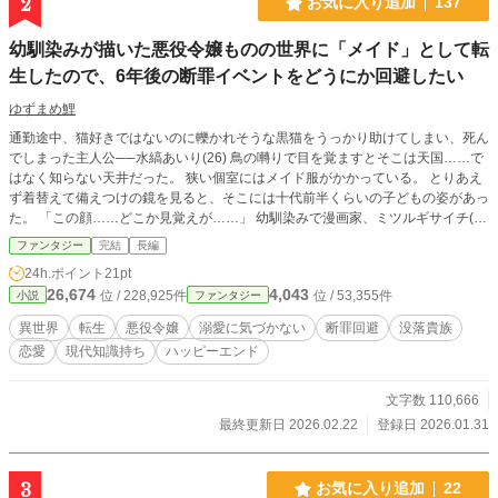
2
お気に入り追加
137
幼馴染みが描いた悪役令嬢ものの世界に「メイド」として転
生したので、6年後の断罪イベントをどうにか回避したい
ゆずまめ鯉
通勤途中、猫好きではないのに轢かれそうな黒猫をうっかり助けてしまい、死ん
でしまった主人公──水縞あいり(26) 鳥の囀りで目を覚ますとそこは天国……で
はなく知らない天井だった。 狭い個室にはメイド服がかかっている。 とりあえ
ず着替えて備えつけの鏡を見ると、そこには十代前半くらいの子どもの姿があっ
た。 「この顔……どこか見覚えが……」 幼馴染みで漫画家、ミツルギサイチ(御
剣才知)が描く、人気漫画「悪役令嬢が断罪されるまで」の登場人物だというこ
ファンタジー
完結
長編
とに気がつく。 名前はミレア・ホルダー（本名はミレア・ウィン・ティルベリ
24h.ポイント
21pt
ー） 没落貴族の令嬢で、現在、仕えているフランドル侯爵によって領地と洋館
26,674
4,043
位 / 228,925件
位 / 53,355件
小説
ファンタジー
を奪われ、復讐のために、フランドル侯爵の長女イザベラが悪役令嬢になるのを
止めず、むしろ後押しして見事断罪されてしまうキャラだった。 原作は未完だ
異世界
転生
悪役令嬢
溺愛に気づかない
断罪回避
没落貴族
が、相談を受けていたのでどういう結末を迎えるのか知っている。 「二期アニ
恋愛
現代知識持ち
ハッピーエンド
メもまだ見てないし、どうせ転生するなら村人Aとかヒロインの母親がよかっ
た……！！」 幼馴染みの描く世界に転生してしまった水縞あいり＝ミレアが、
フランドル侯爵家で断罪回避するべく、イザベラをどうにかお淑やかな女性にな
文字数 110,666
るように導いている途中。 病弱で原作だと生死不明になる、イザベラの腹違い
最終更新日 2026.02.22
登録日 2026.01.31
の兄エミールに、協力してもらっているうちに求愛されていることに気づいてし
まい──。 エミール・ディ・フランドル(20)×ミレア・ウィン・ティルベリー(18)
全30話の予定で現在、執筆中です。2月下旬に完結予定です。 タイトルや内容が
3
お気に入り追加
22
変更になる場合もあります。ご了承ください。