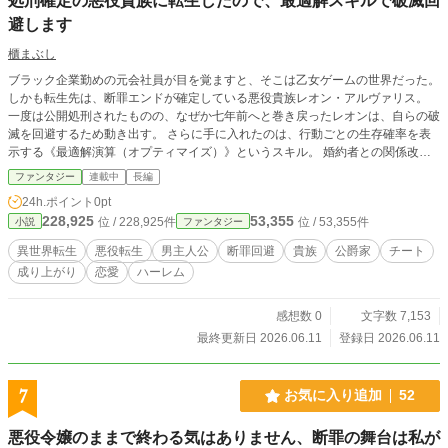
処刑確定の悪役貴族に転生したので、最適解スキルで破滅回
避します
櫃まぶし
ブラック企業勤めの元会社員が目を覚ますと、そこは乙女ゲームの世界だった。
しかも転生先は、断罪エンドが確定している悪役貴族レオン・アルヴァリス。
一度は公開処刑されたものの、なぜか七年前へと巻き戻ったレオンは、自らの破
滅を回避するため動き出す。 さらに手に入れたのは、行動ごとの生存確率を表
示する《最適解演算（オプティマイズ）》というスキル。 婚約者との関係改
善、王家との接近、有力貴族との駆け引き――。 感情で動いて破滅した過去の
ファンタジー
連載中
長編
自分とは違う。 合理主義の元会社員が、知識と最適解を武器に破滅フラグを折
24h.ポイント
0pt
り続ける、悪役貴族逆転生存譚。
228,925
53,355
位 / 228,925件
位 / 53,355件
小説
ファンタジー
異世界転生
悪役転生
男主人公
断罪回避
貴族
公爵家
チート
成り上がり
恋愛
ハーレム
感想数 0
文字数 7,153
最終更新日 2026.06.11
登録日 2026.06.11
7
お気に入り追加
52
悪役令嬢のままで終わる気はありません、断罪の舞台は私が