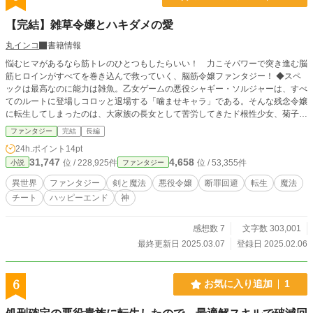
【完結】雑草令嬢とハキダメの愛
丸インコ
書籍情報
悩むヒマがあるなら筋トレのひとつもしたらいい！ 力こそパワーで突き進む脳
筋ヒロインがすべてを巻き込んで救っていく、脳筋令嬢ファンタジー！ ◆スペ
ックは最高なのに能力は雑魚。乙女ゲームの悪役シャギー・ソルジャーは、すべ
てのルートに登場しコロッと退場する「噛ませキャラ」である。そんな残念令嬢
に転生してしまったのは、大家族の長女として苦労してきたド根性少女、菊子。
ツイてない転生、しかし菊子にとっては「最高！！」の転生。恵まれたスペック
ファンタジー
完結
長編
を持ち前の根性で鍛え上げ、断罪される隙もない最強令嬢になる！ ──はずが、
24h.ポイント
14pt
なぜか最強騎士が出来上がってしまい……。 ◆与えられたのは、死ぬ直前に願
31,747
4,658
位 / 228,925件
位 / 53,355件
小説
ファンタジー
った『次は“持ってる側”で生まれたい』という身分。願いどおりの「持ってる人
生」を、前世から「持って来た」根性で切り開いていく、掃き溜めに咲く雑草菊
異世界
ファンタジー
剣と魔法
悪役令嬢
断罪回避
転生
魔法
の小さな愛の物語。 ♥表紙・登場人物などイラストは自作のものです
チート
ハッピーエンド
神
感想数 7
文字数 303,001
最終更新日 2025.03.07
登録日 2025.02.06
6
お気に入り追加
1