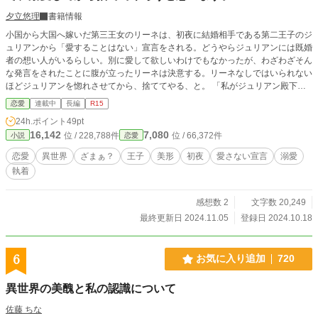
夕立悠理
書籍情報
小国から大国へ嫁いだ第三王女のリーネは、初夜に結婚相手である第二王子のジ
ュリアンから「愛することはない」宣言をされる。どうやらジュリアンには既婚
者の想い人がいるらしい。別に愛して欲しいわけでもなかったが、わざわざそん
な発言をされたことに腹が立ったリーネは決意する。リーネなしではいられない
ほどジュリアンを惚れさせてから、捨ててやる、と。 「私がジュリアン殿下に
望むことはひとつだけ。あなたを愛することを、許して欲しいのです」 ジュ
恋愛
連載中
長編
R15
リアンを後悔で泣かせることを目標に、宣言通り、ジュリアンを溺愛するリー
24h.ポイント
49pt
ネ。 その思惑通り、ジュリアンは徐々にリーネに心を傾けるようになる
16,142
7,080
位 / 228,788件
位 / 66,372件
小説
恋愛
が……。 ※小説家になろう様にも掲載しています
恋愛
異世界
ざまぁ？
王子
美形
初夜
愛さない宣言
溺愛
執着
感想数 2
文字数 20,249
最終更新日 2024.11.05
登録日 2024.10.18
6
お気に入り追加
720
異世界の美醜と私の認識について
佐藤 ちな