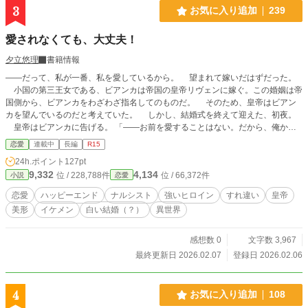
3
お気に入り追加
239
愛されなくても、大丈夫！
夕立悠理
書籍情報
――だって、私が一番、私を愛しているから。 望まれて嫁いだはずだった。
小国の第三王女である、ビアンカは帝国の皇帝リヴェンに嫁ぐ。この婚姻は帝
国側から、ビアンカをわざわざ指名してのものだ。 そのため、皇帝はビアン
カを望んでいるのだと考えていた。 しかし、結婚式を終えて迎えた、初夜。
皇帝はビアンカに告げる。 「――お前を愛することはない。だから、俺から
の愛を望むな」 ……でも、そんなことを言われてもビアンカは全然平気だっ
恋愛
連載中
長編
R15
た。 なぜなら、ビアンカは―― 「私の神もひれ伏す美しさに恐れおののいた
24h.ポイント
127pt
のかしら？ まぁ、いいわ。私以上に私を愛せる人など、やはりいなかったわ
9,332
4,134
位 / 228,788件
位 / 66,372件
小説
恋愛
ね」 超がつくほどナルシストだった！ そんなナルシストな皇后ビアンカのハ
ッピー新生活。
恋愛
ハッピーエンド
ナルシスト
強いヒロイン
すれ違い
皇帝
美形
イケメン
白い結婚（？）
異世界
感想数 0
文字数 3,967
最終更新日 2026.02.07
登録日 2026.02.06
4
お気に入り追加
108