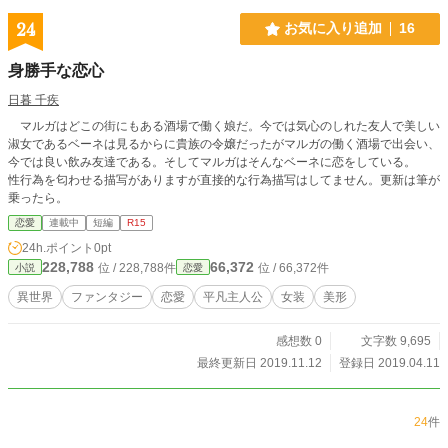
24
お気に入り追加
16
身勝手な恋心
日暮 千疾
マルガはどこの街にもある酒場で働く娘だ。今では気心のしれた友人で美しい
淑女であるベーネは見るからに貴族の令嬢だったがマルガの働く酒場で出会い、
今では良い飲み友達である。そしてマルガはそんなベーネに恋をしている。
性行為を匂わせる描写がありますが直接的な行為描写はしてません。更新は筆が
乗ったら。
恋愛
連載中
短編
R15
24h.ポイント
0pt
228,788
66,372
位 / 228,788件
位 / 66,372件
小説
恋愛
異世界
ファンタジー
恋愛
平凡主人公
女装
美形
感想数 0
文字数 9,695
最終更新日 2019.11.12
登録日 2019.04.11
24
件