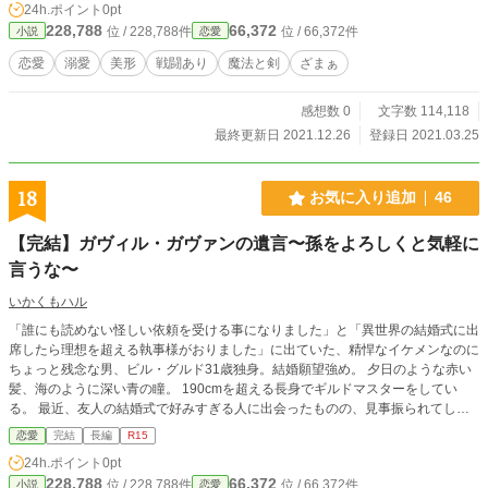
24h.ポイント
0pt
228,788
66,372
位 / 228,788件
位 / 66,372件
小説
恋愛
恋愛
溺愛
美形
戦闘あり
魔法と剣
ざまぁ
感想数 0
文字数 114,118
最終更新日 2021.12.26
登録日 2021.03.25
18
お気に入り追加
46
【完結】ガヴィル・ガヴァンの遺言〜孫をよろしくと気軽に
言うな〜
いかくもハル
「誰にも読めない怪しい依頼を受ける事になりました」と「異世界の結婚式に出
席したら理想を超える執事様がおりました」に出ていた、精悍なイケメンなのに
ちょっと残念な男、ビル・グルド31歳独身。結婚願望強め。 夕日のような赤い
髪、海のように深い青の瞳。 190cmを超える長身でギルドマスターをしてい
る。 最近、友人の結婚式で好みすぎる人に出会ったものの、見事振られてしま
い、若干落ち込みモードのビル。 そんなビルの元にある時手紙が届いた。 手紙
恋愛
完結
長編
R15
の主はガヴィル・ガヴァン。伝説の北の戦闘民族。 青銀の髪に揺らめくような
24h.ポイント
0pt
黄金の瞳が特徴の美しくも謎に満ちた民族。 彼には10年前にある依頼の帰りに
228,788
66,372
位 / 228,788件
位 / 66,372件
小説
恋愛
怪我をした際に助けてもらった恩義がある。 そして、ビルの師匠でもあった。