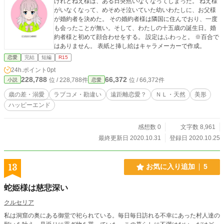
けれどねえ様は、ある日突然いなくなってしまった。 ねえ様
がいなくなって、めそめそ泣いていた幼いわたしに、お父様
が婚約者を決めた。 その婚約者様は隣国に住んでおり、一度
も会ったことが無い。そして、わたしの十五歳の誕生日。婚
約者様と初めて顔合わせをする。 設定はふわっと。 ※百合で
はありません。 表紙と挿し絵はキャラメーカーで作成。
恋愛
完結
短編
R15
24h.ポイント
0pt
228,788
66,372
位 / 228,788件
位 / 66,372件
小説
恋愛
歳の差・溺愛
ラブコメ・勘違い
遠距離恋愛？
ＮＬ・天然
美形
ハッピーエンド
感想数 0
文字数 8,961
最終更新日 2020.10.31
登録日 2020.10.25
13
お気に入り追加
5
蛇姫様は慈悲深い
クルセリア
私は洞窟の奥にある御堂で祀られている。毎日毎日訪れる不幸にあった村人達の