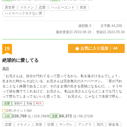
手紙には、『自分が死んだら孫を頼む』と一言。 孫？いたな、ちっせえ坊主
異世界
イケメン
恋愛
ハッピーエンド
美形
が。10歳くらいだったか？ ジイさん危ないのか？と思っていたある日、孫はや
ハイスペックモテない男
って来た。 おっそろしく美しく、おっそろしく口の悪い孫が。
感想数 0
文字数 44,200
最終更新日 2022.06.19
登録日 2022.05.30
19
お気に入り追加
44
絶望的に愛してる
萬田
「お兄さんは、自分が汚れてるって思ってるから、私を遠ざけるんでしょ？」
生まれた時からそばにいる、お兄さんは完全無欠のスーパーマン。 「君が汚れ
ることなく綺麗であることが、そのまま僕の生きる意味になるんだ。」 そうや
って頭を撫でてくれるけど、お兄さん。 私はお兄さんとならどこまでも汚くな
って堕ちてしまってもいいと思ってる。 「お兄さん、じゃなくて名前で呼んで
よ。」 「お兄さん！」 「………強情だね。」 そんな目で見ないでよ、お兄さ
恋愛
連載中
長編
R15
ん。 眉目秀麗、頭脳明晰な完璧なお兄さんの正体は、日本で一番大きな極道の
24h.ポイント
0pt
一門の跡取り。 お兄さんはいつも優しくて、素敵だけど、もうこんなことはや
228,788
66,372
位 / 228,788件
位 / 66,372件
小説
恋愛
めてほしい。 まるで私を好きみたいな態度を取らないで。 私がお兄さんのこと
を好きになったら、どうしてくれるんですか。 どうせ最後は私のことを捨てる
恋愛
イケメン
美形
狂愛
ヤンデレ
アングラ
現代
吸血鬼
って、いつも言ってるくせに。