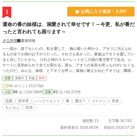
1
お気に入り追加
2,397
運命の番の妹様は、溺愛されて幸せです！～今更、私が番だ
ったと言われても困ります～
夕立悠理
書籍情報
――誰か、誰でもいいの。私を愛して。 物心着いた時から、アオリに与えられ
るもの全てが姉のお下がりだった。それでも良かった。家族はアオリを愛してい
ると信じていたから。 けれど姉のスカーレットがこの国の竜王陛下である、レ
ナードに見初められて全てが変わる。誰も、アオリの名前を呼ぶものがいなくな
ったのだ。みんな、妹様、とアオリを呼ぶ。孤独に耐えかねたアオリは、隣国へ
と旅にでることにした。──そこで、自分の本当の運命が待っているとも、知ら
恋愛
連載中
長編
R15
ずに。 ※以前投稿していた「竜王陛下の番……の妹様は、隣国で溺愛される」
24h.ポイント
25,270pt
のリメイクです。
46
41
位 / 228,788件
位 / 66,372件
小説
恋愛
恋愛
異世界
ハッピーエンド
番
魔法？
イケメン
美形
もふもふ
追放
感想数 13
文字数 30,783
最終更新日 2026.08.06
登録日 2026.07.19