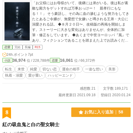
「お父様にはお母様がいて、後継には弟がいる。後は私が素
敵な殿方をゲットすれば万事おっけー！ 親孝行にもな
る！！」 そう豪語し、その為に血の滲むような努力をしてき
たとあるご令嬢が、無愛想で女嫌いと噂される王弟・大公に
溺愛される話。 ◆８月２０日〜、改稿版の再掲を開始しま
す。ストーリーに大きな変化はありませんが、全体的に加
筆・修正をしています。 ◆あくまで中世ヨーロッパ『風』で
あり、フィクションであることを踏まえた上でお読みくださ
い。 ◆Ｒ１５設定は保険です。 本編に本番シーンは出て来ま
恋愛
完結
長編
R15
せんが、ちょいエロぐらいは書けている…はず。 ※Ｒ１８な
24h.ポイント
7pt
お話は、本編終了後に番外編として上げていきますので、よ
36,974
16,061
位 / 228,788件
位 / 66,372件
小説
恋愛
ろしくお願いします。 【お礼と謝罪】 色々とありまして、ど
うしても一からやり直したくなりました。相変わらずダメダ
転生
来世
純愛
切ない恋
運命の相手
一途な想い
美形
メ作家で申し訳ありません。 見捨てないでいてくださる皆様
執着・溺愛
愛が重い
ハッピーエンド
の存在が本当に励みです。 本当にすみません。そして、本当
にありがとうございます。 これからまた頑張っていきますの
感想数 21
文字数 189,171
で、どうかよろしくお願い致します。 m(_ _)m 霜月
最終更新日 2021.09.18
登録日 2020.01.24
8
お気に入り追加
58
紅の吸血鬼と白の聖女騎士