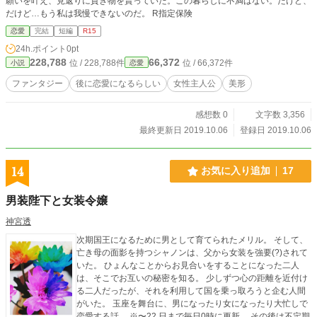
願いを叶え、見返りに貢ぎ物を貰っていた。この暮らしに不満はない。だけど、
だけど…もう私は我慢できないのだ。 R指定保険
恋愛
完結
短編
R15
24h.ポイント
0pt
228,788
66,372
位 / 228,788件
位 / 66,372件
小説
恋愛
ファンタジー
後に恋愛になるらしい
女性主人公
美形
感想数 0
文字数 3,356
最終更新日 2019.10.06
登録日 2019.10.06
14
お気に入り追加
17
男装陛下と女装令嬢
神宮透
次期国王になるために男として育てられたメリル。 そして、
亡き母の面影を持つシャノンは、父から女装を強要(?)されて
いた。 ひょんなことからお見合いをすることになった二人
は、そこでお互いの秘密を知る。 少しずつ心の距離を近付け
る二人だったが、それを利用して国を乗っ取ろうと企む人間
がいた。 玉座を舞台に、男になったり女になったり大忙しで
恋愛する話。 ※〜22 日まで毎日0時に更新。 その後は不定期