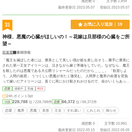
感想数 0
文字数 2,959
最終更新日 2023.05.07
登録日 2023.05.07
21
お気に入り追加
19
神様、悪魔の心臓がほしいの！～花嫁は旦那様の心臓をご所
望～
双葉愛
書籍情報
「魔王を滅ぼした者には、褒美として美しい我が姫を差し出そう」勝手に褒美に
された第一王女アイリーンは、泣きながら嫁ぐ準備をしていた。なぜなら、魔王
を殺したのは悪魔である大公爵リシャールだったのだから＿＿＿。 「歓迎しよ
う、人間の姫君」 うつくしい悪魔が冷たく微笑む。 人間界と魔界の命運を背負
って嫁いだアイリーンは、直ぐに死にかけ殺されかけるので、命がいくらあって
も足りない。その度にリシャールはアイリーンを守ってくれる。それは、アイリ
恋愛
連載中
長編
R15
ーンが殺されれば人間界と結んだ停戦協定が破棄されてしまうから。 ただの仮
24h.ポイント
0pt
初の結婚、平和のための優しさ。 悪魔の心なんてアイリーンには分からない。
228,788
66,372
位 / 228,788件
位 / 66,372件
小説
恋愛
「ねぇ神様、悪魔の心臓がほしいわ」 悪魔に心臓がないなら、この心臓を埋め
込んでやりたい。 これは種族の違う二人が運命に翻弄されながら惹かれ合う物
恋愛
魔界
悪魔
美形
王女
すれ違い
じれじれ
拗らせ
語＿＿＿ではなく、人間の姫君が平和主義の悪魔を振り回す物語。 「何のた
めに俺が、この角も翼も本性も隠してきたと思ってる。分かってんだろ」
感想数 0
文字数 10,991
「……わたくしが泣いて逃げたら平和が台無し、だからです？」 その王女、悪
魔の心なんてさっぱり分かってない！
最終更新日 2022.05.15
登録日 2022.05.05