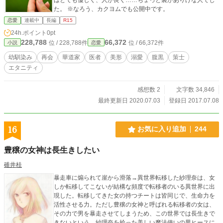
た。 ※なろう、カクヨムでも公開中です。
恋愛
連載中
長編
R15
24h.ポイント
0pt
228,788
66,372
位 / 228,788件
位 / 66,372件
小説
恋愛
幼馴染み
再会
華道家
医者
美形
溺愛
腹黒
策士
エタニティ
感想数 2
文字数 34,846
最終更新日 2020.07.03
登録日 2017.07.08
16
お気に入り追加
244
豊穣の女神は長生きしたい
碓井桂
暴走車に煽られて崖から滑落→異世界転移した紗理奈は、女
しか転移してこないが結構な頻度で転移者のいる異世界に出
現した。転移してきた女の持つチートは皆同じで、生命力を
活性させる力。ただし豊穣の女神と呼ばれる転移者の女は、
その力で男を暴走させてしまうため、この世界では長生きで
きないという。紗理奈を拾った美しい魔法使いの男ヒースに