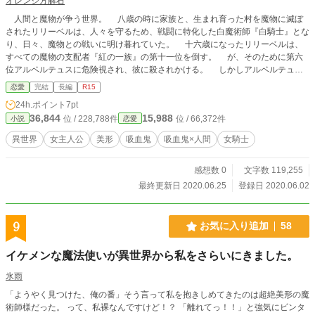
オレンジ方解石
人間と魔物が争う世界。 八歳の時に家族と、生まれ育った村を魔物に滅ぼ
されたリリーベルは、人々を守るため、戦闘に特化した白魔術師『白騎士』とな
り、日々、魔物との戦いに明け暮れていた。 十六歳になったリリーベルは、
すべての魔物の支配者『紅の一族』の第十一位を倒す。 が、そのために第六
位アルベルテュスに危険視され、彼に殺されかける。 しかしアルベルテュス
はリリーベルを逃す。 彼女の前に膝をついた。 「紅の一族が第六位、アルベ
恋愛
完結
長編
R15
ルテュスが請う。俺のものになれ、リリーベル。俺は貴女に恋をしている」ーー
24h.ポイント
7pt
ーー
36,844
15,988
位 / 228,788件
位 / 66,372件
小説
恋愛
異世界
女主人公
美形
吸血鬼
吸血鬼×人間
女騎士
感想数 0
文字数 119,255
最終更新日 2020.06.25
登録日 2020.06.02
9
お気に入り追加
58
イケメンな魔法使いが異世界から私をさらいにきました。
氷雨
「ようやく見つけた、俺の番」そう言って私を抱きしめてきたのは超絶美形の魔
術師様だった。 って、私裸なんですけど！？ 「離れてっ！！」と強気にビンタ