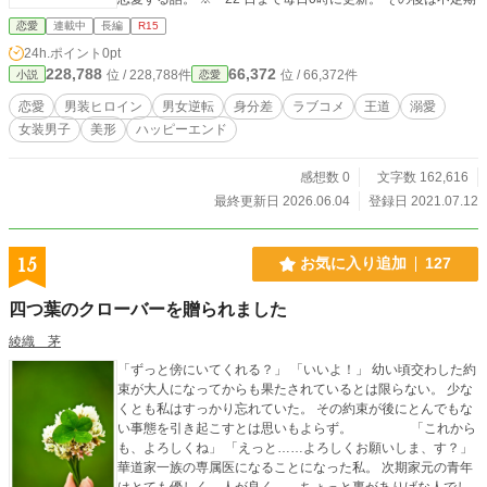
恋愛
連載中
長編
R15
24h.ポイント
0pt
228,788
66,372
位 / 228,788件
位 / 66,372件
小説
恋愛
恋愛
男装ヒロイン
男女逆転
身分差
ラブコメ
王道
溺愛
女装男子
美形
ハッピーエンド
感想数 0
文字数 162,616
最終更新日 2026.06.04
登録日 2021.07.12
15
お気に入り追加
127
四つ葉のクローバーを贈られました
綾織 茅
「ずっと傍にいてくれる？」 「いいよ！」 幼い頃交わした約
束が大人になってからも果たされているとは限らない。 少な
くとも私はすっかり忘れていた。 その約束が後にとんでもな
い事態を引き起こすとは思いもよらず。 「これから
も、よろしくね」 「えっと……よろしくお願いしま、す？」
華道家一族の専属医になることになった私。 次期家元の青年
はとても優しく、人が良く……ちょっと裏がありげな人でし