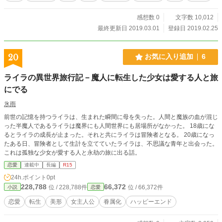
感想数 0
文字数 10,012
最終更新日 2019.03.01
登録日 2019.02.25
20
お気に入り追加
6
ライラの異世界旅行記－魔人に転生した少女は愛する人と旅
にでる
氷雨
前世の記憶を持つライラは、生まれた瞬間に母を失った。人間と魔族の血が混じ
った半魔人であるライラは魔界にも人間世界にも居場所がなかった。 18歳にな
るとライラの成長が止まった。それと共にライラは冒険者となる。 20歳になっ
たある日、冒険者として生計を立てていたライラは、不思議な青年と出会った。
これは孤独な少女が愛する人と永劫の旅に出る話。
恋愛
連載中
長編
R15
24h.ポイント
0pt
228,788
66,372
位 / 228,788件
位 / 66,372件
小説
恋愛
恋愛
転生
美形
女主人公
眷属化
ハッピーエンド