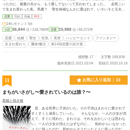
ったのに、最愛の夫から、もう愛してないって言われてしまった。 必死こい
て生まれ変わった私、馬鹿？ 聖女候補なんかに選ばれて、いそいそと元夫が
いる場所まで来たけれど、もういいや……。そう思ったけど、ここにいると、お
恋愛
完結
長編
R15
腹いっぱいご飯が食べられるから、できるだけ長居しよう。そう思って居座って
24h.ポイント
7pt
いたら、今度は救世主様に祭り上げられました。知らないよ、もう。 ＊＊＊第1
36,844
15,988
位 / 228,788件
位 / 66,372件
小説
恋愛
4回恋愛小説大賞にエントリーしております。応援していただけると嬉しいです
＊＊＊
恋愛
結婚
聖女
狂気
美形
ハッピーエンド
ファンタジー
生まれ変わり
魔術/魔法
第14回恋愛小説大賞
感想数 17
文字数 189,836
最終更新日 2021.03.04
登録日 2020.10.16
11
お気に入り追加
10
まちがいさがし〜愛されているのは誰？〜
黒猫と招き猫
昔、ある世界に子供がいた。その子供はまわりに愛されて
すくすくと成長していった。 そんななか、一人の少女が消
えて、すぐに現れた。まわりは、それをおかしいとは思わな
い。一人の少女が消えたはずなのに… 初めからいなかった
ように扱ったのだ。初めからそうだったように扱ったのだ。