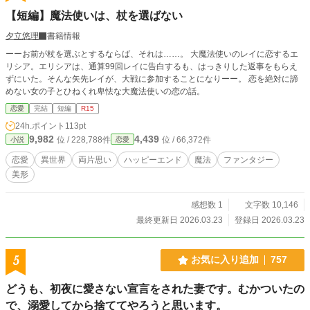
【短編】魔法使いは、杖を選ばない
夕立悠理
書籍情報
ーーお前が杖を選ぶとするならば、それは……。 大魔法使いのレイに恋するエ
リシア。エリシアは、通算99回レイに告白するも、はっきりした返事をもらえ
ずにいた。そんな矢先レイが、大戦に参加することになりーー。 恋を絶対に諦
めない女の子とひねくれ卑怯な大魔法使いの恋の話。
恋愛
完結
短編
R15
24h.ポイント
113pt
9,982
4,439
位 / 228,788件
位 / 66,372件
小説
恋愛
恋愛
異世界
両片思い
ハッピーエンド
魔法
ファンタジー
美形
感想数 1
文字数 10,146
最終更新日 2026.03.23
登録日 2026.03.23
5
お気に入り追加
757
どうも、初夜に愛さない宣言をされた妻です。むかついたの
で、溺愛してから捨ててやろうと思います。