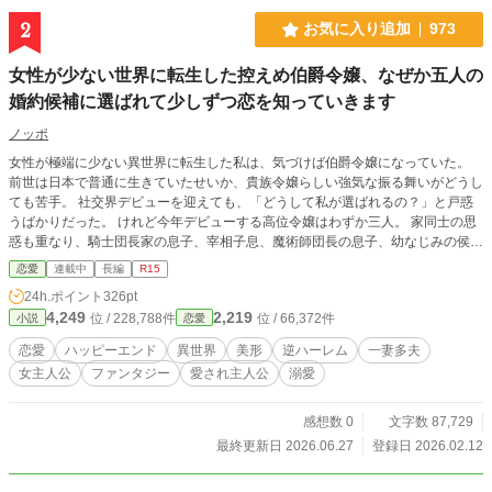
2
お気に入り追加
973
女性が少ない世界に転生した控えめ伯爵令嬢、なぜか五人の
婚約候補に選ばれて少しずつ恋を知っていきます
ノッポ
女性が極端に少ない異世界に転生した私は、気づけば伯爵令嬢になっていた。
前世は日本で普通に生きていたせいか、貴族令嬢らしい強気な振る舞いがどうし
ても苦手。 社交界デビューを迎えても、「どうして私が選ばれるの？」と戸惑
うばかりだった。 けれど今年デビューする高位令嬢はわずか三人。 家同士の思
惑も重なり、騎士団長家の息子、宰相子息、魔術師団長の息子、幼なじみの侯爵
子息、そして英雄騎士―― 五人の若きエリートとのお見合いが次々と始まって
恋愛
連載中
長編
R15
しまう。 遠慮がちで控えめな性格は、この世界では珍しく、気づけば少しずつ
24h.ポイント
326pt
距離を縮めていく彼ら。 異世界での恋愛に戸惑う日々。けれど出会いを重ねる
4,249
2,219
位 / 228,788件
位 / 66,372件
小説
恋愛
たびに、私は少しずつ変わっていく――。 女性希少世界で、自分の幸せを選べ
るようになるまでの逆ハーレム恋愛ファンタジー。
恋愛
ハッピーエンド
異世界
美形
逆ハーレム
一妻多夫
女主人公
ファンタジー
愛され主人公
溺愛
感想数 0
文字数 87,729
最終更新日 2026.06.27
登録日 2026.02.12