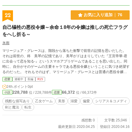
22
お気に入り追加
76
自己犠牲の悪役令嬢～余命１8年の令嬢は推しの死亡フラグ
をへし折る～
氷雨
マリージュア・グレースは、階段から落ちた衝撃で前世の記憶を思いだした。
それは前世の、柊 美琴の記憶であり、美琴がドはまりしていた『王宮帝華‐君
に出会って恋を知る‐』というスマホアプリゲームであることを思い出した。同
時に、自分がそのゲームの主要キャラである悪役令嬢ということに気づき絶望す
るのだった。 それもそのはず、マリージュア・グレースとは普通の悪役令嬢で
はなかったからだ。 ―――――成人の18歳までに初恋を実らせなければ呪いに
恋愛
連載中
長編
R15
蝕まれ灰になって消えてしまう。 数百年前に魔女の禁忌に触れてしまったマリ
24h.ポイント
0pt
ージュアの祖先のことを幼い頃より聞かされてきたために、マリージュアは生き
228,788
66,372
位 / 228,788件
位 / 66,372件
小説
恋愛
ることを諦め始めていた。 しかし前世で推していたキャラ、(死亡フラグ持ち)の
ノア・マグレガン様がまだ生きていることを知ったマリージュアは自分の余命も
残酷な描写あり
乙女ゲーム
美形
溺愛
偏愛
シリアス＆コメディ
気にせずにノアの死亡フラグを陰ながらバッキバッキと折っていくのだった。
剣と魔法
転生
――――自己犠牲？利他主義？そんなの知ることか！！推しが生きていればそれ
でいいのです！ ※ 小説家になろうの方でも投稿しています！
感想数 0
文字数 25,046
最終更新日 2020.04.25
登録日 2020.04.16