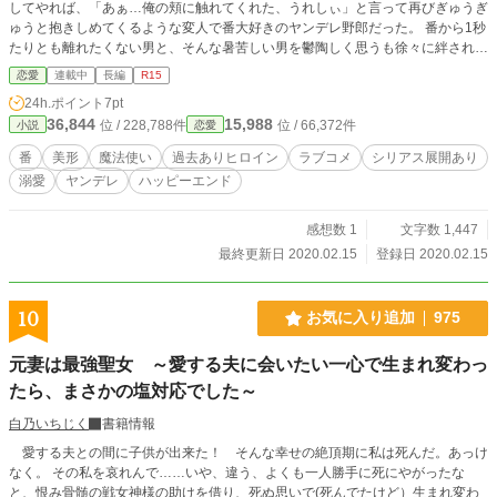
してやれば、「あぁ…俺の頬に触れてくれた、うれしぃ」と言って再びぎゅうぎ
ゅうと抱きしめてくるような変人で番大好きのヤンデレ野郎だった。 番から1秒
たりとも離れたくない男と、そんな暑苦しい男を鬱陶しく思うも徐々に絆されて
いく少女の物語。 ※後半になるにつれシリアス展開 最後はハッピーエンド 投稿
恋愛
連載中
長編
R15
は不定期ですが、直ぐに終わりそうなのであまり心配はいらないかと思います。
24h.ポイント
7pt
1話1500文字ほど
36,844
15,988
位 / 228,788件
位 / 66,372件
小説
恋愛
番
美形
魔法使い
過去ありヒロイン
ラブコメ
シリアス展開あり
溺愛
ヤンデレ
ハッピーエンド
感想数 1
文字数 1,447
最終更新日 2020.02.15
登録日 2020.02.15
10
お気に入り追加
975
元妻は最強聖女 ～愛する夫に会いたい一心で生まれ変わっ
たら、まさかの塩対応でした～
白乃いちじく
書籍情報
愛する夫との間に子供が出来た！ そんな幸せの絶頂期に私は死んだ。あっけ
なく。 その私を哀れんで……いや、違う、よくも一人勝手に死にやがったな
と、恨み骨髄の戦女神様の助けを借り、死ぬ思いで(死んでたけど）生まれ変わ