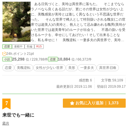
ある日気づくと、美玲は異世界に落ちた。 そこまでなら
ラノベなら良くある話だが、更にその世界は女性が少ない上
に、美醜感覚が美玲とは激しく異なるという不思議な世界だ
った。 そんな世界で稀人として特別扱いされる醜女(この世
界では超美人)の美玲と、咎人として忌み嫌われる醜男(美玲が
いた世界では超美青年)のルークが出会う。 不遇の扱いを受
けるルークを、幸せにしてあげたい！そして出来ることな
ら、私も幸せに！ 美醜逆転・一妻多夫の異世界で、美玲の
迷走が始まる。 ＊ 話の展開に伴い、あらすじを変更させて頂
恋愛
連載中
長編
R15
きました。
24h.ポイント
21pt
25,298
10,884
位 / 228,788件
位 / 66,372件
小説
恋愛
恋愛
美醜逆転
女性が少ない世界
美形
一妻多夫
異世界召喚
感想数 6
文字数 59,109
最終更新日 2019.11.06
登録日 2019.09.17
7
お気に入り追加
1,373
来世でも一緒に
霜月