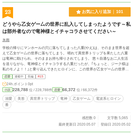
23
お気に入り追加
101
どうやら乙女ゲー厶の世界に乱入してしまったようです～私
は部外者なので竜神様とイチャコラさせてください～
氷雨
学校の帰りにマンホールの穴に落ちてしまった八重(やえ)は、そのまま世界を超
えて乙女ゲー厶の世界に落ちてしまう。 晴れて異世界トリップを果たした八重
は竜神に助けられ、そのままお持ち帰りされてしまう。 悠々自適なお二人生活
を送りながら、竜神様とイチャコラする八重だったが、｢ちょっと、ジーク様は
私のモノよ！！｣と乗り込んできたヒロインに、この世界が乙女ゲー厶の世界だ
と知る。 そんな事関係ないとばかりに、電波系ヒロインを軽く受け流しつつ、
恋愛
連載中
長編
R15
今日も八重は悠々自適な異世界ライフを送るのだった。
24h.ポイント
0pt
228,788
66,372
位 / 228,788件
位 / 66,372件
小説
恋愛
溺愛
美形
異世界トリップ
竜神
乙女ゲーム
電波系ヒロイン
番
感想数 0
文字数 5,065
最終更新日 2020.05.07
登録日 2020.05.02