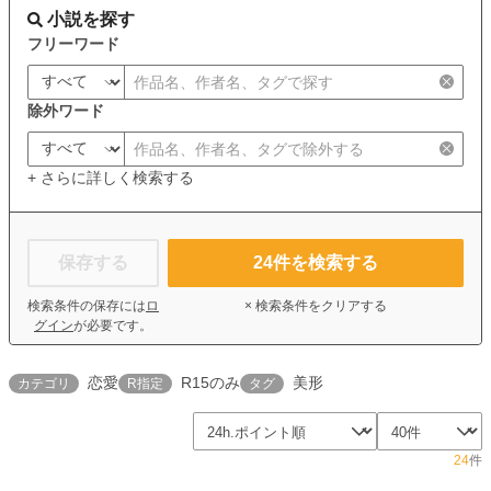
小説を探す
フリーワード
除外ワード
+ さらに詳しく検索する
保存する
24
件を検索する
検索条件の保存には
ロ
× 検索条件をクリアする
グイン
が必要です。
恋愛
R15のみ
美形
カテゴリ
R指定
タグ
24
件