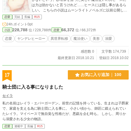
は力は効かないと言うけれど……ヒースには隠し事があるら
しい。 こちらの小説はムーンライトノベルズに以前公開して
いたものを改稿したもので、小説家になろうにも載せていま
恋愛
完結
長編
R15
す。
24h.ポイント
0pt
228,788
66,372
位 / 228,788件
位 / 66,372件
小説
恋愛
恋愛
ヤンデレヒーロー
異世界転移
魔法使い
美形
溺愛
感想数 0
文字数 174,739
最終更新日 2018.10.21
登録日 2018.10.02
17
お気に入り追加
100
騎士団に入る事になりました
セイラ
私の名前はレイラ・エバーガーデン。前世の記憶を持っている。生まれは子爵家
で、家庭を支える為に騎士団に入る事に。 小さい頃から、師匠に鍛えられてい
たレイラ。マイペースで無自覚な性格だが、悪戯を企む時も。 しかし、周りか
ら溺愛される少女の物語。
恋愛
連載中
長編
R15