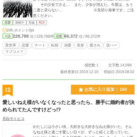
その少女でさえ… また、少女が消えた。今度は、もう
二度と戻らない… ※見切り発車です。ご注
意ください。
恋愛
連載中
長編
R15
24h.ポイント
0pt
228,788
66,372
位 / 228,788件
位 / 66,372件
小説
恋愛
異世界
恋愛
チート
転移
溺愛
美形
愛され
逆ハー
ラブコメ？
感想数 1
文字数 14,096
最終更新日 2019.12.10
登録日 2019.08.02
12
お気に入り追加
160
愛しいねえ様がいなくなったと思ったら、勝手に婚約者が決
められてたんですけどっ!?
月白ヤトヒコ
わたしには小さい頃、大好きな大好きなねえ様がいた。そん
なねえ様と過ごす愛しい日々が、ずっと続くと思っていた。