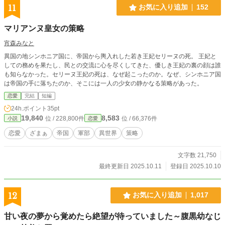
11
お気に入り追加
152
マリアンヌ皇女の策略
宵森みなと
異国の地シンホニア国に、帝国から輿入れした若き王妃セリーヌの死。 王妃と
しての務めを果たし、民との交流に心を尽くしてきた、優しき王妃の裏の顔は誰
も知らなかった。セリーヌ王妃の死は、なぜ起こったのか。なぜ、シンホニア国
は帝国の手に落ちたのか、そこには一人の少女の静かなる策略があった。
恋愛
完結
短編
24h.ポイント
35pt
19,840
8,583
位 / 228,800件
位 / 66,376件
小説
恋愛
恋愛
ざまぁ
帝国
軍部
異世界
策略
文字数 21,750
最終更新日 2025.10.11
登録日 2025.10.10
12
お気に入り追加
1,017
甘い夜の夢から覚めたら絶望が待っていました～腹黒幼なじ