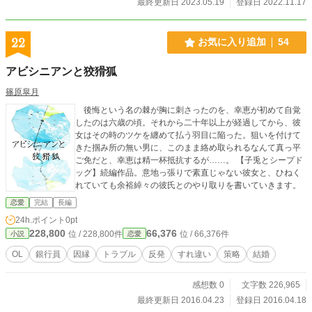
最終更新日 2023.05.19
登録日 2022.11.17
22
お気に入り追加
54
アビシニアンと狡猾狐
篠原皐月
後悔という名の棘が胸に刺さったのを、幸恵が初めて自覚
したのは六歳の頃。それから二十年以上が経過してから、彼
女はその時のツケを纏めて払う羽目に陥った。狙いを付けて
きた掴み所の無い男に、このまま絡め取られるなんて真っ平
ご免だと、幸恵は精一杯抵抗するが……。 【子兎とシープド
ッグ】続編作品。意地っ張りで素直じゃない彼女と、ひねく
れていても余裕綽々の彼氏とのやり取りを書いていきます。
恋愛
完結
長編
24h.ポイント
0pt
228,800
66,376
位 / 228,800件
位 / 66,376件
小説
恋愛
OL
銀行員
因縁
トラブル
反発
すれ違い
策略
結婚
感想数 0
文字数 226,965
最終更新日 2016.04.23
登録日 2016.04.18