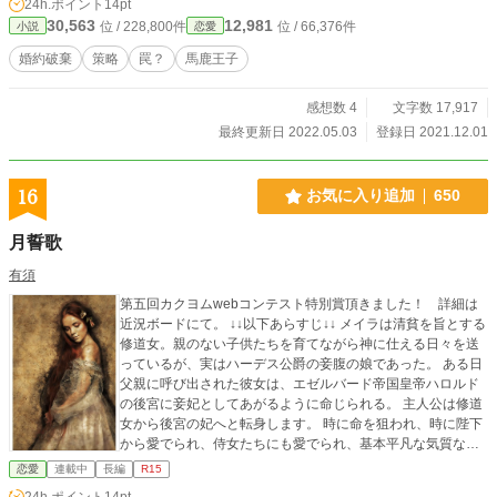
24h.ポイント
14pt
30,563
12,981
位 / 228,800件
位 / 66,376件
小説
恋愛
婚約破棄
策略
罠？
馬鹿王子
感想数 4
文字数 17,917
最終更新日 2022.05.03
登録日 2021.12.01
16
お気に入り追加
650
月誓歌
有須
第五回カクヨムwebコンテスト特別賞頂きました！ 詳細は
近況ボードにて。 ↓↓以下あらすじ↓↓ メイラは清貧を旨とする
修道女。親のない子供たちを育てながら神に仕える日々を送
っているが、実はハーデス公爵の妾腹の娘であった。 ある日
父親に呼び出された彼女は、エゼルバード帝国皇帝ハロルド
の後宮に妾妃としてあがるように命じられる。 主人公は修道
女から後宮の妃へと転身します。 時に命を狙われ、時に陛下
から愛でられ、侍女たちにも愛でられ、基本平凡な気質なが
らもそれなりにがんばって居場所を作ってきます。 現在、後
恋愛
連載中
長編
R15
宮を飛び出して家出中。陛下は戦争中。 この作品は、小説家
24h.ポイント
14pt