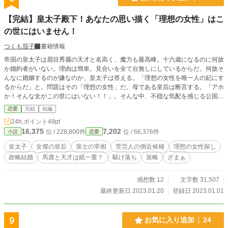
【完結】皇太子殿下！あなたの思い描く「理想の女性」はこ
の世にはいません！
つくも茄子
書籍情報
帝国の皇太子は眉目秀麗の天才と名高く、魔力も最高峰。十六歳になるのに何故
か婚約者がいない。理由は簡単。見合いを全て台無しにしているからだ。何故そ
んなに婚姻するのが嫌なのか、皇太子は答える。「理想の女性を唯一人の妃にす
るからだ」と。問題はその「理想の女性」だ。母である皇后は断言する。「アホ
か！そんな女がこの世にはいない！！」。そんな中、不穏な気配を感じる公国の
公女との結婚。皇太子は動く。周囲に多大な精神負担を掛けながら。 他サイト
恋愛
完結
短編
にも公開中
24h.ポイント
49pt
16,375
7,202
位 / 228,800件
位 / 66,376件
小説
恋愛
皇太子
女傑の皇后
策士の宰相
苦労人の側近候補
理想の女性探し
政略結婚
馬鹿と天才は紙一重？
駆け落ち
策略
ざまぁ
感想数 12
文字数 31,507
最終更新日 2023.01.20
登録日 2023.01.01
9
お気に入り追加
24