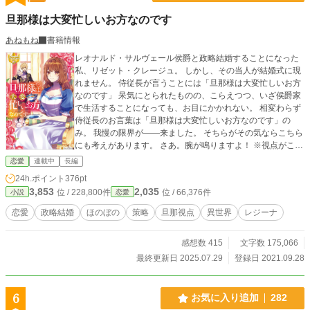
旦那様は大変忙しいお方なのです
あねもね
書籍情報
レオナルド・サルヴェール侯爵と政略結婚することになった
私、リゼット・クレージュ。 しかし、その当人が結婚式に現
れません。 侍従長が言うことには「旦那様は大変忙しいお方
なのです」 呆気にとられたものの、こらえつつ、いざ侯爵家
で生活することになっても、お目にかかれない。 相変わらず
侍従長のお言葉は「旦那様は大変忙しいお方なのです」の
み。 我慢の限界が――来ました。 そちらがその気ならこちら
にも考えがあります。 さあ。腕が鳴りますよ！ ※視点がころ
ころ変わります。 ※※2021年10月１日、HOTランキング１
恋愛
連載中
長編
位となりました。お読みいただいている皆様方、誠にありが
24h.ポイント
376pt
とうございます。
3,853
2,035
位 / 228,800件
位 / 66,376件
小説
恋愛
恋愛
政略結婚
ほのぼの
策略
旦那視点
異世界
レジーナ
感想数 415
文字数 175,066
最終更新日 2025.07.29
登録日 2021.09.28
6
お気に入り追加
282