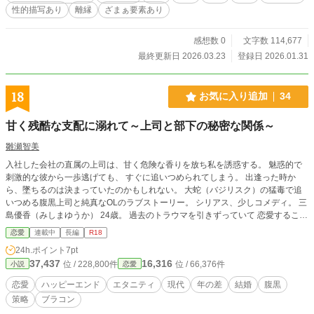
性的描写あり
離縁
ざまぁ要素あり
感想数 0
文字数 114,677
最終更新日 2026.03.23
登録日 2026.01.31
18
お気に入り追加
34
甘く残酷な支配に溺れて～上司と部下の秘密な関係～
雛瀬智美
入社した会社の直属の上司は、甘く危険な香りを放ち私を誘惑する。 魅惑的で
刺激的な彼から一歩逃げても、 すぐに追いつめられてしまう。 出逢った時か
ら、墜ちるのは決まっていたのかもしれない。 大蛇（バジリスク）の猛毒で追
いつめる腹黒上司と純真なOLのラブストーリー。 シリアス、少しコメディ。 三
島優香（みしまゆうか） 24歳。 過去のトラウマを引きずっていて 恋愛すること
が怖くなっていた矢先、 課長にぐいぐい追いつめられ、 交際することになる。
恋愛
連載中
長編
R18
香住慧一（かすみけいいち） ３３歳。優香の所属する課の課長。 女性よけとし
24h.ポイント
7pt
て紛い物（フェイク）の指輪を 嵌めている。 眼鏡をかけた優男風の美形（イケ
37,437
16,316
位 / 228,800件
位 / 66,376件
小説
恋愛
メン）。 狙った獲物はゆっくり追いつめて 手に入れたい倒錯的な策略家。腹黒
ドS。 三島朔（みしまさく） ３０歳。 優香の兄で溺愛している。 慧一と初対面
恋愛
ハッピーエンド
エタニティ
現代
年の差
結婚
腹黒
の時、一目でやばさに気づき 交際には反対の立場を取る。 慧一を蛇（バジリス
策略
ブラコン
ク）と称し忌み嫌う。 生真面目なシスコンでいつも優香を心配している。