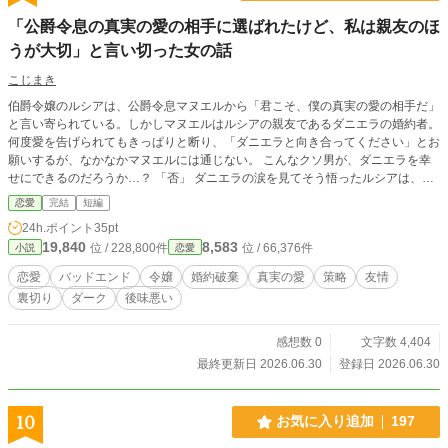
「公爵令息の真実の愛の相手に選ばれたけど、私は親友のほ
うが大切」と言い切った女の話
こじまき
伯爵令嬢のルシアは、公爵令息マヌエルから「君こそ、僕の真実の愛の相手だ」
と言い寄られている。しかしマヌエルはルシアの親友であるダニエラの婚約者。
何度愛を告げられてもきっぱりと断り、「ダニエラと向き合ってください」とお
願いするが、なかなかマヌエルには通じない。 こんなクソ男が、ダニエラを幸
せにできるのだろうか…？ 「否」 ダニエラの涙を見てそう悟ったルシアは、あ
る作戦に出るが―― ※小説家になろうにも投稿しています
恋愛
完結
短編
24h.ポイント
35pt
19,840
8,583
位 / 228,800件
位 / 66,376件
小説
恋愛
恋愛
バッドエンド
令嬢
婚約破棄
真実の愛
策略
友情
裏切り
ダーク
後味悪い
感想数 0
文字数 4,404
最終更新日 2026.06.30
登録日 2026.06.30
10
お気に入り追加
197