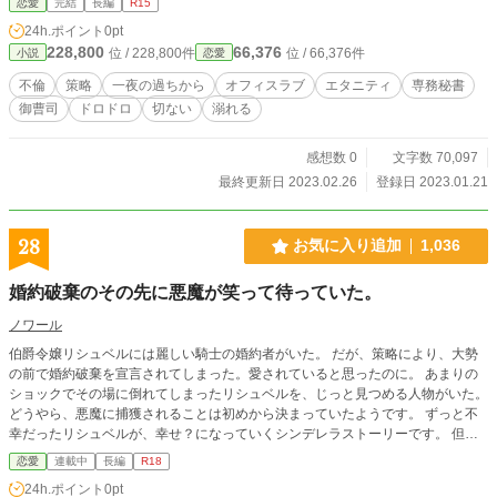
恋愛
完結
長編
R15
24h.ポイント
0pt
228,800
66,376
位 / 228,800件
位 / 66,376件
小説
恋愛
不倫
策略
一夜の過ちから
オフィスラブ
エタニティ
専務秘書
御曹司
ドロドロ
切ない
溺れる
感想数 0
文字数 70,097
最終更新日 2023.02.26
登録日 2023.01.21
28
お気に入り追加
1,036
婚約破棄のその先に悪魔が笑って待っていた。
ノワール
伯爵令嬢リシュベルには麗しい騎士の婚約者がいた。 だが、策略により、大勢
の前で婚約破棄を宣言されてしまった。愛されていると思ったのに。 あまりの
ショックでその場に倒れてしまったリシュベルを、じっと見つめる人物がいた。
どうやら、悪魔に捕獲されることは初めから決まっていたようです。 ずっと不
幸だったリシュベルが、幸せ？になっていくシンデレラストーリーです。 但
し、そこで待ち受けていたのは、優しい王子様ではなく、残酷な悪魔だった。 *
恋愛
連載中
長編
R18
流行りの婚約破棄ものではありません。 *R18は予告なく *人外(悪魔)は出てきま
24h.ポイント
0pt
せん。 *ネタバレになるためタグは随時追加です。 ⭐︎なろう様でも公開中です。