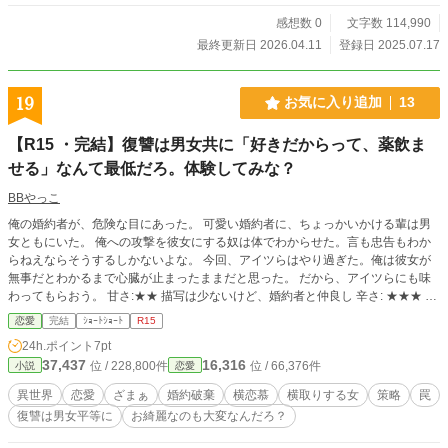
感想数 0
文字数 114,990
最終更新日 2026.04.11
登録日 2025.07.17
19
お気に入り追加
13
【R15 ・完結】復讐は男女共に「好きだからって、薬飲ま
せる」なんて最低だろ。体験してみな？
BBやっこ
俺の婚約者が、危険な目にあった。 可愛い婚約者に、ちょっかいかける輩は男
女ともにいた。 俺への攻撃を彼女にする奴は体でわからせた。言も忠告もわか
らねえならそうするしかないよな。 今回、アイツらはやり過ぎた。俺は彼女が
無事だとわかるまで心臓が止まったままだと思った。 だから、アイツらにも味
わってもらおう。 甘さ:★★ 描写は少ないけど、婚約者と仲良し 辛さ: ★★★ 直
接表現はないけど、悲惨な末路
恋愛
完結
ｼｮｰﾄｼｮｰﾄ
R15
24h.ポイント
7pt
37,437
16,316
位 / 228,800件
位 / 66,376件
小説
恋愛
異世界
恋愛
ざまぁ
婚約破棄
横恋慕
横取りする女
策略
罠
復讐は男女平等に
お綺麗なのも大変なんだろ？