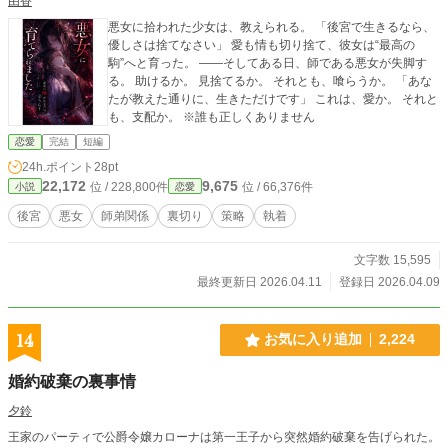
由香
悪女に拾われた少女は、教えられる。 「後宮で生きるなら、
優しさは捨てなさい」 愛も情も切り捨て、彼女は“最高の
駒”へと育った。 ――そしてある日、師である悪女が失脚す
る。 助けるか。 見捨てるか。 それとも、喰らうか。 「あな
たが教えた通りに、生きただけです」 これは、愛か。 それと
も、支配か。 ※誰も正しくありません
恋愛
完結
短編
24h.ポイント
28pt
22,172
9,675
位 / 228,800件
位 / 66,376件
小説
恋愛
後宮
悪女
師弟関係
裏切り
策略
執着
文字数 15,595
最終更新日 2026.04.11
登録日 2026.04.09
14
お気に入り追加
2,224
婚約破棄の裏事情
夕鈴
王家のパーティで公爵令嬢カローナは第一王子から突然婚約破棄を告げられた。