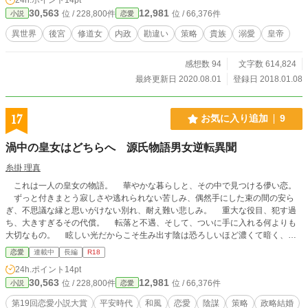
になろう、アルファポリス、カクヨムで試験的なマルチ投稿
30,563
12,981
位 / 228,800件
位 / 66,376件
小説
恋愛
をしています。 よろしくお願いします。
異世界
後宮
修道女
内政
勘違い
策略
貴族
溺愛
皇帝
感想数 94
文字数 614,824
最終更新日 2020.08.01
登録日 2018.01.08
17
お気に入り追加
9
渦中の皇女はどちらへ 源氏物語男女逆転異聞
糸掛 理真
これは一人の皇女の物語。 華やかな暮らしと、その中で見つける儚い恋。
ずっと付きまとう寂しさや逃れられない苦しみ、偶然手にした束の間の安ら
ぎ、不思議な縁と思いがけない別れ、耐え難い悲しみ。 重大な役目、犯す過
ち、大きすぎるその代償。 転落と不遇、そして、ついに手に入れる何よりも
大切なもの。 眩しい光だからこそ生み出す陰は恐ろしいほど濃くて暗く、そ
れ故に前例がないほど波乱に満ちた人生となる。
恋愛
連載中
長編
R18
24h.ポイント
14pt
30,563
12,981
位 / 228,800件
位 / 66,376件
小説
恋愛
第19回恋愛小説大賞
平安時代
和風
恋愛
陰謀
策略
政略結婚