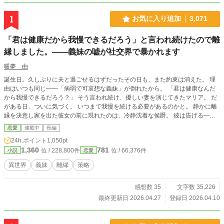
1
お気に入り追加
3,071
「君は健康だから我慢できるだろう」と言われ続けたので離
縁しました。――義妹の嘘が社交界で暴かれます
暖夢 由
誕生日。久しぶりに夫と過ごせるはずだったその日も、また約束は消えた。 理
由はいつも同じ――「病弱で可哀想な義妹」が倒れたから。 「君は健康なんだ
から我慢できるだろう？」 そう言われ続け、優しい妻を演じてきたマリア。 だ
がある日、ついに気づく。 いつまで我慢を続ける必要があるのかと。 静かに離
縁を決意し家を出た彼女の前に現れたのは、冷静沈着な侯爵。 彼は告げる――
義妹の過去と、隠された違和感を。 やがて明らかになるのは、“可哀想な少女”の
恋愛
連載中
長編
裏の顔。 そして社交界という舞台で暴かれる、歪んだ関係と嘘の構図。 これ
24h.ポイント
1,050pt
は、我慢をやめた一人の女性が、真実を取り戻す物語。 その時、“守られる側”だ
1,360
781
位 / 228,800件
位 / 66,376件
小説
恋愛
ったはずの少女は――何を選ぶのか。
異世界
義妹
離縁
策略
感想数 35
文字数 35,226
最終更新日 2026.04.27
登録日 2026.04.10