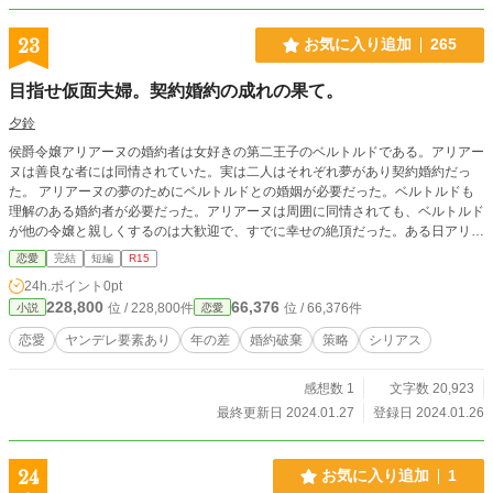
23
お気に入り追加
265
目指せ仮面夫婦。契約婚約の成れの果て。
夕鈴
侯爵令嬢アリアーヌの婚約者は女好きの第二王子のベルトルドである。アリアー
ヌは善良な者には同情されていた。実は二人はそれぞれ夢があり契約婚約だっ
た。 アリアーヌの夢のためにベルトルドとの婚姻が必要だった。ベルトルドも
理解のある婚約者が必要だった。アリアーヌは周囲に同情されても、ベルトルド
が他の令嬢と親しくするのは大歓迎で、すでに幸せの絶頂だった。ある日アリア
ーヌは不幸のどん底に突き落とされた。そして、アリアーヌの努力が全て本人に
恋愛
完結
短編
R15
とっては都合の悪いように勘違いを生む。策に溺れた侯爵令嬢の物語。 恋愛要
24h.ポイント
0pt
素は薄く残酷描写とR15はお守りかわりです。
228,800
66,376
位 / 228,800件
位 / 66,376件
小説
恋愛
恋愛
ヤンデレ要素あり
年の差
婚約破棄
策略
シリアス
感想数 1
文字数 20,923
最終更新日 2024.01.27
登録日 2024.01.26
24
お気に入り追加
1