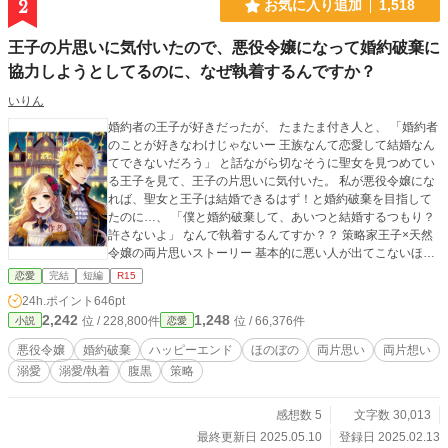
2
お気に入り追加
1,518
王子の片思いに気付いたので、悪役令嬢になって婚約破棄に
協力しようとしてるのに、なぜ執着するんですか？
いりん
婚約者の王子が好きだったが、 たまたま付き人と、 「婚約者
のことが好きなわけじゃないー 王族なんて恋愛して結婚なん
てできないだろう」 と話ながら切なそうに聖女を見つめてい
る王子を見て、王子の片思いに気付いた。 私が悪役令嬢にな
れば、聖女と王子は結婚できるはず！と婚約破棄を目指して
たのに…、 「僕と婚約破棄して、あいつと結婚するつもり？
許さないよ」 なんで執着するんてすか？？ 策略家王子×天然
令嬢の両片思いストーリー 基本的に悪い人が出てこないほの
ぼのした話です。 他小説サイトにも投稿しています。
恋愛
完結
短編
R15
24h.ポイント
646pt
2,242
1,248
位 / 228,800件
位 / 66,376件
小説
恋愛
悪役令嬢
婚約破棄
ハッピーエンド
ほのぼの
両片思い
両片想い
溺愛
溺愛/執着
腹黒
策略
感想数 5
文字数 30,013
最終更新日 2025.05.10
登録日 2025.02.13