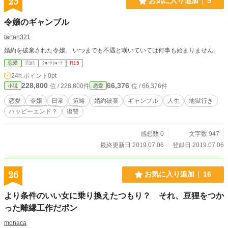
25
お気に入り追加
5
令嬢のギャンブル
tartan321
婚約を破棄された令嬢。 いつまでも不遇と嘆いていては何事も始まりません。
恋愛
完結
ｼｮｰﾄｼｮｰﾄ
R15
24h.ポイント
0pt
228,800
66,376
位 / 228,800件
位 / 66,376件
小説
恋愛
恋愛
令嬢
日常
策略
婚約破棄
ギャンブル
人生
地獄行き
ハッピーエンド？
復讐
感想数 0
文字数 947
最終更新日 2019.07.06
登録日 2019.07.06
26
お気に入り追加
16
より条件のいい女に乗り換えたつもり？ それ、豆狸をつか
った離縁工作だポン
monaca