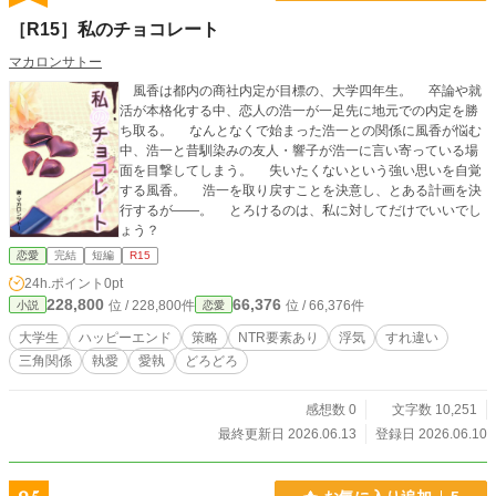
［R15］私のチョコレート
マカロンサトー
風香は都内の商社内定が目標の、大学四年生。 卒論や就
活が本格化する中、恋人の浩一が一足先に地元での内定を勝
ち取る。 なんとなくで始まった浩一との関係に風香が悩む
中、浩一と昔馴染みの友人・響子が浩一に言い寄っている場
面を目撃してしまう。 失いたくないという強い思いを自覚
する風香。 浩一を取り戻すことを決意し、とある計画を決
行するが――。 とろけるのは、私に対してだけでいいでし
ょう？
恋愛
完結
短編
R15
24h.ポイント
0pt
228,800
66,376
位 / 228,800件
位 / 66,376件
小説
恋愛
大学生
ハッピーエンド
策略
NTR要素あり
浮気
すれ違い
三角関係
執愛
愛執
どろどろ
感想数 0
文字数 10,251
最終更新日 2026.06.13
登録日 2026.06.10