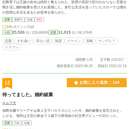
妃教育では王族の命令は絶対と教えられた。鉄壁の笑顔で訳のわからない言葉を
聞き流し婚約破棄を受け入れ退場した。多忙な生活を送っていたカローナは憧れ
の怠惰な生活を送るため思考を巡らせた。
恋愛
連載中
短編
R15
24h.ポイント
21pt
25,526
11,015
位 / 228,800件
位 / 66,376件
小説
恋愛
恋愛
すれ違い
切ない恋
陰謀
イケメン
策略
ヤンデレ？
シスコン
感想数 128
文字数 210,017
最終更新日 2022.08.20
登録日 2022.01.16
15
お気に入り追加
104
待ってました。婚約破棄
キルア犬
侯爵令嬢マリーアナは第２王子バカラスにたった今、婚約破棄を宣言された。
しかも、場所は王宮の夜会で３歳下の異母妹の社交界デビューの日だった。
恋愛
完結
短編