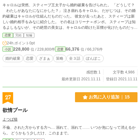
キャロルは突然、スティーブ王太子から婚約破棄を告げられた。 「どうして？
わたしがあなたになにかした？」 泣き崩れるキャロル。 だがじつは、その婚
約破棄はキャロルが仕組んだものだった。 彼女が去ったあと、スティーブは新
しい婚約相手をみなに紹介した。 その名はコリーナ＝ポンポ。 スティーブは知
るよしもないが、その絶世の美女は、キャロルの助けた豆狸が化けたものだっ
た。
恋愛
完結
短編
24h.ポイント
0pt
228,800
66,376
位 / 228,800件
位 / 66,376件
小説
恋愛
婚約破棄
恋愛
ざまぁ
策略
全３話
ぽんぽこ
感想数 1
文字数 4,986
最終更新日 2021.11.11
登録日 2021.11.11
27
お気に入り追加
15
欲情プール
よつば猫
不倫、された方からする方へ… 溺れて、溺れて…… いつか泡になって消えるか
ら。 どうかもう少しだけ、このままで。