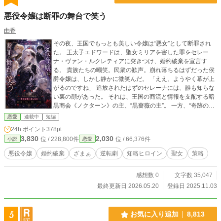
悪役令嬢は断罪の舞台で笑う
由香
その夜、王国でもっとも美しい令嬢は“悪女”として断罪され
た。 王太子エドワードは、聖女ミリアを害した罪をセレー
ナ・ヴァン・ルクレティアに突きつけ、婚約破棄を宣言す
る。 貴族たちの嘲笑。民衆の歓声。崩れ落ちるはずだった侯
爵令嬢は、しかし静かに微笑んだ。 「ええ、ようやく幕が上
がるのですね」 追放されたはずのセレーナには、誰も知らな
い裏の顔があった。 それは、王国の商流と情報を支配する暗
黒商会《ノクターン》の主、“黒薔薇の主”。 一方、“奇跡の聖
女”として崇められるミリアの力には、決して暴かれてはなら
恋愛
連載中
短編
ない秘密が隠されていた。 偽りの奇跡、操られた民衆、歪め
24h.ポイント
378pt
られた正義。 やがて王国全土を巻き込む陰謀劇の幕が開く。
3,830
2,030
位 / 228,800件
位 / 66,376件
小説
恋愛
これは、涙で許す物語ではない。 誇りを踏みにじられた悪役
令嬢が、冷徹な知略と優雅な微笑で世界を断罪する、華麗な
悪役令嬢
婚約破棄
ざまぁ
逆転劇
知略ヒロイン
聖女
策略
る逆転劇。 戴冠式の夜。 玉座の前で最後に笑うのは、“聖
女”か、“悪女”か。
感想数 0
文字数 35,047
最終更新日 2026.05.20
登録日 2025.11.03
5
お気に入り追加
8,813