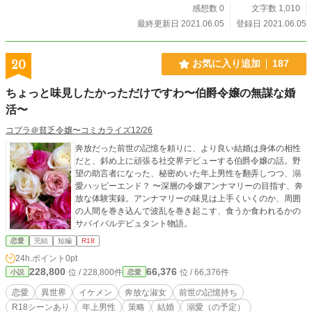
感想数 0
文字数 1,010
最終更新日 2021.06.05
登録日 2021.06.05
20
お気に入り追加
187
ちょっと味見したかっただけですわ〜伯爵令嬢の無謀な婚
活〜
コプラ＠貧乏令嬢〜コミカライズ12/26
奔放だった前世の記憶を頼りに、より良い結婚は身体の相性
だと、斜め上に頑張る社交界デビューする伯爵令嬢の話。野
望の助言者になった、秘密めいた年上男性を翻弄しつつ、溺
愛ハッピーエンド？ 〜深層の令嬢アンナマリーの目指す、奔
放な体験実録。アンナマリーの味見は上手くいくのか、周囲
の人間を巻き込んで波乱を巻き起こす、食うか食われるかの
サバイバルデビュタント物語。
恋愛
完結
短編
R18
24h.ポイント
0pt
228,800
66,376
位 / 228,800件
位 / 66,376件
小説
恋愛
恋愛
異世界
イケメン
奔放な淑女
前世の記憶持ち
R18シーンあり
年上男性
策略
結婚
溺愛（の予定）