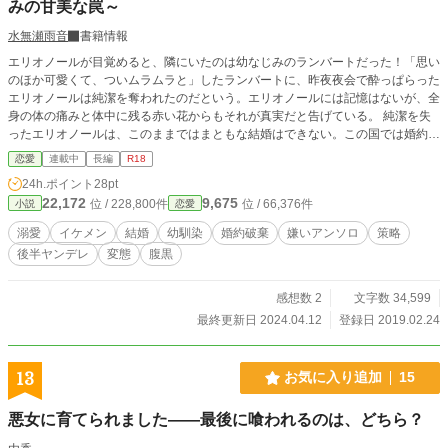
みの甘美な罠～
水無瀬雨音
書籍情報
エリオノールが目覚めると、隣にいたのは幼なじみのランバートだった！「思い
のほか可愛くて、ついムラムラと」したランバートに、昨夜夜会で酔っぱらった
エリオノールは純潔を奪われたのだという。エリオノールには記憶はないが、全
身の体の痛みと体中に残る赤い花からもそれが真実だと告げている。 純潔を失
ったエリオノールは、このままではまともな結婚はできない。この国では婚約者
に限り婚前交渉が認められているため、やむなくランバートの求婚を受け入れた
恋愛
連載中
長編
R18
エリオノール。 だがそれは全てランバートの策略で……？ 盗作、オマージュ固
24h.ポイント
28pt
く禁じます。 清白妙様、砂月美乃様共催「嫌いアンソロ」に参加しています。
22,172
9,675
位 / 228,800件
位 / 66,376件
小説
恋愛
ムーンライトノベルズでも公開しております。
溺愛
イケメン
結婚
幼馴染
婚約破棄
嫌いアンソロ
策略
後半ヤンデレ
変態
腹黒
感想数 2
文字数 34,599
最終更新日 2024.04.12
登録日 2019.02.24
13
お気に入り追加
15
悪女に育てられました――最後に喰われるのは、どちら？