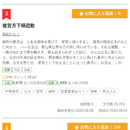
3
お気に入り追加
8
後宮月下哢恋歌
若松だんご
細作の蒼月は、とある密命を受けて、宦官に成りすまし、後宮の瑶佳公主のもと
に向かう。 ――公主は、夜な夜な男を己の宮に侍らせている。それも複数。 ―
―夜が白むまで男を離さず。朝も起きられずって話だ。 そんな公主に取り入
り、公主の不貞の証を作れ。 男女構わず誑かすことに長けた蒼月に与えられた
任務。公主を堕とせ。 宦官として仕えることになった蒼月に、公主は「こやつ
は、使えるのか？」と尋ねてきて。 それは男として？ 閨で快楽を与えられる
恋愛
完結
短編
者として「使える」ということか？ (なかなかの好き者じゃん) さっそく自身の
24h.ポイント
391pt
居室へ蒼月を連れ込んだ公主。 (咥えこむ気満々かよ) 簡単な任務だったな。 そ
3,678
1,949
位 / 228,800件
位 / 66,376件
小説
恋愛
っちがその気なら、思いっきり楽しませてやるぜ。それこそ足腰が立たなくなる
ぐらいに。 舌なめずりする蒼月。 だけど、本当の公主は、噂とかなり違う人物
中華後宮
公主
宦官
細作
恋愛要素あり？
策略
男主人公
で？
感想数 0
文字数 29,703
最終更新日 2026.08.08
登録日 2026.08.01
4
お気に入り追加
134