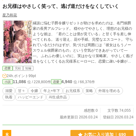
お兄様はやさしく笑って、逃げ道だけをなくしていく
星乃和花
縁談に悩む子爵令嬢リゼットが助けを求めたのは、名門侯爵
家の長男アルフレッド。 穏やかでやさしく、理想のお兄様の
ような彼は、「君のことは僕が見ている」と甘く手を差し伸
べてくれる。 送り迎え、花や手紙、完璧なエスコート。 守ら
れているだけのはずが、気づけば周囲には「彼女はもうノー
スウェル侯爵家のもの」という空気ができあがっていて―
―。 ふわふわ優しいのに、実はかなり策略家。 やさしく逃げ
道をなくしてくるお兄様系ヒーローに、恋愛に疎い令嬢がじ
わじわ囲い落とされていく、甘くて幸せな溺愛ラブストーリ
恋愛
完結
短編
ー。 ――「待つよ」と言いながら、外堀はきっちり埋めてく
24h.ポイント
99pt
る―― （完結済ー本編10話＋後日談２話）
11,086
4,940
位 / 228,800件
位 / 66,376件
小説
恋愛
溺愛
甘々
令嬢
年上×年下
お兄様系
策略
外堀を埋める
執着
ハッピーエンド
AI生成作品
感想数 0
文字数 74,055
最終更新日 2026.03.24
登録日 2026.03.24
8
お気に入り追加
690