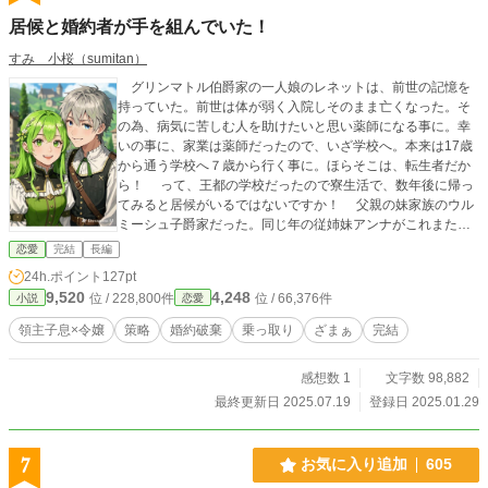
居候と婚約者が手を組んでいた！
すみ 小桜（sumitan）
グリンマトル伯爵家の一人娘のレネットは、前世の記憶を
持っていた。前世は体が弱く入院しそのまま亡くなった。そ
の為、病気に苦しむ人を助けたいと思い薬師になる事に。幸
いの事に、家業は薬師だったので、いざ学校へ。本来は17歳
から通う学校へ７歳から行く事に。ほらそこは、転生者だか
ら！ って、王都の学校だったので寮生活で、数年後に帰っ
てみると居候がいるではないですか！ 父親の妹家族のウル
ミーシュ子爵家だった。同じ年の従姉妹アンナがこれまたわ
がまま。 アンアの母親で父親の妹のエルダがこれまたくせ
恋愛
完結
長編
者で。 最悪な事態が起き、レネットの思い描いていた未来
24h.ポイント
127pt
は消え去った。家族と末永く幸せと願った未来が――。
9,520
4,248
位 / 228,800件
位 / 66,376件
小説
恋愛
領主子息×令嬢
策略
婚約破棄
乗っ取り
ざまぁ
完結
感想数 1
文字数 98,882
最終更新日 2025.07.19
登録日 2025.01.29
7
お気に入り追加
605