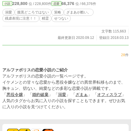
228,800
66,376
位 / 228,800件
位 / 66,376件
小説
恋愛
溺愛
腹黒どころではない
策略
ざまあが酷い。
残虐表現に注意！！
精霊
せつない
文字数 115,663
最終更新日 2020.09.12
登録日 2018.03.13
28
件
アルファポリスの恋愛小説のご紹介
アルファポリスの恋愛小説の一覧ページです。
イケメンとの甘々な恋愛から悪役令嬢などの異世界転移ものまで、
胸キュン、切ない、純愛などの多彩な恋愛小説が満載です。
「
悪役令嬢
」 「
婚約破棄
」 「
溺愛
」 「
ざまぁ
」 「
オフィスラブ
」
人気のタグからお気に入りの小説を探すこともできます。ぜひお気
に入りの小説を見つけてください。