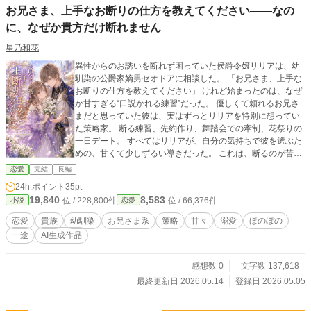
お兄さま、上手なお断りの仕方を教えてください――なの
に、なぜか貴方だけ断れません
星乃和花
異性からのお誘いを断れず困っていた侯爵令嬢リリアは、幼
馴染の公爵家嫡男セオドアに相談した。 「お兄さま、上手な
お断りの仕方を教えてください」 けれど始まったのは、なぜ
か甘すぎる“口説かれる練習”だった。 優しくて頼れるお兄さ
まだと思っていた彼は、実はずっとリリアを特別に想ってい
た策略家。 断る練習、先約作り、舞踏会での牽制、花祭りの
一日デート。 すべてはリリアが、自分の気持ちで彼を選ぶた
めの、甘くて少しずるい導きだった。 これは、断るのが苦手
な天然令嬢が、 幼馴染のお兄さまに優しく甘く囲い込まれ
恋愛
完結
長編
て、王都でいちばん甘い婚約者になるまでのお話。 ◇完結済
24h.ポイント
35pt
ー全10話◇
19,840
8,583
位 / 228,800件
位 / 66,376件
小説
恋愛
恋愛
貴族
幼馴染
お兄さま系
策略
甘々
溺愛
ほのぼの
一途
AI生成作品
感想数 0
文字数 137,618
最終更新日 2026.05.14
登録日 2026.05.05