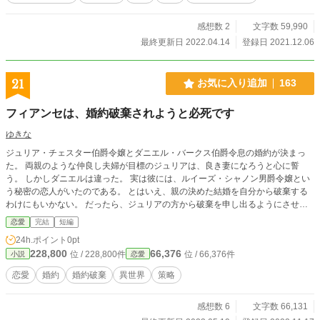
感想数 2
文字数 59,990
最終更新日 2022.04.14
登録日 2021.12.06
21
お気に入り追加
163
フィアンセは、婚約破棄されようと必死です
ゆきな
ジュリア・チェスター伯爵令嬢とダニエル・バークス伯爵令息の婚約が決まっ
た。 両親のような仲良し夫婦が目標のジュリアは、良き妻になろうと心に誓
う。 しかしダニエルは違った。 実は彼には、ルイーズ・シャノン男爵令嬢とい
う秘密の恋人がいたのである。 とはいえ、親の決めた結婚を自分から破棄する
わけにもいかない。 だったら、ジュリアの方から破棄を申し出るようにさせれ
ばいいと、計画を練り始めた。 ダニエルは友人のケイン・オーモンド侯爵令息
恋愛
完結
短編
に頼んで、ジュリアを誘惑してもらうことにした。 計画通りにジュリアがケイ
24h.ポイント
0pt
ンを好きになれば、自分との婚約を破棄したいと言い出すに決まっている。 ダ
228,800
66,376
位 / 228,800件
位 / 66,376件
小説
恋愛
ニエルとルイーズは勝利を確信して微笑みあったのだったが、なかなか計画は順
調には進まなくて……？
恋愛
婚約
婚約破棄
異世界
策略
感想数 6
文字数 66,131