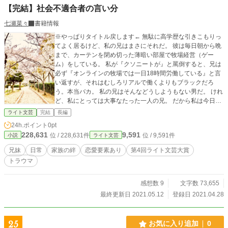
【完結】社会不適合者の言い分
七瀬菜々
書籍情報
※やっぱりタイトル戻します← 無駄に高学歴な引きこもりっ
てよく居るけど、私の兄はまさにそれだ。 彼は毎日朝から晩
まで、カーテンを閉め切った薄暗い部屋で牧場経営（ゲー
ム）をしている。 私が『クソニートが』と罵倒すると、兄は
必ず『オンラインの牧場では一日18時間労働している』と言
い返すが、それはむしろリアルで働くよりもブラックだろ
う。本当バカ。 私の兄はそんなどうしようもない男だ。 けれ
ど、私にとっては大事なたった一人の兄。 だから私は今日も
兄を外へと誘う。 毎度毎度お得意の屁理屈で返されようと
ライト文芸
完結
長編
も、めげずに誘う。 ------それが私の義務だと思うから。 これ
24h.ポイント
0pt
は根暗で偏屈で変態で不器用な兄と、何も知らない私の物
228,631
9,591
位 / 228,631件
位 / 9,591件
小説
ライト文芸
語。 ＊＊＊ 読み進めると色んなことがつながります。
兄妹
日常
家族の絆
恋愛要素あり
第4回ライト文芸大賞
トラウマ
感想数 9
文字数 73,655
最終更新日 2021.05.12
登録日 2021.04.28
25
お気に入り追加
0