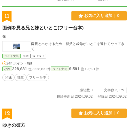
11
お気に入り追加
0
面倒を見る兄と妹といとこ(フリー台本)
在
両親と出かけるため、叔父と叔母がいとこを連れてやってき
て
ライト文芸
完結
ｼｮｰﾄｼｮｰﾄ
24h.ポイント
0pt
228,631
9,591
位 / 228,631件
位 / 9,591件
小説
ライト文芸
兄妹
説教
フリー台本
感想数 0
文字数 2,175
最終更新日 2024.09.02
登録日 2024.09.02
12
お気に入り追加
0
ゆきの彼方