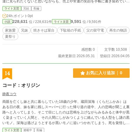
達に見られたくないと思いながらも、売上や常連の笑顔を手帳に書き留めてい
る。母は亡き夫の味を守ろうとして言葉をのみ込み、叔父の靖央と従姉のたばさ
ライト文芸
完結
長編
も、それぞれの距離から家族を支えている。 四月、亮太の下駄箱に「本当は
24h.ポイント
0pt
嫌いなんだよね」とだけ書かれた紙が入る。折しも家では、父が遺した焼きそば
228,631
9,591
位 / 228,631件
位 / 9,591件
小説
ライト文芸
屋台を畳むかどうかで空気が張りつめていた。そこへ夏祭りの出店依頼が入り、
家族はいやおうなく同じ鉄板の前へ引き戻される。出店準備の衝突、父の留守
家族愛
兄妹
焼きそば屋台
下駄箱の手紙
父の留守電
再生の物語
電、六月の夕立、七月の夏祭りを経て、家族が嫌っていたのは屋台そのものでは
夏祭り
なく、父の不在を突きつけられる痛みだったとわかっていく。 守るべきもの
は古い車体ではなく、同じ鉄板を囲んで声を掛け合う時間だった。
感想数 0
文字数 10,508
最終更新日 2026.05.31
登録日 2026.04.05
14
お気に入り追加
0
コード：オリジン
静夜コウ
両親を亡くし妹と共に暮らしていた18歳の少年、蔵田深海（くらだふかみ）は
ある日の夜、妹を家に残しスーパーに行った帰り道の道中、人の悲鳴が聞こえ裏
路へと入ってしまう。そこで目にしたのは悲鳴を上げながらみるみると体中が黒
く染まっていく人間と、その人間にしがみつくように絡んでいる人型をし謎の黒
いモノ。深海は逃げようとするが黒いモノに追いつかれてしまう。死を覚悟した
瞬間、 「君、アレが何だか知ってるの？」 何者かの声がきこえた。 これはある
ライト文芸
連載中
長編