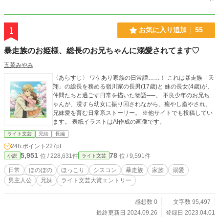
1
お気に入り追加
55
暴走族のお姫様、総長のお兄ちゃんに溺愛されてます♡
五菜みやみ
〈あらすじ〉 ワケあり家族の日常譚……！ これは暴走族「天
翔」の総長を務める嶺川家の長男(17歳)と 妹の長女(4歳)が、
仲間たちと過ごす日常を描いた物語──。 不良少年のお兄ち
ゃんが、浸すら幼女に振り回されながら、癒やし癒やされ、
兄妹愛を育む日常系ストーリー。 ※他サイトでも投稿してい
ます。 表紙イラストはAI作成の画像です。
ライト文芸
完結
長編
24h.ポイント
227pt
5,951
78
位 / 228,631件
位 / 9,591件
小説
ライト文芸
日常
ほのぼの
ほっこり
シスコン
暴走族
家族
溺愛
男主人公
兄妹
ライト文芸大賞エントリー
感想数 0
文字数 95,497
最終更新日 2024.09.26
登録日 2023.04.01