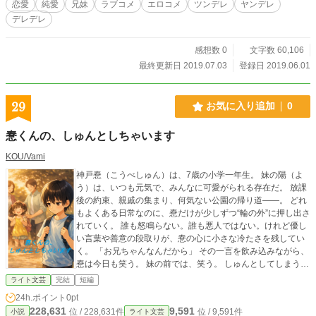
恋愛
純愛
兄妹
ラブコメ
エロコメ
ツンデレ
ヤンデレ
デレデレ
感想数 0
文字数 60,106
最終更新日 2019.07.03
登録日 2019.06.01
29
お気に入り追加
0
惷くんの、しゅんとしちゃいます
KOU/Vami
神戸惷（こうべしゅん）は、7歳の小学一年生。 妹の陽（よ
う）は、いつも元気で、みんなに可愛がられる存在だ。 放課
後の約束、親戚の集まり、何気ない公園の帰り道――。 どれ
もよくある日常なのに、惷だけが少しずつ“輪の外”に押し出さ
れていく。 誰も怒鳴らない。誰も悪人ではない。けれど優し
い言葉や善意の段取りが、惷の心に小さな冷たさを残してい
く。 「お兄ちゃんなんだから」 その一言を飲み込みながら、
惷は今日も笑う。 妹の前では、笑う。 しゅんとしてしまう気
持ちは、誰にも見えない場所へしまって――。 これは、静か
ライト文芸
完結
短編
な日常の中で“しゅん”が積み重なっていく、ほろ苦い物語。
24h.ポイント
0pt
228,631
9,591
位 / 228,631件
位 / 9,591件
小説
ライト文芸