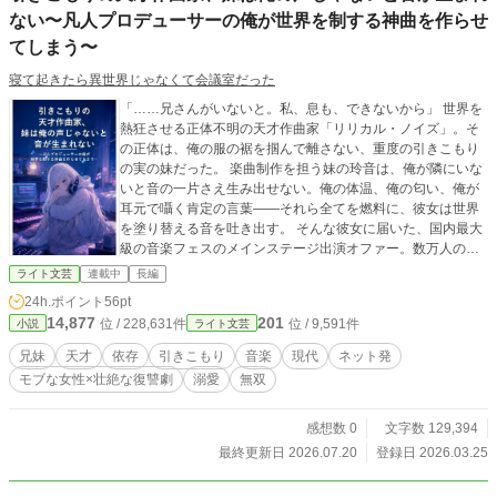
ない〜凡人プロデューサーの俺が世界を制する神曲を作らせ
てしまう〜
寝て起きたら異世界じゃなくて会議室だった
「……兄さんがいないと。私、息も、できないから」 世界を
熱狂させる正体不明の天才作曲家「リリカル・ノイズ」。そ
の正体は、俺の服の裾を掴んで離さない、重度の引きこもり
の実の妹だった。 楽曲制作を担う妹の玲音は、俺が隣にいな
いと音の一片さえ生み出せない。俺の体温、俺の匂い、俺が
耳元で囁く肯定の言葉――それら全てを燃料に、彼女は世界
を塗り替える音を吐き出す。 そんな彼女に届いた、国内最大
級の音楽フェスのメインステージ出演オファー。数万人の視
線という魔物から、硝子細工の心を持つ天才を守れるのは、
ライト文芸
連載中
長編
元バンドマンの兄である俺だけだ。 才能は神の領域。心は俺
24h.ポイント
56pt
への依存で形を保っている。一歩も外に出られなかった少女
14,877
201
位 / 228,631件
位 / 9,591件
小説
ライト文芸
が、兄という唯一の停泊地に縋りながら、世界をその足元に
跪かせる物語。
兄妹
天才
依存
引きこもり
音楽
現代
ネット発
モブな女性×壮絶な復讐劇
溺愛
無双
感想数 0
文字数 129,394
最終更新日 2026.07.20
登録日 2026.03.25