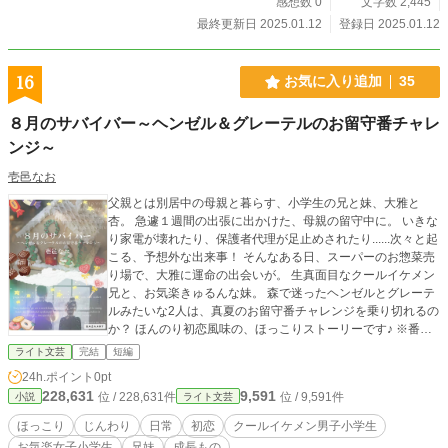
感想数 0
文字数 2,445
最終更新日 2025.01.12
登録日 2025.01.12
16
お気に入り追加
35
８月のサバイバー～ヘンゼル＆グレーテルのお留守番チャレ
ンジ～
壱邑なお
父親とは別居中の母親と暮らす、小学生の兄と妹、大雅と
杏。 急遽１週間の出張に出かけた、母親の留守中に。 いきな
り家電が壊れたり、保護者代理が足止めされたり......次々と起
こる、予想外な出来事！ そんなある日、スーパーのお惣菜売
り場で、大雅に運命の出会いが。 生真面目なクールイケメン
兄と、お気楽きゅるんな妹。 森で迷ったヘンゼルとグレーテ
ルみたいな2人は、真夏のお留守番チャレンジを乗り切れるの
か？ ほんのり初恋風味の、ほっこりストーリーです♪ ※番外
編『ほしこよい』を完結しました。（2024/7/19） ※番外編
ライト文芸
完結
短編
２『あまつかぜ』を完結しました。（2024/8/23） ※番外編
24h.ポイント
0pt
３『くものみね 』を完結しました。（2024/9/27） ※ 番外編
228,631
9,591
位 / 228,631件
位 / 9,591件
小説
ライト文芸
４『万聖節』を完結しました。（2024/10/25） ※番外編５
『待降節 』を完結しました（2024/12/20） ※番外編６『生誕
ほっこり
じんわり
日常
初恋
クールイケメン男子小学生
祭』を完結しました（2024/12/30） 表紙絵は、あさぎ かな様
お気楽女子小学生
兄妹
成長もの