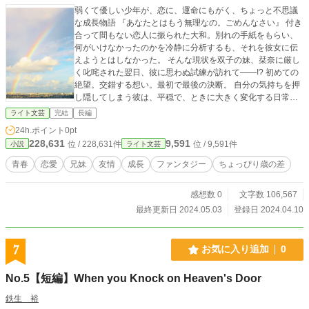
弱くて優しい少年が、恋に、運命にもがく、ちょっと不思議
な成長物語 『あなたとはもう無理なの。ごめんなさい』 付き
合って間もない恋人に振られた大和。別れの手紙をもらい、
何がいけなかったのかを冷静に分析するも、それを彼女に伝
えようとはしなかった。 そんな現状を双子の妹、栞奈に厳し
く叱咤された翌日、彼に思わぬ試練が訪れて――!? 初めての
絶望。交錯する想い。最初で最後の決断。 自分の気持ちを押
し隠してしまう彼は、平穏で、ときに大きく変化する日常の
中で、何を見つけだすのか―― 伝えたいけど伝わらない。 苦
ライト文芸
完結
長編
くて甘い、たくさんの「想い」が詰まった青春物語。 ※他サ
24h.ポイント
0pt
イトにも掲載中。
228,631
9,591
位 / 228,631件
位 / 9,591件
小説
ライト文芸
青春
恋愛
兄妹
友情
成長
ファンタジー
ちょっぴり歳の差
感想数 0
文字数 106,567
最終更新日 2024.05.03
登録日 2024.04.10
7
お気に入り追加
0
No.5【短編】When you Knock on Heaven's Door
鉄生 裕