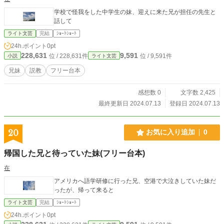
学校で怪我をした中学生の妹、迎えに来た兄が担任の先生と
話して
ライト文芸
完結
ｼｮｰﾄｼｮｰﾄ
24h.ポイント
0pt
228,631
9,591
位 / 228,631件
位 / 9,591件
小説
ライト文芸
兄妹
説教
フリー台本
感想数 0
文字数 2,425
最終更新日 2024.07.13
登録日 2024.07.13
20
お気に入り追加
0
帰国した兄と待っていた妹(フリー台本)
在
アメリカへ語学研修に行った兄、空港で大泣きしていた妹だ
ったが、帰って来ると
ライト文芸
完結
ｼｮｰﾄｼｮｰﾄ
24h.ポイント
0pt