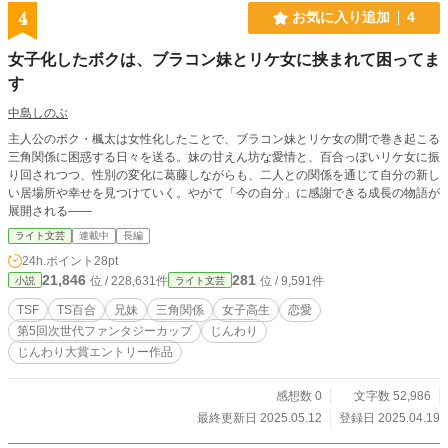
4
お気に入り追加
4
女子化したボクは、ブラコン妹とリケ女に挟まれて困ってま
す
中島しのぶ
主人公のボク・楓太は女性化したことで、ブラコン妹とリケ女の間で巻き起こる
三角関係に困惑する日々を送る。妹の甘えん坊な愛情と、百合っぽいリケ女に振
り回されつつ、性別の変化に葛藤しながらも、二人との関係を通じて自分の新し
い居場所や幸せを見つけていく。やがて「今の自分」に感謝できる成長の物語が
展開される――
ライト文芸
連載中
長編
24h.ポイント
28pt
21,846
281
位 / 228,631件
位 / 9,591件
小説
ライト文芸
TSF
TS百合
兄妹
三角関係
女子高生
恋愛
第5回次世代ファンタジーカップ
じんわり
じんわり大賞エントリー作品
感想数 0
文字数 52,986
最終更新日 2025.05.12
登録日 2025.04.19