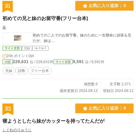
31
お気に入り追加
0
初めての兄と妹のお留守番(フリー台本)
在
初めての二人でのお留守番。妹のために一生懸命に頑張る兄
だが、妹は…
ライト文芸
完結
ｼｮｰﾄｼｮｰﾄ
24h.ポイント
0pt
228,631
9,591
位 / 228,631件
位 / 9,591件
小説
ライト文芸
兄妹
説教
フリー台本
感想数 0
文字数 2,371
最終更新日 2024.09.12
登録日 2024.09.12
32
お気に入り追加
0
寝ようとしたら妹がカッターを持ってたんだが
しぐれのりゅうじ