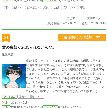
228,631
9,591
位 / 228,631件
位 / 9,591件
小説
ライト文芸
日常
飯テロ
ほのぼの
兄妹
ご飯
美味しい
料理
感想数 0
文字数 3,217
最終更新日 2019.03.25
登録日 2019.03.16
34
お気に入り追加
32
君の痴態が忘れられないんだ。
雅鳳飛恋
現役高校生ライトノベル作家の黛実親は、幼馴染に用があり
映画研究部の部室へ赴くが、その場で衝撃的な光景を目撃し
てしまい呆然と立ち竦む。 なんと視線の先では、学園のアイ
ドルの一人に数えられている同級生の久世紫苑が自慰に耽っ
ていたのだ。 一番恥ずかしい姿を目撃されてしまった紫苑
は、表情を変えることなく魅入られている実親に声を掛け
る。 問い掛けに対して実親が「何故そんなことを……？」と
尋ねると、彼女は「その方が背徳感があって興奮するか
ら？」と答えた。 これが二人の出会いだった。 幻想的とも思
ライト文芸
連載中
長編
R15
える耽美な情景が脳裏に焼き付いてしまった実親は悶々とし
24h.ポイント
0pt
ながら帰路に着く。 そして父と夕食を共にしていると、彼の
228,631
9,591
位 / 228,631件
位 / 9,591件
小説
ライト文芸