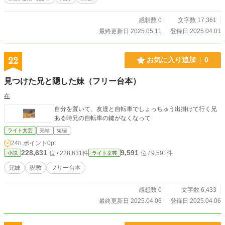
感想数 0
文字数 17,361
最終更新日 2025.05.11
登録日 2025.04.01
22
お気に入り追加
0
見つけた兄と隠した妹（フリー台本）
在
自分を置いて、友達と自転車でしょっちゅう出掛けて行く兄
ある時兄の自転車の鍵がなくなって
ライト文芸
完結
短編
24h.ポイント
0pt
228,631
9,591
位 / 228,631件
位 / 9,591件
小説
ライト文芸
兄妹
説教
フリー台本
感想数 0
文字数 6,433
最終更新日 2025.04.06
登録日 2025.04.06