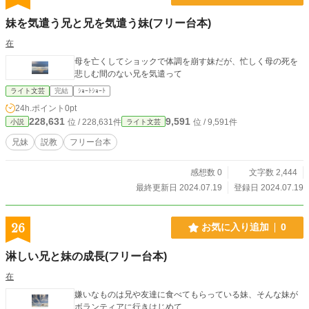
妹を気遣う兄と兄を気遣う妹(フリー台本)
在
母を亡くしてショックで体調を崩す妹だが、忙しく母の死を
悲しむ間のない兄を気遣って
ライト文芸
完結
ｼｮｰﾄｼｮｰﾄ
24h.ポイント
0pt
228,631
9,591
位 / 228,631件
位 / 9,591件
小説
ライト文芸
兄妹
説教
フリー台本
感想数 0
文字数 2,444
最終更新日 2024.07.19
登録日 2024.07.19
26
お気に入り追加
0
淋しい兄と妹の成長(フリー台本)
在
嫌いなものは兄や友達に食べてもらっている妹、そんな妹が
ボランティアに行きはじめて