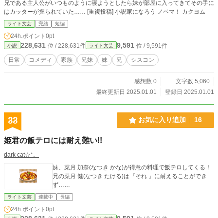
兄である主人公がいつものように寝ようとしたら妹が部屋に入ってきてその手に
はカッターが握られていた…… [重複投稿] 小説家になろう ノベマ！ カクヨム
ライト文芸
完結
短編
24h.ポイント
0pt
228,631
9,591
位 / 228,631件
位 / 9,591件
小説
ライト文芸
日常
コメディ
家族
兄妹
妹
兄
シスコン
感想数 0
文字数 5,060
最終更新日 2025.01.01
登録日 2025.01.01
33
お気に入り追加
16
姫君の飯テロには耐え難い!!
dark cat☆*。
妹、菜月 加奈(なつき かな)が得意の料理で飯テロしてくる！
兄の菜月 健(なつき たける)は『それ 』に耐えることができ
ず……
ライト文芸
連載中
長編
24h.ポイント
0pt