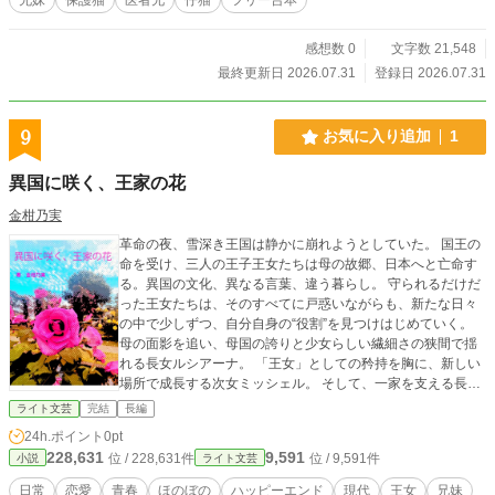
感想数 0
文字数 21,548
最終更新日 2026.07.31
登録日 2026.07.31
9
お気に入り追加
1
異国に咲く、王家の花
金柑乃実
革命の夜、雪深き王国は静かに崩れようとしていた。 国王の
命を受け、三人の王子王女たちは母の故郷、日本へと亡命す
る。異国の文化、異なる言葉、違う暮らし。 守られるだけだ
った王女たちは、そのすべてに戸惑いながらも、新たな日々
の中で少しずつ、自分自身の“役割”を見つけはじめていく。
母の面影を追い、母国の誇りと少女らしい繊細さの狭間で揺
れる長女ルシアーナ。 「王女」としての矜持を胸に、新しい
場所で成長する次女ミッシェル。 そして、一家を支える長男
ジェラードは、まだ幼い妹たちの背中を、静かに、そして確
ライト文芸
完結
長編
かに押していく。 家族の絆、異文化との出会い、忘れられた
24h.ポイント
0pt
日常の温かさ。 遠い祖国を離れても、王家の花は新しい地に
228,631
9,591
位 / 228,631件
位 / 9,591件
小説
ライト文芸
根を張り、咲こうとしていた。 これは、異国に咲いた王家の
花が、いつかこの地で誇りを持って咲き誇るまでの、少し切
日常
恋愛
青春
ほのぼの
ハッピーエンド
現代
王女
兄妹