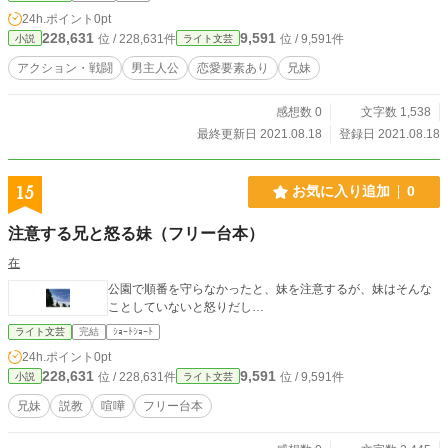
少年が世の悪の原点を切り裂く、そんな簡単な物語。 原点はー ー簡単に根絶で
24h.ポイント
0pt
きないって分かってるんだ。
228,631
9,591
位 / 228,631件
位 / 9,591件
小説
ライト文芸
アクション・戦闘
男主人公
恋愛要素あり
兄妹
感想数 0
文字数 1,538
最終更新日 2021.08.18
登録日 2021.08.18
15
お気に入り追加
0
注意する兄と怒る妹（フリー台本）
在
公園で順番を守らなかったと、妹を注意するが、妹はそんな
ことしていないと怒りだし…
ライト文芸
完結
ｼｮｰﾄｼｮｰﾄ
24h.ポイント
0pt
228,631
9,591
位 / 228,631件
位 / 9,591件
小説
ライト文芸
兄妹
説教
喧嘩
フリー台本