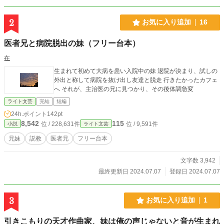
2
お気に入り追加
16
医者兄と病院脱出の妹（フリー台本）
在
生まれて初めて大病を患い入院中の妹 退院が決まり、試しの
外出と称して病院を抜け出し友達と脱走 行きたかったカフェ
へ それが、主治医の兄に見つかり、その後体調急変
ライト文芸
完結
短編
24h.ポイント
142pt
8,542
115
位 / 228,631件
位 / 9,591件
小説
ライト文芸
兄妹
説教
医者兄
フリー台本
文字数 3,942
最終更新日 2024.07.07
登録日 2024.07.07
3
お気に入り追加
1
引きこもりの天才作曲家、妹は俺の声じゃないと音が生まれ