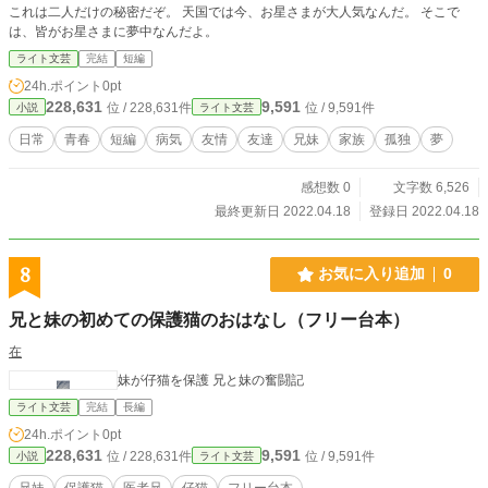
これは二人だけの秘密だぞ。 天国では今、お星さまが大人気なんだ。 そこで
は、皆がお星さまに夢中なんだよ。
ライト文芸
完結
短編
24h.ポイント
0pt
228,631
9,591
位 / 228,631件
位 / 9,591件
小説
ライト文芸
日常
青春
短編
病気
友情
友達
兄妹
家族
孤独
夢
感想数 0
文字数 6,526
最終更新日 2022.04.18
登録日 2022.04.18
8
お気に入り追加
0
兄と妹の初めての保護猫のおはなし（フリー台本）
在
妹が仔猫を保護 兄と妹の奮闘記
ライト文芸
完結
長編
24h.ポイント
0pt
228,631
9,591
位 / 228,631件
位 / 9,591件
小説
ライト文芸
兄妹
保護猫
医者兄
仔猫
フリー台本