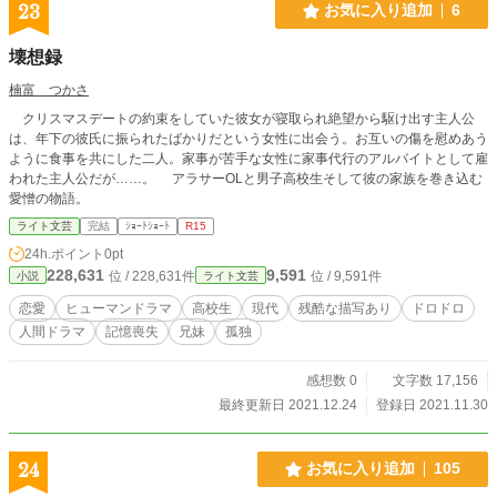
23
お気に入り追加
6
壊想録
楠富 つかさ
クリスマスデートの約束をしていた彼女が寝取られ絶望から駆け出す主人公
は、年下の彼氏に振られたばかりだという女性に出会う。お互いの傷を慰めあう
ように食事を共にした二人。家事が苦手な女性に家事代行のアルバイトとして雇
われた主人公だが……。 アラサーOLと男子高校生そして彼の家族を巻き込む
愛憎の物語。
ライト文芸
完結
ｼｮｰﾄｼｮｰﾄ
R15
24h.ポイント
0pt
228,631
9,591
位 / 228,631件
位 / 9,591件
小説
ライト文芸
恋愛
ヒューマンドラマ
高校生
現代
残酷な描写あり
ドロドロ
人間ドラマ
記憶喪失
兄妹
孤独
感想数 0
文字数 17,156
最終更新日 2021.12.24
登録日 2021.11.30
24
お気に入り追加
105