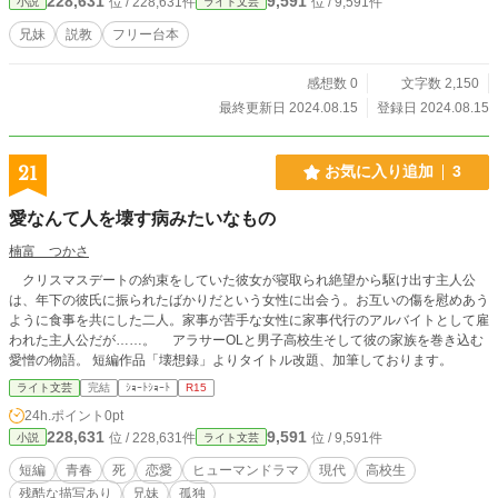
228,631
9,591
位 / 228,631件
位 / 9,591件
小説
ライト文芸
兄妹
説教
フリー台本
感想数 0
文字数 2,150
最終更新日 2024.08.15
登録日 2024.08.15
21
お気に入り追加
3
愛なんて人を壊す病みたいなもの
楠富 つかさ
クリスマスデートの約束をしていた彼女が寝取られ絶望から駆け出す主人公
は、年下の彼氏に振られたばかりだという女性に出会う。お互いの傷を慰めあう
ように食事を共にした二人。家事が苦手な女性に家事代行のアルバイトとして雇
われた主人公だが……。 アラサーOLと男子高校生そして彼の家族を巻き込む
愛憎の物語。 短編作品「壊想録」よりタイトル改題、加筆しております。
ライト文芸
完結
ｼｮｰﾄｼｮｰﾄ
R15
24h.ポイント
0pt
228,631
9,591
位 / 228,631件
位 / 9,591件
小説
ライト文芸
短編
青春
死
恋愛
ヒューマンドラマ
現代
高校生
残酷な描写あり
兄妹
孤独