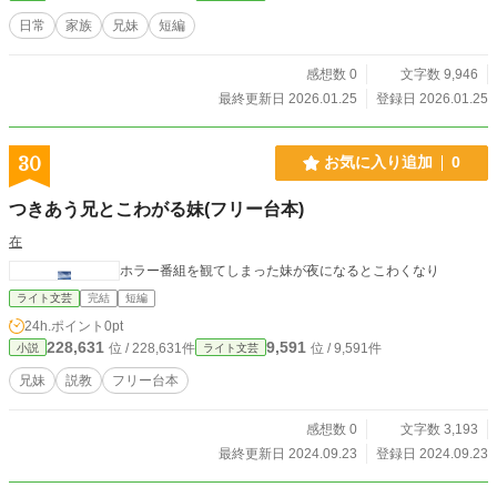
日常
家族
兄妹
短編
感想数 0
文字数 9,946
最終更新日 2026.01.25
登録日 2026.01.25
30
お気に入り追加
0
つきあう兄とこわがる妹(フリー台本)
在
ホラー番組を観てしまった妹が夜になるとこわくなり
ライト文芸
完結
短編
24h.ポイント
0pt
228,631
9,591
位 / 228,631件
位 / 9,591件
小説
ライト文芸
兄妹
説教
フリー台本
感想数 0
文字数 3,193
最終更新日 2024.09.23
登録日 2024.09.23