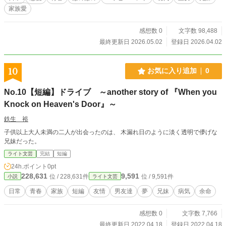
なくて暖かい、家族と成長の物語。 作
家族愛
感想数 0
文字数 98,488
最終更新日 2026.05.02
登録日 2026.04.02
10
お気に入り追加
0
No.10【短編】ドライブ ～another story of 『When you
Knock on Heaven's Door』～
鉄生 裕
子供以上大人未満の二人が出会ったのは、 木漏れ日のように淡く透明で儚げな
兄妹だった。
ライト文芸
完結
短編
24h.ポイント
0pt
228,631
9,591
位 / 228,631件
位 / 9,591件
小説
ライト文芸
日常
青春
家族
短編
友情
男友達
夢
兄妹
病気
余命
感想数 0
文字数 7,766
最終更新日 2022.04.18
登録日 2022.04.18