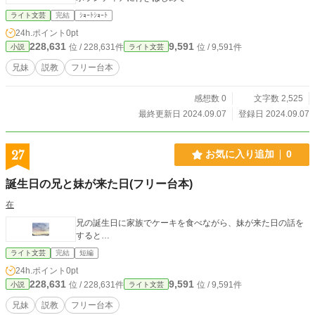
ライト文芸
完結
ｼｮｰﾄｼｮｰﾄ
24h.ポイント
0pt
228,631
9,591
位 / 228,631件
位 / 9,591件
小説
ライト文芸
兄妹
説教
フリー台本
感想数 0
文字数 2,525
最終更新日 2024.09.07
登録日 2024.09.07
27
お気に入り追加
0
誕生日の兄と妹が来た日(フリー台本)
在
兄の誕生日に家族でケーキを食べながら、妹が来た日の話を
すると…
ライト文芸
完結
短編
24h.ポイント
0pt
228,631
9,591
位 / 228,631件
位 / 9,591件
小説
ライト文芸
兄妹
説教
フリー台本