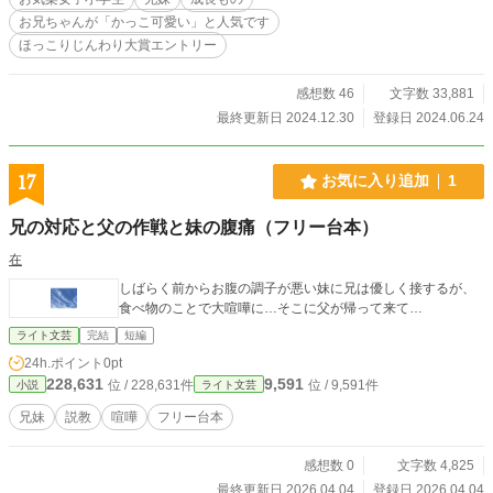
（XID: @Chocolat02_1234）作。
お兄ちゃんが「かっこ可愛い」と人気です
ほっこりじんわり大賞エントリー
感想数 46
文字数 33,881
最終更新日 2024.12.30
登録日 2024.06.24
17
お気に入り追加
1
兄の対応と父の作戦と妹の腹痛（フリー台本）
在
しばらく前からお腹の調子が悪い妹に兄は優しく接するが、
食べ物のことで大喧嘩に…そこに父が帰って来て…
ライト文芸
完結
短編
24h.ポイント
0pt
228,631
9,591
位 / 228,631件
位 / 9,591件
小説
ライト文芸
兄妹
説教
喧嘩
フリー台本
感想数 0
文字数 4,825
最終更新日 2026.04.04
登録日 2026.04.04