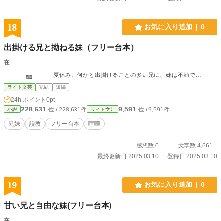
18
お気に入り追加
0
出掛ける兄と拗ねる妹（フリー台本）
在
夏休み、何かと出掛けることの多い兄に、妹は不満で…
ライト文芸
完結
短編
24h.ポイント
0pt
228,631
9,591
位 / 228,631件
位 / 9,591件
小説
ライト文芸
兄妹
説教
フリー台本
喧嘩
感想数 0
文字数 4,661
最終更新日 2025.03.10
登録日 2025.03.10
19
お気に入り追加
0
甘い兄と自由な妹(フリー台本)
在