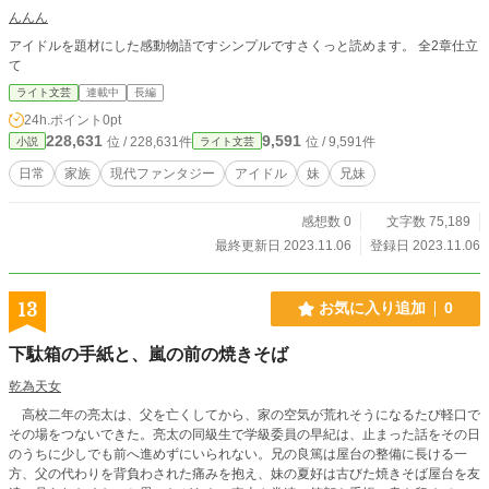
んんん
アイドルを題材にした感動物語ですシンプルですさくっと読めます。 全2章仕立
て
ライト文芸
連載中
長編
24h.ポイント
0pt
228,631
9,591
位 / 228,631件
位 / 9,591件
小説
ライト文芸
日常
家族
現代ファンタジー
アイドル
妹
兄妹
感想数 0
文字数 75,189
最終更新日 2023.11.06
登録日 2023.11.06
13
お気に入り追加
0
下駄箱の手紙と、嵐の前の焼きそば
乾為天女
高校二年の亮太は、父を亡くしてから、家の空気が荒れそうになるたび軽口で
その場をつないできた。亮太の同級生で学級委員の早紀は、止まった話をその日
のうちに少しでも前へ進めずにいられない。兄の良篤は屋台の整備に長ける一
方、父の代わりを背負わされた痛みを抱え、妹の夏好は古びた焼きそば屋台を友