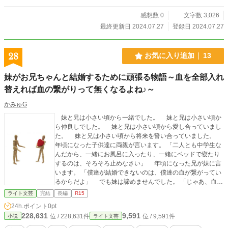
感想数 0
文字数 3,026
最終更新日 2024.07.27
登録日 2024.07.27
28
お気に入り追加
13
妹がお兄ちゃんと結婚するために頑張る物語～血を全部入れ
替えれば血の繋がりって無くなるよね♪～
かみゅG
妹と兄は小さい頃から一緒でした。 妹と兄は小さい頃か
ら仲良しでした。 妹と兄は小さい頃から愛し合っていまし
た。 妹と兄は小さい頃から将来を誓い合っていました。
年頃になった子供達に両親が言います。 「二人とも中学生な
んだから、一緒にお風呂に入ったり、一緒にベッドで寝たり
するのは、そろそろ止めなさい」 年頃になった兄が妹に言
います。 「僕達が結婚できないのは、僕達の血が繋がってい
るからだよ」 でも妹は諦めませんでした。 「じゃあ、血の
繋がりを無くしてしまえばいいんだね」 これは妹が兄と結
ライト文芸
完結
長編
R15
婚するために頑張る純愛の物語です。
24h.ポイント
0pt
228,631
9,591
位 / 228,631件
位 / 9,591件
小説
ライト文芸