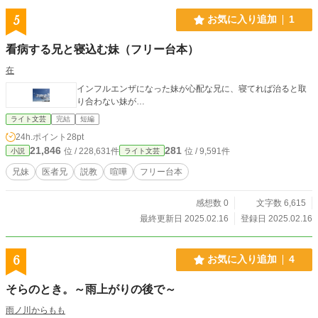
5
お気に入り追加
1
看病する兄と寝込む妹（フリー台本）
在
インフルエンザになった妹が心配な兄に、寝てれば治ると取
り合わない妹が…
ライト文芸
完結
短編
24h.ポイント
28pt
21,846
281
位 / 228,631件
位 / 9,591件
小説
ライト文芸
兄妹
医者兄
説教
喧嘩
フリー台本
感想数 0
文字数 6,615
最終更新日 2025.02.16
登録日 2025.02.16
6
お気に入り追加
4
そらのとき。～雨上がりの後で～
雨ノ川からもも