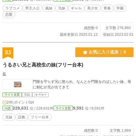
口から再婚話を聞かされる。 詳しく話を聞くと再婚相手の女
性には娘が二人いると判明。 しかも一人は実親と同い年らし
ラブコメ
男主人公
義妹
兄妹
ギャル
美少女
青春
学園
い。 実親は同い年の女子という単語に、学校で衝撃的な出会
恋愛
いを果たした紫苑の顔が脳裏に浮かび余計に悶々としてしま
う。 そして脳裏に焼き付いた痴態に苛まれながら過ごすこと
五日。 遂に相手の家族と対面する日がやってきた。 するとそ
感想数 0
文字数 276,960
こいたのは―― これは辛い過去を抱えた少年と、家庭環境の
最終更新日 2025.01.12
登録日 2023.02.01
所為で苦労している少女を中心に紡がれる物語である。 小説
家になろう(ミッドナイトノベルズ)、カクヨム、ノベルアップ
＋、魔法のiらんどにも投稿しています。
35
お気に入り追加
0
うるさい兄と高校生の妹(フリー台本)
在
門限を守らず兄に怒られ、なんとか門限をのばしたい妹、母
に頼むが兄が出てきて
ライト文芸
完結
ｼｮｰﾄｼｮｰﾄ
24h.ポイント
0pt
228,631
9,591
位 / 228,631件
位 / 9,591件
小説
ライト文芸
兄妹
説教
フリー台本
感想数 0
文字数 1,984