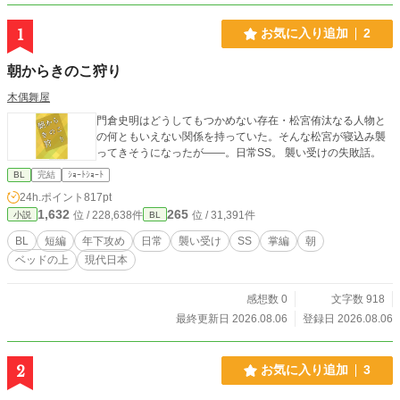
1
お気に入り追加
2
朝からきのこ狩り
木偶舞屋
門倉史明はどうしてもつかめない存在・松宮侑汰なる人物と
の何ともいえない関係を持っていた。そんな松宮が寝込み襲
ってきそうになったが――。日常SS。 襲い受けの失敗話。
BL
完結
ｼｮｰﾄｼｮｰﾄ
24h.ポイント
817pt
1,632
265
位 / 228,638件
位 / 31,391件
小説
BL
BL
短編
年下攻め
日常
襲い受け
SS
掌編
朝
ベッドの上
現代日本
感想数 0
文字数 918
最終更新日 2026.08.06
登録日 2026.08.06
2
お気に入り追加
3