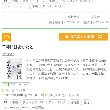
BL
短編
完結
スイーツ
別腹
日常
週末だけの関係
ショートショート
掌編
マイペース受け
感想数 0
文字数 811
最終更新日 2022.04.30
登録日 2022.04.30
35
お気に入り追加
12
二杯目はあなたと
夕月ねむ
すぐそこが戦場の野営地で、公爵令息セオドアは優雅にお茶
を飲む。そばに仕えるのはアシュリーという名の侍従。二人
が恋仲であることは、公然の秘密だった。 結界魔法が得意な
主人と、水魔法で熱湯も出せる従者のファンタジーBL掌編。
※他サイトにも投稿しています。
BL
完結
ｼｮｰﾄｼｮｰﾄ
24h.ポイント
0pt
228,638
31,391
位 / 228,638件
位 / 31,391件
小説
BL
BL
掌編
ファンタジーBL
ティータイム
身分差
主従
ショートショート
一話完結