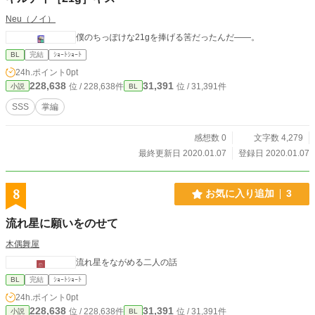
Neu（ノイ）
僕のちっぽけな21gを捧げる筈だったんだ――。
BL
完結
ｼｮｰﾄｼｮｰﾄ
24h.ポイント
0pt
228,638
31,391
位 / 228,638件
位 / 31,391件
小説
BL
SSS
掌編
感想数 0
文字数 4,279
最終更新日 2020.01.07
登録日 2020.01.07
8
お気に入り追加
3
流れ星に願いをのせて
木偶舞屋
流れ星をながめる二人の話
BL
完結
ｼｮｰﾄｼｮｰﾄ
24h.ポイント
0pt
228,638
31,391
位 / 228,638件
位 / 31,391件
小説
BL