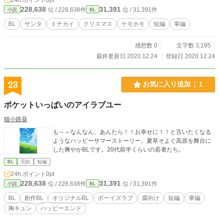
228,638
31,391
位 / 228,638件
位 / 31,391件
小説
BL
BL
サンタ
トナカイ
クリスマス
ケモホモ
短編
掌編
感想数 0
文字数 3,195
最終更新日 2020.12.24
登録日 2020.12.24
23
お気に入り追加
1
ポケットいっぱいのアイラブユー
猫小路葵
も～～なんなん、あんたら！！お幸せに！！と言いたくなる
ようなハッピーサマーストーリー。夏草そよぐ高原を舞台に
した爽やかBLです。20代前半くらいの若者たち。
BL
完結
短編
24h.ポイント
0pt
228,638
31,391
位 / 228,638件
位 / 31,391件
小説
BL
BL
創作BL
オリジナルBL
ボーイズラブ
腐向け
短編
掌編
胸キュン
ハッピーエンド