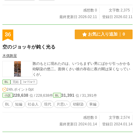
感想数 0
文字数 2,375
最終更新日 2026.02.11
登録日 2026.02.11
36
お気に入り追加
0
空のジョッキが鈍く光る
木偶舞屋
敦のもとに現れたのは、いつもまずい男にばかり引っかかる
幼馴染の悠二。面倒くさい彼の存在に夜の闇は深くなってい
くが。
BL
完結
ｼｮｰﾄｼｮｰﾄ
24h.ポイント
0pt
228,638
31,391
位 / 228,638件
位 / 31,391件
小説
BL
BL
短編
社会人
現代
片思い
幼馴染
掌編
感想数 0
文字数 2,574
最終更新日 2024.01.14
登録日 2024.01.14