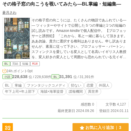
その格子窓の向こうを覗いてみたら―BL掌編・短編集―
蒼月さわ
その格子窓の向こうには、たくさんの物語であふれている―
― ツィッターやサイトで公開した５つの掌編と1つの短編の
試し読みです。Amazon kindleで個人配信中。 【プロフェッ
サーと誘拐犯】 「これから、私と一緒に暮らして頂きます。
ああ勿論、貴方に選択する権利はありません。申し訳ありま
せんが、素直に従って下さい、プロフェッサー・バートン」
スフィンクスを愛している変人として名高いイギリス人教授
を、変人好きの変人として周囲から恐れられている元イギリ
ス軍人が強引に誘拐するお話。ドタバタコメディ。 【俺の不
BL
完結
短編
R18
実なアルビオンへ】 「お前とベッドインしたのは、お前の中
24h.ポイント
0pt
でセックス革命が起きる時だけだった。その革命もいつ起き
228,638
31,391
位 / 228,638件
位 / 31,391件
小説
BL
るかわからない。俺は馬鹿のようにベッドの中で指を加えて
待つだけ。まさに偉大で退屈なブリティッシュライフだっ
BL
掌編
ファンタジックコメディ
切ない
恋愛
外国人
た。俺は馬鹿で快楽的なアメリカンライフに戻りたい」 自分
年下上司×年上部下
海賊×海軍提督
諜報機関
異世界
を裏切った恋人を手酷くジョークで詰って別れる、アメリカ
とイギリスの諜報機関に属する男たちのお話。不実のアルビ
オンはイギリスの異名。 【君からの手紙】 イタリア、セリエ
感想数 0
文字数 4,127
Aにおけるサッカーの試合が終わったある日のクラブのロッカ
最終更新日 2024.09.26
登録日 2024.01.11
ールームで。チームのキャプテンのある仕草に胸が静かに高
鳴る―― 【ただただ、どうしようもない恋】 ――俺は荒い息
をつきながら、その男らしく整った風貌の男を見上げた。こ
32
お気に入り追加
3
いつの悪いところは、平気で人の気持ちを台無しにするとこ