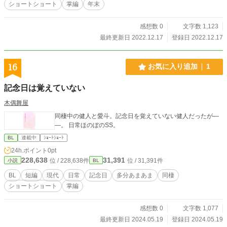
ショートショート
掌編
年末
感想数 0
文字数 1,123
最終更新日 2022.12.17
登録日 2022.12.17
16
お気に入り追加
1
記念日は覚えていない
木偶舞屋
同棲中の健人と愛斗。記念日を覚えていない健人だったが―
―。 日常ほのぼのSS。
BL
連載中
ｼｮｰﾄｼｮｰﾄ
24h.ポイント
0pt
228,638
31,391
位 / 228,638件
位 / 31,391件
小説
BL
BL
短編
現代
日常
記念日
多分あまあま
同棲
ショートショート
掌編
感想数 0
文字数 1,077
最終更新日 2024.05.19
登録日 2024.05.19