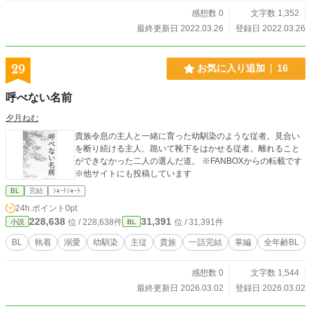
感想数 0
文字数 1,352
最終更新日 2022.03.26
登録日 2022.03.26
29
お気に入り追加
16
呼べない名前
夕月ねむ
貴族令息の主人と一緒に育った幼馴染のような従者。見合い
を断り続ける主人、跪いて靴下をはかせる従者。離れること
ができなかった二人の選んだ道。 ※FANBOXからの転載です
※他サイトにも投稿しています
BL
完結
ｼｮｰﾄｼｮｰﾄ
24h.ポイント
0pt
228,638
31,391
位 / 228,638件
位 / 31,391件
小説
BL
BL
執着
溺愛
幼馴染
主従
貴族
一話完結
掌編
全年齢BL
感想数 0
文字数 1,544
最終更新日 2026.03.02
登録日 2026.03.02