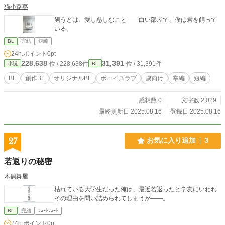
猫小路葵
飼うとは、愛し慈しむこと――白い部屋で、僕は君を飼って
いる。
BL
完結
短編
24h.ポイント
0pt
228,638
31,391
位 / 228,638件
位 / 31,391件
小説
BL
BL
創作BL
オリジナルBL
ボーイズラブ
腐向け
掌編
短編
感想数 0
文字数 2,029
最終更新日 2025.08.16
登録日 2025.08.16
27
お気に入り追加
3
若返りの秘密
木偶舞屋
枯れている大学生だった俺は、最近若返ったと学友にいわれ
その理由を問い詰められてしまうが――。
BL
完結
ｼｮｰﾄｼｮｰﾄ
24h.ポイント
0pt