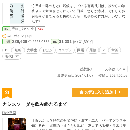
竹野仙一郎のもとに居候をしている有馬且則は、彼からの無
茶ぶりで女装させられている日常に怒りが爆発。それならお
前も何か着てみろと挑発したら、執事姿の竹野が。いや、な
んで?
BL
完結
ｼｮｰﾄｼｮｰﾄ
R15
24h.ポイント
0pt
228,638
31,391
位 / 228,638件
位 / 31,391件
小説
BL
BL
短編
大学生
おばか
コスプレ
同居
居候
SS
掌編
現代日本
感想数 0
文字数 1,214
最終更新日 2024.01.07
登録日 2024.01.07
21
お気に入り追加
1
カシスソーダを飲み終わるまで
猫小路葵
【微BL】大学時代の音楽仲間・瑞季と二人、バーでグラスを
傾ける夜。 瑞季の止まらない話に、友人である俺・高木は笑