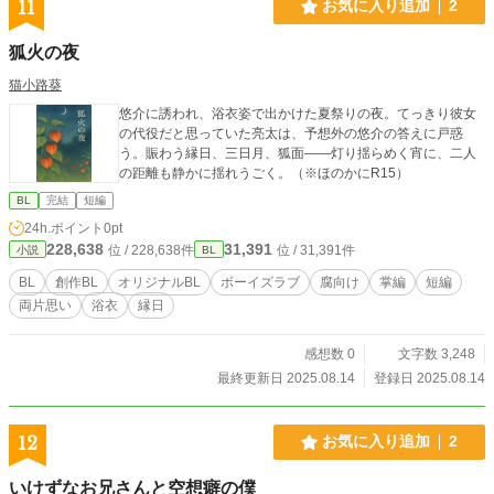
11
お気に入り追加
2
狐火の夜
猫小路葵
悠介に誘われ、浴衣姿で出かけた夏祭りの夜。てっきり彼女
の代役だと思っていた亮太は、予想外の悠介の答えに戸惑
う。賑わう縁日、三日月、狐面――灯り揺らめく宵に、二人
の距離も静かに揺れうごく。（※ほのかにR15）
BL
完結
短編
24h.ポイント
0pt
228,638
31,391
位 / 228,638件
位 / 31,391件
小説
BL
BL
創作BL
オリジナルBL
ボーイズラブ
腐向け
掌編
短編
両片思い
浴衣
縁日
感想数 0
文字数 3,248
最終更新日 2025.08.14
登録日 2025.08.14
12
お気に入り追加
2
いけずなお兄さんと空想癖の僕