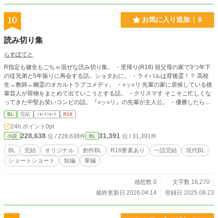
10
お気に入り追加
8
読み切り集
らすぽてと
R指定も健全もごちゃ混ぜな読み切り集。 ・里帰り(R18) 祖父母の家で3つ年下
の従兄弟と5年振りに再会する話。ショタおに。 ・ライバルは背後霊！？ 高校
生→教師←幽霊のオカルトラブコメディ。 ・○ッ○リ 先輩の家に居候している後
輩芸人が荷物をまとめて出ていこうとする話。 ・クリスマす そこそこ忙しくな
ってきた中堅お笑いコンビの話。『○ッ○リ』の先輩が主人公。 ・優勝したら
『○ッ○リ』の続編。ピン芸の大会に出場する話。
BL
完結
ｼｮｰﾄｼｮｰﾄ
R18
24h.ポイント
0pt
228,638
31,391
位 / 228,638件
位 / 31,391件
小説
BL
BL
完結
オリジナル
創作BL
R18要素あり
一話完結
現代BL
ショートショート
短編
掌編
感想数 0
文字数 16,270
最終更新日 2026.04.14
登録日 2025.08.23