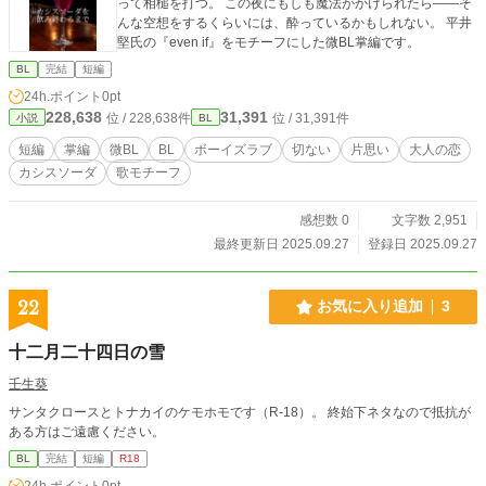
って相槌を打つ。 この夜にもしも魔法がかけられたら――そ
んな空想をするくらいには、酔っているかもしれない。 平井
堅氏の『even if』をモチーフにした微BL掌編です。
BL
完結
短編
24h.ポイント
0pt
228,638
31,391
位 / 228,638件
位 / 31,391件
小説
BL
短編
掌編
微BL
BL
ボーイズラブ
切ない
片思い
大人の恋
カシスソーダ
歌モチーフ
感想数 0
文字数 2,951
最終更新日 2025.09.27
登録日 2025.09.27
22
お気に入り追加
3
十二月二十四日の雪
壬生葵
サンタクロースとトナカイのケモホモです（R-18）。 終始下ネタなので抵抗が
ある方はご遠慮ください。
BL
完結
短編
R18
24h.ポイント
0pt