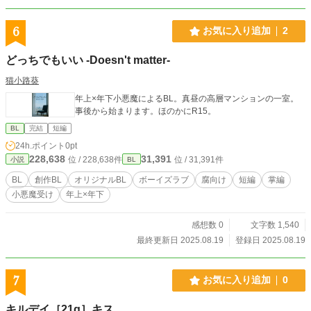
6
お気に入り追加
2
どっちでもいい -Doesn't matter-
猫小路葵
年上×年下小悪魔によるBL。真昼の高層マンションの一室。
事後から始まります。ほのかにR15。
BL
完結
短編
24h.ポイント
0pt
228,638
31,391
位 / 228,638件
位 / 31,391件
小説
BL
BL
創作BL
オリジナルBL
ボーイズラブ
腐向け
短編
掌編
小悪魔受け
年上×年下
感想数 0
文字数 1,540
最終更新日 2025.08.19
登録日 2025.08.19
7
お気に入り追加
0
キルデイ［21g］キス