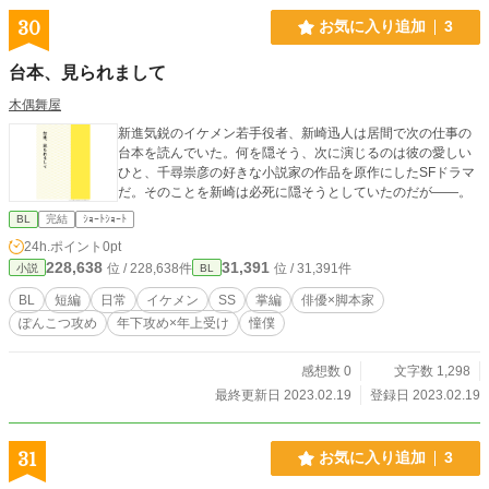
30
お気に入り追加
3
台本、見られまして
木偶舞屋
新進気鋭のイケメン若手役者、新崎迅人は居間で次の仕事の
台本を読んでいた。何を隠そう、次に演じるのは彼の愛しい
ひと、千尋崇彦の好きな小説家の作品を原作にしたSFドラマ
だ。そのことを新崎は必死に隠そうとしていたのだが――。
BL
完結
ｼｮｰﾄｼｮｰﾄ
24h.ポイント
0pt
228,638
31,391
位 / 228,638件
位 / 31,391件
小説
BL
BL
短編
日常
イケメン
SS
掌編
俳優×脚本家
ぽんこつ攻め
年下攻め×年上受け
憧僕
感想数 0
文字数 1,298
最終更新日 2023.02.19
登録日 2023.02.19
31
お気に入り追加
3