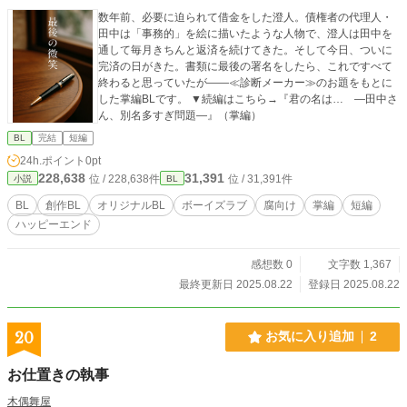
数年前、必要に迫られて借金をした澄人。債権者の代理人・
田中は「事務的」を絵に描いたような人物で、澄人は田中を
通して毎月きちんと返済を続けてきた。そして今日、ついに
完済の日がきた。書類に最後の署名をしたら、これですべて
終わると思っていたが――≪診断メーカー≫のお題をもとに
した掌編BLです。 ▼続編はこちら→『君の名は… ―田中さ
ん、別名多すぎ問題―』（掌編）
BL
完結
短編
24h.ポイント
0pt
228,638
31,391
位 / 228,638件
位 / 31,391件
小説
BL
BL
創作BL
オリジナルBL
ボーイズラブ
腐向け
掌編
短編
ハッピーエンド
感想数 0
文字数 1,367
最終更新日 2025.08.22
登録日 2025.08.22
20
お気に入り追加
2
お仕置きの執事
木偶舞屋