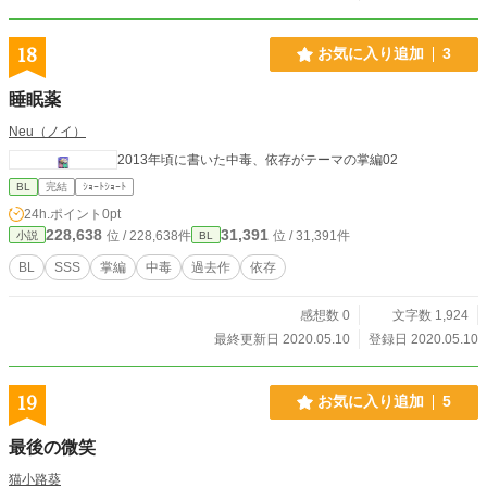
18
お気に入り追加
3
睡眠薬
Neu（ノイ）
2013年頃に書いた中毒、依存がテーマの掌編02
BL
完結
ｼｮｰﾄｼｮｰﾄ
24h.ポイント
0pt
228,638
31,391
位 / 228,638件
位 / 31,391件
小説
BL
BL
SSS
掌編
中毒
過去作
依存
感想数 0
文字数 1,924
最終更新日 2020.05.10
登録日 2020.05.10
19
お気に入り追加
5
最後の微笑
猫小路葵