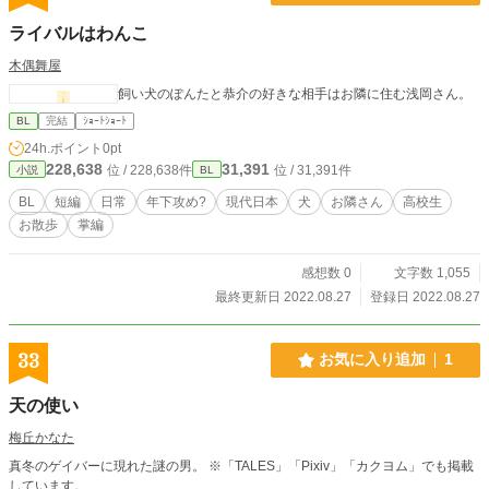
ろだ。前に寝ていた相手と、今裸でセックスしている相手は
ライバルはわんこ
当然違う男なんだぞ―― 猫かぶりな年下上司×冴えない平社
員の年上部下のリーマンもの。 【不実なアルビオンの鬱屈】
木偶舞屋
「君はいつも、この世の全てに興味がないという顔をしてい
飼い犬のぽんたと恭介の好きな相手はお隣に住む浅岡さん。
たからね」 ビリーに手酷く振られたマーカスが旧友のリチャ
ードとパブで飲むお話。「俺の不実なアルビオンへ」の続
BL
完結
ｼｮｰﾄｼｮｰﾄ
き。 【陽気な海賊は誓う、生まれ変わったお前はもう一度俺
24h.ポイント
0pt
と恋をすると】 「俺の人生に、そんなつまらないシチュエー
228,638
31,391
位 / 228,638件
位 / 31,391件
小説
BL
ションはいらない。お前が負けたら、俺とセックスしよう」
世界的に有名なサンタ・マリア海賊団を捕まえようと、若き
BL
短編
日常
年下攻め?
現代日本
犬
お隣さん
高校生
提督率いるロイヤル・ネルソン号が追いかけるが、海賊団の
お散歩
掌編
船長はとんてもない男だった……陽気で男前な海賊団船長×職
務熱心で融通の利かない海軍提督が織りなす現代世界をパロ
感想数 0
文字数 1,055
ったファンタジックラブコメディ。
最終更新日 2022.08.27
登録日 2022.08.27
33
お気に入り追加
1
天の使い
梅丘かなた
真冬のゲイバーに現れた謎の男。 ※「TALES」「Pixiv」「カクヨム」でも掲載
しています。