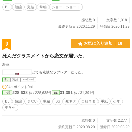
BL
短編
完結
掌編
ショートショート
感想数 0
文字数 1,018
最終更新日 2020.11.29
登録日 2020.11.29
9
お気に入り追加
16
死んだクラスメイトから恋文が届いた。
粒豆
とても素敵なラブレターだった。
BL
完結
ｼｮｰﾄｼｮｰﾄ
24h.ポイント
0pt
228,638
31,391
位 / 228,638件
位 / 31,391件
小説
BL
BL
短編
切ない
掌編
SS
死ネタ
自殺ネタ
手紙
少年
中学生
感想数 0
文字数 2,277
最終更新日 2020.08.20
登録日 2020.08.20