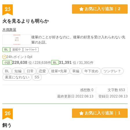
25
お気に入り追加
2
火を見るよりも明らか
木偶舞屋
後輩のことが好きなのに、後輩の好意を受け入れられない先
輩のお話。
BL
連載中
ｼｮｰﾄｼｮｰﾄ
24h.ポイント
0pt
228,638
31,391
位 / 228,638件
位 / 31,391件
小説
BL
BL
短編
日常
恋愛
後輩×先輩
掌編
年下攻め
ツンデレ？
素直になれない
SS
感想数 0
文字数 653
最終更新日 2022.08.13
登録日 2022.08.13
26
お気に入り追加
1
飼う