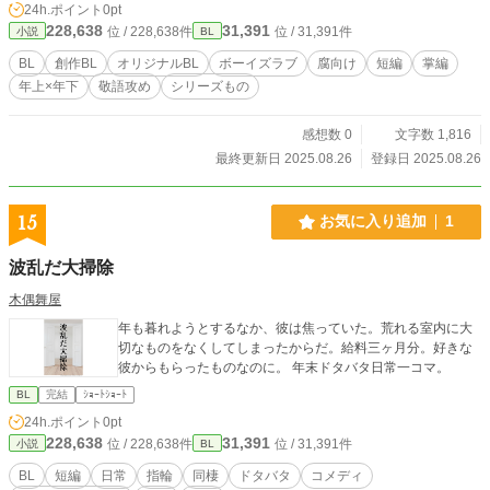
24h.ポイント
0pt
228,638
31,391
位 / 228,638件
位 / 31,391件
小説
BL
BL
創作BL
オリジナルBL
ボーイズラブ
腐向け
短編
掌編
年上×年下
敬語攻め
シリーズもの
感想数 0
文字数 1,816
最終更新日 2025.08.26
登録日 2025.08.26
15
お気に入り追加
1
波乱だ大掃除
木偶舞屋
年も暮れようとするなか、彼は焦っていた。荒れる室内に大
切なものをなくしてしまったからだ。給料三ヶ月分。好きな
彼からもらったものなのに。 年末ドタバタ日常一コマ。
BL
完結
ｼｮｰﾄｼｮｰﾄ
24h.ポイント
0pt
228,638
31,391
位 / 228,638件
位 / 31,391件
小説
BL
BL
短編
日常
指輪
同棲
ドタバタ
コメディ