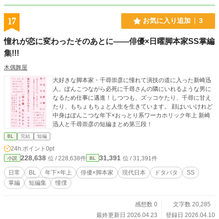
17
お気に入り追加
3
憧れが恋に変わったそのあとに――俳優×日曜脚本家SS掌編
集!!!
木偶舞屋
大好きな脚本家・千尋崇彦に憧れて演技の道に入った新崎迅
人。ぽんこつながら必死に千尋さんの隣にいれるような男に
なるため仕事に邁進！しつつも、ズッコケたり、千尋に甘え
たり、もちょもちょと人生を生きています。 顔はいいけれど
中身はぽんこつな年下×おっとり系ワーカホリック年上 新崎
迅人と千尋崇彦の短編まとめ第三段！
BL
完結
短編
24h.ポイント
0pt
228,638
31,391
位 / 228,638件
位 / 31,391件
小説
BL
日常
BL
年下×年上
俳優×脚本家
現代日本
ドタバタ
SS
掌編
短編集
憧僕
感想数 0
文字数 20,285
最終更新日 2026.04.23
登録日 2026.04.10