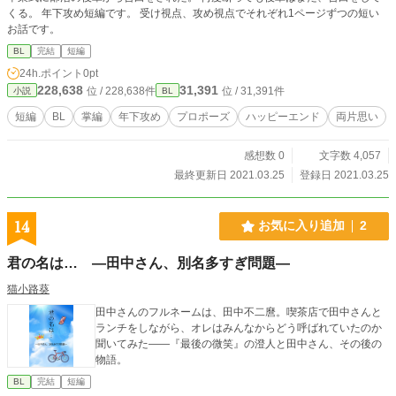
くる。 年下攻め短編です。 受け視点、攻め視点でそれぞれ1ページずつの短い
お話です。
BL
完結
短編
24h.ポイント
0pt
228,638
31,391
位 / 228,638件
位 / 31,391件
小説
BL
短編
BL
掌編
年下攻め
プロポーズ
ハッピーエンド
両片思い
感想数 0
文字数 4,057
最終更新日 2021.03.25
登録日 2021.03.25
14
お気に入り追加
2
君の名は… ―田中さん、別名多すぎ問題―
猫小路葵
田中さんのフルネームは、田中不二麿。喫茶店で田中さんと
ランチをしながら、オレはみんなからどう呼ばれていたのか
聞いてみた――『最後の微笑』の澄人と田中さん、その後の
物語。
BL
完結
短編