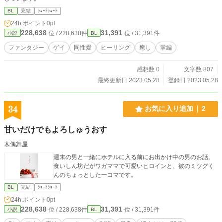
BL
完結
ｼｮｰﾄｼｮｰﾄ
24h.ポイント
0pt
228,638
31,391
位 / 228,638件
位 / 31,391件
小説
BL
ファンタジー
ゲイ
同性愛
ヒーリング
癒し
掌編
感想数 0
文字数 807
最終更新日 2023.05.28
登録日 2023.05.28
34
お気に入り追加
2
甘いだけでもよろしゅうおす
木偶舞屋
週末の男と一緒にホテルに入る前にお出かけ中の男のお話。
食いしん坊だがワガママで可愛いヒロインと、彼のミツグく
んのちょっとした一コマです。
BL
完結
ｼｮｰﾄｼｮｰﾄ
24h.ポイント
0pt
228,638
31,391
位 / 228,638件
位 / 31,391件
小説
BL