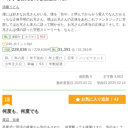
須藤うどん
僕には好きなお兄さんがいる。僕を「坊や」と呼んでからかう変人でなんだかえ
っちな正体不明のお兄さん。僕はお兄さんの正体をあれこれファンタジックに空
想してはお兄さん本人に語って聞かせた。お兄さんの本当の正体は？そして、お
兄さんは僕の語った空想ストーリーを、なんと……
BL
連載中
ｼｮｰﾄｼｮｰﾄ
R15
24h.ポイント
0pt
228,638
31,391
位 / 228,638件
位 / 31,391件
小説
BL
BL
年の差
年下攻め
年上受け
日常
ハッピーエンド
少年主人公
掌編
SS
年数経過
感想数 0
文字数 4,862
最終更新日 2025.02.21
登録日 2025.02.14
13
お気に入り追加
43
何度も、何度でも
渡辺 佐倉
卒業式に部活の後輩から告白をされた。 何度断っても後輩はまた、告白をして