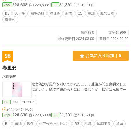
228,638
31,391
位 / 228,638件
位 / 31,391件
小説
BL
BL
大学生
秘密の鯉
昼休み
雑談
SS
掌編
現代日本
御曹司
感想数 0
文字数 999
最終更新日 2024.03.09
登録日 2024.03.09
28
お気に入り追加
5
春風邪
木偶舞屋
松宮侑汰が風邪を引いて倒れたという連絡が門倉史明のもと
に届いた。慌てて彼のもとにはせ参じたが、松宮は元気で―
―。
BL
完結
ｼｮｰﾄｼｮｰﾄ
24h.ポイント
0pt
228,638
31,391
位 / 228,638件
位 / 31,391件
小説
BL
BL
短編
現代
年下せめ×年上受け
SS
風邪
体調不良
掌編