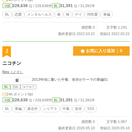
228,638
31,391
位 / 228,638件
位 / 31,391件
小説
BL
BL
恋愛
メンタルヘルス
春
桜
ゲイ
同性愛
掌編
感想数 0
文字数 1,191
最終更新日 2022.03.22
登録日 2022.03.22
5
お気に入り追加
0
ニコチン
Neu（ノイ）
2013年頃に書いた中毒、依存がテーマの掌編01
BL
完結
ｼｮｰﾄｼｮｰﾄ
24h.ポイント
0pt
228,638
31,391
位 / 228,638件
位 / 31,391件
小説
BL
BL
掌編
過去作
シリアス
中毒
依存
SSS
感想数 0
文字数 1,067
最終更新日 2020.05.10
登録日 2020.05.10