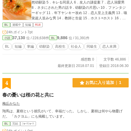
然幼馴染 5．キレる同居人 6．友人の謎提案 7．恋人溺愛男
8．ネタにされた男の話 9．幼馴染の片思い 10．ファンタジ
ーギャグ 11．年下ヤンキー攻め 12．恋人至上主義男 13．嗅
覚超人並みな男 14．教師と生徒 15．ホスト×ホスト 16．捕
食系情事 17．タチネコ争い 18．堅物男との同居生活 表紙画
BL
連載中
短編
R18
像はぱくたそ様(www.pakutaso.com)よりお借りしています。
24h.ポイント
7pt
37,130
9,886
位 / 228,638件
位 / 31,391件
小説
BL
BL
短編
掌編
幼馴染
高校生
社会人
同級生
恋人未満
感想数 0
文字数 46,886
最終更新日 2018.07.01
登録日 2018.06.30
4
お気に入り追加
1
春の憂いは桜の花と共に
梅丘かなた
翔馬は、夏樹という彼氏がいて、幸福だった。 しかし、夏樹は何やら物憂げ
だ。 「カクヨム」にも掲載しています。
BL
完結
ｼｮｰﾄｼｮｰﾄ
24h.ポイント
0pt