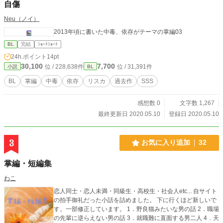
自傷
Neu（ノイ）
2013年頃に書いた中毒、依存がテーマの掌編03
BL
完結
ｼｮｰﾄｼｮｰﾄ
24h.ポイント
14pt
30,100
7,700
位 / 228,638件
位 / 31,391件
小説
BL
BL
掌編
中毒
依存
リスカ
過去作
SSS
感想数 0
文字数 1,267
最終更新日 2020.05.10
登録日 2020.05.10
3
お気に入り追加
32
掌編・短編集
わこ
恋人同士・恋人未満・同級生・高校生・社会人etc... 自サイト
の拍手御礼だった小話を詰めました。 下に行くほど新しいで
す。一部修正しています。 1．野良猫みたいな男の話 2．職場
の先輩に逆らえない男の話 3．就職難に直面する男二人 4．天