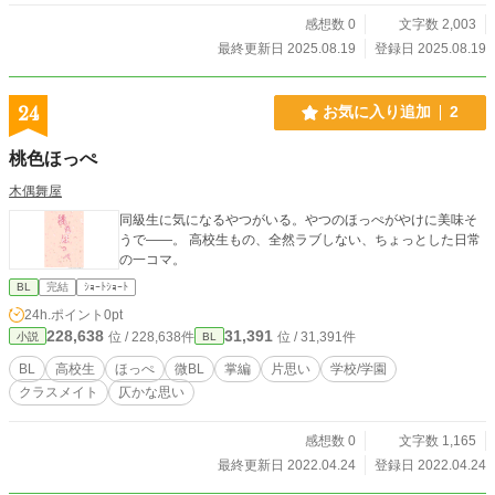
感想数 0
文字数 2,003
最終更新日 2025.08.19
登録日 2025.08.19
24
お気に入り追加
2
桃色ほっぺ
木偶舞屋
同級生に気になるやつがいる。やつのほっぺがやけに美味そ
うで――。 高校生もの、全然ラブしない、ちょっとした日常
の一コマ。
BL
完結
ｼｮｰﾄｼｮｰﾄ
24h.ポイント
0pt
228,638
31,391
位 / 228,638件
位 / 31,391件
小説
BL
BL
高校生
ほっぺ
微BL
掌編
片思い
学校/学園
クラスメイト
仄かな思い
感想数 0
文字数 1,165
最終更新日 2022.04.24
登録日 2022.04.24