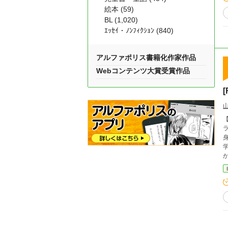
絵本 (59)
BL (1,020)
ｴｯｾｲ・ﾉﾝﾌｨｸｼｮﾝ (840)
アルファポリス書籍化作家作品
Webコンテンツ大賞受賞作品
身の狭い
か
ょ