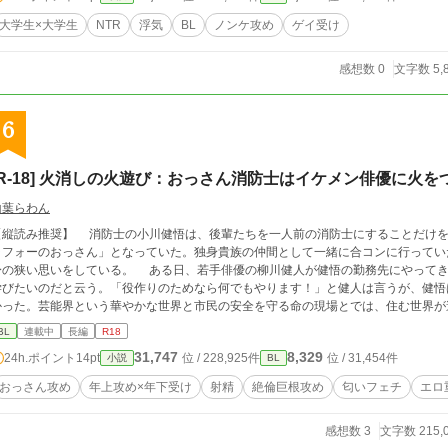
大学生×大学生
NTR
浮気
BL
ノンケ攻め
ゲイ受け
感想数 0
文字数 5,
6
[R-18] 火消しの火遊び：おっさん消防士はイケメン俳優に火を
山葉らわん
【縦読み推奨】 消防士の小川健悟は、後輩たちを一人前の消防士にすることだけを
ラフォーのおっさん」となっていた。独身貴族の仲間として一緒に合コンに行ってい
思いをしている。 ある日、若手俳優の柳川健人が健悟の勤務先にやってきた。主演映画の役作りのため、消防士の現場を
学びたいのだと云う。「役作りのためなら何でもやります！」と健人は言うが、健悟
った。芸能界という華やかな世界と市民の安全を守る命の現場とでは、住む世界が違うからだ。 初日に健悟
っかいをかける。しかし、その小さな火遊びがもとで、健悟と健人は急接近してゆくことになる。 ※ 【地雷
BL
連載中
長編
R18
全体にわたって主人公と女性キャラの恋愛模様が出てきます。BL作品に女性キャラ
31,747
8,329
24h.ポイント
14pt
位 / 228,925件
位 / 31,454件
小説
BL
おられましたら、読み飛ばしていただくことをお勧めします。
おっさん攻め
年上攻め×年下受け
射精
絶倫巨根攻め
匂いフェチ
エロ
感想数 3
文字数 215,