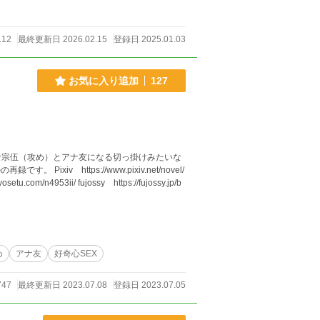
112
最終更新日 2026.02.15
登録日 2025.01.03
お気に入り追加
127
な宗伍（攻め）とアナ友になる切っ掛けみたいな
com/n4953ii/ fujossy https://fujossy.jp/b
め
アナ友
好奇心SEX
747
最終更新日 2023.07.08
登録日 2023.07.05