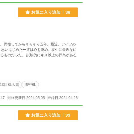
お気に入り追加
36
。 同棲してからそろそろ五年。最近、アイツの
う思いはじめた一道は心を決め、泰生に最近なに
キス以上の行為がある
13回BL大賞
濃密BL
447
最終更新日 2024.05.05
登録日 2024.04.28
お気に入り追加
99