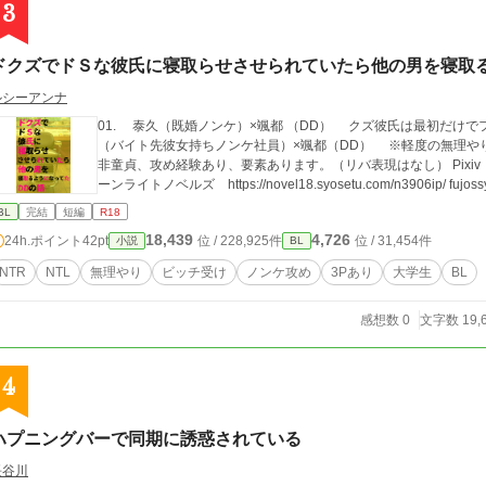
3
ドクズでドＳな彼氏に寝取らせさせられていたら他の男を寝取
ルシーアンナ
01. 泰久（既婚ノンケ）×颯都 （DD） クズ彼氏は最初だけでフェード
（バイト先彼女持ちノンケ社員）×颯都（DD） ※軽度の無理やり表現、薬物表現あり。 ※受けに彼女持ち、
非童貞、攻め経験あり、要素あります。（リバ表現はなし） Pixiv https://www.pixiv.net/novel/series/11624881 ム
ーンライトノベルズ https://novel18.syosetu.com/n3906ip/ fujossy ht
BL
完結
短編
R18
18,439
4,726
24h.ポイント
42pt
位 / 228,925件
位 / 31,454件
小説
BL
NTR
NTL
無理やり
ビッチ受け
ノンケ攻め
3Pあり
大学生
BL
感想数 0
文字数 19,
4
ハプニングバーで同期に誘惑されている
長谷川