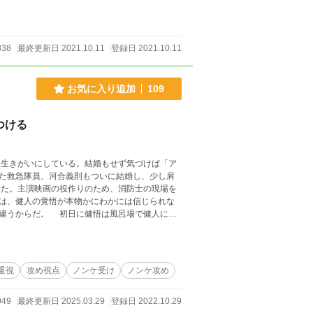
838
最終更新日 2021.10.11
登録日 2021.10.11
お気に入り追加
109
つける
生きがいにしている。結婚もせず気づけば「ア
た救急隊員、河合義則もついに結婚し、少し肩
は、健人の覚悟が本物かにわかには信じられな
は風呂場で健人にち
について】 第三章の
が大きな役割をもって描かれるのを好まない方が
重視
攻め視点
ノンケ受け
ノンケ攻め
049
最終更新日 2025.03.29
登録日 2022.10.29