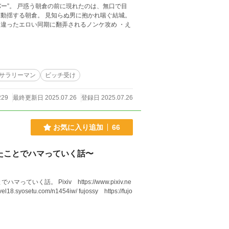
ー”。 戸惑う朝倉の前に現れたのは、無口で目
サラリーマン
ビッチ受け
229
最終更新日 2025.07.26
登録日 2025.07.26
お気に入り追加
66
たことでハマっていく話〜
ps://www.pixiv.ne
syosetu.com/n1454iw/ fujossy https://fujo