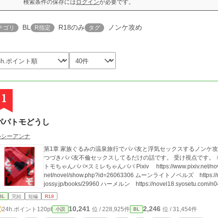
検索条件の保存には
ログイン
が必要です。
BL
R18のみ
ノンケ攻め
テゴリ
R指定
タグ
1
パパトモどうし
ルシーアンナ
第1章 家族ぐるみの温泉旅行でパパ友と浮気セックスするノンケ攻め×バイ
つづきパパ友不倫セックスしてるだけの話です。 受け視点です。 ※攻めも受けもどっちも倫理観欠如してます。
トモちゃんパパ×スミレちゃんパパ Pixiv https://www.pixiv.net/novel/show.php?id=21873198 https://www.pixiv.
net/novel/show.php?id=26063306 ムーンライトノベルズ https://novel1
jossy.jp/books/29960 ハーメルン https://novel18.syosetu.com/n0
BL
完結
短編
R18
10,241
2,246
24h.ポイント
120pt
位 / 228,925件
位 / 31,454件
小説
BL