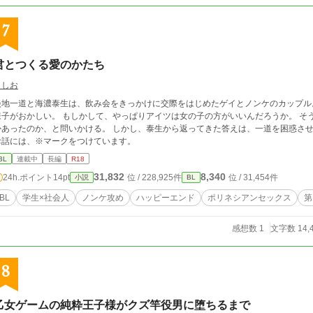
7
君とつくる愛のかたち
うしお
淡地一道と海濃泰生は、飲み会をきっかけに交際をはじめたゲイとノンケのカップル
様子がおかしい。 もしかして、やっぱりアイツは女の子の方がいいんだろうか。 そ
あったのか、と問いかける。 しかし、泰生から返ってきた答えは、一道を困惑させるものだった。 試験的に
お話には、※マークをつけています。
BL
連載中
長編
R18
31,832
8,340
24h.ポイント
14pt
位 / 228,925件
位 / 31,454件
小説
BL
BL
学生×社会人
ノンケ攻め
ハッピーエンド
ポリネシアンセックス
第
感想数 1
文字数 14,
8
乙女ゲームの純粋王子様がクズ竿役男に堕ちるまで