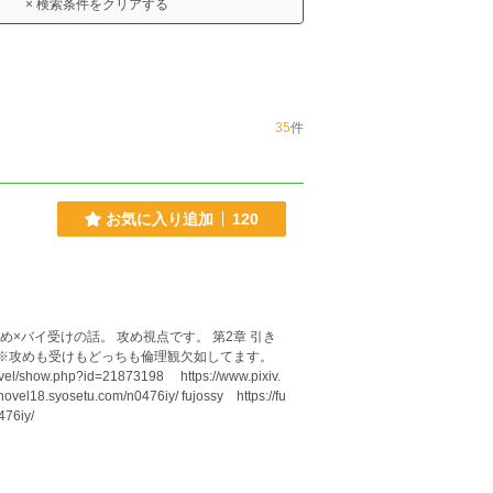
× 検索条件をクリアする
35
件
お気に入り追加
120
受けの話。 攻め視点です。 第2章 引き
8.syosetu.com/n0476iy/ fujossy https://fu
476iy/