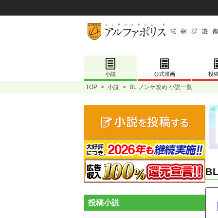
小説
公式漫画
投
TOP
>
小説
>
BL ノンケ攻め 小説一覧
B
投稿小説