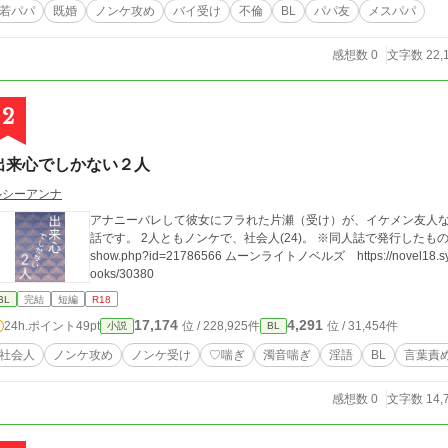
若パパ
既婚
ノンケ攻め
バイ受け
不倫
BL
パパ友
メスパパ
感想数 0
文字数 22,
2
出来心でしかない２人
ルシーアンナ
アナニーバレして彼女にフラれた片瀬（受け）が、イケメン友人
話です。 2人ともノンケで、社会人(24)。 ※同人誌で発行したものの再録です。 Pixiv https://www.pixiv.net/novel/
show.php?id=21786566 ムーンライトノベルズ https://novel18.syosetu.
ooks/30380
BL
完結
短編
R18
17,174
4,291
24h.ポイント
49pt
位 / 228,925件
位 / 31,454件
小説
BL
社会人
ノンケ攻め
ノンケ受け
♡喘ぎ
濁音喘ぎ
淫語
BL
言葉責
感想数 0
文字数 14,