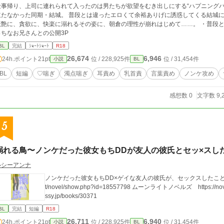
仕事帰り、上司に連れられて入ったのは男たちが欲望をむき出しにする“ハプニングバ
った同期・結城。 普段とは違ったエロくて余裕ありげに誘惑してくる結城に動揺する朝倉。 見知らぬ男に抱かれ喘ぐ結城。
艶に、貪欲に、快楽に溺れるその姿に、朝倉の理性が崩れはじめて……。 ・普段と違ったエロい同期に翻弄されるノンケ攻め ・え
っちなお兄さんとの公開3P
BL
完結
ｼｮｰﾄｼｮｰﾄ
R18
26,674
6,946
24h.ポイント
21pt
位 / 228,925件
位 / 31,454件
小説
BL
BL
短編
♡喘ぎ
濁点喘ぎ
耳責め
乳首責
言葉責め
ノンケ攻め
感想数 0
文字数 9,
5
溺れる鳥〜ノンケだった彼女もちDDが友人の彼氏とセッ×スし
ルシーアンナ
ノンケだった彼女もちDD×ゲイな友人の彼氏が、セックスしたことでハマっていく話。 Pixiv htt
t/novel/show.php?id=18557798 ムーンライトノベルズ https://novel18.
ssy.jp/books/30371
BL
完結
短編
R18
26,711
6,940
24h.ポイント
21pt
位 / 228,925件
位 / 31,454件
小説
BL