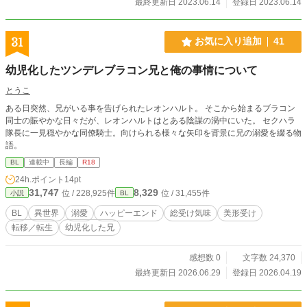
最終更新日 2023.06.14
登録日 2023.06.14
31
お気に入り追加
41
幼児化したツンデレブラコン兄と俺の事情について
とうこ
ある日突然、兄がいる事を告げられたレオンハルト。 そこから始まるブラコン
同士の賑やかな日々だが、レオンハルトはとある陰謀の渦中にいた。 セクハラ
隊長に一見穏やかな同僚騎士。向けられる様々な矢印を背景に兄の溺愛を綴る物
語。
BL
連載中
長編
R18
24h.ポイント
14pt
31,747
8,329
位 / 228,925件
位 / 31,455件
小説
BL
BL
異世界
溺愛
ハッピーエンド
総受け気味
美形受け
転移／転生
幼児化した兄
感想数 0
文字数 24,370
最終更新日 2026.06.29
登録日 2026.04.19