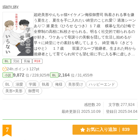
starry sky
超絶美形やんちゃ猫×イケメン俺様御曹司 執着される事を嫌
う夏生と、夏生を手に入れたい綺堂のこじれ愛♡ 過激シーン
あり♡ 瀬 夏生《ひろせ なつき》１７歳 横暴な兄の計略で
全寮制の高校に転校させられる。明るく社交的で頼られるの
が好き。ワケあって母譲りの美貌を隠して生活し始めるが
早々に綺堂にその素顔を晒してしまう。 綺堂 颯斗《きどう
はやと》 １７歳 双葉グループ後継者。生まれた時から
後継者として育てられ何でも望む前に手に入る事に虚しさを
感じている。体育会系俺様。王者然としていていつも上から
BL
完結
長編
R18
目線。頭がキレる。性欲が強くセフレは沢山。誰の事も特別
24h.ポイント
127pt
にした事がない。 初めて手に入らないモノ夏生を前に戸惑
9,872
2,164
位 / 228,925件
位 / 31,455件
小説
BL
う。
BL
溺愛
学園
執着
俺様
美形受け
ハッピーエンド
美形×美形
御曹司
感想数 20
文字数 277,924
最終更新日 2025.10.09
登録日 2025.04.04
7
お気に入り追加
839