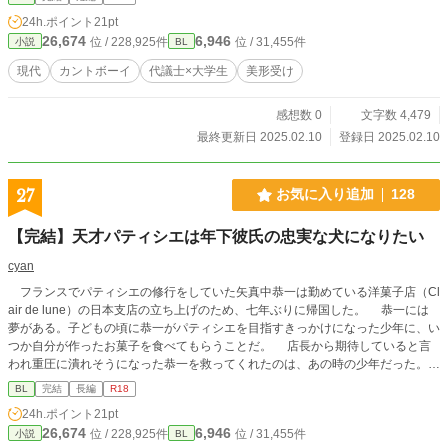
24h.ポイント
21pt
26,674
6,946
位 / 228,925件
位 / 31,455件
小説
BL
現代
カントボーイ
代議士×大学生
美形受け
感想数 0
文字数 4,479
最終更新日 2025.02.10
登録日 2025.02.10
27
お気に入り追加
128
【完結】天才パティシエは年下彼氏の忠実な犬になりたい
cyan
フランスでパティシエの修行をしていた矢真中恭一は勤めている洋菓子店（Cl
air de lune）の日本支店の立ち上げのため、七年ぶりに帰国した。 恭一には
夢がある。子どもの頃に恭一がパティシエを目指すきっかけになった少年に、い
つか自分が作ったお菓子を食べてもらうことだ。 店長から期待していると言
われ重圧に潰れそうになった恭一を救ってくれたのは、あの時の少年だった。
・他サイトにも掲載中です ・進展遅め ・SMシーンはありませんが精神的主従関
BL
完結
長編
R18
係あり ・現代日本設定 ・脇CPあり ・軽いシリアスあり ・15〜20万字くらいに
24h.ポイント
21pt
なる予定
26,674
6,946
位 / 228,925件
位 / 31,455件
小説
BL