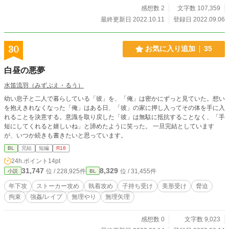
感想数 2
文字数 107,359
あります。 ※ムーンライトノベルズ様でも掲載しております。
最終更新日 2022.10.11
登録日 2022.09.06
30
お気に入り追加
35
白昼の悪夢
水笛流羽（みずぶえ・るう）
幼い息子と二人で暮らしている「彼」を、「俺」は密かにずっと見ていた。想い
を抱えきれなくなった「俺」はある日、「彼」の家に押し入ってその体を手に入
れることを決意する。意識を取り戻した「彼」は無駄に抵抗することなく、「手
短にしてくれると嬉しいね」と諦めたように笑った。 一旦完結としています
が、いつか続きも書きたいと思っています。
BL
完結
短編
R18
24h.ポイント
14pt
31,747
8,329
位 / 228,925件
位 / 31,455件
小説
BL
年下攻
ストーカー攻め
執着攻め
子持ち受け
美形受け
脅迫
拘束
強姦/レイプ
無理やり
無理矢理
感想数 0
文字数 9,023