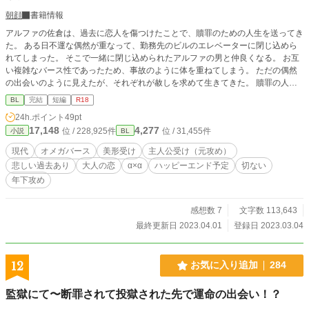
朝顔
書籍情報
アルファの佐倉は、過去に恋人を傷つけたことで、贖罪のための人生を送ってき
た。 ある日不運な偶然が重なって、勤務先のビルのエレベーターに閉じ込めら
れてしまった。 そこで一緒に閉じ込められたアルファの男と仲良くなる。 お互
い複雑なバース性であったため、事故のように体を重ねてしまう。 ただの偶然
の出会いのように見えたが、それぞれが赦しを求めて生きてきた。 贖罪の人生
を選んだ佐倉が、その先に見つける幸せとは…… 春らしく桜が思い浮かぶよう
BL
完結
短編
R18
なお話を目指して、赦しをテーマに書いてみました。 全28話 完結済み ⭐︎規格
24h.ポイント
49pt
外フェロモンα×元攻めα ⭐︎主人公受けですが、攻め視点もあり。 ※オメガバース
17,148
4,277
位 / 228,925件
位 / 31,455件
小説
BL
の設定をお借りして、オリジナル要素を入れています。
現代
オメガバース
美形受け
主人公受け（元攻め）
悲しい過去あり
大人の恋
α×α
ハッピーエンド予定
切ない
年下攻め
感想数 7
文字数 113,643
最終更新日 2023.04.01
登録日 2023.03.04
12
お気に入り追加
284
監獄にて〜断罪されて投獄された先で運命の出会い！？