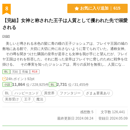
8
お気に入り追加
615
【完結】女神と称された王子は人質として攫われた先で溺愛
される
cyan
美しいと噂される水色の髪に青の瞳の王子ジョシュアは、フレイヤ王国の城の
敷地にある館で、大切に大切に外に出さないように育てられていた。通称女神。
その噂を聞きつけた隣国の皇帝が是非とも女神を我が手にと望んだが、フレイ
ヤ王国はそれを拒否した。それに怒った皇帝はフレイヤに脅しのために戦争を仕
掛ける。 その事実を知ったジョシュアは、周りの反対を無視し、人質になる
べく帝国が差し向けた偵察隊に自ら攫われる。 なぜ彼が女神と呼ばれるの
BL
完結
長編
R18
か、それはただ容姿が美しいからという理由だけではなかった。その真実が明か
24h.ポイント
92pt
される時、ジョシュアは、皇帝は、母国フレイヤはどうなってしまうのか。 R-1
11,864
2,731
位 / 228,925件
位 / 31,455件
小説
BL
8のお話にはタイトルに※つけてます。
BL
ハッピーエンド
異世界
ファンタジー
ざまぁ要素あり
美形受け
王子
魔法
感想数 5
文字数 126,441
最終更新日 2024.08.24
登録日 2024.05.09