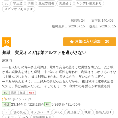
がするんで、蛍様は身を任せてくれたらいいんすよ。これからもずっと一緒っす
BL
非王道
学園
風紀委員長
美形受け
ヤンデレ要素あり
よ♡」 ♢♦︎ ♢♦︎ ♢♦︎ ♢♦︎ ♢♦︎ ♢♦︎ ♢ 初投稿作品です。 誤字脱字の報告や、アドバ
スピンオフあります
イス、感想などお待ちしております。 毎日20時と23時に投稿予定です。
感想数 24
文字数 140,409
最終更新日 2020.07.15
登録日 2020.06.15
18
お気に入り追加
20
禁獄―実兄オメガは弟アルファを逃がさない―
象堂 花
――お人好しの青年多上利津は、電車で具合の悪そうな男性を助けた。 だが彼
が首の貞操具を外した瞬間、甘い匂いに理性を奪われ、利津はうっかりそのうな
じを噛んでしまう。 彼は利津に抱かれ、泣きながら、笑いながらに言う。 「―
―きみがあんまりに、……好みの男だったもんだから」 後日利津は電車の広告
で知る。男は芸能人だった。 そしてもう一つ、利津の心を揺るがす秘密を持っ
ていた。 ※本作は成人向けBLです。 実兄弟、近親、オメガバース、監禁、拘
BL
完結
短編
R18
束、ストーカー行為、盗聴・盗撮、脅迫、同意が曖昧な性描写、精神的支配など
24h.ポイント
28pt
の要素を含みます。 苦手な方は閲覧をご注意ください。
23,144
5,963
位 / 228,925件
位 / 31,455件
小説
BL
BL
攻め視点
オメガバース
弟×兄
美形受け
執着
芸能人受け
シリアス
α×Ω
淫語表現あり