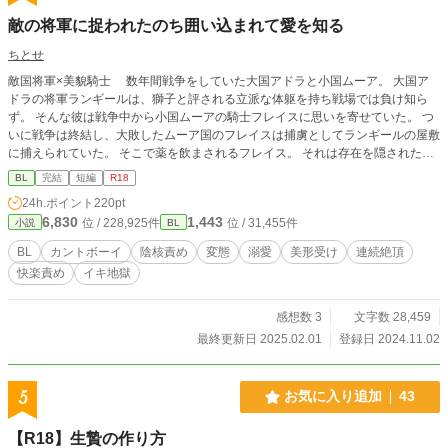
敵の将軍に捉われたのち囲い込まれて愛を知る
ちとせ
敵国将軍×美貌騎士 数年間戦争をしていた大国アドラと小国ムーア。 大国ア
ドラの将軍ランギールは、獅子と評される立派な体躯を持ち戦場では負け知ら
ず。 そんな彼は戦争中から小国ムーアの騎士フレイスに思いを寄せていた。 つ
いに戦争は終結し、大敗したムーア国のフレイスは捕虜としてランギールの屋敷
に捕えられていた。 そこで薬を飲まされるフレイス。 それは存在を隠された小
さな島国でしか手の入らない、男性の陰部を女性の陰部に変えるもので……
BL
完結
短編
R18
※攻めに少し?変態要素があります ※BLジャンルですが本編では性器は女性
24h.ポイント
220pt
です。苦手な方はお控えください 現在執筆中の長編小説の息抜きも兼ねてい
6,830
1,443
位 / 228,925件
位 / 31,455件
小説
BL
るのでややご都合主義なところあると思います。ご了承ください。 カントボ
ーイネタが書きたいと思い立ち、作者の趣味を詰め込んだような内容です！ お
BL
カントボーイ
陰核責め
変態
溺愛
美形受け
連続絶頂
話は完結しているのですが、たまにアイデアが湧いてきたときに不定期更新する
快楽責め
イキ地獄
ことあります。 基本5ページ以降は本格的なイキ地獄でフレイスがとことん責め
られちゃいます。※閑話は除く だいたい女性器での描写になる予定です。 フレ
イスのことを好きすぎて限界まで攻めちゃうランギールをお許しください。
感想数 3
文字数 28,459
最終更新日 2025.02.01
登録日 2024.11.02
5
お気に入り追加
43
【R18】生贄の作り方