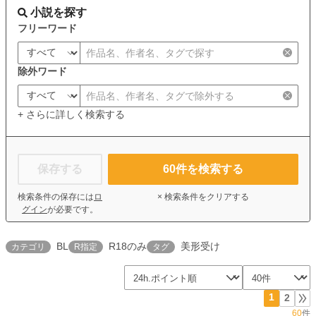
小説を探す
フリーワード
除外ワード
+ さらに詳しく検索する
保存する
60
件を検索する
検索条件の保存には
ロ
× 検索条件をクリアする
グイン
が必要です。
BL
R18のみ
美形受け
カテゴリ
R指定
タグ
1
2
60
件