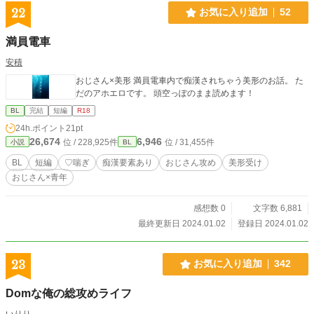
22
お気に入り追加
52
満員電車
安積
おじさん×美形 満員電車内で痴漢されちゃう美形のお話。 た
だのアホエロです。 頭空っぽのまま読めます！
BL
完結
短編
R18
24h.ポイント
21pt
26,674
6,946
位 / 228,925件
位 / 31,455件
小説
BL
BL
短編
♡喘ぎ
痴漢要素あり
おじさん攻め
美形受け
おじさん×青年
感想数 0
文字数 6,881
最終更新日 2024.01.02
登録日 2024.01.02
23
お気に入り追加
342
Domな俺の総攻めライフ
いりり