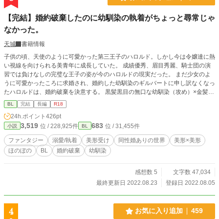
【完結】婚約破棄したのに幼馴染の執着がちょっと尋常じゃ
なかった。
天城
書籍情報
子供の頃、天使のように可愛かった第三王子のハロルド。しかし今は令嬢達に熱
い視線を向けられる美青年に成長していた。 成績優秀、眉目秀麗、騎士団の演
習では負けなしの完璧な王子の姿が今のハロルドの現実だった。 まだ少女のよ
うに可愛かったころに求婚され、婚約した幼馴染のギルバートに申し訳なくなっ
たハロルドは、婚約破棄を決意する。 黒髪黒目の無口な幼馴染（攻め）×金髪青
瞳美形第三王子（受け）。前後編の２話完結。番外編を不定期更新中。
BL
完結
長編
R18
24h.ポイント
426pt
3,519
683
位 / 228,925件
位 / 31,455件
小説
BL
ファンタジー
溺愛/執着
美形受け
同性婚ありの世界
美形×美形
ほのぼの
BL
婚約破棄
幼馴染
感想数 5
文字数 47,034
最終更新日 2022.08.23
登録日 2022.08.05
4
お気に入り追加
459