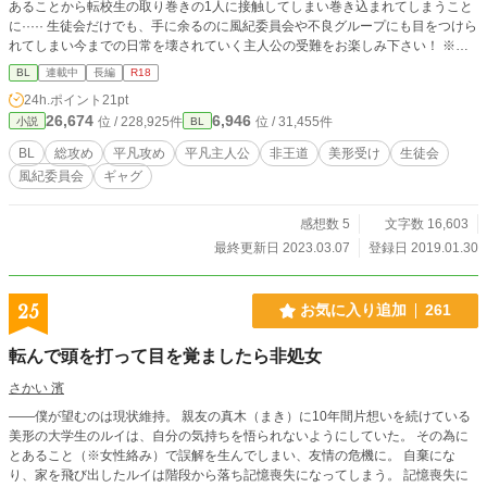
あることから転校生の取り巻きの1人に接触してしまい巻き込まれてしまうこと
に····· 生徒会だけでも、手に余るのに風紀委員会や不良グループにも目をつけら
れてしまい今までの日常を壊されていく主人公の受難をお楽しみ下さい！ ※最
初の方には余りないと思いますが、R18要素も入れていきます。主人公は絶対に
BL
連載中
長編
R18
左です。2人以上もあります。 (文才が無いので、会話文ばかりになってしまい
24h.ポイント
21pt
ますがご了承くださいませ。出来れば、感想などくださったら力になります。R
26,674
6,946
位 / 228,925件
位 / 31,455件
小説
BL
18作品を書いたのは初めてなので、、（笑）結構恥ずかしいものですね…)
BL
総攻め
平凡攻め
平凡主人公
非王道
美形受け
生徒会
風紀委員会
ギャグ
感想数 5
文字数 16,603
最終更新日 2023.03.07
登録日 2019.01.30
25
お気に入り追加
261
転んで頭を打って目を覚ましたら非処女
さかい 濱
――僕が望むのは現状維持。 親友の真木（まき）に10年間片想いを続けている
美形の大学生のルイは、自分の気持ちを悟られないようにしていた。 その為に
とあること（※女性絡み）で誤解を生んでしまい、友情の危機に。 自棄にな
り、家を飛び出したルイは階段から落ち記憶喪失になってしまう。 記憶喪失に