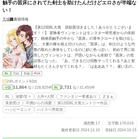
触手の苗床にされてた剣士を助けたんだけどエロさが半端な
い！
天城
書籍情報
【第12回BL大賞 奨励賞頂きました！ありがとうございま
す！！】 冒険者ヴィンセントはモンスター研究者からの依頼
で、植物系触手の中から『苗床』の青年クロードを助け出し
た。 大量の種を植え付けられた『苗床』は、剣士のような均
整の取れた身体をしているのに妙に色っぽい。 初めて男に欲
情したヴィンセントは、戸惑いながらも依頼で『苗床』の世
話係となった。 「あ、できるだけ回数ヤってくれる？あと射
精もたくさんさせてくれる？」 「はあああ？？」 雇い主のオ
ーダーは、一日最低一度は触手の種を産ませる事。 普段表情
BL
完結
長編
R18
に乏しいクロードは触れた時だけ目眩がするほどの色香を放
24h.ポイント
92pt
つ。 触手に犯され熟れきった身体の抱き心地は最高だった。
11,864
2,731
位 / 228,925件
位 / 31,455件
小説
BL
三十路の冒険者（苦労性の男前）×苗床の青年（金髪緑眼・美
形） 色んなプレイを含みますが、特定攻としかしません。 表
BL
溺愛/甘々
人外×人間
ファンタジー要素あり
ざまぁ
紙はpome村様に描いて頂きました。ありがとうございま
美形受け
不憫からの溺愛
第12回BL大賞エントリー作品
す！！
ハッピーエンド
ハイスペ男前攻
感想数 17
文字数 176,016
最終更新日 2024.12.10
登録日 2024.10.15