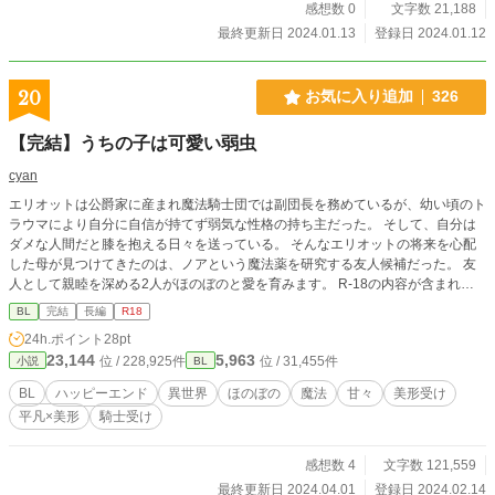
感想数 0
文字数 21,188
最終更新日 2024.01.13
登録日 2024.01.12
20
お気に入り追加
326
【完結】うちの子は可愛い弱虫
cyan
エリオットは公爵家に産まれ魔法騎士団では副団長を務めているが、幼い頃のト
ラウマにより自分に自信が持てず弱気な性格の持ち主だった。 そして、自分は
ダメな人間だと膝を抱える日々を送っている。 そんなエリオットの将来を心配
した母が見つけてきたのは、ノアという魔法薬を研究する友人候補だった。 友
人として親睦を深める2人がほのぼのと愛を育みます。 R-18の内容が含まれる
話のタイトルには※をつけています。
BL
完結
長編
R18
24h.ポイント
28pt
23,144
5,963
位 / 228,925件
位 / 31,455件
小説
BL
BL
ハッピーエンド
異世界
ほのぼの
魔法
甘々
美形受け
平凡×美形
騎士受け
感想数 4
文字数 121,559
最終更新日 2024.04.01
登録日 2024.02.14