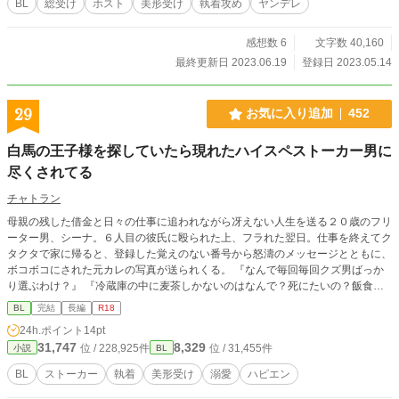
BL
総受け
ホスト
美形受け
執着攻め
ヤンデレ
リスカ／OD／刃物／DV／無理矢理 等の描写が登場します。苦手な方はお気を
つけください。
感想数 6
文字数 40,160
最終更新日 2023.06.19
登録日 2023.05.14
29
お気に入り追加
452
白馬の王子様を探していたら現れたハイスペストーカー男に
尽くされてる
チャトラン
母親の残した借金と日々の仕事に追われながら冴えない人生を送る２０歳のフリ
ーター男、シーナ。６人目の彼氏に殴られた上、フラれた翌日。仕事を終えてク
タクタで家に帰ると、登録した覚えのない番号から怒濤のメッセージとともに、
ボコボコにされた元カレの写真が送られくる。 『なんで毎回毎回クズ男ばっか
り選ぶわけ？』 『冷蔵庫の中に麦茶しかないのはなんで？死にたいの？飯食っ
て？』 『あ、電球切れてたの変えておいたから』 『とりあえずこいつゲイ風俗
BL
完結
長編
R18
に売り捌いてきてもいい？』 「……ヒェ」 最悪な人生を変えてくれる白馬の王
24h.ポイント
14pt
子様が欲しいって言ったら、謎のストーカーモンペ男が釣れた。話が違う。って
31,747
8,329
位 / 228,925件
位 / 31,455件
小説
BL
言ってたら、まんまと絆されてしまう話。 ♦︎♦︎♦︎♦︎♦︎ どこに需要があるのか分からな
い、人生諦めモード苦労人フリーター男（別名変人ホイホイ）と、謎のハイスペ
BL
ストーカー
執着
美形受け
溺愛
ハピエン
ックストーカー男のできそこないラブストーリー(？)です。 一応ハッピーエンド
で終わります。ゆるい気持ちで読んでください。 ※未成年の飲酒や喫煙描写が