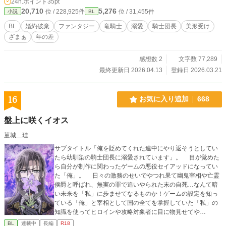
24h.ポイント
35pt
えよう」 王子に捨てられた青年は竜とともに新しい人生を歩み始める。 クラウ
20,710
5,276
位 / 228,925件
位 / 31,455件
小説
BL
ス・レイヴァルト(28) 没落貴族 美丈夫 × エリアス・スミネム(19) 元公爵令息 中
性的な美形 ┈┈┈┈┈┈┈┈┈┈ ⚠︎︎予告なく残酷な表現有り ⚠︎︎シリアス要素有
BL
婚約破棄
ファンタジー
竜騎士
溺愛
騎士団長
美形受け
り ⚠︎︎米印マークがR18
ざまぁ
年の差
感想数 2
文字数 77,289
最終更新日 2026.04.13
登録日 2026.03.21
16
お気に入り追加
668
盤上に咲くイオス
菫城 珪
サブタイトル「俺を貶めてくれた連中にやり返そうとしてい
たら幼馴染の騎士団長に溺愛されています」。 目が覚めた
ら自分が制作に関わったゲームの悪役セイアッドになってい
た「俺」。 日々の激務のせいでやつれ果て幽鬼宰相や亡霊
侯爵と呼ばれ、無実の罪で追いやられた末の自死…なんて暗
い未来を「私」に歩ませてなるものか！ゲームの設定を知っ
ている「俺」と宰相として国の全てを掌握していた「私」の
知識を使ってヒロインや攻略対象者に目に物見せてや
る！……なんて意気込んでいたのに、領地に帰ったら幼馴染
BL
連載中
長編
R18