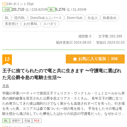
24h.ポイント
35pt
ロップに陥ってしまう。その久慈を助けたのは、Domを蹴散らすGlareを放った
20,710
5,276
位 / 228,925件
位 / 31,455件
小説
BL
東雲だった。 どうやら東雲は、久慈が相手ならGlareが放てるらしい。 そこで東
雲は久慈に「グレア不全症を治すため、リハビリ相手としてセックス無しのプレ
BL
現代BL
Dom/Subユニバース
Dom×Sub
社会人
執着攻め
イに付き合ってほしい」と懇願。 久慈は迷った末に、東雲を手助けをすること
美形受け
お仕事BL
スパダリ
となり——。 【CP】 Glareを出せない病を抱える陶芸家Dom(33歳)×満たされ不
足のイケメンSub(27歳) 【注意・その他】 ・Dom/Subユニバースで、独自設
定、独自解釈を含みます。 ・お仕事要素部分は雰囲気で、ふんわりと読んでい
感想数 0
文字数 283,399
ただけると幸いです。 ・サブタイトルに * →プレイシーン＆R18シーンあり。
最終更新日 2024.08.03
登録日 2024.02.03
・サブタイトルに # →残酷描写あり(そんな重くありません)。 ・約24万字、本
編全65話（完結済）。今後番外編を追加予定です。 ・ムーンライトノベルスさ
んにも投稿しています。
15
お気に入り追加
358
王子に捨てられたので竜と共に生きます 〜守護竜に選ばれ
た元公爵令息の竜騎士生活〜
月衣
学園の卒業パーティーで第四王子フェリクス・ヴィクトル・リュミエールから突
然の婚約破棄を宣言された公爵令息エリアス・スミネム。 長年王子の隣に立つ
ため努力してきた彼は婚約だけでなく家からも追放されすべてを失った。行き場
を失った夜、エリアスは森で傷ついた一頭の竜を拾う。 手当をしたその竜は竜
騎士団から逃げ出していた孵化したばかりの伝説の守護竜だった。なぜかエリア
スに懐いた竜をきっかけに彼は竜騎士団へ招かれ、竜騎士団長のクラウス・レイ
BL
連載中
長編
R18
ヴァルトと出会い―― 「…この竜がお前を選んだ。ならばお前を騎士として迎