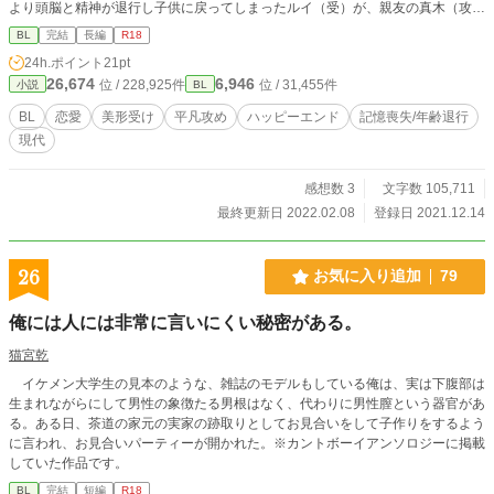
より頭脳と精神が退行し子供に戻ってしまったルイ（受）が、親友の真木（攻）
との共同生活で新たな関係を育んでいくお話（の予定）。 序盤は受け視点で、
BL
完結
長編
R18
記憶喪失になってからは攻め視点となります。 ・作中に記憶喪失の描写があり
24h.ポイント
21pt
ますが、症状、改善方法など作者の想像によるものです。実際のものとは異なる
26,674
6,946
位 / 228,925件
位 / 31,455件
小説
BL
場合がありますのでご了承ください。 フツメン非モテ？ノンケ大学生×一途美形
大学生 ・タイトル迷走中 旧タイトル『10年間片思いした相手に振られ記憶喪失
BL
恋愛
美形受け
平凡攻め
ハッピーエンド
記憶喪失/年齢退行
に。8年戻る』
現代
感想数 3
文字数 105,711
最終更新日 2022.02.08
登録日 2021.12.14
26
お気に入り追加
79
俺には人には非常に言いにくい秘密がある。
猫宮乾
イケメン大学生の見本のような、雑誌のモデルもしている俺は、実は下腹部は
生まれながらにして男性の象徴たる男根はなく、代わりに男性膣という器官があ
る。ある日、茶道の家元の実家の跡取りとしてお見合いをして子作りをするよう
に言われ、お見合いパーティーが開かれた。※カントボーイアンソロジーに掲載
していた作品です。
BL
完結
短編
R18