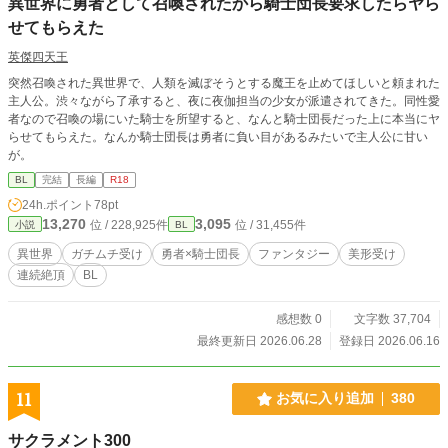
異世界に勇者として召喚されたから騎士団長要求したらヤら
せてもらえた
英傑四天王
突然召喚された異世界で、人類を滅ぼそうとする魔王を止めてほしいと頼まれた
主人公。渋々ながら了承すると、夜に夜伽担当の少女が派遣されてきた。同性愛
者なので召喚の場にいた騎士を所望すると、なんと騎士団長だった上に本当にヤ
らせてもらえた。なんか騎士団長は勇者に負い目があるみたいで主人公に甘い
が。
BL
完結
長編
R18
24h.ポイント
78pt
13,270
3,095
位 / 228,925件
位 / 31,455件
小説
BL
異世界
ガチムチ受け
勇者×騎士団長
ファンタジー
美形受け
連続絶頂
BL
感想数 0
文字数 37,704
最終更新日 2026.06.28
登録日 2026.06.16
11
お気に入り追加
380
サクラメント300