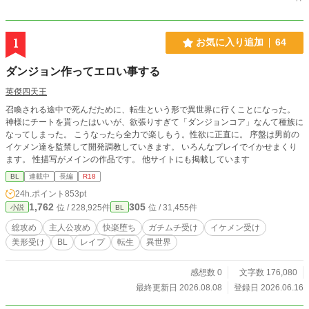
1
お気に入り追加
64
ダンジョン作ってエロい事する
英傑四天王
召喚される途中で死んだために、転生という形で異世界に行くことになった。
神様にチートを貰ったはいいが、欲張りすぎて「ダンジョンコア」なんて種族に
なってしまった。 こうなったら全力で楽しもう。性欲に正直に。 序盤は男前の
イケメン達を監禁して開発調教していきます。 いろんなプレイでイかせまくり
ます。 性描写がメインの作品です。 他サイトにも掲載しています
BL
連載中
長編
R18
24h.ポイント
853pt
1,762
305
位 / 228,925件
位 / 31,455件
小説
BL
総攻め
主人公攻め
快楽堕ち
ガチムチ受け
イケメン受け
美形受け
BL
レイプ
転生
異世界
感想数 0
文字数 176,080
最終更新日 2026.08.08
登録日 2026.06.16