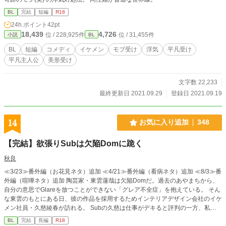
BL
完結
短編
R18
24h.ポイント
42pt
18,439
4,726
位 / 228,925件
位 / 31,455件
小説
BL
BL
短編
コメディ
イケメン
モブ受け
浮気
平凡受け
平凡主人公
美形受け
文字数 22,233
最終更新日 2021.09.29
登録日 2021.09.19
14
お気に入り追加
348
【完結】欲張りSubは欠陥Domに跪く
秋良
≪3/23≫番外編（お花見ネタ）追加 ≪4/21≫番外編（看病ネタ）追加 ≪8/3≫番
外編（喧嘩ネタ）追加 陶芸家・東雲蓮哉は欠陥Domだ。過去のあやまちから、
自分の意思でGlareを放つことができない「グレア不全症」を抱えている。 そん
な東雲のもとにある日、彼の作品を採用するためインテリアデザイン会社のイケ
メン社員・久慈綾春が訪れる。 Subの久慈は仕事がデキると評判の一方、私生
活では欲求不満な日々を過ごしていた。 Domの東雲と、Subの久慈——二人が
BL
完結
長編
R18
出会って、三週間が過ぎた頃。 久慈はマナーの悪いDomに言い寄られ、サブド