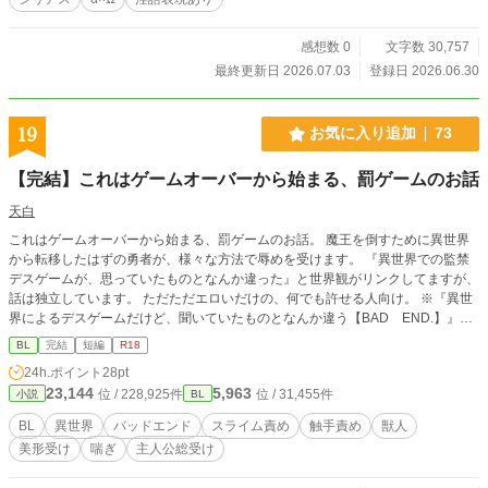
感想数 0
文字数 30,757
最終更新日 2026.07.03
登録日 2026.06.30
19
お気に入り追加
73
【完結】これはゲームオーバーから始まる、罰ゲームのお話
天白
これはゲームオーバーから始まる、罰ゲームのお話。 魔王を倒すために異世界
から転移したはずの勇者が、様々な方法で辱めを受けます。 『異世界での監禁
デスゲームが、思っていたものとなんか違った』と世界観がリンクしてますが、
話は独立しています。 ただただエロいだけの、何でも許せる人向け。 ※『異世
界によるデスゲームだけど、聞いていたものとなんか違う【BAD END.】』か
ら改題しました。
BL
完結
短編
R18
24h.ポイント
28pt
23,144
5,963
位 / 228,925件
位 / 31,455件
小説
BL
BL
異世界
バッドエンド
スライム責め
触手責め
獣人
美形受け
喘ぎ
主人公総受け