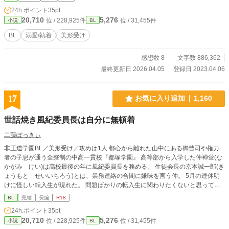
で騎士団長オルテガが待ち構えていて…。 そんな断罪から
24h.ポイント
35pt
始まる溺愛BLです。生温いですが、一部R18描写が入る予定
20,710
5,276
位 / 228,925件
位 / 31,455件
小説
BL
です。 書き溜めた分もありますが、のんびり書いていきま
す。 ※小説家になろう、エブリスタにも投稿しています。 20
BL
溺愛/執着
美形受け
25/10/10 表紙絵つけました！ 2025/12/10 王都編完結しまし
た。 2025/12/12 不定期で王都編までの短編を公開中。
感想数 8
文字数 886,362
最終更新日 2026.04.05
登録日 2023.04.06
17
お気に入り追加
1,160
世話焼き風紀委員長は自分に無頓着
二藤ぽっきぃ
非王道学園BL／美形受け／攻めは1人 都心から離れた山中にある御曹司や権力
者の子息が通う全寮制の中高一貫校『都塚学園』 高等部から入学した仲神蛍(な
かがみ けい)は高校最後の年に風紀委員長を務める。 生徒会長の京本誠一郎(き
ょうもと せいいちろう)とは、業務連絡の合間に嫌味を言う仲。 5月の連休明
けに怪しい転入生が現れた。 問題ばかりの転入生に関わりたくないと思ってい
たが、慕ってくれる後輩、風紀書記の蜂須賀流星(はちすか りゅうせい)が巻き
BL
完結
長編
R18
込まれる______ 「学園で終わる恋愛なんて、してたまるか。どうせ政略結婚が
24h.ポイント
35pt
待っているのに……」 ______________ 「俺は1年の頃にお前に一目惚れし
20,710
5,276
位 / 228,925件
位 / 31,455件
小説
BL
た、長期戦のつもりが邪魔が入ったからな。結婚を前提に恋人になれ。」 「俺