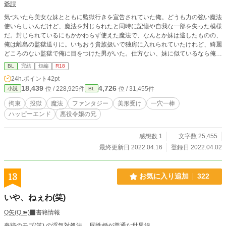
爺誤
気づいたら美女な妹とともに監獄行きを宣告されていた俺。どうも力の強い魔法
使いらしいんだけど、魔法を封じられたと同時に記憶や自我な一部を失った模様
だ。封じられているにもかかわらず使えた魔法で、なんとか妹は逃したものの、
俺は離島の監獄送りに。いちおう貴族扱いで独房に入れられていたけれど、綺麗
どころのない監獄で俺に目をつけた男がいた。仕方ない、妹に似ているなら俺も
絶世の美形なのだろうから(鏡が見たい)
BL
完結
短編
R18
24h.ポイント
42pt
18,439
4,726
位 / 228,925件
位 / 31,455件
小説
BL
拘束
投獄
魔法
ファンタジー
美形受け
一穴一棒
ハッピーエンド
悪役令嬢の兄
感想数 1
文字数 25,455
最終更新日 2022.04.16
登録日 2022.04.02
13
お気に入り追加
322
いや、ねぇわ(笑)
Q矢(Q.➽)
書籍情報
奇跡のモブ(笑) の浮気対処法。 同性婚が普通な世界線。