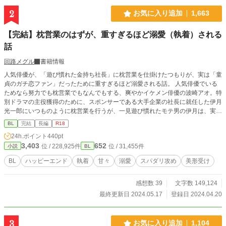
2
お気に入り追加
1,663
【完結】枕営業のはずが、重すぎるほど溺愛（執着）される
話
回路メグル
書籍情報
人気俳優が、「遊び慣れた金持ち社長」に枕営業を仕掛けたつもりが、実は「童
貞のガチ恋ファン」だったために重すぎるほど溺愛される話。 人気俳優でいる
ためなら努力でも枕営業でもなんでもする、爽やかイケメン俳優の波崎アオ。特
別ドラマの主役獲得のために、スポンサーである大手企業の社長に就任した伊月
光一郎にいつものように枕営業を行うが、一見遊び慣れたモテ男の伊月は、実は
童貞でアオのガチ恋ファンだった。一夜を共にし、童貞を奪ってしまったために
BL
完結
長編
R18
思い切り執着され、スポンサー相手に強く出られないこともあって仕方なく恋人
24h.ポイント
440pt
関係になるが…… 伊月の重すぎる愛情に恐怖を感じながらも、自分の求めてい
3,403
652
位 / 228,925件
位 / 31,455件
小説
BL
たものを全てくれる伊月にアオもだんだん心を開いていく、愛情激重の執着スパ
ダリ社長（30歳）×根は真面目で寂しがりな枕営業俳優（23歳）の重すぎ恋愛ス
BL
ハッピーエンド
執着
甘々
溺愛
スパダリ攻め
美形受け
トーリーです。しっかりハッピーエンドです。 ※性描写は予告なく何度か入り
ます ※本編＋番外編 完結まで毎日更新します
感想数 39
文字数 149,124
最終更新日 2024.05.17
登録日 2024.04.20
3
お気に入り追加
1,104