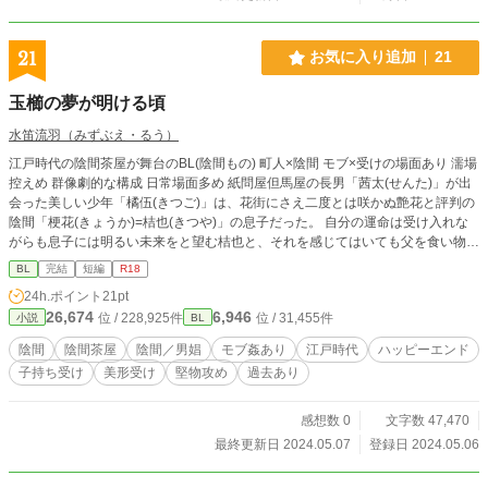
21
お気に入り追加
21
玉櫛の夢が明ける頃
水笛流羽（みずぶえ・るう）
江戸時代の陰間茶屋が舞台のBL(陰間もの) 町人×陰間 モブ×受けの場面あり 濡場
控えめ 群像劇的な構成 日常場面多め 紙問屋但馬屋の長男「茜太(せんた)」が出
会った美しい少年「橘伍(きつご)」は、花街にさえ二度とは咲かぬ艶花と評判の
陰間「梗花(きょうか)=桔也(きつや)」の息子だった。 自分の運命は受け入れな
がらも息子には明るい未来をと望む桔也と、それを感じてはいても父を食い物に
する者への憎悪を抑えきれない橘伍は、互いへの思いやりで雁字搦めになってい
BL
完結
短編
R18
るとさえ自覚していない。陰間茶屋や花街の者たちはそれを知ってはいても、口
24h.ポイント
21pt
を挟むこともできず見守ることしかできずにいる。けれど桔也を、そして彼が大
26,674
6,946
位 / 228,925件
位 / 31,455件
小説
BL
切にしている一つの櫛を知っている楼主は、微かな光明が差し始めたように感じ
ていた。
陰間
陰間茶屋
陰間／男娼
モブ姦あり
江戸時代
ハッピーエンド
子持ち受け
美形受け
堅物攻め
過去あり
感想数 0
文字数 47,470
最終更新日 2024.05.07
登録日 2024.05.06