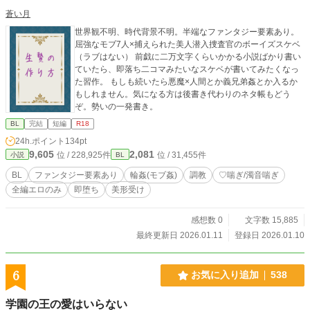
蒼い月
世界観不明、時代背景不明。半端なファンタジー要素あり。
屈強なモブ7人×捕えられた美人潜入捜査官のボーイズスケベ
（ラブはない） 前戯に二万文字くらいかかる小説ばかり書い
ていたら、即落ち二コマみたいなスケベが書いてみたくなっ
た習作。 もしも続いたら悪魔×人間とか義兄弟姦とか入るか
もしれません。気になる方は後書き代わりのネタ帳もどう
ぞ。勢いの一発書き。
BL
完結
短編
R18
24h.ポイント
134pt
9,605
2,081
位 / 228,925件
位 / 31,455件
小説
BL
BL
ファンタジー要素あり
輪姦(モブ姦)
調教
♡喘ぎ/濁音喘ぎ
全編エロのみ
即堕ち
美形受け
感想数 0
文字数 15,885
最終更新日 2026.01.11
登録日 2026.01.10
6
お気に入り追加
538
学園の王の愛はいらない