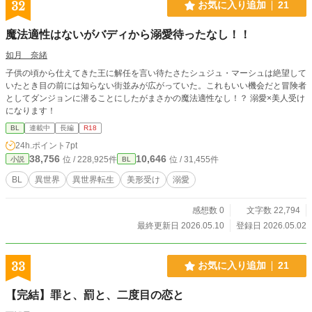
32
お気に入り追加
21
魔法適性はないがバディから溺愛待ったなし！！
如月 奈緒
子供の頃から仕えてきた王に解任を言い待たさたシュジュ・マーシュは絶望して
いたとき目の前には知らない街並みが広がっていた。これもいい機会だと冒険者
としてダンジョンに潜ることにしたがまさかの魔法適性なし！？ 溺愛×美人受け
になります！
BL
連載中
長編
R18
24h.ポイント
7pt
38,756
10,646
位 / 228,925件
位 / 31,455件
小説
BL
BL
異世界
異世界転生
美形受け
溺愛
感想数 0
文字数 22,794
最終更新日 2026.05.10
登録日 2026.05.02
33
お気に入り追加
21
【完結】罪と、罰と、二度目の恋と