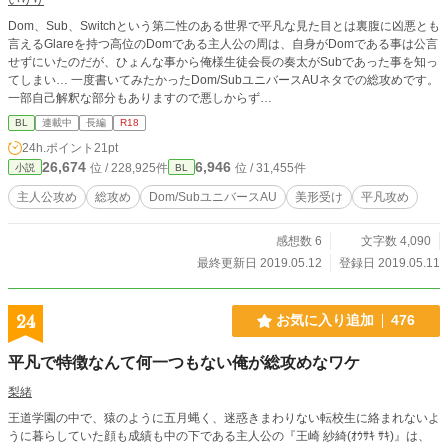
Dom、Sub、Switchという第二性のある世界で平凡な見た目とは裏腹に凶悪とも
言えるGlareを持つ高位のDomである主人公の周は、自身がDomである事は公言
せずにいたのだが、ひょんな事から俺様生徒会長の奏太がSubであった事を知っ
てしまい… 一度書いてみたかったDom/SubユニバースAUネタでの総攻めです。
一部自己解釈な部分もありますので悪しからず…
BL
連載中
長編
R18
24h.ポイント
21pt
26,674
6,946
位 / 228,925件
位 / 31,455件
小説
BL
主人公攻め
総攻め
Dom/SubユニバースAU
美形受け
平凡攻め
感想数 6
文字数 4,090
最終更新日 2019.05.12
登録日 2019.05.11
24
お気に入り追加
476
平凡で特徴なんて何一つもない俺が総攻めなワケ
梨緒
王道学園の中で、猿のように五月蝿く、迷惑きまわりない転校生に絡まれないよ
うに暮らしていた顔も成績も中の下である主人公の『王崎 紗綺(ｵｳｻｷ ｻｷ)』は、