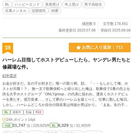
BL
ハッピーエンド
美形受け
年上受け
男子高校生
豆腐メンタル
従順彼氏
純愛
感想数 0
文字数 178,491
最終更新日 2025.07.08
登録日 2025.06.08
28
お気に入り追加
711
ハーレム目指してホストデビューしたら、ヤンデレ男たちと
修羅場な件。
幻中雲夕
お金が好きだ。女の子が好きだ。唯一の取り柄、顔。 「－－もしかして俺、ホ
ストが天職！？」 無一文で歌舞伎町へと繰り出した俺は、歌舞伎で1番の売上を
誇る大手ホストグループ「ONLYgroup」の代表に拾われ、運良くホストデビュ
ーを果たす。億万長者……そして夢のハーレムを築くべく、仕事に勤しむ毎日。
しかし、ハーレムどころか自分の指名客は何故か男ばかり。 「まあ、女の子よ
りお金落としてくれるしいっか」なんて楽観的に考えていた俺だが、知らぬ間に
BL
連載中
長編
R18
修羅場を築き上げていたようで－－ 頭の弱いクズホストと激重感情を抱えたメ
24h.ポイント
14pt
ンヘラヤンデレ男たちが送る、血みどろ歌舞伎ライフ！ ◎主人公のホスト総受
31,747
8,329
位 / 228,925件
位 / 31,455件
小説
BL
け・右固定です。 ◎複数攻め／ホスト／ヤンデレ・メンヘラ攻め ◎R18パート
は「億万長者への道02」より。 ⚠︎度を越してグロい表現はありませんが、後々