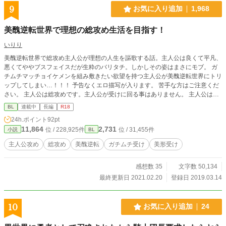
9
お気に入り追加
1,968
美醜逆転世界で理想の総攻め生活を目指す！
いりり
美醜逆転世界で総攻め主人公が理想の人生を謳歌する話。主人公は良くて平凡、
悪くてややブスフェイスだが生粋のバリタチ。しかしその姿はまさにモブ。 ガ
チムチマッチョイケメンを組み敷きたい欲望を持つ主人公が美醜逆転世界にトリ
ップしてしまい…！！！ 予告なくエロ描写が入ります。 苦手な方はご注意くだ
さい。 主人公は総攻めです。主人公が受けに回る事はありません。 主人公はガ
チムチイケメンに弱く、隙あらば抱いていく性格です。 最初のプロローグに主
BL
連載中
長編
R18
人公×モブ描写あります。 性描写がある話には※を付けています。
24h.ポイント
92pt
11,864
2,731
位 / 228,925件
位 / 31,455件
小説
BL
主人公攻め
総攻め
美醜逆転
ガチムチ受け
美形受け
感想数 35
文字数 50,134
最終更新日 2021.02.20
登録日 2019.03.14
10
お気に入り追加
24