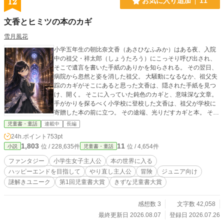
12
お気に入り追加
11
文香とヒミツの本のカギ
雪月風花
小学五年生の朝比奈文香（あさひなふみか）はある夜、入院
中の祖父・祥太郎（しょうたろう）にこっそり呼び出され、
そこで遺言を書いた手紙のありかを知らされる。 その翌日、
病院から忽然と姿を消した祖父。 大騒動になるなか、祖父失
踪のカギがそこにあると思った文香は、隠された手紙を見つ
け、開く。 そこに入っていた鈍色のカギと、意味深な文章。
手がかりを探るべく小学校に登校した文香は、祖父が学校に
寄贈した本の前に立つ。 その途端、光りだすカギと本。 そし
て文香は導かれるままに本の世界に入るのだった……。
児童書・童話
連載中
長編
24h.ポイント
753pt
1,803
11
位 / 228,635件
位 / 4,654件
小説
児童書・童話
ファンタジー
小学生女子主人公
本の世界に入る
ハッピーエンドを目指して
やり直し主人公
冒険
ジュニア向け
謎解きユニーク
第1回児童書大賞
きずな児童書大賞
感想数 3
文字数 42,058
最終更新日 2026.08.07
登録日 2026.07.26