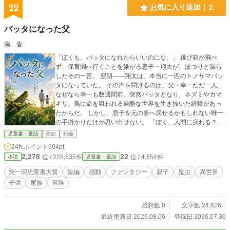
22
お気に入り追加
2
バッタになった父
南 春
「ぼくも、バッタになれたらいいのにな。」 跳び箱が飛べ
ず、保育園へ行くことを嫌がる息子・翔太が、ぽつりと漏ら
したその一言。 翌朝――翔太は、本当に一匹のトノサマバッ
タになっていた。 その声を聞けるのは、父・幸一ただ一人。
なぜなら幸一も数週間前、突然バッタとなり、ネズミやカマ
キリ、鳥に命を狙われる過酷な世界を生き抜いた経験があっ
たからだ。 しかし、息子を元の姿へ戻せるかもしれない唯一
の手掛かりだけが思い出せない。 「ぼく、人間に戻れる？」
時間が過ぎるほど、翔太の体は少しずつバッタとしての本能
児童書・童話
完結
短編
に支配されていく。 父は失われた記憶をたどりながら、人に
24h.ポイント
604pt
は見えない草むらの世界へ再び足を踏み入れる。 父がバッタ
2,278
22
位 / 228,635件
位 / 4,654件
小説
児童書・童話
になった出来事には、いったいどんな意味があったのか。 そ
して、親子はもう一度、人間として笑い合えるのか。 小さな
第一回児童書大賞
短編
感動
ファンタジー
親子
昆虫
異世界
命の視点から、生きることの尊さと親子の絆を描く、涙と冒
子供
家族
冒険
険のファンタジー。
感想数 0
文字数 24,626
最終更新日 2026.08.06
登録日 2026.07.30