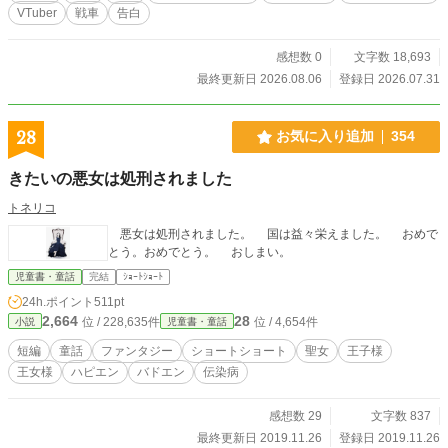
メグに惹かれていたを告げ去っていった。 真実を知ったナツ
VTuber
戦車
告白
メグは…… ゲームの世界を舞台にした異色のガールミーツボ
ーイ小説です
感想数 0
文字数 18,693
最終更新日 2026.08.06
登録日 2026.07.31
28
お気に入り追加
354
きたいの悪女は処刑されました
トネリコ
悪女は処刑されました。 国は益々栄えました。 おめで
とう。おめでとう。 おしまい。
児童書・童話
完結
ｼｮｰﾄｼｮｰﾄ
24h.ポイント
511pt
2,664
28
位 / 228,635件
位 / 4,654件
小説
児童書・童話
短編
童話
ファンタジー
ショートショート
聖女
王子様
王女様
ハピエン
バドエン
伝染病
感想数 29
文字数 837
最終更新日 2019.11.26
登録日 2019.11.26