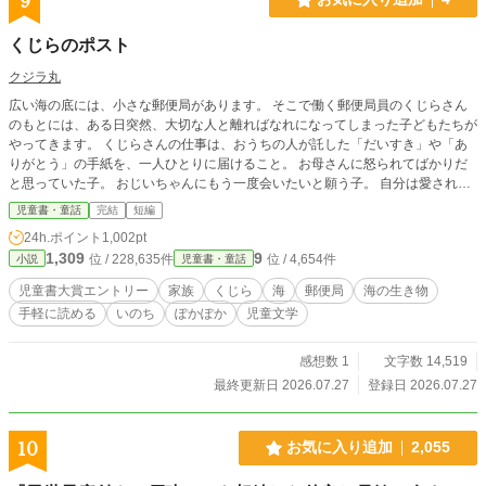
9
くじらのポスト
クジラ丸
広い海の底には、小さな郵便局があります。 そこで働く郵便局員のくじらさん
のもとには、ある日突然、大切な人と離ればなれになってしまった子どもたちが
やってきます。 くじらさんの仕事は、おうちの人が託した「だいすき」や「あ
りがとう」の手紙を、一人ひとりに届けること。 お母さんに怒られてばかりだ
と思っていた子。 おじいちゃんにもう一度会いたいと願う子。 自分は愛されて
いなかったのではないかと苦しむ子。 さまざまな思いを抱えた子どもたちは、
児童書・童話
完結
短編
一通の手紙とくじらさんの優しい言葉に触れながら、本当の愛を知っていきま
24h.ポイント
1,002pt
す。 これは、言えなかった「大好き」を手紙にのせて届ける、海の底の郵便局
1,309
9
位 / 228,635件
位 / 4,654件
小説
児童書・童話
の物語です。
児童書大賞エントリー
家族
くじら
海
郵便局
海の生き物
手軽に読める
いのち
ぽかぽか
児童文学
感想数 1
文字数 14,519
最終更新日 2026.07.27
登録日 2026.07.27
10
お気に入り追加
2,055