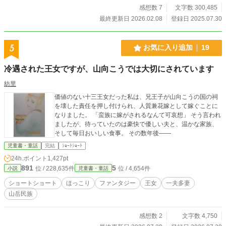
感想数 7
文字数 300,485
最終更新日 2026.02.08
登録日 2025.07.30
5
お気に入り追加
19
冷遇された王女ですが、山向こうでは大切にされています
紡里
価値のない十三王女だった私は、兄王子が山向こうの国の祠
を壊した責任を押し付けられ、人質兼花嫁として嫁ぐことに
なりました。 「蛮族に嫁がされるなんて可哀想」 そう言われ
ましたが、待っていたのは豪快で優しい夫と、温かな家族、
そして毎日おいしい食事。 その数年後――
児童書・童話
完結
ｼｮｰﾄｼｮｰﾄ
24h.ポイント
1,427pt
891
5
位 / 228,635件
位 / 4,654件
小説
児童書・童話
ショートショート
ほっこり
ファンタジー
王女
一夫多妻
山岳民族
感想数 2
文字数 4,750