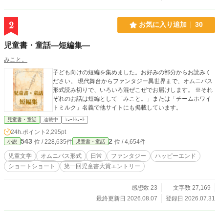
2
お気に入り追加
30
児童書・童話―短編集―
みこと。
子ども向けの短編を集めました。お好みの部分からお読みく
ださい。 現代舞台からファンタジー異世界まで、オムニバス
形式読み切りで、いろいろ混ぜこぜでお届けします。 ※それ
ぞれのお話は短編として「みこと。」または「チームホワイ
トミルク」名義で他サイトにも掲載しています。
児童書・童話
連載中
ｼｮｰﾄｼｮｰﾄ
24h.ポイント
2,295pt
543
2
位 / 228,635件
位 / 4,654件
小説
児童書・童話
児童文学
オムニバス形式
日常
ファンタジー
ハッピーエンド
ショートショート
第一回児童書大賞エントリー
感想数 23
文字数 27,169
最終更新日 2026.08.07
登録日 2026.07.31