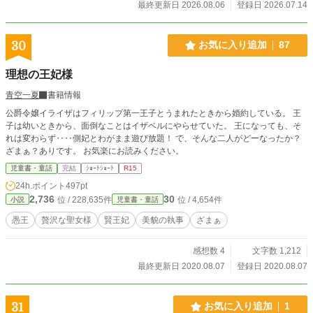
できたが、クママとミノルは逃げられない。罠を仕掛けたの
最終更新日 2026.08.06
登録日 2026.07.14
だろう誰かの声が迫ってくる中、その声の主に近づけば逃げ
道があるのでは？ と閃いて、穴の底で暴れ、さらに深い場
所を目指す。 落ちた先にはネッシーのような巨大生物がい
30
お気に入り追加
87
た。ゴッジーというらしいその生物は、マキさんのところま
で案内してくれるという。土の壁に穴を開けるなど、魔法の
理想の王妃様
ような力を使いながら洞窟を進む。そうして、クママとミノ
ルはマキさんのところへたどり着いた。 マキさんは食材に
青空一夏
書籍情報
言葉で指示を出し、料理をした。そんなマキさんと力を合わ
公爵令嬢イライザはフィリップ第一王子とうまれたときから婚約している。 王
せて、クママとミノルは二人が乗れるほど大きな飛行機パン
子は幼いときから、面倒なことはイザベルにやらせていた。 王になっても、そ
を作り上げる。だが、滑走路がないこともあり、上手く風に
れは変わらず‥‥側妃とわがまま遊び放題！ で、そんな二人がどーなったか？
乗れない。悩んでいると、ワシのワシダがカモダを連れて飛
ざまぁ？ありです。 お気楽にお読みください。
んできた。飛行機パンはワシダの協力によって風に乗り、空
を飛ぶ。 パンに乗って飛んで帰ったクママとミノルは、い
児童書・童話
完結
ｼｮｰﾄｼｮｰﾄ
R15
つもの街で新しい夢を膨らませる。
24h.ポイント
497pt
2,736
30
位 / 228,635件
位 / 4,654件
小説
児童書・童話
愚王
贅沢な聖女様
賢王妃
美貌の執事
ざまぁ
感想数 4
文字数 1,212
最終更新日 2020.08.07
登録日 2020.08.07
31
お気に入り追加
1