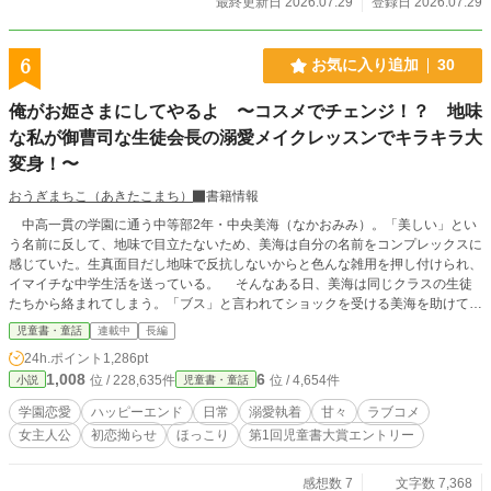
最終更新日 2026.07.29
登録日 2026.07.29
6
お気に入り追加
30
俺がお姫さまにしてやるよ 〜コスメでチェンジ！？ 地味
な私が御曹司な生徒会長の溺愛メイクレッスンでキラキラ大
変身！〜
おうぎまちこ（あきたこまち）
書籍情報
中高一貫の学園に通う中等部2年・中央美海（なかおみみ）。「美しい」とい
う名前に反して、地味で目立たないため、美海は自分の名前をコンプレックスに
感じていた。生真面目だし地味で反抗しないからと色んな雑用を押し付けられ、
イマイチな中学生活を送っている。 そんなある日、美海は同じクラスの生徒
たちから絡まれてしまう。「ブス」と言われてショックを受ける美海を助けてく
れたのは、中等部3年・西園寺琉風（さいおんじるか）だった。学園長の息子
児童書・童話
連載中
長編
で、モデルの仕事をしながら生徒会長をこなす完璧な存在で、いつでも目立って
24h.ポイント
1,286pt
いて、とてつもなくモテるせいで女子生徒に大人気で、美海とは正反対な人物
1,008
6
位 / 228,635件
位 / 4,654件
小説
児童書・童話
だ。 琉風は「この世に可愛くない女なんていない」と断言し、生徒たちを追
い払ってくれたが、「ああやって誰かをいじめる女も嫌いだけど、自分を好きに
学園恋愛
ハッピーエンド
日常
溺愛執着
甘々
ラブコメ
なれない女ってマジで嫌い」と美海に辛らつな言葉をかけてくる。ショックを受
女主人公
初恋拗らせ
ほっこり
第1回児童書大賞エントリー
ける美海。すると、琉風が突然「良い素材を持ってんのに。ちゃんと自分に手を
かけてやれば、どんな女でも綺麗になれる」と化粧を施してきて――？ 鏡を
見て綺麗になった美海は、琉風にメイクを習うことにして――？ 地味女子
感想数 7
文字数 7,368