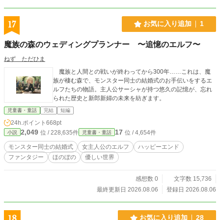
17
お気に入り追加
1
魔族の森のウェディングプランナー 〜追憶のエルフ〜
ねず ただひま
魔族と人間との戦いが終わってから300年……これは、魔
族が棲む森で、モンスター同士の結婚式のお手伝いをするエ
ルフたちの物語。主人公サーシャが持つ悠久の記憶が、忘れ
られた歴史と新郎新婦の未来を紡ぎます。
児童書・童話
完結
短編
24h.ポイント
668pt
2,049
17
位 / 228,635件
位 / 4,654件
小説
児童書・童話
モンスター同士の結婚式
女主人公のエルフ
ハッピーエンド
ファンタジー
ほのぼの
優しい世界
感想数 0
文字数 15,736
最終更新日 2026.08.06
登録日 2026.08.06
18
お気に入り追加
28