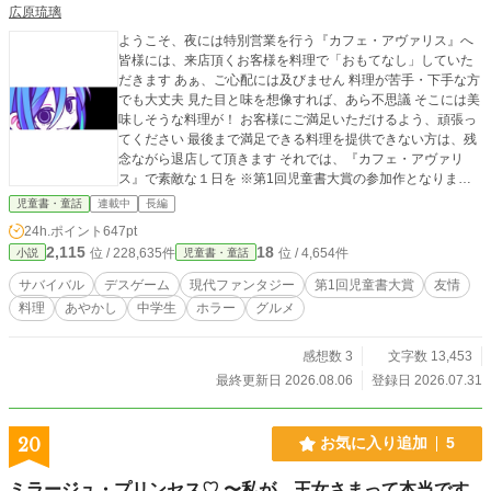
広原琉璃
ようこそ、夜には特別営業を行う『カフェ・アヴァリス』へ
皆様には、来店頂くお客様を料理で「おもてなし」していた
だきます あぁ、ご心配には及びません 料理が苦手・下手な方
でも大丈夫 見た目と味を想像すれば、あら不思議 そこには美
味しそうな料理が！ お客様にご満足いただけるよう、頑張っ
てください 最後まで満足できる料理を提供できない方は、残
念ながら退店して頂きます それでは、『カフェ・アヴァリ
ス』で素敵な１日を ※第1回児童書大賞の参加作となります
※ 面白ければ、投票・感想・お気に入り・いいねなどをお
児童書・童話
連載中
長編
願いします
24h.ポイント
647pt
2,115
18
位 / 228,635件
位 / 4,654件
小説
児童書・童話
サバイバル
デスゲーム
現代ファンタジー
第1回児童書大賞
友情
料理
あやかし
中学生
ホラー
グルメ
感想数 3
文字数 13,453
最終更新日 2026.08.06
登録日 2026.07.31
20
お気に入り追加
5
ミラージュ・プリンセス♡ 〜私が、王女さまって本当です