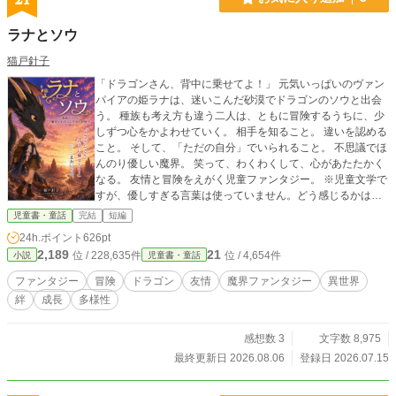
地味な少女が、異世界で「自分らしさ」を見つけ、一人の王
女として最高に輝くまでの、勇気と成長のシンデレラストー
ラナとソウ
リー！
猫戸針子
「ドラゴンさん、背中に乗せてよ！」 元気いっぱいのヴァン
パイアの姫ラナは、迷いこんだ砂漠でドラゴンのソウと出会
う。 種族も考え方も違う二人は、ともに冒険するうちに、少
しずつ心をかよわせていく。 相手を知ること。 違いを認める
こと。 そして、「ただの自分」でいられること。 不思議でほ
んのり優しい魔界。 笑って、わくわくして、心があたたかく
なる。 友情と冒険をえがく児童ファンタジー。 ※児童文学で
すが、優しすぎる言葉は使っていません。どう感じるかは読
者さま次第です。
児童書・童話
完結
短編
24h.ポイント
626pt
2,189
21
位 / 228,635件
位 / 4,654件
小説
児童書・童話
ファンタジー
冒険
ドラゴン
友情
魔界ファンタジー
異世界
絆
成長
多様性
感想数 3
文字数 8,975
最終更新日 2026.08.06
登録日 2026.07.15