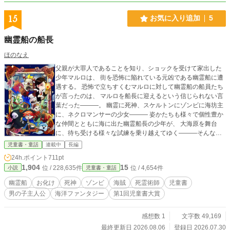
15
お気に入り追加
5
幽霊船の船長
ほのなえ
父親が大罪人であることを知り、ショックを受けて家出した
少年マルロは、 街を恐怖に陥れている元凶である幽霊船に遭
遇する。 恐怖で立ちすくむマルロに対して幽霊船の船員たち
が言ったのは、 マルロを船長に迎えるという信じられない言
葉だった―――。 幽霊に死神、スケルトンにゾンビに海坊主
に、ネクロマンサーの少女――― 姿かたちも様々で個性豊か
な仲間とともに海に出た幽霊船長の少年が、 大海原を舞台
に、待ち受ける様々な試練を乗り越えてゆく―――そんな冒
険の物語。 ※表紙は赤玉おまめ様（https://x.com/orikyarakaki
児童書・童話
連載中
長編
tai）に描いていただきました。 ※登場人物一覧に一部キャラ
24h.ポイント
711pt
クターのイメージイラスト（ほのなえ作）を入れています。
1,904
15
位 / 228,635件
位 / 4,654件
小説
児童書・童話
幽霊船
お化け
死神
ゾンビ
海賊
死霊術師
児童書
男の子主人公
海洋ファンタジー
第1回児童書大賞
感想数 1
文字数 49,169
最終更新日 2026.08.06
登録日 2026.07.30