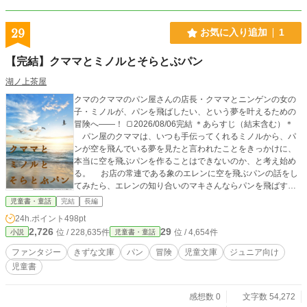
29
お気に入り追加
1
【完結】クママとミノルとそらとぶパン
湖ノ上茶屋
クマのクママのパン屋さんの店長・クママとニンゲンの女の
子・ミノルが、パンを飛ばしたい、という夢を叶えるための
冒険へ――！ 🍞2026/08/06完結 ＊あらすじ（結末含む）＊
パン屋のクママは、いつも手伝ってくれるミノルから、パ
ンが空を飛んでいる夢を見たと言われたことをきっかけに、
本当に空を飛ぶパンを作ることはできないのか、と考え始め
る。 お店の常連である象のエレンに空を飛ぶパンの話をし
てみたら、エレンの知り合いのマキさんならパンを飛ばすこ
とができるかもしれないと、マキさんの家までの地図を書い
児童書・童話
完結
長編
てくれた。 クママとミノルはマキさんのところへ冒険に出
24h.ポイント
498pt
るが、森には不気味な生き物や毒を持った蛇など、危険がい
2,726
29
位 / 228,635件
位 / 4,654件
小説
児童書・童話
っぱい。渡された地図の通りに進むつもりだったけれど、追
われて逃げたら湖に落ちて地図を失う。地図はビーバーのガ
ファンタジー
きずな文庫
パン
冒険
児童文庫
ジュニア向け
ジィが拾ってくれたが、もう使い物になる状態ではなかっ
児童書
た。 ガジィの知り合いであるカモのカモダを案内役に、地
図なしでマキさんの家を目指す。と、クママとミノルとカモ
ダは罠らしい穴にはまってしまう。カモダは翼を使って脱出
感想数 0
文字数 54,272