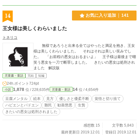
14
お気に入り追加
141
王女様は美しくわらいました
トネリコ
無様であろうと出来る全てはやったと満足を抱き、王女
様は美しくわらいました。 それはそれは美しい笑みでし
た。 「お前程の悪女はおるまいよ」 王子様は最後まで嘲
笑う悪女を一刀で断罪しました。 きたいの悪女は処刑され
ました 解説版
児童書・童話
完結
短編
24h.ポイント
724pt
1,878
14
位 / 228,635件
位 / 4,654件
小説
児童書・童話
豆腐メンタル
絵本
見方
優しさと優柔不断
覚悟と切り捨て
ハピエンとバドエン
難民
勧善懲悪
生贄
きたいの悪女は処刑されました
感想数 15
文字数 5,843
最終更新日 2019.12.01
登録日 2019.12.01