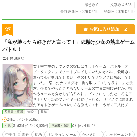
感想数 0
文字数 4,586
最終更新日 2026.07.19
登録日 2026.07.19
27
お気に入り追加
2
「私が勝ったら好きだと言って！」恋懸け少女の熱血ゲーム
バトル！
ニセ梶原康弘
女子中学生のナツメグの彼氏はネットゲーム「バトル・オ
ブ・タンクス」でチートプレイしていたのがバレ、袋叩きに
遭って心が折れてしまい、そのせいでナツメグは失恋してし
まった。 怒ったナツメグは「仇を取ってヨリを戻す！」と決
意。今までやったこともないゲームの世界に飛び込むが、操
作もルールも分からず右往左往。ピンチになったところをア
キトという謎のプレイヤーに助けられる。 ナツメグに頼まれ
たアキトはゲームのやり方を教えてくれ、やがて二人はチー
ムを組んで戦うようになる。激しい憎しみと孤独な哀しみを
児童書・童話
連載中
長編
持ったアキトにゲームの中で少しづつ惹かれていくナツメ
24h.ポイント
519pt
グ。 しかしある日ナツメグは衝撃の事実を知ってしまう。仇
2,628
27
位 / 228,635件
位 / 4,654件
小説
児童書・童話
と思っていた相手ではなく、実はアキトこそがナツメグが仇
討ちしようとしていた相手だったのだ！ アキトは自分もナツ
中学生
青春
初恋
オンラインゲーム
かたき討ち
ハッピーエンド