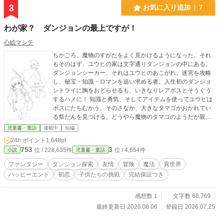
3
お気に入り追加
7
わが家？ ダンジョンの最上ですが！
心絵マシテ
ちかごろ、魔物のすがたをよく見かけるようになった。それ
もそのはず、ユウヒの家は文字通りダンジョンの中にある。
ダンジョンシーカー、それはユウヒのあこがれ。迷宮を攻略
し、秘宝・知識・ロマンを追い求める者。人生初のダンジョ
ントライに胸をおどらせるも、いきなりレアボスとそうぐう
するハメに！ 知識と勇気、そしてアイテムを使ってユウヒは
ボスにたちむかう。そのさなか、大きなタマゴがおかれてい
る祭だんを見つける。どうやら魔物のタマゴのようだが親が
見当たらない。このままでは祭だんから落ちてしまうとタマ
児童書・童話
連載中
短編
ゴにさわると、なぜかジブンの部屋の中だ。 今までのこと
24h.ポイント
1,648pt
は、ぜんぶユメだったのか？ そう思うも、ベッドにはフカ
753
3
位 / 228,635件
位 / 4,654件
小説
児童書・童話
したタマゴがある。外を見るとオモチャのように小っちゃい
街なみが見える。なんと！ ジブンの家ができたばかりのダ
ファンタジー
ダンジョン探索
友情
冒険
魔法
異世界
ンジョン、そのテッペンにある。未知なる迷宮を前に、ユウ
ハッピーエンド
初恋
子供たちの挑戦
完結保証つき
ヒのシーカー魂に火がつく。地上へともどる道をさがすべ
く、姉のアサハや、うまれたばかりのドラゴンの赤ちゃんと
ともにダンジョントライを開始するが――――。 ８/５ 第一
感想数 1
文字数 68,769
部完結しました。 ８/６ 日常編を公開開始。（日常編は一話
最終更新日 2026.08.06
登録日 2026.07.25
完結のサイドストーリーとなります）