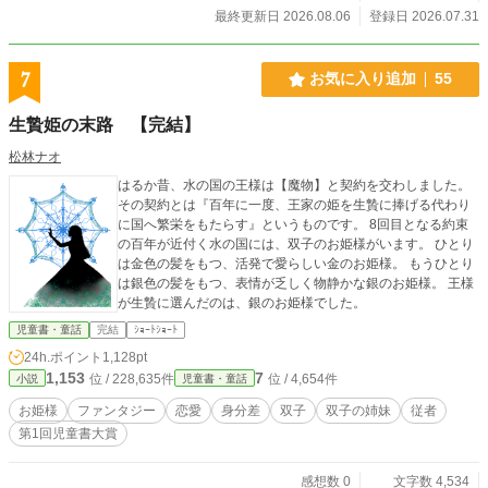
なのに学園のお姫様を目指すことになった・中央美海（なかおみみ）（中学2年
最終更新日 2026.08.06
登録日 2026.07.31
生） × とある事情でメイクが得意な人気モデルで御曹司生徒会長な学園の
王子様的存在・西園寺琉風（さいおんじるか）（中学3年生） 恋に友情に
成長に……正反対な二人がメイクを通じて心の距離を縮めていく、笑いあり涙あ
7
お気に入り追加
55
りの学園ラブコメディ。 ※毎日1話更新予定。5～6万字数で完結予定。
生贄姫の末路 【完結】
松林ナオ
はるか昔、水の国の王様は【魔物】と契約を交わしました。
その契約とは『百年に一度、王家の姫を生贄に捧げる代わり
に国へ繁栄をもたらす』というものです。 8回目となる約束
の百年が近付く水の国には、双子のお姫様がいます。 ひとり
は金色の髪をもつ、活発で愛らしい金のお姫様。 もうひとり
は銀色の髪をもつ、表情が乏しく物静かな銀のお姫様。 王様
が生贄に選んだのは、銀のお姫様でした。
児童書・童話
完結
ｼｮｰﾄｼｮｰﾄ
24h.ポイント
1,128pt
1,153
7
位 / 228,635件
位 / 4,654件
小説
児童書・童話
お姫様
ファンタジー
恋愛
身分差
双子
双子の姉妹
従者
第1回児童書大賞
感想数 0
文字数 4,534