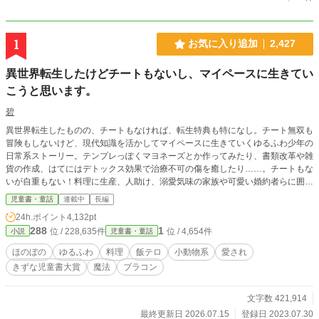
1
お気に入り追加
2,427
異世界転生したけどチートもないし、マイペースに生きてい
こうと思います。
碧
異世界転生したものの、チートもなければ、転生特典も特になし。チート無双も
冒険もしないけど、現代知識を活かしてマイペースに生きていくゆるふわ少年の
日常系ストーリー。テンプレっぽくマヨネーズとか作ってみたり、書類改革や雑
貨の作成、はてにはデトックス効果で治療不可の傷を癒したり……。チートもな
いが自重もない！料理に生産、人助け、溺愛気味の家族や可愛い婚約者らに囲ま
れて今日も自由に過ごします。ゆるふわ癒し系異世界ファンタジーここに開幕！
児童書・童話
連載中
長編
【第2回きずな児童書大賞・読者賞を頂戴しました】 読んでくださった皆様のお
24h.ポイント
4,132pt
かげです、ありがとうございました！
288
1
位 / 228,635件
位 / 4,654件
小説
児童書・童話
ほのぼの
ゆるふわ
料理
飯テロ
小動物系
愛され
きずな児童書大賞
魔法
ブラコン
文字数 421,914
最終更新日 2026.07.15
登録日 2023.07.30