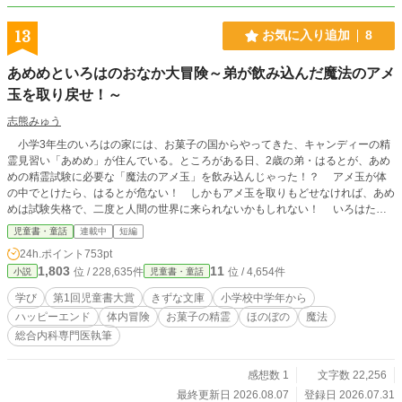
13
お気に入り追加
8
あめめといろはのおなか大冒険～弟が飲み込んだ魔法のアメ
玉を取り戻せ！～
志熊みゅう
小学3年生のいろはの家には、お菓子の国からやってきた、キャンディーの精
霊見習い「あめめ」が住んでいる。ところがある日、2歳の弟・はるとが、あめ
めの精霊試験に必要な「魔法のアメ玉」を飲み込んじゃった！？ アメ玉が体
の中でとけたら、はるとが危ない！ しかもアメ玉を取りもどせなければ、あめ
めは試験失格で、二度と人間の世界に来られないかもしれない！ いろはたち
は、あめめの魔法で10円玉くらいに小さくなって、はるとのおなかの中へ飛び
児童書・童話
連載中
短編
こんだ。 食道は、超高速ウォータースライダー。胃の中では、食べ物の大波
24h.ポイント
753pt
がせまってくる！ 小腸はうねうね動いて終わりが見えないし、大腸ではうんち
1,803
11
位 / 228,635件
位 / 4,654件
小説
児童書・童話
が詰まって外に出られない！ いろは、あめめ、そして医学部生のひなた兄ち
ゃんは、魔法のアメ玉を見つけ、無事に帰ってこられるのか？ そしてお菓子
学び
第1回児童書大賞
きずな文庫
小学校中学年から
の国では、こわいこわい精霊王とちょっぴりいじわるなマカロンの精霊が待って
ハッピーエンド
体内冒険
お菓子の精霊
ほのぼの
魔法
いて――。 読んでいるうちに、体のしくみにもくわしくなれる！ おなかの
総合内科専門医執筆
中からお菓子の国までかけめぐるドタバタ大冒険！ ☆第1回児童書大賞応募作で
す。 ☆アルファポリス 児童書・童話ランキング 3位獲得しました。(2026/7/31)
☆小説家になろうの日間童話(すべて)ランキングで1位獲得しました。(2026/8/1)
感想数 1
文字数 22,256
☆小説家になろうの週間童話(連載中)ランキングで2位獲得しました。(2026/8/1)
最終更新日 2026.08.07
登録日 2026.07.31