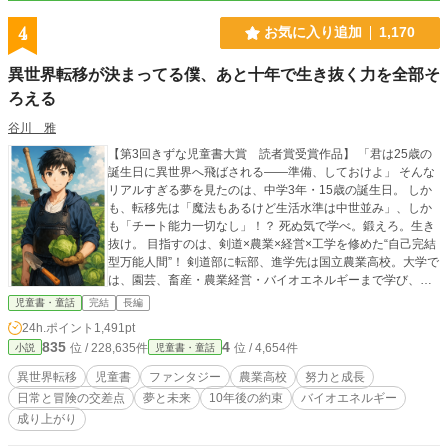
4
お気に入り追加
1,170
異世界転移が決まってる僕、あと十年で生き抜く力を全部そ
ろえる
谷川 雅
【第3回きずな児童書大賞 読者賞受賞作品】 「君は25歳の
誕生日に異世界へ飛ばされる――準備、しておけよ」 そんな
リアルすぎる夢を見たのは、中学3年・15歳の誕生日。 しか
も、転移先は「魔法もあるけど生活水準は中世並み」、しか
も「チート能力一切なし」！？ 死ぬ気で学べ。鍛えろ。生き
抜け。 目指すのは、剣道×農業×経営×工学を修めた“自己完結
型万能人間”！ 剣道部に転部、進学先は国立農業高校。大学で
は、園芸、畜産・農業経営・バイオエネルギーまで学び、最
終的には油が採れるジャガイモを発見して学内ベンチャーの
児童書・童話
完結
長編
社長に―― そう、全部は「異世界で生きるため」！ そしてつ
24h.ポイント
1,491pt
いに25歳の誕生日。目を覚ますと、そこは剣と魔法の異世
835
4
位 / 228,635件
位 / 4,654件
小説
児童書・童話
界。 武器は竹刀、知識はリアル、金は……時計を売った。 こ
こから始まるのは、“計画された異世界成り上がり”！ 「魔法
異世界転移
児童書
ファンタジー
農業高校
努力と成長
がなくても、俺には農業と剣がある――」 未来を知る少年
日常と冒険の交差点
夢と未来
10年後の約束
バイオエネルギー
が、10年かけて“最強の一般人”になり、異世界を生き抜く！
成り上がり
※「準備型転移」×「ノンチートリアル系」×「農業×剣術×起
業」異色の成長譚！