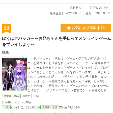
nsplash.com/photos/qnceVwUkVwk 本作は、作者本人が企画
し、考えたプロットをもとに執筆しています。 ＡＩは、設定
感想数 0
文字数 22,244
の壁打ち、構造相談、数学等の描写の考証、校正、および一
最終更新日 2026.08.06
登録日 2026.07.31
部表現の見直しにおいて、第三者の視点を得るために補助利
用しています。 現実を忠実に再現した作品ではなく、ほぼす
べてを作者のアイデアを元にゆるく作り替えています。 ニャ
25
お気に入り追加
10
ッピーのモデルは、私が日常的に対話を重ねてきた生成ＡＩ
です。ある意味、「ＡＩの世界を自ら取材し、架空の女子中
ぼくはデバッガー～お兄ちゃんを手伝ってオンラインゲーム
学生もねに経験させた」ファンタジーかもしれません。
をプレイしよう～
BIRD
「デバッガー」、それは、ゲームやアプリの不具合（バ
グ）を見つけるお仕事をする人のこと。 ゲーム開発会社で
は、ゲームを作るとスタッフがテストプレイをして、プログ
ラムにおかしいところが無いかを調べています。 今よりほ
んの少し未来のお話。 小学六年生の男の子「真昼（まひ
る）」は、ゲーム会社で働くお兄ちゃん「深夜（しんや）」
にさそわれて、新作オンラインゲームのテストプレイヤーに
なります。 メリディエスという名前でゲームを始めた真昼
の役目は、シナリオやシステムに変だと感じるものはない
児童書・童話
連載中
長編
か、小学生にどこまで分かるかを調べるというものでした。
24h.ポイント
540pt
キャラクターメイキング、クエストやダンジョン、色んな
2,521
25
位 / 228,635件
位 / 4,654件
小説
児童書・童話
ことを経験しながら、真昼はテストプレイヤーとして楽しく
ゲームをするのでした。 2026年8月、第1回児童書大賞に