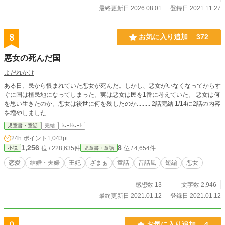
最終更新日 2026.08.01
登録日 2021.11.27
8
お気に入り追加
372
悪女の死んだ国
よだれかけ
ある日、民から恨まれていた悪女が死んだ。しかし、悪女がいなくなってからす
ぐに国は植民地になってしまった。実は悪女は民を1番に考えていた。 悪女は何
を思い生きたのか。悪女は後世に何を残したのか......... 2話完結 1/14に2話の内容
を増やしました
児童書・童話
完結
ｼｮｰﾄｼｮｰﾄ
24h.ポイント
1,043pt
1,256
8
位 / 228,635件
位 / 4,654件
小説
児童書・童話
恋愛
結婚・夫婦
王妃
ざまぁ
童話
昔話風
短編
悪女
感想数 13
文字数 2,946
最終更新日 2021.01.12
登録日 2021.01.12
お気に入り追加
4