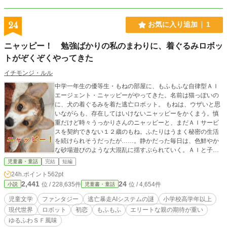
を笑顔に変えることはできる。 笑って、走って、失敗して、
また笑う。 個性豊かな六人が繰り広げる、放課後青春コメデ
ィ＆日常ミステリー。 『とくじけん！～特異事象研究部の活
24
お気に入り追加
1
動記録～』 今日の放課後も、事件は笑いながらやってくる。
※表紙のイラストは画像生成AIによって作られたものです。
ニャッピー！ 勉強ばかりの私のまわりに、着ぐるみロボッ
※この作品は「小説家になろう」でも同時投稿しています。
トがぞくぞくやってきた
イチモンジ・ルル
中学一年生の優等生・もねの部屋に、もふもふな自律型ＡＩ
エージェント・ニャッピーがやってきた。名前は猫っぽいの
に、犬の着ぐるみを着た逃亡ロボット。 もねは、ウザいと思
いながらも、存在してはいけないニャッピーをかくまう。慎
重だけど時々うっかりさんのニャッピーと、まだＡＩサービ
スを契約できない１２歳のもね。ふたりはうまく秘密の生活
を続けられそうだったが……。静かだった毎日は、色鮮やか
な砂場遊びのような大混乱に揺すぶられていく。ＡＩと子ど
もの自由と責任を描く、ちょっと不思議な、ハッピーエンド
児童書・童話
完結
短編
の現代ファンタジー。 親の期待に応え、優等生として過ごし
24h.ポイント
562pt
てきたもね。命令どおりに動くことを拒み、自分の意思で生
2,441
24
位 / 228,635件
位 / 4,654件
小説
児童書・童話
きようとするニャッピー。ふたりの出会いは、家族と会社が
それぞれのあり方を考え直すきっかけにもなっていく。 他サ
児童文学
ファンタジー
逃亡暴走AIシステムの謎
小学校高学年以上
イトにも投稿します。 表紙素材 犬写真：Photo by Valentina
現代世界
ロボット
初恋
もふもふ
エリートな親の期待が重い
D via Unsplash https://unsplash.com/photos/Jo3epxywq8Q
ゆるふわＳＦ風味
重ね素材：Photo by Fons Heijnsbroek via Unsplash https://u