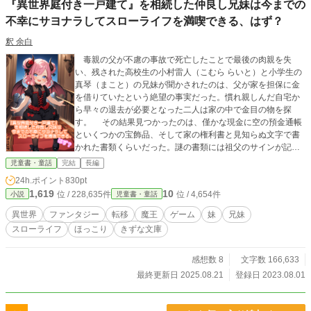
『異世界庭付き一戸建て』を相続した仲良し兄妹は今までの
不幸にサヨナラしてスローライフを満喫できる、はず？
釈 余白
毒親の父が不慮の事故で死亡したことで最後の肉親を失
い、残された高校生の小村雷人（こむら らいと）と小学生の
真琴（まこと）の兄妹が聞かされたのは、父が家を担保に金
を借りていたという絶望の事実だった。慣れ親しんだ自宅か
ら早々の退去が必要となった二人は家の中で金目の物を探
す。 その結果見つかったのは、僅かな現金に空の預金通帳
といくつかの宝飾品、そして家の権利書と見知らぬ文字で書
かれた書類くらいだった。謎の書類には祖父のサインが記さ
れていたが内容は読めず、頼みの綱は挟まれていた弁護士の
児童書・童話
完結
長編
名刺だけだ。 最後の希望とも言える名刺の電話番号へ連絡
24h.ポイント
830pt
した二人は、やってきた弁護士から契約書の内容を聞かされ
1,619
10
位 / 228,635件
位 / 4,654件
小説
児童書・童話
唖然とする。それは祖父が遺産として残した『異世界トラ
ス』にある土地と建物を孫へ渡すというものだった。もちろ
異世界
ファンタジー
転移
魔王
ゲーム
妹
兄妹
ん現地へ行かなければ遺産は受け取れないが。兄妹には他に
スローライフ
ほっこり
きずな文庫
頼れるものがなく、思い切って異世界へと赴き新生活をスタ
ートさせるのだった。 連載時、HOT 1位ありがとうございま
した！ その他、多数投稿しています。 こちらもよろしくお願
感想数 8
文字数 166,633
いします！ https://www.alphapolis.co.jp/author/detail/398438
最終更新日 2025.08.21
登録日 2023.08.01
394 ※児童書大賞にエントリーしています 読んでみてオモ
シロかったらぜひ投票お願いします！