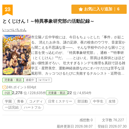
23
お気に入り追加
6
とくじけん！～特異事象研究部の活動記録～
いっぺいちゃん
市立陽ノ丘中学校には、今日もちょっとした「事件」が起こ
る。 消えたお弁当、謎の足跡、夜の校舎のウワサ、音楽室か
ら聞こえる不思議な音――。 そんな学校中の小さな困りごと
に首を突っ込むのが、「特異事象研究部」、通称・**特事研
（とくじけん）**だ。 ……とはいえ、部員は名探偵とはほど
遠い個性派ぞろい。 壮大すぎるトンデモ推理を真顔で語る雑
学王・星野美空、運動神経抜群なのにオバケだけは苦手な涼
風彩羽、カッコつけるたびに失敗するナルシスト・近野信
吾、事件の最中でもおやつを優先する食いしん坊・伊藤大
児童書・童話
連載中
ｼｮｰﾄｼｮｰﾄ
地、存在感が薄すぎるのに誰よりも真相を見ている図書委
24h.ポイント
604pt
員・月島優助。そして、そんな仲間たちに振り回されながら
2,278
22
位 / 228,635件
位 / 4,654件
小説
児童書・童話
も放っておけず、ツッコミ役として奔走する主人公・日向和
奏。 「犯人は宇宙人だ！」 「いや、未来人かもしれない！」
学園
青春
コメディ
日常ミステリー
部活動
中学生
友情
「それとも学校の七不思議？」 まともな推理はほとんど進ま
一話完結
ハートフル
ず、事件は毎回とんでもない方向へ暴走。それでも最後に
は、仲間たちの何気ない一言や小さな思いやりがつながり、
誰も傷つかない笑顔の結末へたどり着く。 これは、本格ミス
感想数 0
文字数 76,227
テリーではない。 名探偵になれなくても、誰かの「困った」
最終更新日 2026.08.07
登録日 2026.07.30