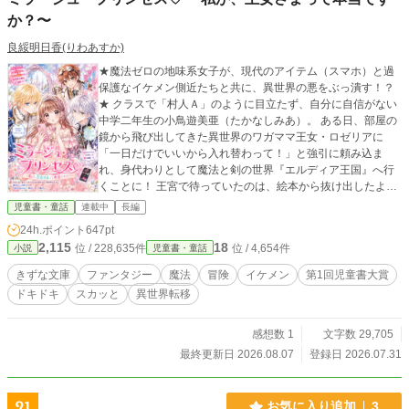
か？〜
良綏明日香(りわあすか)
★魔法ゼロの地味系女子が、現代のアイテム（スマホ）と過
保護なイケメン側近たちと共に、異世界の悪をぶっ潰す！？
★ クラスで「村人Ａ」のように目立たず、自分に自信がない
中学二年生の小鳥遊美亜（たかなしみあ）。 ある日、部屋の
鏡から飛び出してきた異世界のワガママ王女・ロゼリアに
「一日だけでいいから入れ替わって！」と強引に頼み込ま
れ、身代わりとして魔法と剣の世界『エルディア王国』へ行
くことに！ 王宮で待っていたのは、絵本から抜け出したよう
な三人の美形側近たち。 生真面目な騎士団長・レオンハル
児童書・童話
連載中
長編
ト。 冷徹で毒舌な魔法使い・ユーリウス。 無邪気な天才発明
24h.ポイント
647pt
家・ライト。 本来の高飛車なロゼリアとは違い、魔法を持た
2,115
18
位 / 228,635件
位 / 4,654件
小説
児童書・童話
ないながらも不器用で優しい美亜に、三人はあっという間に
心を奪われてしまう。 彼らは敵対する者には一切の容赦がな
きずな文庫
ファンタジー
魔法
冒険
イケメン
第1回児童書大賞
い冷酷な素顔を見せるが、美亜に対してだけは別人のように
ドキドキ
スカッと
異世界転移
甘く、過保護に守り抜こうとして……！？ そんな中、王位簒
奪を企む悪徳宰相が美亜の命を狙い始める。 絶対絶命のピン
チ――かと思いきや、美亜は安全な部屋に隠れることを拒
感想数 1
文字数 29,705
否！ 夜の晩餐会、美亜はあえて毒入りのグラスを手に取り宰
最終更新日 2026.08.07
登録日 2026.07.31
相を挑発する。そして、現代の武器『スマートフォン』の録
音機能を突きつけ、容赦ない側近たちとの華麗な連携プレイ
で悪徳宰相を完全論破＆スカッと成敗！ 俯いてばかりだった
21
お気に入り追加
3