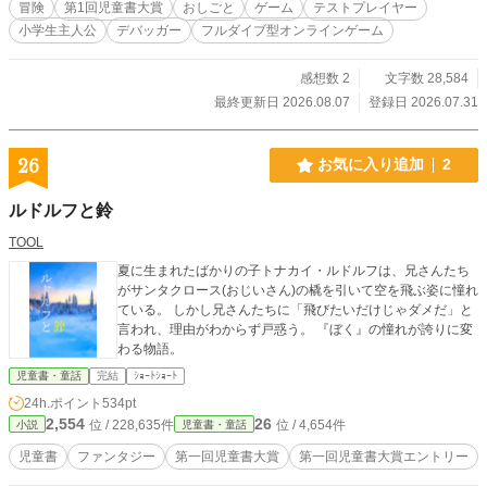
冒険
第1回児童書大賞
おしごと
ゲーム
テストプレイヤー
参加。 「お気に入り登録」「いいね」「投票」を、どうぞ
小学生主人公
デバッガー
フルダイブ型オンラインゲーム
よろしくお願いします。
感想数 2
文字数 28,584
最終更新日 2026.08.07
登録日 2026.07.31
26
お気に入り追加
2
ルドルフと鈴
TOOL
夏に生まれたばかりの子トナカイ・ルドルフは、兄さんたち
がサンタクロース(おじいさん)の橇を引いて空を飛ぶ姿に憧れ
ている。 しかし兄さんたちに「飛びたいだけじゃダメだ」と
言われ、理由がわからず戸惑う。 『ぼく』の憧れが誇りに変
わる物語。
児童書・童話
完結
ｼｮｰﾄｼｮｰﾄ
24h.ポイント
534pt
2,554
26
位 / 228,635件
位 / 4,654件
小説
児童書・童話
児童書
ファンタジー
第一回児童書大賞
第一回児童書大賞エントリー