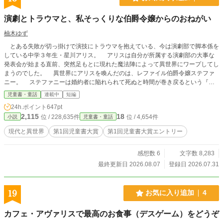
演劇とトラウマと、私そっくりな伯爵令嬢からのおねがい
柚木ゆず
とある失敗が切っ掛けで演技にトラウマを抱えている、今は演劇部で脚本係を
している中学３年生・星川アリス。 アリスは自分が所属する演劇部の大事な
発表会が始まる直前、突然足もとに現れた魔法陣によって異世界にワープしてし
まうのでした。 異世界にアリスを喚んだのは、レファイル伯爵令嬢ステファ
ニー。 ステファニーは婚約者に陥れられて死ぬと時間が巻き戻るという『ル
ープ』を繰り返していて、ようやく解決策を見つけていました。それを成功させ
児童書・童話
連載中
短編
るには姿がそっくりなアリスが必要で、アリスはステファニーから『自分のフリ
24h.ポイント
647pt
をして欲しい』と頼まれて――
2,115
18
位 / 228,635件
位 / 4,654件
小説
児童書・童話
現代と異世界
第1回児童書大賞
第1回児童書大賞エントリー
感想数 6
文字数 8,283
最終更新日 2026.08.07
登録日 2026.07.31
19
お気に入り追加
4
カフェ・アヴァリスで最高のお食事（デスゲーム）をどうぞ