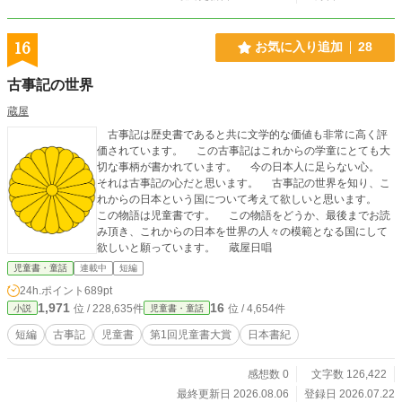
16
お気に入り追加
28
古事記の世界
蔵屋
古事記は歴史書であると共に文学的な価値も非常に高く評
価されています。 この古事記はこれからの学童にとても大
切な事柄が書かれています。 今の日本人に足らない心。
それは古事記の心だと思います。 古事記の世界を知り、こ
れからの日本という国について考えて欲しいと思います。
この物語は児童書です。 この物語をどうか、最後までお読
み頂き、これからの日本を世界の人々の模範となる国にして
欲しいと願っています。 蔵屋日唱
児童書・童話
連載中
短編
24h.ポイント
689pt
1,971
16
位 / 228,635件
位 / 4,654件
小説
児童書・童話
短編
古事記
児童書
第1回児童書大賞
日本書紀
感想数 0
文字数 126,422
最終更新日 2026.08.06
登録日 2026.07.22