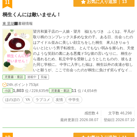
11
お気に入り追加
13
桐生くんには敵いません！
東 里胡
書籍情報
望月和菓子店の一人娘・望月 福(もちづき ふく)は、平凡が
取り柄のコンプレックス多めな女の子。 ある日、出会ったの
はアイドル並みに美しい顔立ちをした桐生 來人(きりゅう
らいと)という男子転校生。 とんでもない弱みを握られ、天使
のような笑顔の裏にある悪魔ドSな彼の言いなりに。 桐生か
ら逃れるため、私立中学を受験しようとしたものの、彼もま
た同じ学校に。 中学に入学した福は、桐生以外の友達が欲し
いと願うが、ここで出会ったのが桐生に負けず劣らずなイン
パクト女子。 一見物静かな美少女・水谷 咲綾（みずたに
児童書・童話
連載中
長編
さあや）は、話すと関西弁というギャップ女子。 桐生も咲綾
24h.ポイント
753pt
も福を独占したいがために、いつもケンカばかり。 だが中和
1,803
11
位 / 228,635件
位 / 4,654件
小説
児童書・童話
役のマイペース男子・梶洸平(かじ こうへい)も交え、いつの
間にか四人グループとなり、望んでいたような学生生活では
ほのぼの
YA
ラブコメ
友情
中学生
ないけれど、騒がしく楽しい日々を送っていた福。 そんなあ
る日、福は桐生が隠していた秘密に気づく。 友達なら、言っ
感想数 4
文字数 46,298
てほしかった――。
最終更新日 2026.08.07
登録日 2026.07.10