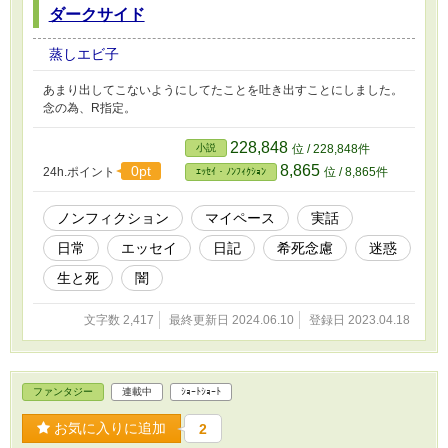
ダークサイド
蒸しエビ子
あまり出してこないようにしてたことを吐き出すことにしました。
念の為、R指定。
228,848
小説
位 / 228,848件
8,865
0pt
24h.ポイント
位 / 8,865件
ｴｯｾｲ・ﾉﾝﾌｨｸｼｮﾝ
ノンフィクション
マイペース
実話
日常
エッセイ
日記
希死念慮
迷惑
生と死
闇
文字数 2,417
最終更新日 2024.06.10
登録日 2023.04.18
ファンタジー
連載中
ｼｮｰﾄｼｮｰﾄ
お気に入りに追加
2