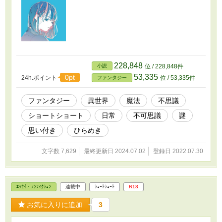
228,848
小説
位 / 228,848件
53,335
0pt
24h.ポイント
位 / 53,335件
ファンタジー
ファンタジー
異世界
魔法
不思議
ショートショート
日常
不可思議
謎
思い付き
ひらめき
文字数 7,629
最終更新日 2024.07.02
登録日 2022.07.30
ｴｯｾｲ・ﾉﾝﾌｨｸｼｮﾝ
連載中
ｼｮｰﾄｼｮｰﾄ
R18
お気に入りに追加
3