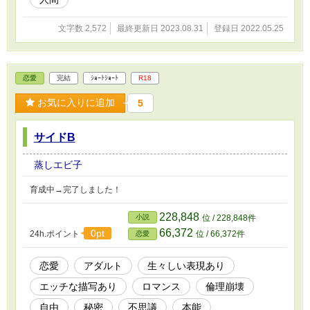
文字数 2,572
最終更新日 2023.08.31
登録日 2022.05.25
恋愛
完結
ｼｮｰﾄｼｮｰﾄ
R18
お気に入りに追加
5
サイドB
蒸しエビ子
育成中→完了しました！
228,848
小説
位 / 228,848件
66,372
0pt
24h.ポイント
位 / 66,372件
恋愛
恋愛
アダルト
生々しい表現あり
エッチな描写あり
ロマンス
倫理崩壊
自由
秘密
不思議
本能