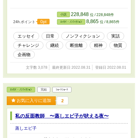
228,848
小説
位 / 228,848件
8,865
0pt
24h.ポイント
位 / 8,865件
ｴｯｾｲ・ﾉﾝﾌｨｸｼｮﾝ
エッセイ
日常
ノンフィクション
実話
チャレンジ
継続
断捨離
精神
物質
企画物
文字数 3,078
最終更新日 2022.08.31
登録日 2022.08.01
ｴｯｾｲ・ﾉﾝﾌｨｸｼｮﾝ
完結
ｼｮｰﾄｼｮｰﾄ
お気に入りに追加
2
私の反面教師 〜蒸しエビ子が吠える夜〜
蒸しエビ子