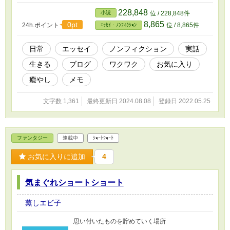
228,848
小説
位 / 228,848件
8,865
0pt
24h.ポイント
位 / 8,865件
ｴｯｾｲ・ﾉﾝﾌｨｸｼｮﾝ
日常
エッセイ
ノンフィクション
実話
生きる
ブログ
ワクワク
お気に入り
癒やし
メモ
文字数 1,361
最終更新日 2024.08.08
登録日 2022.05.25
ファンタジー
連載中
ｼｮｰﾄｼｮｰﾄ
お気に入りに追加
4
気まぐれショートショート
蒸しエビ子
思い付いたものを貯めていく場所