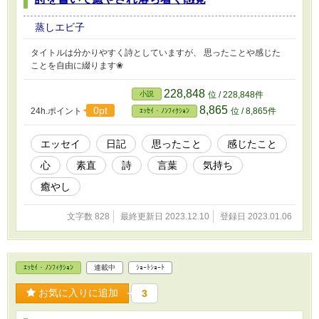
蒸しエビ子
タイトルは分かりやすく詩としていますが、 思ったことや感じた
ことを自由に綴ります❀
228,848
小説
位 / 228,848件
8,865
0pt
24h.ポイント
位 / 8,865件
ｴｯｾｲ・ﾉﾝﾌｨｸｼｮﾝ
エッセイ
日記
思ったこと
感じたこと
心
素直
詩
言葉
気持ち
癒やし
文字数 828
最終更新日 2023.12.10
登録日 2023.01.06
ｴｯｾｲ・ﾉﾝﾌｨｸｼｮﾝ
連載中
ｼｮｰﾄｼｮｰﾄ
お気に入りに追加
3