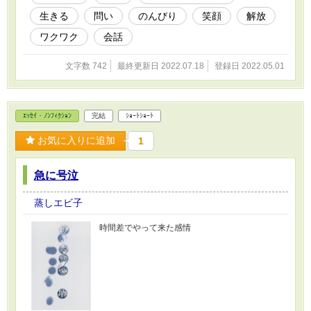
生きる
問い
のんびり
笑顔
解放
ワクワク
会話
文字数 742
最終更新日 2022.07.18
登録日 2022.05.01
ｴｯｾｲ・ﾉﾝﾌｨｸｼｮﾝ
完結
ｼｮｰﾄｼｮｰﾄ
お気に入りに追加
1
急に号泣
蒸しエビ子
時間差でやって来た感情