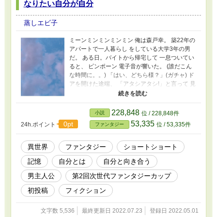
なりたい自分が自分
蒸しエビ子
ミーンミンミンミンミン 俺は森戸幸。 築22年の
アパートで一人暮らし をしている大学3年の男
だ。 ある日。バイトから帰宅して 一息ついてい
ると、 ピンポーン 電子音が響いた。 (誰だこん
な時間に。。) 「はい、どちら様？」(ガチャ) ド
アを開けた途端、 「アタシアタシ!」と言って 見
覚えのない女性が 駆け込んできた。 (どこかで会
ったっけな?) そんなことを考えている暇ではな
い。 「いやいや、ちょっと待って下さい！」 制
228,848
小説
位 / 228,848件
止するようなジェスチャーをすると、 「入っち
53,335
0pt
24h.ポイント
位 / 53,335件
ファンタジー
ゃダメ?」 瞳を潤ませた彼女を見て、 見事に俺
の良心は痛んだ。 それに、彼女は怪我をしてい
た。 よく見ると膝を擦り剥いていて、 見た目は
異世界
ファンタジー
ショートショート
とても痛々しい。 偶然、俺も転んだばかりで 他
記憶
自分とは
自分と向き合う
人事とは思えなかった。 という訳で、手当のた
めに 一時的に家に上げることにした。
男主人公
第2回次世代ファンタジーカップ
初投稿
フィクション
文字数 5,536
最終更新日 2022.07.23
登録日 2022.05.01