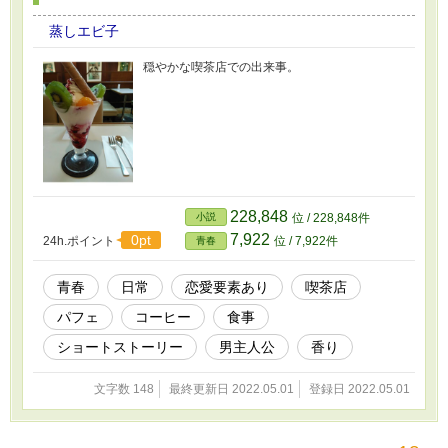
蒸しエビ子
穏やかな喫茶店での出来事。
228,848
小説
位 / 228,848件
7,922
0pt
24h.ポイント
位 / 7,922件
青春
青春
日常
恋愛要素あり
喫茶店
パフェ
コーヒー
食事
ショートストーリー
男主人公
香り
文字数 148
最終更新日 2022.05.01
登録日 2022.05.01