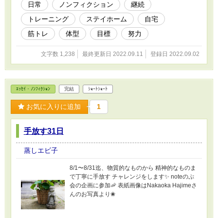
日常
ノンフィクション
継続
トレーニング
ステイホーム
自宅
筋トレ
体型
目標
努力
文字数 1,238
最終更新日 2022.09.11
登録日 2022.09.02
ｴｯｾｲ・ﾉﾝﾌｨｸｼｮﾝ
完結
ｼｮｰﾄｼｮｰﾄ
お気に入りに追加
1
手放す31日
蒸しエビ子
8/1〜8/31迄、物質的なものから 精神的なものま
で丁寧に手放す チャレンジをします✨ noteのぷ
会の企画に参加🦐 表紙画像はNakaoka Hajimeさ
んのお写真より❀