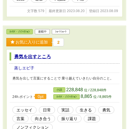
文字数 579
最終更新日 2023.08.20
登録日 2023.08.09
ｴｯｾｲ・ﾉﾝﾌｨｸｼｮﾝ
連載中
ｼｮｰﾄｼｮｰﾄ
お気に入りに追加
2
勇気を出すところ
蒸しエビ子
勇気を出して言葉にすることで 乗り越えていきたい自分のこと。
228,848
小説
位 / 228,848件
8,865
0pt
24h.ポイント
位 / 8,865件
ｴｯｾｲ・ﾉﾝﾌｨｸｼｮﾝ
エッセイ
日常
実話
生きる
勇気
言葉
向き合う
振り返り
課題
ノンフィクション