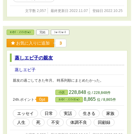
文字数 2,057
最終更新日 2022.11.07
登録日 2022.10.25
ｴｯｾｲ・ﾉﾝﾌｨｸｼｮﾝ
完結
ｼｮｰﾄｼｮｰﾄ
お気に入りに追加
3
蒸しエビ子の親友
蒸しエビ子
親友の過ごしてきた年月。 時系列順にまとめたかった。
228,848
小説
位 / 228,848件
8,865
0pt
24h.ポイント
位 / 8,865件
ｴｯｾｲ・ﾉﾝﾌｨｸｼｮﾝ
エッセイ
日常
実話
生きる
家族
人生
死
不安
体調不良
回顧録