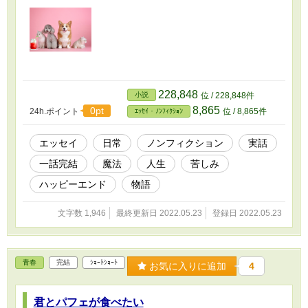
228,848
小説
位 / 228,848件
8,865
0pt
24h.ポイント
位 / 8,865件
ｴｯｾｲ・ﾉﾝﾌｨｸｼｮﾝ
エッセイ
日常
ノンフィクション
実話
一話完結
魔法
人生
苦しみ
ハッピーエンド
物語
文字数 1,946
最終更新日 2022.05.23
登録日 2022.05.23
青春
完結
ｼｮｰﾄｼｮｰﾄ
お気に入りに追加
4
君とパフェが食べたい