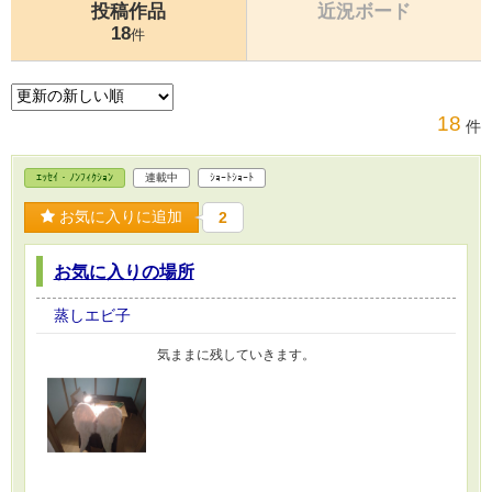
投稿作品
近況ボード
18
件
18
件
ｴｯｾｲ・ﾉﾝﾌｨｸｼｮﾝ
連載中
ｼｮｰﾄｼｮｰﾄ
お気に入りに追加
2
お気に入りの場所
蒸しエビ子
気ままに残していきます。