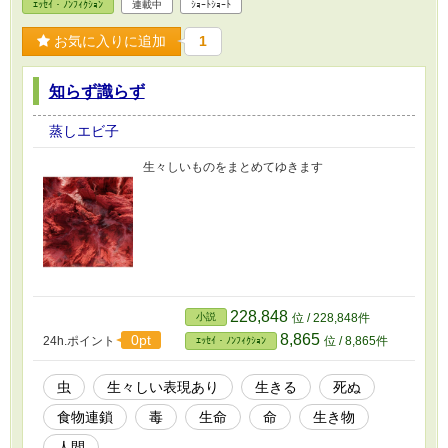
ｴｯｾｲ・ﾉﾝﾌｨｸｼｮﾝ
連載中
ｼｮｰﾄｼｮｰﾄ
お気に入りに追加
1
知らず識らず
蒸しエビ子
生々しいものをまとめてゆきます
228,848
小説
位 / 228,848件
8,865
0pt
24h.ポイント
位 / 8,865件
ｴｯｾｲ・ﾉﾝﾌｨｸｼｮﾝ
虫
生々しい表現あり
生きる
死ぬ
食物連鎖
毒
生命
命
生き物
人間