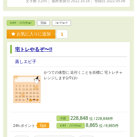
文字数 3,255
最終更新日 2022.10.16
登録日 2022.05.06
ｴｯｾｲ・ﾉﾝﾌｨｸｼｮﾝ
完結
ｼｮｰﾄｼｮｰﾄ
お気に入りに追加
1
宅トレやるぞ〜!!
蒸しエビ子
かつての体型に 近付くことを目標に 宅トレチャ
レンジします(≧∇≦)/♪
228,848
小説
位 / 228,848件
8,865
0pt
24h.ポイント
位 / 8,865件
ｴｯｾｲ・ﾉﾝﾌｨｸｼｮﾝ