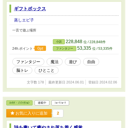
ギフトボックス
蒸しエビ子
一言で遊ぶ場所
228,848
小説
位 / 228,848件
53,335
0pt
24h.ポイント
位 / 53,335件
ファンタジー
ファンタジー
魔法
遊び
自由
脳トレ
ひとこと
文字数 178
最終更新日 2024.06.01
登録日 2024.02.06
ｴｯｾｲ・ﾉﾝﾌｨｸｼｮﾝ
連載中
ｼｮｰﾄｼｮｰﾄ
お気に入りに追加
2
詩を書いて癒やされ落ち着く感覚