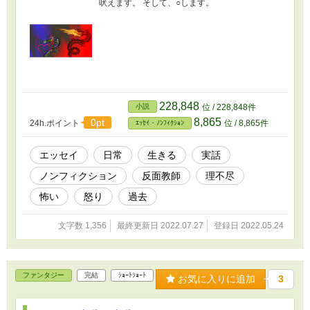
吠えます。 そして、○します。
228,848
小説
位 / 228,848件
8,865
0pt
24h.ポイント
位 / 8,865件
ｴｯｾｲ・ﾉﾝﾌｨｸｼｮﾝ
エッセイ
日常
生きる
実話
ノンフィクション
反面教師
理不尽
怖い
怒り
過去
文字数 1,356
最終更新日 2022.07.27
登録日 2022.05.24
ファンタジー
完結
ｼｮｰﾄｼｮｰﾄ
お気に入りに追加
3