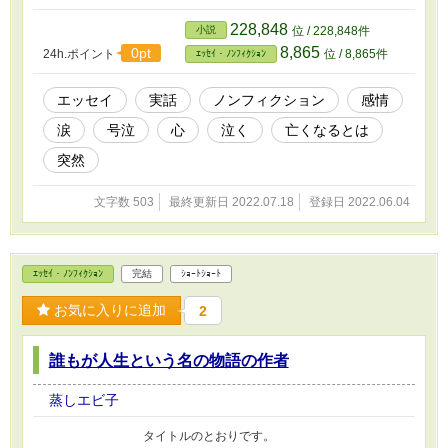
228,848
小説
位 / 228,848件
8,865
0pt
24h.ポイント
位 / 8,865件
ｴｯｾｲ・ﾉﾝﾌｨｸｼｮﾝ
エッセイ
実話
ノンフィクション
感情
涙
号泣
心
泣く
亡くなるとは
突然
文字数 503
最終更新日 2022.07.18
登録日 2022.06.04
ｴｯｾｲ・ﾉﾝﾌｨｸｼｮﾝ
完結
ｼｮｰﾄｼｮｰﾄ
お気に入りに追加
2
誰もが人生という名の物語の作者
蒸しエビ子
タイトルのとおりです。