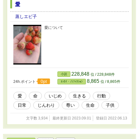
愛
蒸しエビ子
愛について
228,848
小説
位 / 228,848件
8,865
0pt
24h.ポイント
位 / 8,865件
ｴｯｾｲ・ﾉﾝﾌｨｸｼｮﾝ
愛
命
いじめ
生きる
行動
日常
じんわり
尊い
生命
子供
文字数 3,934
最終更新日 2023.09.01
登録日 2022.06.13