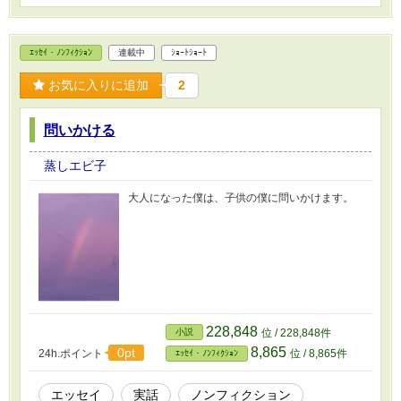
ｴｯｾｲ・ﾉﾝﾌｨｸｼｮﾝ
連載中
ｼｮｰﾄｼｮｰﾄ
お気に入りに追加
2
問いかける
蒸しエビ子
大人になった僕は、子供の僕に問いかけます。
228,848
小説
位 / 228,848件
8,865
0pt
24h.ポイント
位 / 8,865件
ｴｯｾｲ・ﾉﾝﾌｨｸｼｮﾝ
エッセイ
実話
ノンフィクション