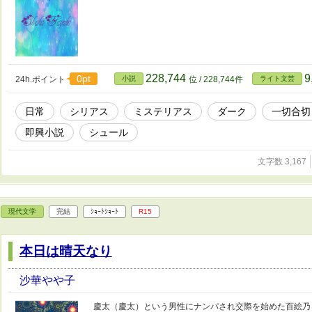
228,744
9
0pt
24h.ポイント
小説
位 / 228,744件
ライト文芸
日常
シリアス
ミステリアス
ダーク
一切合切
即興小説
シュール
文字数 3,167
現代文学
完結
ｼｮｰﾄｼｮｰﾄ
R15
本日は晴天なり
沙華やや子
慶太（慶太）という男性にナンパされ交際を始めた百絵乃（