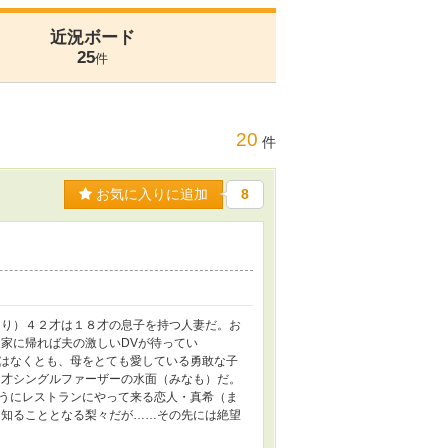
近況ボード
25
件
20
件
お気に入りに追加
8
（りり）４２才は１８才の息子を持つ人妻だ。お
家に帰れば夫の激しいDVが待ってい
はなくとも、母をとても愛している勇敢な子
０才シングルファーザーの水面（みなも）だ。
うにレストランにやって来る恋人・真希（ま
知ることとなる梨々だが……その先には絶望