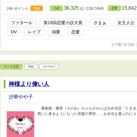
36,325
15,84
7pt
24h.ポイント
小説
位 / 228,744件
恋愛
ファタール
第19回恋愛小説大賞
ざまぁ
女主人公
DV
レイプ
溺愛
恋愛
文字数 50,588
キャラ文芸
完結
ｼｮｰﾄｼｮｰﾄ
神様より偉い人
沙華やや子
看板娘・園美（そのみ）ちゃんががんばる弁当店『ときゑ
買いに来るようになった長髪の男性……お弁当を選ぶのに３