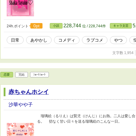
228,744
5
0pt
24h.ポイント
小説
位 / 228,744件
キャラ文芸
日常
あやかし
コメディ
ラブコメ
やつ
文字数 1,954
恋愛
完結
ｼｮｰﾄｼｮｰﾄ
赤ちゃんホシイ
沙華やや子
瑠璃絵（るりえ）は賢児（けんじ）にお熱。二人は愛し合
る。 切なく甘い日々を送る瑠璃絵のこんな一日。