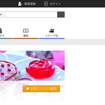
新規登録
ログイン
ネス
書籍
メディア化
お気に入りに追加