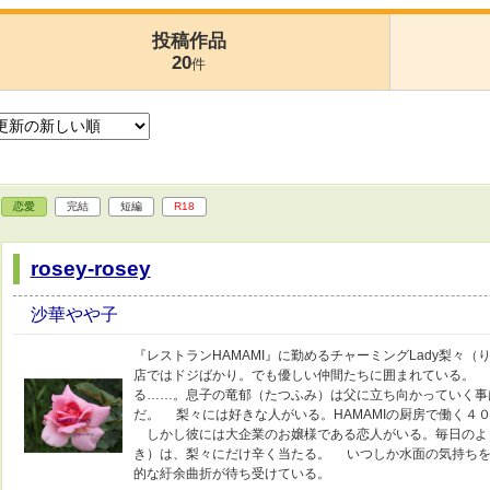
投稿作品
20
件
恋愛
完結
短編
R18
rosey-rosey
沙華やや子
『レストランHAMAMI』に勤めるチャーミングLady梨々
店ではドジばかり。でも優しい仲間たちに囲まれている。 
る……。息子の竜郁（たつふみ）は父に立ち向かっていく事
だ。 梨々には好きな人がいる。HAMAMIの厨房で働く４
しかし彼には大企業のお嬢様である恋人がいる。毎日のよ
き）は、梨々にだけ辛く当たる。 いつしか水面の気持ちを
的な紆余曲折が待ち受けている。