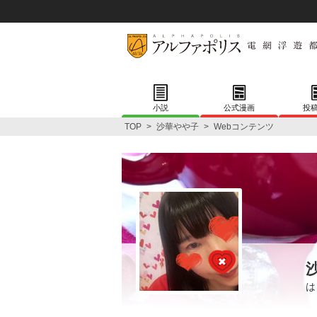
小説
公式漫画
投
TOP
>
沙華やや子
>
Webコンテンツ
はじ