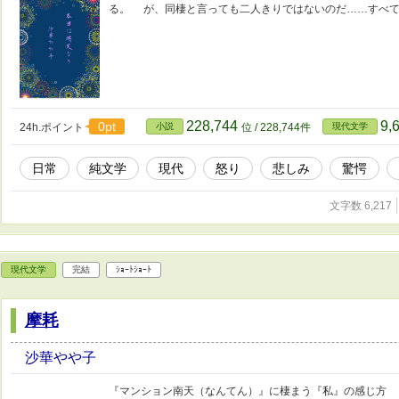
る。 が、同棲と言っても二人きりではないのだ……すべ
228,744
9,
0pt
24h.ポイント
小説
位 / 228,744件
現代文学
日常
純文学
現代
怒り
悲しみ
驚愕
文字数 6,217
現代文学
完結
ｼｮｰﾄｼｮｰﾄ
摩耗
沙華やや子
『マンション南天（なんてん）』に棲まう『私』の感じ方