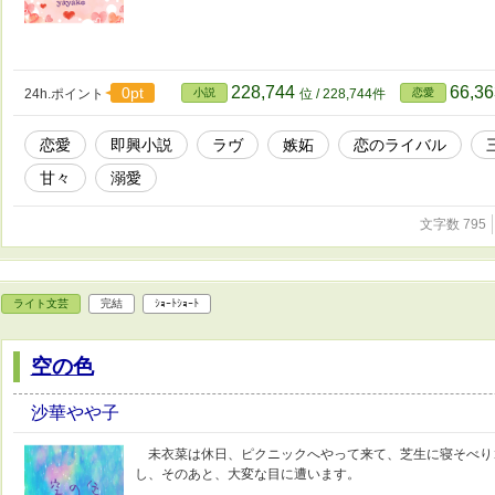
228,744
66,3
0pt
24h.ポイント
小説
位 / 228,744件
恋愛
恋愛
即興小説
ラヴ
嫉妬
恋のライバル
甘々
溺愛
文字数 795
ライト文芸
完結
ｼｮｰﾄｼｮｰﾄ
空の色
沙華やや子
未衣菜は休日、ピクニックへやって来て、芝生に寝そべり
し、そのあと、大変な目に遭います。