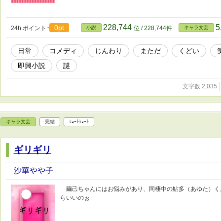
228,744
5
0pt
24h.ポイント
小説
位 / 228,744件
キャラ文芸
日常
コメディ
じんわり
まただ
くどい
即興小説
謎
文字数 2,035
キャラ文芸
完結
ｼｮｰﾄｼｮｰﾄ
ギリギリ
沙華やや子
繭己ちゃんにはお悩みがあり、同棲中の鮎多（あゆた）く
らいいのぉ