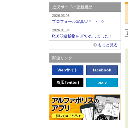
近況ボードの更新履歴
2026.03.08
プロフォール写真♡＊：·゚✧
2026.01.04
R18♡連載物をUPいたしました！
もっと見る
関連リンク
Webサイト
facebook
X(旧Twitter)
pixiv