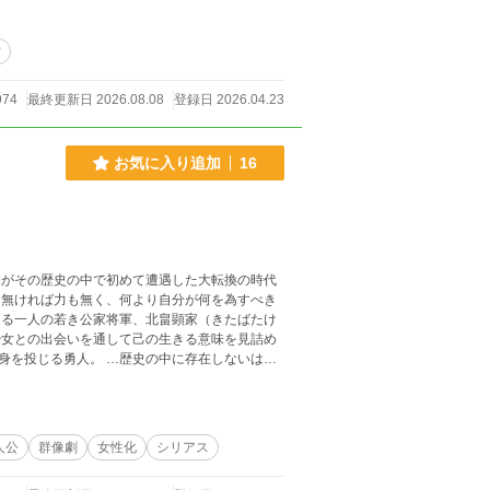
営
974
最終更新日 2026.08.08
登録日 2026.04.23
お気に入り追加
16
本がその歴史の中で初めて遭遇した大転換の時代
も無ければ力も無く、何より自分が何を為すべき
える一人の若き公家将軍、北畠顕家（きたばたけ
身を投じる勇人。 …歴史の中に存在しないはず
もっとも彼や彼女が真に自
人公
群像劇
女性化
シリアス