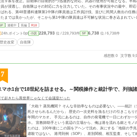
憲法９条を改正。自衛隊の自衛的かつ迅速的な対応、武器の使用が可能となる。半島
作員が浸透し、自衛隊はその対応に力を注力していた。その有事状況中の最中、即応
呼ばれる、第48普通科連隊第1中隊の隊員達は工作員討伐、並びに民間人救出の任
せたまでは良かったが、そこから第1中隊の隊員達は不可解な状況に巻き込まれていく....
SF
連載中
長編
R18
228,793
6,738
24h.ポイント
0pt
位 / 228,793件
位 / 6,738件
小説
SF
歴史改変
自衛隊
感想数 0
文字数 9,
7
スマホ1台で18世紀を詰ませる。～関税操作と統計学で、列強
寝て起きたら異世界じゃなくて会議室だった
「大砲？ 蒸気機関？ そんな非効率なものは必要ない。――統計
死させられるんだから」 歴史の一次史料を漁るだけの引きこもりだった俺が転生したのは、1700年、清朝・康熙
年間のマカオ。 手元にあるのは、自作の発電機で一日にわずか一
ホ。 宣教師助手という底辺の立場から、俺は港を流れる銀とモノの動きをスマホに叩き込む。 そこに浮かび上がっ
たのは、100年後にこの国をアヘンで沈め、灰にする「地獄の予兆」だった。 俺が仕掛けるのは
虐殺ではない。 港湾則例（SOP）、差別関税、相互監査、そして緻密な統計。 「あのアホな