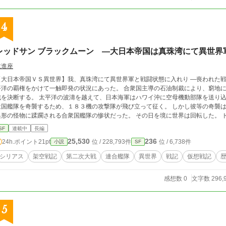
4
レッドサン ブラックムーン ―大日本帝国は真珠湾にて異世界
弐進座
大日本帝国ＶＳ異世界】我、真珠湾にて異世界軍と戦闘状態に入れり ―喪われた戦争― 1941年、大日本帝国とアメリカ合衆国は太
平洋の覇権をかけて一触即発の状況にあった。 合衆国主導の石油制裁により、窮地
戦を決断する。 太平洋の波濤を越えて、日本海軍はハワイ沖に空母機動部隊を送り込
衆国艦隊を奇襲するため、１８３機の攻撃隊が飛び立って征く。 しかし彼等の奇襲は
異形の怪物に蹂躙される合衆国艦隊の惨状だった。 その日を境に世界は回転した。 
物が次々と出現し、人類は試練の時代を迎える。 ※楽しんでいただけましたら、 感想等をいただけますと、幸いです。 よろ
SF
連載中
長編
しくお願いします！
25,530
236
24h.ポイント
21pt
位 / 228,793件
位 / 6,738件
小説
SF
シリアス
架空戦記
第二次大戦
連合艦隊
異世界
戦記
仮想戦記
感想数 0
文字数 296,
5