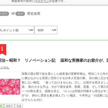
検索条件の保存には
ログイン
が必要です。
SF
歴史改変
テゴリ
タグ
1
明治～昭和？ リノベーション記 温和な実務家のお節介が、
ふじやん
深夜の霞が関で命を落とした経産省の実務官僚は、明治二十八年の台湾・台北
に燃えながらも現実に空回りする日本人官吏の家。 目の前に広が
能しない物流。 「放っておけませんね。少し、お節介を焼きましょう」 三歳の身体に宿る三十代の知性と実務感
覚。 彼の小さな手は、やがて衛生改革、医療、流通、そして軍の兵站にまで及んでい
一つの島を変え、国家を支え、 ついには列強の均衡すら揺るがすことになる。 これは、温
介”が、 静かに歴史を書き換えていく物語。 ※本作は「小説家になろう」にて先行更新中です。続きが気になる方
はそちらもぜひ。
SF
連載中
長編