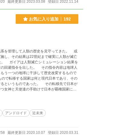
920
最終更新日 2023.03.08
登録日 2022.11.14
お気に入り追加
192
系を管理して人類の歴史を見守ってきた。 或
施し、その結果は22世紀まで確実に人類が滅亡
結果を
亡の回避指令を出した。 その指令内容は地球人
るもう一つの地球に干渉して歴史改変するもので
であった。 その転移先で日本が
持つ女神と天使達の手助けで日本が覇権国家にな
アンドロイド
近未来
258
最終更新日 2020.10.07
登録日 2020.03.31