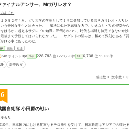
ファイナルアンサー、Mrガリレオ？
ちみあくた
１５８２年４月、ピサ大学の学生としてミサに参加している若きガリレオ・ガリレ
という奇妙な学生と出会った。 魔法に似た不思議な力で、いきなりピサの聖堂か
ルをはるかに超えるサグレドの知識に圧倒されつつ、時代も場所も特定できない奇妙
最後まで傍観してはいられなかった。 サグレドの望みは、極めて深刻なある「質
げかける事にあったのだ。
SF
完結
短編
228,793
6,738
24h.ポイント
0pt
位 / 228,793件
位 / 6,738件
小説
SF
SF
歴史改変
感想数 0
文字数 10,
6
戦国自衛隊 小田原の戦い
サキモリ
2010年、日本国内における度重なるテロ発生を受けて、日本政府はアジアでの確た