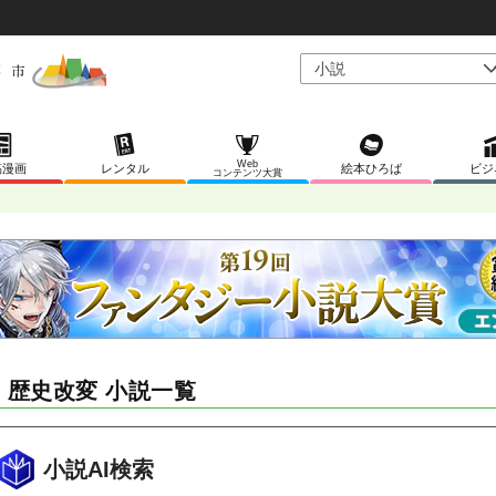
Web
稿漫画
レンタル
絵本ひろば
ビジ
コンテンツ大賞
F 歴史改変 小説一覧
小説AI検索