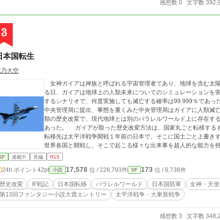
感想数 0
文字数 392,
3
日本国転生
北乃大空
女神ガイアは神族と呼ばれる宇宙管理者であり、地球を含む太陽
る日、ガイアは地球上の人類未来についてのシミュレーションを実
するシナリオで、何度実施しても滅亡する確率は99.999％であった。 ガイアは人類滅亡シミュレーション
中央管理局に提出、事態を重くみた中央管理局はガイアに人類滅
類の歴史改変で、現代地球とは別のパラレルワールド上に存在す
あった。 ガイアが取った歴史改変方法は、国家丸ごと転移するもので転移する国家は何と現代日本であり、その
転移先は太平洋戦争開戦１年前の日本で、そこに国土ごと上書きするというもの
世界各国と開戦し、そこで起こる様々な出来事を超人的な能力を
り、人類滅亡を回避させて行くのであった。
SF
連載中
長編
R15
17,578
173
24h.ポイント
42pt
位 / 228,793件
位 / 6,738件
小説
SF
歴史改変
IF戦記
日本国転移
パラレルワールド
日本国防軍
女神・天使
第13回ファンタジー小説大賞エントリー
太平洋戦争・大東亜戦争
感想数 3
文字数 348,