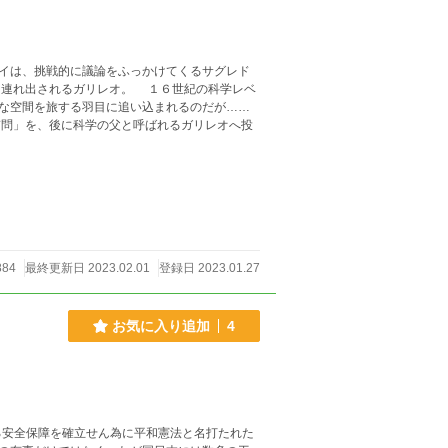
イは、挑戦的に議論をふっかけてくるサグレド
ら連れ出されるガリレオ。 １６世紀の科学レベ
な空間を旅する羽目に追い込まれるのだが……
問」を、後に科学の父と呼ばれるガリレオへ投
884
最終更新日 2023.02.01
登録日 2023.01.27
お気に入り追加
4
る安全保障を確立せん為に平和憲法と名打たれた