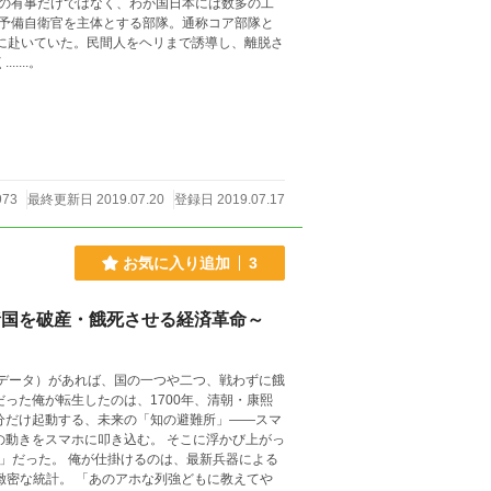
の有事だけではなく、わが国日本には数多の工
予備自衛官を主体とする部隊。通称コア部隊と
務に赴いていた。民間人をヘリまで誘導し、離脱さ
...。
973
最終更新日 2019.07.20
登録日 2019.07.17
お気に入り追加
3
諸国を破産・餓死させる経済革命～
（データ）があれば、国の一つや二つ、戦わずに餓
分だけ起動する、未来の「知の避難所」――スマ
、最新兵器による
列強どもに教えてや