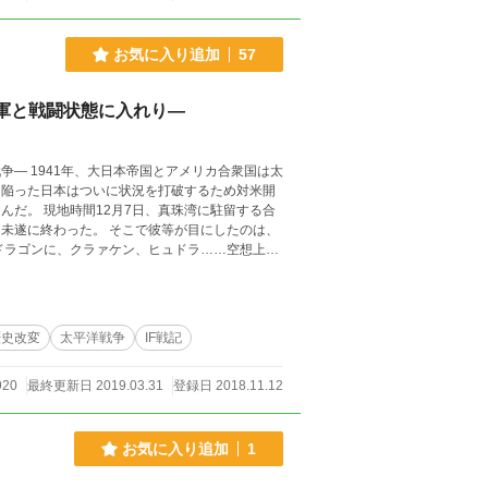
お気に入り追加
57
軍と戦闘状態に入れり―
に陥った日本はついに状況を打破するため対米開
んだ。 現地時間12月7日、真珠湾に駐留する合
未遂に終わった。 そこで彼等が目にしたのは、
ドラゴンに、クラァケン、ヒュドラ……空想上の
歴史改変
太平洋戦争
IF戦記
920
最終更新日 2019.03.31
登録日 2018.11.12
お気に入り追加
1