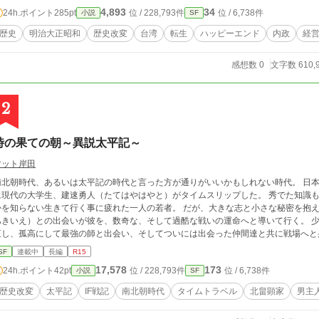
4,893
34
24h.ポイント
285pt
位 / 228,793件
位 / 6,738件
小説
SF
歴史
明治大正昭和
歴史改変
台湾
転生
ハッピーエンド
内政
経
感想数 0
文字数 610,
2
時の果ての朝～異説太平記～
マット岸田
南北朝時代、あるいは太平記の時代と言った方が通りがいいかもしれない時代。 日
に現代の大学生、建速勇人（たてはやはやと）がタイムスリップした。 秀でた知識
かを知らない生きて行く事に疲れた一人の若者。 だが、大きな志と小さな秘密を抱
きいえ）との出会いが彼を、数奇な、そして過酷な戦いの運命へと導いて行く。 少女との出会いを通して己の生きる意味を見詰め
直し、孤高にして最強の師と出会い、そしてついには出会った仲間達と共に戦場へと
異物が混ざった太平記の物語はどう形作られていくのだろうか。そして奇妙に歪んだその時の果ては… "
SF
連載中
長編
R15
身の幸福だけを願ったのであれば、運命を擲っていただろうが…"
17,578
173
24h.ポイント
42pt
位 / 228,793件
位 / 6,738件
小説
SF
歴史改変
太平記
IF戦記
南北朝時代
タイムトラベル
北畠顕家
男主