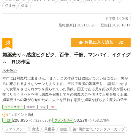
孕ませ
媚薬
文字数 14,048
最終更新日 2021.08.20
登録日 2020.10.14
13
お気に入り追加
82
媚薬売り～感度ビクビク、百倍、千倍、マンバイ、イクイグ
～ R18作品
木全伸治
本作には対魔忍は出ません。 また、この作品では盗賊がひどい目に会い、男が
男に犯されるようなシーンもあります。 平和主義者の媚薬売り、盗賊につかま
って女装をさせられケツを掘られていた男娘、国王である兄を妬み男女が淫らに
交じり合うサバトを催し悪魔を召喚してその悪魔の力を借りて玉座を狙う王弟、
媚薬売りへの嫌がらせのため、人々を狂わす悪質な媚薬をばらまく魔女の弟子。
注：脳卒中で倒れる前に対魔忍のシナリオに少しだけ関わらせてもらっています
ファンタジー
連載中
長編
R18
が、本作は対魔忍とは無関係です。ご了承ください。 最初は、媚薬を専門に売
24h.ポイント
0pt
っているわけではなかった。 だが、媚薬を望む客が多く、不妊に悩む王妃など
228,635
53,270
位 / 228,635件
位 / 53,270件
小説
ファンタジー
王家にまで，その名が轟く頃には、普通の薬師と訂正するのが面倒くさくなり、
王国一の媚薬売りと呼ばれるのにもなれてしまっていた。 そして、その媚薬を
ファンタジー
魔法
異世界
媚薬
第3回次世代ファンタジーカップ
使ってよろず厄介ごとを引き受けるようになった。