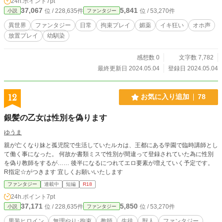
24h.ポイント
7pt
37,067
5,841
位 / 228,635件
位 / 53,270件
小説
ファンタジー
異世界
ファンタジー
日常
拘束プレイ
媚薬
イキ狂い
オホ声
放置プレイ
幼馴染
感想数 0
文字数 7,782
最終更新日 2024.05.04
登録日 2024.05.04
12
お気に入り追加
78
銀髪の乙女は性別を偽ります
ゆうま
親が亡くなり妹と孤児院で生活していたルカは、王都にある学園で臨時講師とし
て働く事になった。 何故か書類ミスで性別が間違って登録されていた為に性別
を偽り教師をするが…… 後半になるにつれてエロ要素が増えていく予定です。
R指定☆がつきます 宜しくお願いいたします
ファンタジー
連載中
短編
R18
24h.ポイント
7pt
37,171
5,850
位 / 228,635件
位 / 53,270件
小説
ファンタジー
男装ヒロイン
無理やり･拘束
教師
生徒
獣人
ファンタジー