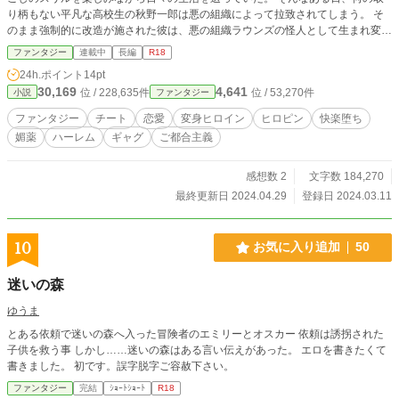
り柄もない平凡な高校生の秋野一郎は悪の組織によって拉致されてしまう。 そ
のまま強制的に改造が施された彼は、悪の組織ラウンズの怪人として生まれ変わ
ってしまった。 そんな彼に与えられた使命は、変身ヒロインの殲滅。 精神まで
ファンタジー
連載中
長編
R18
悪に染められた彼はその使命に従い、自らの能力で変身ヒロインを手中に収める
24h.ポイント
14pt
ことを心に誓う。 そして世界は、ゆっくりと悪に染まっていくのだった。
30,169
4,641
位 / 228,635件
位 / 53,270件
小説
ファンタジー
ファンタジー
チート
恋愛
変身ヒロイン
ヒロピン
快楽堕ち
媚薬
ハーレム
ギャグ
ご都合主義
感想数 2
文字数 184,270
最終更新日 2024.04.29
登録日 2024.03.11
10
お気に入り追加
50
迷いの森
ゆうま
とある依頼で迷いの森へ入った冒険者のエミリーとオスカー 依頼は誘拐された
子供を救う事 しかし……迷いの森はある言い伝えがあった。 エロを書きたくて
書きました。 初です。誤字脱字ご容赦下さい。
ファンタジー
完結
ｼｮｰﾄｼｮｰﾄ
R18