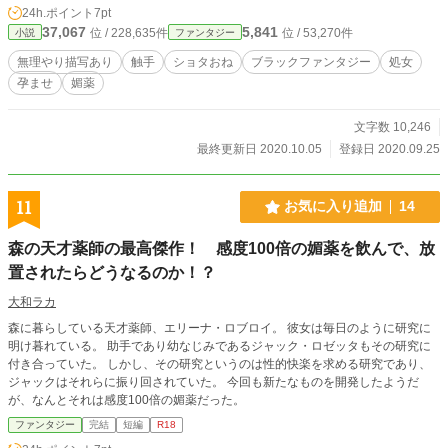
24h.ポイント
7pt
37,067
5,841
位 / 228,635件
位 / 53,270件
小説
ファンタジー
無理やり描写あり
触手
ショタおね
ブラックファンタジー
処女
孕ませ
媚薬
文字数 10,246
最終更新日 2020.10.05
登録日 2020.09.25
11
お気に入り追加
14
森の天才薬師の最高傑作！ 感度100倍の媚薬を飲んで、放
置されたらどうなるのか！？
大和ラカ
森に暮らしている天才薬師、エリーナ・ロブロイ。 彼女は毎日のように研究に
明け暮れている。 助手であり幼なじみであるジャック・ロゼッタもその研究に
付き合っていた。 しかし、その研究というのは性的快楽を求める研究であり、
ジャックはそれらに振り回されていた。 今回も新たなものを開発したようだ
が、なんとそれは感度100倍の媚薬だった。
ファンタジー
完結
短編
R18