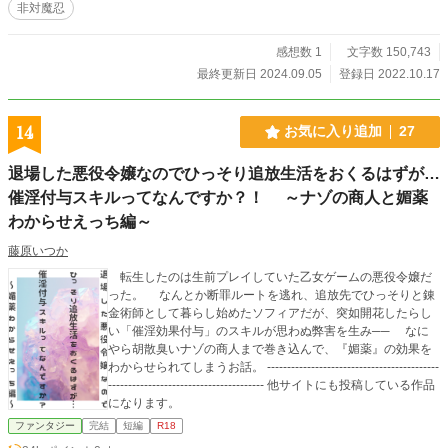
非対魔忍
感想数 1
文字数 150,743
最終更新日 2024.09.05
登録日 2022.10.17
14
お気に入り追加
27
退場した悪役令嬢なのでひっそり追放生活をおくるはずが…
催淫付与スキルってなんですか？！ ～ナゾの商人と媚薬
わからせえっち編～
藤原いつか
転生したのは生前プレイしていた乙女ゲームの悪役令嬢だ
った。 なんとか断罪ルートを逃れ、追放先でひっそりと錬
金術師として暮らし始めたソフィアだが、突如開花したらし
い「催淫効果付与」のスキルが思わぬ弊害を生み── なに
やら胡散臭いナゾの商人まで巻き込んで、『媚薬』の効果を
わからせられてしまうお話。 -------------------------------------------
--------------------------------------- 他サイトにも投稿している作品
になります。
ファンタジー
完結
短編
R18