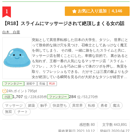
1
お気に入り追加
4,146
【R18】スライムにマッサージされて絶頂しまくる女の話
白木 白亜
突如として異世界転移した日本の大学生、タツシ。 世界にと
って致命的な抜け穴を見つけ、召喚士としてあっけなく魔王
を倒してしまう。 その後、一緒に旅をしたスライムと共に、
マッサージ店を開くことにした。卑猥な目的で。 裏があると
も知れず、王都一番の人気になるマッサージ店「スライム・
リフレ」。スライムを巧みに操って体のツボを押し、角質を
取り、リフレッシュもできる。 だがそこは三度の飯よりも少
女が絶頂している瞬間を見るのが大好きなタツシが経営する
店。 そんな店では、膣に媚薬100%の粘液を注入され、美少
ファンタジー
連載中
長編
R18
女たちが「気持ちよくなって」いる！！！ 感想大歓迎です！
24h.ポイント
795pt
※1グロは一切ありません。登場人物が圧倒的な不幸になるこ
1,707
284
位 / 228,635件
位 / 53,270件
小説
ファンタジー
とも（たぶん）ありません。今日も王都は平和です。異種姦
というよりは、スライムは主人公の補助ツールとして扱われ
マッサージ
媚薬
触手
快楽堕ち
異世界
転移
勇者
魔法
ます。そっち方面を期待していた方はすみません。
無双
チート
感想数 80
文字数 443,891
最終更新日 2021.10.12
登録日 2020.04.27