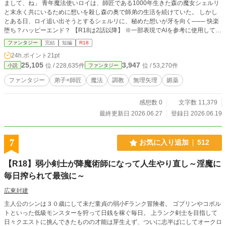
まして、ね」 青年魔法使いロイは、師匠である1000年生きた森の魔女シェルリ
と末永く共にいるために想いを殺し森の奥で師弟の生活を続けていた。 しかし
とある日、ロイ追い出そうとするシェルリに、秘めた想いが牙を向く─── 快楽
堕ち？ハッピーエンド？ 【R18は2話以降】 ※一部表現でAIを参考に使用してい
ます。キャラ設定・プロット・文章調整は全て作者が行っています。
ファンタジー
完結
短編
R18
24h.ポイント
21pt
25,105
3,947
位 / 228,635件
位 / 53,270件
小説
ファンタジー
ファンタジー
弟子×師匠
魔法
調教
無理矢理
媚薬
感想数 0
文字数 11,379
最終更新日 2026.06.27
登録日 2026.06.19
7
お気に入り追加
512
【R18】弱小剣士が降魔術師になって人生やり直し～淫魔に
毎日搾られて最強に～
広東封建
主人公のシンは３０歳にして未だ童貞の弱小Fランク冒険者。 ゴブリンやコボル
トといった低級モンスターを狩って日銭を稼ぐ毎日。 上ランク剣士を目指して
日々クエストに挑んできたものの才能は芽生えず、ついに志半ばにしてオークロ