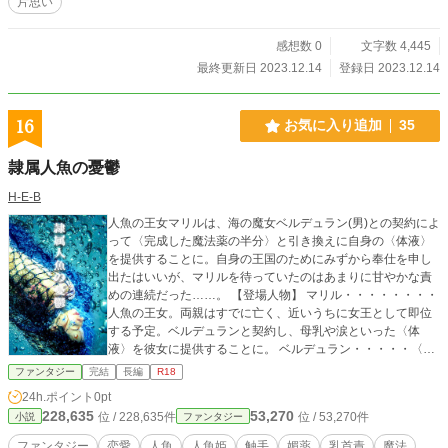
片思い
感想数 0
文字数 4,445
最終更新日 2023.12.14
登録日 2023.12.14
16
お気に入り追加
35
隷属人魚の憂鬱
H-E-B
人魚の王女マリルは、海の魔女ベルデュラン(男)との契約によ
って〈完成した魔法薬の半分〉と引き換えに自身の〈体液〉
を提供することに。自身の王国のためにみずから奉仕を申し
出たはいいが、マリルを待っていたのはあまりに甘やかな責
めの連続だった……。 【登場人物】 マリル・・・・・・・・
人魚の王女。両親はすでに亡く、近いうちに女王として即位
する予定。ベルデュランと契約し、母乳や涙といった〈体
液〉を彼女に提供することに。 ベルデュラン・・・・・〈海
の魔女〉。下半身はタコ。身体的な性別は〈男性〉だが、長
ファンタジー
完結
長編
R18
い年月を生きるうちに性別を超越した存在になりつつある。
24h.ポイント
0pt
魔法薬の原料として貴重な人魚の体液を安定的に得たいと思
228,635
53,270
位 / 228,635件
位 / 53,270件
小説
ファンタジー
っており、マリルに取引を持ちかける。 ラスティア
ン・・・・・ベルデュランの弟子。穏やかで優美な黒髪の青
ファンタジー
恋愛
人魚
人魚姫
触手
媚薬
乳首責
魔法