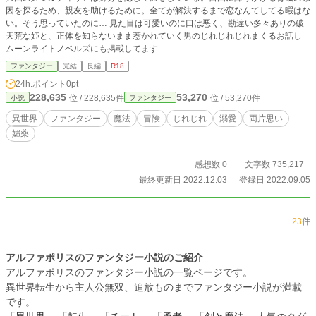
因を探るため、親友を助けるために。全てが解決するまで恋なんてしてる暇はな
い。そう思っていたのに… 見た目は可愛いのに口は悪く、勘違い多々ありの破
天荒な姫と、正体を知らないまま惹かれていく男のじれじれじれまくるお話し
ムーンライトノベルズにも掲載してます
ファンタジー
完結
長編
R18
24h.ポイント
0pt
228,635
53,270
位 / 228,635件
位 / 53,270件
小説
ファンタジー
異世界
ファンタジー
魔法
冒険
じれじれ
溺愛
両片思い
媚薬
感想数 0
文字数 735,217
最終更新日 2022.12.03
登録日 2022.09.05
23
件
アルファポリスのファンタジー小説のご紹介
アルファポリスのファンタジー小説の一覧ページです。
異世界転生から主人公無双、追放ものまでファンタジー小説が満載
です。