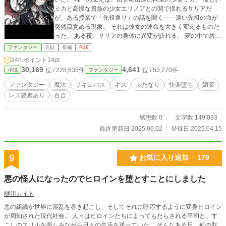
ミカと高慢な貴族の少女エリノアとの間で揺れるサリアだ
が、ある授業で「先祖返り」の話を聞く――遠い先祖の血が
突然目覚める現象。 それは彼女の運命を大きく変えるものだ
った。 ある夜、サリアの身体に異変が訪れる。 夢の中で唇と
秘所から熱が広がり、身体が溶けるような感覚に襲われ―
ファンタジー
完結
長編
R18
―。 ノクターンノベルズで同時公開中です。
24h.ポイント
14pt
30,169
4,641
位 / 228,635件
位 / 53,270件
小説
ファンタジー
ファンタジー
魔法
サキュバス
キス
ふたなり
快楽堕ち
媚薬
レズ要素あり
百合
感想数 0
文字数 149,083
最終更新日 2025.06.02
登録日 2025.04.15
9
お気に入り追加
179
悪の怪人になったのでヒロインを堕とすことにしました
樋川カイト
悪の組織が世界に混乱を巻き起こし、そしてそれに呼応するように変身ヒロイン
が周知された現代社会。 人々はヒロインたちによってもたらされる平和と、す
こしのスリルを楽しみながら日々の生活を送っていた。 そんなある日、何の取