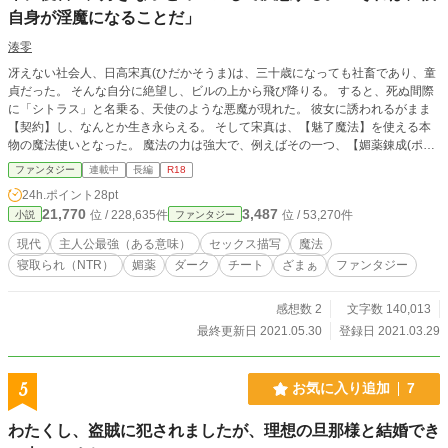
自身が淫魔になることだ」
湊零
冴えない社会人、日高宋真(ひだかそうま)は、三十歳になっても社畜であり、童
貞だった。 そんな自分に絶望し、ビルの上から飛び降りる。 すると、死ぬ間際
に「シトラス」と名乗る、天使のような悪魔が現れた。 彼女に誘われるがまま
【契約】し、なんとか生き永らえる。 そして宋真は、【魅了魔法】を使える本
物の魔法使いとなった。 魔法の力は強大で、例えばその一つ、【媚薬錬成(ポー
ション・メイカー)】を使えば、どんな女の子でも自分とエッチがしたくなると
ファンタジー
連載中
長編
R18
いうものだった。 ネチネチと嫌味ばかりの女先輩、想うだけで手を出せなかっ
24h.ポイント
28pt
た想い人。 今なら、好き放題ヤれる。 「本当に人生を好き放題出来るなら！
21,770
3,487
位 / 228,635件
位 / 53,270件
小説
ファンタジー
ゴミのような目で見てきたアイツらに復讐できるなら！ 僕は、悪魔にだって魂
を売る！」 三十歳まで童貞を貫いたからこそ手に入れた【魅了魔法】の力で、
現代
主人公最強（ある意味）
セックス描写
魔法
宋真は第二の社会人「性」活を始めていく。 ※Hシーンを含む話は、サブタイト
寝取られ（NTR）
媚薬
ダーク
チート
ざまぁ
ファンタジー
ル末尾に『★』マークが付いてます。
感想数 2
文字数 140,013
最終更新日 2021.05.30
登録日 2021.03.29
5
お気に入り追加
7
わたくし、盗賊に犯されましたが、理想の旦那様と結婚でき