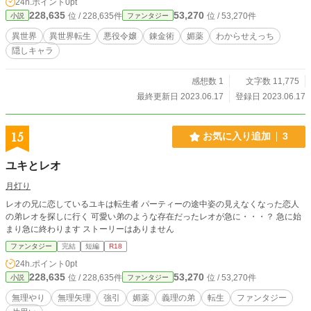
24h.ポイント
0pt
228,635
53,270
位 / 228,635件
位 / 53,270件
小説
ファンタジー
異世界
異世界転生
悪役令嬢
錬金術
媚薬
わからせえっち
隠しキャラ
感想数 1
文字数 11,775
最終更新日 2023.06.17
登録日 2023.06.17
15
お気に入り追加
3
ユキとレオ
月灯り
レオの兄に恋しているユキは転生者 パーティーの途中姿の見えなくなった恋人
の弟レオを探しに行く 可愛い弟のような存在だったレオが急に・・・？ 急に始
まり急に終わります ストーリーはありません
ファンタジー
完結
短編
R18
24h.ポイント
0pt
228,635
53,270
位 / 228,635件
位 / 53,270件
小説
ファンタジー
無理やり
無理矢理
強引
媚薬
義理の弟
転生
ファンタジー