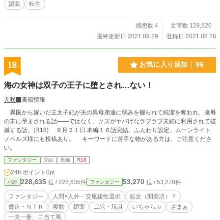
媚薬
転生
とは？ 女神、そして魔王の真の目的とは？ モナは魔王に堕とされる前に愛する
レオを取り戻すことは出来るのか！？ 完結まで毎日22時過ぎ頃に投稿を予定し
ております！！ タイトルに『♡』のある話は行為の描写がありますので、ご注
感想数 4
文字数 128,620
意ください。
最終更新日 2021.09.29
登録日 2021.08.28
18
お気に入り追加
86
海の女神は双子の王子に堕とされ…ない！
犬咲
書籍情報
異国から嫁いだ王太子妃が夫の異母弟達に弱みを握られて純潔を奪われ、凌辱
の末に孕まされる話――ではなく、クズがヤバげなラブラブ夫婦に利用されて破
滅する話。(R18) ９月２１日 本編１６話完結。ふんわり設定。ムーンライト
ノベルズ様にも投稿あり。 キーワードに苦手な物がある方は、ご注意くださ
い。
ファンタジー
完結
長編
R18
24h.ポイント
0pt
228,635
53,270
位 / 228,635件
位 / 53,270件
小説
ファンタジー
ファンタジー
人間×人外・交尾後性選択
処女（開発済）？
脅迫・ＮＴＲ
複数
媚薬
二穴・玩具
いちゃらぶ
ざまぁ
一夫一妻、二当て馬