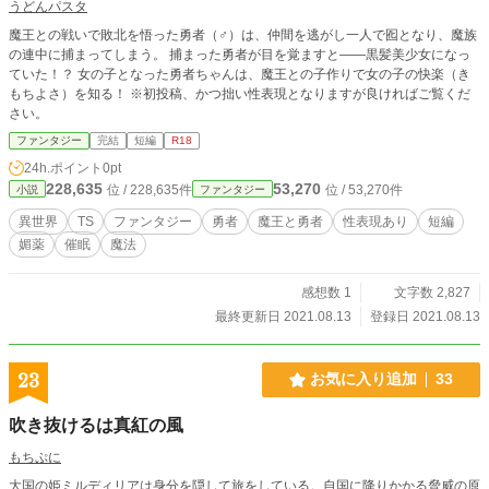
うどんパスタ
魔王との戦いで敗北を悟った勇者（♂）は、仲間を逃がし一人で囮となり、魔族
の連中に捕まってしまう。 捕まった勇者が目を覚ますと――黒髪美少女になっ
ていた！？ 女の子となった勇者ちゃんは、魔王との子作りで女の子の快楽（き
もちよさ）を知る！ ※初投稿、かつ拙い性表現となりますが良ければご覧くだ
さい。
ファンタジー
完結
短編
R18
24h.ポイント
0pt
228,635
53,270
位 / 228,635件
位 / 53,270件
小説
ファンタジー
異世界
TS
ファンタジー
勇者
魔王と勇者
性表現あり
短編
媚薬
催眠
魔法
感想数 1
文字数 2,827
最終更新日 2021.08.13
登録日 2021.08.13
23
お気に入り追加
33
吹き抜けるは真紅の風
もちぷに
大国の姫ミルディリアは身分を隠して旅をしている。自国に降りかかる脅威の原