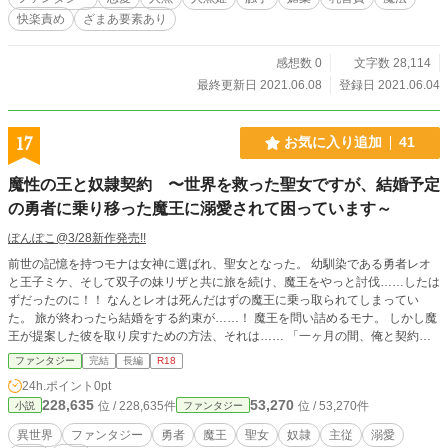
年。下半身はタコとカニを混ぜたようなやや異形の姿をして
快楽責め
ざまあ要素あり
いる。マリルの体液を採取する作業を補助する。 カイゼ
ル・・・・・・・マリルの許嫁。隣国の第二王子。許嫁であ
ることは公表されておらず、マリルにその気はない。〈体液
感想数 0
文字数 28,114
提供〉に協力するマリルを嫉妬に駆られて罵倒し、暴行す
最終更新日 2021.06.08
登録日 2021.06.04
る。
17
お気に入り追加
41
魔性の王と奴隷契約 〜世界を救った聖女ですが、結婚予定
の勇者に乗り移った魔王に溺愛されて困っています～
ぽんぽこ@3/28新作発売!!
前世の記憶を持つモナは女神に選ばれ、聖女となった。 幼馴染である勇者レオ
と王子ミケ、そして双子の妹リザと共に旅を続け、魔王をやっと討伐……したは
ずだったのに！！ なんとレオは死んだはずの魔王に乗っ取られてしまってい
た。 旅が終わったら結婚をする約束が……！ 魔王を問い詰めるモナ。 しかし魔
王が提案した彼を取り戻すための方法、それは…… 「一ヶ月の間、俺と契約し
ろ」 仕方なくそれを受け入れたモナだったが、魔王はありとあらゆる手段を使
ファンタジー
完結
長編
R18
って契約を破らせようとしてくる。 契約のルールに違反すれば、彼女に待って
24h.ポイント
0pt
いるのは服従のみ。 必死に耐えるモナだったが、次第に自身だけではなく周囲
228,635
53,270
位 / 228,635件
位 / 53,270件
小説
ファンタジー
にまで手を伸ばされ始めてしまい……。 自分を慕って心配してくれる、年下ワ
ンコ王子。 誰よりも自由を愛する実妹のリザ。 果てには先代の聖女だった母ま
異世界
ファンタジー
勇者
魔王
聖女
奴隷
主従
溺愛
でも……。 時折り現れる謎の男、ジャックまで現れて…… 隠された世界の真実