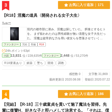
3
お気に入り追加
171
【R18】淫魔の道具〈開発される女子大生〉
ちゅー
現代の都市部に潜み、淫魔は探していた。 餌食とするヒト
を。 まず狙われたのは男性経験が無い清楚な女子大生だっ
た。 淫魔は超常的な力を用い彼女らを堕落させていく…
ファンタジー
完結
長編
R18
24h.ポイント
63pt
13,831
2,448
位 / 228,635件
位 / 53,270件
小説
ファンタジー
R18要素あり
媚薬
墜ち
開発
調教
感想数 0
文字数 31,869
最終更新日 2020.08.08
登録日 2020.07.22
4
お気に入り追加
186
【完結】【R-18】三十歳童貞を貫いて魅了魔法を習得。先
輩に復讐H、好きな子と即ハメして決意する。「それは、僕