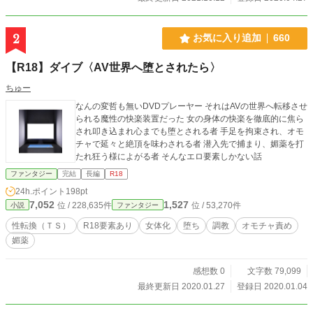
2
お気に入り追加
660
【R18】ダイブ〈AV世界へ堕とされたら〉
ちゅー
なんの変哲も無いDVDプレーヤー それはAVの世界へ転移させ
られる魔性の快楽装置だった 女の身体の快楽を徹底的に焦ら
され叩き込まれ心までも堕とされる者 手足を拘束され、オモ
チャで延々と絶頂を味わされる者 潜入先で捕まり、媚薬を打
たれ狂う様によがる者 そんなエロ要素しかない話
ファンタジー
完結
長編
R18
24h.ポイント
198pt
7,052
1,527
位 / 228,635件
位 / 53,270件
小説
ファンタジー
性転換（ＴＳ）
R18要素あり
女体化
堕ち
調教
オモチャ責め
媚薬
感想数 0
文字数 79,099
最終更新日 2020.01.27
登録日 2020.01.04