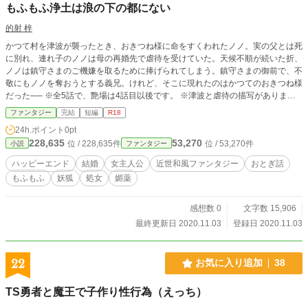
もふもふ浄土は浪の下の都にない
的射 梓
かつて村を津波が襲ったとき、おきつね様に命をすくわれたノノ。実の父とは死
に別れ、連れ子のノノは母の再婚先で虐待を受けていた。天候不順が続いた折、
ノノは鎮守さまのご機嫌を取るために捧げられてしまう。鎮守さまの御前で、不
敬にもノノを奪おうとする義兄。けれど、そこに現れたのはかつてのおきつね様
だった── ※全5話で、艶場は4話目以後です。 ※津波と虐待の描写がありま
す。苦手な方はご注意ください。 ※ムーンライトノベルズ様にも重複投稿して
ファンタジー
完結
短編
R18
います。
24h.ポイント
0pt
228,635
53,270
位 / 228,635件
位 / 53,270件
小説
ファンタジー
ハッピーエンド
結婚
女主人公
近世和風ファンタジー
おとぎ話
もふもふ
妖狐
処女
媚薬
感想数 0
文字数 15,906
最終更新日 2020.11.03
登録日 2020.11.03
22
お気に入り追加
38
TS勇者と魔王で子作り性行為（えっち）