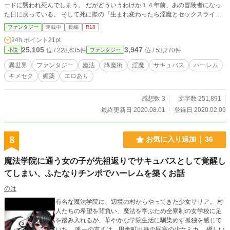
ードに襲われ死んでしまう。 だがどういうわけか１４年前、あの冒険者になっ
た日に戻っている。 そして死に際の『生まれ変わったら淫魔とセックスライフ
を送りたい』という願いが神に届いたのか、シンは降魔術師として生まれ変わっ
ファンタジー
連載中
長編
R18
た。 彼のユニークスキル【強欲】も相まって、淫魔を召喚しまくりセックスに
24h.ポイント
21pt
励んでレベルを上げるという夢のような第二の人生をシンは謳歌する。
25,105
3,947
位 / 228,635件
位 / 53,270件
小説
ファンタジー
異世界
ファンタジー
魔法
降魔術
淫魔
サキュバス
ハーレム
キメセク
媚薬
エロあり
感想数 3
文字数 251,891
最終更新日 2020.08.01
登録日 2020.02.09
8
お気に入り追加
36
魔法学院に通う女の子が先祖返りでサキュバスとして覚醒し
てしまい、ふたなりチンポでハーレムを築くお話
のは
有名な魔法学院に、辺境の村からやってきた少女サリア。 村
人たちの希望を背負い、魔法を学ぶため全寮制の女学校に足
を踏み入れるが、華やかな学院生活に馴染めず孤独を感じて
いた。 唯一の支えは、田舎町出身の同室の少女ミカ。 優しい