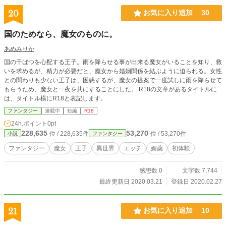
20
お気に入り追加
30
国のためなら、魔女のものに。
あめみりか
国の干ばつを心配する王子。雨を降らせる事が出来る魔女がいることを知り、救
いを求めるが、精力が必要だと、魔女から婚姻関係を結ぶように迫られる。女性
との関わりも少ない王子は、困惑するが、魔女の提案で一度試しに雨を降らせて
もらうため、魔女と一夜を共にすることにした。 R18の文章があるタイトルに
は、タイトル横にR18と表記します。
ファンタジー
連載中
短編
R18
24h.ポイント
0pt
228,635
53,270
位 / 228,635件
位 / 53,270件
小説
ファンタジー
ファンタジー
魔女
王子
異世界
エッチ
媚薬
初体験
感想数 0
文字数 7,744
最終更新日 2020.03.21
登録日 2020.02.27
21
お気に入り追加
10