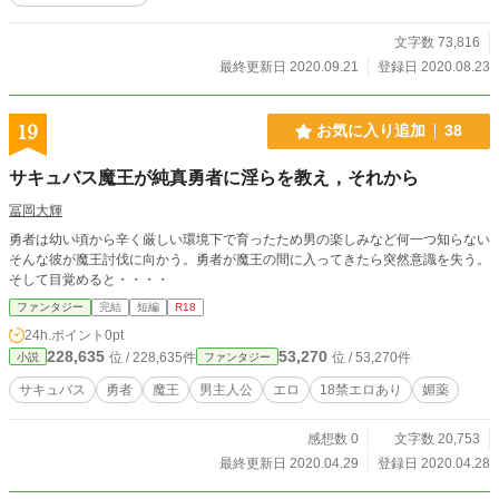
文字数 73,816
最終更新日 2020.09.21
登録日 2020.08.23
19
お気に入り追加
38
サキュバス魔王が純真勇者に淫らを教え，それから
冨岡大輝
勇者は幼い頃から辛く厳しい環境下で育ったため男の楽しみなど何一つ知らない
そんな彼が魔王討伐に向かう。勇者が魔王の間に入ってきたら突然意識を失う。
そして目覚めると・・・・
ファンタジー
完結
短編
R18
24h.ポイント
0pt
228,635
53,270
位 / 228,635件
位 / 53,270件
小説
ファンタジー
サキュバス
勇者
魔王
男主人公
エロ
18禁エロあり
媚薬
感想数 0
文字数 20,753
最終更新日 2020.04.29
登録日 2020.04.28