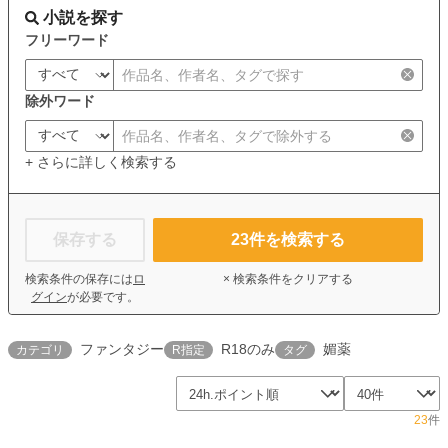
小説を探す
フリーワード
除外ワード
+ さらに詳しく検索する
保存する
23
件を検索する
検索条件の保存には
ロ
× 検索条件をクリアする
グイン
が必要です。
ファンタジー
R18のみ
媚薬
カテゴリ
R指定
タグ
23
件