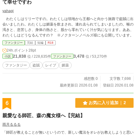
て幸せですわ
yahagi
わたくしはリリーですの。わたくしは領地から王都へと向かう旅路で盗賊に出
会いましたわ。わたくしは媚薬を飲まされ、連れ去られてしまいましたの。喉の
渇きと、息苦しさ、身体の熱さと、股から零れていく汁が気になります。ああ、
わたくしはどうなるんですの？ ※ノクターンノベルズ様にも公開しています。
ファンタジー
完結
短編
R18
24h.ポイント
28pt
21,838
3,478
位 / 228,635件
位 / 53,270件
小説
ファンタジー
ファンタジー
盗賊
レイプ
媚薬
感想数 0
文字数 7,698
最終更新日 2026.01.08
登録日 2026.01.08
6
お気に入り追加
2
親愛なる師匠、森の魔女様へ【完結】
雨月るるる
「師匠が教えることが無いというので、新しい魔法をオレがお教えしようと思い