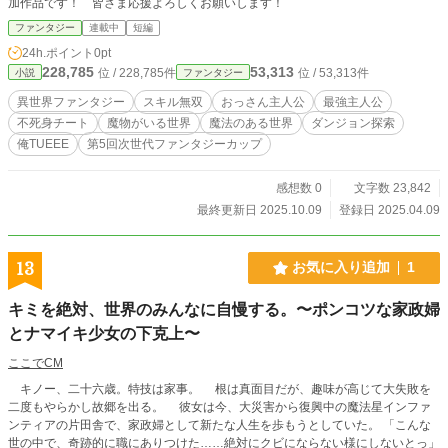
加作品です！ 皆さま応援よろしくお願いします！
ファンタジー
連載中
短編
24h.ポイント
0pt
228,785
53,313
位 / 228,785件
位 / 53,313件
小説
ファンタジー
異世界ファンタジー
スキル無双
おっさん主人公
最強主人公
不死身チート
魔物がいる世界
魔法のある世界
ダンジョン探索
俺TUEEE
第5回次世代ファンタジーカップ
感想数 0
文字数 23,842
最終更新日 2025.10.09
登録日 2025.04.09
13
お気に入り追加
1
キミを絶対、世界のみんなに自慢する。〜ポンコツな家政婦
とナマイキ少女の下克上〜
ここでCM
キノー、二十六歳。特技は家事。 根は真面目だが、趣味が高じて大失敗を
二度もやらかし故郷を出る。 彼女は今、大災害から復興中の魔法星インファ
ンティアの片田舎で、家政婦として新たな人生を歩もうとしていた。 「こんな
世の中で、奇跡的に職にありつけた……絶対にクビにならない様にしないとっ」