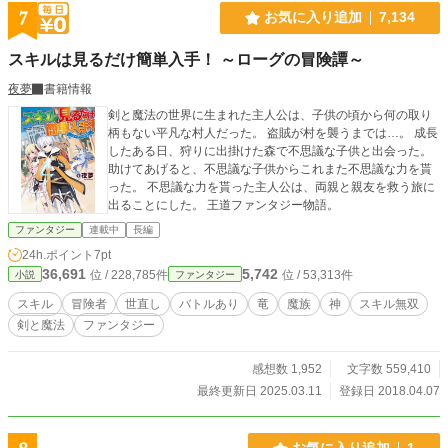
7
お気に入り追加
7,134
スキルは見るだけ簡単入手！ ～ローグの冒険譚～
夜夢
書籍情報
剣と魔法の世界に生まれた主人公は、子供の頃から何の取り
柄もない平凡な村人だった。 盗賊が村を襲うまでは…。 成長
したある日、狩りに出掛けた森で不思議な子供と出会った。
助けてあげると、不思議な子供からこれまた不思議な力を貰
った。 不思議な力を貰った主人公は、両親と親友を救う旅に
出ることにした。 王道ファンタジー物語。
ファンタジー
連載中
長編
24h.ポイント
7pt
36,691
5,742
位 / 228,785件
位 / 53,313件
小説
ファンタジー
スキル
冒険者
世直し
バトルあり
竜
魔族
神
スキル無双
剣と魔法
ファンタジー
感想数 1,952
文字数 559,410
最終更新日 2025.03.11
登録日 2018.04.07