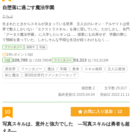
自堕落に過ごす魔法学園
とらぷ
生まれたときからスキルが決まっている世界、主人公のレオン・アルゲイトは世
界で数人しかいない「エクストラスキル」を身に宿していた。だがしかし、名門
「グータス魔法学園」 に入学したレオンは....... 授業にも出席せず、学園の寮に
て惰眠を貪っていた。しかしそんな平穏な生活が続くわけもなく.....
ファンタジー
連載中
長編
24h.ポイント
0pt
228,785
53,313
位 / 228,785件
位 / 53,313件
小説
ファンタジー
異世界
ファンタジー
魔法
学園
勇者
スキル無双
主人公最強
剣と魔法
第5回次世代ファンタジーカップ
感想数 2
文字数 25,017
最終更新日 2025.04.04
登録日 2022.11.11
10
お気に入り追加
12
写真スキルは、意外と強力でした ―写真スキルは勇者も超
える―