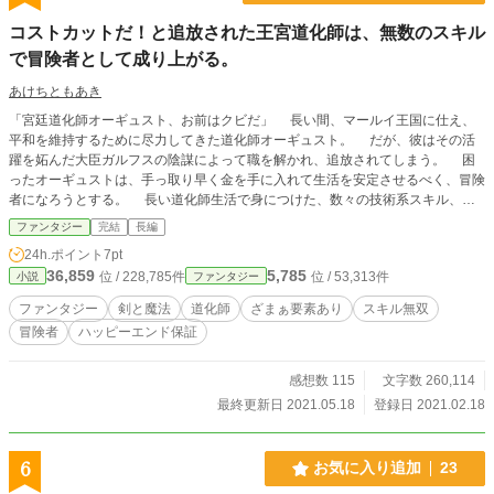
コストカットだ！と追放された王宮道化師は、無数のスキル
で冒険者として成り上がる。
あけちともあき
「宮廷道化師オーギュスト、お前はクビだ」 長い間、マールイ王国に仕え、
平和を維持するために尽力してきた道化師オーギュスト。 だが、彼はその活
躍を妬んだ大臣ガルフスの陰謀によって職を解かれ、追放されてしまう。 困
ったオーギュストは、手っ取り早く金を手に入れて生活を安定させるべく、冒険
者になろうとする。 長い道化師生活で身につけた、数々の技術系スキル、知
識系スキル、そしてコネクション。 それはどんな難関も突破し、どんな謎も
ファンタジー
完結
長編
明らかにする。 その活躍は、まさに万能！ 死神と呼ばれた凄腕の女戦士を
24h.ポイント
7pt
相棒に、オーギュストはあっという間に、冒険者たちの中から頭角を現し、成り
36,859
5,785
位 / 228,785件
位 / 53,313件
小説
ファンタジー
上がっていく。 一方、国の要であったオーギュストを失ったマールイ王国。
大臣一派は次々と問題を起こし、あるいは起こる事態に対応ができない。
ファンタジー
剣と魔法
道化師
ざまぁ要素あり
スキル無双
その方法も、人脈も、全てオーギュストが担当していたのだ。 かくしてマー
冒険者
ハッピーエンド保証
ルイ王国は傾き、転げ落ちていく。 目次 連載中 全21話 2021年2月17日 23:39
更新
感想数 115
文字数 260,114
最終更新日 2021.05.18
登録日 2021.02.18
6
お気に入り追加
23