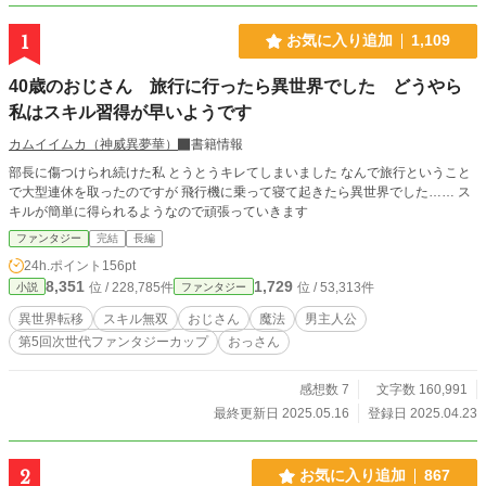
1
お気に入り追加
1,109
40歳のおじさん 旅行に行ったら異世界でした どうやら
私はスキル習得が早いようです
カムイイムカ（神威異夢華）
書籍情報
部長に傷つけられ続けた私 とうとうキレてしまいました なんで旅行ということ
で大型連休を取ったのですが 飛行機に乗って寝て起きたら異世界でした…… ス
キルが簡単に得られるようなので頑張っていきます
ファンタジー
完結
長編
24h.ポイント
156pt
8,351
1,729
位 / 228,785件
位 / 53,313件
小説
ファンタジー
異世界転移
スキル無双
おじさん
魔法
男主人公
第5回次世代ファンタジーカップ
おっさん
感想数 7
文字数 160,991
最終更新日 2025.05.16
登録日 2025.04.23
2
お気に入り追加
867