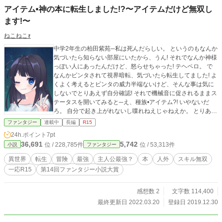
アイテム•神の本に転生しました!?〜アイテムだけど無双し
ます!〜
ねこねこｫ
中学2年生の柏田紫苑─私は死んだらしい。 というのもなんか
気づいたら知らない部屋にいたから、うん! それでなんか神様
っぽい人にあったんだけど、怒らせちゃった! テヘペロ。 で
なんかビンタされて視界暗転、気づいたら転生してました! よ
くよく考えるとビンタの威力半端ないけど、そんな事は気に
しないでとりあえず自分確認! それで機械音に促されるままス
テータスを開いてみると─え、種族•アイテム?! いやないだ
ろ。 自分で起き上がれないし喋れねえじゃねえか。 とりあえ
ず人化、今いる迷宮を脱出して仲間を探しにでかけますよ!
ファンタジー
連載中
長編
R15
24h.ポイント
7pt
36,691
5,742
位 / 228,785件
位 / 53,313件
小説
ファンタジー
異世界
転生
冒険
最強
主人公最強？
本
人外
スキル無双
一応R15
第14回ファンタジー小説大賞
感想数 2
文字数 114,400
最終更新日 2022.03.20
登録日 2019.12.30