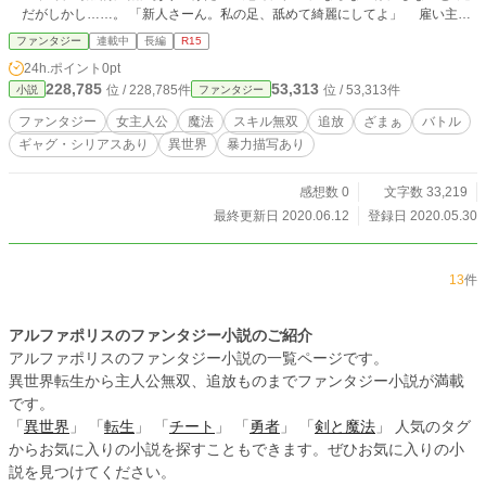
だがしかし……。 「新人さーん。私の足、舐めて綺麗にしてよ」 雇い主の
幼き長女、リュンヌ。 容姿は端麗だが、性格は歪んでいた。 対する新人家
ファンタジー
連載中
長編
R15
政婦キノーが取った行動は……。 「お任せくださいっ！ 足でも他の場所でも
24h.ポイント
0pt
ペロペロしますっ！！」 「ッッッ！？」 少女は恐怖を感じて逃げ出した。
228,785
53,313
位 / 228,785件
位 / 53,313件
小説
ファンタジー
「あれ？ 私……またなんかやっちゃいましたっ？」 ……これは、一度は普
通になろうとした変人が、変人のまま回復し、変人のまま称賛されていく物語で
ファンタジー
女主人公
魔法
スキル無双
追放
ざまぁ
バトル
ある。
ギャグ・シリアスあり
異世界
暴力描写あり
感想数 0
文字数 33,219
最終更新日 2020.06.12
登録日 2020.05.30
13
件
アルファポリスのファンタジー小説のご紹介
アルファポリスのファンタジー小説の一覧ページです。
異世界転生から主人公無双、追放ものまでファンタジー小説が満載
です。
「
異世界
」 「
転生
」 「
チート
」 「
勇者
」 「
剣と魔法
」 人気のタグ
からお気に入りの小説を探すこともできます。ぜひお気に入りの小
説を見つけてください。