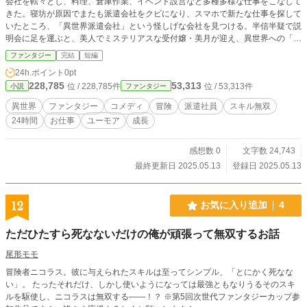
会社を転々とし、料理、倉庫作業、イベント設営など多種多様な仕事をこなして
きた。寝坊が原因でまたも派遣会社をクビになり、スマホで新たな仕事を探して
いたところ、「異世界派遣会社」という怪しげな会社を見つける。半信半疑で説
明会に足を運ぶと、美人でミステリアスな受付嬢・美月が迎え、異世界への「単
発派遣バイト」を提案される。ルールはシンプル：24時間限定で異世界に派遣
ファンタジー
完結
短編
され、任務を終えて元の世界に帰還。次の派遣でまた別の異世界へ行き、そこで
24h.ポイント
0pt
稼いだ金やアイテムは現実世界に持ち帰れる。 初派遣先は剣と魔法のファンタ
228,785
53,313
位 / 228,785件
位 / 53,313件
小説
ファンタジー
ジー世界。派遣生活で磨いた料理スキルで冒険者たちに食事を提供し、倉庫整理
のノウハウでダンジョンの物資を効率化するなど、悠斗は意外なマルチスキルを
異世界
ファンタジー
コメディ
冒険
派遣社員
スキル無双
活かして活躍。クエストで手に入れた「魔法の宝石」は現実で高額換金！ だ
24時間
お仕事
ユーモア
成長
が、異世界の過酷な環境や突然のトラブルに翻弄され、24時間内に無事帰還す
るだけでも一苦労。美月の意味深な微笑みと、異世界派遣の裏に隠された秘密も
気になり始め…。行く先々の異世界でスキルを駆使し、元の世界と異世界を行き
感想数 0
文字数 24,743
来する悠斗の、気ままだけど少しずつ変わっていく人生を描く、ユーモアと冒険
最終更新日 2025.05.13
登録日 2025.05.13
の異世界派遣コメディ！
12
お気に入り追加
4
ただひたすら死なないだけの俺が頑張って無双するお話
尾形モモ
冒険者ニコラス。彼に与えられたスキルは至ってシンプル、「とにかく死なな
い」。 たったそれだけ、しかし使いようになっては最強ともなりうるそのスキ
ルを駆使し、ニコラスは無双する――！？ ※第5回次世代ファンタジーカップ参