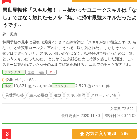
異世界転移「スキル無！」～授かったユニークスキルは「な
し」ではなく触れたモノを「無」に帰す最強スキルだったよ
うです～
夢・風魔
林間学校の最中に召喚（誘拐？）された鈴村翔は「スキルが無い役立たずはいら
ない」と金髪縦ロール女に言われ、その場に取り残された。 しかしそのスキル
鑑定は間違っていた。スキルが無いのではなく、転移特典で授かったのは『無』
というスキルだったのだ。 とにかく生き残るために行動を起こした翔は、モン
スターに襲われていた双子のエルフ姉妹を助ける。 エルフの里へと案内された
翔は、林間学校で用意したキャンプ用品一式を使って彼らの食生活を改革するこ
ファンタジー
完結
長編
R15
とに。 スキル『無』で時々無双。双子の美少女エルフや木に宿る幼女精霊に囲
24h.ポイント
63pt
まれ、翔の異世界生活冒険譚は始まった。 ＊小説家になろう・カクヨムでも投
13,871
2,523
位 / 228,785件
位 / 53,313件
小説
ファンタジー
稿しております（完結済み
異世界転移
主人公最強
追放
スキル無双
スローライフ有
文字数 72,622
最終更新日 2020.11.30
登録日 2020.11.02
3
お気に入り追加
366