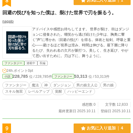
8
お気に入り追加
1
回避の悦びを知った僕は、裂けた世界で刃を振るう。
nagato
アドバイスや感想お待ちしてます。 世界が裂け、街はダンジ
ョンに侵食された。嘲笑から逃げ続けた少年は、胸奥に響
く“声”に導かれ〈回避の悦び〉を得る。体術と短剣、呼吸と重
心――避けるほど視界は澄み、時間は伸びる。最下層に降り
るたび、失われ名の欠片が脈打つ。美しく、生き延び、やが
て思い出すために。刃は下に、舞うように。
ファンタジー
連載中
長編
24h.ポイント
0pt
228,785
53,313
位 / 228,785件
位 / 53,313件
小説
ファンタジー
ファンタジー
魔法
神
ダンジョン
男の娘主人公
男の娘
スキル無双
レベルアップ
覚醒
ハッピーエンド
感想数 0
文字数 12,833
最終更新日 2025.10.11
登録日 2025.10.11
9
お気に入り追加
4