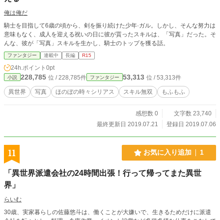
俺は俺だ
騎士を目指して6歳の頃から、剣を振り続けた少年·ガル。しかし、そんな努力は
意味もなく、成人を迎える祝いの日に彼が貰ったスキルは、「写真」だった。そ
んな、彼が「写真」スキルを生かし、騎士のトップを獲る話。
ファンタジー
連載中
長編
R15
24h.ポイント
0pt
228,785
53,313
位 / 228,785件
位 / 53,313件
小説
ファンタジー
異世界
写真
ほのぼの時々シリアス
スキル無双
もふもふ
感想数 0
文字数 23,740
最終更新日 2019.07.21
登録日 2019.07.06
11
お気に入り追加
1
「異世界派遣会社の24時間出張！行って帰ってまた異世
界」
らいむ
30歳、実家暮らしの佐藤悠斗は、働くことが大嫌いで、生きるためだけに派遣