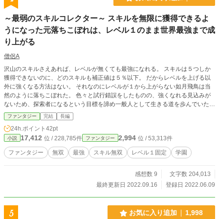
～最弱のスキルコレクター～ スキルを無限に獲得できるよ
うになった元落ちこぼれは、レベル１のまま世界最強まで成
り上がる
僧侶A
沢山のスキルさえあれば、レベルが無くても最強になれる。 スキルは５つしか
獲得できないのに、どのスキルも補正値は５％以下。 だからレベルを上げる以
外に強くなる方法はない。 それなのにレベルが１から上がらない如月飛鳥は当
然のように落ちこぼれた。 色々と試行錯誤をしたものの、強くなれる見込みが
ないため、探索者になるという目標を諦め一般人として生きる道を歩んでいた。
しかしある日、５つしか獲得できないはずのスキルをいくらでも獲得できること
ファンタジー
完結
長編
に気づく。 ここで如月飛鳥は考えた。いくらスキルの一つ一つが大したことが
24h.ポイント
42pt
無くても、100個、200個と大量に集めたのならレベルを上げるのと同様に強く
17,412
2,994
位 / 228,785件
位 / 53,313件
小説
ファンタジー
なれるのではないかと。 一つの光明を見出した主人公は、最強への道を一直線
に突き進む。 土曜日以外は毎日投稿してます。
ファンタジー
無双
最強
スキル無双
レベル１固定
学園
感想数 9
文字数 204,013
最終更新日 2022.09.16
登録日 2022.06.09
5
お気に入り追加
1,998