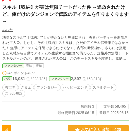
スキル【収納】が実は無限チートだった件 ～追放されたけ
ど、俺だけのダンジョンで伝説のアイテムを作りまくります
～
みぃた
地味なスキル**【収納】**しか持たないと馬鹿にされ、勇者パーティーを追放さ
れた主人公。しかし、その【収納】スキルは、ただのアイテム保管庫ではなかっ
た！ 無限にアイテムを保管できるだけでなく、内部の時間操作、さらには指定
した素材から自動でアイテムを生成する機能まで備わった、規格外の無限チート
スキルだったのだ。 追放された主人公は、このチートスキルを駆使し、収納空
間の中に自分だけの理想のダンジョンを創造。そこで伝説級のアイテムを量産
ファンタジー
完結
長編
し、いずれ世界を驚かせる存在となる。そして、かつて自分を蔑み、追放した者
24h.ポイント
49pt
たちへの爽快なざまぁが始まる。
16,081
2,807
位 / 228,785件
位 / 53,313件
小説
ファンタジー
異世界
ざまぁ
ファンタジー
ハッピーエンド
スキルチート
スキル無双
感想数 3
文字数 58,465
最終更新日 2025.06.15
登録日 2025.06.15
4
お気に入り追加
428