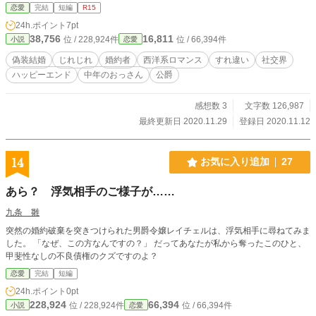
恋愛
完結
短編
R15
24h.ポイント
7pt
38,756
16,811
位 / 228,924件
位 / 66,394件
小説
恋愛
偽装結婚
じれじれ
婚約者
西洋系ロマンス
すれ違い
社交界
ハッピーエンド
中年のおっさん
公爵
感想数 3
文字数 126,987
最終更新日 2020.11.29
登録日 2020.11.12
14
お気に入り追加
27
あら？ 浮気相手のご様子が……
九条 雛
突然の婚約破棄を突きつけられた男爵令嬢レイチェルは、浮気相手に尋ねてみま
した。 「なぜ、この方なんですの？」 だってあなたが私から奪ったこのひと、
甲斐性なしの不良債権のクズですのよ？
恋愛
完結
短編
24h.ポイント
0pt
228,924
66,394
位 / 228,924件
位 / 66,394件
小説
恋愛