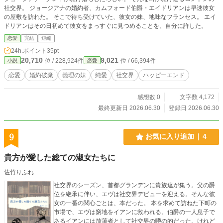
社交界。 ジョージアナの婚約者、カムフォード伯爵・エイドリアンは早速彼女
の屋敷を訪れた。 そこで待ち受けていた、彼女の妹、地味なフランセス。 エイ
ドリアンはその日初めて彼女をまっすぐに見つめることを、自分に許した。
恋愛
完結
短編
24h.ポイント
35pt
20,710
9,021
位 / 228,924件
位 / 66,394件
小説
恋愛
恋愛
婚約破棄
義理の妹
純愛
社交界
ハッピーエンド
感想数 0
文字数 4,172
最終更新日 2026.06.30
登録日 2026.06.30
9
お気に入り追加
4
貴方が愛した総ての淑女たちに
佐竹りふれ
社交界のシーズン、首都グランデンに貴族達が集う。父の爵
位を継承に伴い、エヴは社交界デビューを迎える。そんな彼
女の一番の関心ごとは、本だった。 本を求めて訪ねた下町の
市場で、エヴは窮地をイアンに救われる。伯爵の一人息子で
あるイアンには放蕩者として社交界の噂の的だった。けれど