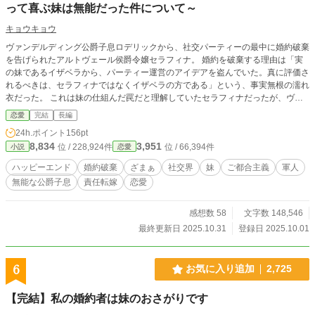
って喜ぶ妹は無能だった件について～
キョウキョウ
ヴァンデルディング公爵子息ロデリックから、社交パーティーの最中に婚約破棄
を告げられたアルトヴェール侯爵令嬢セラフィナ。 婚約を破棄する理由は「実
の妹であるイザベラから、パーティー運営のアイデアを盗んでいた。真に評価さ
れるべきは、セラフィナではなくイザベラの方である」という、事実無根の濡れ
衣だった。 これは妹の仕組んだ罠だと理解していたセラフィナだったが、ヴァ
ンデルディング公爵家の圧力により、すべての実績を妹に奪われ、婚約まで妹に
恋愛
完結
長編
譲ることになってしまう。 しかし、それは本当に不幸だったのだろうか？ 新た
24h.ポイント
156pt
な婚約相手として現れたのは、セラフィナの真の実力を正しく評価してくれる軍
8,834
3,951
位 / 228,924件
位 / 66,394件
小説
恋愛
人貴族マキシミリアン。そしてイザベラとロデリックの元には、「奪った実績」
を背負いきれない現実が待っていた。 偽りで塗り固めた成功は、いつまで続く
ハッピーエンド
婚約破棄
ざまぁ
社交界
妹
ご都合主義
軍人
のか。 真の実力者はどちらなのか。パーティーに集う貴族たちが下す評価は、
無能な公爵子息
責任転嫁
恋愛
明確だった。 奪い取った者が泣き、奪われた者が笑う。 それが、この物語の結
末である。 ※過去に投稿した「奪い取るより奪った後のほうが大変だけど、大
丈夫なのかしら」の内容を再構築しつつ、他にも色々な過去作のエッセンスを加
感想数 58
文字数 148,546
えながら新しい展開で物語を書いています。
最終更新日 2025.10.31
登録日 2025.10.01
6
お気に入り追加
2,725
【完結】私の婚約者は妹のおさがりです