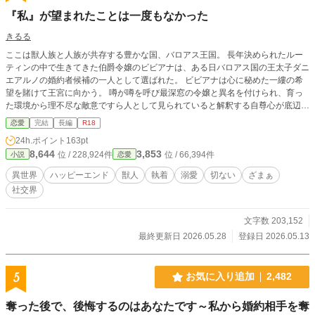
『私』が望まれたことは一度もなかった
きるる
ここは獣人族と人族が共存する豊かな国、バロアス王国。 長年決められたルー
ティンの中で生きてきた伯爵令嬢のビビアナは、ある日バロアス国の王太子ダニ
エアルノの婚約者候補の一人として選ばれた。 ビビアナは心に秘めた一縷の希
望を賭けて王宮に向かう。 噂が噂を呼び最深窓の令嬢と異名を付けられ、育っ
た環境から理不尽な敵意ですら人として見られていると解釈する自尊心が底辺の
令嬢と、絵に描いたような麗しき聖人君子である王子様の秘めた想いが交錯す
恋愛
完結
長編
R18
る、甘くも切ない物語。 バロアス王国編第六作目。R18には☆マークがついて
24h.ポイント
163pt
います。
8,644
3,853
位 / 228,924件
位 / 66,394件
小説
恋愛
異世界
ハッピーエンド
獣人
執着
溺愛
切ない
ざまぁ
社交界
文字数 203,152
最終更新日 2026.05.28
登録日 2026.05.13
5
お気に入り追加
2,482
奪った後で、後悔するのはあなたです～私から婚約相手を奪