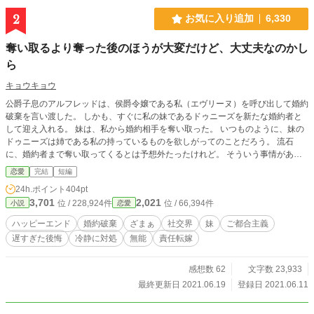
2
お気に入り追加
6,330
奪い取るより奪った後のほうが大変だけど、大丈夫なのかし
ら
キョウキョウ
公爵子息のアルフレッドは、侯爵令嬢である私（エヴリーヌ）を呼び出して婚約
破棄を言い渡した。 しかも、すぐに私の妹であるドゥニーズを新たな婚約者と
して迎え入れる。 妹は、私から婚約相手を奪い取った。 いつものように、妹の
ドゥニーズは姉である私の持っているものを欲しがってのことだろう。 流石
に、婚約者まで奪い取ってくるとは予想外たったけれど。 そういう事情がある
ことを、アルフレッドにちゃんと説明したい。 それなのに私の忠告を疑って、
恋愛
完結
短編
聞き流した。 彼は、後悔することになるだろう。 そして妹も、私から婚約者を
24h.ポイント
404pt
奪い取った後始末に追われることになる。 ２人は、大丈夫なのかしら。
3,701
2,021
位 / 228,924件
位 / 66,394件
小説
恋愛
ハッピーエンド
婚約破棄
ざまぁ
社交界
妹
ご都合主義
遅すぎた後悔
冷静に対処
無能
責任転嫁
感想数 62
文字数 23,933
最終更新日 2021.06.19
登録日 2021.06.11