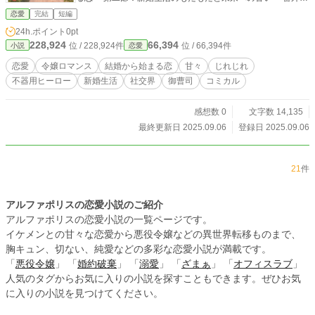
編：御曹司の記録帳と、使用人たちのささやき 笑えて甘く
恋愛
完結
短編
て、じれったい。 やがて「彼を選ぶ」と決めたクラリッサと
24h.ポイント
0pt
共に、未来への歩みを重ねていく。 不器用な御曹司の全力ラ
228,924
66,394
位 / 228,924件
位 / 66,394件
小説
恋愛
ブコメ、ここに完結。 ――どうぞ、二人の幸せを最後まで見
届けてください。
恋愛
令嬢ロマンス
結婚から始まる恋
甘々
じれじれ
不器用ヒーロー
新婚生活
社交界
御曹司
コミカル
感想数 0
文字数 14,135
最終更新日 2025.09.06
登録日 2025.09.06
21
件
アルファポリスの恋愛小説のご紹介
アルファポリスの恋愛小説の一覧ページです。
イケメンとの甘々な恋愛から悪役令嬢などの異世界転移ものまで、
胸キュン、切ない、純愛などの多彩な恋愛小説が満載です。
「
悪役令嬢
」 「
婚約破棄
」 「
溺愛
」 「
ざまぁ
」 「
オフィスラブ
」
人気のタグからお気に入りの小説を探すこともできます。ぜひお気
に入りの小説を見つけてください。