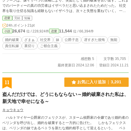
クソーンは、妹イザベラの策略により、突如として婚約破棄を言い渡す。これま
でのパーティーの真の功労者はイザベラだと思い込まされたためだった。 社交
界を取り仕切る知識も経験もないイザベラは、次々と失態を重ねていく。 一
方、ヴィクトリアは軍事貴族の誉れ高きエドワード・ハーウッドと出会う。社交
恋愛
完結
短編
パーティーを成功させる手腕を求めていた彼との新たな婚約が決まり、二人で素
24h.ポイント
21pt
晴らしいパーティーの数々を開催していく。 そして、真実を知ったダミアンが
26,674
11,544
位 / 228,924件
位 / 66,394件
小説
恋愛
復縁を迫るが、既にヴィクトリアの心は、誠実で優しいエドワードへと向かって
いた――。 ※設定ゆるめ、ご都合主義の作品です。 ※過去に使用した設定や展
婚約破棄
ざまぁ
社交界
妹
公爵子息
遅すぎた後悔
無能
開などを再利用しています。 ※カクヨムにも掲載中です。
責任転嫁
裏切り
ご都合主義
感想数 5
文字数 35,705
最終更新日 2024.12.06
登録日 2024.11.21
11
お気に入り追加
3,201
盗んだだけでは、どうにもならない～婚約破棄された私は、
新天地で幸せになる～
キョウキョウ
ハルトマイヤー公爵家のフェリクスが、スターム侯爵家の令嬢であり婚約者の
ベリンダを呼び出し、婚約を破棄すると一方的に告げた。 しかもフェリクス
は、ベリンダの妹であるペトラを新たな婚約相手として迎えるという。 ペト