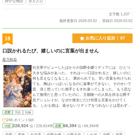
静かな物語
女主人公
文字数 1,337
最終更新日 2026.03.02
登録日 2026.03.02
18
お気に入り追加
87
口説かれるたび、嬉しいのに言葉が出ません
星乃和花
社交界デビューしたばかりの伯爵令嬢リディアには、ひとつ
大きな悩みがあった。 それは――口説かれると、嬉しいのに
何も言えなくなること。 褒められても、甘い言葉を向けられ
ても、胸はいっぱいになるのに返事ができない。 そのせいで
昔、淡く想っていた相手ともすれ違ってしまった。 もう恋な
んて無理だと思っていたのに、王都随一の人気を誇る公爵子
息アシュレイが、なぜか彼女にだけ何度も言葉をかけてく
る。 しかも彼は、返せないリディアをつれないとは思わず、
むしろ小さな反応まで大切そうに拾い上げてくれて――。
恋愛
完結
短編
「君が困るたび、私はもっと好きになる」 うまく返せないヒ
24h.ポイント
0pt
ロインが、少しずつ自分の言葉で“うれしい”も“好き”も伝えら
228,924
66,394
位 / 228,924件
位 / 66,394件
小説
恋愛
れるようになるまでの、やさしくて上品な求愛ロマンス。
（完結済ー全10話＋終章）
恋愛
貴族
社交界
伯爵令嬢
公爵子息
じれ甘
溺愛
求愛