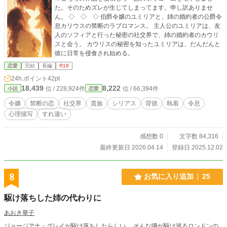
た。そのためズレが生じてしまってます。申し訳ありませ
ん。 ◇ ◇ ◇ 伯爵令嬢のユミリアと、姉の婚約者の公爵令
息カリウスの禁断のラブロマンス。 主人公のユミリアは、友
人のソフィアと行った秘密の社交界で、姉の婚約者のカウリ
スと会う。 カウリスの秘密を知ったユミリアは、だんだんと
彼に日常を侵食され始める。
恋愛
完結
長編
R18
24h.ポイント
42pt
18,439
8,222
位 / 228,924件
位 / 66,394件
小説
恋愛
令嬢
禁断の恋
社交界
貴族
シリアス
背徳
執着
令息
心理描写
すれ違い
感想数 0
文字数 84,316
最終更新日 2026.04.14
登録日 2025.12.02
8
お気に入り追加
25
駆け落ちした姉の代わりに
あおき華子
ジョージアナ・グレイが駆け落ちしたらしい。 そんな噂が駆け巡るロンドンの