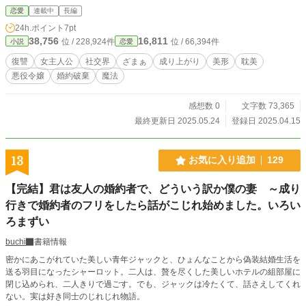
は足りない。 いいえ——美しく、徹底的に、跪かせてあげるわ。
恋愛
連載中
長編
24h.ポイント
7pt
38,756
16,811
位 / 228,924件
位 / 66,394件
小説
恋愛
復讐
女主人公
社交界
ざまぁ
成り上がり
美形
耽美
悪役令嬢
婚約破棄
魔法
感想数 0
文字数 73,365
最終更新日 2025.05.24
登録日 2025.04.15
13
お気に入り追加
129
【完結】君は友人の婚約者で、どういう訳か僕の妻 ～成り
行きで婚約者のフリをしたら話がこじれ始めました。いろい
ろまずい
buchi
書籍情報
密かにあこがれていた美しい青年ジャックと、ひょんなことから偽装結婚生活を
送る羽目になったシャーロット。二人は、贅を尽くした美しいホテルの組部屋に
閉じ込められ、二人きりで過ごす。でも、ジャックは冷たくて、話さえしてくれ
ない。実は好き同士のじれじれ物語。