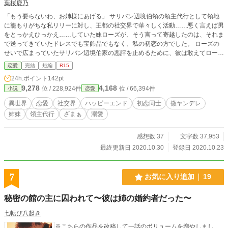
葉桜鹿乃
「もう要らないわ、お姉様にあげる」 サリバン辺境伯領の領主代行として領地
に籠もりがちな私リリーに対し、王都の社交界で華々しく活動……悪く言えば男
をとっかえひっかえ……していた妹ローズが、そう言って寄越したのは、それま
で送ってきていたドレスでも宝飾品でもなく、私の初恋の方でした。 ローズの
せいで広まっていたサリバン辺境伯家の悪評を止めるために、彼は敢えてローズ
に近付き一切身体を許さず私を待っていてくれていた。 そして彼の初恋も私
恋愛
完結
短編
R15
で、私はクールな彼にいつのまにか溺愛されて……？ 妹のおさがりばかりを貰
24h.ポイント
142pt
っていた私は、初めて本でも家庭教師でも実権でもないものを、両親にねだる。
9,278
4,168
位 / 228,924件
位 / 66,394件
小説
恋愛
「お父様、お母様、私この方と婚約したいです」 リリーの大事なものを守る為
に奮闘する侯爵家次男レイノルズと、領地を大事に思うリリー。そしてリリーと
異世界
恋愛
社交界
ハッピーエンド
初恋同士
微ヤンデレ
自分を比べ、態と奔放に振る舞い続けた妹ローズがハッピーエンドを目指す物
姉妹
領主代行
ざまぁ
溺愛
語。 小説家になろう様でも別名義にて連載しています。 ※感想の取り扱いにつ
いては近況ボードを参照ください。(10/27追記)
感想数 37
文字数 37,953
最終更新日 2020.10.30
登録日 2020.10.23
7
お気に入り追加
19
秘密の館の主に囚われて〜彼は姉の婚約者だった〜
七転び八起き
※こちらの作品を改稿して一話のボリュームを増やしまし