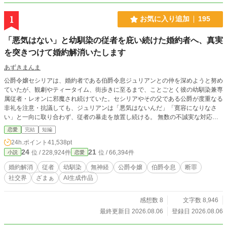
1
お気に入り追加
195
「悪気はない」と幼馴染の従者を庇い続けた婚約者へ、真実
を突きつけて婚約解消いたします
あずきまんま
公爵令嬢セシリアは、婚約者である伯爵令息ジュリアンとの仲を深めようと努め
ていたが、観劇やティータイム、街歩きに至るまで、ことごとく彼の幼馴染兼専
属従者・レオンに邪魔され続けていた。セシリアやその父である公爵が度重なる
非礼を注意・抗議しても、ジュリアンは「悪気はないんだ」「寛容になりなさ
い」と一向に取り合わず、従者の暴走を放置し続ける。 無数の不誠実な対応に
堪忍袋の緒が切れたセシリアは、綿密な記録を携え、建国記念夜会という晴れの
恋愛
完結
短編
舞台で決着をつけることを決意。大勢の貴族が見守る中、逃げ場のない完璧な証
24h.ポイント
41,538pt
拠とともに婚約解消を突きつけ、身勝手な二人と身内を庇い続けた伯爵家を社会
24
21
位 / 228,924件
位 / 66,394件
小説
恋愛
的な破滅へと追い込んでいく。
婚約解消
従者
幼馴染
無神経
公爵令嬢
伯爵令息
断罪
社交界
ざまぁ
AI生成作品
感想数 8
文字数 8,946
最終更新日 2026.08.06
登録日 2026.08.06