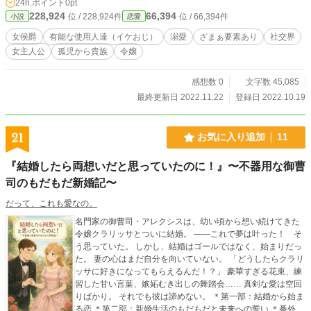
24h.ポイント
0pt
リィ・ウィンローザ。 ヴィリアと同じ白金色の髪と碧い瞳を持つ少女。 まだ、
228,924
66,394
位 / 228,924件
位 / 66,394件
小説
恋愛
誰も知らない。 彼女が、ヴィリアを超える社交界の華となることを――。
女侯爵
有能な使用人達（イケおじ）
溺愛
ざまぁ要素あり
社交界
女主人公
孤児から貴族
令嬢
感想数 0
文字数 45,085
最終更新日 2022.11.22
登録日 2022.10.19
21
お気に入り追加
11
『結婚したら両想いだと思っていたのに！』〜不器用な御曹
司のもだもだ新婚記〜
だって、これも愛なの。
名門家の御曹司・アレクシスは、幼い頃から想い続けてきた
令嬢クラリッサとついに結婚。 ――これで夢は叶った！ そ
う思っていた。 しかし、結婚はゴールではなく、始まりだっ
た。 妻の心はまだ自分を向いていない。 「どうしたらクラリ
ッサに好きになってもらえるんだ！？」 豪華すぎる花束、練
習した甘い言葉、嫉妬むき出しの舞踏会…… 真剣な愛は空回
りばかり。 それでも彼は諦めない。 ＊第一部：結婚から始ま
る恋 ＊第二部：新婚生活のもだもだと未来への誓い ＊番外