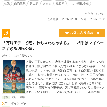
恋愛
婚約破棄
異世界
ざまぁ
社交界
つよい悪役令嬢
文字数 18,256
最終更新日 2026.02.08
登録日 2026.02.08
15
お気に入り追加
9
『万能王子、初恋にわちゃわちゃする』 ──相手はマイペー
スすぎる辺境令嬢。
だって、これも愛なの。
万能の王子レオネル。 容姿も才能も家柄も完璧、誰からも称
賛される彼が初めて出会った“思い通りにならない存在”――辺
境の令嬢マリエル。 短く端的な言葉、飾らぬ笑顔、行動で示
す強さ。 彼女に翻弄されるたびに、万能を誇った王子の心は
わちゃわちゃと乱れていく。 やがて彼は気づく。 万能である
ことではなく、彼女の隣に立ちたいと願う気持ちこそが“初
恋”だと。 完璧だった王子が、恋に不器用なひとりの青年へと
変わっていく物語。 ──万能でない日々の中に、本当の幸せ
がある。
恋愛
完結
短編
24h.ポイント
0pt