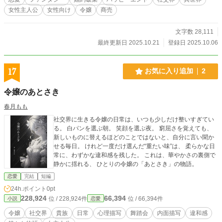
女性主人公
女性向け
令嬢
商売
文字数 28,111
最終更新日 2025.10.21
登録日 2025.10.06
17
お気に入り追加
2
令嬢のあとさき
春月もも
社交界に生きる令嬢の日常は、いつも少しだけ整いすぎてい
る。 白パンを選ぶ朝。 笑顔を選ぶ夜。 窮屈さを覚えても、
新しいものに替えるほどのことではないと、自分に言い聞か
せる毎日。 けれど一度だけ選んだ“重たい味”は、 柔らかな日
常に、わずかな違和感を残した。 これは、華やかさの裏側で
静かに揺れる、 ひとりの令嬢の「あとさき」の物語。
恋愛
完結
短編
24h.ポイント
0pt
228,924
66,394
位 / 228,924件
位 / 66,394件
小説
恋愛
令嬢
社交界
貴族
日常
心理描写
舞踏会
内面描写
違和感