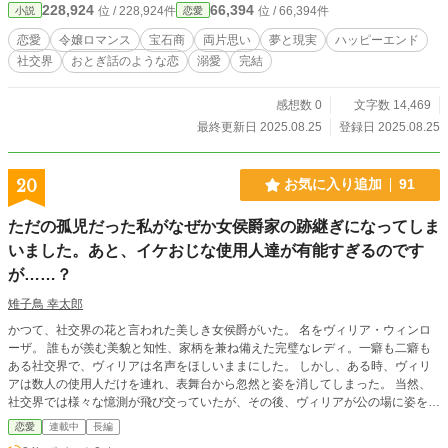
228,924
66,394
位 / 228,924件
位 / 66,394件
小説
恋愛
恋愛
令嬢ロマンス
宝石商
両片思い
夢と現実
ハッピーエンド
社交界
おとぎ話のような恋
溺愛
完結
感想数 0
文字数 14,469
最終更新日 2025.08.25
登録日 2025.08.25
20
お気に入り追加
91
ただの孤児だった私がなぜか女侯爵家の跡継ぎになってしま
いました。あと、イケおじな使用人達が有能すぎるのです
が……？
雉子鳥 幸太郎
かつて、社交界の花と言われた美しき女侯爵がいた。 名をヴィリア・ウィンロ
ーザ。 誰もが羨む美貌と知性、家柄を兼ね備えた完璧なレディ。一癖も二癖も
ある社交界で、ヴィリアは名声をほしいままにした。 しかし、ある時、ヴィリ
アは数人の使用人だけを連れ、表舞台から忽然と姿を消してしまった。 当然、
社交界では様々な憶測が飛び交っていたが、その後、ヴィリアが公の場に姿を見
せることはなく、彼女が何かを語ることもなかった。 だが、それから十五年が
恋愛
連載中
長編
経った今、その沈黙が破られようとしている。 ウィンローザ侯爵家現当主、リ