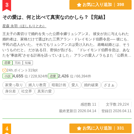
3
お気に入り追加
398
その愛は、何と比べて真実なのかしら？【完結】
星森 永羽（ほしもりとわ）
王太子の裏切りで婚約を失った公爵令嬢リュシアンヌ。 彼女が次に与えられた
婚約者は、家格だけで選ばれた三男アラン・ドレイモンド伯爵令息── 彼にも、
平民の恋人がいた。 それでもリュシアンヌは受け入れた。 政略結婚とは、そう
いうものだと。 だがある日、密偵が告げる。 「ドレイモンド伯爵令息は、あな
たを“事故死”させる計画を語っていました」 アランの愛人ノラもまた「公爵夫人
になりたい」「子を入れ替えればいい」と笑っていたという。 優しさは裏切ら
恋愛
完結
短編
れた。 寛容さは踏みにじられた。 リュシアンヌは扇子を閉じ、静かに微笑む。
24h.ポイント
319pt
──では、礼儀を教えて差し上げましょう。 ⚠️途中に、暴力・容姿差別に関する
4,655
2,426
位 / 228,924件
位 / 66,394件
小説
恋愛
描写があります。
家乗っ取り
婿入り教育
暗殺計画
愛人
婚約破棄
ざまぁ
身分差
社交界
真実の愛
感想数 11
文字数 29,224
最終更新日 2026.04.14
登録日 2026.04.11
4
お気に入り追加
331