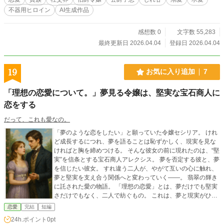
不器用ヒロイン
AI生成作品
感想数 0
文字数 55,283
最終更新日 2026.04.04
登録日 2026.04.04
19
お気に入り追加
7
「理想の恋愛について。」夢見る令嬢は、堅実な宝石商人に
恋をする
だって、これも愛なの。
「夢のような恋をしたい」と願っていた令嬢セシリア。 けれ
ど成長するにつれ、夢を語ることは恥ずかしく、現実を見な
ければと胸を締めつける。 そんな彼女の前に現れたのは、“堅
実”を信条とする宝石商人アレクシス。 夢を否定する彼と、夢
を信じたい彼女。 すれ違う二人が、やがて互いの心に触れ、
夢と堅実を支え合う関係へと変わっていく――。 翡翠の輝き
に託された愛の物語。 「理想の恋愛」とは、夢だけでも堅実
さだけでもなく、二人で紡ぐもの。 これは、夢と現実がひと
つになる令嬢ロマンス。
恋愛
完結
短編
24h.ポイント
0pt