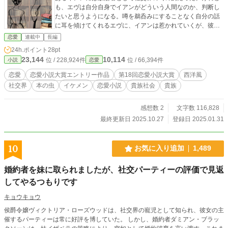
も、エヴは自分自身でイアンがどういう人間なのか、判断し
たいと思うようになる。噂を鵜呑みにすることなく自分の話
に耳を傾けてくれるエヴに、イアンは惹かれていくが、彼の
過去がつき纏い……。
恋愛
連載中
長編
24h.ポイント
28pt
23,144
10,114
位 / 228,924件
位 / 66,394件
小説
恋愛
恋愛
恋愛小説大賞エントリー作品
第18回恋愛小説大賞
西洋風
社交界
本の虫
イケメン
恋愛小説
貴族社会
貴族
感想数 2
文字数 116,828
最終更新日 2025.10.27
登録日 2025.01.31
10
お気に入り追加
1,489
婚約者を妹に取られましたが、社交パーティーの評価で見返
してやるつもりです
キョウキョウ
侯爵令嬢ヴィクトリア・ローズウッドは、社交界の寵児として知られ、彼女の主
催するパーティーは常に好評を博していた。 しかし、婚約者ダミアン・ブラッ