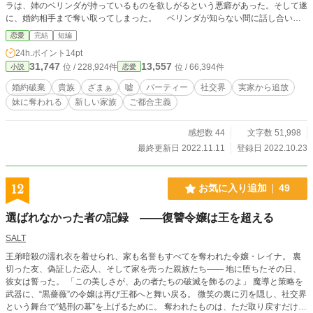
ラは、姉のベリンダが持っているものを欲しがるという悪癖があった。そして遂
に、婚約相手まで奪い取ってしまった。 ベリンダが知らない間に話し合いは
勝手に進んでいて、既に取り返しがつかない状況だった。 ※カクヨムにも掲載
恋愛
完結
短編
中の作品です。
24h.ポイント
14pt
31,747
13,557
位 / 228,924件
位 / 66,394件
小説
恋愛
婚約破棄
貴族
ざまぁ
嘘
パーティー
社交界
実家から追放
妹に奪われる
新しい家族
ご都合主義
感想数 44
文字数 51,998
最終更新日 2022.11.11
登録日 2022.10.23
12
お気に入り追加
49
選ばれなかった者の記録 ——復讐令嬢は王を超える
SALT
王弟暗殺の濡れ衣を着せられ、家も名誉もすべてを奪われた令嬢・レイナ。 裏
切った友、偽証した恋人、そして家を売った親族たち—— 地に堕ちたその日、
彼女は誓った。 「この美しさが、あの者たちの破滅を飾るのよ」 魔導と策略を
武器に、“黒薔薇”の令嬢は再び王都へと舞い戻る。 微笑の裏に刃を隠し、社交界
という舞台で“処刑の幕”を上げるために。 奪われたものは、ただ取り戻すだけで