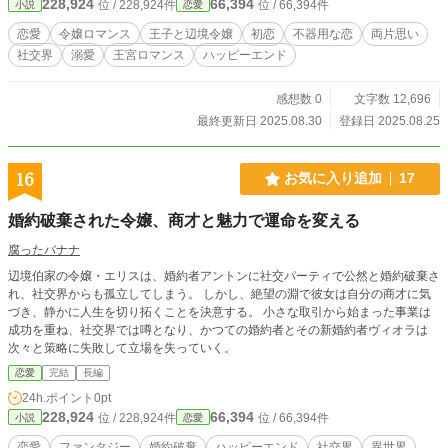
228,924
66,394
位 / 228,924件
位 / 66,394件
小説
恋愛
恋愛
令嬢ロマンス
王子と辺境令嬢
初恋
不器用な恋
両片思い
社交界
溺愛
王宮ロマンス
ハッピーエンド
感想数 0
文字数 12,696
最終更新日 2025.08.30
登録日 2025.08.25
16
お気に入り追加
17
婚約破棄された令嬢、商才と魅力で運命を変える
腐ったバナナ
辺境伯家の令嬢・エリスは、婚約者アントンに社交パーティで公然と婚約破棄さ
れ、社交界からも孤立してしまう。 しかし、絶望の淵で彼女は自分の商才に気
づき、静かに人生を切り拓くことを決意する。 小さな取引から始まった事業は
成功を重ね、社交界では噂となり、かつての婚約者とその新婚約者ヴィオラは
次々と策略に失敗して立場を失っていく。
恋愛
完結
長編
24h.ポイント
0pt
228,924
66,394
位 / 228,924件
位 / 66,394件
小説
恋愛
恋愛
ファンタジー
婚約破棄
ハッピーエンド
社交界
異世界