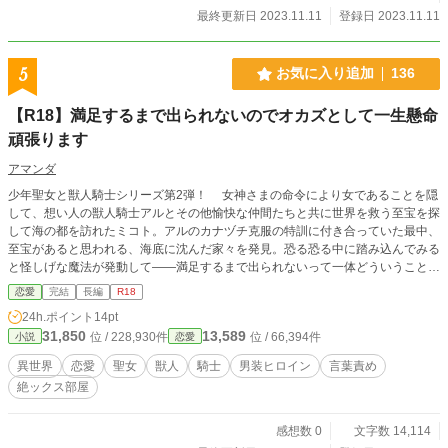
元視点習作です ※表紙はpixabay様よりお借りし、かんたん
最終更新日 2023.11.11
登録日 2023.11.11
表紙メーカー様にて加工しております
5
お気に入り追加
136
【R18】満足するまで出られないのでオカズとして一生懸命
頑張ります
アマンダ
少年聖女と獣人騎士シリーズ第2弾！ 女神さまの命令により女であることを隠
して、想い人の獣人騎士アルとその他愉快な仲間たちと共に世界を救う至宝を探
して海の都を訪れたミコト。アルのカナヅチ克服の特訓に付き合っていた最中、
至宝があると思われる、海底に沈んだ家々を発見。恐る恐る中に踏み込んでみる
と怪しげな魔法が発動して――満足するまで出られないって一体どういうことで
すか！？ 獣人騎士を興奮させるべく、女であることをバレないように気をつけ
恋愛
完結
長編
R18
ながら、誠心誠意お手伝いさせていただきます。物語の都合上、最後までは致し
24h.ポイント
14pt
ません。 『世界のピンチが救われるまで本能に従ってはいけません！！』のR1
31,850
13,589
位 / 228,930件
位 / 66,394件
小説
恋愛
8ver.第2弾です。前作『男のフリした聖女は触手にアンアン喘がされ、ついでに
想い人の獣人騎士も後ろでアンアンしています』を読んでからがわかりやすいと
異世界
恋愛
聖女
獣人
騎士
男装ヒロイン
言葉責め
思うのでよかったら…… ムーンライト様にも掲載しています。全5話です。
絶ックス部屋
感想数 0
文字数 14,114