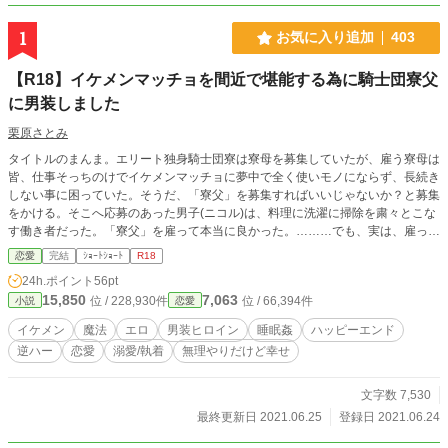
1
お気に入り追加
403
【R18】イケメンマッチョを間近で堪能する為に騎士団寮父
に男装しました
栗原さとみ
タイトルのまんま。エリート独身騎士団寮は寮母を募集していたが、雇う寮母は
皆、仕事そっちのけでイケメンマッチョに夢中で全く使いモノにならず、長続き
しない事に困っていた。そうだ、「寮父」を募集すればいいじゃないか？と募集
をかける。そこへ応募のあった男子(ニコル)は、料理に洗濯に掃除を粛々とこな
す働き者だった。「寮父」を雇って本当に良かった。………でも、実は、雇った
「寮父」は男子ではなくて。R18。睡眠姦、複数Pあり。エロ閲覧注意。合意の
恋愛
完結
ｼｮｰﾄｼｮｰﾄ
R18
ない行為だらけだけど皆幸せ。
24h.ポイント
56pt
15,850
7,063
位 / 228,930件
位 / 66,394件
小説
恋愛
イケメン
魔法
エロ
男装ヒロイン
睡眠姦
ハッピーエンド
逆ハー
恋愛
溺愛/執着
無理やりだけど幸せ
文字数 7,530
最終更新日 2021.06.25
登録日 2021.06.24