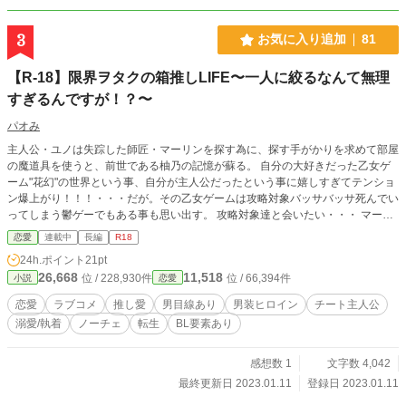
男が後々溺愛する物語。 設定は西洋風ファンタジーな独自設
定でとってもふんわりですので、優しい気持ちで見守ってく
3
お気に入り追加
81
れたら嬉しいです。ベタでテンプレな王道異世界転移のお話
ですが、みんな幸せになれる物語です。
【R-18】限界ヲタクの箱推しLIFE〜一人に絞るなんて無理
すぎるんですが！？〜
パオみ
主人公・ユノは失踪した師匠・マーリンを探す為に、探す手がかりを求めて部屋
の魔道具を使うと、前世である柚乃の記憶が蘇る。 自分の大好きだった乙女ゲ
ーム"花幻"の世界という事、自分が主人公だったという事に嬉しすぎてテンショ
ン爆上がり！！！・・・だが。その乙女ゲームは攻略対象バッサバッサ死んでい
ってしまう鬱ゲーでもある事も思い出す。 攻略対象達と会いたい・・・ マーリ
ンも助けたい・・・ 恋愛したい・・・ でも！でも！！みんな素敵すぎて一人に
恋愛
連載中
長編
R18
絞るなんて無理過ぎる！！！ なら！とりあえず、恋愛よりもマーリンを探す方
24h.ポイント
21pt
が終わってからゆっくり恋愛すれば良いのでは！？ そして、男装して王都へ出
26,668
11,518
位 / 228,930件
位 / 66,394件
小説
恋愛
発！ひょんな事から女でありながら騎士団へ入る事になる。 ゲームの舞台であ
り、平民の集まりである、第五騎士団の中で女一人、みんなの助けを借りながら
恋愛
ラブコメ
推し愛
男目線あり
男装ヒロイン
チート主人公
奮闘していく・・・というのは建前で、大好きな乙女ゲームの主人公に転生した
溺愛/執着
ノーチェ
転生
BL要素あり
限界オタクが、やっぱり我慢できず(意志弱)に主人公を漫喫しまくるお話。 ＊B
L要素(普通に妄想で致してる場面)もあるので嫌いな方は注意。(少なめ) ＊BL要
素が強いところ、R18の場面には★がつきます。 ＊本命以外にもイチャイチャ
感想数 1
文字数 4,042
したりするので注意。 ＊作者の性癖を詰め込んだので無理な方は注意。 ＊チー
最終更新日 2023.01.11
登録日 2023.01.11
ト・ご都合主義なので頭空っぽにして読んでいただきたいです。 ＊私生活優先