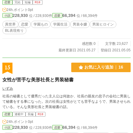
令嬢である。しかし、跡取りとしての教育は受けていない。 急遽、後継者にな
恋愛
完結
短編
R18
ってしまったミスリルに父親が、王侯貴族の子息しか通えないクレッセント学園
24h.ポイント
0pt
で三年間を過ごして公爵に相応しい人間になる術を学ぶように命じる。 男装し
228,930
66,394
位 / 228,930件
位 / 66,394件
小説
恋愛
てクレッセント学園に通う事になったミスリルであったが、彼女は知らない。
この学園に通う生徒のごく一部を除けば殆どがホモである事を──･･･。 「角刈
異世界
恋愛
学園もの
学園生活
男装令嬢
男装ヒロイン
りでお肌がすべすべな兄貴が女役で、脛毛が濃い男の娘が攻め･･･」 「ゴリマッ
BL表現有り
チョな兄貴な教師と、顎が二つに割れている兄貴との間に芽生えているのは･･･
教師と生徒としての絆、よね？それ以上って事はないわよね？」 「ヴィクトワ
ール、これって女の子の夢を壊しているような気がするのだけど」 「これが男
感想数 0
文字数 23,627
同士の恋愛の現実というものだ、ミスリル」 後に、男の娘とボディービルダー
最終更新日 2021.05.27
登録日 2021.05.05
な生徒がおせっせする描写が出てくるので、念の為にR-18にしています。
15
お気に入り追加
16
女性が苦手な美形社長と男装秘書
いずみ
社長の秘書として優秀だった主人公は何故か、社長の親友の息子の会社に男装し
て秘書をする事になった。次の社長は女性がとても苦手なようで、男装させられ
ている。そんな美形社長と男装秘書の話。
恋愛
連載中
長編
R18
24h.ポイント
0pt
228,930
66,394
位 / 228,930件
位 / 66,394件
小説
恋愛