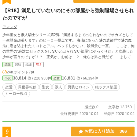
【R18】満足していないのにその部屋から強制退場させられ
たのですが
アマンダ
少年聖女と獣人騎士シリーズ第2弾『満足するまで出られないのでオカズとして
一生懸命頑張ります』のヒーロー視点です。 海底にあった謎の遺跡群で謎の魔
法に巻き込まれたミコトとアル。ベッドしかない、殺風景な一室。「ここは、俺
の世界の“絶対にセックスをしないと出られない部屋”にそっくりだ」と女装した
少年が言うのですが！？ 正気か、お前は！？ 俺らは男と男だぞ……ましてや
お前は未成年で……俺はもう、これ以上お前を汚したくないのだが。こっちが必
恋愛
完結
短編
R18
死で抑え込んでいるというのに、なんでそんなに煽ってくるんだ！！ ヒーロー
24h.ポイント
7pt
にとっての精神的BLですが残念、そうじゃないんです。ゴリゴリに削られてい
38,814
16,831
位 / 228,930件
位 / 66,394件
小説
恋愛
く獣人騎士の理性の崩壊をお楽しみください！ 前後編です。
恋愛
異世界転移
聖女
獣人
男装ヒロイン
絶ックス部屋
ヒーロー視点
感想数 0
文字数 13,750
最終更新日 2020.10.04
登録日 2020.10.04
9
お気に入り追加
366