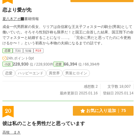
恋より愛が先
夏八木アオ
書籍情報
成金一代男爵家の長女、リリアは自信家な王太子フォスターの騎士(男装)として
働いていた。そろそろ性別詐称も限界だ！と国王に自首した結果、国王陛下の命
でフォスターと結婚することになり……。 「完全に男だと思ってたのに今更抱
けるか〜！」という初夜から本物の夫婦になるまでの話です。
恋愛
完結
短編
R18
24h.ポイント
0pt
228,930
66,394
位 / 228,930件
位 / 66,394件
小説
恋愛
恋愛
ハッピーエンド
異世界
男装ヒロイン
感想数 2
文字数 18,007
最終更新日 2025.01.16
登録日 2025.01.14
20
お気に入り追加
75
彼は私のことを男性だと思っています
高牧 まき