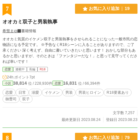
7
お気に入り追加
19
オオカミ双子と男装執事
希彗まゆ
書籍情報
オオカミ気質のイケメン双子と男装執事をさせられることになった一般市民の恋
物語になる予定です。 ※予告なくR18シーンに入ることがありますので、ご了
承ください 深く考えず、自由に書いていきたいと思います！ おかしな部分もあ
るかと思いますが、そのときは「ファンタジーだな！」と思って見守ってくださ
れば幸いです！
恋愛
連載中
長編
R18
24h.ポイント
7pt
38,814
16,831
位 / 228,930件
位 / 66,394件
小説
恋愛
恋愛
日常
溺愛
イケメン
男装
男装ヒロイン
R18要素あり
御曹司
双子
文字数 7,257
最終更新日 2023.08.24
登録日 2023.08.23
8
お気に入り追加
79