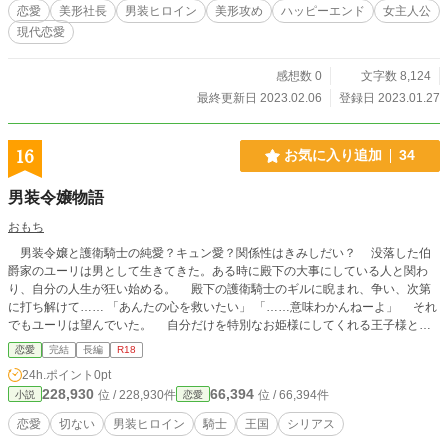
恋愛
美形社長
男装ヒロイン
美形攻め
ハッピーエンド
女主人公
現代恋愛
感想数 0
文字数 8,124
最終更新日 2023.02.06
登録日 2023.01.27
16
お気に入り追加
34
男装令嬢物語
おもち
男装令嬢と護衛騎士の純愛？キュン愛？関係性はきみしだい？ 没落した伯
爵家のユーリは男として生きてきた。ある時に殿下の大事にしている人と関わ
り、自分の人生が狂い始める。 殿下の護衛騎士のギルに睨まれ、争い、次第
に打ち解けて…… 「あんたの心を救いたい」 「……意味わかんねーよ」 それ
でもユーリは望んでいた。 自分だけを特別なお姫様にしてくれる王子様との
出会いをーーーー。 心に闇を抱える令嬢と騎士の想いは結ばれるのか。 時
恋愛
完結
長編
R18
に甘く、切なく、紡がれる物語。 ※カクヨム、エブリスタにも載せている作品
24h.ポイント
0pt
です。
228,930
66,394
位 / 228,930件
位 / 66,394件
小説
恋愛
恋愛
切ない
男装ヒロイン
騎士
王国
シリアス