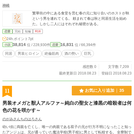
神崎
繁華街の中にある食堂を営む春の元に知り合いのホストが秋
という男を連れてくる。 頼まれて春は秋と同居生活を始め
た。しかし二人にはそれぞれ秘密がある。
恋愛
完結
短編
R18
24h.ポイント
7pt
38,814
16,831
位 / 228,930件
位 / 66,394件
小説
恋愛
同居
男装ヒロイン
絶倫筋肉
酒の勢い
巨乳
感想数 0
文字数 7,209
最終更新日 2018.08.23
登録日 2018.08.23
11
お気に入り追加
35
男装オメガと獣人アルファ～純白の聖女と漆黒の暗殺者は何
色の花を咲かす～
のがみさんちのはろさん
幼い頃に両親を亡くし、唯一の肉親である双子の兄が行方不明になったこと知っ
たアンジュは、兄が通っていた魔法学校(男子校)に男として転校する。 全寮制で