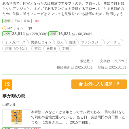
ある学園で、同室となったのは狼族でアルファの男、フローガ。 無知で何も知
らないアンジュと、オメガであるアンジュを警戒するフローガ。 とある目的の
ために学園に通うフローガはアンジュを見張りつつも計画のために利用しようと
企むが…… 学園に隠された謎、兄の行方、実は亡国の聖女であったアンジュ、
恋愛
完結
長編
R18
そして暗殺者組織の頭領であるフローガ。 アルファとオメガである二人の関係
24h.ポイント
7pt
はどうなるのか…… ムーンライトノベルズ・カクヨムでも連載中。
38,814
16,831
位 / 228,930件
位 / 66,394件
小説
恋愛
オメガバース
男装ヒロイン
獣人
魔法
ファンタジー
ノーチェ
溺愛（の予定）
聖女
異世界
学園
感想数 0
文字数 119,729
最終更新日 2025.03.31
登録日 2025.01.31
12
お気に入り追加
5
夢が現の恋
山岸ンル
本郷湊（みなと）は当年とって十八歳である。 男の格好をし
て剣術の道場に通っている。 ある日、突然同門の真田樹（た
つる）に告白され……。 2015年初出。