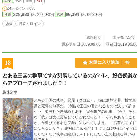
恋愛
完結
短編
R18
24h.ポイント
0pt
228,930
66,394
位 / 228,930件
位 / 66,394件
小説
恋愛
恋愛
男装ヒロイン
感想数 0
文字数 7,540
最終更新日 2019.09.06
登録日 2019.09.06
13
お気に入り追加
49
とある王国の執事ですが男装しているのがバレ、好色侯爵か
らアプローチされました？！
曼珠沙華
とある王国の執事、黒霧（クロム）。 彼は冷静沈着、博学卓
識と完璧な執事だ。 冷酷で王国の害となるものは決して許さ
ない…並外れた忠誠心もある、完全無欠の執事。 だが、そん
な『彼』は実は男装していた女だった！！ それをあろうこと
か、女遊びで有名な侯爵に知られてしまう。 「吾輩のメイド
にならないか？」 絶対にごめんだ！！ これは絶対にメイドに
なりたくない執事と絶対にメイドにしたい主の壮絶な戦いの
話である。