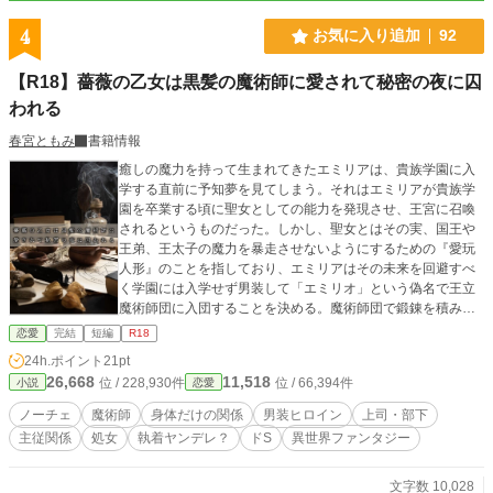
なので、無理しない亀更新になります。(基本的に火曜日・土曜日更新の予定) ＊
よろしくお願いします(^^)＊
4
お気に入り追加
92
【R18】薔薇の乙女は黒髪の魔術師に愛されて秘密の夜に囚
われる
春宮ともみ
書籍情報
癒しの魔力を持って生まれてきたエミリアは、貴族学園に入
学する直前に予知夢を見てしまう。それはエミリアが貴族学
園を卒業する頃に聖女としての能力を発現させ、王宮に召喚
されるというものだった。しかし、聖女とはその実、国王や
王弟、王太子の魔力を暴走させないようにするための『愛玩
人形』のことを指しており、エミリアはその未来を回避すべ
く学園には入学せず男装して「エミリオ」という偽名で王立
魔術師団に入団することを決める。魔術師団で鍛錬を積み始
めるも、またしても同じ予知夢を見てしまう。このままでは
恋愛
完結
短編
R18
どう足掻いても破滅の未来にたどり着いてしまうと知ったエ
24h.ポイント
21pt
ミリアは、自分が乙女の純潔を失えば未来のルートが変わる
26,668
11,518
位 / 228,930件
位 / 66,394件
小説
恋愛
かもしれないと考え、意を決して上司である魔術師団長ジル
ベルトを誘惑することにしたけれど――？ ＊＊＊ 稀代の魔
ノーチェ
魔術師
身体だけの関係
男装ヒロイン
上司・部下
術師（ただしドS腹黒）×魔力持ち男装令嬢、ギブアンドテイ
主従関係
処女
執着ヤンデレ？
ドS
異世界ファンタジー
クな愛人契約ラブロマンス ＊＊＊ ムーンライトノベルズで
開催された、ハル様主催【真夏の蜜夜2023】参加作品です。
＊＊＊ ※作者が読みたいだけの性癖を詰め込んだ三人称一
文字数 10,028