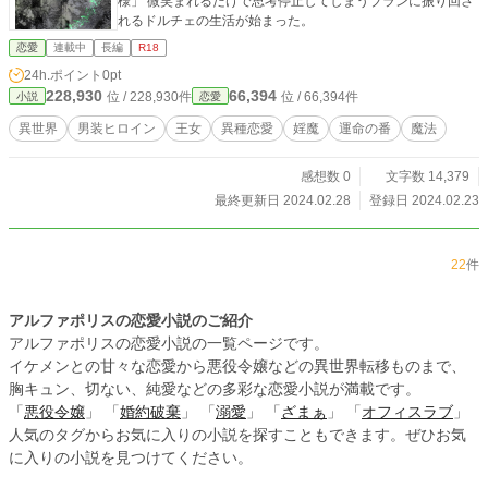
様」 微笑まれるだけで思考停止してしまうブランに振り回さ
れるドルチェの生活が始まった。
恋愛
連載中
長編
R18
24h.ポイント
0pt
228,930
66,394
位 / 228,930件
位 / 66,394件
小説
恋愛
異世界
男装ヒロイン
王女
異種恋愛
婬魔
運命の番
魔法
感想数 0
文字数 14,379
最終更新日 2024.02.28
登録日 2024.02.23
22
件
アルファポリスの恋愛小説のご紹介
アルファポリスの恋愛小説の一覧ページです。
イケメンとの甘々な恋愛から悪役令嬢などの異世界転移ものまで、
胸キュン、切ない、純愛などの多彩な恋愛小説が満載です。
「
悪役令嬢
」 「
婚約破棄
」 「
溺愛
」 「
ざまぁ
」 「
オフィスラブ
」
人気のタグからお気に入りの小説を探すこともできます。ぜひお気
に入りの小説を見つけてください。