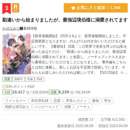
2
お気に入り追加
1,346
勘違いから始まりましたが、最強辺境伯様に溺愛されてます
かほなみり
書籍情報
【新章連載開始】 2025.2.8より、新章連載開始しました。不
定期更新となりますが、のんびりお付き合いいただけると嬉
しいです。 【書籍化】 旧題「この世界で名前を呼ぶのは私を
拾ったあなただけ」 『勘違いから始まりましたが、最強辺境
伯様に溺愛されてます』と改題し、ノーチェブックスさまか
ら書籍化していただけることになりました。 番外編をこちら
とは別に連載し、新しくお話を不定期で投稿しています。そ
ちらもお楽しみいただければ嬉しいです。 【5/12完結】 ☆こ
ちらのお話はR18描写があります。該当話にはサブタイトル
恋愛
連載中
長編
R18
に※が付きます。苦手な方は回避してください。 両親を亡く
24h.ポイント
42pt
し音大を中退した私は、お店で演奏するお仕事をして暮らし
18,417
8,239
位 / 228,930件
位 / 66,394件
小説
恋愛
ていた。でもこの世の中、お店が立ち行かなくなり行き場を
失った私。する事もなく、吹雪の中ちょっとコンビニに行こ
ファンタジー
異世界転移
恋愛
男装ヒロイン
魔物
聖女
うと思っただけだったのに、アパートを出るといつの間にか
残酷な描写あり
ハッピーエンド
溺愛
ノーチェ
異世界に飛ばされて。 常人離れした身体能力のイケメンに助
けられた私は、言葉の通じないこの世界で新しく居場所を探
す。 でもなんか、私、男の子だと思われている？ 男の子に間
感想数 13
文字数 421,582
違われて異世界で保護された私を、男の子を保護したはずな
最終更新日 2025.08.09
登録日 2023.04.09
のに実は違った事に戸惑う面倒見のいい王国一の強さを誇る