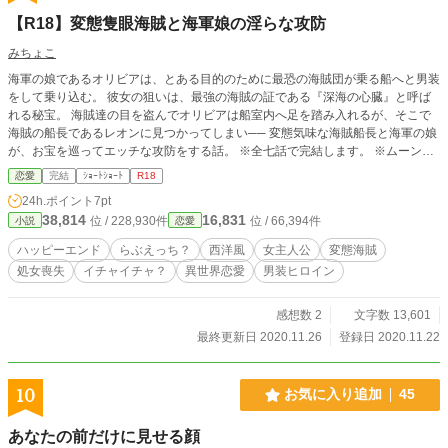
【R18】変態隻眼海賊と海軍娘の淫らな攻防
みちょこ
海軍の娘であるオリビアは、とある目的のために最恐の海賊団が乗る船へと男装
をして乗り込む。 彼女の狙いは、最強の海賊の証である『深海の心臓』と呼ば
れる秘宝。 海賊達の目を盗んでオリビアは船室内へ足を踏み入れるが、そこで
海賊の船長であるレオンに見つかってしまい── 変態気味な海賊船長と海軍の娘
が、お宝を巡ってエッチな攻防をする話。 ※全七話で完結します。 ※ムーンラ
イトノベル様でも投稿中です。
恋愛
完結
ｼｮｰﾄｼｮｰﾄ
R18
24h.ポイント
7pt
38,814
16,831
位 / 228,930件
位 / 66,394件
小説
恋愛
ハッピーエンド
らぶえっち？
西洋風
女主人公
変態海賊
処女喪失
イチャイチャ？
異世界恋愛
男装ヒロイン
感想数 2
文字数 13,601
最終更新日 2020.11.26
登録日 2020.11.22
10
お気に入り追加
45
あなたの前だけに見せる顔