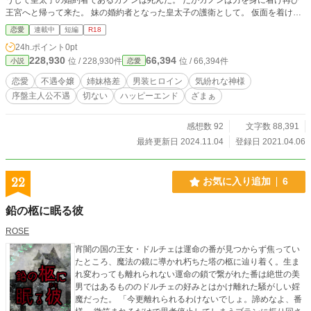
王宮へと帰って来た。 妹の婚約者となった皇太子の護衛として。 仮面を着け顔
を捨て、男装して性別を捨て、カノンは《ポリフォニー》と言う名の魔剣士とし
恋愛
連載中
短編
R18
て今日も恋心に蓋をして護衛の任務を行うのだった。 ※聖女の力を姉に譲渡し
24h.ポイント
0pt
国を出て行った元聖女は実は賢者でした～隣国の後宮で自重せずに生きていこう
228,930
66,394
位 / 228,930件
位 / 66,394件
小説
恋愛
と思います～の１１４話からと話がリンクしております。 読まなくても問題は
無いです(;^ω^)
恋愛
不遇令嬢
姉妹格差
男装ヒロイン
気紛れな神様
序盤主人公不遇
切ない
ハッピーエンド
ざまぁ
感想数 92
文字数 88,391
最終更新日 2024.11.04
登録日 2021.04.06
22
お気に入り追加
6
鉛の柩に眠る彼
ROSE
宵闇の国の王女・ドルチェは運命の番が見つからず焦ってい
たところ、魔法の鏡に導かれ朽ちた塔の柩に辿り着く。生ま
れ変わっても離れられない運命の鎖で繋がれた番は絶世の美
男ではあるもののドルチェの好みとはかけ離れた騒がしい婬
魔だった。 「今更離れられるわけないでしょ。諦めなよ、番