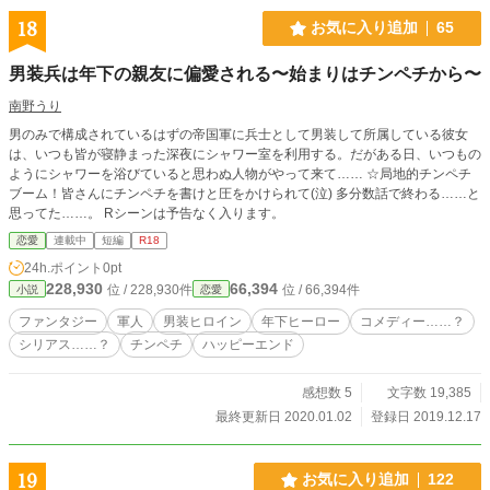
18
お気に入り追加
65
男装兵は年下の親友に偏愛される〜始まりはチンペチから〜
南野うり
男のみで構成されているはずの帝国軍に兵士として男装して所属している彼女
は、いつも皆が寝静まった深夜にシャワー室を利用する。だがある日、いつもの
ようにシャワーを浴びていると思わぬ人物がやって来て…… ☆局地的チンペチ
ブーム！皆さんにチンペチを書けと圧をかけられて(泣) 多分数話で終わる……と
思ってた……。 Rシーンは予告なく入ります。
恋愛
連載中
短編
R18
24h.ポイント
0pt
228,930
66,394
位 / 228,930件
位 / 66,394件
小説
恋愛
ファンタジー
軍人
男装ヒロイン
年下ヒーロー
コメディー……？
シリアス……？
チンペチ
ハッピーエンド
感想数 5
文字数 19,385
最終更新日 2020.01.02
登録日 2019.12.17
19
お気に入り追加
122