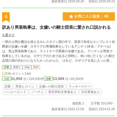
最終更新日 2020.09.26
登録日 2020.09.23
6
お気に入り追加
99
訳あり男装執事は、女嫌いの騎士団長に愛され口説かれる
九重ネズ
一部の人間が魔法を使えるセレスタイン国の中で、貿易で有名なエンブレスト伯
爵家の女嫌い令嬢・ロザリアの専属執事をしているアンディ(本名：アナベル)
は、実は男装執事であり、ライトナー子爵家の令嬢である。 アンディが男装で
執事をしているのは、ロザリアのためであると同時に、幼い頃に亡くなった騎士
志望の弟の代わりになりたかったからだ。 けれど、ロザリアを気に入った第一
王子がエンブレスト伯爵邸に訪問した事で、彼の護衛騎士で女嫌い騎士団長であ
恋愛
連載中
長編
R18
るオズワルドがアンディと急接近！ しかも、思わぬハプニングで、アンディが
24h.ポイント
14pt
女性だという事をオズワルドに知られてしまい！？ 過去のトラウマから女嫌い
31,850
13,589
位 / 228,930件
位 / 66,394件
小説
恋愛
になった騎士団長と、幼馴染と弟のために男装執事になった子爵令嬢の、ラブハ
プニングから始まる恋物語。 ※R18シーンには★をつけています。
恋愛
男装ヒロイン
女嫌いの騎士団長
ラッキースケベ
ハッピーエンド
ノーチェ
異世界転生要素あり
百合要素あり
感想数 2
文字数 103,680
最終更新日 2024.12.09
登録日 2024.01.26