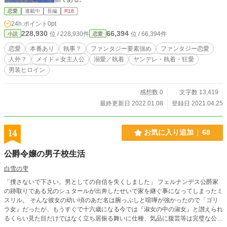
恋愛
連載中
長編
R18
24h.ポイント
0pt
228,930
66,394
位 / 228,930件
位 / 66,394件
小説
恋愛
恋愛
本番あり
執事？
ファンタジー要素強め
ファンタジー恋愛
人外？
メイド＝女主人公
溺愛／執着
ヤンデレ・執着・狂愛
男装ヒロイン
感想数 0
文字数 13,419
最終更新日 2022.01.08
登録日 2021.04.25
14
お気に入り追加
68
公爵令嬢の男子校生活
白雪の雫
「捜さないで下さい。男としての自信を失くしました」 フェルナンデス公爵家
の跡取りである兄のシュタールが出奔したせいで家を継ぐ事になってしまったミ
スリル。 そんな彼女の幼い頃のあだ名は腕っぷしと喧嘩が強かったので「ゴリ
ラ女』だったが、もうすぐで十六歳になる今では『淑女の中の淑女』と讃えられ
るくらい見た目だけではなく立ち居振る舞いに仕種、気品に腹芸等は完璧な公爵