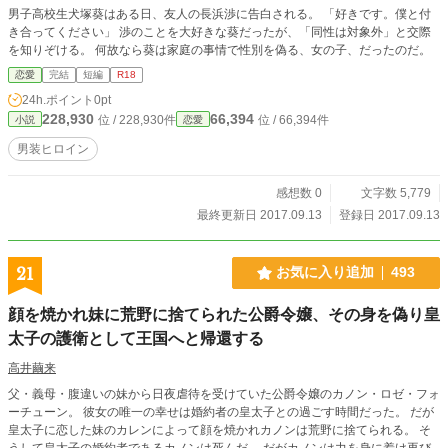
男子高校生犬塚葵はある日、友人の長浜渉に告白される。 「好きです。僕と付
き合ってください」 渉のことを大好きな葵だったが、「同性は対象外」と交際
を知りぞける。 何故なら葵は家庭の事情で性別を偽る、女の子、だったのだ。
恋愛
完結
短編
R18
24h.ポイント
0pt
228,930
66,394
位 / 228,930件
位 / 66,394件
小説
恋愛
男装ヒロイン
感想数 0
文字数 5,779
最終更新日 2017.09.13
登録日 2017.09.13
21
お気に入り追加
493
顔を焼かれ妹に荒野に捨てられた公爵令嬢、その身を偽り皇
太子の護衛として王国へと帰還する
高井繭来
父・義母・腹違いの妹から日夜虐待を受けていた公爵令嬢のカノン・ロゼ・フォ
ーチューン。 彼女の唯一の幸せは婚約者の皇太子との過ごす時間だった。 だが
皇太子に恋した妹のカレンによって顔を焼かれカノンは荒野に捨てられる。 そ
うして皇太子の婚約者であるカノンは死んだ。 だがカノンは力を身に着け再び