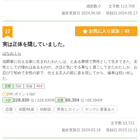
感想数 0
文字数 113,709
最終更新日 2024.06.08
登録日 2024.05.17
17
お気に入り追加
82
実は正体を隠していました。
はなおくら
伯爵家に仕える家に生まれたわたしは、とある事情で男性として生きてきた。女
性としての憧れはあるものの、さほど気にする事なく過ごしてきたわたしが、お
忍びで初めて女性の姿で、仕える主人の前に姿を現してから、歯車は狂い出し
た。
恋愛
完結
長編
R18
24h.ポイント
0pt
228,930
66,394
位 / 228,930件
位 / 66,394件
小説
恋愛
恋愛
溺愛/執着
幼馴染
男装ヒロイン
ヤンデレ要素あり
文字数 53,721
最終更新日 2024.03.18
登録日 2023.11.11