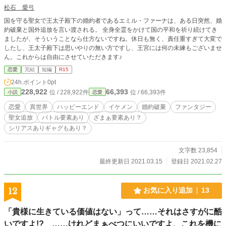
松石 愛弓
国を守る聖女で王太子殿下の婚約者であるエミル・ファーナは、ある日突然、婚
約破棄と国外追放を言い渡される。 全身全霊をかけて国の平和を祈り続けてき
ましたが、そういうことなら仕方ないですね。休日も無く、責任重すぎて大変で
したし、王太子殿下は思いやりの無い方ですし、王宮には何の未練もございませ
ん。これからは自由にさせていただきます♪
恋愛
完結
短編
R15
24h.ポイント
0pt
228,922
66,393
位 / 228,922件
位 / 66,393件
小説
恋愛
恋愛
異世界
ハッピーエンド
イケメン
婚約破棄
ファンタジー
聖女追放
バトル要素あり
ざまぁ要素あり？
シリアスありギャグもあり？
文字数 23,854
最終更新日 2021.03.15
登録日 2021.02.27
12
お気に入り追加
13
「貴様に生きている価値はない」って……それはさすがに酷
いですよ!? ……けれどまぁべつにいいですよ、これを機に