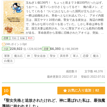
玉ねぎ１個136円！ ちょっと前まで３個100円だったはず。
うおーっ、菓子パンが小さくなってるぞ！ 俺の昼メシ、ど
うしてくれる！ ついにおとなしかった国民が立ち上がった。
一揆は組織化され、革命へとなだれ込んでいく。 アオイ内親
王は、国王ヤマト16世の娘。聖女である彼女は、海辺の神殿
で、清らかな祈りの日々を送っていた。しかし革命は神を否
定、国王夫妻は処刑され、ついに聖女アオイにも処刑の危機
が迫る。 革命政府から首都に召喚されたアオイは、突如、軍
の将校ノギにさらわれてしまう。強引なノギからアオイは、
恋愛
完結
短編
R15
腹部に被弾したヨシツネ准将の命を救うよう命じられる。聖
24h.ポイント
0pt
女の義務は、いやしと治癒。アオイは、白魔法を使ってヨシ
228,922
66,393
位 / 228,922件
位 / 66,393件
小説
恋愛
ツネを生き返らせることに成功する。 いやみで意固地なノギ
准将が、アオイは苦手だった。一方で、白魔法を用いて彼女
軍隊
魔法石
神
聖女追放
聖女
異世界
軍人
恋愛
魔法
が命を救ったヨシツネはアオイになつき、後をついてくるよ
白魔法
うになる。 1789年からの革命を、架空の国ジパングで起こし
てみました。途中まではおおむね、本家フランスと同じ道筋
を通って進展していきます。 ※「歴史時代大賞」で応援して
感想数 0
文字数 46,376
下さった方へ、恒例のお礼企画です もちろん、はじめまし
最終更新日 2022.07.10
登録日 2022.07.01
て、お久しぶり、の方も、よろしくです
・。・。・。・。・。・。・。・ 【表紙絵】 女神のイラス
ト：イラストAC しまたけひと「天女（２）・笑顔」 たまね
10
お気に入り追加
82
ぎの写真：Mike Mozart "Onions"https://www.flickr.com/photo
s/jeepersmedia/15892938389
『聖女失格と追放されたけれど、神に選ばれた私は、最強魔
導師に拾われました』