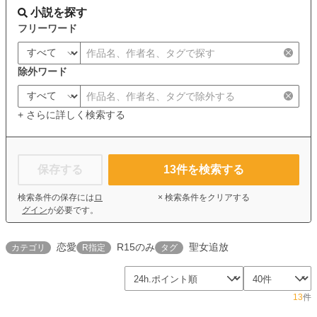
小説を探す
フリーワード
除外ワード
+ さらに詳しく検索する
保存する
13
件を検索する
検索条件の保存には
ロ
× 検索条件をクリアする
グイン
が必要です。
恋愛
R15のみ
聖女追放
カテゴリ
R指定
タグ
13
件