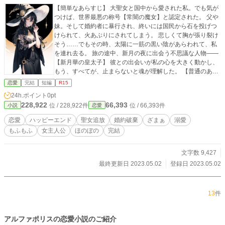
【簡単なあらすじ】 大聖女と国中から愛された私。でも気が
つけば、世界最悪の称号【常闇の魔女】と認定された。 父や
妹。そして婚約者に暴行され、終いには国民から石を投げつ
けられて、火あぶりにされてしまう。 悲しくて胸が張り裂け
そう……でもその時、太陽に一筋の黒い陰があらわれて、私
を連れ去る。 旅の途中、新月の夜に出会う不思議な人物――
【新月華の皇太子】 彼との出会いが私の心を大きく動かし、
もう、すべてが、止まらないと魂が理解した。 【普通のあら
すじ】 神の寵愛をうけた娘が国の安定を司り、発展と平和の
恋愛
完結
短編
R15
象徴――聖女。 その聖女の中でも、百年に一度と言われる大
24h.ポイント
0pt
聖女が生まれ落ちた。 名をエリーシア・フォン・ローデック
228,922
66,393
位 / 228,922件
位 / 66,393件
小説
恋愛
といい、この国の第一王女でもある。 ある時、エリーシアは
王家の血筋にちかしい四大公爵家の一つ、ワール公爵家の嫡
恋愛
ハッピーエンド
聖女追放
婚約破棄
ざまぁ
溺愛
男であるデレクと婚約をし、仲むつまじく過ごす。 それが一
もふもふ
女主人公
ほのぼの
完結
年ほどたった、とある正午に、全ての運命が大きく動き出
す。 大聖女たるエリーシアは前日に急激なめまいにより倒
れ、気がつけば朝だった。 頭が冴えないまま起床すると、メ
文字数 9,427
イドを押しのけ近衛兵が押し寄せやって来る。 何事かとたず
最終更新日 2023.05.02
登録日 2023.05.02
ねるエリーシアだったが、一切答えずに国王たる父の元へと
突き出されてしまう。 困惑するエリーシア。しかしその原因
が廊下を歩く時に気がついていた。 そう……聖女の象徴たる
13
件
〝右手の甲にある聖印〟が無くなっていたのだから。 案の
定、その事で国王に問い詰められるが、原因が全くわからな
い。 ますます混乱するエリーシアの元へと双子の妹、コレッ
アルファポリスの恋愛小説のご紹介
トがやって来る。 コレットはエリーシアを抱きしめると、自