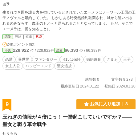
四季
生まれつき国を護る力を宿しているとされていたエーメラはノーワール王国の王
子ノヴェルと婚約していた。 しかしある時突然婚約破棄され、城から追い出さ
れるのみならず、魔王のもとへと送られることとなってしまう。 ただ、そこで
エーメラは、愛を知ることに……？
恋愛
完結
短編
R15
24h.ポイント
0pt
228,922
66,393
位 / 228,922件
位 / 66,393件
小説
恋愛
恋愛
異世界
ファンタジー
R15は保険
婚約破棄
ざまぁ
王子
女主人公
ハッピーエンド
聖女追放
感想数 0
文字数 9,273
最終更新日 2024.01.22
登録日 2024.01.20
9
お気に入り追加
8
玉ねぎの値段が４倍にっ！ 一揆起こしていいですか？――
聖女と戦う革命戦争
せりもも