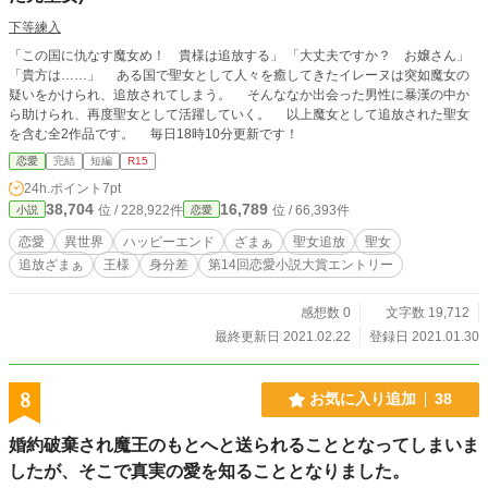
下等練入
「この国に仇なす魔女め！ 貴様は追放する」 「大丈夫ですか？ お嬢さん」
「貴方は……」 ある国で聖女として人々を癒してきたイレーヌは突如魔女の
疑いをかけられ、追放されてしまう。 そんななか出会った男性に暴漢の中か
ら助けられ、再度聖女として活躍していく。 以上魔女として追放された聖女
を含む全2作品です。 毎日18時10分更新です！
恋愛
完結
短編
R15
24h.ポイント
7pt
38,704
16,789
位 / 228,922件
位 / 66,393件
小説
恋愛
恋愛
異世界
ハッピーエンド
ざまぁ
聖女追放
聖女
追放ざまぁ
王様
身分差
第14回恋愛小説大賞エントリー
感想数 0
文字数 19,712
最終更新日 2021.02.22
登録日 2021.01.30
8
お気に入り追加
38
婚約破棄され魔王のもとへと送られることとなってしまいま
したが、そこで真実の愛を知ることとなりました。