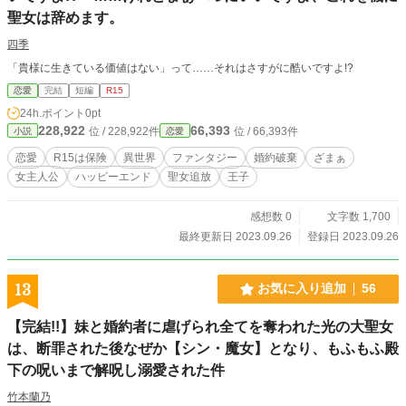
聖女は辞めます。
四季
「貴様に生きている価値はない」って……それはさすがに酷いですよ!?
恋愛
完結
短編
R15
24h.ポイント
0pt
228,922
66,393
位 / 228,922件
位 / 66,393件
小説
恋愛
恋愛
R15は保険
異世界
ファンタジー
婚約破棄
ざまぁ
女主人公
ハッピーエンド
聖女追放
王子
感想数 0
文字数 1,700
最終更新日 2023.09.26
登録日 2023.09.26
13
お気に入り追加
56
【完結!!】妹と婚約者に虐げられ全てを奪われた光の大聖女
は、断罪された後なぜか【シン・魔女】となり、もふもふ殿
下の呪いまで解呪し溺愛された件
竹本蘭乃