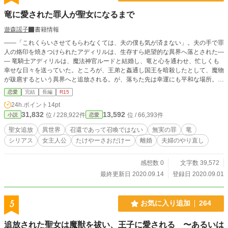
竜に愛された罪人が聖女になるまで
遊森謡子
書籍情報
――「これくらいさせてもらわなくては、夫の僕も気が済まない」。夫の手で罪
人の烙印を焼きつけられたアディリルは、生存すら絶望的な異界へ落とされた―
― 竜騎士アディリルは、魔法神官ルードと結婚し、竜と心を通わせ、忙しくも
幸せな日々を送っていた。ところが、王弟と姦通し国王を暗殺したとして、魔物
が跋扈するという異界へと追放される。が、落ちた先は幸運にも平和な場所。数
年を山奥の村で過ごす内に、絶望も憎しみも少しずつ癒されるかのように思えた
恋愛
完結
長編
R15
が、ある日突然、元の世界に“召還”されて…… ※中編。完結まで予約済です、２
24h.ポイント
14pt
週間お付き合い下さい。※ヒロインは『聖女』ですが、清純でピュアで純潔で、
31,832
13,592
位 / 228,922件
位 / 66,393件
小説
恋愛
という感じではないので、苦手な方は注意。※「召喚」は呼び出すこと、「召
還」は呼び戻すこと。ここテストに出ます。※小説家になろうさん、カクヨムさ
聖女追放
異世界
召還であって召喚ではない
無実の罪
竜
んにも投稿。
シリアス
女主人公
たけやーさおだけー
離婚
夫婦のやり直し
感想数 0
文字数 39,572
最終更新日 2020.09.14
登録日 2020.09.01
5
お気に入り追加
264
追放された聖女は魔獣を祓い、王子に愛される 〜あるいは