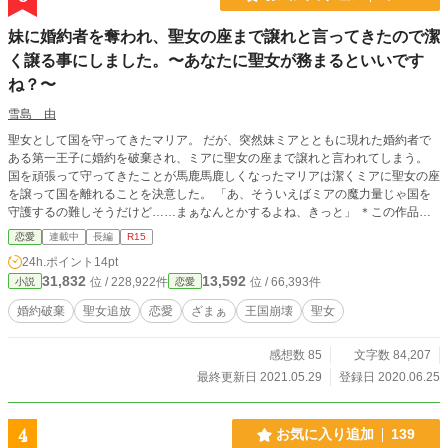
妹に婚約者を奪われ、聖女の座まで譲れと言ってきたので潔
く譲る事にしました。〜あなたに聖女が務まるといいです
ね？〜
雪島 由
聖女として国を守ってきたマリア。 だが、突然妹ミアとともに現れた婚約者で
ある第一王子に婚約を破棄され、ミアに聖女の座まで譲れと言われてしまう。
国を頑張って守ってきたことが馬鹿馬鹿しくなったマリアは潔くミアに聖女の座
を譲って国を離れることを決意した。 「あ、そういえばミアの魔力量じゃ国を
守護するの難しそうだけど……まぁなんとかするよね、きっと」 ＊この作品は
なろうでも連載しています。
恋愛
連載中
長編
R15
24h.ポイント
14pt
31,832
13,592
位 / 228,922件
位 / 66,393件
小説
恋愛
婚約破棄
聖女追放
恋愛
ざまぁ
王国崩壊
聖女
感想数 85
文字数 84,207
最終更新日 2021.05.29
登録日 2020.06.25
4
お気に入り追加
139