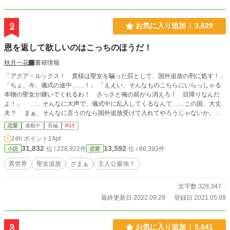
2
お気に入り追加
3,629
恩を返して欲しいのはこっちのほうだ！
秋月一花
書籍情報
「アクア・ルックス！ 貴様は聖女を騙った罰として、国外追放の刑に処す！」
「ちょ、今、儀式の途中……！」 「ええい、そんなものこちらにいらっしゃる
本物の聖女が継いでくれるわ！ さっさと俺の前から消えろ！ 目障りなんだ
よ！」 ……そんなに大声で、儀式中に乱入してくるなんて……この国、大丈
夫？ まぁ、そんなに言うのなら国外追放受けて入れてやろうじゃないか。
……と思ったら。 「ああ、その前にお前が使っていた道具すべて、王家に渡し
恋愛
連載中
長編
R15
てもらうからな！ アレだけ王家の金を使ったのだ、恩を返してもらわねば！」
24h.ポイント
14pt
「……勝手に持って来ただけじゃん……」 全く、恩を返して欲しいのはこっ
31,832
13,592
位 / 228,922件
位 / 66,393件
小説
恋愛
ちのほうだ！ 誰のおかげで魔物が入ってこなかったというのか……！ 大義
名分を手に入れたわたしは、意気揚々とこの国を去った。 ※カクヨム様にも投
異世界
聖女追放
ざまぁ
主人公最強？
稿しています。
文字数 328,347
最終更新日 2022.09.29
登録日 2021.05.09
3
お気に入り追加
5,841