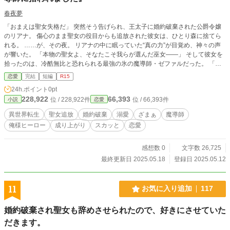
春夜夢
「おまえは聖女失格だ」 突然そう告げられ、王太子に婚約破棄された公爵令嬢
のリアナ。 傷心のまま聖女の役目からも追放された彼女は、ひとり森に捨てら
れる。 ……が、その夜。 リアナの中に眠っていた“真の力”が目覚め、神々の声
が響いた。 「本物の聖女よ、そなたこそ我らが選んだ巫女――」 そして彼女を
拾ったのは、冷酷無比と恐れられる最強の氷の魔導師・ゼファルだった。 「俺
の妻になれ。……世界を共に壊そう」 偽物の聖女が残った王国。 裏切った王太
恋愛
完結
短編
R15
子たちをよそに、リアナの“真なる覚醒”が始まる──！
24h.ポイント
0pt
228,922
66,393
位 / 228,922件
位 / 66,393件
小説
恋愛
異世界転生
聖女追放
婚約破棄
溺愛
ざまぁ
魔導師
俺様ヒーロー
成り上がり
スカッと
恋愛
感想数 0
文字数 26,725
最終更新日 2025.05.18
登録日 2025.05.12
11
お気に入り追加
117
婚約破棄され聖女も辞めさせられたので、好きにさせていた
だきます。