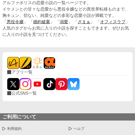
アルファポリスの恋愛小説の一覧ページです。
分がハメたのだとソッと耳打ち。 その意味がわからずさらに
イケメンとの甘々な恋愛から悪役令嬢などの異世界転移ものまで、
困惑した瞬間、婚約者に殴られ床へと血を流し転がってしま
胸キュン、切ない、純愛などの多彩な恋愛小説が満載です。
う。 そして父たる国王より言い渡される、この国最悪の存在
「
悪役令嬢
」 「
婚約破棄
」 「
溺愛
」 「
ざまぁ
」 「
オフィスラブ
」
――〝常闇の魔女〟認定。 国中から怨嗟の声を一身に受け、
エリーシアは翌日火あぶりの刑に処され、命が消え失せる刹
人気のタグからお気に入りの小説を探すこともできます。ぜひお気
那それは現れる。 悪魔の象徴――厄災の魔女。 それが突如現
に入りの小説を見つけてください。
れ、エリーシアを連れ去ってしまう。 やがて自由になったエ
リーシアは、知り合った白いもふもふと旅をし、新月の夜に
【新月華の皇太子】と出会い恋に落ちる、が……。 二人の行
き先に立ち阻む茨の道。それらを乗り越え、二人はどこへ向
かうのか。 そして妹のコレットとエリーシアの関係は？ 最後
に訪れる、絶望と希望は誰の手に？ それは物語を見てい
る、あなただけが知っています。
アプリ一覧
公式SNS一覧
ご利用について
利用規約
ヘルプ