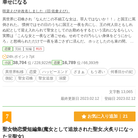
幸せになる
咲楽えび＠改名しました（旧 佐倉えび）
異世界に召喚され「なんだこの不細工な女は。罪人ではないか！！」と国王に罵
倒された。 慣例ではその日のうちに国王と一夜を共にし、王の何人目ともしれ
ぬ妃として迎え入れられて聖女としてのお勤めをするという流れになるらしい。
実際は「こんな女と一夜など過ごせぬ。せめてその汚らしい身体をどうにかし
ろ」と怒鳴られただけで一夜を過ごさずに済んだ。 ホッとしたのも束の間。 痩
せて綺麗にならなければ罪人に下賜されるらしい。 冗談じゃない！ 私の身体
恋愛
完結
短編
R15
は私のものよ！ そう奮起したものの、怒りも長くは続かない性格で……？ 孤独
24h.ポイント
7pt
な女性が、諦めたり、ちょっとだけ頑張ったりしながら幸せになるまでのお話。
38,704
16,789
位 / 228,922件
位 / 66,393件
小説
恋愛
異世界転移
恋愛
ハッピーエンド
ざまぁ
もう遅い
何番目かの妃
側妃
聖女召喚
聖女追放
溺愛
文字数 13,065
最終更新日 2023.02.12
登録日 2023.02.12
7
お気に入り追加
21
聖女物恋愛短編集(魔女として追放された聖女,火炙りになっ
た元聖女)