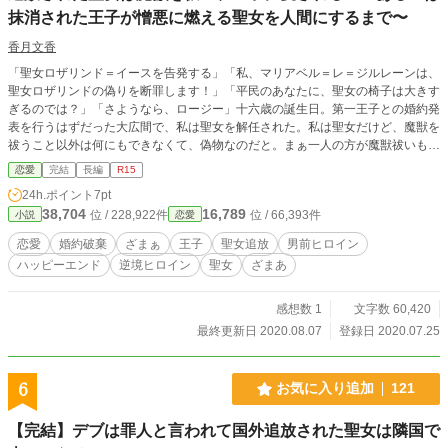
抹消された王子が憎悪に燃える聖女を人間にするまで〜
香月文香
「聖女ロザリンド＝イースを告発する」「私、マリアベル＝レ＝ジルレーンは、
聖女ロザリンドの偽りを断罪します！」「平民のあなたに、聖女の椅子は大きす
ぎるのでは？」「さようなら、ロージー」十六歳の誕生日。第一王子との婚約発
表を行うはずだった大広間で、私は聖女を解任された。私は聖女だけど、魔獣を
祓うこと以外は何にもできなくて、偽物なのだと。まぁ一人の方が魔獣祓いも効
率的にできていいかもしれないわ。なんて前向きに考えていたら、「身柄は＜黄
恋愛
完結
長編
R15
昏の宮＞預かりとする」だって。皆さんざわついているけれど、＜黄昏の宮＞っ
24h.ポイント
7pt
てどこ？ え？ 第二王子がいるって？ なにそれそんなの聞いてない──！
38,704
16,789
位 / 228,922件
位 / 66,393件
小説
恋愛
だって、私は魔獣を殺せさえすればいいのだから。 ※小説家になろうにも掲載
しています
恋愛
婚約破棄
ざまぁ
王子
聖女追放
男前ヒロイン
ハッピーエンド
逆境ヒロイン
聖女
ざまあ
感想数 1
文字数 60,420
最終更新日 2020.08.07
登録日 2020.07.25
6
お気に入り追加
121
【完結】デブは罪人と言われて国外追放された聖女は隣国で