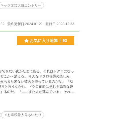
キャラ文芸大賞エントリー
132
最終更新日 2024.01.21
登録日 2023.12.23
お気に入り追加
93
書ができない夜がたまにある。それはドクロになっ
どこかへ消える。 そんなドクロ伯爵の楽しみ
でいる」 それは
るその者を……犯人を捜すべく、ドクロ伯爵は今
話は進みます。 あらかじめご理解いただきまし
でも連続殺人鬼もいたり
り時代考証とか考えずに気楽に読んでいただけれ