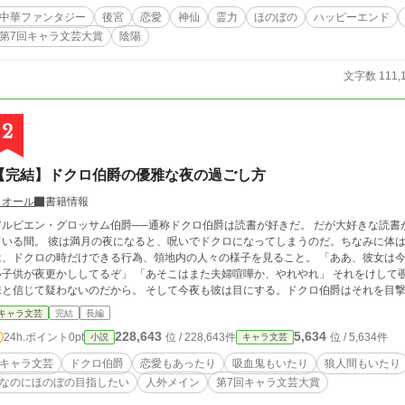
中華ファンタジー
後宮
恋愛
神仙
霊力
ほのぼの
ハッピーエンド
第7回キャラ文芸大賞
陰陽
文字数 111,
2
【完結】ドクロ伯爵の優雅な夜の過ごし方
リオール
書籍情報
アルビエン・グロッサム伯爵──通称ドクロ伯爵は読書が好きだ。 だが大好きな読
ている間。 彼は満月の夜になると、呪いでドクロになってしまうのだ。ちなみに体は
、ドクロの時だけできる行為、領地内の人々の様子を見ること。 「ああ、彼女は今夜もまた来ない彼氏を待っているのだな」 「幼
子供が夜更かししてるぞ」 「あそこはまた夫婦喧嘩か、やれやれ」 それをけして覗きと言うなかれ。ドクロ伯爵はそれを高尚な趣
と信じて疑わないのだから。 そして今夜も彼は目にする。ドクロ伯爵はそれを目撃するのだ。 「……また人が死ん
連続殺人。殺人鬼による無差別殺人。 全てを見通せるドクロ伯爵の目からすら逃れ
キャラ文芸
完結
長編
らせる。 ──目、無いんですけどね === ※筆者より注意書き※ 本作品はホラーでも推理物でもありません。 あくまでキャ
228,643
5,634
24h.ポイント
0pt
位 / 228,643件
位 / 5,634件
小説
キャラ文芸
ラが濃いキャラ文芸、気楽に読めるラノベです。 特別深い話はございません、淡々と
でお読みいただきますようお願い致します。 ※注2※ 舞台・年代は近世ヨーロッパ(イギリス)風な感じ(1800年～1900年くら
キャラ文芸
ドクロ伯爵
恋愛もあったり
吸血鬼もいたり
狼人間もいたり
い）、でもオリジナルで実在しない世界となります。パラレルワールド的な。 あま
なのにほのぼの目指したい
人外メイン
第7回キャラ文芸大賞
ばと思います。 （つまり、筆者が細かいあれこれ考えるのが面倒、と）