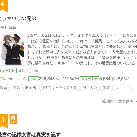
4
カラマワリの兄弟
衣更月 浅葱
3歳年上の兄はおれにとって、まるで台風のようだった。 舞台は貴族の街、ルピシエ市。 この街の一警官ギルバー
トはある秘密を抱えていた。 それは、『魔薬』によって人ならざる者と化した兄を魔薬取締班から匿っているとい
ること。 魔薬とは、このルピシエ市に突如として蔓延した、摩訶不思議な力をさずける魔法のような薬であり、そ
してそれは簡単に人を人間の域から超えさせてしまう悪魔のような薬でもある。 悪魔と化し
れようか。 秩序を守る為にその悪魔達は、『魔薬を使用した』た
班に処刑された。 ギルバートの兄にも、その足音は近づいている
キャラ文芸
連載中
短編
228,643
5,634
24h.ポイント
0pt
位 / 228,643件
位 / 5,634件
小説
キャラ文芸
短編
兄弟
吸血鬼
第7回キャラ文芸大賞
男主人公
警察
マフィア
感想数 0
文字数 40,
5
後宮の記録女官は真実を記す