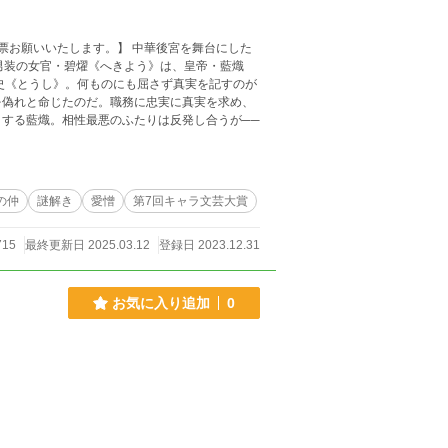
票お願いいたします。】 中華後宮を舞台にした
史《とうし》。何ものにも屈さず真実を記すのが
を偽れと命じたのだ。職務に忠実に真実を求め、
する藍熾。相性最悪のふたりは反発し合うが──
の仲
謎解き
愛憎
第7回キャラ文芸大賞
715
最終更新日 2025.03.12
登録日 2023.12.31
お気に入り追加
0