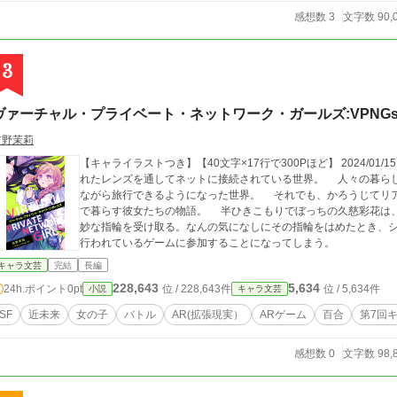
感想数 3
文字数 90,
3
ヴァーチャル・プライベート・ネットワーク・ガールズ:VPNG
吉野茉莉
【キャライラストつき】【40文字×17行で300Pほど】 2024/01/15更新完了しまし
れたレンズを通してネットに接続されている世界。 人々の暮ら
ながら旅行できるようになった世界。 それでも、かろうじてリ
で暮らす彼女たちの物語。 半ひきこもりでぼっちの久慈彩花は、週に一度の登校の帰り、寄り道をした場所で奇
妙な指輪を受け取る。なんの気になしにその指輪をはめたとき、
行われているゲームに参加することになってしまう。
キャラ文芸
完結
長編
228,643
5,634
24h.ポイント
0pt
位 / 228,643件
位 / 5,634件
小説
キャラ文芸
SF
近未来
女の子
バトル
AR(拡張現実）
ARゲーム
百合
第7回
感想数 0
文字数 98,