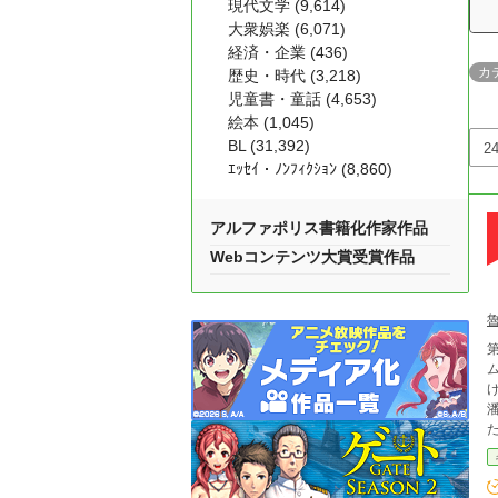
現代文学 (9,614)
大衆娯楽 (6,071)
経済・企業 (436)
カ
歴史・時代 (3,218)
児童書・童話 (4,653)
絵本 (1,045)
BL (31,392)
ｴｯｾｲ・ﾉﾝﾌｨｸｼｮﾝ (8,860)
アルファポリス書籍化作家作品
Webコンテンツ大賞受賞作品
第
る彼