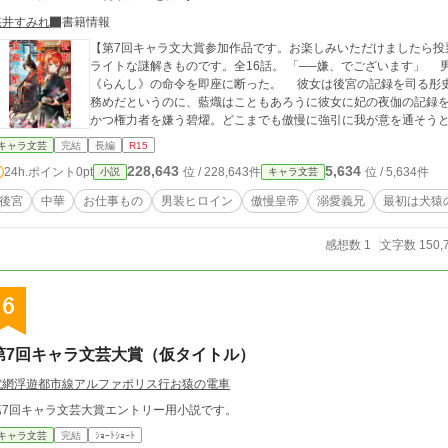
悠井すみれ
書籍情報
【第7回キャラ文大賞参加作品です。お楽しみいただけましたら投
ライトな謎解きものです。全16話。 「──嫌、でございます」 男装の女官・碧燿《へきよう》は、皇帝・藍熾
《らんし》の命令を即座に断った。 彼女は後宮の記録を司る彤
務めだというのに、藍熾はこともあろうに彼女に妃の夜伽の記録
かつ権力者を嫌う碧燿。どこまでも傲慢に強引に我が意を通そうと
キャラ文芸
完結
長編
R15
228,643
5,634
24h.ポイント
0pt
位 / 228,643件
位 / 5,634件
小説
キャラ文芸
後宮
中華
お仕事もの
男装ヒロイン
傲慢皇帝
溺愛義兄
最初は犬猿
感想数 1
文字数 150,
6
第7回キャラ文芸大賞（仮タイトル）
電網浮遊都市線アルファポリス行お猿の電車
第7回キャラ文芸大賞エントリー用小説です。
キャラ文芸
完結
ｼｮｰﾄｼｮｰﾄ