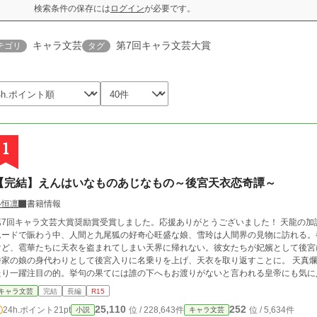
検索条件の保存には
ログイン
が必要です。
キャラ文芸
第7回キャラ文芸大賞
テゴリ
タグ
1
【完結】えんはいなものあじなもの～後宮天衣恋奇譚～
魯恒凛
書籍情報
7回キャラ文芸大賞奨励賞受賞しました。応援ありがとうございました！ 天龍の加護を持つ青龍国。国中が新皇帝の即位による祝賀
ムードで賑わう中、人間と九尾狐の好奇心旺盛な娘、雪玲は人間界の見物に訪れる。
けど、雹華たちに天衣を盗まれてしまい天界に帰れない。彼女たちが妃嬪として後宮
潘家の娘の身代わりとして後宮入りに名乗りを上げ、天衣を取り返すことに。 天真
たり一躍注目の的。挙句の果てには誰の下へもお渡りがないと言われる皇帝にも気に
にも何か秘密があるようで……。 果たして雪玲は天衣を無事に取り戻し、当初の思惑通り後宮から脱出できるのか！？ えんはい
キャラ文芸
完結
長編
R15
なものあじなもの……男女の縁というものはどこでどう結ばれるのか、まことに不思
25,110
252
24h.ポイント
21pt
位 / 228,643件
位 / 5,634件
小説
キャラ文芸