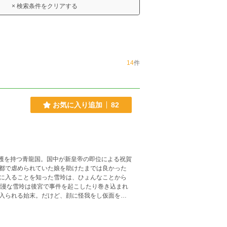
× 検索条件をクリアする
14
件
お気に入り追加
82
都で虐められていた娘を助けたまでは良かった
に入ることを知った雪玲は、ひょんなことから
爛漫な雪玲は後宮で事件を起こしたり巻き込まれ
入られる始末。だけど、顔に怪我をし仮面を被
議なものである