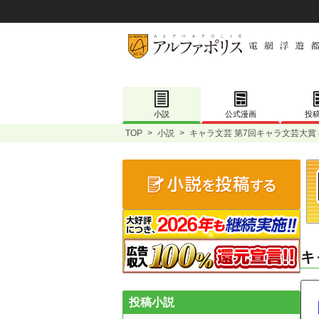
小説
公式漫画
投
TOP
>
小説
>
キャラ文芸 第7回キャラ文芸大賞
キ
投稿小説