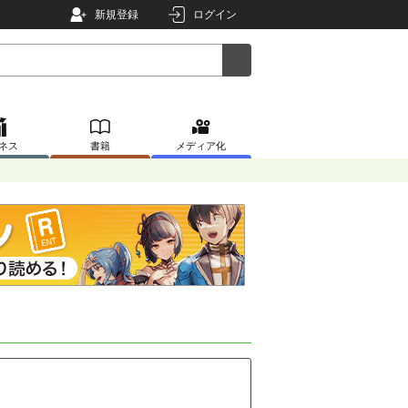
新規登録
ログイン
ネス
書籍
メディア化