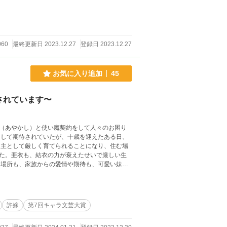
060
最終更新日 2023.12.27
登録日 2023.12.27
お気に入り追加
45
されています〜
として期待されていたが、十歳を迎えたある日、
当主として厳しく育てられることになり、住む場
た。亜衣も、結衣の力が衰えたせいで厳しい生
居場所も、家族からの愛情や期待も、可愛い妹か
れた力で自分にできることを懸命に行った。 そ
である鬼の子。 名を『鬼丸』といった。 不遜な
るらしい。 けれど、時折鬼丸が見せる大人びた
ており、さらには結衣が力を失った原因までも知
許嫁
第7回キャラ文芸大賞
丸の正体とは―― 全てを知った時、結衣が選ぶ道は――