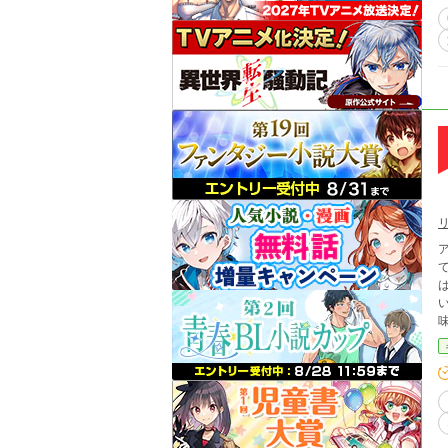
は
い
味
日も目を光
た上