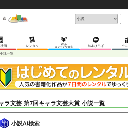
Web
稿漫画
レンタル
絵本ひろば
ビジ
コンテンツ大賞
 小説一覧
ャラ文芸 第7回キャラ文芸大賞 小説一覧
小説AI検索