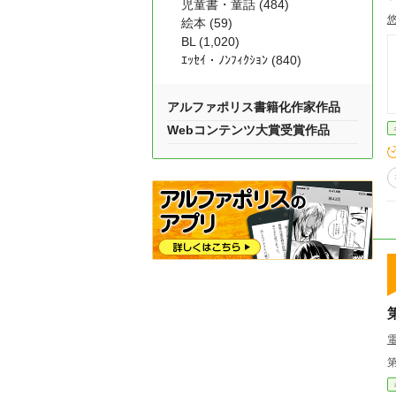
児童書・童話 (484)
絵本 (59)
BL (1,020)
ｴｯｾｲ・ﾉﾝﾌｨｸｼｮﾝ (840)
アルファポリス書籍化作家作品
Webコンテンツ大賞受賞作品