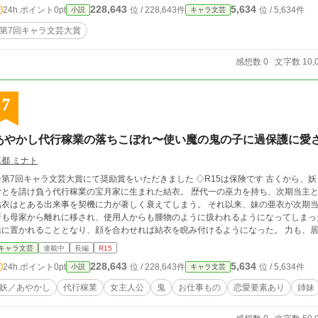
228,643
5,634
24h.ポイント
0pt
位 / 228,643件
位 / 5,634件
小説
キャラ文芸
第7回キャラ文芸大賞
感想数 0
文字数 10,
7
あやかし代行稼業の落ちこぼれ〜使い魔の鬼の子に過保護に愛
水都 ミナト
第7回キャラ文芸大賞にて奨励賞をいただきました ◇R15は保険です 古くから、妖（あやかし）と使い魔契約をして人々のお困り
ごとを請け負う代行稼業の宝月家に生まれた結衣。 歴代一の巫力を持ち、次期当主
結衣はとある出来事を契機に力が著しく衰えてしまう。 それ以来、妹の亜衣が次期
所も母家から離れに移され、使用人からも腫物のように扱われるようになってしまっ
活に置かれることとなり、顔を合わせれば結衣を睨み付けるようになった。 力も、
ら向けられる笑顔さえも失った結衣。 けれども結衣は、決して泣き言を言わず、残さ
キャラ文芸
連載中
長編
R15
んな生活が続き、結衣は十八歳をなった。 唯一契約できた使い魔は、なんと高位の妖
228,643
5,634
24h.ポイント
0pt
位 / 228,643件
位 / 5,634件
小説
キャラ文芸
態度で使い魔らしくない鬼丸だけれど、不器用ながらも結衣を大切に思ってくれてい
表情、言動に結衣は振り回されっぱなし。 どうやら鬼丸は、幼い頃から結衣を知っ
妖／あやかし
代行稼業
女主人公
鬼
お仕事もの
恋愛要素あり
姉妹
っているようで――？ 結衣は力を取り戻すことができるのか、そして、鬼