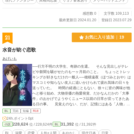
現代ファンタジー
異種間恋愛
リョナ要素あり
メリーバッドエンド
感想数 0
文字数 109,113
最終更新日 2024.01.20
登録日 2023.07.29
21
お気に入り追加
19
水音が紡ぐ恋歌
あげいも
──行方不明の大学生、奇跡の生還。 そんな見出しがテレ
ビや新聞を騒がせたのも一ヶ月前のこと。 ちょっとトレッ
キングが好きなだけの一般人──穂積遠夜（ほづみとおや）は
マスコミや知らない友人に追いかけられて疲れ気味の日々を
送っていた。 時間の経過にともない、徐々に皆の興味が他
へと移り始め、大物俳優の熱愛発覚、だかなんだかの「大事
件」のおかげでようやくニュース以前の日常が戻ってきたあ
る日の事。 見覚えのない、だが、記憶にはある「人物」─
─彼は、「人間」ではなかった。 得体のしれない「モノ」
BL
完結
短編
R18
から助けてくれた、白い髪と青い目を持つ青年。 青年が語
24h.ポイント
0pt
る内容はあまりに非現実的だった。神の使い、力の残滓、異
228,624
31,392
位 / 228,624件
位 / 31,392件
小説
BL
形のモノ。 しかし、目の前の存在が人ならざる者であるこ
とは、遠夜にも理解できた。青年は、自らを「主の傍らにあ
BL
溺愛
恋愛
人外×人間
あやかし
現代日本
日常