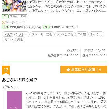
の物語を織り上げる。 私は誰なのか。私の存在意義とはどこ
にあるのか。 僕のこの気持ちはこの人の幸いであれているの
か。重荷になってはいないだろうか。 二人の願いと想いは重
なることなく線を引き。そしてやがて訪れる、いつかの終わ
BL
連載中
長編
り。 果てしなく続く旅路の果てで、二人が辿り着いた答えと
24h.ポイント
0pt
は……。 基本的に1話完結型のお話です。緩やかに過ぎてい
228,624
31,392
位 / 228,624件
位 / 31,392件
小説
BL
く不思議なお話たちと、二人の恋の行方をお楽しみくださ
い。 表紙は青野さんに描いていただきました。 ※この作品は
和風ファンタジー
ストーリー重視
大人×こども
年の差
あやかし
他サイトでも公開されています。
切ない
純愛
感想数 0
文字数 167,772
最終更新日 2021.12.05
登録日 2021.04.01
17
お気に入り追加
4
あじさいの咲く庭で
茶野森かのこ
心の居場所を教えてくれた、彼との再会の日のお話です。 体
が弱く、鬱々とした日々を過ごす正幸の前に現れた、大鴉の
妖のトガク。 心を通わせる雨宿りの日々、そして別れ。 紫陽
花の花が繋ぐ約束。 二人が、20年振りの再会を果たした日の