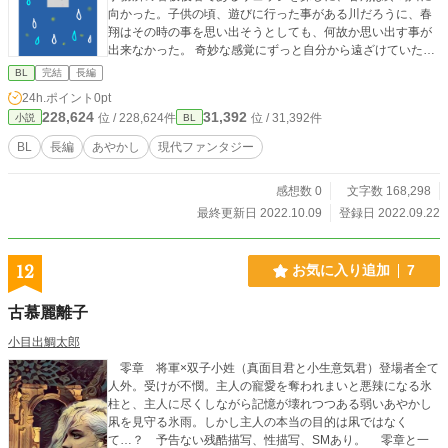
向かった。子供の頃、遊びに行った事がある川だろうに、春
翔はその時の事を思い出そうとしても、何故か思い出す事が
出来なかった。 奇妙な感覚にずっと自分から遠ざけていた鈴
鳴川、春翔はそこで、半妖の王子であるゼンと出会う。 妖の
BL
完結
長編
事、ずっと春翔を探していたゼン、春翔が失った記憶の中で
24h.ポイント
0pt
の出会い。 妖の争いに巻き込まれながら、ゼンに思いを寄せ
228,624
31,392
位 / 228,624件
位 / 31,392件
小説
BL
ていく春翔の恋の話です。
BL
長編
あやかし
現代ファンタジー
感想数 0
文字数 168,298
最終更新日 2022.10.09
登録日 2022.09.22
12
お気に入り追加
7
古慕麗離子
小目出鯛太郎
零章 将軍×双子小姓（真面目君と小生意気君）登場者全て
人外。受けが不憫。主人の寵愛を奪われまいと悪辣になる氷
柱と、主人に尽くしながら記憶が壊れつつある弱いあやかし
凩を見守る氷雨。しかし主人の本当の目的は凩ではなく
て…？ 予告ない残酷描写、性描写、SMあり。 零章と一