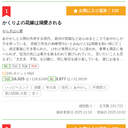
1
お気に入り追加
119
かくりよの花嫁は溺愛される
やらぎはら響
あやかしと人間が共存する現代。 政治や芸能などあらゆるところであやかしが
力を持っている。 高校三年生の糸峰理斗(いとみねりと)は両親を幼い頃に亡く
し、叔父家族に引き取られた。 けれど使用人のように扱われ、食事も満足に食
べられず、従兄の光には暴力を振るわれて虐げられていた。 言いたいことも言
えずに「大丈夫、平気」を口癖に、同じ毎日を繰り返している。 家にお金をい
れるために清掃のバイトをしていた理斗は、突然中学時代の同級生である春に呼
BL
完結
長編
R18
び止められた。 あやかしと一緒にいた春に、強引に高級ホテルにあるレストラ
24h.ポイント
49pt
ンの個室に連れていかれてしまった。 疎遠になっていたときのことを訊きたが
16,025
3,877
位 / 228,624件
位 / 31,392件
小説
BL
る春にたじろいでいると、突然部屋に男が入ってくる。 狐塚屋遠伊(こづかやと
おい)と名乗った銀髪に白皙の美貌のその人物は、まっすぐ理斗に向かってきて
ハッピーエンド
溺愛
年の差
現代
あやかし
不憫受け
「私の花嫁」と口にした。
第13回BL大賞
甘々
感想数 1
文字数 101,721
最終更新日 2025.11.19
登録日 2025.10.02