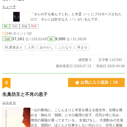
くお願いします！ ‪((´๑•ω•๑))｡ο♡｡ο♡
ちょー子
「オレの子を産んでくれ」と木霊（♂）にプロポーズされた
けど、オレには好きな人（♂）がいるんです。
BL
完結
長編
R18
24h.ポイント
7pt
37,161
9,990
位 / 228,624件
位 / 31,392件
小説
BL
BL要素あり
人外
あやかし
ふたなり
孕ませ
感想数 0
文字数 118,582
最終更新日 2026.07.13
登録日 2026.04.08
6
お気に入り追加
19
生臭坊主と不肖の息子
ルルオカ
一山の敷地に、こじんまりと本堂を構える後光寺。住職を務
める「御白川 我聞」とその義理の息子、庄司が寺に住み、
僧侶の菊陽が通ってきている。 女遊びをし、大酒飲みの生臭
坊主、我聞が、ほとんど仕事をしない代わりに、庄司と菊陽