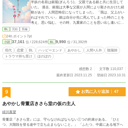
半妖の名前は銀籠(ぎんろう)。 父親である銀と共に生活して
いた。 過去、銀籠は大事な父親が人間により殺されかけた経
験があり、人間恐怖症になってしまった。 「我は、父上がい
ればそれでいい」 銀は自分が先に死んでしまった時のことを
考え、思い悩む。 その時、九重家のことを思い出し逢いに行
った。 銀の羽織りを握り、涙を浮かべる銀籠に一目惚れした
BL
完結
長編
優輝は、その日を境に銀籠へ愛を伝えるため会い続けた。 半
24h.ポイント
7pt
妖に恋をした陰陽師の跡取り息子と、人間が苦手な半妖の、
37,161
9,990
位 / 228,624件
位 / 31,392件
小説
BL
ほのぼのBL恋愛ファンタジー！
現代
恋愛
BL
ハッピーエンド
あやかし
人間×人外
陰陽師
トラウマ持ち受け
ほのぼの
感想数 2
文字数 110,037
最終更新日 2023.11.25
登録日 2023.10.31
9
お気に入り追加
47
あやかし骨董店きさら堂の仮の主人
緋川真望
骨董店『きさら堂』には、守らなければならない三つの約束がある。 「ひと
つ、大階段を登る途中で立ち止まらないこと。」 「ふたつ、中庭にある地下へ