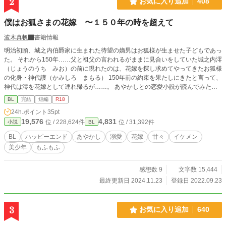
2
お気に入り追加
408
僕はお狐さまの花嫁 〜１５０年の時を超えて
波木真帆
書籍情報
明治初頭、城之内伯爵家に生まれた待望の嫡男はお狐様が生ませた子どもであっ
た。 それから150年……父と祖父の言われるがままに見合いをしていた城之内澪
（じょうのうち みお）の前に現れたのは、花嫁を探し求めてやってきたお狐様
の化身・神代護（かみしろ まもる） 150年前の約束を果たしにきたと言って、
神代は澪を花嫁として連れ帰るが……。 あやかしとの恋愛小説が読んでみたい
とのリクエストをいただいて初挑戦してみましたが、如何せんあやかしが出てく
BL
完結
短編
R18
る小説をあまり読んだことがなく……うまく書けてなかったらすみません（汗）
24h.ポイント
35pt
なんとかハッピーエンドにできたと思います。 R18シーンがあるので※つけて
19,576
4,831
位 / 228,624件
位 / 31,392件
小説
BL
ます。
BL
ハッピーエンド
あやかし
溺愛
花嫁
甘々
イケメン
美少年
もふもふ
感想数 9
文字数 15,444
最終更新日 2024.11.23
登録日 2022.09.23
3
お気に入り追加
640