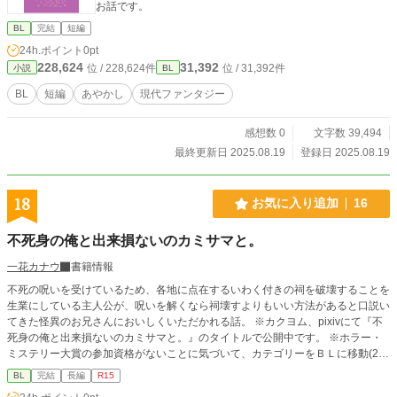
お話です。
BL
完結
短編
24h.ポイント
0pt
228,624
31,392
位 / 228,624件
位 / 31,392件
小説
BL
BL
短編
あやかし
現代ファンタジー
感想数 0
文字数 39,494
最終更新日 2025.08.19
登録日 2025.08.19
18
お気に入り追加
16
不死身の俺と出来損ないのカミサマと。
一花カナウ
書籍情報
不死の呪いを受けているため、各地に点在するいわく付きの祠を破壊することを
生業にしている主人公が、呪いを解くなら祠壊すよりもいい方法があると口説い
てきた怪異のお兄さんにおいしくいただかれる話。 ※カクヨム、pixivにて『不
死身の俺と出来損ないのカミサマと。』のタイトルで公開中です。 ※ホラー・
ミステリー大賞の参加資格がないことに気づいて、カテゴリーをＢＬに移動(20
26/02/01)しましたが、わりとホラー要素もガッツリあるタイプのＢＬです。
BL
完結
長編
R15