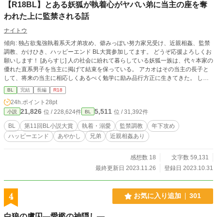
【R18BL】とある妖狐が執着心がヤバい弟に当主の座を奪
われた上に監禁される話
ナイトウ
傾向: 独占欲鬼強執着系天才弟攻め、僻みっぽい努力家兄受け、近親相姦、監禁
調教、かけひき、ハッピーエンド BL大賞参加してます。 どうぞ応援よろしくお
願いします！ [あらすじ] 人の社会に紛れて暮らしている妖狐一族は、代々本家の
優れた直系男子を当主に掲げて結束を保っている。 アカオはその当主の長子と
して、将来の当主に相応しくあるべく勉学に励み品行方正に生きてきた。 しか
し心の奥では自分より遥かに優秀な弟のトキノに対する複雑な感情が渦巻いてい
BL
完結
長編
R18
る。 それでもアカオは弟と表面上は仲良く大学生活を送っていた。 ある日当主
24h.ポイント
28pt
である父が急逝し、遺言で当主に指名されたのはトキノだった。 打ちのめされ
21,826
5,511
位 / 228,624件
位 / 31,392件
小説
BL
たアカオは、これからは自分の人生を送ろうと家を捨てる決意をして就職先を海
外に変更する。 その事をトキノに告げた途端トキノの態度が急変。 違和感を持
BL
第11回BL小説大賞
執着・溺愛
監禁調教
年下攻め
ちながらもその日は眠り、朝目覚めたら寝ていたベッドに拘束された自分と自分
ハッピーエンド
あやかし
兄弟
近親相姦あり
を見下ろすトキノがいた。
感想数 18
文字数 59,131
最終更新日 2023.11.26
登録日 2023.10.31
4
お気に入り追加
301
‪白狼の虜囚―愛檻の神隠し―