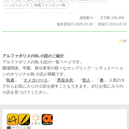
った水たまりの一つ」だと語る。 名前のない彼に「翠（す
ハッピーエンド
和風ファンタジーBL
い）」という名を与えたのは、その瞳の美しさと、水の化身
であるという彼の言葉からだった。 翠は告げる。残滓が消
えるまで、君を守る、と。 それは、人ならざる者との交流
感想数 0
文字数 100,358
が織りなす、新たな日常の始まりだった。遠夜の世界は、こ
最終更新日 2025.10.26
登録日 2024.10.22
の日を境に、静かに、そして確実にかたちを変えていくこと
になる。 ごく普通の大学生と、人の心を知らなかった神
の使いが、数々の出逢いとすれ違いの果てに、主従でもな
21
件
く、任務でもない、ただ一つの確かな「想い」を見つけ出す
までの物語。 ────────────────────────────
──────── 「あやかし」と大学生のほのぼの甘々……のは
アルファポリスのBL小説のご紹介
ずだったのに、ちょっともどかしい感じの和風ファンタジーB
アルファポリスのBL小説の一覧ページです。
L。 ※この作品に出てくる「神」や「あやかし」は、伝説、
職場関係、学園、身分差等の様々なカップリング・シチュエーショ
民話や伝承とは異なる独自の設定が多数含まれておりますの
ンのオリジナルBL小説が満載です。
で、あらかじめご了承ください。 R18シーンがあるものは、
「
執着
」 「
オメガバース
」 「
悪役令息
」 「
獣人
」 「
番
」 人気のタ
タイトルに「*」がついています。
グからお気に入りの小説を探すこともできます。ぜひお気に入りの
小説を見つけてください。
アプリ一覧