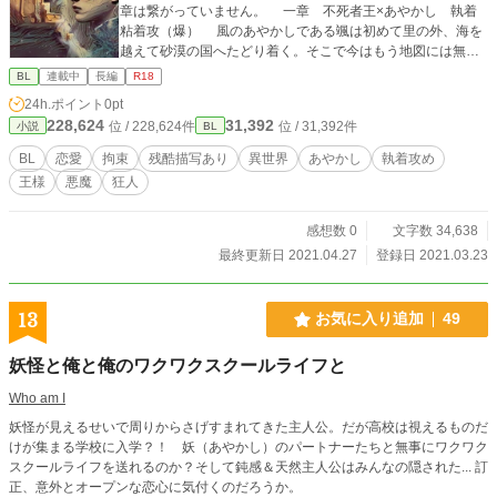
章は繋がっていません。 一章 不死者王×あやかし 執着
粘着攻（爆） 風のあやかしである颯は初めて里の外、海を
越えて砂漠の国へたどり着く。そこで今はもう地図には無い
国の王である黒風と出会って…。 ハッピーエンドではない
BL
連載中
長編
R18
BL話。 古慕麗離子（こぼればなし）は、こがらしはしぬこ
24h.ポイント
0pt
とにしたとリンクしてます。
228,624
31,392
位 / 228,624件
位 / 31,392件
小説
BL
BL
恋愛
拘束
残酷描写あり
異世界
あやかし
執着攻め
王様
悪魔
狂人
感想数 0
文字数 34,638
最終更新日 2021.04.27
登録日 2021.03.23
13
お気に入り追加
49
妖怪と俺と俺のワクワクスクールライフと
Who am I
妖怪が見えるせいで周りからさげすまれてきた主人公。だが高校は視えるものだ
けが集まる学校に入学？！ 妖（あやかし）のパートナーたちと無事にワクワク
スクールライフを送れるのか？そして鈍感＆天然主人公はみんなの隠された... 訂
正、意外とオープンな恋心に気付くのだろうか。