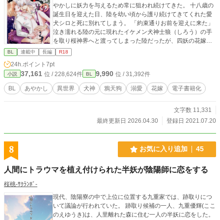
やかしに妖力を与えるため常に狙われ続けてきた。 十八歳の
誕生日を迎えた日、陸を幼い頃から護り続けてきてくれた愛
犬シロと死に別れてしまう。 「約束通りお前を迎えに来た」
泣き濡れる陸の元に現れたイケメン犬神士狼（しろう）の手
を取り桜神界へと渡ってしまった陸だったが、四妖の花嫁争
奪戦に巻き込まれてしまい――!? BL／あやかし／神隠し／犬
BL
連載中
長編
R18
神／鴉天狗／溺愛／執着／ケモミミ／花嫁／身長差／ハピエ
24h.ポイント
7pt
ン／一人称 妊娠、出産、育児、オメガバースはなし。 電子書
37,161
9,990
位 / 228,624件
位 / 31,392件
小説
BL
籍の扉絵イラスト／NEO ZONE様（@hanahanahaney） ╰(*
´︶`*)╯Thank you.♥ ◆◇◆いつもご閲覧ありがとうございま
BL
あやかし
異世界
犬神
鴉天狗
溺愛
花嫁
電子書籍化
す♡《お気に入り》感謝!! ニコ@000025NikO ◆◇◆ 皆様の
応援のおかげで電子書籍化しました！ 試し読みできます♡ よ
文字数 11,331
ろしくお願いします！ ‪((´๑•ω•๑))｡ο♡｡ο♡
最終更新日 2026.04.30
登録日 2021.07.20
8
お気に入り追加
45
人間にトラウマを植え付けられた半妖が陰陽師に恋をする
桜桃-ｻｸﾗﾝﾎﾞ-
現代、陰陽寮の中で上位に位置する九重家では、跡取りにつ
いて議論が行われていた。 跡取り候補の一人、九重優輝(ここ
のえゆうき)は、人里離れた森に住む一人の半妖に恋をした。