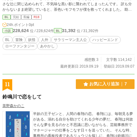
さな辻に閉じ込められて、不気味な黒い影に襲われてしまったんです。 訳も分
からないまま絶望していると、茶色いモフモフが僕を救ってくれました。 助か
ったんだって喜んだのもつかの間、僕の命はあと七日だと宣告されました。 僕
BL
完結
長編
R18
が生きながらえるには、不老不死の霊力をもつ果実が必要らしくて――！！ そ
24h.ポイント
0pt
んなの知らないし、どこにあるって言うんですか！？！？ 全く頭がついていか
228,624
31,392
位 / 228,624件
位 / 31,392件
小説
BL
ないけど、八日目の朝日を見る為に……僕は果実を探す冒険に出発します！！！
平凡を極めたサラリーマン（２５）の雨の日妖怪アドベンチャーです。 よろし
BL
冒険
妖怪
人外
サラリーマン主人公
ハッピーエンド
くお願いします。
ローファンタジー
あやかし
感想数 3
文字数 114,142
最終更新日 2019.09.19
登録日 2019.09.07
11
お気に入り追加
7
鈴鳴川で恋をして
茶野森かのこ
半妖の王子ゼンと、人間の春翔の恋。 春翔には、毎朝見る夢
がある。溺れる自分を助けてくれる少年の夢だ。 春翔は何故
そんな夢を見るのかと不思議に思いながらも、芸能事務所で
マネージャーの仕事をこなす日々を送っていた。 そんな時、
事務所の看板役者であるリュウジを探しに、春翔は鈴鳴川に