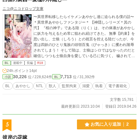
ニコ@ニコドロップ文庫
〜異世界転移したらイケメンあやかし達に迫られる僕の話〜
＊異世界あやかしファンタジー＊ 【神隠しシリーズ＊其の
弐】 『桜の神子』である陸（りく）は、その体液があやかし
に妖力を与えるため常に狙われ続けてきた。 無事【約束】を
思い出し、士狼（しろう）との祝言を控える陸だったが、今
度は四妖のひとり鬼族の頭領百鬼（びゃっき）に攫われ陵辱
されてしまう！ そして陸は、士狼はシロではなかったのだと
確信しつつも士狼自身を愛している己に気づく。 穢されてし
まったと思いつめた陸は士狼にサヨナラを告げ背を向けてし
BL
連載中
長編
R18
まう。 （士狼は『僕』が好きなわけじゃない。士狼はぜった
24h.ポイント
14pt
いに僕を追いかけたりはしない……！） 満月の晩。陸の前に
30,226
7,713
位 / 228,624件
位 / 31,392件
小説
BL
現れた白い獣人は、逃げる陸を捕らえて狭間へと連れ去る。
『俺の陸。誰にも渡さぬ。何処へもやらぬ。逃げようという
BL
あやかし
NTL
獣人
監禁拘束
溺愛
執着
電子書籍化
のなら此処に閉じ込めて永遠に囲ってやろうぞ』 此れがお前
が知りたかった熱だ――――。 【灼紅の章】鬼族×人間 【白
文字数 15,781
焔の章】獣人×人間 BL／あやかし／神隠し／犬神／鬼／鴉天
狗／溺愛／執着／嫉妬／獣人／身長差／花嫁／ハピエン ※
最終更新日 2023.10.04
登録日 2019.04.26
『約束の契り―薄紅色の神隠し―』の続編です。 電子書籍の
扉絵イラスト／NEO ZONE様（@hanahanahaney） ╰(*´︶`
*)╯Thank you.♥ ◆◇◆いつもご閲覧ありがとうございます♡
5
お気に入り追加
2
《お気に入り》感謝!! ニコ@000025NikO ◆◇◆ 皆様の応援
のおかげで電子書籍化しました！ 試し読みできます♡ よろし
彼岸の花嫁