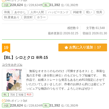
24h.ポイント
0pt
228,624
31,392
位 / 228,624件
位 / 31,392件
小説
BL
和風
あやかし
人外×人間
ハッピーエンド
祠破壊
呪い
怪異
BL要素あり
因習村
ホラー
感想数 0
文字数 61,548
最終更新日 2026.02.25
登録日 2026.01.30
19
お気に入り追加
17
【BL】シロとクロ ※R-15
コウサカチヅル
無垢なオオカミのもののけ（可憐すぎるオス）と、和装な
鬼の王子様（多分割と紳士）のもどかしラブ短編です。 BL
作品で、結構ストレートな発言もあるためR15指定にさせて
いただいてしまいましたが、作者のお姉さん的には超ピュア
ッピュアな物語のつもりです。よろしければぜひ！
BL
完結
短編
R15
24h.ポイント
0pt
228,624
31,392
位 / 228,624件
位 / 31,392件
小説
BL