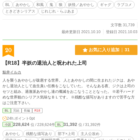
BL
あやかし
和風
鬼
狼
妖怪／あやかし
ギャグ
ラブコメ
ときどきシリアス
じれじれ・らぶあま
文字数 31,739
最終更新日 2021.10.10
登録日 2021.10.03
20
お気に入り追加
31
【R18】半妖の退治人と呪われた上司
鯨井イルカ
人を襲うあやかしが跋扈する世界。 人とあやかしの間に生まれたジクは、あや
かし退治人として血生臭い任務をこなしていた。 そんなある夜、ジクは上司の
セツと組み、過激派あやかし達の殲滅をおこなうこととなった。 ※若干ハード
めな世界観のシリアス気味なＢＬです。 ※残酷な描写がありますので苦手な方
はご注意下さい。
BL
完結
長編
R18
24h.ポイント
0pt
228,624
31,392
位 / 228,624件
位 / 31,392件
小説
BL
あやかし
残酷な描写あり
部下×上司
主人公攻め