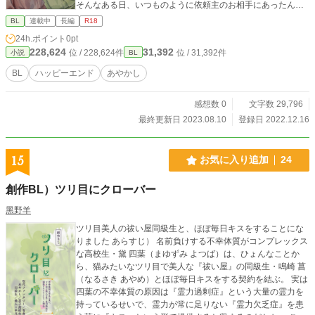
そんなある日、いつものように依頼主のお相手にあったんだ
けど、まさかの一目惚れをしてしまった。 化けてお仕事する
BL
連載中
長編
R18
のが大好きで、得意だったはずなのに、あたふたが止まらな
24h.ポイント
0pt
い。そんな僕の恋のお話。
228,624
31,392
位 / 228,624件
位 / 31,392件
小説
BL
BL
ハッピーエンド
あやかし
感想数 0
文字数 29,796
最終更新日 2023.08.10
登録日 2022.12.16
15
お気に入り追加
24
創作BL）ツリ目にクローバー
黑野羊
ツリ目美人の祓い屋同級生と、ほぼ毎日キスをすることにな
りました あらすじ） 名前負けする不幸体質がコンプレックス
な高校生・黛 四葉（まゆずみ よつば）は、ひょんなことか
ら、猫みたいなツリ目で美人な『祓い屋』の同級生・鳴崎 菖
（なるさき あやめ）とほぼ毎日キスをする契約を結ぶ。 実は
四葉の不幸体質の原因は『霊力過剰症』という大量の霊力を
持っているせいで、霊力が常に足りない『霊力欠乏症』を患