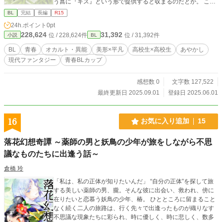
う菖に『キス』という形で提供すると収まるのだとか。 この
契約は、菖が悪霊を退治に必要な霊力を補うために使ってい
BL
完結
長編
R15
た『神域』が直るまでの期間限定で、契約終了後には霊力を
24h.ポイント
0pt
隠してくれる『霊具』をもらえるという約束。 「俺のことを
228,624
31,392
位 / 228,624件
位 / 31,392件
小説
BL
好きになったりするなよ？」と釘を刺されながら、四葉は不
幸体質を治すため、放課後ほぼ毎日、菖の仕事に『非常食』
BL
青春
オカルト・異能
美形×平凡
高校生×高校生
あやかし
としてついていき『キス（霊力）』を提供することになるの
現代ファンタジー
青春BLカップ​
だが──。 期間限定の凸凹コンビによる、アンラッキーな青
春BL。 ※キスシーンを含む話にはタイトルに「*」をつけて
います。 ※カクヨム、小説家になろう、Pixivにも掲載してい
感想数 0
文字数 127,522
ます。
最終更新日 2025.09.01
登録日 2025.06.01
16
お気に入り追加
15
落花幻想奇譚 ～薬師の男と妖鳥の少年が旅をしながら不思
議なものたちに出逢う話～
倉橋 玲
「私は、私の正体が知りたいんだ」 “自分の正体”を探して旅
する美しい薬師の男、朧。そんな彼に出会い、救われ、傍に
在りたいと恋慕う妖鳥の少年、椿。 ひとところに留まること
なく続く二人の旅路は、行く先々で出逢ったものが織りなす
不思議な現象たちに彩られ、時に優しく、時に悲しく、数多