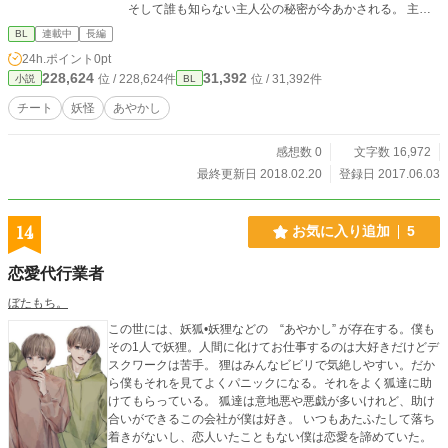
そして誰も知らない主人公の秘密が今あかされる。 主人
公総愛されで、チートな部分もあります。 批判とかはやめてください。ガラス
BL
連載中
長編
のハートが砕け散っちゃうので。
24h.ポイント
0pt
228,624
31,392
位 / 228,624件
位 / 31,392件
小説
BL
チート
妖怪
あやかし
感想数 0
文字数 16,972
最終更新日 2018.02.20
登録日 2017.06.03
14
お気に入り追加
5
恋愛代行業者
ぼたもち。
この世には、妖狐•妖狸などの “あやかし” が存在する。僕も
その1人で妖狸。人間に化けてお仕事するのは大好きだけどデ
スクワークは苦手。 狸はみんなビビリで気絶しやすい。だか
ら僕もそれを見てよくパニックになる。それをよく狐達に助
けてもらっている。 狐達は意地悪や悪戯が多いけれど、助け
合いができるこの会社が僕は好き。 いつもあたふたして落ち
着きがないし、恋人いたこともない僕は恋愛を諦めていた。