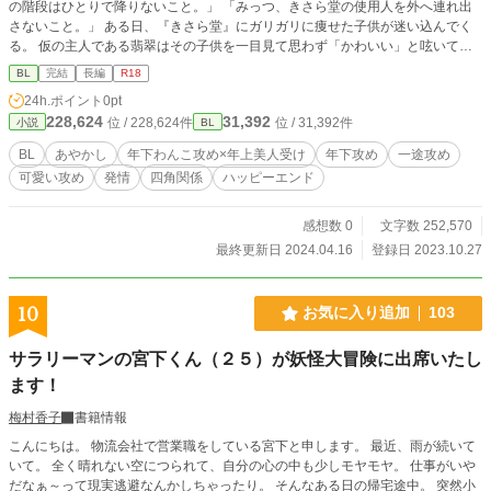
の階段はひとりで降りないこと。」 「みっつ、きさら堂の使用人を外へ連れ出
さないこと。」 ある日、『きさら堂』にガリガリに痩せた子供が迷い込んでく
る。 仮の主人である翡翠はその子供を一目見て思わず「かわいい」と呟いてし
まう。 ひどく怯える子供に、翡翠は四つめの約束を提案する。 「よっつ、朝と
BL
完結
長編
R18
晩、必ず翡翠とハグして挨拶すること。」 子供は咲夜と名付けられ、咲夜と翡
24h.ポイント
0pt
翠は互いにどんどん惹かれあっていくようになる。 『きさら堂』の仮の主人で
228,624
31,392
位 / 228,624件
位 / 31,392件
小説
BL
ある翡翠は、絵から生まれたあやかしだった。 描いたのは天才絵師、時津彦。
時津彦を愛し、時津彦を癒し、時津彦に仕えるために生まれてきた翡翠は、時津
BL
あやかし
年下わんこ攻め×年上美人受け
年下攻め
一途攻め
彦が姿を見せなくなってからも友人である蓮次郎に支えられて『きさら堂』を守
可愛い攻め
発情
四角関係
ハッピーエンド
り続けてきた。 月に一度発情してしまう翡翠を慰めてくれていた蓮次郎と、翡
翠の主であり翡翠の命を握っている時津彦、やがて時津彦をしのぐ絵師に成長し
ていく咲夜との四角関係です。 翡翠と咲夜はちゃんとハッピーエンドになりま
感想数 0
文字数 252,570
す。 咲夜がちゃんと現れるのは第6話からです。
最終更新日 2024.04.16
登録日 2023.10.27
10
お気に入り追加
103
サラリーマンの宮下くん（２５）が妖怪大冒険に出席いたし
ます！
梅村香子
書籍情報
こんにちは。 物流会社で営業職をしている宮下と申します。 最近、雨が続いて
いて。 全く晴れない空につられて、自分の心の中も少しモヤモヤ。 仕事がいや
だなぁ～って現実逃避なんかしちゃったり。 そんなある日の帰宅途中。 突然小