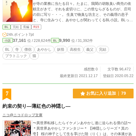
が寺の業務に当たる日々。たまに、我聞の胡散臭い商売の依
頼主がきて、それを皮切りに、この世ならざるものが、庄司
の目に写り・・・。 生臭で物臭な坊主と、その義理の息子
と、寺に住みつく、あやかしが関わってくるBL小説。BLっぽ
くはないけど、こんこんのセクハラ発言多発や、後半に描写
BL
完結
長編
R15
がでてくるの、ご注意。R15です。 「河童がいない人の哀
24h.ポイント
7pt
れ」はべつの依頼の小話になります。
37,161
9,990
位 / 228,624件
位 / 31,392件
小説
BL
BL
寺
僧侶
あやかし
妖怪
高校生
義父
完結
プラトニック
猫
感想数 0
文字数 96,472
最終更新日 2021.12.17
登録日 2020.05.22
7
お気に入り追加
79
約束の契り―薄紅色の神隠し―
ニコ@ニコドロップ文庫
〜異世界転移したらイケメンあやかし達に迫られる僕の話〜
＊異世界あやかしファンタジー＊ 【神隠しシリーズ＊其の
壱】 桜の神子として生を享けた陸（りく）は、その体液があ