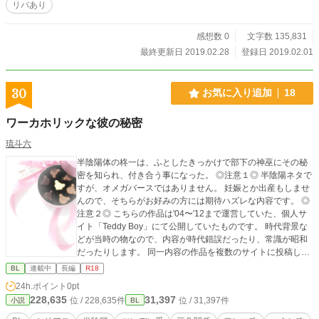
リバあり
感想数 0
文字数 135,831
最終更新日 2019.02.28
登録日 2019.02.01
30
お気に入り追加
18
ワーカホリックな彼の秘密
琉斗六
半陰陽体の柊一は、ふとしたきっかけで部下の神巫にその秘
密を知られ、付き合う事になった。 ◎注意１◎ 半陰陽ネタで
すが、オメガバースではありません。 妊娠とか出産もしませ
んので、そちらがお好みの方には期待ハズレな内容です。 ◎
注意２◎ こちらの作品は'04〜'12まで運営していた、個人サ
イト「Teddy Boy」にて公開していたものです。 時代背景な
どが当時の物なので、内容が時代錯誤だったり、常識が昭和
だったりします。 同一内容の作品を複数のサイトに投稿して
います。 ◎注意３◎ 当方の作品は（登場人物の姓名を考える
BL
連載中
長編
R18
のが面倒という雑な理由により）スターシステムを採用して
24h.ポイント
0pt
います。 同姓同名の人物が他作品（無印に掲載中の「MAEST
228,635
31,397
位 / 228,635件
位 / 31,397件
小説
BL
RO-K！」など）にも登場しますが、シリーズや特別な説明が
無い限り全くの別人として扱っています。 上記、あしからず