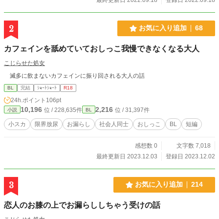
2
お気に入り追加
68
カフェインを舐めていておしっこ我慢できなくなる大人
こじらせた処女
滅多に飲まないカフェインに振り回される大人の話
BL
完結
ｼｮｰﾄｼｮｰﾄ
R18
24h.ポイント
106pt
10,196
2,216
位 / 228,635件
位 / 31,397件
小説
BL
小スカ
限界放尿
お漏らし
社会人同士
おしっこ
BL
短編
感想数 0
文字数 7,018
最終更新日 2023.12.03
登録日 2023.12.02
3
お気に入り追加
214
恋人のお膝の上でお漏らししちゃう受けの話