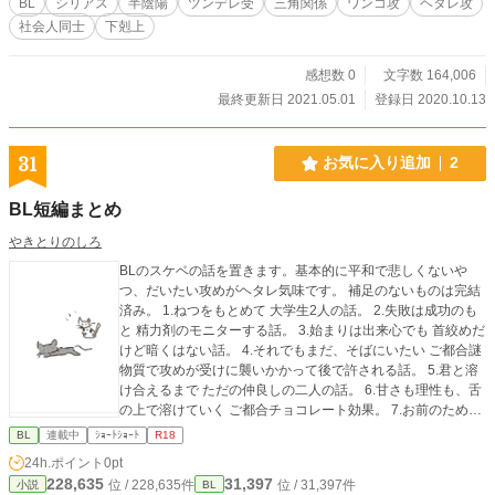
BL
シリアス
半陰陽
ツンデレ受
三角関係
ワンコ攻
ヘタレ攻
ご了承の上で本文をお楽しみください。
社会人同士
下剋上
感想数 0
文字数 164,006
最終更新日 2021.05.01
登録日 2020.10.13
31
お気に入り追加
2
BL短編まとめ
やきとりのしろ
BLのスケベの話を置きます。基本的に平和で悲しくないや
つ、だいたい攻めがヘタレ気味です。 補足のないものは完結
済み。 1.ねつをもとめて 大学生2人の話。 2.失敗は成功のも
と 精力剤のモニターする話。 3.始まりは出来心でも 首絞めだ
けど暗くはない話。 4.それでもまだ、そばにいたい ご都合謎
物質で攻めが受けに襲いかかって後で許される話。 5.君と溶
け合えるまで ただの仲良しの二人の話。 6.甘さも理性も、舌
の上で溶けていく ご都合チョコレート効果。 7.お前のために
したんじゃないけど 酔っ払いがやらかした話。
BL
連載中
ｼｮｰﾄｼｮｰﾄ
R18
24h.ポイント
0pt
228,635
31,397
位 / 228,635件
位 / 31,397件
小説
BL