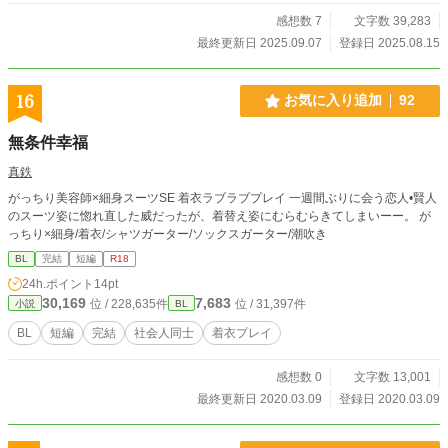
いた異業種・異職種出身の工場長 早口でコミュ障気味 狭山奏太（さやまそう
た）30歳 受 製菓専門学校卒業後、別業種に勤務
感想数 7
文字数 39,283
最終更新日 2025.09.07
登録日 2025.08.15
16
お気に入り追加
92
無条件幸福
真鉄
がっちり美容師×細身スーツSE 着衣ラブラブプレイ 一週間ぶりに会う恋人•賢人
のスーツ姿に惚れ直した威だったが、着替え姿にむらむらきてしまいーー。 が
っちり×細身/着衣/シャツガーター/ソックスガーター/潮吹き
BL
完結
短編
R18
24h.ポイント
14pt
30,169
7,683
位 / 228,635件
位 / 31,397件
小説
BL
BL
短編
完結
社会人同士
着衣プレイ
感想数 0
文字数 13,001
最終更新日 2020.03.09
登録日 2020.03.09