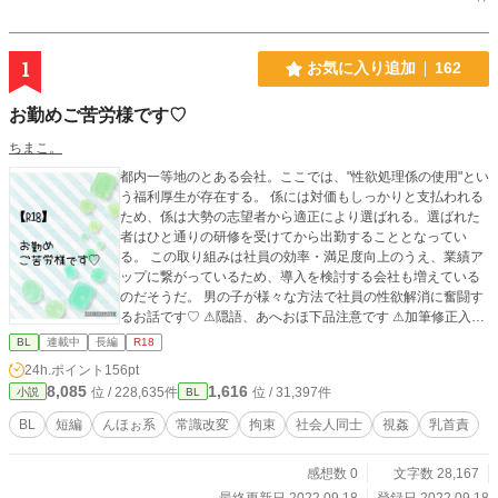
1
お気に入り追加
162
お勤めご苦労様です♡
ちまこ。
都内一等地のとある会社。ここでは、"性欲処理係の使用"とい
う福利厚生が存在する。 係には対価もしっかりと支払われる
ため、係は大勢の志望者から適正により選ばれる。選ばれた
者はひと通りの研修を受けてから出勤することとなってい
る。 この取り組みは社員の効率・満足度向上のうえ、業績ア
ップに繋がっているため、導入を検討する会社も増えている
のだそうだ。 男の子が様々な方法で社員の性欲解消に奮闘す
るお話です♡ ⚠︎隠語、あへおほ下品注意です ⚠︎加筆修正入る
可能性あります
BL
連載中
長編
R18
24h.ポイント
156pt
8,085
1,616
位 / 228,635件
位 / 31,397件
小説
BL
BL
短編
んほぉ系
常識改変
拘束
社会人同士
視姦
乳首責
感想数 0
文字数 28,167
最終更新日 2022.09.18
登録日 2022.09.18