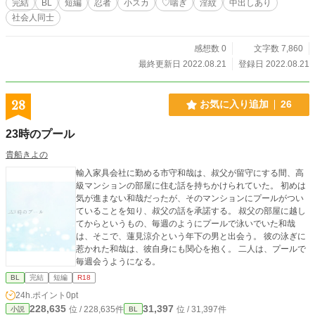
完結
BL
短編
忍者
小スカ
♡喘ぎ
淫紋
中出しあり
社会人同士
感想数 0
文字数 7,860
最終更新日 2022.08.21
登録日 2022.08.21
28
お気に入り追加
26
23時のプール
貴船きよの
輸入家具会社に勤める市守和哉は、叔父が留守にする間、高
級マンションの部屋に住む話を持ちかけられていた。 初めは
気が進まない和哉だったが、そのマンションにプールがつい
ていることを知り、叔父の話を承諾する。 叔父の部屋に越し
てからというもの、毎週のようにプールで泳いでいた和哉
は、そこで、蓮見涼介という年下の男と出会う。 彼の泳ぎに
惹かれた和哉は、彼自身にも関心を抱く。 二人は、プールで
毎週会うようになる。
BL
完結
短編
R18
24h.ポイント
0pt
228,635
31,397
位 / 228,635件
位 / 31,397件
小説
BL