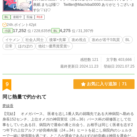
表紙:まちば様♡ Twitter@Machiba0000 ありがとうございま
す(≧▽≦)♡
BL
連載中
長編
R18
24h.ポイント
42pt
17,252
4,275
位 / 228,635件
位 / 31,397件
小説
BL
イケメン
社会人同士
後輩×先輩
攻め視点
攻めが若干S気質
BL
日常
ほのぼの
他社✨優秀賞受賞✨
感想数 121
文字数 403,666
最終更新日 2024.11.23
登録日 2021.07.25
9
お気に入り追加
71
同じ熱量で灼かれて
夢線香
【完結】 オメガバース。 医者を志し1番人気の就職先である大神病院へ勤める
身長152センチ、上位オメガの神田実弦（26→36）バース科の研修医として仕
事をしていたある日、病院内で運命の番と出会う。お相手は同じく医者を志す2
つ年下の上位アルファ紗良峰向陽（24→34）ヒートを起こし病院内のシェルタ
ーで一緒に発情期を過ごす。ところが運命であるはずの紗良峰は神田を運命だと