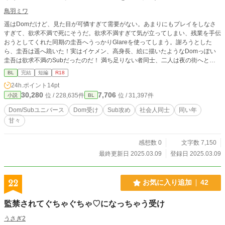
鳥羽ミワ
遥はDomだけど、見た目が可憐すぎて需要がない。あまりにもプレイをしなさ
すぎて、欲求不満で死にそうだ。欲求不満すぎて気が立ってしまい、残業を手伝
おうとしてくれた同期の圭吾へうっかりGlareを使ってしまう。謝ろうとした
ら、圭吾は遥へ跪いた！実はイケメン、高身長、絵に描いたようなDomっぽい
圭吾は欲求不満のSubだったのだ！ 満ち足りない者同士、二人は夜の街へと繰
り出す。今、同期のアツアツ欲求解消セックスが始まる――！ ※pixiv、ムーン
BL
完結
短編
R18
ライトノベルズ、アルファポリスへ掲載しています
24h.ポイント
14pt
30,280
7,706
位 / 228,635件
位 / 31,397件
小説
BL
Dom/Subユニバース
Dom受け
Sub攻め
社会人同士
同い年
甘々
感想数 0
文字数 7,150
最終更新日 2025.03.09
登録日 2025.03.09
22
お気に入り追加
42
監禁されてぐちゃぐちゃ♡になっちゃう受け
うさぎ2