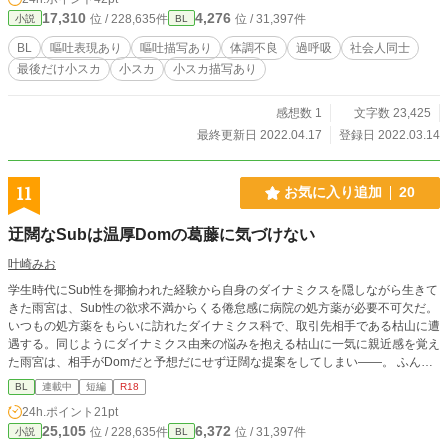
17,310
4,276
位 / 228,635件
位 / 31,397件
小説
BL
BL
嘔吐表現あり
嘔吐描写あり
体調不良
過呼吸
社会人同士
最後だけ小スカ
小スカ
小スカ描写あり
感想数 1
文字数 23,425
最終更新日 2022.04.17
登録日 2022.03.14
11
お気に入り追加
20
迂闊なSubは温厚Domの葛藤に気づけない
叶崎みお
学生時代にSub性を揶揄われた経験から自身のダイナミクスを隠しながら生きて
きた雨宮は、Sub性の欲求不満からくる倦怠感に病院の処方薬が必要不可欠だ。
いつもの処方薬をもらいに訪れたダイナミクス科で、取引先相手である枯山に遭
遇する。同じようにダイナミクス由来の悩みを抱える枯山に一気に親近感を覚え
た雨宮は、相手がDomだと予想だにせず迂闊な提案をしてしまい——。 ふんわ
り設定のDomSubです。コマンドワードが日本語だったり自分の書きやすいよう
BL
連載中
短編
R18
に書いているので、おおらかな心でいろいろ許せる方に楽しんでいただければ幸
24h.ポイント
21pt
いです。 喘ぎ声は濁点だったり濁点じゃなかったりしますので、苦手な方はご
25,105
6,372
位 / 228,635件
位 / 31,397件
小説
BL
注意ください。 ハピエンです。 こちらの作品は他サイト様にも投稿しておりま