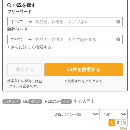
小説を探す
フリーワード
除外ワード
+ さらに詳しく検索する
保存する
55
件を検索する
検索条件の保存には
ロ
× 検索条件をクリアする
グイン
が必要です。
BL
R18のみ
社会人同士
カテゴリ
R指定
タグ
1
2
55
件