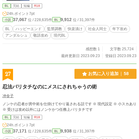
BL
完結
短編
R18
24h.ポイント
7pt
37,067
9,912
位 / 228,635件
位 / 31,397件
小説
BL
BL
ハッピーエンド
監禁調教
快楽漬け
社会人同士
年下攻め
アンダルシュ
敬語攻め
現代BL
感想数 1
文字数 25,724
最終更新日 2023.09.23
登録日 2023.09.23
27
お気に入り追加
58
忍法バリタチなのにメスにされちゃうの術
冲令子
ノンケの忍者が房中術を仕掛けてやり返される話です ※ 現代設定 ※ 小スカあり
※ 受けは攻め以外にはノンケかつ任務上バリタチです
BL
完結
短編
R18
24h.ポイント
7pt
37,171
9,938
位 / 228,635件
位 / 31,397件
小説
BL