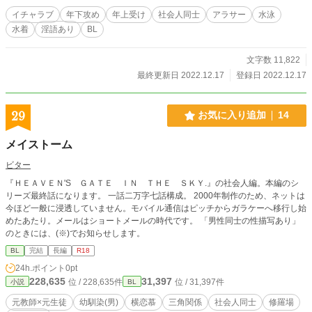
イチャラブ
年下攻め
年上受け
社会人同士
アラサー
水泳
水着
淫語あり
BL
文字数 11,822
最終更新日 2022.12.17
登録日 2022.12.17
29
お気に入り追加
14
メイストーム
ビター
『ＨＥＡＶＥＮ'S ＧＡＴＥ ＩＮ ＴＨＥ ＳＫＹ.』の社会人編。本編のシ
リーズ最終話になります。 一話二万字七話構成。 2000年制作のため、ネットは
今ほど一般に浸透していません。モバイル通信はピッチからガラケーへ移行し始
めたあたり。メールはショートメールの時代です。 「男性同士の性描写あり」
のときには、(※)でお知らせします。
BL
完結
長編
R18
24h.ポイント
0pt
228,635
31,397
位 / 228,635件
位 / 31,397件
小説
BL
元教師×元生徒
幼馴染(男)
横恋慕
三角関係
社会人同士
修羅場