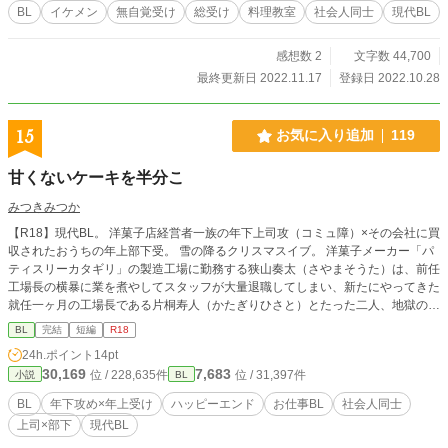
BL
イケメン
無自覚受け
総受け
料理教室
社会人同士
現代BL
感想数 2
文字数 44,700
最終更新日 2022.11.17
登録日 2022.10.28
15
お気に入り追加
119
甘くないケーキを半分こ
みつきみつか
【R18】現代BL。 洋菓子店経営者一族の年下上司攻（コミュ障）×その会社に買
収されたおうちの年上部下受。 雪の降るクリスマスイブ。 洋菓子メーカー「パ
ティスリーカタギリ」の製造工場に勤務する狭山奏太（さやまそうた）は、前任
工場長の横暴に業を煮やしてスタッフが大量退職してしまい、新たにやってきた
就任一ヶ月の工場長である片桐寿人（かたぎりひさと）とたった二人、地獄のク
リスマス生産スケジュールを連日徹夜で乗り越えた。 余っていたスポンジケー
BL
完結
短編
R18
キを分け合って食べたのを機に二人は急速に仲良くなるものの、実は奏太は昔パ
24h.ポイント
14pt
ティスリーカタギリに買収された製菓工場のひとり息子。父が経営していた頃に
30,169
7,683
位 / 228,635件
位 / 31,397件
小説
BL
会社が傾いた原因を調べる目的で入社したことを、寿人には秘密にしてい
て……。 現代BL・ML / お仕事ストーリーもの / 年下攻め×年上受け / 中編 / 各章
BL
年下攻め×年上受け
ハッピーエンド
お仕事BL
社会人同士
最終話は*をつけます。 性描写は（※）をつけます。 ◆登場人物◆ 片桐寿人
上司×部下
現代BL
（かたぎりひさと）25歳 攻 名門大学を出て自動車部品メーカーで経理をして