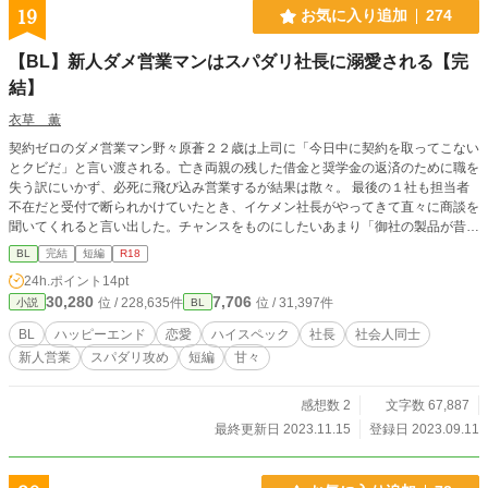
19
お気に入り追加
274
【BL】新人ダメ営業マンはスパダリ社長に溺愛される【完
結】
衣草 薫
契約ゼロのダメ営業マン野々原蒼２２歳は上司に「今日中に契約を取ってこない
とクビだ」と言い渡される。亡き両親の残した借金と奨学金の返済のために職を
失う訳にいかず、必死に飛び込み営業するが結果は散々。 最後の１社も担当者
不在だと受付で断られかけていたとき、イケメン社長がやってきて直々に商談を
聞いてくれると言い出した。チャンスをものにしたいあまり「御社の製品が昔か
ら大好きで」と出まかせを言ったことをきっかけに、契約と引き換えにうちの新
BL
完結
短編
R18
商品のテスターをしてほしいとお願いされ……。お安い御用と引き受けたら、そ
24h.ポイント
14pt
の会社はゲイ向けアダルトグッズの会社で……。スパダリ社長×苦労人営業マン
30,280
7,706
位 / 228,635件
位 / 31,397件
小説
BL
BL
ハッピーエンド
恋愛
ハイスペック
社長
社会人同士
新人営業
スパダリ攻め
短編
甘々
感想数 2
文字数 67,887
最終更新日 2023.11.15
登録日 2023.09.11