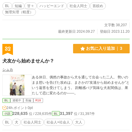
BL
短編
甘々
ハッピーエンド
社会人同士
首絞め
無理矢理（軽度）
文字数 38,207
最終更新日 2024.09.27
登録日 2023.11.20
32
お気に入り追加
3
犬友から始めませんか？
シュカ
ある休日、偶然の事故から犬を通して出会った二人。 勢いの
まま想いを告げた攻めは、まさかの“友達から始めませんか”と
いう返答を受けてしまう。 距離感バグ気味な犬友関係は、果
たして恋に変わるのか——。
BL
連載中
長編
R18
24h.ポイント
0pt
228,635
31,397
位 / 228,635件
位 / 31,397件
小説
BL
BL
犬
社会人同士
社会人×社会人
大人