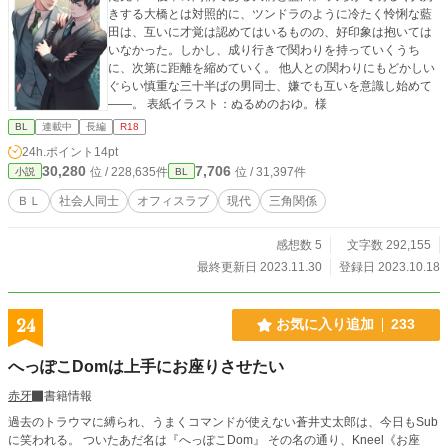
きする大橋とは対照的に、ツンドラのように冷たく怜悧な藍
田は、互いに才覚は認めてはいるものの、好印象は抱いては
いなかった。しかし、成り行きで関わりを持っていくうち
に、次第に距離を縮めていく。 他人との関わりにもどかしい
ぐらい慎重な三十半ばの男同士、嫌でも互いを意識し始めて
――。 表紙イラスト：ぬるめのおゆ。様
BL
連載中
長編
R18
24h.ポイント
14pt
30,280
7,706
位 / 228,635件
位 / 31,397件
小説
BL
ＢＬ
社会人同士
オフィスラブ
現代
三角関係
感想数 5
文字数 292,155
最終更新日 2023.11.30
登録日 2023.10.18
24
お気に入り追加
233
へっぽこDomは上手にお座りさせたい
赤牙
書籍情報
過去のトラウマに縛られ、うまくコマンドが使えない蒼井丈太郎は、今日もSub
に笑われる。 ついたあだ名は『へっぽこDom』 その名の通り、Kneel《お座