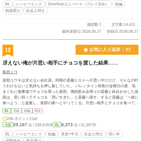
す。
BL
ハッピーエンド
Dom/Subユニバース（プレイ甘め）
短編
鈍感受け
社会人同士
感想数 1
文字数 14,431
最終更新日 2026.06.27
登録日 2026.06.27
12
お気に入り追加
57
冴えない俺が片思い相手にチョコを渡した結果……
鳥羽ミワ
坂部ユウキは冴えない会社員。同期の斎藤ヒロトへ片思い中だけど、そんなの叶
うわけもないと気持ちを押し殺していた。 バレンタイン前夜の金曜日の夜、気
まぐれに催事場でチョコを買った坂部。偶然飲み会帰りの斎藤と鉢合わせした坂
部は、思い切ってチョコを「買いすぎた」と斎藤へ渡す。すると斎藤は「一緒に
食べよう」と提案し、坂部の家へとやってくる。片思い相手とチョコを食べてい
る状況にどきどきする坂部だが、ひょんなことからベッドの下へ隠したアダルト
BL
完結
短編
R18
グッズの存在を斎藤へ知られてしまった！誰と使ったのか、となぜか問い詰める
24h.ポイント
21pt
斎藤を前に坂部は自分で使っていたことを涙ながらに告白する。そして斎藤は坂
25,167
6,373
位 / 228,635件
位 / 31,397件
小説
BL
部の涙へ謝罪し、自らが坂部が誰とアダルトグッズを使うのか想像して嫉妬して
しまったと告白した。思いがけない告白に坂部は理性を失い、そして斎藤もキス
BL
ハッピーエンド
短編
美形×平凡
社会人同士
同い年
に溺れ、二人の熱い夜が始まる……。 ※pixiv、ムーンライトノベルズ、アルフ
溺愛攻め
平凡受け