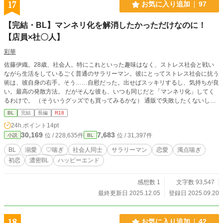
17
お気に入り追加
97
【完結・BL】マンネリ化を解消したかっただけなのに！
【店員×社〇人】
彩華
佐藤伊織。28歳、社会人。特にこれといった趣味はなく、ストレス社会と戦い
ながら生活をしているごく普通のサラリーマン。彼にとってストレス社会に抗う
術は、彼自身の右手。そう……自慰だった。出せばスッキリするし、気持ちが良
い。最高の発散方法。 だがそんな彼も、いつも同じだと「マンネリ化」してく
るわけで。 （そういうグッズでも買ってみるかな） 通販で失敗したくないし
と、ちょっとした出来心で検索すると意外と近くに店がある。灯台下暗しじゃ
BL
完結
長編
R18
ん！ と喜々としながら、店を訪れる伊織だが……────？ 「そのオ〇ホ、試
24h.ポイント
14pt
してみますか？」 「は……？」 （試すって何！？） ＊＊＊＊＊ こんな感じの、
30,169
7,683
位 / 228,635件
位 / 31,397件
小説
BL
短い小話の予定です 少し続けてくっ付いて終わるかどうするかは、現在未定で
迷っています。お気軽に感想など頂けると嬉しいです。宜しくお願い致します
BL
溺愛
♡喘ぎ
社会人同士
サラリーマン
恋愛
濁点喘ぎ
＊＊＊＊＊＊＊＊＊＊
初恋
濃密BL
ハッピーエンド
感想数 1
文字数 93,547
最終更新日 2025.12.05
登録日 2025.09.20
18
お気に入り追加
42