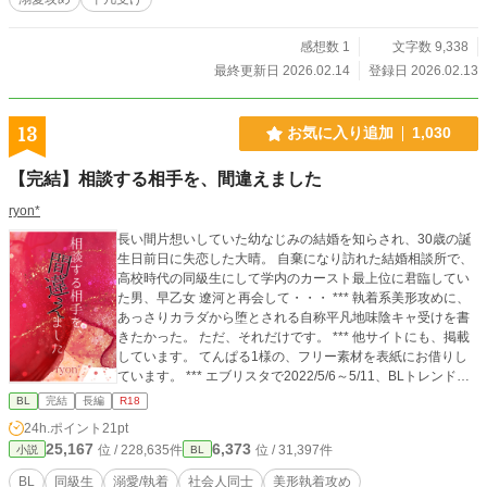
ァポリスへ掲載しています。
感想数 1
文字数 9,338
最終更新日 2026.02.14
登録日 2026.02.13
13
お気に入り追加
1,030
【完結】相談する相手を、間違えました
ryon*
長い間片想いしていた幼なじみの結婚を知らされ、30歳の誕
生日前日に失恋した大晴。 自棄になり訪れた結婚相談所で、
高校時代の同級生にして学内のカースト最上位に君臨してい
た男、早乙女 遼河と再会して・・・ *** 執着系美形攻めに、
あっさりカラダから堕とされる自称平凡地味陰キャ受けを書
きたかった。 ただ、それだけです。 *** 他サイトにも、掲載
しています。 てんぱる1様の、フリー素材を表紙にお借りし
ています。 *** エブリスタで2022/5/6～5/11、BLトレンドラ
ンキング１位を獲得しました。 ありがとうございました。 **
BL
完結
長編
R18
* 閲覧への感謝の気持ちをこめて、5/8 遼河視点のSSを追加し
24h.ポイント
21pt
ました。 ちょっと闇深い感じですが、楽しんで頂けたら幸い
25,167
6,373
位 / 228,635件
位 / 31,397件
小説
BL
です(*´ω｀*) *** 2022/5/14 エブリスタで保存したデータが飛
ぶという不具合が出ているみたいで、ちょっとこわいのであ
BL
同級生
溺愛/執着
社会人同士
美形執着攻め