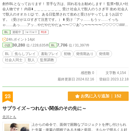
創作BLとなっております！ 苦手な方は、回れ右をお勧めします！ 監禁×獣人×社
会人物です！ 内容⬇️＿＿＿＿＿＿＿＿ 受け:社会人で獣人のうさぎ🐰 攻め:社会人
で獣人のオオカミ🐺 で、ある日監禁されて攻めと受けがヤってしまうお話で
す。（受けがエロすぎて注意です。） ⬇️ 受け「アッ……もうッ……イっち
ゃ……あっ……アッ…やだやだやだぁ〜〜♡♡あ"っ〜〜〜〜〜♡♡♡♡♡//////」
ピュルル〜〜〜ﾋﾞｸ ﾋﾞｸ 攻め「あ〜〜あ…………派手にイッちゃったな。どうで
BL
連載中
ｼｮｰﾄｼｮｰﾄ
R18
すか？会社の同僚にイッてる所見られるのは？」 受け「〜〜〜///////見るなぁ
24h.ポイント
14pt
ッ………/////」
30,280
7,706
位 / 228,635件
位 / 31,397件
小説
BL
BL
焦らしプレイ
羞恥プレイ
初物
発情期あり
発情期
社会人同士
獣人
監禁調教
感想数 0
文字数 4,154
最終更新日 2024.02.16
登録日 2023.12.18
23
お気に入り追加
152
サプライズ～つれない関係のその先に～
北川とも
上からの命令で、面倒で困難なプロジェクトを押し付けられ
た先輩・後輩の間柄である大橋と藍田。 大らかで明るく人好