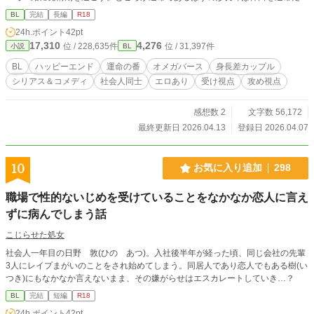
認識していない様子。そのくせこれからも発情期を一緒に過ごしてくれると言
BL
完結
長編
R18
う。戸惑いつつも1人前の医者になるまでは、まだ番わないほうが都合がいいの
24h.ポイント
42pt
で頷いた。そんな2人が番うまで。受け視点、攻め視点。えっちは最後。 「運命
17,310
4,276
位 / 228,635件
位 / 31,397件
小説
BL
の番に為る」の作品に登場した神田先生のお話になります。世界観が同じですが
そちらを読まなくても読めます。 読んでもらえると嬉しいです。 【警告・AI学
BL
ハッピーエンド
運命の番
オメガバース
身長差カップル
習及び無断転載禁止】本作品の文章、設定、ストーリーのあらゆる生成AI（Cha
シリアス＆コメディ
社会人同士
エロあり
受け視点
攻め視点
tGPT、Claude、Gemini等）への読み込み、スクレイピング、学習利用、および
他サイトへの無断転載・複製行為を固く禁止します。本作品は2026年07月04日
より公開されており、公開日時のタイムスタンプ（証拠）を保持しています。類
感想数 2
文字数 56,172
似するAI生成物や無断転載を確認した場合は、原典としての権利に基づき、運営
最終更新日 2026.04.13
登録日 2026.04.07
への通報および法的措置を含めた厳格な対応を行います。All rights reserved. No
AI training. / Unauthorized reproduction and scraping of this work are strictly pro
hibited.
10
お気に入り追加
298
職場で性的ないじめを受けていることをなかなか恋人に言え
ずに病んでしまう話
こじらせた処女
社会人一年目の日野 敦(ひの あつ)。入社後半年が経った頃、同じ会社の先輩
3人にレイプまがいのことをされ始めてしまう。同居人であり恋人でもある樹(い
つき)にもなかなか言えないまま、その嫌がらせはエスカレートしていき…？
BL
完結
短編
R18
24h.ポイント
42pt