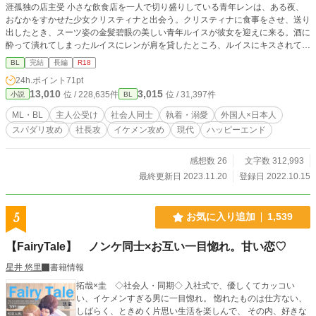
涯孤独の店主受 小さな飲食店を一人で切り盛りしている青年レンは、ある夜、
おなかをすかせた少女クリスティナと出会う。クリスティナに食事をさせ、送り
出したとき、スーツ姿の金髪碧眼の美しい青年ルイスが彼女を迎えに来る。酒に
酔って潰れてしまったルイスにレンが肩を貸したところ、ルイスにキスされて、
レンは抗えず――。「あなたを食べてもいいですか？」そして流されるままに体
BL
完結
長編
R18
を重ねたものの、その後連絡はなく……。 敬語攻、敬語受。若干ごはんも
24h.ポイント
71pt
の。溺愛・執着。基本ラブコメ、時々切ない系。体の関係から始まる純愛もの。
13,010
3,015
位 / 228,635件
位 / 31,397件
小説
BL
春夏秋冬の連作短編。一年目の春夏秋冬、二年目の春夏秋冬、三年目の春夏秋
冬。四年目の春が最終章です。ハッピーエンドです。R18的シーンは※をつけて
ML・BL
主人公受け
社会人同士
執着・溺愛
外国人×日本人
います。ソフトSM的要素等は別途注意喚起します。 外国人攻 / 美形攻 / スパダ
スパダリ攻め
社長攻
イケメン攻め
現代
ハッピーエンド
リ攻 / 金髪碧眼 / 敬語 / 溺愛 / 執着 / 会社社長 / 日本人受 / わりと美人 / 個人事業主
受 / 敬語 / ごはん屋さん / 三人称 / ラブコメ / 時々切ない系 / 酔った勢い / 体の関
係 / 純愛系 / ハッピーエンド / 年の差 / 言葉責め / 同棲 / 中出し / 拘束 / ドライオー
感想数 26
文字数 312,993
ガズム / 潮吹き / ※完結済です※
最終更新日 2023.11.20
登録日 2022.10.15
5
お気に入り追加
1,539
【FairyTale】 ノンケ同士×お互い一目惚れ。甘い恋♡
星井 悠里
書籍情報
拓哉×圭 ◇社会人・同期◇ 入社式で、優しくてカッコい
い、イケメンすぎる男に一目惚れ。 惚れたものは仕方ない、
しばらく、ときめく片思い生活を楽しんで、 その内、好きな