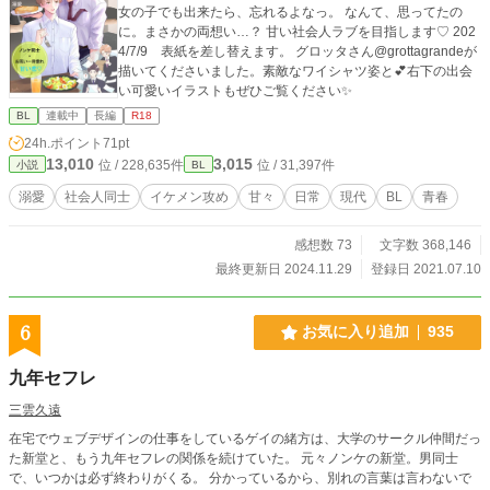
女の子でも出来たら、忘れるよなっ。 なんて、思ってたの
に。まさかの両想い…？ 甘い社会人ラブを目指します♡ 202
4/7/9 表紙を差し替えます。 グロッタさん@grottagrandeが
描いてくださいました。素敵なワイシャツ姿と💕右下の出会
い可愛いイラストもぜひご覧ください✨
BL
連載中
長編
R18
24h.ポイント
71pt
13,010
3,015
位 / 228,635件
位 / 31,397件
小説
BL
溺愛
社会人同士
イケメン攻め
甘々
日常
現代
BL
青春
感想数 73
文字数 368,146
最終更新日 2024.11.29
登録日 2021.07.10
6
お気に入り追加
935
九年セフレ
三雲久遠
在宅でウェブデザインの仕事をしているゲイの緒方は、大学のサークル仲間だっ
た新堂と、もう九年セフレの関係を続けていた。 元々ノンケの新堂。男同士
で、いつかは必ず終わりがくる。 分かっているから、別れの言葉は言わないで