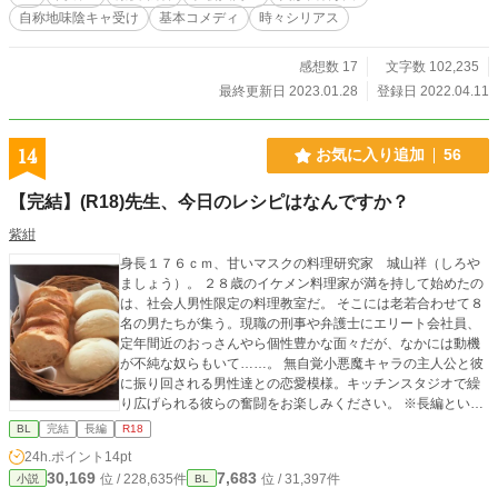
ちらに置いていたSSを念のためこちらにも転載しておきま
自称地味陰キャ受け
基本コメディ
時々シリアス
す。
感想数 17
文字数 102,235
最終更新日 2023.01.28
登録日 2022.04.11
14
お気に入り追加
56
【完結】(R18)先生、今日のレシピはなんですか？
紫紺
身長１７６ｃｍ、甘いマスクの料理研究家 城山祥（しろや
ましょう）。 ２８歳のイケメン料理家が満を持して始めたの
は、社会人男性限定の料理教室だ。 そこには老若合わせて８
名の男たちが集う。現職の刑事や弁護士にエリート会社員、
定年間近のおっさんやら個性豊かな面々だが、なかには動機
が不純な奴らもいて……。 無自覚小悪魔キャラの主人公と彼
に振り回される男性達との恋愛模様。キッチンスタジオで繰
り広げられる彼らの奮闘をお楽しみください。 ※長編という
より中編。 ※エロ薄め。 ※小説内のメニュー、レシピは個人
BL
完結
長編
R18
レベルのものです。知識は素人ですのでご承知おきくださ
24h.ポイント
14pt
い。
30,169
7,683
位 / 228,635件
位 / 31,397件
小説
BL