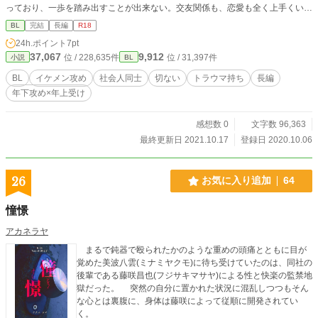
っており、一歩を踏み出すことが出来ない。交友関係も、恋愛も全く上手くいか
なかった。 そんな中、大学時代からファンだったロックバンド･スパイラルの曲
BL
完結
長編
R18
だけは、真壁の心を支えてくれた。 それから四年後、真壁は初めて参戦したス
24h.ポイント
7pt
パイラルのライブで、取引先の製薬会社の担当である宮下悠人と隣の席になる。
37,067
9,912
位 / 228,635件
位 / 31,397件
小説
BL
それがきっかけで二人はプライベートでも交友を深めるようになり、真壁は次第
に宮下に惹かれていくのだが……。 ◆2021/10/17 完結しました。お読みいた
BL
イケメン攻め
社会人同士
切ない
トラウマ持ち
長編
だき、ありがとうございました。 ※エブリスタさんで投稿している話と同一の
年下攻め×年上受け
ものです。 ※R18描写の該当ページには◎が付いています。閲覧の際はご注意
ください。
感想数 0
文字数 96,363
最終更新日 2021.10.17
登録日 2020.10.06
26
お気に入り追加
64
憧憬
アカネラヤ
まるで鈍器で殴られたかのような重めの頭痛とともに目が
覚めた美波八雲(ミナミヤクモ)に待ち受けていたのは、同社の
後輩である藤咲昌也(フジサキマサヤ)による性と快楽の監禁地
獄だった。 突然の自分に置かれた状況に混乱しつつもそん
な心とは裏腹に、身体は藤咲によって従順に開発されてい
く。