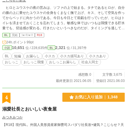
こじらせた処女
ヒロとユウスケの夜の営みは、ソファの上で始まる。タチであるヒロが、自分
の膝の上に乗せたユウスケの全身をくまなく撫で上げ、キス、そして空気を作っ
てからベッドに向かうのである。今日も今日とて前戯を行っていたが、ヒロはト
イレを済ませておくことを忘れてしまう。敏感な体ではいつもは我慢できる貯水
量でも、切迫感が変わる。行きたいというべきなのだが、タイミングを逃してな
かなか言い出せず…？
BL
完結
ｼｮｰﾄｼｮｰﾄ
R18
24h.ポイント
99pt
10,651
2,321
位 / 228,635件
位 / 31,397件
小説
BL
BL
短編
お漏らし
小スカ
小スカ描写あり
小スカあり
おしっこ
おしっこ我慢
おしっこお漏らし
社会人同士
感想数 0
文字数 3,675
最終更新日 2021.06.05
登録日 2021.06.03
4
お気に入り追加
1,348
溺愛社長とおいしい夜食屋
みつきみつか
【R18】現代BL。外国人美形資産家御曹司スパダリ社長攻×健気？こじらせ？天