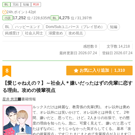
─。 ふんわり設定のDom/Subです。コマンドワードが日本語だったり自分の書
BL
完結
短編
R18
きやすいように書いているので、おおらかな心でいろいろ許せる方に楽しんでい
24h.ポイント
42pt
ただければ幸いです。ハピエンです。 こちらの作品は他サイト様にも投稿して
17,252
4,275
位 / 228,635件
位 / 31,397件
小説
BL
おります。
BL
ハッピーエンド
Dom/Subユニバース（プレイ甘め）
短編
鈍感受け
社会人同士
溺愛攻め
攻め視点
感想数 0
文字数 14,218
最終更新日 2026.07.24
登録日 2026.07.24
8
お気に入り追加
1,310
【愛じゃねえの？】～社会人＊嫌いだったはずの先輩に恋す
る理由。攻めの後輩視点
星井 悠里
書籍情報
ルックスだけは綺麗な、教育係の先輩(男)。 オレ以外は褒め
て、オレ以外には笑いかけて、オレ以外とは仲良くて。 2年
間、嫌いだと、思ってた。 けど。2人きりの出張で、その態
度の理由を知ったら。急に、可愛く見えて。 嫌いだと思って
たはずなのに、そうじゃなかった気すらしてくる。 基本「攻
めの後輩視点」です♡ たまにまとめて先輩視点が入ります♡