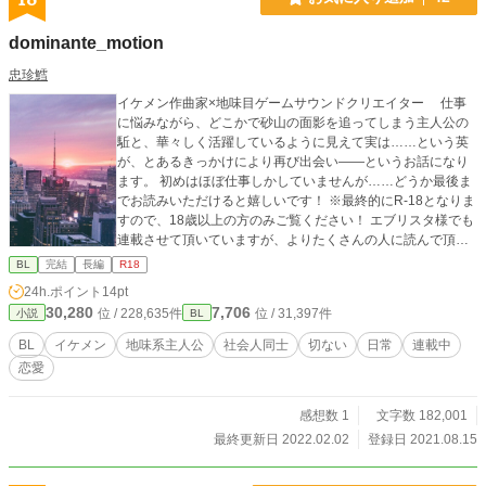
dominante_motion
忠珍鱈
イケメン作曲家×地味目ゲームサウンドクリエイター 仕事
に悩みながら、どこかで砂山の面影を追ってしまう主人公の
駈と、華々しく活躍しているように見えて実は……という英
が、とあるきっかけにより再び出会い――というお話になり
ます。 初めはほぼ仕事しかしていませんが……どうか最後ま
でお読みいただけると嬉しいです！ ※最終的にR-18となりま
すので、18歳以上の方のみご覧ください！ エブリスタ様でも
連載させて頂いていますが、よりたくさんの人に読んで頂き
たいなぁと思い、こちらにも載せさせて頂きました。 なお、
BL
完結
長編
R18
タイトルは正確なスペルから少し変えております（音楽用語
24h.ポイント
14pt
からそのまま拝借しているため）。
30,280
7,706
位 / 228,635件
位 / 31,397件
小説
BL
BL
イケメン
地味系主人公
社会人同士
切ない
日常
連載中
恋愛
感想数 1
文字数 182,001
最終更新日 2022.02.02
登録日 2021.08.15