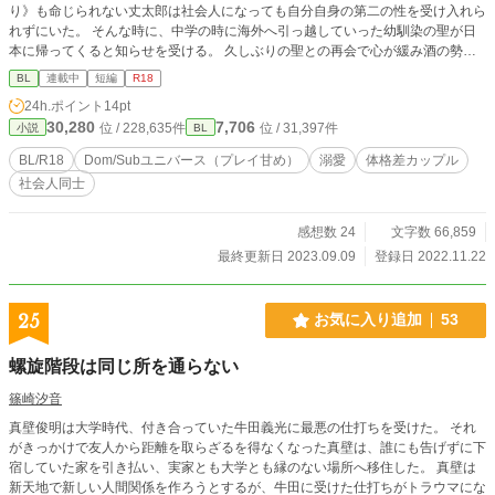
り》も命じられない丈太郎は社会人になっても自分自身の第二の性を受け入れら
れずにいた。 そんな時に、中学の時に海外へ引っ越していった幼馴染の聖が日
本に帰ってくると知らせを受ける。 久しぶりの聖との再会で心が緩み酒の勢い
もあり、丈太郎は自分のDomとしての悩みを聖に打ち明ける。 その話を聞いた
BL
連載中
短編
R18
聖も実は自分も第二の性『Sub』であることに悩んでいると話し始める。 お互
24h.ポイント
14pt
いの悩みを知った二人は、DomとSubという性を受け入れるために手を取り合う
30,280
7,706
位 / 228,635件
位 / 31,397件
小説
BL
ことになった。 へっぽこDom×臆病Subの初めてをぎゅうぎゅうに詰め込んだ甘
めのお話です。 プレイは痛みのあるものや、激しいものはありません。 初めて
BL/R18
Dom/Subユニバース（プレイ甘め）
溺愛
体格差カップル
のDom/Subユニバースの作品です。 解釈違いなどあるかもしれませんが、よろ
社会人同士
しくお願いします。
感想数 24
文字数 66,859
最終更新日 2023.09.09
登録日 2022.11.22
25
お気に入り追加
53
螺旋階段は同じ所を通らない
篠崎汐音
真壁俊明は大学時代、付き合っていた牛田義光に最悪の仕打ちを受けた。 それ
がきっかけで友人から距離を取らざるを得なくなった真壁は、誰にも告げずに下
宿していた家を引き払い、実家とも大学とも縁のない場所へ移住した。 真壁は
新天地で新しい人間関係を作ろうとするが、牛田に受けた仕打ちがトラウマにな