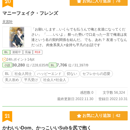
20
お気に入り追加
78
マニーフェイク・フレンズ
天宮叶
「お願いします…いくらでも払うんで俺と友達になってくだ
さい」 「……いいよ」 酔った勢いで口走った一言で俺達は友
達という名の契約関係を結んだ。 でも、あれ？ 友達ってなん
だっけ。 肉食系美人×金持ち平凡のお話です
BL
連載中
長編
R18
24h.ポイント
14pt
30,280
7,706
位 / 228,635件
位 / 31,397件
小説
BL
BL
社会人同士
ハッピーエンド
切ない
セフレからの恋愛
美人攻め
平凡受け
社会人×社会人
感想数 0
文字数 56,324
最終更新日 2022.11.30
登録日 2022.10.31
21
お気に入り追加
42
かわいいDom、かっこいいSubを尻で抱く