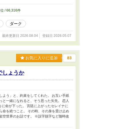
す。ご容赦くださいませ。 ※不定期更新で
2
位 / 66,316件
ダーク
最終更新日 2026.08.04
登録日 2026.05.07
お気に入りに追加
83
でしょうか
しよう」と、約束をしてくれた。 お互い手紙
っと一緒になれると、そう思った矢先。 恋人
うに命が下った。 宮廷に上がったセレイナに
ら命を絶つこと。 その時、その身を受け止め
架空世界のお話です。 ※誤字脱字など随時改
。