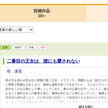
投稿作品
18
件
恋愛
連載中
長編
R15
二番目の王女は、誰にも愛されない
苺 迷音
母が王を惑わせ生まれた妾腹の第二王女・メラフィナ。周囲からは『顔だけの
に悪辣で我儘な王女となり、孤独な虚勢を張って生きていた。 そんなメラフ
自分を一人の人間として優しくしてくれた、東の大公家の公子・ソレイン。彼
なるべく虐待まがいの教育を受け、感情を持たない人間となっていた。 義務
異母姉の婚約者となり、今や若き騎士団長として無表情のまま彼女の心を揺さ
ば、きっと自分は死ぬほど苦しむ。 そう理解しているのに、ソレインのこと
過酷な運命に翻弄されてゆく。 ※少々残酷・暴力的な表現があります。苦手な