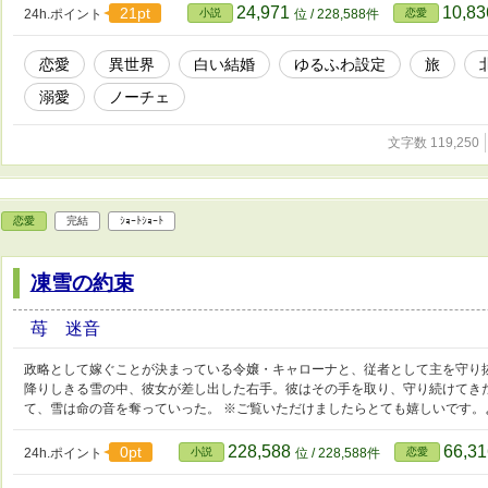
意と想いを胸に、北へ向かう汽車に乗った。 ※微さまぁか、もしくはざまぁに
24,971
10,8
21pt
24h.ポイント
小説
位 / 228,588件
恋愛
世・産業革命初頭を基にした架空世界だと思っていただけましたら有難いです
したら凄く嬉しいです。よろしくお願い致します。
恋愛
異世界
白い結婚
ゆるふわ設定
旅
溺愛
ノーチェ
文字数 119,250
恋愛
完結
ｼｮｰﾄｼｮｰﾄ
凍雪の約束
苺 迷音
政略として嫁ぐことが決まっている令嬢・キャローナと、従者として主を守り
降りしきる雪の中、彼女が差し出した右手。彼はその手を取り、守り続けてき
て、雪は命の音を奪っていった。 ※ご覧いただけましたらとても嬉しいです。
228,588
66,3
0pt
24h.ポイント
小説
位 / 228,588件
恋愛