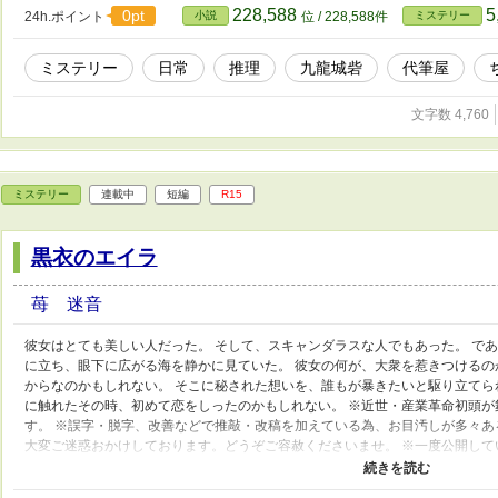
228,588
5
0pt
24h.ポイント
小説
位 / 228,588件
ミステリー
ミステリー
日常
推理
九龍城砦
代筆屋
文字数 4,760
ミステリー
連載中
短編
R15
黒衣のエイラ
苺 迷音
彼女はとても美しい人だった。 そして、スキャンダラスな人でもあった。 で
に立ち、眼下に広がる海を静かに見ていた。 彼女の何が、大衆を惹きつけるの
からなのかもしれない。 そこに秘された想いを、誰もが暴きたいと駆り立てら
に触れたその時、初めて恋をしったのかもしれない。 ※近世・産業革命初頭
す。 ※誤字・脱字、改善などで推敲・改稿を加えている為、お目汚しが多々
大変ご迷惑おかけしております。どうぞご容赦くださいませ。 ※一度公開して
ます。ややこしくて申し訳ありません。 稚拙な作品ではありますがご覧くだ
致します。