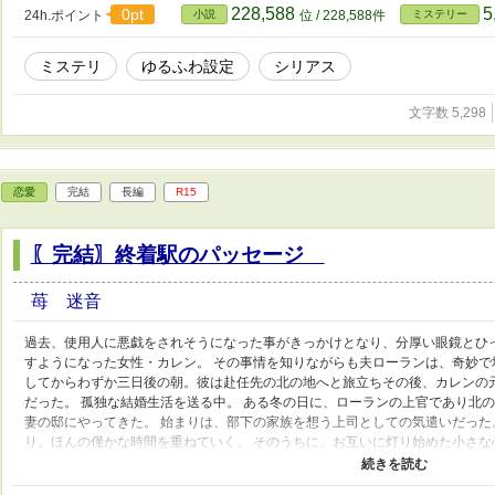
228,588
5
0pt
24h.ポイント
小説
位 / 228,588件
ミステリー
ミステリ
ゆるふわ設定
シリアス
文字数 5,298
恋愛
完結
長編
R15
〖完結〗終着駅のパッセージ
苺 迷音
過去、使用人に悪戯をされそうになった事がきっかけとなり、分厚い眼鏡とひ
すようになった女性・カレン。 その事情を知りながらも夫ローランは、奇妙で
してからわずか三日後の朝。彼は赴任先の北の地へと旅立ちその後、カレンの
だった。 孤独な結婚生活を送る中。 ある冬の日に、ローランの上官であり北
妻の邸にやってきた。 始まりは、部下の家族を想う上司としての気遣いだった
り。ほんの僅かな時間を重ねていく。 そのうちに、お互いに灯り始めた小さな
ず語ることはなかった。 それから一年ほどたった冬の夜。 カレンから届いた
く。 そこには彼の想いが書かれてあった。 月日は流れ、カレンとローランが