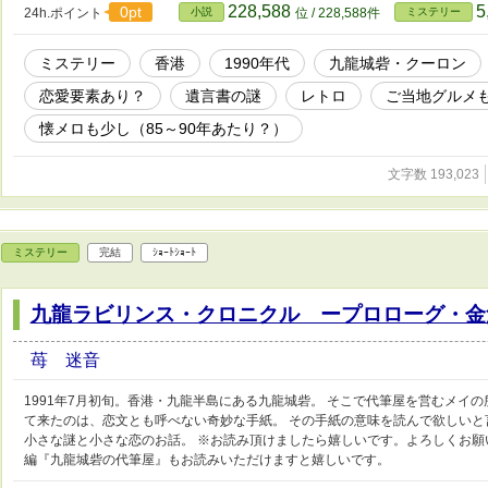
228,588
5
0pt
24h.ポイント
小説
位 / 228,588件
ミステリー
ミステリー
香港
1990年代
九龍城砦・クーロン
恋愛要素あり？
遺言書の謎
レトロ
ご当地グルメ
懐メロも少し（85～90年あたり？）
文字数 193,023
ミステリー
完結
ｼｮｰﾄｼｮｰﾄ
九龍ラビリンス・クロニクル ープロローグ・金
苺 迷音
1991年7月初旬。香港・九龍半島にある九龍城砦。 そこで代筆屋を営むメイ
て来たのは、恋文とも呼べない奇妙な手紙。 その手紙の意味を読んで欲しいと
小さな謎と小さな恋のお話。 ※お読み頂けましたら嬉しいです。よろしくお願
編『九龍城砦の代筆屋』もお読みいただけますと嬉しいです。