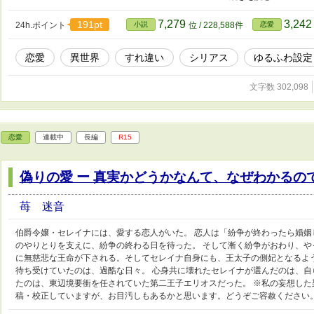
す。 ※誤字脱字など随時改稿・校正していますが、お目汚しもあるかと思いま
す ※習作です。
7,279
3,24
191pt
24h.ポイント
小説
位 / 228,588件
恋愛
恋愛
異世界
すれ違い
シリアス
ゆるふわ設定
文字数 302,098
恋愛
連載中
長編
R15
偽りの愛 ー 真実かどうかなんて、なぜわかるの
苺 迷音
伯爵令嬢・セレイナには、愛する恋人がいた。 恋人は「紛争が終わったら婚姻
のやりとりを支えに、紛争の終わる日を待った。 そして漸く紛争がおわり、や
に無慈悲な王命が下される。そしてセレイナ自身にも、王太子の側妃となるよ
待ち受けていたのは、過酷な日々。 心身共に壊れたセレイナが選んだのは、自
たのは、東辺境要衝を任されていた第二王子エリオスだった。 ※私の妄想した
稿・校正していますが、お目汚しもあるかと思います。どうぞご容赦ください