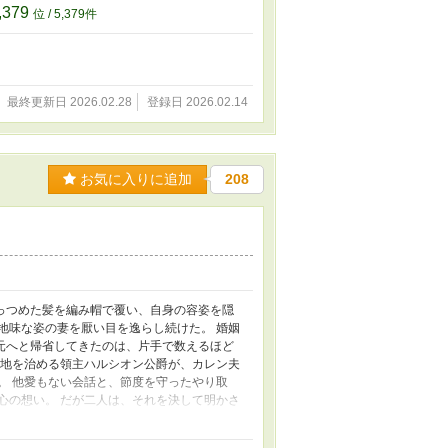
,379
位 / 5,379件
最終更新日 2026.02.28
登録日 2026.02.14
お気に入りに追加
208
っつめた髪を編み帽で覆い、自身の容姿を隠
地味な姿の妻を厭い目を逸らし続けた。 婚姻
元へと帰省してきたのは、片手で数えるほど
の地を治める領主ハルシオン公爵が、カレン夫
。 他愛もない会話と、節度を守ったやり取
心の想い。 だが二人は、それを決して明かさ
手紙に、たった一度だけハルシオンは返事を書
婚姻して三年目の冬の日。 カレンはひとつの決