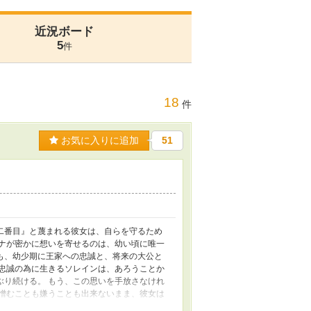
近況ボード
5
件
18
件
お気に入りに追加
51
二番目』と蔑まれる彼女は、自らを守るため
ィナが密かに想いを寄せるのは、幼い頃に唯一
も、幼少期に王家への忠誠と、将来の大公と
と忠誠の為に生きるソレインは、あろうことか
ぶり続ける。 もう、この思いを手放さなけれ
を憎むことも嫌うことも出来ないまま、彼女は
方はご注意ください。 ※架空世界のお話で