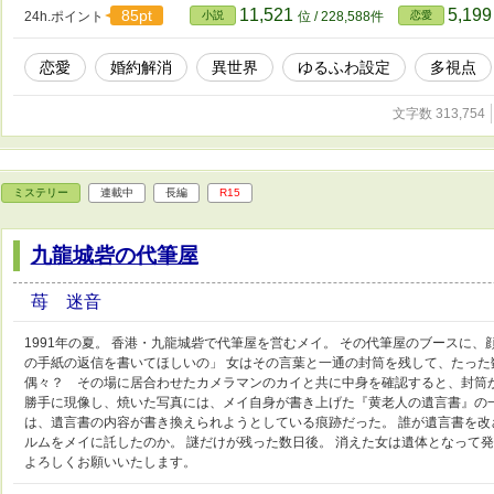
11,521
5,19
85pt
24h.ポイント
小説
位 / 228,588件
恋愛
恋愛
婚約解消
異世界
ゆるふわ設定
多視点
文字数 313,754
ミステリー
連載中
長編
R15
九龍城砦の代筆屋
苺 迷音
1991年の夏。 香港・九龍城砦で代筆屋を営むメイ。 その代筆屋のブースに、
の手紙の返信を書いてほしいの」 女はその言葉と一通の封筒を残して、たっ
偶々？ その場に居合わせたカメラマンのカイと共に中身を確認すると、封筒
勝手に現像し、焼いた写真には、メイ自身が書き上げた『黄老人の遺言書』の
は、遺言書の内容が書き換えられようとしている痕跡だった。 誰が遺言書を改
ルムをメイに託したのか。 謎だけが残った数日後。 消えた女は遺体となって
よろしくお願いいたします。