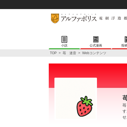
小説
公式漫画
投
TOP
>
苺 迷音
>
Webコンテンツ
苺
す
せ