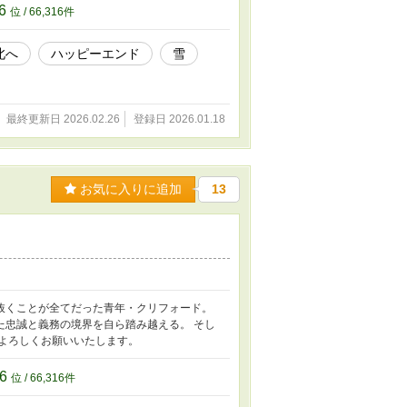
なっていないかもしれないです。 ※舞台は近
36
位 / 66,316件
。 稚拙な作品ではありますがご覧くださいま
北へ
ハッピーエンド
雪
最終更新日 2026.02.26
登録日 2026.01.18
お気に入りに追加
13
抜くことが全てだった青年・クリフォード。
た忠誠と義務の境界を自ら踏み越える。 そし
よろしくお願いいたします。
16
位 / 66,316件