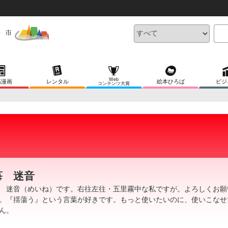
Web
稿漫画
レンタル
絵本ひろば
ビジ
コンテンツ大賞
苺 迷音
 迷音（めいね）です。右往左往・五里霧中な私ですが。よろしくお願
。『揺蕩う』という言葉が好きです。もっと使いたいのに、使いこなせ
ん。