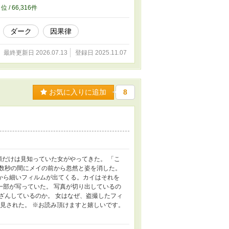
9
位 / 66,316件
ダーク
因果律
最終更新日 2026.07.13
登録日 2025.11.07
お気に入りに追加
8
顔だけは見知っていた女がやってきた。 「こ
た数秒の間にメイの前から忽然と姿を消した。
から細いフィルムが出てくる。カイはそれを
一部が写っていた。 写真が切り出しているの
ざんしているのか。 女はなぜ、盗撮したフィ
発見された。 ※お読み頂けますと嬉しいです。