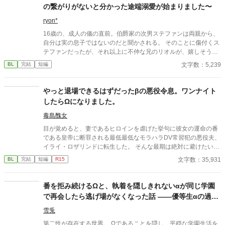
ない立場に。見合いに全く乗り気でないセリルの元に、意外な人
の繋がりがないと分かった途端溺愛が始まりました〜
物から婚約の申し入れが届く。それはかつての上司、レオンハル
トからの婚約の申し入れだった──
ryon*
16歳の、成人の儀の直前。伯爵家の次男ステファンは両親から、
自分は実の息子ではないのだと聞かされる。 そのことに傷付くス
テファンだったが、それ以上に不仲な兄のリオルが、嬉しそうに
笑う横顔を見てショックを受ける。 幼い頃は仲の良かったリオル
文字数：5,239
BL
完結
短編
にここまで嫌われているのであれば、兄が爵位を継げば、早々に
家を追い出されてしまうに違いない。 そう考えたステファンは積
極的に結婚相手を探そうとするが、なぜか毎回リオルに妨害され
やっと退場できるはずだったβの悪役令息。ワンナイト
て……！？
したらΩになりました。
毒島醜女
目が覚めると、妻であるヒロインを虐げた挙句に彼女の運命の番
である皇帝に断罪される最低最低なモラハラDV常習犯の悪役夫、
イライ・ロザリンドに転生した。 そんな最期は絶対に避けたいイ
ライはヒーローとヒロインの仲を結ばせつつ、ヒロインと円満に
文字数：35,931
BL
完結
短編
R15
別れる為に策を練った。 彼の努力は実り、主人公たちは結ばれ、
イライはお役御免となった。 「これでやっと安心して退場でき
る」 これまでの自分の努力を労うように酒場で飲んでいたイライ
番を拒み続けるΩと、執着を隠しきれないαが同じ学園
は、いい薫りを漂わせる男と意気投合し、彼と一夜を共にしてし
で再会したら逃げ場がなくなった話 ――優等生αの過保
まう。 目が覚めると罪悪感に襲われ、すぐさま宿を去っていく。
護な束縛は恋か支配か
「これじゃあ原作のイライと変わらないじゃん！」 その後体調不
雪兎
良を訴え、医師に診てもらうととんでもない事を言われたのだっ
第二性が存在する世界。 Ωであることを隠し、平穏な学園生活を