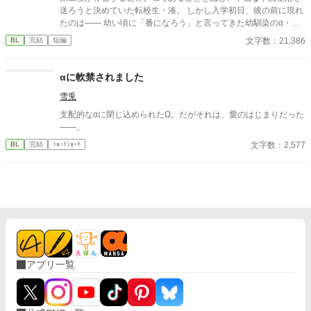
た。 「あなた……Ωになっていますよ」 「へ？」 そしてワンナイ
送ろうと決めていた転校生・湊。 しかし入学初日、彼の前に現れ
トをした男がまさかの国の英雄で、まさかまさか求愛し公開プロ
たのは―― 幼い頃に「番になろう」と言ってきた幼馴染のα・蓮
ポーズまでして来て―― オメガバースの世界で運命に導かれる、
だった。 成績優秀、容姿端麗、生徒から絶大な信頼を集める完璧
文字数：21,386
BL
完結
短編
強引な俺様α×頑張り屋な元悪役令息の元βのΩのラブストーリー。
なα。 だが湊だけが知っている。 彼が異常なほど執着深いこと
を。 「大丈夫、全部管理してあげる」 「君が困らないようにして
るだけだよ」 座席、時間割、交友関係、体調管理。 いつの間にか
αに軟禁されました
整えられていく環境。 逃げ場のない距離。 番を拒みたいΩと、手
雪兎
放す気のないα。 これは保護か、それとも束縛か。 閉じた学園の
中で、二人の関係は静かに歪み始める――。
支配的なαに閉じ込められたΩ。だがそれは、愛のはじまりだった
――。
文字数：2,577
BL
完結
ｼｮｰﾄｼｮｰﾄ
アプリ一覧