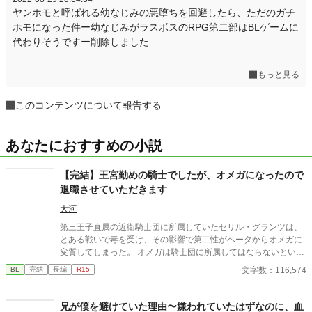
ヤンホモと呼ばれる幼なじみの悪堕ちを回避したら、ただのガチ
ホモになった件ー幼なじみがラスボスのRPG第二部はBLゲームに
代わりそうですー削除しました
もっと見る
このコンテンツについて報告する
あなたにおすすめの小説
【完結】王宮勤めの騎士でしたが、オメガになったので
退職させていただきます
大河
第三王子直属の近衛騎士団に所属していたセリル・グランツは、
とある戦いで毒を受け、その影響で第二性がベータからオメガに
変質してしまった。 オメガは騎士団に所属してはならないという
法に基づき、騎士団を辞めることを決意するセリル。上司である
文字数：116,574
BL
完結
長編
R15
第三王子・レオンハルトにそのことを告げて騎士団を去るが、特
に引き留められるようなことはなかった。 地方貴族である実家に
戻ったセリルは、オメガになったことで見合い話を受けざるを得
兄が僕を避けていた理由〜嫌われていたはずなのに、血