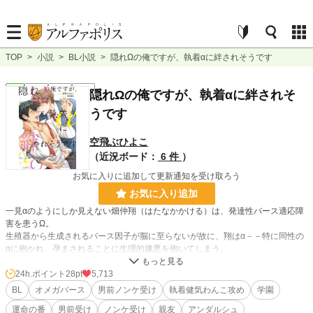
TOP
>
小説
>
BL小説
>
隠れΩの俺ですが、執着αに絆されそうです
BL
完結
長編
R18
隠れΩの俺ですが、執着αに絆されそ
うです
空飛ぶひよこ
（近況ボード：
6 件
）
お気に入りに追加して更新通知を受け取ろう
お気に入り追加
一見αのようにしか見えない畑仲翔（はたなかかける）は、発達性バース適応障
害を患うΩ。
生殖器から生成されるバース因子が脳に至らないが故に、翔はα－－特に同性の
αに抱かれ、孕まされることに生理的嫌悪を抱いてしまう。
しかし町で偶然出会った彼の「運命の番」は、同じ年の同性のαだった。
24h.ポイント
28pt
5,713
「運命のΩだったら、ずっと俺の傍にいてくれる。運命のΩは、けして俺を裏切
BL
オメガバース
男前ノンケ受け
執着健気わんこ攻め
学園
らない。－－運命のΩなら、今はそうでなくても、きっといつか俺を愛してくれ
運命の番
男前受け
ノンケ受け
親友
アンダルシュ
るんだ」