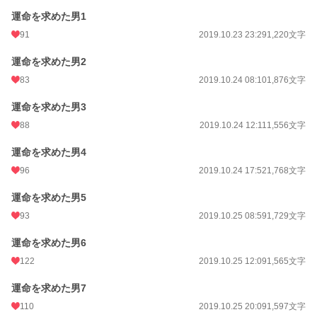
文字数(レンタル含む)
233,073
運命を求めた男1
更新日時
2021.09.10 12:50
91
2019.10.23 23:29
1,220文字
初回公開日時
2019.10.11 16:28
運命を求めた男2
初回完結日時
2019.12.05 14:08
83
2019.10.24 08:10
1,876文字
週間ポイント
366 pt (17,788 位)
運命を求めた男3
88
2019.10.24 12:11
1,556文字
月間ポイント
1,434 pt (19,466 位)
年間ポイント
25,603 pt (16,952 位)
運命を求めた男4
96
2019.10.24 17:52
1,768文字
累計ポイント
1,000,030 pt (5,788 位)
運命を求めた男5
93
2019.10.25 08:59
1,729文字
運命を求めた男6
122
2019.10.25 12:09
1,565文字
運命を求めた男7
110
2019.10.25 20:09
1,597文字