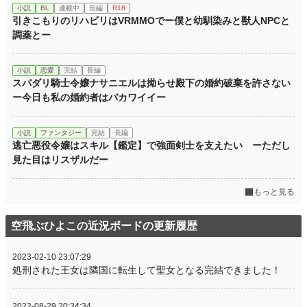
小説
BL
連載中
長編
R18
引きこもりのリハビリはVRMMOでー僕と幼馴染みと獣人NPCと
調薬とー
小説
恋愛
完結
長編
スパダリ騎士令嬢ナサニエルは拗らせ殿下の婚約破棄を許さない
ー今日も私の婚約者はバカワイイー
小説
ファンタジー
完結
長編
逃亡悪役令嬢はスキル【鑑定】で強面剣士を支えたい ーただし
見た目はリスザルだー
もっと見る
空飛ぶひよこの近況ボードの更新履歴
2023-02-10 23:07:29
処刑された王女は隣国に転生して聖女となる完結できました！
2022-08-29 20:34:34