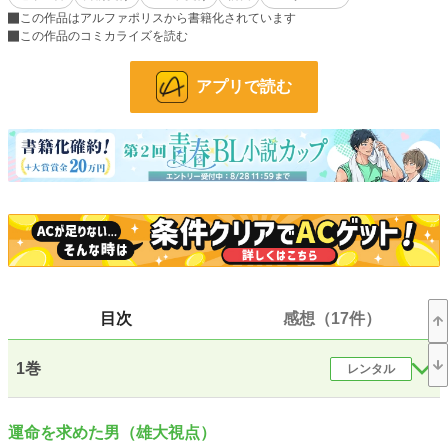
この作品はアルファポリスから書籍化されています
運命の番を見つけた母から捨てられたトラウマ故に、自身の運命のΩに執着する
この作品のコミカライズを読む
宮本雄大（みやもとゆうだい）は、翔の顔も名前も知らないまま、匂いだけを追
って、翔が通う全寮制椿山学園に高等部から入学する。
アプリで読む
しかし、椿山学園は「セントラルディスタービングシステム」と呼ばれる、バー
ス感知阻害システムが完備されている学園だった……！
絶対に運命の番から逃げたいΩと、絶対に運命の番を捕まえたいα。
友人となった二人の攻防戦が、今始まる。
※独自バース設定、造語あり
※「絶対に運命から逃れたいΩと絶対に運命を捕まえたいαの攻防」を「隠れΩ
の俺ですが、執着αに絆されそうです」とタイトルを変更してアンダルシュノベ
ルズ様より書籍化するため、翔視点を削除しました。
小説
21,544 位 / 228,735 件
目次
感想（17件）
BL
5,266 位 / 31,414 件
1巻
レンタル
お気に入り
2,160
24h.ポイント
28 pt
運命を求めた男（雄大視点）