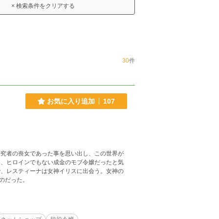
× 検索条件をクリアする
30
件
お気に入り追加
107
研究者の喪女であった事を思い出し、この世界が
く、ヒロインでもない成金のモブ令嬢だったと気
で、レスティーナは女神イリスに出会う。女神の
のだった。