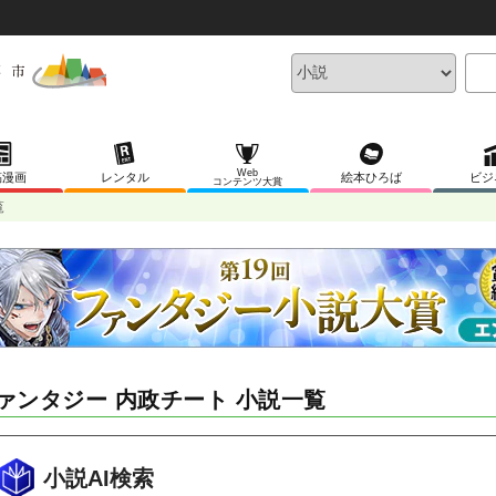
Web
稿漫画
レンタル
絵本ひろば
ビジ
コンテンツ大賞
覧
ァンタジー 内政チート 小説一覧
小説AI検索