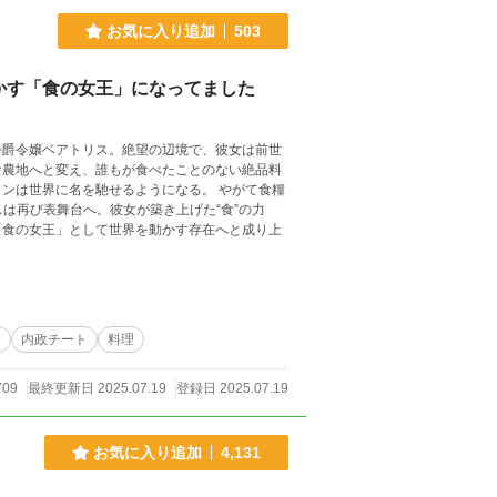
お気に入り追加
503
かす「食の女王」になってました
公爵令嬢ベアトリス。絶望の辺境で、彼女は前世
な農地へと変え、誰もが食べたことのない絶品料
ンは世界に名を馳せるようになる。 やがて食糧
は再び表舞台へ。彼女が築き上げた“食”の力
「食の女王」として世界を動かす存在へと成り上
フ
内政チート
料理
709
最終更新日 2025.07.19
登録日 2025.07.19
お気に入り追加
4,131