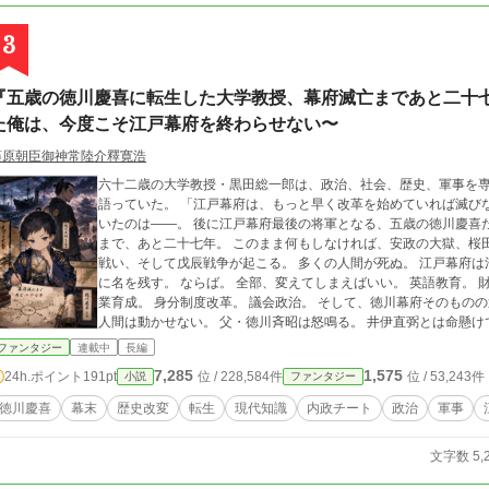
3
『五歳の徳川慶喜に転生した大学教授、幕府滅亡まであと二十七
た俺は、今度こそ江戸幕府を終わらせない〜
藤原朝臣御神常陸介釋寛浩
六十二歳の大学教授・黒田総一郎は、政治、社会、歴史、軍事を専門とする研究者
語っていた。 「江戸幕府は、もっと早く改革を始めていれば滅びなかった」 だが、死後に目を覚ました彼がなって
いたのは――。 後に江戸幕府最後の将軍となる、五歳の徳川慶喜だった。 黒船来航まで、あと十五年。 幕府滅亡
まで、あと二十七年。 このまま何もしなければ、安政の大獄、桜田門外の変、薩長同盟、大政奉還、鳥羽・伏見の
戦い、そして戊辰戦争が起こる。 多くの人間が死ぬ。 江戸幕府は消える。 そして自分は、最後の将軍として歴史
に名を残す。 ならば。 全部、変えてしまえばいい。 英語教育。 財政改革。 人材登用。 軍制改革。 海軍創設。 産
業育成。 身分制度改革。 議会政治。 そして、徳川幕府そのものの近代国家化。 だが、未来を知っているだけでは
人間は動かせない。 父・徳川斉昭は怒鳴る。 井伊直弼とは命懸けで対立する。 勝海舟は言うことを聞かない。 坂
本龍馬は幕府の悪口を言う。 西郷隆盛は敵になる。 大久保利通も、高杉晋作も、桂小五郎も、それぞれの正義を持
ファンタジー
連載中
長編
っている。 正論だけでは国は動かない。 歴史上の偉人たちは、誰一人として主人公の都合よく動いてはくれない。
7,285
1,575
24h.ポイント
191pt
位 / 228,584件
位 / 53,243件
小説
ファンタジー
それでも慶喜は諦めない。 「私は徳川家を守りたいのではない」 「未来で死ぬはずだった人間を、一人でも多く生
かしたいだけだ」 史実では最後の将軍となった男が、 五歳から幕末をやり直す。 幕府滅亡を阻止し、 黒船にも、
徳川慶喜
幕末
歴史改変
転生
現代知識
内政チート
政治
軍事
薩長にも、 内戦にも負けない国を作るために。 これは未来を知る大学教授が、面倒くさすぎる幕末の怪物たちと喧
嘩し、笑い、時には泣きながら、日本史そのものを書き換えていく物語。 黒船来航まで、あと十五年。
文字数 5,
で、あと二十七年。 歴史改変は、五歳の徳川慶喜から始まる。