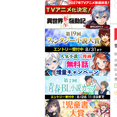
m
2
彼女
02
る」 火薬、鉄砲、金融、物流、信用取引―― 彼