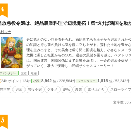
4
追放悪役令嬢は、絶品農業料理で辺境開拓！気づけば隣国を動
緋村ルナ
身に覚えのない罪を着せられ、婚約者である王子から追放された
の知識と持ち前の負けん気を糧に立ち上がる。荒れた土地を豊か
理を生み出すと、その美食は瞬く間に国境を越え、小さなレストラ
危機に瀕した祖国からのSOS。過去の恩讐を乗り越え、ベアトリス
は、国家運営、国際関係にまで影響を及ぼし、一介の追放令嬢が
がっていく、壮大で美味しい逆転サクセスストーリー！
ファンタジー
完結
短編
8,942
1,815
24h.ポイント
134pt
位 / 228,584件
位 / 53,243件
小説
ファンタジー
異世界
追放
悪役令嬢
グルメ
逆転
農業
成り上がり
スローライ
文字数 30,
5