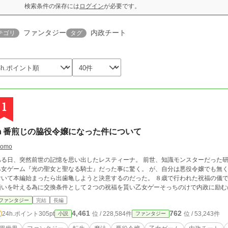
検索条件の保存には
ログイン
が必要です。
ファンタジー
内政チート
テゴリ
タグ
1
ｎ番煎じの脇役令嬢になった件について
omo
ある日、突然前世の記憶を思い出したレスティーナ。 前世、知識モンスターだった
乙女ゲーム『光の聖女と聖なる騎士』だった事に驚く。 が、自分は悪役令嬢でも無
付いて本編始まったら出歯亀しようと決意するのだった。 ８歳で行われた祝福の儀
願いを叶える為に交換条件として２つの祝福を貰い乙女ゲーそっちのけで内政に励む
ファンタジー
完結
長編
4,461
762
24h.ポイント
305pt
位 / 228,584件
位 / 53,243件
小説
ファンタジー