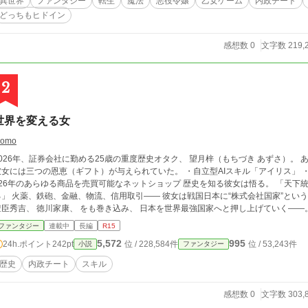
異世界
ファンタジー
転生
魔法
悪役令嬢
乙女ゲーム
内政チート
どっちもヒドイン
感想数 0
文字数 219,
2
世界を変える女
omo
026年、証券会社に勤める25歳の重度歴史オタク、 望月梓（もちづき あずさ）。 ある日突然、戦国時代へと転移してしまう。 だが
には三つの恩恵（ギフト）が与えられていた。 ・自立型AIスキル「アイリス」 ・無限収納の|空間魔法《アイテムボックス》 ・2
6年のあらゆる商品を売買可能なネットショップ 歴史を知る彼女は悟る。 「天下統一は武力だけじゃない。経済こそが覇権を決め
女は戦国日本に“株式会社国家”という概念を持ち込む。 やがてその動きは 織田信長、
豊臣秀吉、 徳川家康、 をも巻き込み、 日本を世界最強国家へと押し上げていく―
ファンタジー
連載中
長編
R15
5,572
995
24h.ポイント
242pt
位 / 228,584件
位 / 53,243件
小説
ファンタジー
歴史
内政チート
スキル
感想数 0
文字数 303,