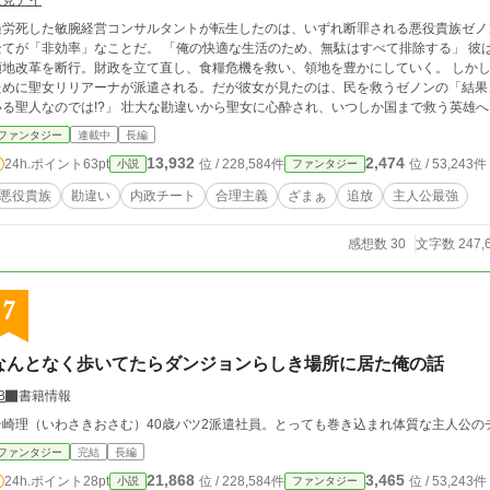
夏見ナイ
過労死した敏腕経営コンサルタントが転生したのは、いずれ断罪される悪役貴族ゼノ
全てが「非効率」なことだ。 「俺の快適な生活のため、無駄はすべて排除する」 彼
領地改革を断行。財政を立て直し、食糧危機を救い、領地を豊かにしていく。 しか
ために聖女リリアーナが派遣される。だが彼女が見たのは、民を救うゼノンの「結果
いる聖人なのでは!?」 壮大な勘違いから聖女に心酔され、いつしか国まで救う英雄
国ファンタジー！
ファンタジー
連載中
長編
13,932
2,474
24h.ポイント
63pt
位 / 228,584件
位 / 53,243件
小説
ファンタジー
悪役貴族
勘違い
内政チート
合理主義
ざまぁ
追放
主人公最強
感想数 30
文字数 247,
7
なんとなく歩いてたらダンジョンらしき場所に居た俺の話
B
書籍情報
岩崎理（いわさきおさむ）40歳バツ2派遣社員。とっても巻き込まれ体質な主人公の
ファンタジー
完結
長編
21,868
3,465
24h.ポイント
28pt
位 / 228,584件
位 / 53,243件
小説
ファンタジー