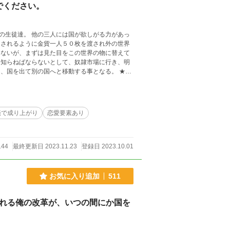
でください。
の生徒達。 他の三人には国が欲しがる力があっ
出されるように金貨一人５０枚を渡され外の世界
らないが、まずは見た目をこの世界の物に替えて
を知らねばならないとして、奴隷市場に行き、明
国を出て別の国へと移動する事となる。 ★他
売で成り上がり
恋愛要素あり
144
最終更新日 2023.11.23
登録日 2023.10.01
お気に入り追加
511
ばれる俺の改革が、いつの間にか国を