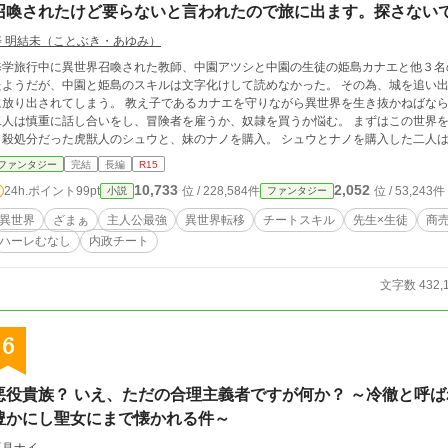
召喚されたけど要らないと言われたので旅に出ます。探さない
寿 明結未（ことぶき・あゆみ）
修学旅行中に異世界召喚された教師、中園アツシと中園の生徒の姫島カナエと他３名
たようだが、中園と姫島のスキルは文字化けして読めなかった。 その為、城を追い
に放り出されてしまう。 教え子であるカナエを守りながら異世界を生き抜かねばな
二人は慎重に話し合いをし、冒険者を雇うか、奴隷を買うか悩む。 まずはこの世界
日殺処分だった虎獣人のシュウと、妹のナノを購入。 シュウとナノを購入した二人は、
トにも連載中です（カクヨム・なろう・ピクシブ） ※本作は、過去に他サイト上に転載されたバージョンとは無関係の、 うどん
ファンタジー
完結
長編
R15
五段本人による正式なオリジナル公開版です。
10,733
2,052
24h.ポイント
99pt
位 / 228,584件
位 / 53,243件
小説
ファンタジー
異世界
ざまぁ
主人公最強
異世界転移
チートスキル
先生×生徒
商
ハーレむなし
内政チート
文字数 432,
6
悪役貴族？ いえ、ただの合理主義者ですが何か？ ～冷徹と呼
豊かにし聖女にまで懐かれる件～