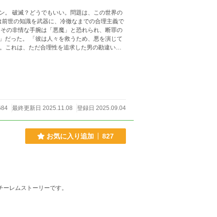
ン。 破滅？どうでもいい。問題は、この世界の
は前世の知識を武器に、冷徹なまでの合理主義で
しその非情な手腕は「悪魔」と恐れられ、断罪の
」だった。 「彼は人々を救うため、悪を演じて
へ。これは、ただ合理性を追求した男の勘違い救
684
最終更新日 2025.11.08
登録日 2025.09.04
お気に入り追加
827
チーレムストーリーです。