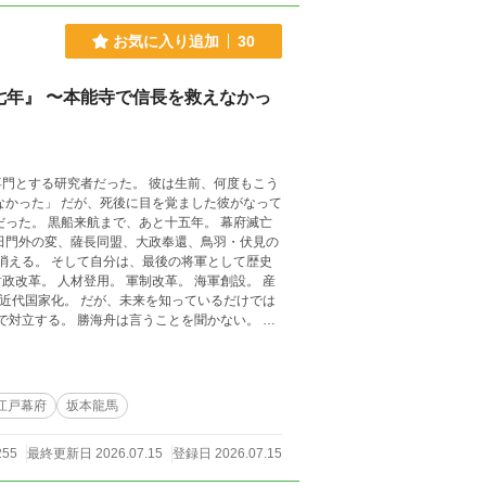
お気に入り追加
30
年』 〜本能寺で信長を救えなかっ
だった。 彼は生前、何度もこう
江戸幕府
坂本龍馬
 幕府滅亡ま
255
最終更新日 2026.07.15
登録日 2026.07.15