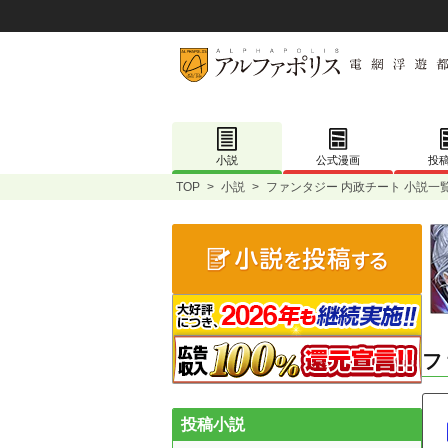
小説
公式漫画
投
TOP
>
小説
>
ファンタジー 内政チート 小説一
フ
投稿小説