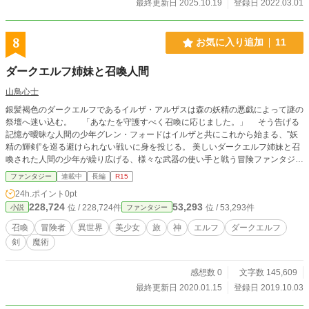
最終更新日 2025.10.19
登録日 2022.03.01
/ ダークエルフ ***忙しい人向けの簡単な流れ*** ◇ギルドを追放されますが、実
は最強のスキル持ち ◇メイドと出会い、新しい仲間も増えます ◇自分たちだけ
のお店を開きます ◇みんな優しいです ◇大儲けしていきます ◇元ギルドへの反
8
お気に入り追加
11
撃もしていきます ◇世界一の帝国へ移住します ◇もっと稼ぎまくります
ダークエルフ姉妹と召喚人間
山鳥心士
銀髪褐色のダークエルフであるイルザ・アルザスは森の妖精の悪戯によって謎の
祭壇へ迷い込む。 「あなたを守護すべく召喚に応じました。」 そう告げる
記憶が曖昧な人間の少年グレン・フォードはイルザと共にこれから始まる、”妖
精の輝剣”を巡る避けられない戦いに身を投じる。 美しいダークエルフ姉妹と召
喚された人間の少年が繰り広げる、様々な武器の使い手と戦う冒険ファンタジ
ー！
ファンタジー
連載中
長編
R15
24h.ポイント
0pt
228,724
53,293
位 / 228,724件
位 / 53,293件
小説
ファンタジー
召喚
冒険者
異世界
美少女
旅
神
エルフ
ダークエルフ
剣
魔術
感想数 0
文字数 145,609
最終更新日 2020.01.15
登録日 2019.10.03