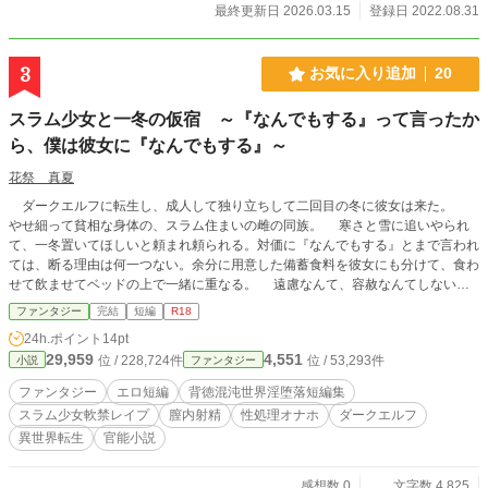
最終更新日 2026.03.15
登録日 2022.08.31
3
お気に入り追加
20
スラム少女と一冬の仮宿 ～『なんでもする』って言ったか
ら、僕は彼女に『なんでもする』～
花祭 真夏
ダークエルフに転生し、成人して独り立ちして二回目の冬に彼女は来た。
やせ細って貧相な身体の、スラム住まいの雌の同族。 寒さと雪に追いやられ
て、一冬置いてほしいと頼まれ頼られる。対価に『なんでもする』とまで言われ
ては、断る理由は何一つない。余分に用意した備蓄食料を彼女にも分けて、食わ
せて飲ませてベッドの上で一緒に重なる。 遠慮なんて、容赦なんてしない。
彼女は『なんでもする』と言ったのだ。三か月続く雪深い冬の間、僕の庇護へ
ファンタジー
完結
短編
R18
入る代わりに。なら、『なんでもする』のが正しいのであり、脚を掴んで無理矢
24h.ポイント
14pt
理拡げる。 いつまで嫌がり、拒んでいられる？ まぁ、春より早く、身体だ
29,959
4,551
位 / 228,724件
位 / 53,293件
小説
ファンタジー
けは正直させてやろうか……。 ※本作は『背徳混沌世界 淫堕落短編集』とし
てノクターンノベルズにも投稿しています。
ファンタジー
エロ短編
背徳混沌世界淫堕落短編集
スラム少女軟禁レイプ
膣内射精
性処理オナホ
ダークエルフ
異世界転生
官能小説
感想数 0
文字数 4,825