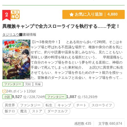
け回る異世界バディファンタジー。 脳汁全開。ヒキがすべてを決める冒険
が、今始まる！ ここまで読んで頂きありがとうございました。いいなって思
ってくれたら、お気に入りとハートよろしくお願いします。
2
お気に入り追加
4,880
異種族キャンプで全力スローライフを執行する……予定！
タジリユウ
書籍情報
【1〜3巻発売中！】 とある街から歩いて2時間。そこはキ
ャンプ場と呼ばれる不思議な場所で、種族や身分の差を気に
せずに、釣りや読書や温泉を楽しみながら、見たこともない
美味しい酒や料理を味わえる場所だという。 早期退職をし
て自分のキャンプ場を作るという夢を叶える直前に、神様の
手違いで死んでしまった東村祐介。 お詫びに異世界に転生
させてもらい、キャンプ場を作るためのチート能力を授かっ
た。冒険者のダークエルフと出会い、キャンプ場を作ってス
ローライフを目指す予定なのだが…… 旧題：異世界でキャン
ファンタジー
完結
長編
プ場を作って全力でスローライフを執行する……予定！ ※
24h.ポイント
120pt
カクヨム様でも投稿しております。
9,527
1,887
位 / 228,724件
位 / 53,293件
小説
ファンタジー
異世界
ファンタジー
転生
キャンプ
チート
スローライフ
飯テロ
魔法
ストア
ダークエルフ
感想数 435
文字数 680,874