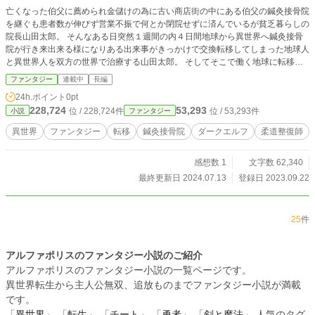
亡くなった伯父に薦められ金儲けの為に古い商店街の中にある伯父の鍼灸接骨院
を継ぐも患者数が伸びず営業不振で何とか閉院せずに済んでいるが貧乏暮らしの
院長山田太郎。 そんなある日突然１週間の内４日間地球から異世界へ鍼灸接骨
院が行き来出来る様になりある出来事がきっかけで交換転移してしまった地球人
と異世界人を双方の世界で治療する山田太郎。 そしてそこで働く地球に転移し
てしまったダークエルフ・サーシャ。 異世界人リステイア・コルトと交換転移
ファンタジー
連載中
長編
してしまい異世界側の４日間スタッフとして働く地球人花咲蘭。 異世界側の患
24h.ポイント
0pt
者男爵マドラン・騎士師団長グラッセン・花屋リリー。 地球側での交換転移者
228,724
53,293
位 / 228,724件
位 / 53,293件
小説
ファンタジー
藤本圭吾として過ごす元ドワーフ・ドルバノン。 両方の世界で身体だけでなく
知らず知らず心の治療もしてしまう守銭奴山田太郎。 接骨院での治療を中心と
異世界
ファンタジー
転移
鍼灸接骨院
ダークエルフ
柔道整復師
した少し人情・少し恋愛・少し？がめつい主人公山田太郎と関わる人々のほんわ
か小説。
感想数 1
文字数 62,340
最終更新日 2024.07.13
登録日 2023.09.22
25
件
アルファポリスのファンタジー小説のご紹介
アルファポリスのファンタジー小説の一覧ページです。
異世界転生から主人公無双、追放ものまでファンタジー小説が満載
です。
「
異世界
」 「
転生
」 「
チート
」 「
勇者
」 「
剣と魔法
」 人気のタグ