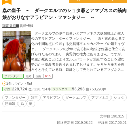
蟲の皇子 ～ ダークエルフのショタ爺とアマゾネスの筋肉
娘がおりなすアラビアン・ファンタジー ～
雨竜秀樹
書籍情報
ダークエルフの少年蟲使いとアマゾネスの奴隷戦士が主人
公のアラビアン・ダークファンタジー。 西と東の異なる文
化の中間地点に位置する交易都市エルカバラードの領主イヴ
ァ。 ダークエルフの少年である彼の地位は傀儡と仕立てあ
げられたものであり、実質的な権力はありません。ですが、
領主が死ぬことによりエルカバラードが混乱することを望む
勢力から暗殺者を送り込まれております。そろそろ権力を握
ろうと考えている時、奴隷として売られているアマゾネスの
ペルセネアを見つけて買い取るところから物語は始まりま
ファンタジー
完結
長編
R15
す。 男女比は７：３を目標にしております。 この話はダ
24h.ポイント
0pt
ークエルフの少年とアマゾネスの奴隷戦士の2人が交易都市エ
228,724
53,293
位 / 228,724件
位 / 53,293件
小説
ファンタジー
ルカバラードを舞台に活躍いたします。内容には蟲・奴隷・
略奪・拷問・虐殺など、非人道的、残虐なシーンが有ります
ファンタジー
領主
アラビアン
ダークエルフ
アマゾネス
ショタ
ので、苦手な方は読まれる際はご注意ください。
筋肉娘
蟲
爺
文字数 190,315
最終更新日 2019.08.22
登録日 2017.06.01