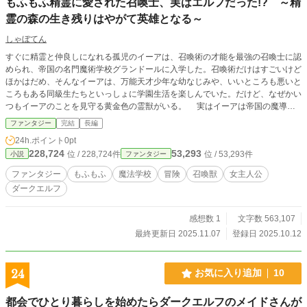
もふもふ精霊に愛された召喚士、実はエルフだった!? ～精
霊の森の生き残りはやがて英雄となる～
しゃぼてん
すぐに精霊と仲良しになれる孤児のイーアは、召喚術の才能を最強の召喚士に認
められ、帝国の名門魔術学校グランドールに入学した。召喚術だけはすごいけど
ほかはだめ、そんなイーアは、万能天才少年な幼なじみや、いいところも悪いと
ころもある同級生たちといっしょに学園生活を楽しんでいた。だけど、なぜかい
つもイーアのことを見守る黄金色の霊獣がいる。 実はイーアは帝国の魔導士
に滅ぼされた精霊とともに生きる民の生き残りだった。記憶がもどったイーア
ファンタジー
完結
長編
は、故郷を滅ぼした白装束の魔導士たちの正体、そして、学校の地下にかくされ
24h.ポイント
0pt
た秘密を追う。その結果、自分が世界を大きく変えることになるとは知らずに。
228,724
53,293
位 / 228,724件
位 / 53,293件
小説
ファンタジー
（ゆっくり成長。召喚獣は多いけど、バトルは少なめ、１０万字に１回くらい戦
闘しますが、主人公が強くなるのはだいぶ後です） 小説家になろう、カクヨム
ファンタジー
もふもふ
魔法学校
冒険
召喚獣
女主人公
にも投稿しました。
ダークエルフ
感想数 1
文字数 563,107
最終更新日 2025.11.07
登録日 2025.10.12
24
お気に入り追加
10
都会でひとり暮らしを始めたらダークエルフのメイドさんが