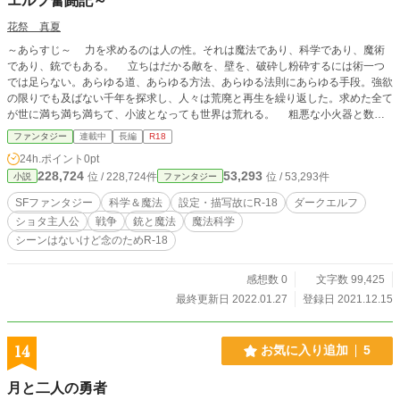
エルフ奮闘記～
花祭 真夏
～あらすじ～ 力を求めるのは人の性。それは魔法であり、科学であり、魔術
であり、銃でもある。 立ちはだかる敵を、壁を、破砕し粉砕するには術一つ
では足らない。あらゆる道、あらゆる方法、あらゆる法則にあらゆる手段。強欲
の限りでも及ばない千年を探求し、人々は荒廃と再生を繰り返した。求めた全て
が世に満ち満ち満ちて、小波となっても世界は荒れる。 粗悪な小火器と数で
押すゴブリン軍。 粗末な重火器と圧力で潰すオーク軍。 精密な狙撃を得意
ファンタジー
連載中
長編
R18
とするエルフ軍に、爆発物を得意とするドワーフやサイクロプス達の混成国家。
24h.ポイント
0pt
世界は覇権など争っていない。されど敵がいれば味方がいれば、瞬きする間に火
228,724
53,293
位 / 228,724件
位 / 53,293件
小説
ファンタジー
種が炎へ大火へ育つ。 ――――そんな煉獄で百五十年を生き、今も生きよう
とダークエルフの少年サムア・ディアリは弾を込めた。 エルフから迫害さ
SFファンタジー
科学＆魔法
設定・描写故にR-18
ダークエルフ
れ、ドワーフには白い目で見られ、人族から不審の目で見られ、その他蛮族から
ショタ主人公
戦争
銃と魔法
魔法科学
は獲物に見られる。 どうせ嫌われ者種族だから、今更気になんてならない。
シーンはないけど念のためR-18
だが、自分なりの幸せと安寧を手に入れる権利は当然あるはず。ならば何を犠牲
にしても対価としてでも、必ず至って笑って見せる。 『燃えカスは、僕が有
効活用してあげるよ』 自分以外に味方はいない。なら、良心の呵責なんてあ
感想数 0
文字数 99,425
りはしない。 ※ミッドナイトノベルズでも投稿しています。
最終更新日 2022.01.27
登録日 2021.12.15
14
お気に入り追加
5
月と二人の勇者