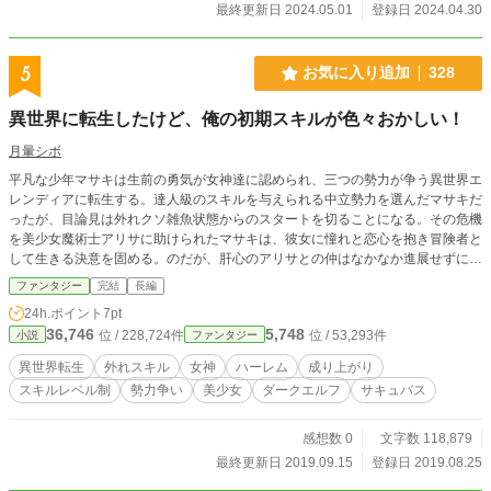
最終更新日 2024.05.01
登録日 2024.04.30
5
お気に入り追加
328
異世界に転生したけど、俺の初期スキルが色々おかしい！
月暈シボ
平凡な少年マサキは生前の勇気が女神達に認められ、三つの勢力が争う異世界エ
レンディアに転生する。達人級のスキルを与えられる中立勢力を選んだマサキだ
ったが、目論見は外れクソ雑魚状態からのスタートを切ることになる。その危機
を美少女魔術士アリサに助けられたマサキは、彼女に憧れと恋心を抱き冒険者と
して生きる決意を固める。のだが、肝心のアリサとの仲はなかなか進展せずに、
逆に新たに仲間に加わる娘達に翻弄されてしまう？！
ファンタジー
完結
長編
24h.ポイント
7pt
36,746
5,748
位 / 228,724件
位 / 53,293件
小説
ファンタジー
異世界転生
外れスキル
女神
ハーレム
成り上がり
スキルレベル制
勢力争い
美少女
ダークエルフ
サキュバス
感想数 0
文字数 118,879
最終更新日 2019.09.15
登録日 2019.08.25