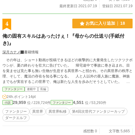
最終更新日 2021.07.19
登録日 2021.07.19
4
お気に入り追加
18
俺の固有スキルはあったけぇ！『母からの仕送り(手紙付
き)』
深月カナメ
書籍情報
その年は、ショート動画が投稿できるほどの衝撃的に大量発生したツクツクボ
ウシが、夏の終わりを壮大に告げていた。 帰宅途中で事故に巻き込まれ、目
を覚ませば見た事も無い生物が生息する異世界へと招かれ、その異世界の秩序と
理、そして、魔法の存在を知る事になる。 人と人以外の亜人族に魔族、神族
までもが実在するこの世界で、俺は新たな人生を歩みだそうとしていた。 真
新しい置き配用ボックスを大事に抱えて。
ファンタジー
連載中
長編
24h.ポイント
14pt
29,959
4,551
位 / 228,724件
位 / 53,293件
小説
ファンタジー
ファンタジー
異世界
異世界転移
第4回次世代ファンタジーカップ
ダークエルフ
感想数 0
文字数 5,665