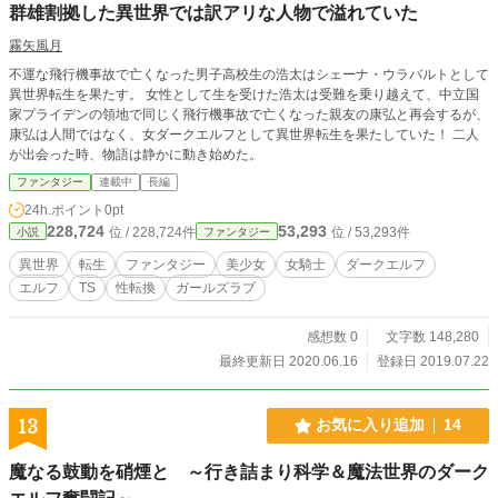
群雄割拠した異世界では訳アリな人物で溢れていた
霧矢風月
不運な飛行機事故で亡くなった男子高校生の浩太はシェーナ・ウラバルトとして
異世界転生を果たす。 女性として生を受けた浩太は受難を乗り越えて、中立国
家プライデンの領地で同じく飛行機事故で亡くなった親友の康弘と再会するが、
康弘は人間ではなく、女ダークエルフとして異世界転生を果たしていた！ 二人
が出会った時、物語は静かに動き始めた。
ファンタジー
連載中
長編
24h.ポイント
0pt
228,724
53,293
位 / 228,724件
位 / 53,293件
小説
ファンタジー
異世界
転生
ファンタジー
美少女
女騎士
ダークエルフ
エルフ
TS
性転換
ガールズラブ
感想数 0
文字数 148,280
最終更新日 2020.06.16
登録日 2019.07.22
13
お気に入り追加
14
魔なる鼓動を硝煙と ～行き詰まり科学＆魔法世界のダーク