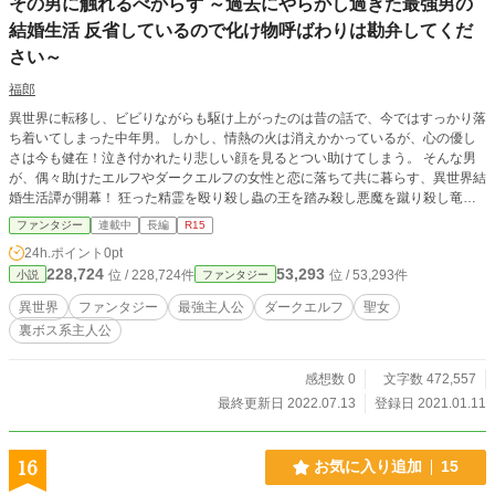
その男に触れるべからず ～過去にやらかし過ぎた最強男の
結婚生活 反省しているので化け物呼ばわりは勘弁してくだ
さい～
福郎
異世界に転移し、ビビりながらも駆け上がったのは昔の話で、今ではすっかり落
ち着いてしまった中年男。 しかし、情熱の火は消えかかっているが、心の優し
さは今も健在！泣き付かれたり悲しい顔を見るとつい助けてしまう。 そんな男
が、偶々助けたエルフやダークエルフの女性と恋に落ちて共に暮らす、異世界結
婚生活譚が開幕！ 狂った精霊を殴り殺し蟲の王を踏み殺し悪魔を蹴り殺し竜の
首をねじ切る。 あまりの強さ故に、各地に今も残る大穴や、消し飛んだ山々を
ファンタジー
連載中
長編
R15
作った張本人であり、まさに歩く災害そのもの。 舞台を去って久しいが、強者
24h.ポイント
0pt
や裏社会の者にとっては未だに恐怖の代名詞！ 彼らにとってそんな男へのルー
228,724
53,293
位 / 228,724件
位 / 53,293件
小説
ファンタジー
ルは一つ。触れるべからず。 『カクヨム』様 『ツギクル』様 『小説家にな
ろう』様でも掲載しております。
異世界
ファンタジー
最強主人公
ダークエルフ
聖女
裏ボス系主人公
感想数 0
文字数 472,557
最終更新日 2022.07.13
登録日 2021.01.11
16
お気に入り追加
15