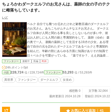
ちょろかわダークエルフのお兄さんは、薬師の女の子のテク
に雌落ちしています。
いど
ベルク 自分でも幾つか忘れたけれど齢数百歳のダークエルフ
のお兄さん。あちこちがムチムチなエチお兄さん。 ダークエ
ルフ自体が人間と関わる事を良しとしないものが多い中、彼
はお人好しにも人間の娘と専属契約をして。 薬師（ゆめ） 森
の奥で一人、凄腕の薬師として生活する19才の少女。ある理
由で自分の元を訪れたダークエルフであるベルクと専属契約
を結んだ。年齢の割にあらゆる方面に知識がありその知識で
日々ベルクを可愛がっている。 『薬ですか？、ええ勿論差し
上げます。 私もこう見えて薬師の一員ですから、けれどそれ
ファンタジー
連載中
長編
R18
を差し上げる代わりにベルクさんに協力して頂き事がありま
24h.ポイント
0pt
す。…何も難しいことではありません。ダークエルフとして
228,724
53,293
位 / 228,724件
位 / 53,293件
小説
ファンタジー
のあなたの力を貸して頂きたいんです。ここにサインを頂け
ますか？私と専属契約を結んで頂きたいんです。』 お人好し
異世界
ファンタジー
ダークエルフ
女攻め
なダークエルフ、ベルクと年若いながらも凄腕な薬師の娘が
織りなすエッチな日常をお届けします。＊こちらの小説は女
感想数 0
文字数 32,064
攻めになります。現在、ダークエルフであるベルク総受けに
なっておりリバは考えておりません。
最終更新日 2024.10.28
登録日 2024.10.22
17
お気に入り追加
41