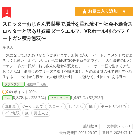
1
お気に入り追加
4
スロッターおじさん異世界で脳汁を垂れ流す〜社会不適合ス
ロッターと訳あり奴隷ダークエルフ、VRホール剣でバフチ
ートガン積み無双〜
星見人
気になって頂きありがとうございます。お気に入り、ハート、コメントなどよ
ろしくお願いします。9話目から毎日0時30分更新予定です。 人生最後のレバ
ーオン、その一打が、おっさんの運命を変えた。 スロット一筋で生きてきた
おじさんは、命懸けのフリーズで脳汁を噴き出し、そのまま謎の死で異世界へ転
生する。 女神から授かったのは最強の剣……ではなく、剣の中にある謎のホ
ールだった。 剣の中でスロットを回せば、当たり次第で剣に強力な力が宿
ファンタジー
連載中
長編
る。しかし、その剣を振るうのは主人公ではない。相棒は、クールな見た目のお
24h.ポイント
200pt
っとりダークエルフ。だが戦闘が始まれば……。 彼女が命懸けで魔物と戦う
6,878
1,457
位 / 228,724件
位 / 53,293件
小説
ファンタジー
裏で、おっさんは剣の中から「あと1ゲーム！」「お願いだから伸びてくれぇぇ
ぇ！」と必死にレバーを叩く！ 二人の目的は、伝説の魔道具【引きの指
異世界
ダークエルフ
スロット
おじさん
脳汁
チートガン積み
輪】を探し出すこと。それは、かつて世界最強と謳われたダークエルフの王“引
バフ無双
旅
男主人公
きの王”が遺した、あらゆるものを引き寄せる奇跡の指輪。 王は最期に叫ん
だ。「この世のヒキを……そこに置いてきた！ 探せぇぇぇぇ!!」……どう考え
ても、どこかで聞いたような遺言である。 これは、戦うのが苦手だが人のい
感想数 0
文字数 76,663
いおじさんと、戦いがやめられないダークエルフが、世界中の”ヒキ”を巡って駆
最終更新日 2026.08.07
登録日 2026.07.12