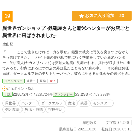
19
お気に入り追加
23
異世界ガンショップ -鉄砲屋さんと新米ハンターがお店ごと
異世界に飛ばされました-
鹿山登
「－－－ここで生きたければ、力を示せ」 銀髪の彼女は弓矢を突きつけながら
そう告げてきた。 バイト先の銃砲店で猟に行く準備をしていた新米ハンタ
ー、矢絣春人(ヤガスリハルト)は突如大地震に見舞われる。揺れが収まり外に出
てみると、都内にあるはずの店の外は見たこともない森の中。 その森は狩猟
民族、ダークエルフ達のテリトリーだった。彼らに生きるか死ぬかの選択を迫ら
れる春人。 余所者が信頼を得てここで生存するには、狩人として力を示さな
ファンタジー
連載中
長編
R15
ければならないようだ。 異世界へ飛ばされた新米ハンター春人は何とか生き
24h.ポイント
0pt
延び、店ごと一緒に飛ばされてきた銃砲店の社長と射撃部の先輩を守るため、愛
228,724
53,293
位 / 228,724件
位 / 53,293件
小説
ファンタジー
銃を手に未知の森へハンティングに向かう。 －－－が、待ち構えていたのは
見たこともないヤバげなモンスター達だった。 突然異世界に飛ばされ、ダーク
異世界
ハンター
ダークエルフ
魔法
銃器
モンスター
エルフ達とともに過酷な魔獣狩りをする羽目になった新米ハンター、春人の異世
剣と魔法
狩猟・猟銃
狩猟生活
界ハンティング奮闘記
感想数 0
文字数 34,246
最終更新日 2021.10.26
登録日 2020.05.13