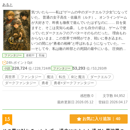
あると
気づいたら――私は“ゲームの中のダークエルフ少女”になって
いた。 普通の女子高生・佐藤月（ルナ）。 オンラインゲーム
が大好きで、昨夜も徹夜で遊んでいたはずなのに…… 目を覚
ますと、そこは見知らぬ森。 しかも自分の姿は、ゲームで使
っていたダークエルフのアバターそのものだった。 理由もわ
からないまま、この世界で仲間ができ、戦いに巻き込まれ、
いつの間にか“勇者の相棒”と呼ばれるようになっていた。 ―
―そして今、私は敵の幹部との死闘の最中にいる。 圧倒的な
力を前に、何度も死にかける私を救ってくれたのは、 いつも
ファンタジー
連載中
長編
隣に立ってくれた勇者だった。 ……そのはずだった。 戦いの
24h.ポイント
0pt
最中、勇者は静かな無表情で私を見つめ、 次の瞬間――その
228,724
53,293
位 / 228,724件
位 / 53,293件
小説
ファンタジー
剣は、私の胸を貫いた。 裏切り？ それとも、何か理由がある
の？ 血に染まる視界の中、走馬灯のように蘇る記憶。 出会
異世界
ファンタジー
魔法
転生
剣と魔法
ダークエルフ
い、笑顔、戦い、そして勇者と歩いた日々。 これは、 “勇者
ダークファンタジー
勇者
勇者×ダークファンタジー
に殺された少女”が紡ぐ、もう一つの物語。
感想数 0
文字数 84,952
最終更新日 2026.05.12
登録日 2026.04.17
15
お気に入り追加
40