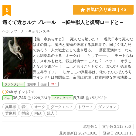
6
お気に入り追加
45
遠くて近きルナプレール ～転生獣人と復讐ロードと～
ヘボラヤーナ・キョリンスキー
【第一章あらすじ】 死んだら驚いた！ 現代日本で死んだ
はずの俺は、魔法と魔物の跋扈する異世界で、同じく死んだ
であろう一人の戦士として生き返る。 豚面肥満体で、なん
とも馴染みのある「オーク戦士」として───。 チートもね
え、スキルもねえ、転生特典ナニモノだ!? ハッ！ オラこ
んなオラ嫌だ～！ ……と言うこともなく、ぼんやり始まる
異世界ライフ。 しかしこの異世界は、俺のそんなぼんやり
マインドとは無関係に、帝国は崩壊し群雄割拠な無法地帯ば
かりの、えらい状況なのであった。助けてエラいヒト！ 【第
ファンタジー
連載中
長編
R15
二章あらすじ】 俺はJB.ただの糞ガキ。LA生まれ異世界育
24h.ポイント
7pt
ち、悪い孤児達、だいたい友達。 そんなこんなで生まれ変
36,746
5,748
位 / 228,724件
位 / 53,293件
小説
ファンタジー
わったのは悪名高い“迷宮都市”クトリア。邪術士シャーイダー
ルの元で、地下遺跡からお宝を発掘する仕事をして日々を凌
異世界
転生
オーク
ダークエルフ
ドワーフ
ダンジョン
いでる俺は、あるとき死にかけのドワーフの世話係になる。
群像劇
挿絵
内政
獣人
そいつが息を吹き返して最初に言った言葉が、「ここはベ
ガスじゃないのか？」。 「こっちの世界」で初めて出会っ
た“同じ世界からの転生者”だが、このオッサン、どーにも色々
感想数 1
文字数 3,112,756
ズレていて───おい、アンタ一体ナニ造ってンだ!? 【第三章
最終更新日 2024.10.01
登録日 2016.11.13