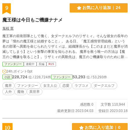
9
お気に入り追加
24
魔王様は今日もご機嫌ナナメ
鬼桜 寛
魔王軍の前衛部隊として働く、女ダークエルフのリザミィ。そんな彼女の長年の
夢は「憧れの魔王様と結婚すること」。 ある日、「魔王感情管理組織」という
名の部署へ異動を命じられたリザミィは、組織隊長から【このままだと魔界が消
滅してしまう】という衝撃の事実を知らされる。 魔界を救う唯一の方法は【魔
王のご機嫌を取ること】。リザミィの異動先は、魔王のご機嫌取りのために新設
された、魔界の命運を握る重要な組織だった。 魔界の救世主に選ばれてしまっ
ファンタジー
連載中
長編
R15
たリザミィは、同僚である金&女好きなひねくれ者のリザードマン、食べること
24h.ポイント
0pt
が大好きな心優しいデブオークと共に、魔王を喜ばせるために新たな職場で日々
228,724
53,293
位 / 228,724件
位 / 53,293件
小説
ファンタジー
奮闘する。 魔王のことが大好きすぎるポジティブ女ダークエルフが、魔王との
結婚を目指すついでに魔界の危機も救っちゃう、ドタバタラブ（？）コメディ！
魔界
ファンタジー
女主人公
恋愛
ラブコメ
ダークエルフ
人外
魔物
異世界
感想数 0
文字数 110,944
最終更新日 2023.04.03
登録日 2023.03.18
10
お気に入り追加
0