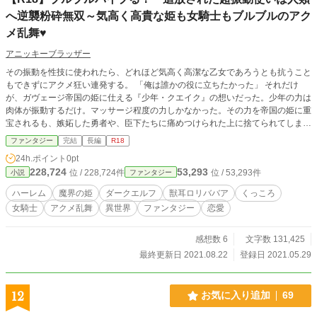
へ逆襲粉砕無双～気高く高貴な姫も女騎士もブルブルのアク
メ乱舞♥
アニッキーブラッザー
その振動を性技に使われたら、どれほど気高く高潔な乙女であろうとも抗うこと
もできずにアクメ狂い連発する。 「俺は誰かの役に立ちたかった」 それだけ
が、ガヴェージ帝国の姫に仕える『少年・クエイク』の想いだった。少年の力は
肉体が振動するだけ。マッサージ程度の力しかなかった。その力を帝国の姫に重
宝されるも、嫉妬した勇者や、臣下たちに痛めつけられた上に捨てられてしま
う。 しかし、人類は気付いていなかった。 クエイクの振動にはリミッターがつ
ファンタジー
完結
長編
R18
いていたことを。 クエイクに秘められた、あらゆる物質を砕く超振動の力を誰
24h.ポイント
0pt
も知らなかった。 捨てられたクエイクと出会った、人類の宿敵である魔王軍の
228,724
53,293
位 / 228,724件
位 / 53,293件
小説
ファンタジー
姫がそのリミッターを解除してしまったとき、勇者たちが、人類が、世界が激し
く震える！ 砕け散る！ 人類が気付いたときには、もう遅い。全てを粉砕する
ハーレム
魔界の姫
ダークエルフ
獣耳ロリババア
くっころ
超振動！ その震えはもう誰にも止められない！
女騎士
アクメ乱舞
異世界
ファンタジー
恋愛
感想数 6
文字数 131,425
最終更新日 2021.08.22
登録日 2021.05.29
12
お気に入り追加
69