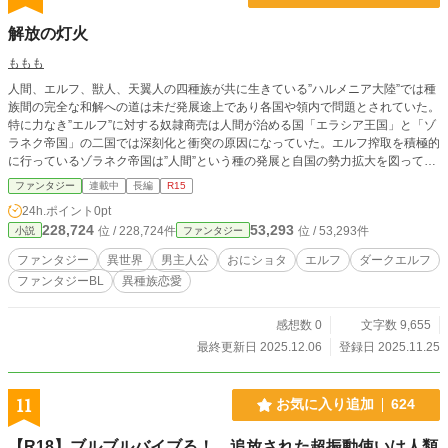
解放の灯火
ももも
人間、エルフ、獣人、天翼人の四種族が共に生きている”ハルメニア大陸”では種
族間の完全な和解への道は未だ発展途上であり各国や領内で問題とされていた。
特に力なき”エルフ”に対する奴隷商売は人間が治める国「エラシア王国」と「ゾ
ラネク帝国」の二国では深刻化と衝突の原因になっていた。エルフ搾取を積極的
に行っているゾラネク帝国は”人間”という種の発展と自国の勢力拡大を図ってお
りエルフの国「エルフェイド」への侵略行為も目立ちつつあった。対するエラシ
ファンタジー
連載中
長編
R15
ア王国は治めるハロル王の信念に基づきエルフ解放運動が盛んに行われていた。
24h.ポイント
0pt
各領土へ解放軍を設立し奴隷として捕らえられたエルフの救出や心身のケアから
228,724
53,293
位 / 228,724件
位 / 53,293件
小説
ファンタジー
保護まで異種族である彼らと共に手を取り合い”調和”の世を目指すという国のあ
り方を掲げていた。人間が治める国は大陸内にもう一つあり二国の国の在り方や
ファンタジー
異世界
男主人公
おにショタ
エルフ
ダークエルフ
しがらみから脱したい人々が新しく建国した「エルピスタ共和国」も存在する。
ファンタジーBL
異種族恋愛
エルピスタは発展途上で領土こそ狭いものの、ゾラネク帝国の人間とエラシア王
国の人それぞれが手を取り合い”自由”を目指して新たな国の在り方を目指して芽
生え、育ちつつあった。
感想数 0
文字数 9,655
最終更新日 2025.12.06
登録日 2025.11.25
11
お気に入り追加
624
【R18】ブルブルバイブる！ 追放された超振動使いは人類