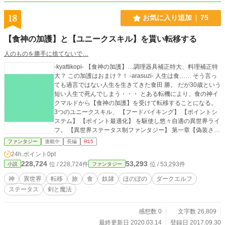
18
お気に入り追加
75
【食神の加護】と【ユニークスキル】を貰い転移する
人のものを勝手に捨てないで…
-kyattikopi- 【食神の加護】…調理器具補正特大、料理補正特
大？ この加護はおまけ？！ -arasuzi- 人生は食…… そう言っ
ても過言ではない人生を生きてきた食田 勝。 だが30歳という
短い人生で死んでしまう・・・ とある転機により、食の神イ
クマルドから【食神の加護】を受けて転移することになる。
3つのユニークスキル、 【フードバイキング】 【ポイントシ
ステム】 【ポイント最適化】 を駆使し悠々自適の異世界ライ
フ。 【異世界ステータス制ファンタジー】 第一章【偽装され
た奴隷】 第二章【迷宮クイシネの攻略①】 (主人公はほぼ無
ファンタジー
連載中
長編
R15
双です。) (後に奴隷の話が有るのでR15にしてます。) 毎週土
24h.ポイント
0pt
曜日０時に更新。
228,724
53,293
位 / 228,724件
位 / 53,293件
小説
ファンタジー
神
異世界
転移
旅
食
奴隷
ほのぼの
ダークエルフ
ステータス
剣と魔法
感想数 0
文字数 26,809
最終更新日 2020.03.14
登録日 2017.09.30