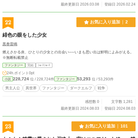
最終更新日 2026.03.08
登録日 2026.02.24
22
お気に入り追加
2
緋色の眼をした少女
黒巻雷鳴
燃えさかる炎、ひとりの少女との出会い──いまも思い出は鮮明によみがえる。
※無断転載禁止
ファンタジー
完結
ｼｮｰﾄｼｮｰﾄ
24h.ポイント
0pt
228,724
53,293
位 / 228,724件
位 / 53,293件
小説
ファンタジー
男主人公
異世界
ファンタジー
ダークエルフ
戦争
感想数 0
文字数 1,281
最終更新日 2024.08.03
登録日 2024.08.03
23
お気に入り追加
101