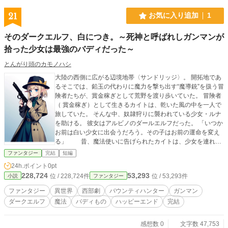
るとも知らずに——
21
お気に入り追加
1
そのダークエルフ、白につき。～死神と呼ばれしガンマンが
拾った少女は最強のバディだった～
とんがり頭のカモノハシ
大陸の西側に広がる辺境地帯〈サンドリッジ〉。 開拓地であ
るそこでは、鉛玉の代わりに魔力を撃ち出す“魔導銃”を扱う冒
険者たちが、賞金稼ぎとして荒野を渡り歩いていた。 冒険者
（ 賞金稼ぎ）として生きるカイトは、乾いた風の中を一人で
旅していた。 そんな中、奴隷狩りに襲われている少女・ルナ
を助ける。 彼女はアルビノのダールエルフだった。 「いつか
お前は白い少女に出会うだろう。その子はお前の運命を変え
る」 昔、魔法使いに告げられたカイトは、少女を連れて
旅をすることにする。 旅の中でルナは様々な経験と出会
ファンタジー
完結
短編
いを繰り返し、成長していく。 一方、カイトは少女と
24h.ポイント
0pt
の旅を通して──。 長年のバウンティハンター稼業で、
228,724
53,293
位 / 228,724件
位 / 53,293件
小説
ファンタジー
人を殺めても罪悪感を感じなくなっていた獣のような心から
少しづつ人間らしさを取り戻すと共に、大切なものを見つけ
ファンタジー
異世界
西部劇
バウンティハンター
ガンマン
るのだった。
ダークエルフ
魔法
バディもの
ハッピーエンド
完結
感想数 0
文字数 47,753