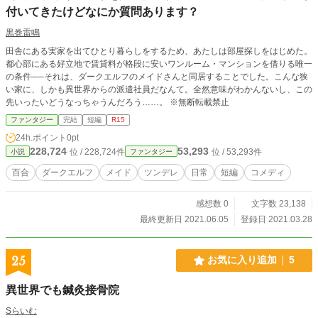
付いてきたけどなにか質問あります？
黒巻雷鳴
田舎にある実家を出てひとり暮らしをするため、あたしは部屋探しをはじめた。
都心部にある好立地で賃貸料が格段に安いワンルーム・マンションを借りる唯一
の条件──それは、ダークエルフのメイドさんと同居することでした。こんな狭
い家に、しかも異世界からの派遣社員だなんて。全然意味がわかんないし、この
先いったいどうなっちゃうんだろう……。 ※無断転載禁止
ファンタジー
完結
短編
R15
24h.ポイント
0pt
228,724
53,293
位 / 228,724件
位 / 53,293件
小説
ファンタジー
百合
ダークエルフ
メイド
ツンデレ
日常
短編
コメディ
感想数 0
文字数 23,138
最終更新日 2021.06.05
登録日 2021.03.28
25
お気に入り追加
5
異世界でも鍼灸接骨院
Sらいむ