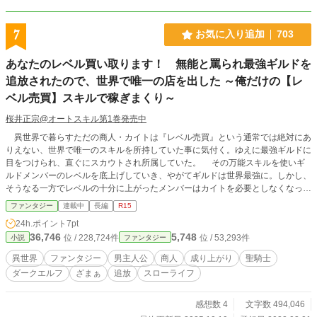
あらすじ】 金持ち私学の海外修学旅行。その帰路に就く飛
行機の中、俺、真嶋櫂（マジマ・カイ）は突然の強い振動に
起こされる。横に座るダチは青ざめて「ハイジャックだ」と
7
お気に入り追加
703
か抜かしやがるし、確かに色黒の男が何やら大騒ぎで暴れて
る。振動はさらに激しく大きくなり、急下降を始めて機内は
あなたのレベル買い取ります！ 無能と罵られ最強ギルドを
パニックになるが───次の瞬間俺たちは、真っ赤に染まる空
追放されたので、世界で唯一の店を出した ～俺だけの【レ
の下、瓦礫と岩山の荒野に居た。 現れた不気味な爺が言う
には、「君たちはみんな死んだ。別の世界へ生まれ変わらせ
ベル売買】スキルで稼ぎまくり～
てやろう」。 イカれた場所でイカれた提案。そして生まれ
変わった俺たちは───犬、猫、猿、犀、猪に……魔人（ディ
桜井正宗@オートスキル第1巻発売中
モニウム）？ 戦乱渦巻く危険な世界で、化け物相手に大立
異世界で暮らすただの商人・カイトは『レベル売買』という通常では絶対にあ
ち回り。その先で俺が突きつけられたのは……、 「───さよ
りえない、世界で唯一のスキルを所持していた事に気付く。ゆえに最強ギルドに
ならだ……。 もし縁がまだあるならば、また会うこともあ
目をつけられ、直ぐにスカウトされ所属していた。 その万能スキルを使いギ
るかもしれんな───」 (*『小説家になろう！』サイトにも
ルドメンバーのレベルを底上げしていき、やがてギルドは世界最強に。しかし、
重複投稿しています)
そうなる一方でレベルの十分に上がったメンバーはカイトを必要としなくなっ
た。もともと、カイトは戦闘には不向きなタイプ。やがてギルドマスターから
ファンタジー
連載中
長編
R15
『追放』を言い渡された。 途方に暮れたカイトは彷徨った。 そんな絶望的
24h.ポイント
7pt
で理不尽な状況ではあったが、月光のように美しいメイド『ルナ』が救ってくれ
36,746
5,748
位 / 228,724件
位 / 53,293件
小説
ファンタジー
た。それから程なくし、共に世界で唯一の『レベル売買』店を展開。更に帝国の
女騎士と魔法使いのエルフを迎える。 元から商売センスのあったカイトはそ
異世界
ファンタジー
男主人公
商人
成り上がり
聖騎士
の才能を遺憾なく発揮していく。すると驚くほど経営が上手くいき、一躍有名人
ダークエルフ
ざまぁ
追放
スローライフ
となる。その風の噂を聞いた最強ギルドも「戻ってこい」と必死になるが、もう
遅い。 見返すと心に決めたカイトは最強ギルドへの逆襲を開始する――。
【登場人物】（メインキャラ） 主人公 ：カイト / 男 / 商人 ヒロイン：ルナ
感想数 4
文字数 494,046
/ 女 / メイド ヒロイン：ソレイユ / 女 / 聖騎士 ヒロイン：ミーティア / 女