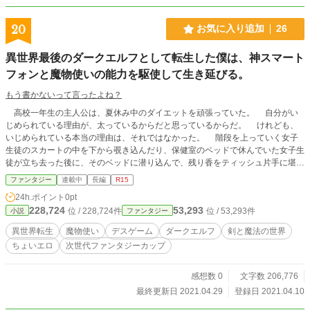
20
お気に入り追加
26
異世界最後のダークエルフとして転生した僕は、神スマート
フォンと魔物使いの能力を駆使して生き延びる。
もう書かないって言ったよね？
高校一年生の主人公は、夏休み中のダイエットを頑張っていた。 自分がい
じめられている理由が、太っているからだと思っているからだ。 けれども、
いじめられている本当の理由は、それではなかった。 階段を上っていく女子
生徒のスカートの中を下から覗き込んだり、保健室のベッドで休んでいた女子生
徒が立ち去った後に、そのベッドに潜り込んで、残り香をティッシュ片手に堪能
して、悦に浸っている姿を度々目撃されていたからだ。 見た目、エロさ、性
ファンタジー
連載中
長編
R15
格の悪さを兼ね揃えた主人公が、いじめられない理由はどこにもなかった。
24h.ポイント
0pt
けれども、主人公のダイエットは突然、神社の階段を上り下りしている時に終わ
228,724
53,293
位 / 228,724件
位 / 53,293件
小説
ファンタジー
ってしまった。 解けた靴紐を踏んでしまって、盛大に階段から転げ落ちてし
まったのだ。 「ぎゃああぁぁぁ〜〜〜‼︎ おふっ⁉︎」 ドガァ！ドガァ！ドガ
異世界転生
魔物使い
デスゲーム
ダークエルフ
剣と魔法の世界
ァ！バギィ‼︎ と激しく全身強打された後に、主人公は首の骨を折って死んでし
ちょいエロ
次世代ファンタジーカップ
まった。 でも、そんな最低主人公にもチャンスが与えられたのだ。 美しい
ダークエルフとして、十五歳の姿から転生する事が出来たのだ。 当然、最低
主人公にはチート能力は与えられない。 それでも、エルフならば、魔法は使
感想数 0
文字数 206,776
える。しかも、美しすぎる容姿もある。これ以上は何も必要はない。 エロ主
最終更新日 2021.04.29
登録日 2021.04.10
人公は希望を持って、異世界に転生した。まさか、それが数分後には絶望に変わ