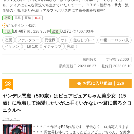
も、ティアはそんな状況でも生きていたくてーー。 ※R18（性行為・暴力・流
血等の）表現あり/完結（アルファポリス内にて番外編を投稿中）
恋愛
完結
長編
R18
24h.ポイント
42pt
18,487
8,271
位 / 228,953件
位 / 66,403件
小説
恋愛
恋愛
ファンタジー
異世界
サド
焦らしプレイ
中世ヨーロッパ風
イケメン
TL(R18)
イチャラブ
完結
感想数 0
文字数 92,660
最終更新日 2023.08.27
登録日 2023.06.10
28
お気に入り追加
126
ヤンデレ悪魔（500歳）はピュアピュアちゃん美少女（15
歳）に執着して溺愛したいが上手くいかない〜君に還るクロ
ニクル〜
アコノコ。
＊＊＊この作品はR18作品です。予告なくエロ描写入ります
＊＊＊ 異世界転移してしまったピュアピュアちゃん、な美少