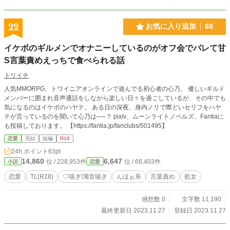
22
お気に入り追加
68
イケボのギルメンでオナニーしているのがオフ会でバレて甘
S言葉責めえっちで食べられる話
トリイチ
人気MMORPG、トワイニアオンラインで遊んでる初心者の心乃。 優しいギルド
メンバーに囲まれ音声通話をしながら楽しい日々を過ごしているが、その中でも
気になるのはイケボのハヤテ。 ある日の深夜、身内ノリで際どいセリフをハヤ
テが言っているのを聞いて心乃は──？ pixiv、ムーンライトノベルズ、Fantiaに
も投稿しております。 【https://fantia.jp/fanclubs/501495】
恋愛
完結
短編
R18
24h.ポイント
63pt
14,860
6,647
位 / 228,953件
位 / 66,403件
小説
恋愛
恋愛
TL(R18)
♡喘ぎ/濁音喘ぎ
んほぉ系
言葉責め
処女
感想数 0
文字数 11,190
最終更新日 2023.11.27
登録日 2023.11.27