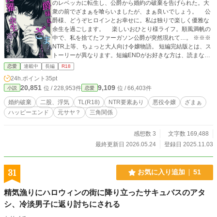
のレベッカに転生し、公爵から婚約の破棄を告げられた。大
衆の前でざまぁを喰らいましたが、まぁ良いでしょう。 公
爵様、どうぞヒロインとお幸せに。私は独りで楽しく優雅な
余生を過ごします。 楽しいおひとり様ライフ。順風満帆の
中で、私を捨てたファーガソン公爵が突然現れて…。 ※※※
NTR上等、ちょっと大人向け令嬢物語。 短編完結版とは、ス
トーリーが異なります。短編ENDがお好きな方は、読まない
方が良いのかもしれません。 不定期連載です
恋愛
連載中
長編
R18
24h.ポイント
35pt
20,851
9,109
位 / 228,953件
位 / 66,403件
小説
恋愛
婚約破棄
二股、浮気
TL(R18)
NTR要素あり
悪役令嬢
ざまぁ
ハッピーエンド
元サヤ？
三角関係
感想数 3
文字数 169,488
最終更新日 2026.05.24
登録日 2025.11.03
31
お気に入り追加
51
精気漁りにハロウィンの街に降り立ったサキュバスのアタ
シ、冷淡男子に返り討ちにされる