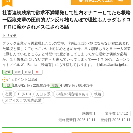
15
お気に入り追加
40
社畜連続残業で欲求不満爆発して社内オナニーしてたら根暗
一匹狼先輩の圧倒的ガン反り雄ちんぽで理性もカラダもドロ
ドロに溶かされメスにされる話
トリイチ
ブラック企業から再就職したOLの雪寧。 前職とは比べ物にならない程に恵まれ
た環境と優しくてかっこいい上司に心ときめかせ、早く馴染もうと日々一人残業
に勤しんでいたところふと休憩中に魔がさしてしまってから運命は偶然か必然
か、全く想像だにしない方向へと進んでいってしまって──！？ pixiv、ムーンラ
イトノベルズ、Fantia（続編有）にも投稿しております。 【https://fantia.jp/fancl
ubs/501495】
恋愛
完結
短編
R18
24h.ポイント
113pt
10,642
4,809
位 / 228,953件
位 / 66,403件
小説
恋愛
恋愛
TL(R18)
んほぉ系
♡喘ぎ/濁音喘ぎあり
執着
オフィスラブ/社内恋愛
感想数 1
文字数 14,412
最終更新日 2025.12.11
登録日 2025.12.11