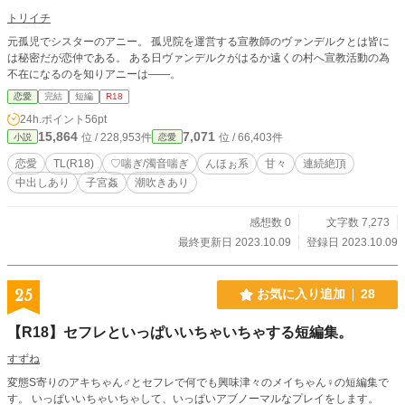
トリイチ
元孤児でシスターのアニー。 孤児院を運営する宣教師のヴァンデルクとは皆に
は秘密だが恋仲である。 ある日ヴァンデルクがはるか遠くの村へ宣教活動の為
不在になるのを知りアニーは――。
恋愛
完結
短編
R18
24h.ポイント
56pt
15,864
7,071
位 / 228,953件
位 / 66,403件
小説
恋愛
恋愛
TL(R18)
♡喘ぎ/濁音喘ぎ
んほぉ系
甘々
連続絶頂
中出しあり
子宮姦
潮吹きあり
感想数 0
文字数 7,273
最終更新日 2023.10.09
登録日 2023.10.09
25
お気に入り追加
28
【R18】セフレといっぱいいちゃいちゃする短編集。
すずね
変態S寄りのアキちゃん♂とセフレで何でも興味津々のメイちゃん♀の短編集で
す。 いっぱいいちゃいちゃして、いっぱいアブノーマルなプレイをします。