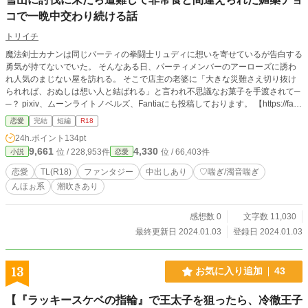
コで一晩中交わり続ける話
トリイチ
魔法剣士カナンは同じパーティの拳闘士リュディに想いを寄せているが告白する
勇気が持てないでいた。 そんなある日、パーティメンバーのアーローズに誘わ
れ人気のまじない屋を訪れる。 そこで店主の老婆に「大きな災難さえ切り抜け
られれば、おぬしは想い人と結ばれる」と言われ不思議なお菓子を手渡されて─
─？ pixiv、ムーンライトノベルズ、Fantiaにも投稿しております。 【https://fanti
a.jp/fanclubs/501495】
恋愛
完結
短編
R18
24h.ポイント
134pt
9,661
4,330
位 / 228,953件
位 / 66,403件
小説
恋愛
恋愛
TL(R18)
ファンタジー
中出しあり
♡喘ぎ/濁音喘ぎ
んほぉ系
潮吹きあり
感想数 0
文字数 11,030
最終更新日 2024.01.03
登録日 2024.01.03
13
お気に入り追加
43
【『ラッキースケベの指輪』で王太子を狙ったら、冷徹王子