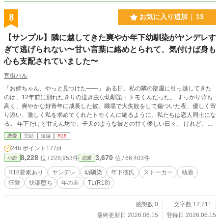
8
お気に入り追加
13
【サンプル】隣に越してきた爽やか年下幼馴染がヤンデレす
ぎて逃げられない〜甘い言葉に絡めとられて、気付けば身も
心も支配されていました〜
宵街ハル
「お姉ちゃん、やっと見つけた――」 ある日、私の隣の部屋に引っ越してきた
のは、12年前に別れたきりの泣き虫な幼馴染・トモくんだった。 すっかり背も
高く、爽やかな好青年に成長した彼。職場で大失敗をして傷ついた夜、優しく寄
り添い、激しく私を求めてくれたトモくんに縋るように、私たちは恋人同士にな
る。 年下だけど甘えん坊で、子犬のような彼との甘く優しい日々。 けれど、彼
はなぜか頑なに自分の部屋へ私を入れてくれようとしない。「何か隠し事をして
恋愛
完結
短編
R18
るの？」不安に駆られた私が無理やり踏み込んだ彼の部屋、そこに広がっていた
24h.ポイント
177pt
のは――。 「逃がさないよ、お姉ちゃん」 爽やかな仮面を脱ぎ捨て、支配欲を
8,228
3,670
位 / 228,953件
位 / 66,403件
小説
恋愛
剥き出しにしたトモくんにベッドへ押し倒されて。優しかったはずの指と舌が、
私の弱点を容赦なく抉り、甘い毒のように理性を溶かしていく。 執着まみれの
R18要素あり
ヤンデレ
幼馴染
年下彼氏
ストーカー
執着
ヤンデレ幼馴染に身も心も暴かれ、快楽の奥底へと堕とされていく、緊迫のTL
狂愛
快楽堕ち
年の差
TL(R18)
調教ロマンス！ ※本作はpixivに公開したサンプル版です。フルバージョンはFA
NBOXでお楽しみいただけます。
感想数 0
文字数 12,711
最終更新日 2026.06.15
登録日 2026.06.15