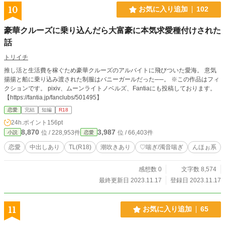
10
お気に入り追加
102
豪華クルーズに乗り込んだら大富豪に本気求愛種付けされた
話
トリイチ
推し活と生活費を稼ぐため豪華クルーズのアルバイトに飛びついた愛海。 意気
揚揚と船に乗り込み渡された制服はバニーガールだった──。 ※この作品はフィ
クションです。 pixiv、ムーンライトノベルズ、Fantiaにも投稿しております。
【https://fantia.jp/fanclubs/501495】
恋愛
完結
短編
R18
24h.ポイント
156pt
8,870
3,987
位 / 228,953件
位 / 66,403件
小説
恋愛
恋愛
中出しあり
TL(R18)
潮吹きあり
♡喘ぎ/濁音喘ぎ
んほぉ系
感想数 0
文字数 8,574
最終更新日 2023.11.17
登録日 2023.11.17
11
お気に入り追加
65