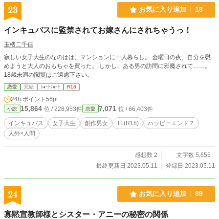
23
お気に入り追加
18
インキュバスに監禁されてお嫁さんにされちゃうっ！
玉楼二千佳
寂しい女子大生のなのはは、マンションに一人暮らし。 金曜日の夜、自分を慰
めようと大人のおもちゃを買った。 しかし、ある男の訪問に邪魔されて……。
18歳未満の閲覧はご遠慮下さい。
恋愛
完結
ｼｮｰﾄｼｮｰﾄ
R18
24h.ポイント
56pt
15,864
7,071
位 / 228,953件
位 / 66,403件
小説
恋愛
インキュバス
女子大生
創作男女
TL(R18)
ハッピーエンド？
人外×人間
感想数 2
文字数 5,655
最終更新日 2023.05.11
登録日 2023.05.11
24
お気に入り追加
89
寡黙宣教師様とシスター・アニーの秘密の関係