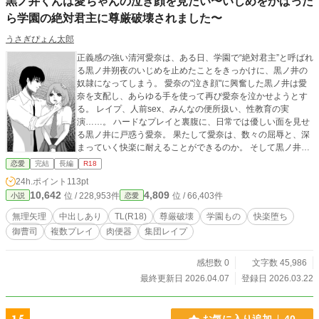
黒ノ井くんは愛ちゃんの泣き顔を見たい〜いじめをかばった
ら学園の絶対君主に尊厳破壊されました〜
うさぎぴょん太郎
正義感の強い清河愛奈は、ある日、学園で“絶対君主”と呼ばれ
る黒ノ井朔夜のいじめを止めたことをきっかけに、黒ノ井の
奴隷になってしまう。 愛奈の"泣き顔"に興奮した黒ノ井は愛
奈を支配し、あらゆる手を使って再び愛奈を泣かせようとす
る。 レイプ、人前sex、みんなの便所扱い、性教育の実
演……。 ハードなプレイと裏腹に、日常では優しい面を見せ
る黒ノ井に戸惑う愛奈。 果たして愛奈は、数々の屈辱と、深
まっていく快楽に耐えることができるのか。 そして黒ノ井
が、愛奈を泣かせたい理由とは……！？ ※ハッピーエンド予
恋愛
完結
長編
R18
定ですが、複数からの無理矢理行為、公開的な行為などの描
24h.ポイント
113pt
写があり、主人公がかなり過酷な状況に置かれます。 ※直接
10,642
4,809
位 / 228,953件
位 / 66,403件
小説
恋愛
的な性表現が多いです。 苦手な方はご注意ください。
無理矢理
中出しあり
TL(R18)
尊厳破壊
学園もの
快楽堕ち
御曹司
複数プレイ
肉便器
集団レイプ
感想数 0
文字数 45,986
最終更新日 2026.04.07
登録日 2026.03.22