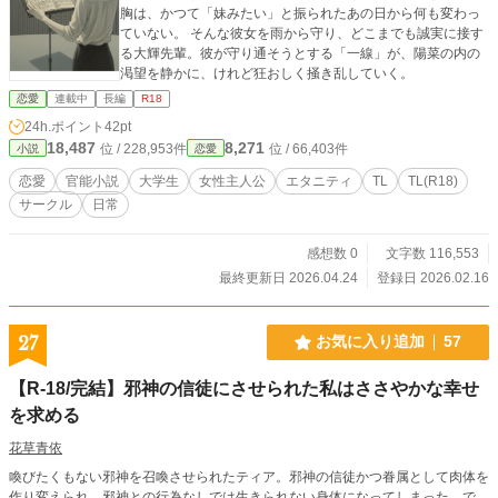
胸は、かつて「妹みたい」と振られたあの日から何も変わっ
ていない。 そんな彼女を雨から守り、どこまでも誠実に接す
る大輝先輩。彼が守り通そうとする「一線」が、陽菜の内の
渇望を静かに、けれど狂おしく掻き乱していく。
恋愛
連載中
長編
R18
24h.ポイント
42pt
18,487
8,271
位 / 228,953件
位 / 66,403件
小説
恋愛
恋愛
官能小説
大学生
女性主人公
エタニティ
TL
TL(R18)
サークル
日常
感想数 0
文字数 116,553
最終更新日 2026.04.24
登録日 2026.02.16
27
お気に入り追加
57
【R-18/完結】邪神の信徒にさせられた私はささやかな幸せ
を求める
花草青依
喚びたくもない邪神を召喚させられたティア。邪神の信徒かつ眷属として肉体を
作り変えられ、邪神との行為なしでは生きられない身体になってしまった。で