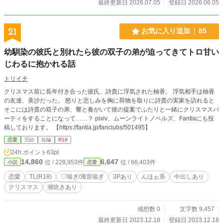
最終更新日 2026.07.05
登録日 2026.06.05
21
お気に入り追加
85
幼馴染の彼氏と別れたら彼の双子の弟が迫ってきてトロ甘い
じわるに抱かれる話
トリイチ
クリスマス前に長年付き合った彼氏、詩貴に浮気された柚香。 浮気相手は柚香
の友達、美沙だった。 怒りと悲しみを胸に荷物を取りに詩貴の実家を訪れると
そこには詩貴の双子の弟、響と奏がいて彼の提案でふたりと一緒にクリスマスパ
ーティをすることになって……？ pixiv、ムーンライトノベルズ、Fantiaにも投
稿しております。 【https://fantia.jp/fanclubs/501495】
恋愛
完結
短編
R18
24h.ポイント
63pt
14,860
6,647
位 / 228,953件
位 / 66,403件
小説
恋愛
恋愛
TL(R18)
♡喘ぎ/濁音喘ぎ
3Pあり
んほぉ系
中出しあり
クリスマス
潮吹きあり
感想数 0
文字数 9,457
最終更新日 2023.12.18
登録日 2023.12.18