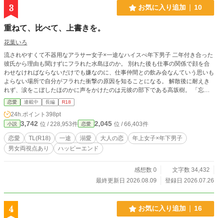
3
お気に入り追加
10
重ねて、比べて、上書きを。
花葉いろ
流されやすくて不器用なアラサー女子×一途なハイスぺ年下男子 二年付き合った
彼氏から理由も聞けずにフラれた水島ほのか。 別れた後も仕事の関係で顔を合
わせなければならないだけでも嫌なのに、仕事仲間との飲み会なんていう思いも
よらない場所で自分がフラれた衝撃の原因を知ることになる。 解散後に耐えき
れず、涙をこぼしたほのかに声をかけたのは元彼の部下である高坂樹。 「忘れ
ちゃいませんか。手伝うから…ね？」 彼の上手な誘導に流されるまま、甘い言
恋愛
連載中
長編
R18
葉と手つきにゆっくりと心が溶かされていく。 ※本作は大人向け表現を多く含
24h.ポイント
398pt
むTL作品となります。苦手な方はご注意ください(該当話に※印)。
3,742
2,045
位 / 228,953件
位 / 66,403件
小説
恋愛
恋愛
TL(R18)
一途
溺愛
大人の恋
年上女子×年下男子
男女両視点あり
ハッピーエンド
感想数 0
文字数 34,432
最終更新日 2026.08.09
登録日 2026.07.26
4
お気に入り追加
16