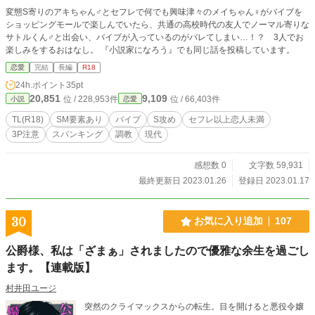
変態S寄りのアキちゃん♂とセフレで何でも興味津々のメイちゃん♀がバイブを
ショッピングモールで楽しんでいたら、共通の高校時代の友人でノーマル寄りな
サトルくん♂と出会い、バイブが入っているのがバレてしまい…！？ 3人でお
楽しみをするおはなし。 『小説家になろう』でも同じ話を投稿しています。
恋愛
完結
長編
R18
24h.ポイント
35pt
20,851
9,109
位 / 228,953件
位 / 66,403件
小説
恋愛
TL(R18)
SM要素あり
バイブ
S攻め
セフレ以上恋人未満
3P注意
スパンキング
調教
現代
感想数 0
文字数 59,931
最終更新日 2023.01.26
登録日 2023.01.17
30
お気に入り追加
107
公爵様、私は「ざまぁ」されましたので優雅な余生を過ごし
ます。【連載版】
村井田ユージ
突然のクライマックスからの転生。目を開けると悪役令嬢