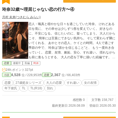
玲奈32歳〜理屈じゃない恋の行方〜④
月村 未来(つきむら みらい)
恋人・颯真と穏やかな日々を過ごしていた玲奈。 けれどある
日を境に、 その幸せは少しずつ形を変えていく。 好きなの
に、不安になる。 信じたいのに、疑ってしまう。 大人だから
こそ、 簡単には言葉にできない気持ち。 そして変わらず隣に
いてくれる、 あやとその恋人、ケイとの時間。 4人で過ごす
季節の中で、 玲奈は“誰かを信じること”と、 もう一度向き合
っていく。 恋愛、友情、嫉妬、安心、すれ違い。 揺れながら
も前に進もうとする、 大人の恋を丁寧に描いた続編です。 こ
ちらの作品は前作 📖③「玲奈31歳 〜理屈じゃない恋は突然
恋愛
連載中
長編
R18
に〜」 の続編となります。 こちらを読むと 玲奈と颯真の出
24h.ポイント
327pt
会いから、そして登場人物の関係性をより深く楽しめます。
4,528
2,367
位 / 228,953件
位 / 66,403件
小説
恋愛
あや主人公の下記2作を含めると全部で4冊、 お話は全て繋が
っています。 📖①「27歳、処女 〜みられて濡れて〜」 📖②
恋愛
27歳処女シリーズ
大人の恋愛
すれ違い
女の友情
「続・27歳、処女 〜初めては終わらない〜」 上記３冊はR18
年下彼氏
TL
TL(R18)
別れ
の表現強めの作品です。 全ての始まりから見たい方は①から
どうぞ。 ⸻ 🩷＝えち回 （読みたい方／避けたい方の目安
に） ⏰毎日8:00更新 ⸻ ⚠️ 本作品はフィクションです。
感想数 0
文字数 158,767
実在の人物・団体・施設等とは関係ありません。
最終更新日 2026.08.09
登録日 2026.05.30