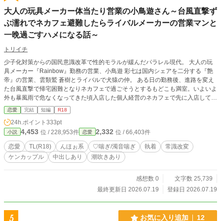
大人の玩具メーカー体当たり営業の小鳥遊さん～台風直撃ず
ぶ濡れでネカフェ避難したらライバルメーカーの営業マンと
一晩過ごすハメになる話～
トリイチ
少子化対策からの国民意識改革で性的モラルが緩んだパラレル現代。 大人の玩
具メーカー『Rainbow』勤務の営業、小鳥遊 彩七は国内シェアを二分する『艶
帝』の営業、雲類鷲 蒼樹とライバルで犬猿の仲。 ある日の勤務後、進路を変え
た台風直撃で帰宅困難となりネカフェで過ごそうとするもどこも満室。いよいよ
外も暴風雨で危なくなってきた頃入店した個人経営のネカフェで先に入店してい
た雲類鷲とばったり出くわして──！？ ※前半サブキャラ絡み（本番なし）有
恋愛
完結
短編
R18
り、この作品はフィクションです
24h.ポイント
333pt
4,453
2,332
位 / 228,953件
位 / 66,403件
小説
恋愛
恋愛
TL(R18)
んほぉ系
♡喘ぎ/濁音喘ぎ
執着
常識改変
ケンカップル
中出しあり
潮吹きあり
感想数 0
文字数 25,739
最終更新日 2026.07.19
登録日 2026.07.19
5
お気に入り追加
12