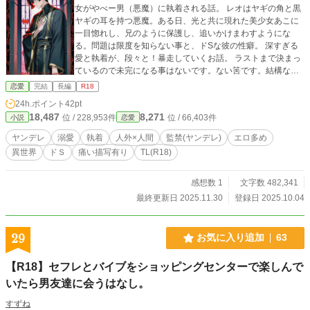
女がやべー男（悪魔）に執着される話。 レオはヤギの角と黒
ヤギの耳を持つ悪魔。ある日、光と共に現れた美少女あこに
一目惚れし、兄のように保護し、追いかけまわすようにな
る。問題は限度を知らない事と、ドSな彼の性癖。 深すぎる
愛と執着が、段々と！暴走していくお話。 ラストまで決まっ
ているので未完になる事はないです。ない筈です。結構な長
編になる予定。 ♢♦︎♢♦︎エロはファンタジー♦︎♢♦︎♢ 中盤までは
恋愛
完結
長編
R18
ソフトですが、段々濃いめなエロになって行きます。 未成年
24h.ポイント
42pt
無理矢理、執着、監禁等、暴力的な描写が出てきます。途中
18,487
8,271
位 / 228,953件
位 / 66,403件
小説
恋愛
から流血、痛い描写もあります。 色んな配慮を忘れて書きた
いもの書いちゃってるので、上記苦手な方はお気をつけくだ
ヤンデレ
溺愛
執着
人外×人間
監禁(ヤンデレ)
エロ多め
さい。
異世界
ドＳ
痛い描写有り
TL(R18)
感想数 1
文字数 482,341
最終更新日 2025.11.30
登録日 2025.10.04
29
お気に入り追加
63
【R18】セフレとバイブをショッピングセンターで楽しんで
いたら男友達に会うはなし。
すずね