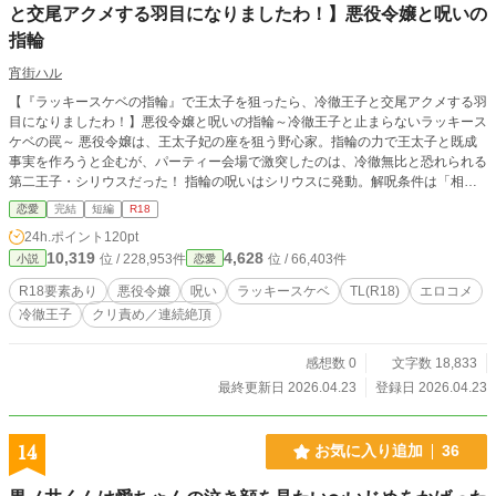
と交尾アクメする羽目になりましたわ！】悪役令嬢と呪いの
指輪
宵街ハル
【『ラッキースケベの指輪』で王太子を狙ったら、冷徹王子と交尾アクメする羽
目になりましたわ！】悪役令嬢と呪いの指輪～冷徹王子と止まらないラッキース
ケベの罠～ 悪役令嬢は、王太子妃の座を狙う野心家。指輪の力で王太子と既成
事実を作ろうと企むが、パーティー会場で激突したのは、冷徹無比と恐れられる
第二王子・シリウスだった！ 指輪の呪いはシリウスに発動。解呪条件は「相手
と最後まで結ばれること」。 迫りくる予期せぬラッキースケベの嵐！ 王太子の
恋愛
完結
短編
R18
前でシリウスの股間に顔面ダイブ!? 純情なシリウスは「だめ（もっと）」を真
24h.ポイント
120pt
に受け、初心な癖に絶倫な「オスの顔」で襲いかかってきて――。 「違うんで
10,319
4,628
位 / 228,953件
位 / 66,403件
小説
恋愛
すの！わたくしが交尾したいのは王太子殿下で……んおぉっ♡」 呪いか愛か？
勘違いだらけの官能シンデレラストーリー！ ※本作はpixivからの再録です。 ※
R18要素あり
悪役令嬢
呪い
ラッキースケベ
TL(R18)
エロコメ
サイトの傾向に合わせ、タイトルや内容を一部調整しております。
冷徹王子
クリ責め／連続絶頂
感想数 0
文字数 18,833
最終更新日 2026.04.23
登録日 2026.04.23
14
お気に入り追加
36