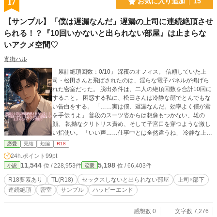
17
お気に入り追加
15
【サンプル】「僕は遅漏なんだ」遅漏の上司に連続絶頂させ
られる！？『10回いかないと出られない部屋』は止まらな
いアクメ空間♡
宵街ハル
「累計絶頂回数：0/10」 深夜のオフィス。 信頼していた上
司・松田さんと飛ばされたのは、淫らな電子パネルが掲げら
れた密室だった。 脱出条件は、二人の絶頂回数を合計10回に
すること。 困惑する私に、松田さんは冷静な顔でとんでもな
い告白をする。 「……実は僕、遅漏なんだ。効率よく僕が君
を手伝うよ」 普段のスーツ姿からは想像もつかない、雄の
顔。 執拗なクリトリス責め、そして子宮口を穿つような激し
い指使い。 「いい声……仕事中とは全然違うね」 冷静な上司
が独占欲を剥き出しにして、私を何度も、何度も絶頂の淵へ
恋愛
完結
短編
R18
と追い込んでいく。 ※本作はpixivに公開したサンプル版で
24h.ポイント
99pt
す。フルバージョンはFANBOXでお楽しみいただけます。 ▼
11,544
5,198
位 / 228,953件
位 / 66,403件
小説
恋愛
FANBOXはこちら▼ https://yoimachi-haru.fanbox.cc/posts/11
521953 ▼pixivはこちら▼ https://www.pixiv.net/users/122950
R18要素あり
TL(R18)
セックスしないと出られない部屋
上司×部下
621 ※表紙画像にAIの画像生成を使用しております。
連続絶頂
密室
サンプル
ハッピーエンド
感想数 0
文字数 7,276