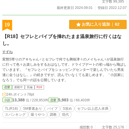
文字数 99,385
最終更新日 2024.09.01
登録日 2022.12.07
19
お気に入り追加
62
【R18】セフレとバイブを挿れたまま温泉旅行に行くはな
し。
すずね
変態S寄りのアキちゃん♂とセフレで何でも興味津々のメイちゃん♀が温泉旅行
に行って色々お楽しみをするおはなしです。ドライブデートの初っ端から飛ばし
ていきます。 『セフレとバイブをショッピングセンターで楽しんでいたら男友
達に会うはなし。』の続きですが、読んでいなくても楽しめます。 「小説家に
なろう」でも同一の話を公開しています。
恋愛
連載中
長編
R18
24h.ポイント
78pt
13,388
5,983
位 / 228,953件
位 / 66,403件
小説
恋愛
TL(R18)
SM要素あり
バイブ
S攻め
セフレ以上恋人未満
スパンキング
吸うやつ
調教
現代
感想数 0
文字数 25,176