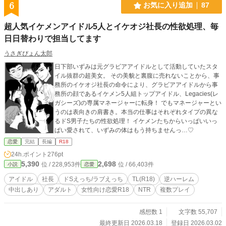
6
お気に入り追加
87
超人気イケメンアイドル5人とイケオジ社長の性欲処理、毎
日日替わりで担当してます
うさぎぴょん太郎
日下部いずみは元グラビアアイドルとして活動していたスタ
イル抜群の超美女。 その美貌と裏腹に売れないことから、事
務所のイケオジ社長の命令により、グラビアアイドルから事
務所の顔であるイケメン5人組トップアイドル、Legacies(レ
ガシーズ)の専属マネージャーに転身！ でもマネージャーとい
うのは表向きの肩書き。本当の仕事はそれぞれタイプの異な
るドS男子たちの性欲処理！ イケメンたちからいっぱいいっ
ぱい愛されて、いずみの体はもう持ちませんっ…♡
恋愛
完結
長編
R18
24h.ポイント
276pt
5,390
2,698
位 / 228,953件
位 / 66,403件
小説
恋愛
アイドル
社長
ドSえっち/ラブえっち
TL(R18)
逆ハーレム
中出しあり
アダルト
女性向け恋愛R18
NTR
複数プレイ
感想数 1
文字数 55,707
最終更新日 2026.03.18
登録日 2026.03.02