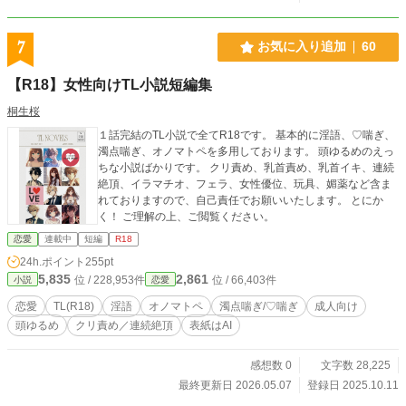
7
お気に入り追加
60
【R18】女性向けTL小説短編集
桐生桜
１話完結のTL小説で全てR18です。 基本的に淫語、♡喘ぎ、
濁点喘ぎ、オノマトペを多用しております。 頭ゆるめのえっ
ちな小説ばかりです。 クリ責め、乳首責め、乳首イキ、連続
絶頂、イラマチオ、フェラ、女性優位、玩具、媚薬など含ま
れておりますので、自己責任でお願いいたします。 とにか
く！ ご理解の上、ご閲覧ください。
恋愛
連載中
短編
R18
24h.ポイント
255pt
5,835
2,861
位 / 228,953件
位 / 66,403件
小説
恋愛
恋愛
TL(R18)
淫語
オノマトペ
濁点喘ぎ/♡喘ぎ
成人向け
頭ゆるめ
クリ責め／連続絶頂
表紙はAI
感想数 0
文字数 28,225
最終更新日 2026.05.07
登録日 2025.10.11