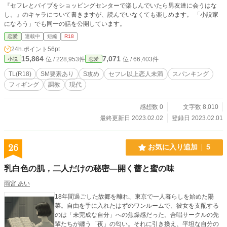
『セフレとバイブをショッピングセンターで楽しんでいたら男友達に会うはな
し。』のキャラについて書きますが、読んでいなくても楽しめます。 「小説家
になろう」でも同一の話を公開しています。
恋愛
連載中
短編
R18
24h.ポイント
56pt
15,864
7,071
位 / 228,953件
位 / 66,403件
小説
恋愛
TL(R18)
SM要素あり
S攻め
セフレ以上恋人未満
スパンキング
フィギング
調教
現代
感想数 0
文字数 8,010
最終更新日 2023.02.02
登録日 2023.02.01
26
お気に入り追加
5
乳白色の肌，二人だけの秘密―開く蕾と蜜の味
雨宮 あい
18年間過ごした故郷を離れ、東京で一人暮らしを始めた陽
菜。自由を手に入れたはずのワンルームで、彼女を支配する
のは「未完成な自分」への焦燥感だった。合唱サークルの先
輩たちが纏う「夜」の匂い。それに引き換え、平坦な自分の