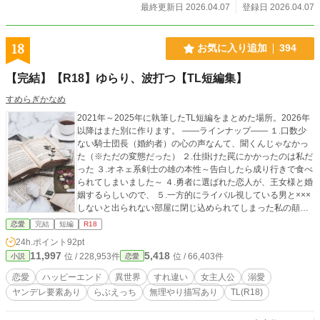
最終更新日 2026.04.07
登録日 2026.04.07
18
お気に入り追加
394
【完結】【R18】ゆらり、波打つ【TL短編集】
すめらぎかなめ
2021年～2025年に執筆したTL短編をまとめた場所。2026年
以降はまた別に作ります。 ――ラインナップ―― １.口数少
ない騎士団長（婚約者）の心の声なんて、聞くんじゃなかっ
た（※ただの変態だった） ２.仕掛けた罠にかかったのは私だ
った ３.オネェ系剣士の雄の本性～告白したら成り行きで食べ
られてしまいました～ ４.勇者に選ばれた恋人が、王女様と婚
姻するらしいので、 ５.一方的にライバル視している男と×××
しないと出られない部屋に閉じ込められてしまった私の顛末
６.「結婚したいなぁ」と零したら、城勤めのエリート幼馴染
恋愛
完結
短編
R18
が夫に立候補してきた。 ７.上司の財務大臣と、部下である私
24h.ポイント
92pt
の秘密の関係。 ―― ◇表紙はフリーのものをお借りしており
11,997
5,418
位 / 228,953件
位 / 66,403件
小説
恋愛
ます。
恋愛
ハッピーエンド
異世界
すれ違い
女主人公
溺愛
ヤンデレ要素あり
らぶえっち
無理やり描写あり
TL(R18)