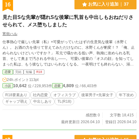
16
お気に入り追加
37
見た目Sな先輩が隠れSな後輩に乳首も中出しもおねだりさ
せられて、メス堕ちしました
宵街ハル
仕事熱心で厳しい先輩（私）×可愛がっていたはずの生意気な後輩（水野く
ん）。 お酒の力を借りて甘えてみただけなのに、水野くんが豹変！？ 「俺、止
められないけどいいですか？」 耳元で囁かれる低い声、執拗に攻められる乳
首、そして奥まで汚される中出し――。 可愛い後輩の「オスの顔」を知ってし
まった私は、もう彼なしではいられなくなる。 一夜明けても終わらない、溺愛
と執着の物語。 ※本作はpixivからの再録です。 ※サイトの傾向に合わせ、タイ
恋愛
完結
短編
R18
トルや内容を一部調整しております。
24h.ポイント
113pt
10,642
4,809
位 / 228,953件
位 / 66,403件
小説
恋愛
R18要素あり
社内恋愛
オフィスラブ
後輩男子×先輩女子
年下攻め
ギャップ萌え
中出しあり
TL(R18)
感想数 0
文字数 18,415
最終更新日 2026.04.10
登録日 2026.04.10