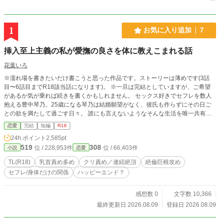
1
お気に入り追加
7
挿入至上主義の私が愛撫の良さを体に教えこまれる話
花葉いろ
※濡れ場を書きたいだけ書こうと思った作品です。ストーリーは薄めです(3話
目〜6話目までR18該当話になります)。 ※一旦は完結としていますが、ご希望
があるか気が乗れば続きを書くかもしれません。 セックス好きでセフレを数人
抱える豊中琴乃。25歳になる琴乃は結婚願望がなく、彼氏も作らずにその日ご
との欲を満たして過ごす日々。 誰にも言えないようなそんな生活を唯一共有で
きるのは大学時代に知り合った木谷祐大。 彼もまた結婚願望がなくセフレを数
恋愛
完結
短編
R18
人抱えている同志で、なぜかずっと体の関係はないがお互いにいい相談相手とな
24h.ポイント
2,585pt
っていた。 月に一度開催される祐大との相談会なる食事を共にする日に今まで
519
308
位 / 228,953件
位 / 66,403件
小説
恋愛
打ち明けたことのなかった悩みを話す。 『愛撫が痛くて好きじゃない。挿入だ
けしてほしい』 琴乃の悩みは祐大のなにかに火をつけたらしい。 祐大による琴
TL(R18)
乳首責め多め
クリ責め／連続絶頂
絶倫巨根攻め
乃の敏感な場所への調教が始まる。
セフレ/身体だけの関係
ハッピーエンド？
感想数 0
文字数 10,366
最終更新日 2026.08.09
登録日 2026.08.09