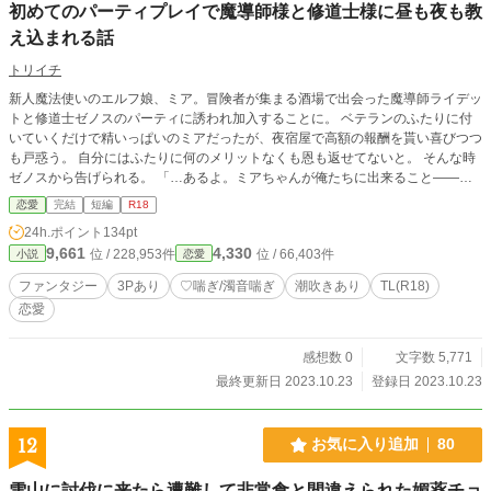
初めてのパーティプレイで魔導師様と修道士様に昼も夜も教
え込まれる話
トリイチ
新人魔法使いのエルフ娘、ミア。冒険者が集まる酒場で出会った魔導師ライデッ
トと修道士ゼノスのパーティに誘われ加入することに。 ベテランのふたりに付
いていくだけで精いっぱいのミアだったが、夜宿屋で高額の報酬を貰い喜びつつ
も戸惑う。 自分にはふたりに何のメリットなくも恩も返せてないと。 そんな時
ゼノスから告げられる。 「…あるよ。ミアちゃんが俺たちに出来ること――」
pixiv、ムーンライトノベルズ、Fantia（続編有）にも投稿しております。 【http
恋愛
完結
短編
R18
s://fantia.jp/fanclubs/501495】
24h.ポイント
134pt
9,661
4,330
位 / 228,953件
位 / 66,403件
小説
恋愛
ファンタジー
3Pあり
♡喘ぎ/濁音喘ぎ
潮吹きあり
TL(R18)
恋愛
感想数 0
文字数 5,771
最終更新日 2023.10.23
登録日 2023.10.23
12
お気に入り追加
80
雪山に討伐に来たら遭難して非常食と間違えられた媚薬チョ