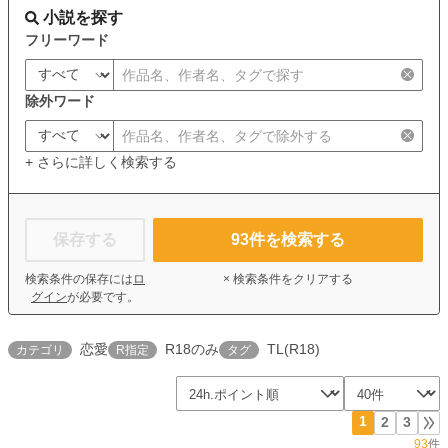
小説を探す
フリーワード
除外ワード
+ さらに詳しく検索する
保存する
93
件を検索する
検索条件の保存には
ロ
× 検索条件をクリアする
グイン
が必要です。
恋愛
R18のみ
TL(R18)
カテゴリ
R指定
タグ
1
2
3
93
件