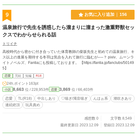
9
お気に入り追加
156
温泉旅行で先生を誘惑したら溜まりに溜まった激重野獣セッ
クスでわからせられる話
トリイチ
高校時代から密かに付き合っていた体育教師の柴坂先生と初めての温泉旅行、キ
ス以上の進展を期待する冬羽は気合を入れて旅行に臨むが──？ pixiv、ムーンラ
イトノベルズ、Fantiaにも投稿しております。 【https://fantia.jp/fanclubs/50149
5】
恋愛
完結
短編
R18
24h.ポイント
163pt
8,663
3,869
位 / 228,953件
位 / 66,403件
小説
恋愛
恋愛
TL(R18)
中出しあり
♡喘ぎ/濁音喘ぎ
んほぉ系
潮吹きあり
連続絶頂
玩具責め
感想数 0
文字数 8,549
最終更新日 2023.12.09
登録日 2023.12.09