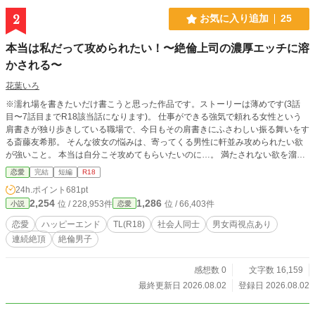
2
お気に入り追加
25
本当は私だって攻められたい！〜絶倫上司の濃厚エッチに溶
かされる〜
花葉いろ
※濡れ場を書きたいだけ書こうと思った作品です。ストーリーは薄めです(3話
目〜7話目までR18該当話になります)。 仕事ができる強気で頼れる女性という
肩書きが独り歩きしている職場で、今日もその肩書きにふさわしい振る舞いをす
る斎藤友希那。 そんな彼女の悩みは、寄ってくる男性に軒並み攻められたい欲
が強いこと。 本当は自分こそ攻めてもらいたいのに…。 満たされない欲を溜め
込みすぎたまま出席した職場の飲み会で珍しく酔い潰れてしまう。 介抱してく
恋愛
完結
短編
R18
れた上司、小柳冬真に酔った勢いで気持ちを暴露してしまう友希那。 気がつく
24h.ポイント
681pt
とホテルにいるし、上司は絶倫だし…なにがなんだか分からないまま、友希那は
2,254
1,286
位 / 228,953件
位 / 66,403件
小説
恋愛
快楽に溺れていく。
恋愛
ハッピーエンド
TL(R18)
社会人同士
男女両視点あり
連続絶頂
絶倫男子
感想数 0
文字数 16,159
最終更新日 2026.08.02
登録日 2026.08.02