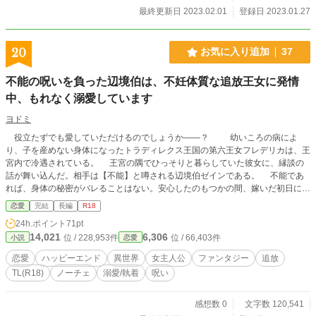
最終更新日 2023.02.01
登録日 2023.01.27
20
お気に入り追加
37
不能の呪いを負った辺境伯は、不妊体質な追放王女に発情
中、もれなく溺愛しています
ヨドミ
役立たずでも愛していただけるのでしょうか――？ 幼いころの病によ
り、子を産めない身体になったトラディレクス王国の第六王女フレデリカは、王
宮内で冷遇されている。 王宮の隅でひっそりと暮らしていた彼女に、縁談の
話が舞い込んだ。相手は【不能】と噂される辺境伯ゼインである。 不能であ
れば、身体の秘密がバレることはない。安心したのもつかの間、嫁いだ初日に、
フレデリカはゼインに抱かれてしまう。 不能の呪いに冒されているのにな
恋愛
完結
長編
R18
ぜ……。不能の呪いの反動により、ゼインはフレデリカにだけ発情するように。
24h.ポイント
71pt
自分では彼に後継ぎを残してやれない。フレデリカは呪いを解く方法を探し始
14,021
6,306
位 / 228,953件
位 / 66,403件
小説
恋愛
める。 解呪探しに奔走するフレデリカを静観していたゼインだったが、自分
のために頑張るフレデリカを愛しく思うようになる。 呪いは解けるのか。解
恋愛
ハッピーエンド
異世界
女主人公
ファンタジー
追放
けた先、二人の未来はいかに――。 不能の呪いに振り回される絶倫辺境伯と
TL(R18)
ノーチェ
溺愛/執着
呪い
不遇な王女の恋物語。 ■Ｒシーンには♡をつけています。
感想数 0
文字数 120,541