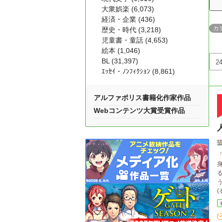
大衆娯楽 (6,073)
経済・企業 (436)
カ
歴史・時代 (3,218)
児童書・童話 (4,653)
絵本 (1,046)
BL (31,397)
ｴｯｾｲ・ﾉﾝﾌｨｸｼｮﾝ (8,861)
アルファポリス書籍化作家作品
Webコンテンツ大賞受賞作品
「
る。島
うな
(るり
く
閉