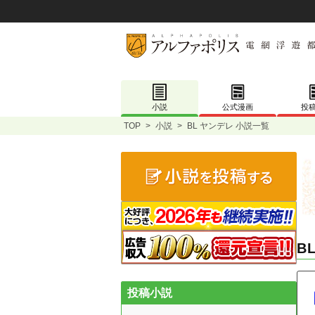
小説
公式漫画
投
TOP
>
小説
>
BL ヤンデレ 小説一覧
B
投稿小説