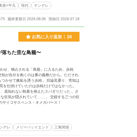
美形×平凡
現代
ヤンデレ
675
最終更新日 2026.08.06
登録日 2026.07.18
お気に入り追加
28
が落ちた歪な鳥籠〜
らつかせて嫉妬を誘う歩純 。目論見通り、壱知は
、底知れない執着を抱えたスパダリだった 。さ
れていて…… 。 交錯する三つの狂
能のサイコサスペンス・オメガバース！
ンデレ
メリーバッドエンド
三角関係