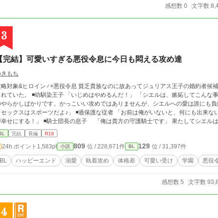
感想数 0
文字数 8,
3
【完結】可愛いすぎる悪役令息に今日も悶える攻め達
ゆきもち
象&ヒロイン♂×悪役令息 貧乏貴族なのに故あってジュリアス王子の婚約者候補になってしまったシエルは、王子の奇行に悩ま
️幼馴染王子 「いじめはやめるんだ！」 「シエルは、嫉妬してこんな事したんだよな？」 ※設定のせいで最初は空回り
やらかしばかりです。かっこいい攻めではありませんが、シエルへの愛は誰にも負けません！ ◾️ヒロイン♂ 注意
スはスポーツだよ♪」 ◾️過保護な従者 「お前は俺がいないと、何にも出来ないんだから」 ◾️弟（転生者） 「ーー 兄さんは僕
！」 ◾️騎士団長の息子 「俺は貴方の守護騎士です」 果たしてシエルは幸せになる事が出来るのか……？ ★最終的に
やらかし王子とハッピーエンド予定です。 注意！ がっつり本番はありませんが、随所に、匂わせ、エロが絡むシーン、攻めが
BL
完結
長編
R18
態になるシーンがあります。 ちょこちょこ出てくるので、話のタイトルに※はつけてません。 いつでも何でもウ
809
129
24h.ポイント
1,583pt
位 / 228,671件
位 / 31,397件
小説
BL
うぞ宜しくお願いします。 後で気づいてサイレント修正する場合があります。
BL
ハッピーエンド
溺愛
執着攻め
体格差
可愛い受け
学園
悪役
感想数 5
文字数 93,
4