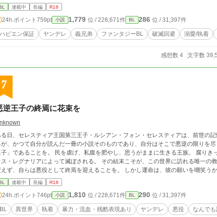
りになった料理好き義兄 の破滅ルート回避からの溺愛の話しです。 ※ハピエン保証。攻めは基本ヤンデレですがお互いに好き
BL
連載中
長編
R18
のでただの愛が重い人でおさまってます。 ※血が繋がっていないので近親相姦ではないです。 人気BL最高1位 hot
1,779
286
24h.ポイント
759pt
位 / 228,671件
位 / 31,397件
小説
BL
位 ありがとうございます😭✨💓
ハピエン保証
ヤンデレ
義兄弟
ファンタジーBL
破滅回避
溺愛/執着
感想数 4
文字数 39,
7
悪逆王子の終焉に花束を
nknown
る日、セレスティア王国第三王子・ルシアン・フォン・セレスティアは、前世の記憶を取り戻した。 そして
界が、かつて自分が読んだ一冊の小説そのものであり、自分はそこで悪逆の限りを尽
あることを。 民を虐げ、私腹を肥やし、思うがままに生きる王族。 腐りきったこの王国は、やがて一人の男――ヴァンディ
・レグナリアによって滅ぼされる。 その結末こそが、この世界に訪れる唯一の救いだった。 だからルシアンは決意する。 物語を
ず、自らは悪役として終焉を迎えることを。 しかし運命は、彼の願いを嘲笑うかのように狂い始める。 奴隷として出会ったヴァ
ディオスは、小説とは違う選択を重ね、少しずつ本来の物語から外れていく。 傷だらけの英雄と、終焉だけを望む王子。 二人の出
BL
連載中
長編
R18
いは、静かに狂い始めた運命の歯車となり、思いもよらぬ未来へと向かっていく... 果たしてルシアンは、望み続けた"理想の終焉"へ
1,810
290
24h.ポイント
746pt
位 / 228,671件
位 / 31,397件
小説
BL
けるのだろうか。 執着系ヤンデレわんこｘ不憫美人受け ＊無理矢理描写、暴力描写あります。 ＊固定カプ以外との絡みあり
ます。 ＊なんでも大丈夫な方以外閲覧注意です。 初め
BL
異世界
執着
暴力・流血・残酷表現あり
ヤンデレ
悪役
なんでも