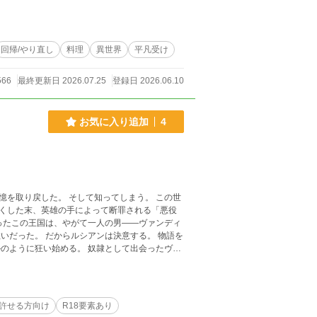
ランキング最高1
回帰/やり直し
料理
異世界
平凡受け
566
最終更新日 2026.07.25
登録日 2026.06.10
お気に入り追加
4
知ってしまう。 この世
くした末、英雄の手によって断罪される「悪役
ての投稿です。 拙い文章ですが、温かい目で読んでいただけると幸いです。
許せる方向け
R18要素あり