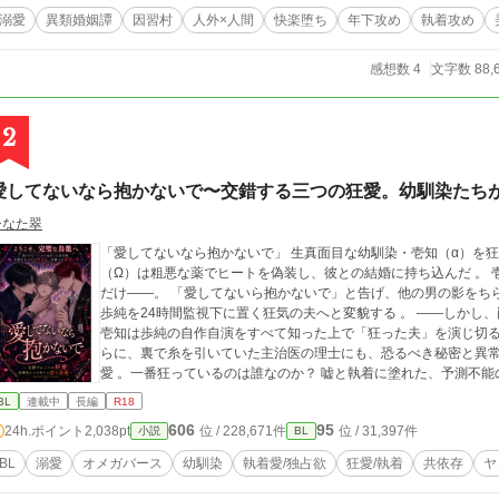
があるけど、瑠璃はリバ要素なしの攻め男です 全34話、完結保証
溺愛
異類婚姻譚
因習村
人外×人間
快楽堕ち
年下攻め
執着攻め
感想数 4
文字数 88,
2
愛してないなら抱かないで〜交錯する三つの狂愛。幼馴染たち
ひなた翠
「愛してないなら抱かないで」 生真面目な幼馴染・壱知（α）を狂わせ、独占される「鳥籠」に入るため、歩純
（Ω）は粗悪な薬でヒートを偽装し、彼との結婚に持ち込んだ 。 壱知が自分を抱くのは番の義務だから。ただそれ
だけ――。 「愛してないら抱かないで」と告げ、他の男の影をち
歩純を24時間監視下に置く狂気の夫へと変貌する 。 ――しかし、罠を仕掛けていたのは歩純だけではなかった。
壱知は歩純の自作自演をすべて知った上で「狂った夫」を演じ切る
らに、裏で糸を引いていた主治医の理士にも、恐るべき秘密と異常な狂気が隠さ
愛 。一番狂っているのは誰なのか？ 嘘と執着に塗れた、予測不
BL
連載中
長編
R18
606
95
24h.ポイント
2,038pt
位 / 228,671件
位 / 31,397件
小説
BL
BL
溺愛
オメガバース
幼馴染
執着愛/独占欲
狂愛/執着
共依存
ヤ