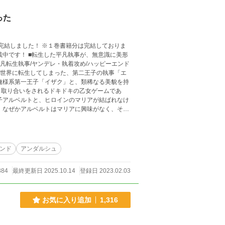
った
らも完結しました！ ※１巻書籍分は完結しておりま
が、無意識に美形
凡転生執事/ヤンデレ・執着攻め/ハッピーエンド
の世界に転生してしまった、第二王子の執事「エ
ら取り合いをされるドキドキの乙女ゲームであ
グがあります。
ンド
アンダルシュ
384
最終更新日 2025.10.14
登録日 2023.02.03
お気に入り追加
1,316