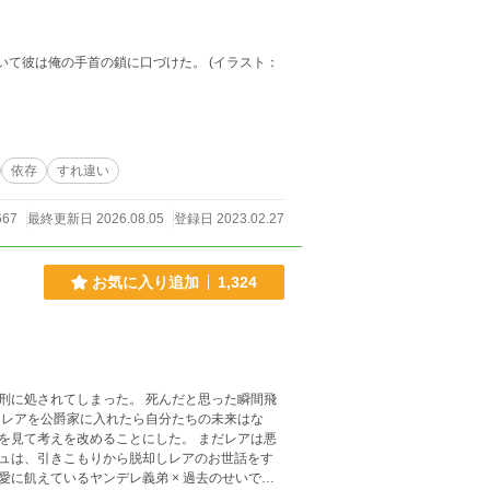
俺の手首の鎖に口づけた。 (イラスト：
依存
すれ違い
667
最終更新日 2026.08.05
登録日 2023.02.27
お気に入り追加
1,324
刑に処されてしまった。 死んだと思った瞬間飛
 レアを公爵家に入れたら自分たちの未来はな
を見て考えを改めることにした。 まだレアは悪
ュは、引きこもりから脱却しレアのお世話をす