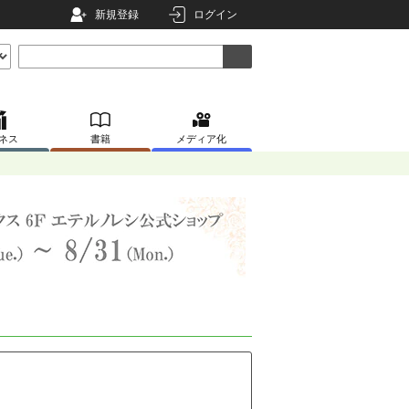
新規登録
ログイン
ネス
書籍
メディア化