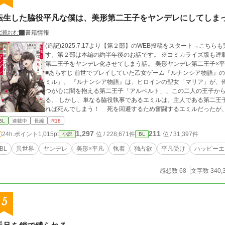
転生した脇役平凡な僕は、美形第二王子をヤンデレにしてしま
七瀬おむ
書籍情報
(追記)2025.7.17より【第２部】のWEB投稿をスタート→こち
す。第２部は本編の約半年後のお話です。 ※コミカライズ版も連載中です！ ■転生した平凡執事
第二王子をヤンデレ化させてしまう話。 美形ヤンデレ第二王子×平
■あらすじ 前世でプレイしていた乙女ゲーム『ルナンシア物語』
ミル」。 『ルナンシア物語』は、ヒロインの聖女「マリア」が、俺様系第一王子「イザク」と、類稀なる美貌を持
つが心に闇を抱える第二王子「アルベルト」、この二人の王子か
る。 しかし、単なる脇役執事であるエミルは、主人である第二王子アルベルトと、ヒロインのマリアが結ばれなけ
れば死んでしまう！ 死を回避するため奮闘するエミルだったが、なぜかアルベルトはマリアに興味がなく、それ
どころか自分に強い執着を向けるようになって……！？ ■注意書き ※カップリングは固定、総受けではありません
BL
連載中
長編
R18
のでご了承ください。 ※サブキャラ同士ですが、男女カップリン
1,297
211
24h.ポイント
1,015pt
位 / 228,671件
位 / 31,397件
小説
BL
BL
異世界
ヤンデレ
美形×平凡
執着
独占欲
平凡受け
ハッピーエ
感想数 68
文字数 340,
5