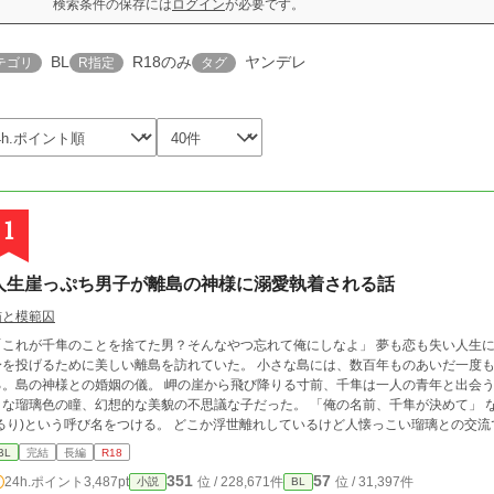
検索条件の保存には
ログイン
が必要です。
BL
R18のみ
ヤンデレ
テゴリ
R指定
タグ
1
人生崖っぷち男子が離島の神様に溺愛執着される話
猫と模範囚
これが千隼のことを捨てた男？そんなやつ忘れて俺にしなよ」 夢も恋も失い人生に行き詰まった三谷千隼(みたに ちはや)は、海に
身を投げるために美しい離島を訪れていた。 小さな島には、数百年ものあいだ一度
の神様との婚姻の儀。 岬の崖から飛び降りる寸前、千隼は一人の青年と出会う。まだ少年の面影を残す白い横顔、海の底のよ
瑠璃色の瞳、幻想的な美貌の不思議な子だった。 「俺の名前、千隼が決めて」 なぜか名前を教えてくれない青年に、千隼は瑠璃
)という呼び名をつける。 どこか浮世離れしているけど人懐っこい瑠璃との交流で、千隼は少しずつ生きる気力を取り戻してい
。 しかしあるとき、瑠璃が島の人々から神様と崇められる存在だと知り……。 汚れた過去を持つ千隼がはじめて掴んだ本物の恋、
BL
完結
長編
R18
ざされた離島の土着信仰の狂気、瑠璃の正体。いつのまにか千隼は島の奇妙な因習に囚われていく。 溺愛執着
351
57
24h.ポイント
3,487pt
位 / 228,671件
位 / 31,397件
小説
BL
チ受け ※作中で浮気描写はありませんが、過去のモブ×受け描写が少しあります 作