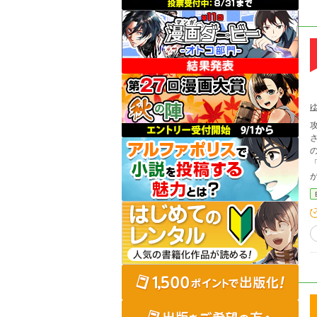
攻略対
されていた。 ◾
の
「セック
が幸せにする
は、
変