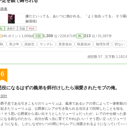
手足を鎖で縛られる
和泉奏
嫌だといっても、あいつに抱かれる。 「よく似合ってる」 そう囁いて彼は
赫屋様)
BL
連載中
長編
R18
1,308
213
24h.ポイント
1,008pt
位 / 228,671件
位 / 31,397件
小説
BL
BL
美少年
高校生
ヤンデレ
美形攻め
執着攻め
無理矢理
切ない
感想数 57
文字数 1,182,
6
悪役になるはずの義弟を餌付けしたら溺愛されたモブの俺。
天宮叶
公爵子息である引きこもりのリューリュは、義弟であるレアの罪によって一家斬殺の
び起きたリューリュは、公爵家にレアが引き取られる当日まで回帰したことを知る。
い！そう思い公爵家から追い出そうとしたリューリュだったが、レアのやせ細った姿
役になる前なのだから、自分が真っ当に育ててやればいい！そう思い立ったリューリ
ようになる。 しかしなぜかいつの間にやらレアに溺愛されるようになっていて── 愛に飢えているヤンデレ義弟 × 過去のせいで引