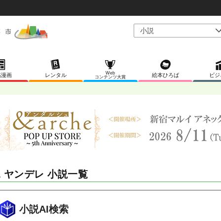
Web
稿漫画
レンタル
絵本ひろば
ビジ
コンテンツ大賞
L ヤンデレ 小説一覧
小説AI検索