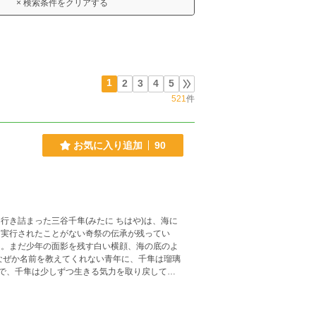
× 検索条件をクリアする
1
2
3
4
5
521
件
お気に入り追加
90
も実行されたことがない奇祭の伝承が残ってい
年下攻め(神)×元ビッ
中で攻めの瑠璃が女神、花嫁として扱われる場面