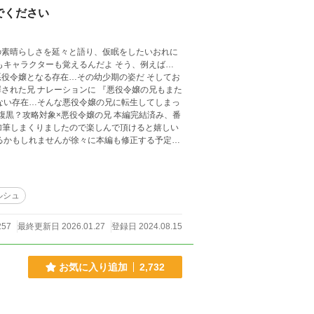
でください
の素晴らしさを延々と語り、仮眠をしたいおれに
嬢となる存在…その幼少期の姿だ そしてお
ションに 『悪役令嬢の兄もまた
り加筆しまくりましたので楽しんで頂けると嬉しい
あるかもしれませんが徐々に本編も修正する予定で
ルシュ
257
最終更新日 2026.01.27
登録日 2024.08.15
お気に入り追加
2,732