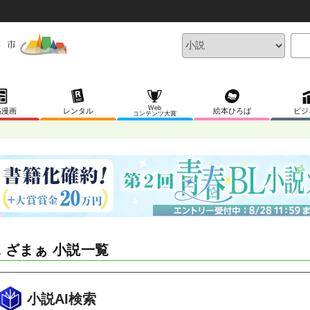
Web
稿漫画
レンタル
絵本ひろば
ビジ
コンテンツ大賞
L ざまぁ 小説一覧
小説AI検索