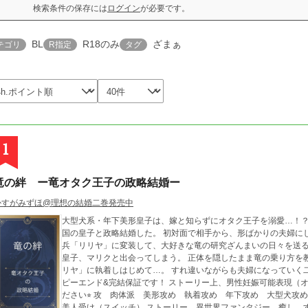
検索条件の保存には
ログイン
が必要です。
BL
R18のみ
ざまぁ
テゴリ
R指定
タグ
1
竜の絆 ー竜オタク王子の政略結婚ー
かすがみずほ@理想の結婚二巻発売中
大型犬系・年下美形皇子は、嫁と知らずにオタク王子を溺愛…！？ 竜好きの王子イリアスは、ある目的のため隣
国の皇子と政略結婚した。 初対面で相手から、形ばかりの夫婦に
兵「リリヤ」に変装して、大好きな竜の研究ざんまいの日々を送
皇子、マリクと出会ってしまう。 正体を隠したまま竜の乗り方を
リヤ」に執着しはじめて…。 すれ違いながらも夫婦になっていく二人のコメディ寄りドラゴンファンタジー。 ハッ
ピーエンド&完結保証です！ ストーリー上、男性妊娠可能表現（オメガバース ではない）があります。お楽しみく
ださい⭐︎ 攻 肉体派 美形攻め 執着攻め 年下攻め 大型犬攻め 受 頭脳派 年上受け 童貞受け 地味受け↔︎
美人受け（スイッチ） ストーリー 異世界ファンタジー 癒し 