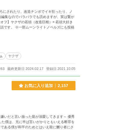
ろにされたり、改造チンポでイキ狂ったり、ノ
短編集なのでバラバラでも読めますが、実は繋が
ベルズにも投稿
ぁ
ヤクザ
263
最終更新日 2024.02.17
登録日 2021.10.05
お気に入り追加
2,157
いだと言い放った龍が溺愛してきます～ 優秀
した僕は、兄に半ば言いがかりともいえる断罪を
男である僕が和平のためとはいえ龍に嬲り者にさ