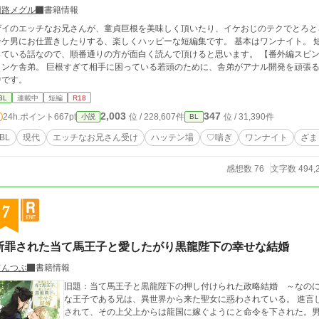
回路メグル
書籍情報
ゲイのエッチなお兄さんが、童貞巨根を美味しく頂いたり、イケおじのテクでとろと
ンケ男にお仕置きしたりする、楽しくハッピーな短編集です。 基本はワンナイト。 
ている話なので、順番通りの方が面白く読んで頂けると思います。 【番外編スピンオフ】ヤクザの若頭（改造巨根）× 若頭大好き
ンケ舎弟。 巨根すぎて相手に困っている若頭のために、舎弟がアナル開発を頑張る話です。 ※一部ムーンライトノ
中です。
BL
連載中
短編
R18
2,003
347
24h.ポイント
667pt
位 / 228,607件
位 / 31,390件
小説
BL
BL
現代
エッチなお兄さん受け
ハッテン場
♡喘ぎ
ワンナイト
ざま
感想数 76
文字数 494,
7
断罪された当て馬王子と愛したがり黒龍陛下の幸せな結婚
てんつぶ
書籍情報
旧題：当て馬王子と黒龍陛下の押し付けられた政略結婚 ～なのに嫌
な王子である兄は、異世界から来た聖女に惑わされている。 進言
されて、その上父上からは龍国に嫁ぐようにと命令を下された。