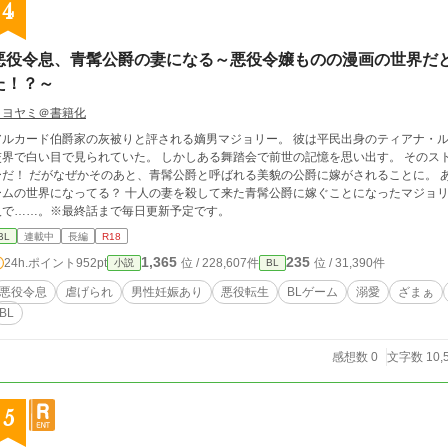
4
悪役令息、青髯公爵の妻になる～悪役令嬢ものの漫画の世界だと
た！？～
トヨヤミ＠書籍化
アルカード伯爵家の灰被りと評される嫡男マジョリー。 彼は平民出身のティアナ・
交界で白い目で見られていた。 しかしある舞踏会で前世の記憶を思い出す。 そのス
ーだ！ だがなぜかそのあと、青髯公爵と呼ばれる美貌の公爵に嫁がされることに。 
ームの世界になってる？ 十人の妻を殺して来た青髯公爵に嫁ぐことになったマジョ
人で……。※最終話まで毎日更新予定です。
BL
連載中
長編
R18
1,365
235
24h.ポイント
952pt
位 / 228,607件
位 / 31,390件
小説
BL
悪役令息
虐げられ
男性妊娠あり
悪役転生
BLゲーム
溺愛
ざまぁ
BL
感想数 0
文字数 10,
5