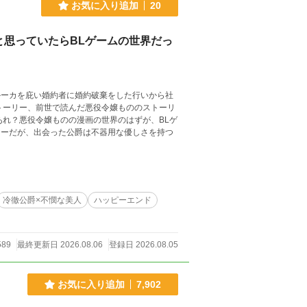
お気に入り追加
20
思っていたらBLゲームの世界だっ
ルーカを庇い婚約者に婚約破棄をした行いから社
トーリー、前世で読んだ悪役令嬢もののストーリ
あれ？悪役令嬢ものの漫画の世界のはずが、BLゲ
リーだが、出会った公爵は不器用な優しさを持つ
冷徹公爵×不憫な美人
ハッピーエンド
589
最終更新日 2026.08.06
登録日 2026.08.05
お気に入り追加
7,902