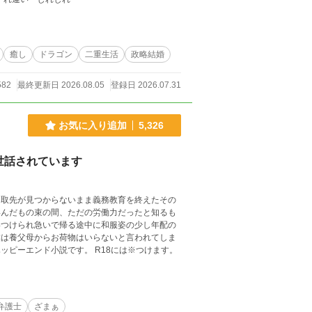
癒し
ドラゴン
二重生活
政略結婚
582
最終更新日 2026.08.05
登録日 2026.07.31
お気に入り追加
5,326
世話されています
引取先が見つからないまま義務教育を終えたその
喜んだもの束の間、ただの労働力だったと知るも
いつけられ急いで帰る途中に和服姿の少し年配の
僕は養父母からお荷物はいらないと言われてしま
ッピーエンド小説です。 R18には※つけます。
弁護士
ざまぁ