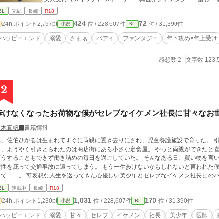
BL
完結
長編
R18
424
72
24h.ポイント
2,797pt
位 / 228,607件
位 / 31,390件
小説
BL
ハッピーエンド
溺愛
ざまぁ
バディ
ファンタジー
年下攻め×年上受け
感想数 2
文字数 123,
2
歩けなくなったお荷物な僕がセレブなイケメン社長に甘々なお
波木真帆
書籍情報
僕、佐伯ひかるは生まれてすぐに両親に置き去りにされ、児童養護施設で育った。 
日、ようやく引きとられたのは商店街にある小さな定食屋。 やっと両親ができたと
どうすることもできず働き詰めの毎日を過ごしていた。 そんなある日、買い物を言
女性を庇って交通事故に遭ってしまう。 もう一生歩けないかもしれないと言われた
って……。 可哀想な人生を送ってきた心優しい美少年とセレブなイケメン社長とのハ
BL
連載中
長編
R18
1,031
170
24h.ポイント
1,230pt
位 / 228,607件
位 / 31,390件
小説
BL
ハッピーエンド
溺愛
甘々
セレブ
イケメン
社長
美少年
医師