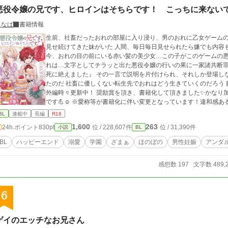
悪役令嬢の兄です、ヒロインはそちらです！ こっちに来ない
たなぱ
書籍情報
生前、社畜だったおれの部屋に入り浸り、男のおれに乙女ゲーム
見せ続けてきた妹がいた 人間、毎日毎日見せられたら嫌でも内容もキャラクターも覚えるんだよ そう、例えば…
今、おれの目の前にいる赤い髪の美少女…この子がこのゲームの悪役令
れは…文字としてチラッと出た悪役令嬢の行いの果に一家諸共断罪された兄 ナレー
死に絶えました』 その一言で説明を片付けられ、それしか登場しない存在…そんな悪役令嬢の兄に転生してしまっ
たのだ 社畜に優しくない転生先でおれはどう生きていくのだろう 腹黒？攻略対象×悪役令嬢の兄 本編完結済み、番
外編時々更新中！ 奨励賞を頂き、書籍化して頂きました✨️かな
です💪☺ ※愛称等が書籍化に伴い変更となっています！違和感
す！ あと、変わらずこそこそ第二部準備中！
BL
連載中
長編
R18
1,600
263
24h.ポイント
830pt
位 / 228,607件
位 / 31,390件
小説
BL
BL
ハッピーエンド
溺愛
学園
ざまぁ
ほのぼの
男性妊娠
アンダ
感想数 197
文字数 489,
6
ゲイのエッチなお兄さん