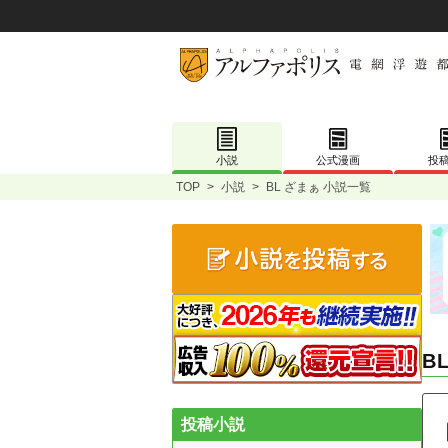
小説
公式漫画
投
TOP
>
小説
>
BL ざまぁ 小説一覧
B
投稿小説