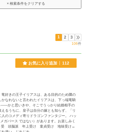
× 検索条件をクリアする
1
2
3
106
件
お気に入り追加
112
の
しかなれないと言われたイリアスは、下っ端竜騎
る――かと思いきや、そこでうっかり結婚相手の
教えるうちに、皇子は自分の嫁とも知らず、「リ
すれ違い じれじれ