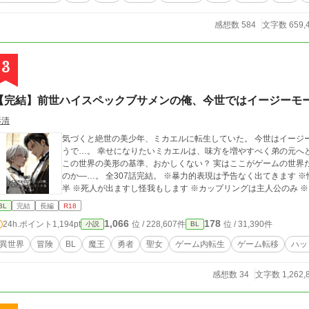
感想数 584
文字数 659,
3
【完結】前世ハイスペックブサメンの俺、今世ではイージーモ
影清
気づくと絶世の美少年、ミカエルに転生していた。 今世はイージ
うで…。 幸せになりたいミカエルは、味方を増やすべく弟の元へ
この世界の美形の基準、おかしくない？ 実はここがゲームの世界
のか―…。 全307話完結。 ※暴力的表現は予告なく出てきます ※性的な表現があるタイトルには※付 ※R-18は後
半 ※死人が出ますし怪我もします ※カップリングは主人公のみ ※
BL
完結
長編
R18
1,066
178
24h.ポイント
1,194pt
位 / 228,607件
位 / 31,390件
小説
BL
異世界
冒険
BL
魔王
勇者
聖女
ゲーム内転生
ゲーム転移
ハッ
感想数 34
文字数 1,262,