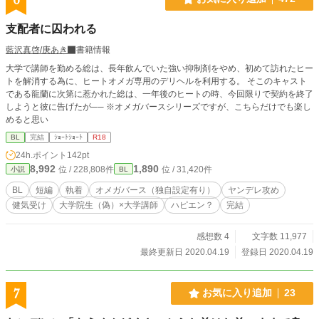
支配者に囚われる
藍沢真啓/庚あき
書籍情報
大学で講師を勤める総は、長年飲んでいた強い抑制剤をやめ、初めて訪れたヒー
トを解消する為に、ヒートオメガ専用のデリヘルを利用する。 そこのキャスト
である龍蘭に次第に惹かれた総は、一年後のヒートの時、今回限りで契約を終了
しようと彼に告げたが── ※オメガバースシリーズですが、こちらだけでも楽し
めると思い
BL
完結
ｼｮｰﾄｼｮｰﾄ
R18
24h.ポイント
142pt
8,992
1,890
位 / 228,808件
位 / 31,420件
小説
BL
BL
短編
執着
オメガバース（独自設定有り）
ヤンデレ攻め
健気受け
大学院生（偽）×大学講師
ハピエン？
完結
感想数 4
文字数 11,977
最終更新日 2020.04.19
登録日 2020.04.19
7
お気に入り追加
23