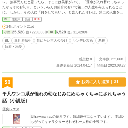
レ。 無事死んだと思ったら、そこには美形がいて。 「運命が入れ替わっちゃっ
たからそのお礼☆」といういらんお節介のせいで第二の人生を与えられること
に。 しかし、その人に「何をしてもいい」と言われたオレは、第二の人生を
早々に終わらせるべく動くことにした――。 ■設定上自殺方法等の言葉が多々あ
BL
連載中
長編
R18
りますので、苦手な方はご注意ください。 ■女性キャラが出てきますが恋愛関係
24h.ポイント
21pt
にはなりません。CPは固定です。 ■ムーンライトノベルスさんで先行更新中。
25,526
6,528
位 / 228,808件
位 / 31,420件
小説
BL
(アルファポリスさんでは1日遅れ更新となります) ■性描写がある話に▲を付け
ました。
BL
異世界転生
死にたい主人公受け
ヤンデレ攻め
悪役
執着・溺愛
感想数 8
文字数 155,668
最終更新日 2024.04.17
登録日 2023.08.27
23
お気に入り追加
31
平凡ワンコ系が憧れの幼なじみにめちゃくちゃにされちゃう
話（小説版）
優狗レエス
Ultra∞maniacの続きです。短編連作になっています。 本編と
ちがってキャラクターそれぞれ一人称の小説です。