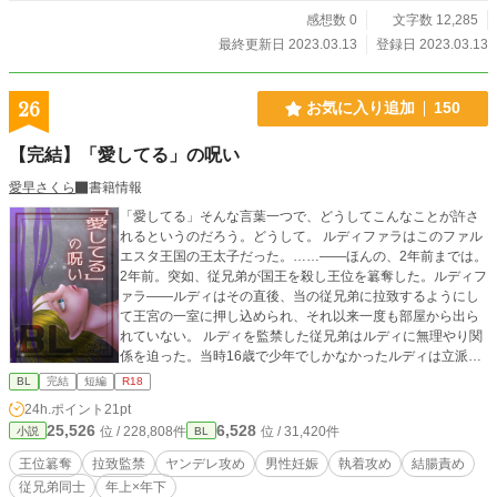
感想数 0
文字数 12,285
最終更新日 2023.03.13
登録日 2023.03.13
26
お気に入り追加
150
【完結】「愛してる」の呪い
愛早さくら
書籍情報
「愛してる」そんな言葉一つで、どうしてこんなことが許さ
れるというのだろう。どうして。 ルディファラはこのファル
エスタ王国の王太子だった。……――ほんの、2年前までは。
2年前。突如、従兄弟が国王を殺し王位を簒奪した。ルディフ
ァラ――ルディはその直後、当の従兄弟に拉致するようにし
て王宮の一室に押し込められ、それ以来一度も部屋から出ら
れていない。 ルディを監禁した従兄弟はルディに無理やり関
係を迫った。当時16歳で少年でしかなかったルディは立派な
体格をした年上の従兄弟に敵うはずもなく、今日に至るまで
BL
完結
短編
R18
無体を働かれ続けている。 従者や女官にすらとも会えず、毎
24h.ポイント
21pt
日毎晩抱き潰され、ベッドから起き上がることもままならな
25,526
6,528
位 / 228,808件
位 / 31,420件
小説
BL
い。 食事さえ抱かれてグズグズになっている時に無理やり摂
らされていて、揺さぶられて目を覚まし、終わらない快楽の
王位簒奪
拉致監禁
ヤンデレ攻め
男性妊娠
執着攻め
結腸責め
果て意識を失う。 疲れ果て弱った体は休息を欲し、日が落ち
従兄弟同士
年上×年下
て、また、揺さぶられるまで目を覚ますことさえできず。繋