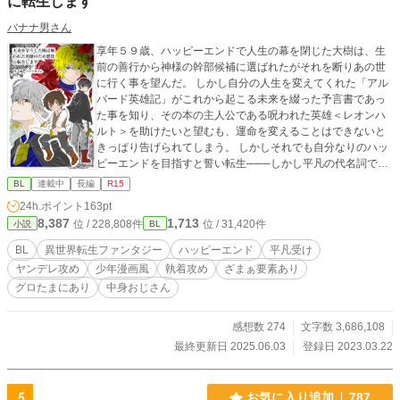
に転生します
バナナ男さん
享年５９歳、ハッピーエンドで人生の幕を閉じた大樹は、生
前の善行から神様の幹部候補に選ばれたがそれを断りあの世
に行く事を望んだ。 しかし自分の人生を変えてくれた「アル
バード英雄記」がこれから起こる未来を綴った予言書であっ
た事を知り、その本の主人公である呪われた英雄＜レオンハ
ルト＞を助けたいと望むも、運命を変えることはできないと
きっぱり告げられてしまう。 しかしそれでも自分なりのハッ
ピーエンドを目指すと誓い転生───しかし平凡の代名詞であ
る大樹が転生したのは平凡な平民ではなく……？ 少年マンガ
BL
連載中
長編
R15
とBLの半々の作品が読みたくてコツコツ書いていたら物凄い
24h.ポイント
163pt
量になってしまったため投稿してみることにしました。 （後
8,387
1,713
位 / 228,808件
位 / 31,420件
小説
BL
に）美形の英雄 ✕ （中身おじいちゃん）平凡、攻ヤンデ
レ注意です。 文章を書くことに関して素人ですので、変な言
BL
異世界転生ファンタジー
ハッピーエンド
平凡受け
い回しや文章はソッと目を滑らして頂けると幸いです。 また
ヤンデレ攻め
少年漫画風
執着攻め
ざまぁ要素あり
歴史的な知識や出てくる施設などの設定も作者の無知ゆえの
グロたまにあり
中身おじさん
全てファンタジーのものだと思って下さい。
感想数 274
文字数 3,686,108
最終更新日 2025.06.03
登録日 2023.03.22
5
お気に入り追加
787