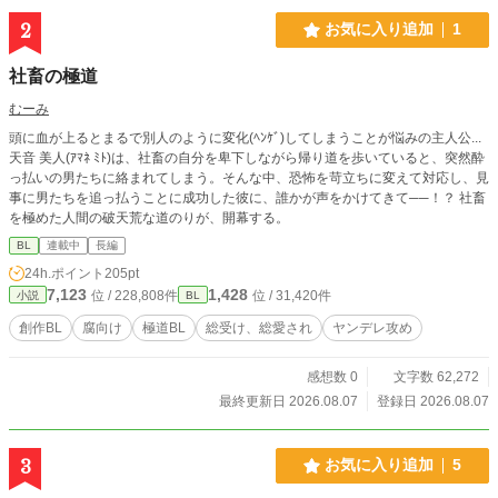
2
お気に入り追加
1
社畜の極道
むーみ
頭に血が上るとまるで別人のように変化(ﾍﾝｹﾞ)してしまうことが悩みの主人公...
天音 美人(ｱﾏﾈ ﾐﾄ)は、社畜の自分を卑下しながら帰り道を歩いていると、突然酔
っ払いの男たちに絡まれてしまう。そんな中、恐怖を苛立ちに変えて対応し、見
事に男たちを追っ払うことに成功した彼に、誰かが声をかけてきて──！？ 社畜
を極めた人間の破天荒な道のりが、開幕する。
BL
連載中
長編
24h.ポイント
205pt
7,123
1,428
位 / 228,808件
位 / 31,420件
小説
BL
創作BL
腐向け
極道BL
総受け、総愛され
ヤンデレ攻め
感想数 0
文字数 62,272
最終更新日 2026.08.07
登録日 2026.08.07
3
お気に入り追加
5