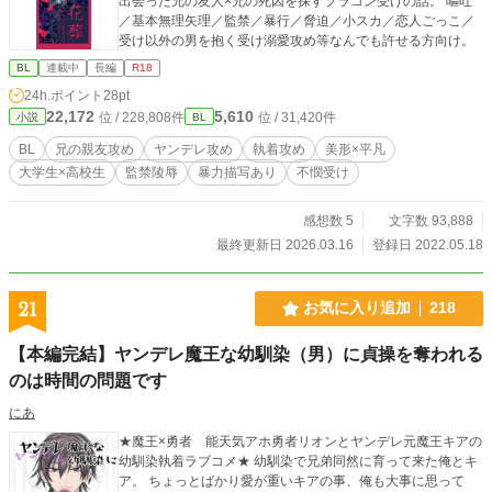
出会った兄の友人×兄の死因を探すブラコン受けの話。 嘔吐
／基本無理矢理／監禁／暴行／脅迫／小スカ／恋人ごっこ／
受け以外の男を抱く受け溺愛攻め等なんでも許せる方向け。
BL
連載中
長編
R18
24h.ポイント
28pt
22,172
5,610
位 / 228,808件
位 / 31,420件
小説
BL
BL
兄の親友攻め
ヤンデレ攻め
執着攻め
美形×平凡
大学生×高校生
監禁陵辱
暴力描写あり
不憫受け
感想数 5
文字数 93,888
最終更新日 2026.03.16
登録日 2022.05.18
21
お気に入り追加
218
【本編完結】ヤンデレ魔王な幼馴染（男）に貞操を奪われる
のは時間の問題です
にあ
★魔王×勇者 能天気アホ勇者リオンとヤンデレ元魔王キアの
幼馴染執着ラブコメ★ 幼馴染で兄弟同然に育って来た俺とキ
ア。 ちょっとばかり愛が重いキアの事、俺も大事に思って