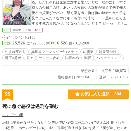
る。ただしそれは家族に対する愛だけどな！なのにもうすぐ
成人の今日この頃、あいつの夜這いの頻度が増えて来て俺の
後ろの貞操がヤバい。早く家を出て俺は俺の運命の女の子を
見つけるんだ！なのにキアも付いて来て・・・里を出たらま
すます俺の貞操がヤバくなったんだけど！？ だーっ！ダメだ
って！ なのに、なんで俺、気持ち良くなっちゃってんだ
BL
連載中
長編
R18
よ！？ 一般常識を知らないリオンが知らずに俺TUEEEしちゃ
24h.ポイント
21pt
ったり、モテまくってキアを闇落ちさせたり、一時的に別離
25,526
6,528
位 / 228,808件
位 / 31,420件
小説
BL
があるなど少しだけシリアス描写ありますが、全体的にはギ
ャグ多めのコメディでハピエンです。キア×リオンは固定カプ
生まれ変わり
異世界ファンタジー/コメディ
幼馴染
能天気受け
で浮気やネトラレはありません。 ムーンライトノベルズ、エ
魔王×勇者
甘々
ヤンデレ攻め
執着攻め
溺愛
ハッピーエンド
ブリスタにも掲載中
感想数 0
文字数 189,673
最終更新日 2023.04.11
登録日 2021.10.02
22
お気に入り追加
304
死に急ぐ悪役は処刑を望む
マンゴー山田
絶対に主を死なせたくないヤンデレ侍従×絶対に死にたい(できれば処刑された
い)悪役。 ホームゲートのない駅。電車が通り過ぎるのを見て『魔が差した』オ