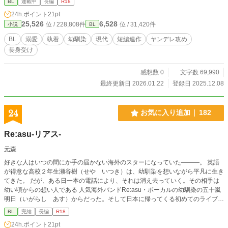
BL
連載中
長編
R18
24h.ポイント
21pt
25,526
6,528
位 / 228,808件
位 / 31,420件
小説
BL
BL
溺愛
執着
幼馴染
現代
短編連作
ヤンデレ攻め
長身受け
感想数 0
文字数 69,990
最終更新日 2026.01.22
登録日 2025.12.08
24
お気に入り追加
182
Re:asu-リアス-
元森
好きな人はいつの間にか手の届かない海外のスターになっていた―――。 英語
が得意な高校２年生瀬谷樹（せや いつき）は、幼馴染を想いながら平凡に生き
てきた。 だが、ある日一本の電話により、それは消え去っていく。その相手は
幼い頃からの想い人である 人気海外バンドRe:asu・ボーカルの幼馴染の五十嵐
明日（いがらし あす）からだった。そして日本に帰ってくる初めてのライブに
招待されて…？ 会うたびに距離が近くなっていく二人だが、徐々にそれはおか
BL
完結
長編
R18
しくなっていき…。 甘えん坊美形海外ボーカリスト×英語が得意な平凡高校生
24h.ポイント
21pt
※執着攻・ヤンデレ要素が強めの作品です。シリアス気味。攻めが受けに肉体