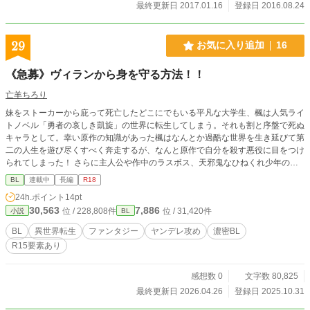
最終更新日 2017.01.16
登録日 2016.08.24
29
お気に入り追加
16
《急募》ヴィランから身を守る方法！！
亡羊ちろり
妹をストーカーから庇って死亡したどこにでもいる平凡な大学生、楓は人気ライ
トノベル「勇者の哀しき凱旋」の世界に転生してしまう。それも割と序盤で死ぬ
キャラとして。幸い原作の知識があった楓はなんとか過酷な世界を生き延びて第
二の人生を遊び尽くすべく奔走するが、なんと原作で自分を殺す悪役に目をつけ
られてしまった！ さらに主人公や作中のラスボス、天邪鬼なひねくれ少年の態
度の変化も気になり——？！ ただ平穏な生活を送りたいだけなのに、周りが俺
BL
連載中
長編
R18
を放っておいてくれない！誰でもいいから教えてくれ！ 俺がこいつらから身を
24h.ポイント
14pt
守る方法を！！ ※主人公は元々異性愛者です！ ※ヤンデレ注意！特に成長する
30,563
7,886
位 / 228,808件
位 / 31,420件
小説
BL
とはいえ攻めがかなりひどいです！ ※NLカプが登場します ※女性キャラの活躍
多め 以上、何でも大丈夫な方はどうぞ…！
BL
異世界転生
ファンタジー
ヤンデレ攻め
濃密BL
R15要素あり
感想数 0
文字数 80,825
最終更新日 2026.04.26
登録日 2025.10.31