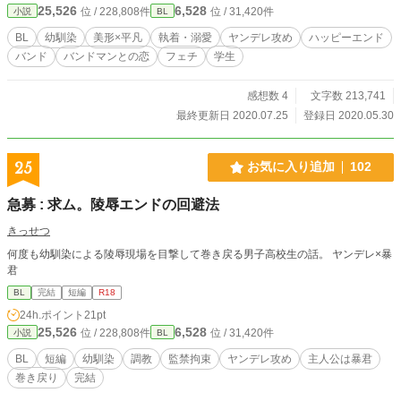
25,526
6,528
位 / 228,808件
位 / 31,420件
小説
BL
的・精神的に追い詰める描写・性描写が多い＆強いなのでご注意ください。 こ
の作品はサイト（http://momimomi777.web.fc2.com/index.html）にも掲載してお
BL
幼馴染
美形×平凡
執着・溺愛
ヤンデレ攻め
ハッピーエンド
り、さらに加筆修正を加えたものとなります。
バンド
バンドマンとの恋
フェチ
学生
感想数 4
文字数 213,741
最終更新日 2020.07.25
登録日 2020.05.30
25
お気に入り追加
102
急募 : 求ム。陵辱エンドの回避法
きっせつ
何度も幼馴染による陵辱現場を目撃して巻き戻る男子高校生の話。 ヤンデレ×暴
君
BL
完結
短編
R18
24h.ポイント
21pt
25,526
6,528
位 / 228,808件
位 / 31,420件
小説
BL
BL
短編
幼馴染
調教
監禁拘束
ヤンデレ攻め
主人公は暴君
巻き戻り
完結