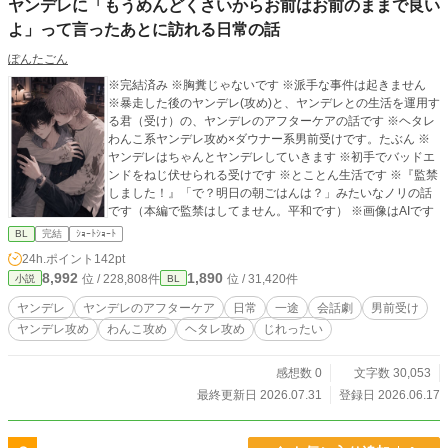
ヤンデレに「もうめんどくさいからお前はお前のままで良い
よ」って言ったあとに訪れる日常の話
ぽんたごん
※完結済み ※胸糞じゃないです ※派手な事件は起きません
※暴走した後のヤンデレ(攻め)と、ヤンデレとの生活を運用す
る君（受け）の、ヤンデレのアフターケアの話です ※ヘタレ
わんこ系ヤンデレ攻め×ダウナー系男前受けです。たぶん ※
ヤンデレはちゃんとヤンデレしていきます ※初手でバッドエ
ンドをねじ伏せられる受けです ※とことん生活です ※『監禁
しました！』「で？明日の朝ごはんは？」みたいなノリの話
です（本編で監禁はしてません。平和です） ※画像はAIです
BL
完結
ｼｮｰﾄｼｮｰﾄ
24h.ポイント
142pt
8,992
1,890
位 / 228,808件
位 / 31,420件
小説
BL
ヤンデレ
ヤンデレのアフターケア
日常
一途
会話劇
男前受け
ヤンデレ攻め
わんこ攻め
ヘタレ攻め
じれったい
感想数 0
文字数 30,053
最終更新日 2026.07.31
登録日 2026.06.17