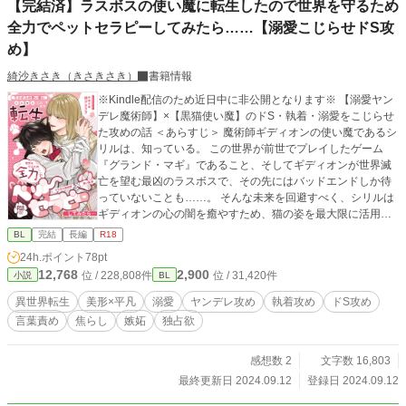
【完結済】ラスボスの使い魔に転生したので世界を守るため
全力でペットセラピーしてみたら……【溺愛こじらせドS攻
め】
綺沙きさき（きさきさき）
書籍情報
※Kindle配信のため近日中に非公開となります※ 【溺愛ヤン
デレ魔術師】×【黒猫使い魔】のドS・執着・溺愛をこじらせ
た攻めの話 ＜あらすじ＞ 魔術師ギディオンの使い魔であるシ
リルは、知っている。 この世界が前世でプレイしたゲーム
『グランド・マギ』であること、そしてギディオンが世界滅
亡を望む最凶のラスボスで、その先にはバッドエンドしか待
っていないことも……。 そんな未来を回避すべく、シリルは
ギディオンの心の闇を癒やすため、猫の姿を最大限に活用し
てペットセラピーを行う。 その甲斐あって、ギディオンの心
BL
完結
長編
R18
の闇は癒やされ、バッドエンドは回避できたと思われたが、
24h.ポイント
78pt
ある日、目を覚ますと人間の姿になっていて――！？ ＝＝＝
12,768
2,900
位 / 228,808件
位 / 31,420件
小説
BL
＝＝＝＝＝＝＝＝＝＝＝＝＝＝＝＝＝＝＝＝＝ ＊表紙イラス
ト…はやし燈様（@umknb7） ＊表紙デザイン…睦月様（http
異世界転生
美形×平凡
溺愛
ヤンデレ攻め
執着攻め
ドS攻め
s://mutsuki-design.tumblr.com/） 【Kindle配信にともなう非
言葉責め
焦らし
嫉妬
独占欲
公開のお知らせ】 いつも作品をお読みいただき、本当にあり
がとうございます！ 『ラスボスの使い魔〜』は、Kindleにて
電子書籍配信を予定しているため、近日中に本編を非公開と
感想数 2
文字数 16,803
させていただきます。 これまで応援してくださった皆さま
最終更新日 2024.09.12
登録日 2024.09.12
に、心より感謝申し上げます。 Kindle版には、本編に加え番