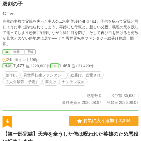
双剣の子
むーみ
突然の事故で父親を失った主人公...氷室 美玲(ﾋﾑﾛ ﾐﾚｲ)は、子供を庇って父親と同
じように車に跳ねられてしまう。再婚した母親と、新しい父親、義理の兄を残し
て逝ってしまう恐怖に戦慄しながら徐に目を閉じ、そして再び目を開けると何故
か見覚えのない路地裏に居て──！？ 異世界転生ファンタジー総受け物語、開
幕。
BL
連載中
長編
24h.ポイント
198pt
7,477
1,460
位 / 228,808件
位 / 31,420件
小説
BL
創作BL
異世界転生ファンタジー
総受け、総愛され
主人公最強（予定）
腐向け
ヤンデレ攻め
感想数 0
文字数 35,635
最終更新日 2026.08.07
登録日 2026.08.07
4
お気に入り追加
2,244
【第一部完結】天寿を全うした俺は呪われた英雄のため悪役