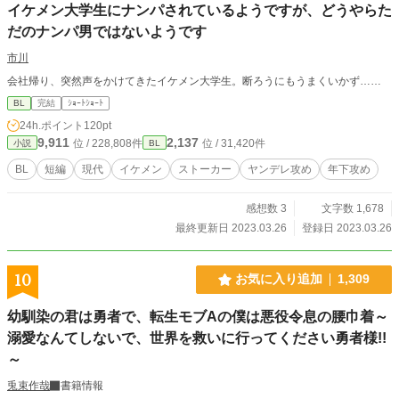
イケメン大学生にナンパされているようですが、どうやらた
だのナンパ男ではないようです
市川
会社帰り、突然声をかけてきたイケメン大学生。断ろうにもうまくいかず……
BL
完結
ｼｮｰﾄｼｮｰﾄ
24h.ポイント
120pt
9,911
2,137
位 / 228,808件
位 / 31,420件
小説
BL
BL
短編
現代
イケメン
ストーカー
ヤンデレ攻め
年下攻め
感想数 3
文字数 1,678
最終更新日 2023.03.26
登録日 2023.03.26
10
お気に入り追加
1,309
幼馴染の君は勇者で、転生モブAの僕は悪役令息の腰巾着～
溺愛なんてしないで、世界を救いに行ってください勇者様!!
～
兎束作哉
書籍情報