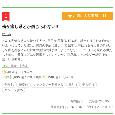
1
お気に入り追加
11
俺が癒し系とか信じられない!!
むーみ
とある悲惨な過去を持つ主人公...早乙女 美琴(ｻｵﾄﾒ ﾐｺﾄ)。誰とも深く付き合わな
いようにしていた彼は、突然の事故に遭い、“毒裁者”と呼ばれる権力者の幹部と
して国を巻き込んだ戦争の荒波に揉まれるようになり──！？ 次々と現れる男た
ちを前に、美琴はどんな選択をしていくのか。 現代風ファンタジー総受け物
語、いざ開幕。
BL
連載中
長編
24h.ポイント
967pt
1,495
240
位 / 228,808件
位 / 31,420件
小説
BL
創作BL
総受け
ファンタジー要素あり
腐向け
美人受け
ヤンデレ攻め
感想数 0
文字数 266,958
最終更新日 2026.08.07
登録日 2026.08.07