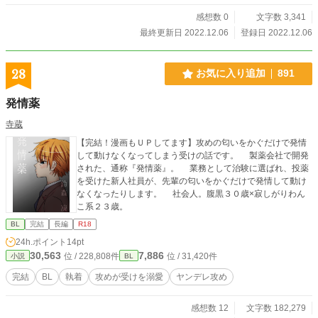
感想数 0
文字数 3,341
最終更新日 2022.12.06
登録日 2022.12.06
28
お気に入り追加
891
発情薬
寺蔵
【完結！漫画もＵＰしてます】攻めの匂いをかぐだけで発情
して動けなくなってしまう受けの話です。 製薬会社で開発
された、通称『発情薬』。 業務として治験に選ばれ、投薬
を受けた新人社員が、先輩の匂いをかぐだけで発情して動け
なくなったりします。 社会人。腹黒３０歳×寂しがりわん
こ系２３歳。
BL
完結
長編
R18
24h.ポイント
14pt
30,563
7,886
位 / 228,808件
位 / 31,420件
小説
BL
完結
BL
執着
攻めが受けを溺愛
ヤンデレ攻め
感想数 12
文字数 182,279