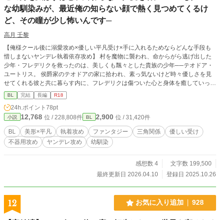
―!? ※幼少期から、数年ほどを書いてから、学園生活に入り
な幼馴染みが、最近俺の知らない顔で熱く見つめてくるけ
ます（結構時間が、ポンポン飛びます） ※18歳で成人を迎え
ど、その瞳が少し怖いんです─
る世界のお話です。一章終盤には、メインキャラは18歳を超
えています ※◆印の所はR18描写が入っています ※毎日0：0
高月 壬黎
0に更新です!! ※他作品も同時連載中です
【俺様クール後に溺愛攻め×優しい平凡受け×手に入れるためならどんな手段も
惜しまないヤンデレ執着依存攻め】 村を魔物に襲われ、命からがら逃げ出した
少年・フレデリクを救ったのは、美しくも飄々とした貴族の少年──テオドア・
ユートリス。 侯爵家のテオドアの家に拾われ、素っ気ないけど時々優しさを見
せてくれる彼と共に暮らす内に、フレデリクは傷ついた心と身体を癒していっ
た。 その十二年後。兄弟のように育った二人は、ギルドの依頼をこなす剣士と
BL
完結
長編
R18
して、穏やかな日々を過ごしていた。テオドアは相変わらずふてぶてしくて掴み
24h.ポイント
78pt
所のない男だったが、フレデリクは彼のことが大好きだった。 しかしそんな二
12,768
2,900
位 / 228,808件
位 / 31,420件
小説
BL
人の関係は、ある日を境に、突然歪み始めてしまう。 数日間の外出から戻った
テオドアは、以前とどこか様子が違っていた。 表情も、言葉遣いも、距離感さ
BL
美形×平凡
執着攻め
ファンタジー
三角関係
優しい受け
えも──まるで「別人」のように。 戸惑うフレデリクだったが、そんな彼を見つ
不器用攻め
ヤンデレ攻め
幼馴染
めるテオドアの瞳には、どこか歪んだ愛情が滲んでいた。 「──好きだ。フレデ
リクのことが、どうしようもなく、好きなんだ……」 歪な笑みと、昏い悦びに
蕩けた紫紺の瞳。 このテオドアは、本当に自分がよく知る"テオドア"なのだろう
感想数 4
文字数 199,500
か。 フレデリクは彼の変化に違和感を持つ内に、閉ざしていた"あの男"との記憶
最終更新日 2026.04.10
登録日 2025.10.26
を、嫌でも思い出すことになっていくのだが──。 終わらない執着の先にあるの
は、果たして希望か、絶望か。 三角関係×ヤンデレ×ファンタジー。
12
お気に入り追加
928