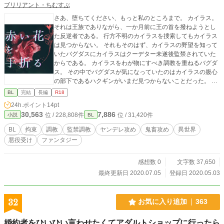
ブリリアント・ちむすぶ
さあ、堕ちてください、もっと私のところまで。 カイラス。
それは王族でありながら、一か月前に王の首を撥ねようとし
た反逆者である。 行方不明のカイラスを捜索してもカイラス
は見つからない。 それもそのはず、カイラスの野望を知って
いたバグダスにカイラスはクーデター未遂後監禁されていた
からである。 カイラスをわが物にすべき調教を重ねるバグダ
ス。 その中でバグダスが気になっていたのはカイラスの腹心
の部下であるハクギンがいまだ見つからないことだった。 前
作「異世界で恋をするのは間違っているかもしれない」の悪
BL
完結
長編
R18
役であるカイラスのその後の話です。 読まなくても問題ない
24h.ポイント
14pt
ですが、そちらもぜひご覧ください
30,563
7,886
位 / 228,808件
位 / 31,420件
小説
BL
BL
拘束
調教
監禁調教
ヤンデレ攻め
鬼畜攻め
異世界
悪役受け
ファンタジー
感想数 0
文字数 37,650
最終更新日 2020.07.05
登録日 2020.05.03
32
お気に入り追加
363
婚約者をひいひい言わせたくてアダルトショップに行ったら