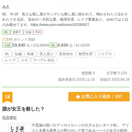
みき
BL R-18 美人な殺し屋がヤンデレな殺し屋に狙われて、鳴かされたり泣かさ
れたりする話。 攻めの一方的な愛。無理矢理、レイプ要素あり。 pixivでは１話
のみ載せてます。https://www.pixiv.net/users/30280827
BL
連載中
短編
R18
24h.ポイント
35pt
19,840
4,939
位 / 228,808件
位 / 31,420件
小説
BL
BL
短編
執着
美人受け
美形攻め
無理矢理
シリアス
レイプ
エロ
ヤンデレ攻め
感想数 0
文字数 5,120
最終更新日 2025.11.16
登録日 2025.08.26
18
お気に入り追加
337
誰が女王を殺した？
田原摩耶
不思議の国パロディのメルヘンの欠片もないダークBL。 アリ
スと名乗る異界人の男のせいで母であるハートの女王が処刑