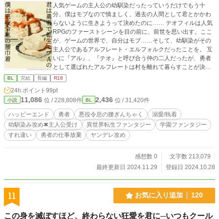
人気ゲームの主人公の幼馴染だったっていうだけでもう十
分。僕はモブなので慎ましく、過去の人間として君とかかわ
らないように生きようって決めたのに…… テオフィルは人気
RPGのファーストシーンを目の前に、前世を思い出す。ここ
が、ゲームの世界で、自分はモブ……そして、幼馴染がその
主人公であるアルフレート・エルフォルクだったことを。 互
いに『アル』、『テオ』と呼び合う仲の二人だったが、勇者
として選ばれたアルフレートは村を離れて暮らすことが決ま
る。ずっと一緒にいられると思っていたのに、そんな思いも
BL
完結
長編
R18
むなしくアルフレートに「迎えに行くから、待っていて」と
24h.ポイント
99pt
約束され別れを告げられたテオフィル。 その数年後、テオフ
11,086
2,436
位 / 228,808件
位 / 31,420件
小説
BL
ィルは魔法の才能があると発覚し伯爵家の養子になるが、弟
が生まれ自分の存在理由を見失ってしまう。そんな中、勇者
ハッピーエンド
勇者
悪役令息の腰ぎんちゃく
溺愛/執着
となり公爵家の養子になったアルフレートを夜会で見かけ
幼馴染み攻め✖︎主人公受け
異世界転生ファンタジー
学園ファンタジー
る。しかし、別世界の人間になってしまったアルフレートに
すれ違い
勇者の仕事放棄
ヤンデレ攻め
話しかけることはできずにいた。 そのまた数年が経ち、テオ
フィルはアルメヒティヒカレッジに入学する。だがそこで再
会したのは――？ なんで、ここにいるの!? 今頃、世界を救
感想数 0
文字数 213,079
う旅に出てるんじゃなかったの!? 旅に出ているはずのアルフ
最終更新日 2024.11.29
登録日 2024.10.28
レートは、なぜか編入生として学園へ。しかも、ほとんど世
界の危機をどうにかした……というようなことを言う。 おか
しい。だって、アルフレートは、この学園に編入してくるは
11
お気に入り追加
120
ずないのに!! 「勇者の権力を使って、入学させてもらったん
だ。約束、覚えてるよね。テオ」 十一年後に再会した幼馴染
この身を滅ぼすほど、終わらない狂愛を君に─いつもクール
の勇者は執着心バリバリの爽やかヤンデレになっていて―