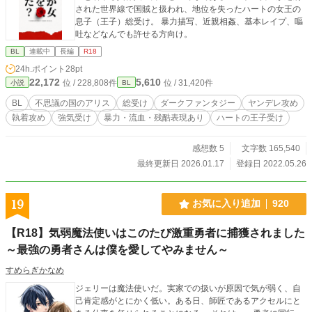
された世界線で国賊と扱われ、地位を失ったハートの女王の
息子（王子）総受け。 暴力描写、近親相姦、基本レイプ、嘔
吐などなんでも許せる方向け。
BL
連載中
長編
R18
24h.ポイント
28pt
22,172
5,610
位 / 228,808件
位 / 31,420件
小説
BL
BL
不思議の国のアリス
総受け
ダークファンタジー
ヤンデレ攻め
執着攻め
強気受け
暴力・流血・残酷表現あり
ハートの王子受け
感想数 5
文字数 165,540
最終更新日 2026.01.17
登録日 2022.05.26
19
お気に入り追加
920
【R18】気弱魔法使いはこのたび激重勇者に捕獲されました
～最強の勇者さんは僕を愛してやみません～
すめらぎかなめ
ジェリーは魔法使いだ。実家での扱いが原因で気が弱く、自
己肯定感がとにかく低い。ある日、師匠であるアクセルにと