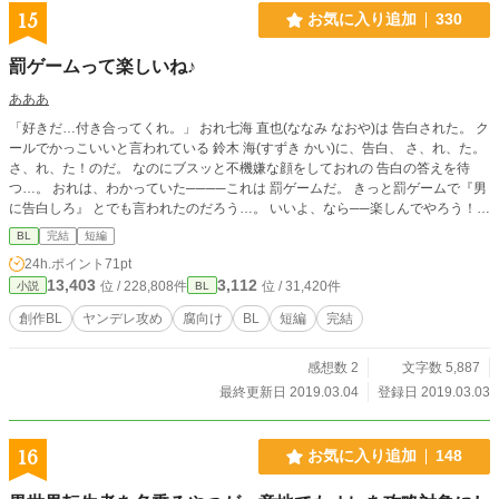
うなネタを何度でもこするのは好きだからです。受けちゃん
15
お気に入り追加
330
には知らない間に妊娠していて欲しい欲望。 ・他の異世界話
と同じ世界観。でも今度は国ごと新規です。 ・短編にした
罰ゲームって楽しいね♪
い。（野望 ・転生主人公 ・男女関係なく子供が産める魔法と
かある異世界が舞台。 ・R18描写があるお話にはタイトルの
あああ
頭に*を付けます。
「好きだ…付き合ってくれ。」 おれ七海 直也(ななみ なおや)は 告白された。 ク
ールでかっこいいと言われている 鈴木 海(すずき かい)に、告白、 さ、れ、た。
さ、れ、た！のだ。 なのにブスッと不機嫌な顔をしておれの 告白の答えを待
つ…。 おれは、わかっていた────これは 罰ゲームだ。 きっと罰ゲームで『男
に告白しろ』 とでも言われたのだろう…。 いいよ、なら──楽しんでやろう！！
てめぇの嫌そうなゴミを見ている顔が こっちは好みなんだよ！どーだ、キモイ
BL
完結
短編
だろ！ ひょんなことで海とつき合ったおれ…。 だが、それが…とんでもないこ
24h.ポイント
71pt
とになる。 ────あぁ、罰ゲームって楽しいね♪ この作品はpixivにも記載され
13,403
3,112
位 / 228,808件
位 / 31,420件
小説
BL
ています。
創作BL
ヤンデレ攻め
腐向け
BL
短編
完結
感想数 2
文字数 5,887
最終更新日 2019.03.04
登録日 2019.03.03
16
お気に入り追加
148