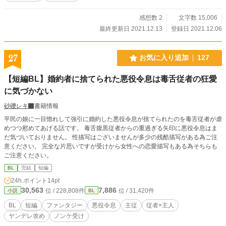
がったまま、食事を摂らされ、また、意識を失う。 そんな
日々が、もう2年も過ぎ去った。 「愛している」 唱えるよう
感想数 2
文字数 15,006
に呟かれても、これをどうして愛と受け入れられるというの
最終更新日 2021.12.13
登録日 2021.12.06
だろう。 その言葉はただの呪いだ。 死すら許されない終わり
のない時間の中で、ずっと子供を望み続けていた従兄弟がつ
いに、解放の条件を子供とした。 道具のように子供を作るこ
27
お気に入り追加
127
とを強いられたルディは、果たして自分の自由のために新た
な犠牲を生み出すことが出来るのか。それとも。 ・上記のあ
【短編BL】婚約者に捨てられた悪役令息は毒舌従者の狂愛
らすじだと、若干内容とずれが発生しましたが気のせいで
に気づかない
す。 ・突発的な投げっぱなしの短編の予定です。 ・薄暗くっ
てドシリアスで救いがなくて陰鬱としていて、エロい話が書
砂礫レキ
書籍情報
きたかった、などと筆者は供述しており…… ・数話は続くか
もしれませんがそれ以上の続きなどない(*＾ー＾*)ﾆｺｯ! ・本文
平民の娘に一目惚れして強引に婚約した悪役令息が捨てられたのを毒舌従者が虐
に既視感ありまくりかもしれませんが愛早の書くえろにバリ
めつつ慰めてあげる話です。 毒舌腹黒従者からの重過ぎる矢印に悪役令息はま
エーションなど存在しません。 ・婚約破棄され（ryの殿下も1
だ気づいておりません。 性描写はございませんが多少の残酷描写がある為ご注
歩間違うとこうなった……かもしれない。 ・世界観が婚約破
意ください。 完全な片思いですが受けから女性への恋愛描写もある為そちらも
棄され（ryと同一で別の国のお話なだけなので、子供は同じ
ご注意ください。
理屈で出来ます ・ビバ☆男性妊娠要素！！！Hey！
BL
完結
短編
24h.ポイント
14pt
30,563
7,886
位 / 228,808件
位 / 31,420件
小説
BL
BL
短編
ファンタジー
悪役令息
主従
従者×主人
ヤンデレ攻め
ノンケ受け