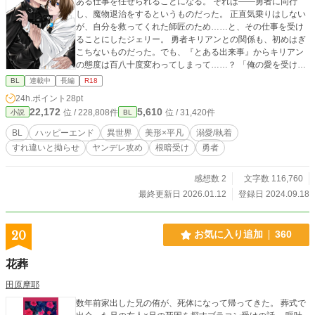
ある仕事を任せられることになる。 それは――勇者に同行
し、魔物退治をするというものだった。 正直気乗りはしない
が、自分を救ってくれた師匠のため……と、その仕事を受け
ることにしたジェリー。 勇者キリアンとの関係も、初めはぎ
こちないものだった。でも、『とある出来事』からキリアン
の態度は百八十度変わってしまって……？ 「俺の愛を受け取
ってくれなきゃ、世界なんて救わないから」 「本当のことを
BL
連載中
長編
R18
言えば、ジェリー以外いらない」 重すぎる愛情を向ける最強
24h.ポイント
28pt
勇者さん×気弱で自己肯定感底辺の魔法使い。 ――この関係
22,172
5,610
位 / 228,808件
位 / 31,420件
小説
BL
は、運命ですか？ ―― ■第１３回BL小説大賞応募作品です。
■hotランキング ３４位ありがとうございます♡ ■表紙イラ
BL
ハッピーエンド
異世界
美形×平凡
溺愛/執着
ストはたちばなさまに有償にて描いていただきました。保存
すれ違いと拗らせ
ヤンデレ攻め
根暗受け
勇者
転載等は一切禁止になります。 ■掲載先→アルファポリス
（先行公開）、ムーンライトノベルズ、エブリスタ、ピクシ
ブ
感想数 2
文字数 116,760
最終更新日 2026.01.12
登録日 2024.09.18
20
お気に入り追加
360
花葬
田原摩耶
数年前家出した兄の侑が、死体になって帰ってきた。 葬式で