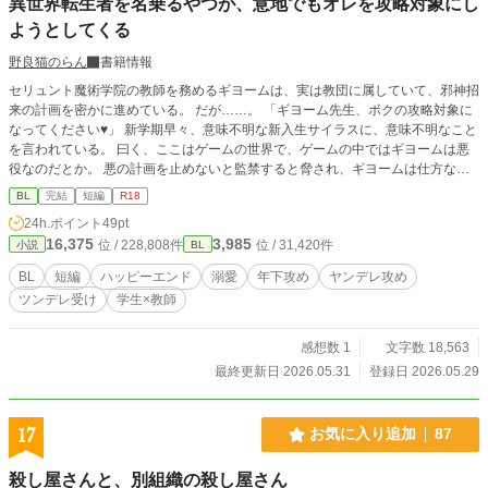
異世界転生者を名乗るやつが、意地でもオレを攻略対象にし
ようとしてくる
野良猫のらん
書籍情報
セリュント魔術学院の教師を務めるギヨームは、実は教団に属していて、邪神招
来の計画を密かに進めている。 だが……。 「ギヨーム先生、ボクの攻略対象に
なってください♥」 新学期早々、意味不明な新入生サイラスに、意味不明なこと
を言われている。 曰く、ここはゲームの世界で、ゲームの中ではギヨームは悪
役なのだとか。 悪の計画を止めないと監禁すると脅され、ギヨームは仕方なく
「攻略対象」になった。 自分よりも狂気（と書いてヤンデレと読む）に侵され
BL
完結
短編
R18
たサイラスを前に、ギヨームはたじたじになり……。 短編の予定です！ R１８
24h.ポイント
49pt
の話のタイトルには*をつけます！
16,375
3,985
位 / 228,808件
位 / 31,420件
小説
BL
BL
短編
ハッピーエンド
溺愛
年下攻め
ヤンデレ攻め
ツンデレ受け
学生×教師
感想数 1
文字数 18,563
最終更新日 2026.05.31
登録日 2026.05.29
17
お気に入り追加
87
殺し屋さんと、別組織の殺し屋さん