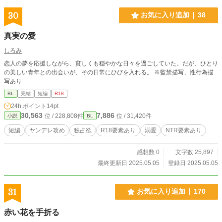
30
お気に入り追加
38
真実の愛
しろみ
恋人の夢を応援しながら、貧しくも穏やかな日々を過ごしていた。だが、ひとり
の美しい青年との出会いが、その日常にひびを入れる。 ※監禁描写、性行為描
写あり
BL
完結
短編
R18
24h.ポイント
14pt
30,563
7,886
位 / 228,808件
位 / 31,420件
小説
BL
短編
ヤンデレ攻め
独占欲
R18要素あり
溺愛
NTR要素あり
感想数 0
文字数 25,897
最終更新日 2025.05.05
登録日 2025.05.05
31
お気に入り追加
170
赤い花を手折る