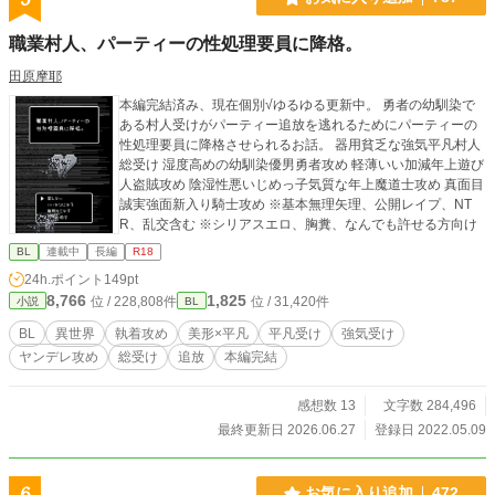
職業村人、パーティーの性処理要員に降格。
田原摩耶
本編完結済み、現在個別√ゆるゆる更新中。 勇者の幼馴染で
ある村人受けがパーティー追放を逃れるためにパーティーの
性処理要員に降格させられるお話。 器用貧乏な強気平凡村人
総受け 湿度高めの幼馴染優男勇者攻め 軽薄いい加減年上遊び
人盗賊攻め 陰湿性悪いじめっ子気質な年上魔道士攻め 真面目
誠実強面新入り騎士攻め ※基本無理矢理、公開レイプ、NT
R、乱交含む ※シリアスエロ、胸糞、なんでも許せる方向け
BL
連載中
長編
R18
24h.ポイント
149pt
8,766
1,825
位 / 228,808件
位 / 31,420件
小説
BL
BL
異世界
執着攻め
美形×平凡
平凡受け
強気受け
ヤンデレ攻め
総受け
追放
本編完結
感想数 13
文字数 284,496
最終更新日 2026.06.27
登録日 2022.05.09
6
お気に入り追加
472