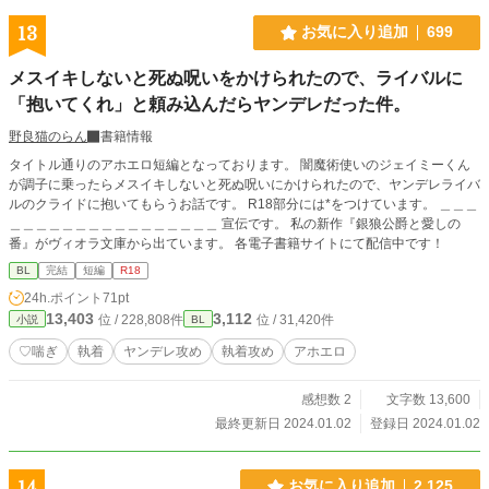
外編も収録しております（内容は紙書籍とBOOTHの電子書籍
と同じです）。 Kindle Unlimitedにも対応予定ですので、ご
13
お気に入り追加
699
興味がありましたらぜひお手に取っていただけると嬉しいで
す！ 今後とも、どうぞよろしくお願いいたします。
メスイキしないと死ぬ呪いをかけられたので、ライバルに
「抱いてくれ」と頼み込んだらヤンデレだった件。
野良猫のらん
書籍情報
タイトル通りのアホエロ短編となっております。 闇魔術使いのジェイミーくん
が調子に乗ったらメスイキしないと死ぬ呪いにかけられたので、ヤンデレライバ
ルのクライドに抱いてもらうお話です。 R18部分には*をつけています。 ＿＿＿
＿＿＿＿＿＿＿＿＿＿＿＿＿＿＿＿ 宣伝です。 私の新作『銀狼公爵と愛しの
番』がヴィオラ文庫から出ています。 各電子書籍サイトにて配信中です！
BL
完結
短編
R18
24h.ポイント
71pt
13,403
3,112
位 / 228,808件
位 / 31,420件
小説
BL
♡喘ぎ
執着
ヤンデレ攻め
執着攻め
アホエロ
感想数 2
文字数 13,600
最終更新日 2024.01.02
登録日 2024.01.02
14
お気に入り追加
2,125