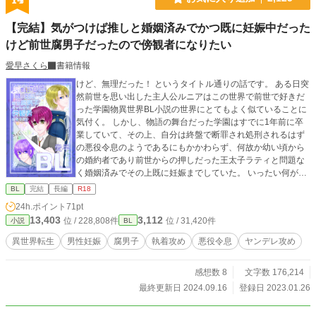
【完結】気がつけば推しと婚姻済みでかつ既に妊娠中だった
けど前世腐男子だったので傍観者になりたい
愛早さくら
書籍情報
けど、無理だった！ というタイトル通りの話です。 ある日突
然前世を思い出した主人公ルニアはこの世界で前世で好きだ
った学園物異世界BL小説の世界にとてもよく似ていることに
気付く。 しかし、物語の舞台だった学園はすでに1年前に卒
業していて、その上、自分は終盤で断罪され処刑されるはず
の悪役令息のようであるにもかかわらず、何故か幼い頃から
の婚約者であり前世からの押しだった王太子ラティと問題な
く婚姻済みでその上既に妊娠までしていた。 いったい何がど
うなっているのか。 よくよく思い返してみると今世のことも
BL
完結
長編
R18
基本的には思い出せるのに肝心の学園時代の記憶だけが曖昧
24h.ポイント
71pt
で……――しかも小説の主人公だったはずの受けは自分の従
13,403
3,112
位 / 228,808件
位 / 31,420件
小説
BL
者になっている？ 混乱したルニアは思わず伴侶であるラティ
に全てぶちまけ傍観者になりたいので離縁して欲しいと懇願
異世界転生
男性妊娠
腐男子
執着攻め
悪役令息
ヤンデレ攻め
していた。 「そんなの、するはずないだろ？」 にっこり笑っ
ているにもかかわらず内心激怒していたラティに軟禁されて
感想数 8
文字数 176,214
――……？！これ、溺愛どころか執着されてる？！てゆっか
ラティってヤンデレでは？ ってなってるルニアが色々諸々思
最終更新日 2024.09.16
登録日 2023.01.26
い出して諦めて今を受け入れるようになるまでのお話。の予
定です！ あんまり何も起こりません、いつも通り。 ・似たよ