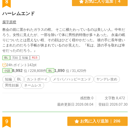
8
お気に入り追加
4
ハーレムエンド
腐字原橙
教会の前に置かれたガラスの棺。 そこに横たわっているのは美しい人。中年だ
ろう。女性に見えたが、一部を除いて体に男性的特徴が多々あった。 永遠の眠
りについたとは思えない程、その顔はひどく穏やかだった。 彼の手に長年使い
こまれたのだろう手帳が挟まれているのが見えた。 『私は、誰の手を取れば幸
せだったのだろう。』
BL
完結
短編
R15
24h.ポイント
142pt
8,992
1,890
位 / 228,808件
位 / 31,420件
小説
BL
短編
BL
カントボーイ
メリバ／ハッピーエンド
ヤンデレ攻め
男性妊娠
ネームレス
感想数 0
文字数 8,472
最終更新日 2026.08.04
登録日 2026.07.30
9
お気に入り追加
206