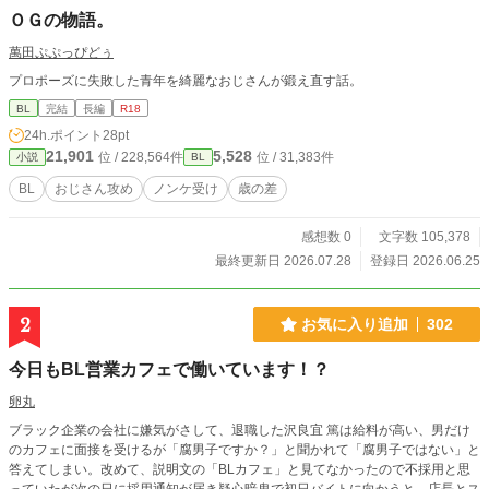
ＯＧの物語。
萬田ぷぷっぴどぅ
プロポーズに失敗した青年を綺麗なおじさんが鍛え直す話。
BL
完結
長編
R18
24h.ポイント
28pt
21,901
5,528
位 / 228,564件
位 / 31,383件
小説
BL
BL
おじさん攻め
ノンケ受け
歳の差
感想数 0
文字数 105,378
最終更新日 2026.07.28
登録日 2026.06.25
2
お気に入り追加
302
今日もBL営業カフェで働いています！？
卵丸
ブラック企業の会社に嫌気がさして、退職した沢良宜 篤は給料が高い、男だけ
のカフェに面接を受けるが「腐男子ですか？」と聞かれて「腐男子ではない」と
答えてしまい。改めて、説明文の「BLカフェ」と見てなかったので不採用と思