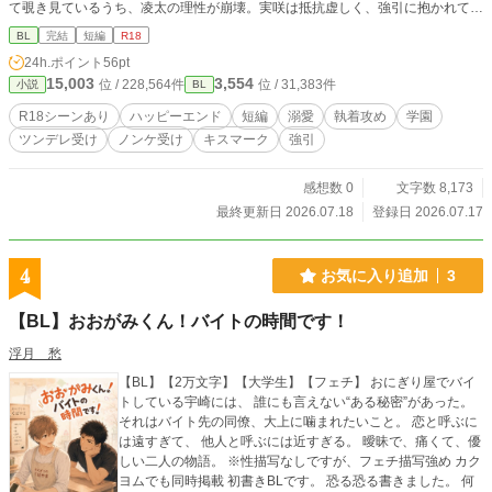
て覗き見ているうち、凌太の理性が崩壊。実咲は抵抗虚しく、強引に抱かれてし
まった。 それ以来、独占欲に火がついた凌太から、毎日猛烈に追いかけ回され
BL
完結
短編
R18
る実咲。 周囲の嫉妬や悪意が渦巻く中、二人の関係はエスカレートしていき─
24h.ポイント
56pt
─。 強引な執着イケメン×流されツンデレ男子の、過激で甘い学園BL。
15,003
3,554
位 / 228,564件
位 / 31,383件
小説
BL
R18シーンあり
ハッピーエンド
短編
溺愛
執着攻め
学園
ツンデレ受け
ノンケ受け
キスマーク
強引
感想数 0
文字数 8,173
最終更新日 2026.07.18
登録日 2026.07.17
4
お気に入り追加
3
【BL】おおがみくん！バイトの時間です！
浮月 愁
【BL】【2万文字】【大学生】【フェチ】 おにぎり屋でバイ
トしている宇崎には、 誰にも言えない“ある秘密”があった。
それはバイト先の同僚、大上に噛まれたいこと。 恋と呼ぶに
は遠すぎて、 他人と呼ぶには近すぎる。 曖昧で、痛くて、優
しい二人の物語。 ※性描写なしですが、フェチ描写強め カク
ヨムでも同時掲載 初書きBLです。 恐る恐る書きました。 何