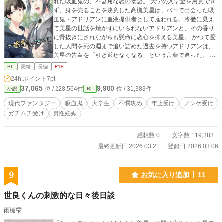
れた吸血鬼の、不器用な恋の物語。 大学の入学金を用意でき
ず、身を売ることを決意した高槻美星は、バーで出会った吸
血鬼・アドリアンに血液提供者として雇われる。冷徹に見え
て美星の世話を焼かずにいられないアドリアンと、その香り
に骨抜きにされながらも懸命に恋心を抑える美星。 かつて愛
した人間を死の淵まで追い詰めた過去を持つアドリアンは、
美星の告白を「引き返せなくなる」という言葉で遮った。 女
性しか愛せないと言い張るアドリアン。愛を拒まれてもそば
BL
完結
長編
R18
にいることを選んだ美星。血を介してつながれた二人の距離
24h.ポイント
7pt
は、果たして縮まるのか。 家族の愛を知らずに育ったヘタレ
37,065
9,900
位 / 228,564件
位 / 31,383件
小説
BL
攻め×愛することを恐れる強い受けの、じれったくて切ない純
愛BL。 ※吸血鬼が受けです。 ※不憫健気攻めと、クールガ
現代ファンタジー
吸血鬼
大学生
不憫攻め
年上受け
ノンケ受け
チムチ吸血鬼受けです！ ※受けが過去に女性と関係があった
ガチムチ受け
男性妊娠
描写があります。 ※ムーンライトノベルズ、エブリスタ、pix
ivでも掲載しています。 ！！！スピンオフ「愛を知らない子
ども」公開しています！！！ レミと雷理のお話です！ https://
感想数 0
文字数 119,383
www.alphapolis.co.jp/novel/202028331/263040275
最終更新日 2026.03.21
登録日 2026.03.06
9
お気に入り追加
11
世良くんの刺激的な日々後日談
雨樋雫