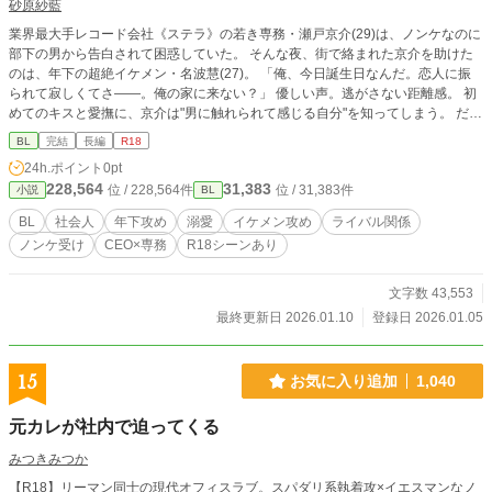
砂原紗藍
業界最大手レコード会社《ステラ》の若き専務・瀬戸京介(29)は、ノンケなのに
部下の男から告白されて困惑していた。 そんな夜、街で絡まれた京介を助けた
のは、年下の超絶イケメン・名波慧(27)。 「俺、今日誕生日なんだ。恋人に振
られて寂しくてさ――。俺の家に来ない？」 優しい声。逃がさない距離感。 初
めてのキスと愛撫に、京介は"男に触れられて感じる自分"を知ってしまう。 だ
が、その一週間後。 日本最大級の音楽フェス《SONIC WAVE》―― 経済効果10
BL
完結
長編
R18
0億円とも言われる、その配信権を巡るプレゼン会場で、京介は息を呑んだ。 壇
24h.ポイント
0pt
上に立っていたのは、あの夜の青年・慧。 彼の正体は、新興配信会社《ECHO-
228,564
31,383
位 / 228,564件
位 / 31,383件
小説
BL
エコー-》のCEO。 業界では“天才”と囁かれる、ステラの最大のライバルだっ
た。 業界最大手 vs 弱小スタートアップ。 ビジネスではライバル、ベッドの上で
BL
社会人
年下攻め
溺愛
イケメン攻め
ライバル関係
は――？ 立場、プライド、そして100億のマネー。 すべてを賭けた勝負の中
ノンケ受け
CEO×専務
R18シーンあり
で、二人の関係は否応なく加速していく。 「もう隠さない。京介が俺の恋人だ
って、世界中に言いたい」 年下天才CEOの一途すぎる溺愛 × ノンケ専務の“目覚
め”。 一夜の過ちから始まる、 危険で甘い、ビジネス×ラブロマンス。 ※アナザ
文字数 43,553
ーストーリー 【運命の人が敵対企業の専務だったので、ビジネスも恋も全部奪
最終更新日 2026.01.10
登録日 2026.01.05
いました】 （名波慧視点）投稿しました。
15
お気に入り追加
1,040
元カレが社内で迫ってくる
みつきみつか
【R18】リーマン同士の現代オフィスラブ。スパダリ系執着攻×イエスマンなノ