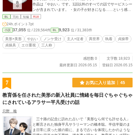
作品は「やおい」です。1話以外のすべての話でサービスシー
ンが含まれています。 ・女の子が好きになる……という感じ
の描写も少しだけあります。結ばれることもありませんし、
BL
完結
短編
R18
女の子との性描写もありませんが、苦手な方は注意してくだ
24h.ポイント
7pt
さい
37,055
9,923
位 / 228,564件
位 / 31,383件
小説
BL
美形×美形
やおい
ノンケ受け
主人×従者
異世界
執着
貞操帯
貞操具
エロ重視
三人称
感想数 0
文字数 18,923
最終更新日 2026.05.15
登録日 2026.05.15
7
お気に入り追加
45
教育係を任された美形の新入社員に情緒を毎日ぐちゃぐちゃ
にされているアラサー平凡受けの話
只野 唯
三十路の記念に訪れた占いで「美形なら何でも許せる人」
と断言された独身平凡サラリーマンの橋本聡。半信半疑のま
ま日常に戻った彼の前に、まるで占いを体現したかのような