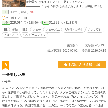
か地雷があればコメントにて教えてください… ――――――
――――― こちらの物語は続編があります。 続編はR18とな
るため、あらかじめR18指定しております。
BL
連載中
短編
R18
24h.ポイント
0pt
228,564
31,383
位 / 228,564件
位 / 31,383件
小説
BL
BL
短編
日常
フェチ
フェチズム
大学生×大学生
ノンケ受け
アルバイト
ハッピーエンド？
感想数 0
文字数 20,793
最終更新日 2026.07.01
登録日 2026.06.15
5
お気に入り追加
10
一番美しい星
冲令子
※ 人によっては苦手と感じる可能性のある描写や展開が幅広く含まれます。細
かな注意書きは省略させていただきますが、タグをご確認するなど、ご自身の判
断において閲覧をお願いいたします。 健気一途攻め×強メンタルノンケ受け 宣
教師団の通訳として閔国を訪れた藤千代は、北方から来た留学生リュカの語学指
南役を任される。異国で孤立するリュカに、かつての自分を重ねた藤千代は親身