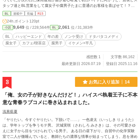
っていたが次の日に採用通知が届き疑心暗鬼で初日バイトに向かうと、店長とス
タッフ達とBL営業をして腐女子や腐男子たまに普通のお客様を喜ばせて！？ノ
ンケBL初心者のバイトと同性愛者の店長のノンケから始まるBLコメディ ※ 不定
BL
連載中
長編
R15
期更新です。
24h.ポイント
120pt
9,649
2,061
位 / 228,564件
位 / 31,383件
小説
BL
BL
ハッピーエンド
年の差
ノンケ受け
ドタバタコメディ
腐女子
カフェ/喫茶店
腐男子
イケメン×平凡
感想数 1
文字数 86,162
最終更新日 2026.07.19
登録日 2025.11.16
3
お気に入り追加
14
「俺、女の子が好きなんだけど！」ハイスペ執着王子に不本
意な青春ラブコメに巻き込まれました。
浅葱藍夏
「ヤりたい。今すぐヤりたい。下脱いで……」 一色凌太（いっしき りょうた）
は、学年トップを争うモテ男。 沢城実咲（さわしろ みさき）は、その可愛さゆ
えに女子から目をつけられている男子。 ある日の昼下がり、自習中の化学実験
室で二人が微睡んでいると、教師たちの濃厚な情事が始まってしまう。息を潜め