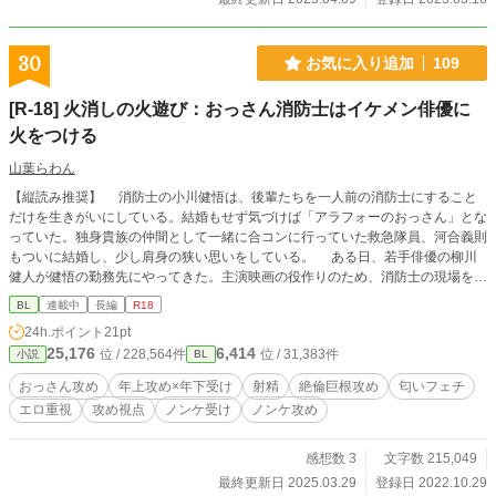
30
お気に入り追加
109
[R-18] 火消しの火遊び：おっさん消防士はイケメン俳優に
火をつける
山葉らわん
【縦読み推奨】 消防士の小川健悟は、後輩たちを一人前の消防士にすること
だけを生きがいにしている。結婚もせず気づけば「アラフォーのおっさん」とな
っていた。独身貴族の仲間として一緒に合コンに行っていた救急隊員、河合義則
もついに結婚し、少し肩身の狭い思いをしている。 ある日、若手俳優の柳川
健人が健悟の勤務先にやってきた。主演映画の役作りのため、消防士の現場を学
びたいのだと云う。「役作りのためなら何でもやります！」と健人は言うが、健
BL
連載中
長編
R18
悟は、健人の覚悟が本物かにわかには信じられなかった。芸能界という華やかな
24h.ポイント
21pt
世界と市民の安全を守る命の現場とでは、住む世界が違うからだ。 初日に健
25,176
6,414
位 / 228,564件
位 / 31,383件
小説
BL
悟は風呂場で健人にちょっかいをかける。しかし、その小さな火遊びがもとで、
健悟と健人は急接近してゆくことになる。 ※ 【地雷について】 第三章の全体
おっさん攻め
年上攻め×年下受け
射精
絶倫巨根攻め
匂いフェチ
にわたって主人公と女性キャラの恋愛模様が出てきます。BL作品に女性キャラ
エロ重視
攻め視点
ノンケ受け
ノンケ攻め
が大きな役割をもって描かれるのを好まない方がおられましたら、読み飛ばして
いただくことをお勧めします。
感想数 3
文字数 215,049
最終更新日 2025.03.29
登録日 2022.10.29