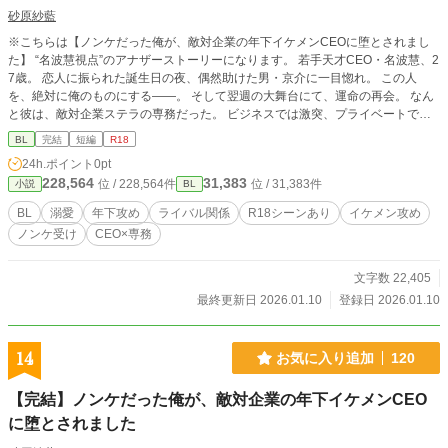
砂原紗藍
※こちらは【ノンケだった俺が、敵対企業の年下イケメンCEOに堕とされまし
た】 “名波慧視点”のアナザーストーリーになります。 若手天才CEO・名波慧、2
7歳。 恋人に振られた誕生日の夜、偶然助けた男・京介に一目惚れ。 この人
を、絶対に俺のものにする――。 そして翌週の大舞台にて、運命の再会。 なん
と彼は、敵対企業ステラの専務だった。 ビジネスでは激突、プライベートでは
一途に口説き落とす。 ビジネスライバルでも諦めない。 技術で、想いで、全て
BL
完結
短編
R18
を賭けて――。 一目惚れから始まる、攻めの純愛ストーリー。 ※本編完結済
24h.ポイント
0pt
み。 先に【ノンケだった俺が、敵対企業の年下イケメンCEOに堕とされまし
228,564
31,383
位 / 228,564件
位 / 31,383件
小説
BL
た】 を読まれることをおすすめします。 R描写あり。
BL
溺愛
年下攻め
ライバル関係
R18シーンあり
イケメン攻め
ノンケ受け
CEO×専務
文字数 22,405
最終更新日 2026.01.10
登録日 2026.01.10
14
お気に入り追加
120
【完結】ノンケだった俺が、敵対企業の年下イケメンCEO
に堕とされました