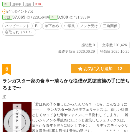
になって寄り添い、リュカも次第に心を開いていく。 そんな折、藤千代は皇帝
BL
連載中
短編
R18
の長子・允耀皇子と出会う。傲慢な允耀に反発する藤千代だが、次第に惹かれて
24h.ポイント
7pt
いき──
37,065
9,900
位 / 228,564件
位 / 31,383件
小説
BL
ハッピーエンド
BL
年下攻め
中華風
ノンケ受け
三角関係
寝取られ（NTR）
感想数 0
文字数 101,426
最終更新日 2026.06.29
登録日 2025.10.25
6
お気に入り追加
12
ランガスター家の食卓〜清らかな従僕が悪徳貴族の手に堕ち
るまで〜
掟
「君はあの子を犯したかったんだろ？ ほら、こんなふうに
——」 ランガスター家の当主フェリックスは、新しい従僕
としてやってきた青年シャノンに一目惚れしてしまう。 麗
しいシャノンを手籠めにしようと画策したフェリックスは、
清らかな青年を淫らに堕としてゆく。 サディスティックな
若き貴族×執事を目指す青年の話です。 ＊＊＊ ・この