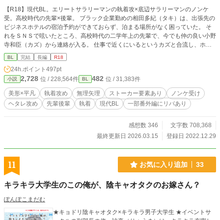
【R18】現代BL。エリートサラリーマンの執着攻×底辺サラリーマンのノンケ
受。高校時代の先輩×後輩。 ブラック企業勤めの相田多紀（タキ）は、出張先の
ビジネスホテルの宿泊予約ができておらず、泊まる場所がなく困っていた。 そ
れをＳＮＳで呟いたところ、高校時代の二学年上の先輩で、今でも仲の良い小野
寺和臣（カズ）から連絡が入る。 仕事で近くにいるというカズと合流し、ホテ
ルの同じ部屋に泊まらせてもらうタキだったが、カズの様子はいつもと違ってい
BL
完結
長編
R18
て……。 真夜中。寝ぼけているカズから口づけられて困惑するタキに、カズは
24h.ポイント
497pt
言う。 「わかってる。わかってて、やってる。多紀くん。何も間違いじゃな
2,728
482
位 / 228,564件
位 / 31,383件
小説
BL
い」 ヘタレでストーカー気味の、受を好きすぎる攻による、ノンケ受への強制
性交もの。 痛い系ではないですが、導入は強姦です。性描写等は※をつけます
美形×平凡
執着攻め
無理矢理
ストーカー要素あり
ノンケ受け
が、全体的にR18。 エロ描写の練習がてら。一人称。 明るいラブコメ路線。ハ
ヘタレ攻め
先輩後輩
執着
現代BL
一部番外編にリバあり
ッピーエンドです。 各章の最終話には*をつけます。 現代BL / 執着攻 / 片想い
/ ストーカー / イケメン攻 / ハイスペ攻 / ヘタレ攻 / サラリーマン同士 / 平凡受 / ノ
ンケ受 / ちょっとアホの子 / 無理矢理 / アナル / 開発 / 浣腸 / 強制性交 / 言葉責め /
感想数 346
文字数 708,368
淫語 / アナル舐め / 中出し / 玩具 / アナルプラグ / スパンキング / 拘束 / 首輪 / フェ
最終更新日 2026.03.15
登録日 2022.12.29
ラ（攻→受、受→攻） / ６９ / オノマトペ / 快楽堕ち / ドライオーガズム / 尿道責
め / 一部番外編にリバあり / ◆登場人物（第一部第一話時点） 相田多紀 …受、
24歳、167cm、平凡、高卒営業 小野寺和臣…攻、27歳、185cm、イケメン、難
11
お気に入り追加
33
関私大卒商社総合職 ※完結しました。番外編は不定期更新です。※
キラキラ大学生のこの俺が、陰キャオタクのお嫁さん？
ぽんぽこまだむ
★キョドリ陰キャオタク×キラキラ男子大学生 ★イベントサ