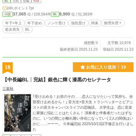
BL
完結
短編
R18
24h.ポイント
7pt
37,065
9,900
位 / 228,564件
位 / 31,383件
小説
BL
年下×年上
年下攻め
ノンケ受け
強気受け
拘束
無理矢理？
処女喪失
BL
感想数 0
文字数 10,978
最終更新日 2025.11.23
登録日 2025.11.23
18
お気に入り追加
19
【中長編BL┊︎完結】銀色に輝く漆黒のセレナータ
三葉秋
｢受け止める！お前のその……恋人になりたいって気持ち、全
部受け止めるから！｣ 音大生×音大生 トランペッターとピアニ
ストの音大キャンパスライフの恋物語。 大学生は、恋に音楽
に家族に悩むことはたくさん！ 演奏者と伴奏者だったはずな
のに、いつの間にか離れ難い存在になっていく2人の関係はい
かに……ーーー。 ※本編完結 2025/10/13誤字修正を行いまし
た