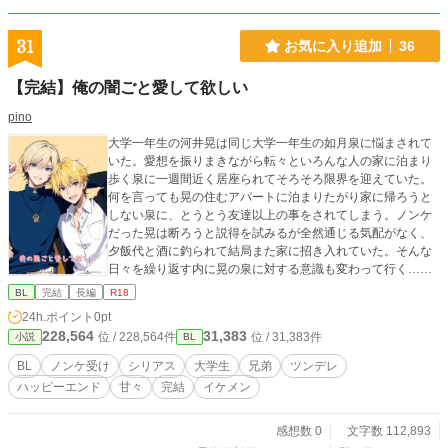
31
お気に入り追加
36
【完結】俺の闇ごと愛して欲しい
pino
大学一年生の河井晃は同じ大学一年生の如月泉に悩まされて
いた。愛想を振りまきながら転々といろんな人の家に泊まり
歩く泉に一週間近く居座られてそろそろ限界を迎えていた。
何を言っても晃の住むアパートに泊まりたがり家に帰ろうと
しない泉に、とうとう友達以上の事をされてしまう。ノンケ
だった晃は断ろうと説得を試みるが全然通じる気配がなく、
夕飯代と酒に釣られて結局また家に招き入れていた。そんな
日々を繰り返す内に晃の泉に対する意識も変わって行く……
BLです。 ワンコ×ノンケ（デレ×ツンデレ）のお話です。 性
BL
完結
長編
R18
的描写有り。
24h.ポイント
0pt
228,564
31,383
位 / 228,564件
位 / 31,383件
小説
BL
BL
ノンケ受け
シリアス
大学生
兄弟
ツンデレ
ハッピーエンド
甘々
完結
イケメン
感想数 0
文字数 112,893