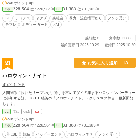
24h.ポイント
0pt
ったけれど、とにかく。 独りぼっちになってしまった。だから。 傘も差せない
228,564
31,383
位 / 228,564件
位 / 31,383件
小説
BL
雨の中、コンクリートジャングルの中で、俺は。 生きることが、どうでも良く
なってしまった。 不幸なりにそれなりの人生だった主人公が天涯孤独の身にな
BL
シリアス
ヤクザ
裏社会
暴力・流血描写あり
ノンケ受け
った事をきっかけに自暴自棄に陥り、自分の命を売る選択をした。 身を呈して
モブレ
ボディーガード
SM
誰かの盾になる。 それがお金になって、誰かの命が助かって、それで。 俺の命
ひとつで、全部清算しておしまいにしよう、ってそう思っただけの事が。 「人
間って、思ったより簡単に死ぬだろ」 ただ、生き意地汚い自分を知るだけだっ
感想数 0
文字数 12,003
た。
最終更新日 2025.10.29
登録日 2025.10.20
21
お気に入り追加
13
ハロウィン・ナイト
すずなりたま
人間関係に疲れたリーマンが、癒しを求めてゲイの集まるハロウィンパーティー
に参加する話。 10/10~続編の『メロウ・ナイト』（クリスマス舞台）更新開始
します。
BL
完結
短編
R18
24h.ポイント
0pt
228,564
31,383
位 / 228,564件
位 / 31,383件
小説
BL
現代BL
短編
ハッピーエンド
ハロウィンネタ
ノンケ受け