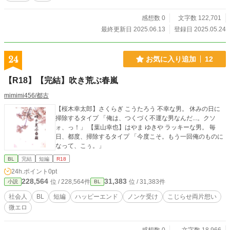
感想数 0
文字数 122,701
最終更新日 2025.06.13
登録日 2025.05.24
24
お気に入り追加
12
【R18】【完結】吹き荒ぶ春嵐
mimimi456/都古
【桜木幸太郎】さくらぎ こうたろう 不幸な男。 休みの日に
掃除するタイプ 「俺は、つくづく不運な男なんだ...。クソ
ォ、っ！」 【葉山幸也】はやま ゆきや ラッキーな男。 毎
日、都度、掃除するタイプ 「今度こそ。もう一回俺のものに
なって、こぅ。」
BL
完結
短編
R18
24h.ポイント
0pt
228,564
31,383
位 / 228,564件
位 / 31,383件
小説
BL
社会人
BL
短編
ハッピーエンド
ノンケ受け
こじらせ両片想い
微エロ