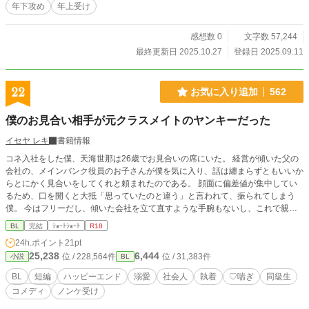
年下攻め
年上受け
感想数 0
文字数 57,244
最終更新日 2025.10.27
登録日 2025.09.11
22
お気に入り追加
562
僕のお見合い相手が元クラスメイトのヤンキーだった
イセヤ レキ
書籍情報
コネ入社をした僕、天海世那は26歳でお見合いの席にいた。 経営が傾いた父の
会社の、メインバンク役員のお子さんが僕を気に入り、話は纏まらずともいいか
らとにかく見合いをしてくれと頼まれたのである。 顔面に偏差値が集中してい
るため、口を開くと大抵「思っていたのと違う」と言われて、振られてしまう
僕。 今はフリーだし、傾いた会社を立て直すような手腕もないし、これで親孝
行出来るのならばと気軽に引き受けた。 どうせこのお見合い相手も、僕の中身
BL
完結
ｼｮｰﾄｼｮｰﾄ
R18
を知れば勝手に幻滅して直ぐに断ってくれるだろう。 ところが見合い当日、僕
24h.ポイント
21pt
の前に現れたのは高身長のハイスペックイケメンで――！？ 全30話、完結済。
25,238
6,444
位 / 228,564件
位 / 31,383件
小説
BL
BL
短編
ハッピーエンド
溺愛
社会人
執着
♡喘ぎ
同級生
コメディ
ノンケ受け