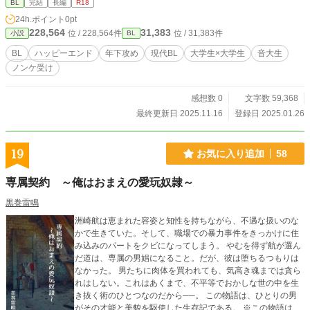
BL
完結
長編
R18
24h.ポイント
0pt
228,564
31,383
位 / 228,564件
位 / 31,383件
小説
BL
BL
ハッピーエンド
年下攻め
現代BL
大学生×大学生
音大生
ノンケ受け
感想数 0
文字数 59,368
最終更新日 2025.11.16
登録日 2025.01.26
19
お気に入り追加
58
専属契約 ～俺はおまえの愛玩奴隷～
黒巻雷鳴
洲崎航は恵まれた容姿と知性を持ちながら、不遇な扱いのな
かで生きていた。そして、職場での暴力事件をきっかけに住
み込みのパートをクビになってしまう。 やむを得ず航が選ん
だ道は、専属の男娼になること。だが、彼は堕ちるつもりは
なかった。 男たちに肉体を買われても、気高き魂までは貪ら
れはしない。これはあくまで、不平等でおかしな世の中を生
き抜く術のひとつなのだから──。 この物語は、ひとりの男
がその才能と美貌を駆使した生存記である。 ※この物語はフ