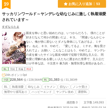
と助言する。 ◾️第五章（第１話〜第１０話） 「わたしは奴隷です。あなたを悦
29
お気に入り追加
53
ばせるためなら……」 こう云ってエシフは、ノモクと交わる。 ◾️第六章（第１
話〜第１０話） ノモクはエシフから新しい名「イェロード」を与えられ、ま
サッカリンワールド～ヤンデレな幼なじみに激しく執着溺愛
たエシフの本当の名が「シュード」であることを知らされる。 さらにイェロ
ード（＝ノモク）は、滞在先であるローエの館の秘密を目の当たりにすることに
されています～
なる。 ◾️第七章（第１話〜第１２話） 現在、まとめ中。 ◾️第八章（第１話〜第
すずなりたま
１０話） 現在、まとめ中。 ◾️第九章（第一話〜） 現在、執筆中。 【地雷に
ついて】 「第一章第４話」と「第四章第３話」に男女の絡みシーンが出てき
親友を怖いと思い始めたのは、いつからだろう。 僕のことが
ます（後者には「小スカ」もあり）。過度な描写にならないよう心掛けています
好きだなんて何かの間違いだよ、キヨ。 『間違いなんかじゃ
が、地雷だという読者さまは読み飛ばしてください（※をつけています）。
ない。俺が傍に居ないとダメな身体にしてあげるよ、ミチ
「第二章第１０話」に拷問シーンが出てきます。過度な描写にならないよう心掛
オ』 ねえ、キヨ、やめて。 『愛してるよ、ミチオ。俺を受け
けていますが、地雷だという読者さまは読み飛ばしてください（※をつけていま
入れてよ』 お願い、こんなことはもう、やめてよ。 ヤンデレ
す）。
の皮を被ったサイコな親友×純粋で従順で気弱な主人公。 同
性愛に理解のある優しい人たちに囲まれた世界で、主人公だ
けが不幸な話。 ※注意※ 暴力的・無理矢理な表現があるので
苦手な方は回れ右してください。 女の子と致しかける（未
BL
完結
長編
R18
遂）もあるので苦手な方は（以下略 作者的にはハピエンだと
24h.ポイント
0pt
思っています。 表紙イラスト：うめこさん
228,564
31,383
位 / 228,564件
位 / 31,383件
小説
BL
BL
執着溺愛
幼なじみ
イケメン
切ない
ノンケ受け
無理やり描写あり
ハッピーエンド
ヤンデレ攻め
濃密BL
感想数 0
文字数 149,093
最終更新日 2025.04.09
登録日 2025.03.16