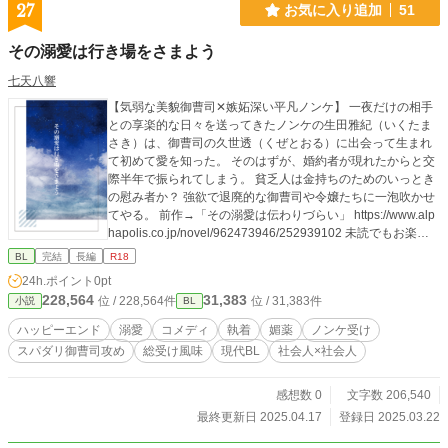
27
お気に入り追加
51
その溺愛は行き場をさまよう
七天八響
【気弱な美貌御曹司✕嫉妬深い平凡ノンケ】 一夜だけの相手
との享楽的な日々を送ってきたノンケの生田雅紀（いくたま
さき）は、御曹司の久世透（くぜとおる）に出会って生まれ
て初めて愛を知った。 そのはずが、婚約者が現れたからと交
際半年で振られてしまう。 貧乏人は金持ちのためのいっとき
の慰み者か？ 強欲で退廃的な御曹司や令嬢たちに一泡吹かせ
てやる。 前作→「その溺愛は伝わりづらい」 https://www.alp
hapolis.co.jp/novel/962473946/252939102 未読でもお楽し
み頂けるように書きました。 ※媚薬を使ったレイプ寸前まで
BL
完結
長編
R18
の描写、一発殴る程度の暴力描写があります。
24h.ポイント
0pt
228,564
31,383
位 / 228,564件
位 / 31,383件
小説
BL
ハッピーエンド
溺愛
コメディ
執着
媚薬
ノンケ受け
スパダリ御曹司攻め
総受け風味
現代BL
社会人×社会人
感想数 0
文字数 206,540
最終更新日 2025.04.17
登録日 2025.03.22