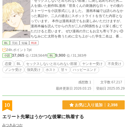
「セックスしないと出られない部屋」に閉じ込められた男二
人を描いた創作BL漫画「世良くんの刺激的な日々」その後の
ストーリーを小説形式にしました。 漫画本編では語られなか
った裏話や、二人の過去にスポットライトを当てた内容とな
っています。 本作は漫画未読でもお楽しみいただけますが、
漫画本編を読んでからの方が二人の関係性をより深く感じて
ただけると思います。 ぜひ漫画の方にもお立ち寄り下さい😊
ちなみに仁太郎を救うために立ち上がった学生二名は、番外
編「世良くんってこんな子」(※ショート漫画)に登場したおさ
BL
完結
短編
R18
げの女の子とメガネの男の子です☆
24h.ポイント
7pt
37,065
9,900
位 / 228,564件
位 / 31,383件
小説
BL
恋愛
BL
セックスしないと出られない部屋
ヤンキー受け
不良受け
ノンケ受け
強気受け
ホスト
甘々
ハッピーエンド
感想数 1
文字数 67,217
最終更新日 2026.03.15
登録日 2025.05.29
10
お気に入り追加
2,398
エリート先輩はうかつな後輩に執着する
みつきみつか