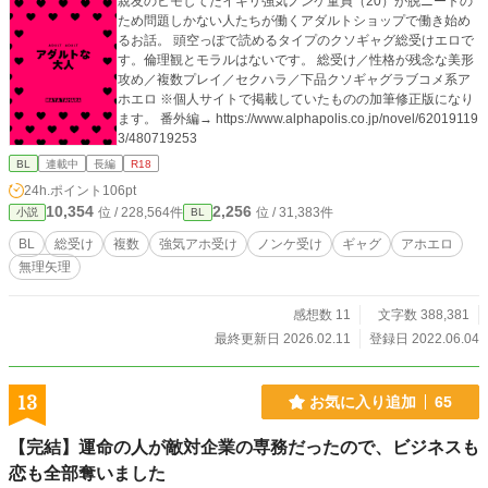
親友のヒモしてたイキリ強気ノンケ童貞（20）が脱ニートの
ため問題しかない人たちが働くアダルトショップで働き始め
るお話。 頭空っぽで読めるタイプのクソギャグ総受けエロで
す。倫理観とモラルはないです。 総受け／性格が残念な美形
攻め／複数プレイ／セクハラ／下品クソギャグラブコメ系ア
ホエロ ※個人サイトで掲載していたものの加筆修正版になり
ます。 番外編→ https://www.alphapolis.co.jp/novel/62019119
3/480719253
BL
連載中
長編
R18
24h.ポイント
106pt
10,354
2,256
位 / 228,564件
位 / 31,383件
小説
BL
BL
総受け
複数
強気アホ受け
ノンケ受け
ギャグ
アホエロ
無理矢理
感想数 11
文字数 388,381
最終更新日 2026.02.11
登録日 2022.06.04
13
お気に入り追加
65
【完結】運命の人が敵対企業の専務だったので、ビジネスも
恋も全部奪いました