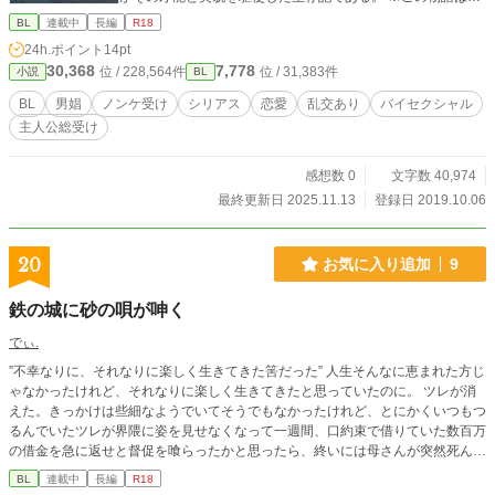
ィクションであり、実在の人物、団体、地名、事件などとは
BL
連載中
長編
R18
一切関係ありません。無断転載禁止。
24h.ポイント
14pt
30,368
7,778
位 / 228,564件
位 / 31,383件
小説
BL
BL
男娼
ノンケ受け
シリアス
恋愛
乱交あり
バイセクシャル
主人公総受け
感想数 0
文字数 40,974
最終更新日 2025.11.13
登録日 2019.10.06
20
お気に入り追加
9
鉄の城に砂の唄が呻く
でぃ.
”不幸なりに、それなりに楽しく生きてきた筈だった” 人生そんなに恵まれた方じ
ゃなかったけれど、それなりに楽しく生きてきたと思っていたのに。 ツレが消
えた。きっかけは些細なようでいてそうでもなかったけれど、とにかくいつもつ
るんでいたツレが界隈に姿を見せなくなって一週間、口約束で借りていた数百万
の借金を急に返せと督促を喰らったかと思ったら、終いには母さんが突然死ん
だ。 人生の坂を急転直下で転がり落ちて、地べたに激突した俺は何が悲しいか
BL
連載中
長編
R18
って、借金がどうとか、自分の身の上がどうとか、そんな事微塵も効いていなか