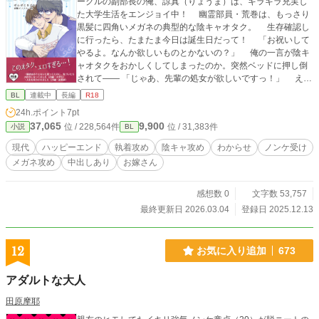
ークルの副部長の俺、諒真（りょうま）は、キラキラ充実し
た大学生活をエンジョイ中！ 幽霊部員・荒巻は、もっさり
黒髪に四角いメガネの典型的な陰キャオタク。 生存確認し
に行ったら、たまたま今日は誕生日だって！ 「お祝いして
やるよ。なんか欲しいものとかないの？」 俺の一言が陰キ
ャオタクをおかしくしてしまったのか。突然ベッドに押し倒
されて―― 「じゃあ、先輩の処女が欲しいですっ！」 え、
俺男だけど、処女ってなに？ 「先輩のこと考えて毎日オナニ
BL
連載中
長編
R18
ーしてましたっ！」 強引にぐちゅぐちゅキスされて、手コ
24h.ポイント
7pt
キでうっかりイッてしまい、おまけにアナルをいじられ
37,065
9,900
位 / 228,564件
位 / 31,383件
小説
BL
て……。 「諒真さんのまんこ、俺の指に絡みついてますよ
♡」 まんこってなんだよ！ 俺は男でノンケだっ！ で
現代
ハッピーエンド
執着攻め
陰キャ攻め
わからせ
ノンケ受け
も、デカいチンポで、ズコズコピストンされて……だめ
メガネ攻め
中出しあり
お嫁さん
ぇ……！ 賢者タイムで「これってレイプだよな？」と気づ
くも、気持ちよさが忘れられずに、呼び出されてまた荒巻の
アパートへ。 「今日はこれから、俺の生ちんぽで諒真さんを
感想数 0
文字数 53,757
お嫁さんにします」 お嫁さんって何！？ そんなの絶対お
最終更新日 2026.03.04
登録日 2025.12.13
かしいよ、と思いつつも、トロトロえっちで、どんどんおか
しくなって…。 ギャグ×えっち×純愛の三種の味が濃厚に襲
い掛かるハピエンBL！ 作者本人によるキャラの挿絵もあり
12
お気に入り追加
673
ます☆ ※ムーンライトノベルズ、pixivなどほかのサイトにも
掲載しています。 ★素敵な表紙イラストは、飴様<@n_ame_
アダルトな大人
ro>に書いていただきました。 ★2026.02.28→第二章（完結
編スタート）！
田原摩耶