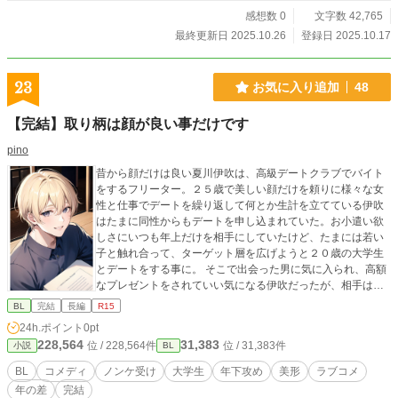
感想数 0
文字数 42,765
最終更新日 2025.10.26
登録日 2025.10.17
23
お気に入り追加
48
【完結】取り柄は顔が良い事だけです
pino
昔から顔だけは良い夏川伊吹は、高級デートクラブでバイト
をするフリーター。２５歳で美しい顔だけを頼りに様々な女
性と仕事でデートを繰り返して何とか生計を立てている伊吹
はたまに同性からもデートを申し込まれていた。お小遣い欲
しさにいつも年上だけを相手にしていたけど、たまには若い
子と触れ合って、ターゲット層を広げようと２０歳の大学生
とデートをする事に。 そこで出会った男に気に入られ、高額
なプレゼントをされていい気になる伊吹だったが、相手は年
下だしまだ学生だしと罪悪感を抱く。 そんな中もう一人の２
BL
完結
長編
R15
０歳の大学生の男からもデートを申し込まれ、更に同業でた
24h.ポイント
0pt
だの同僚だと思っていた２３歳の男からも言い寄られて？ ノ
228,564
31,383
位 / 228,564件
位 / 31,383件
小説
BL
ンケの伊吹と伊吹を落とそうと奮闘する三人の若者が巻き起
こすラブコメディ！ BＬです。 性的表現有り。 伊吹視点のお
BL
コメディ
ノンケ受け
大学生
年下攻め
美形
ラブコメ
話になります。 題名に※が付いてるお話は他の登場人物の視
年の差
完結
点になります。 表紙は伊吹です。