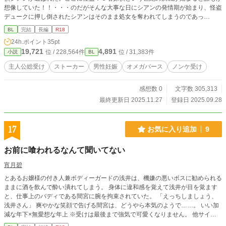
想像していた！！・・・のだがそんな大事な日にシアンの発情期が始まり、怪盗
デュークに押し倒されたシアンはそのまま処女を奪われてしまうのであっ
た・・・。 『最強最悪なストーカーの怪盗』 『段々様子がおかしくなってくる
BL
完結
長編
R18
助手』 『ヤリチンだが本命には手を出せない詐欺師』 ・エロコメディ。♡喘ぎ
24h.ポイント
35pt
あり。 ・オメガバース ・探偵が総受け（Ω） ・不憫受け、無理矢理が多い ・複
19,721
4,891
位 / 228,564件
位 / 31,383件
小説
BL
数人プレイはありません。すべて2P
主人公総受け
ストーカー
男性妊娠
オメガバース
ノンケ受け
感想数 0
文字数 305,313
最終更新日 2025.11.27
登録日 2025.09.28
17
お気に入り追加
9
お前に喰われるなんて聞いてない
宵月碧
とあるお嬢様の付き人兼ボディーガードの浅井は、機嫌の悪いボスに勧められる
ままに酒を飲んで酔い潰れてしまう。 身体に違和感を覚えて浅井が目を覚ます
と、仕事上のバディである間宮に腕を拘束されていた。 「えっちしましょう、
浅井さん」 爽やかな笑顔で告げる間宮は、どうやら本気のようで……。 いい加
減な年下×無愛想な年上 ※受けは最後まで強気で可愛くなりません。 他サイト
でも公開しています。