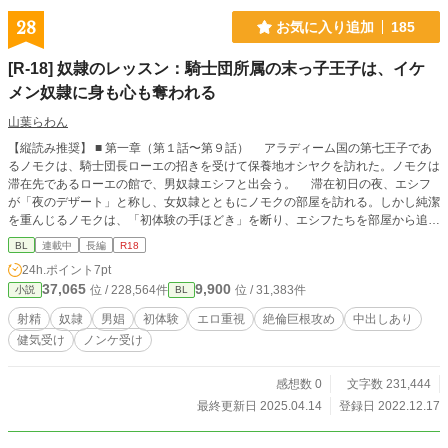
28
お気に入り追加
185
[R-18] 奴隷のレッスン：騎士団所属の末っ子王子は、イケ
メン奴隷に身も心も奪われる
山葉らわん
【縦読み推奨】 ■ 第一章（第１話〜第９話） アラディーム国の第七王子であ
るノモクは、騎士団長ローエの招きを受けて保養地オシヤクを訪れた。ノモクは
滞在先であるローエの館で、男奴隷エシフと出会う。 滞在初日の夜、エシフ
が「夜のデザート」と称し、女奴隷とともにノモクの部屋を訪れる。しかし純潔
を重んじるノモクは、「初体験の手ほどき」を断り、エシフたちを部屋から追い
返してしまう。 ■ 第二章（第１話〜第１０話） ノモクが「夜のデザート」を
BL
連載中
長編
R18
断ったことで、エシフは司祭ゼーゲンの立合いのもと、ローエから拷問を受ける
24h.ポイント
7pt
ことになってしまう。 拷問のあと、ノモクは司祭ゼーゲンにエシフを自分の
37,065
9,900
位 / 228,564件
位 / 31,383件
小説
BL
部屋に運ぶように依頼した。それは、持参した薬草でエシフを治療してあげるた
めだった。しかしノモクは、その意図を悟られないように、エシフの前で「拷問
射精
奴隷
男娼
初体験
エロ重視
絶倫巨根攻め
中出しあり
の仕方を覚えたい」と嘘をついてしまう。 ■ 第三章（第１話〜第１１話） ノ
健気受け
ノンケ受け
モクは乳母の教えに従い、薬草をエシフの傷口に塗り、口吻をしていたが、途中
でエシフが目を覚ましてしまう。奴隷ごっこがしたいのなら、とエシフはノモク
に口交を強要する。 ■ 第四章（第１話〜第９話） ノモクは、修道僧エークか
感想数 0
文字数 231,444
ら地下の拷問部屋へと誘われる。そこではギーフとナコシュのふたりが、女奴隷
最終更新日 2025.04.14
登録日 2022.12.17
たちを相手に淫らな戯れに興じていた。エークは、驚くノモクに拷問の手引き書
を渡し、エシフをうまく拷問に掛ければ勇敢な騎士として認めてもらえるだろう