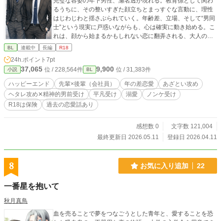
完璧な容姿の年下男性、瀬名透が現れる。教育係として関わ
るうちに、その整いすぎた顔立ちとまっすぐな言動に、理性
はじわじわと揺さぶられていく。年齢差、立場、そして“男同
士”という現実に戸惑いながらも、心は確実に動き始める。こ
れは、顔から始まるかもしれない恋に翻弄される、大人の不
器用なラブストーリー。
BL
連載中
長編
R18
24h.ポイント
7pt
37,065
9,900
位 / 228,564件
位 / 31,383件
小説
BL
ハッピーエンド
先輩×後輩（会社員）
年の差恋愛
あざとい攻め
ヘタレ攻め✕精神的男前受け
平凡受け
溺愛
ノンケ受け
R18は保険
過去の恋愛話あり
感想数 0
文字数 121,004
最終更新日 2026.05.11
登録日 2026.04.11
8
お気に入り追加
22
一番星を抱いて
秋月真鳥
血を売ることで夢をつなごうとした青年と、愛することを恐