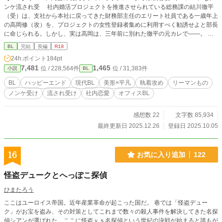
ンケ流され受 社内婚活プロジェクトを推進させられている総務課の結川徹平
（受）は、支社から本社に戻ってきた財務部主任のエリート社員である一歳年上
の高岡修（攻）を、プロジェクトの女性登録者集めに利用すべく勧誘せよと部長
に命じられる。しかし、実は高岡は、三年前に別れた徹平の元カレで――。
俺が、勧誘するのか……。 『社内恋愛推奨！ みんなカップルになぁれ！』
BL
完結
長編
R18
に……。 俺の……元カレを……！？ そして資料を渡した高岡に、 「条件が
24h.ポイント
184pt
ある」 と、ある条件を提示されて――。 ---------------------- すれ違いによって
7,481
1,465
位 / 228,564件
位 / 31,383件
小説
BL
別れて三年。別れたことに納得できず、三年間受に未練があったハイスペ攻が、
社内で受に復縁を迫る話。 ちょっと無理やりエロ。 ラブコメ、ハッピーエン
BL
ハッピーエンド
現代BL
美形×平凡
執着攻め
リーマンもの
ド。軽め。 一人称。 性描写は※をつけます。 各章の最終話には*をつけます。
ノンケ受け
流され受け
社内恋愛
オフィスBL
※完結しました※ ---------------------- ◆登場人物 結川徹平（ゆいかわてっぺい）
…受、29歳、170cm、平凡 高岡修（たかおかしゅう） …攻、30歳、180c
m、美形
感想数 22
文字数 85,934
最終更新日 2025.12.26
登録日 2025.10.05
16
お気に入り追加
122
怪盗デュークとへっぽこ探偵
ひまたろう
ここはユーロイス帝国。近年産業革命が起こった国だ。 巷では「怪盗デュー
ク」がお宝を盗み、その対策としてこれまで数々の殺人事件を解決してきた名探
偵シアンが選ばれた。ここに怪盗ｖｓ名探偵という世紀の決戦が始まると誰もが