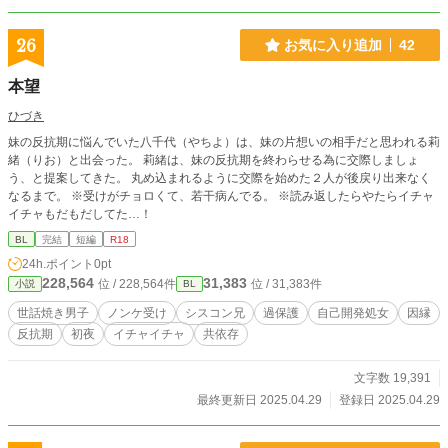
26
お気に入り追加
42
本望
ひづき
妹の反抗期に悩んでいた八千代（やちよ）は、妹の片想いの相手だと思われる莉
緒（りお）と出会った。 莉緒は、妹の反抗期を終わらせる為に交際しましょ
う、と提案してきた。 丸め込まれるように交際を始めた２人が後戻り出来なく
なるまで。 ※受けがチョロくて、若干病んでる。 ※読み返したらやたらイチャ
イチャもだもだしてた…！
BL
完結
短編
R18
24h.ポイント
0pt
228,564
31,383
位 / 228,564件
位 / 31,383件
小説
BL
世話焼き男子
ノンケ受け
シスコン兄
過保護
自己開発処女
因縁
反抗期
初夜
イチャイチャ
共依存
文字数 19,391
最終更新日 2025.04.29
登録日 2025.04.29