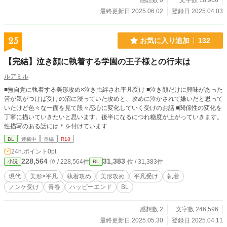
感想数 0
文字数 18,966
最終更新日 2025.06.02
登録日 2025.04.03
25
お気に入り追加
132
【完結】泣き顔に執着する学園の王子様との行末は
ルアミル
■無自覚に執着する美形攻め×泣き虫絆され平凡受け ■泣き顔だけに興味があった
筈が気がつけば受けの沼に浸っていた攻めと、攻めに泣かされて嫌いだと思って
いたけど色々な一面を見て段々恋心に変化していく受けのお話 ■関係性の変化を
丁寧に描いていきたいと思います。後半になるにつれ糖度が上がっていきます。
性描写のある話には＊を付けています
BL
連載中
長編
R18
24h.ポイント
0pt
228,564
31,383
位 / 228,564件
位 / 31,383件
小説
BL
現代
美形×平凡
執着攻め
美形攻め
平凡受け
執着
ノンケ受け
青春
ハッピーエンド
BL
感想数 2
文字数 246,596
最終更新日 2025.05.30
登録日 2025.04.11