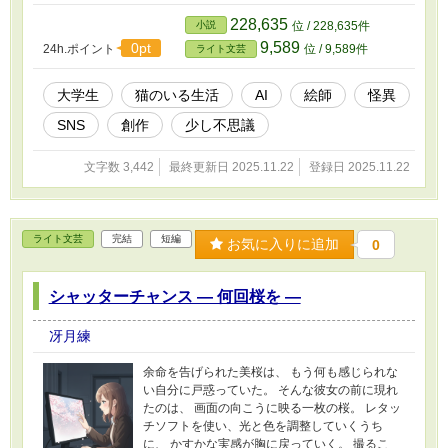
弄されていく。 怖くても、不安でも。 それでも
私は「描くこと」をやめられない。 【関連作
228,635
小説
位 / 228,635件
品】 ★猫の強請屋
9,589
0pt
24h.ポイント
位 / 9,589件
ライト文芸
https://www.alphapolis.co.jp/novel/99661393/34
2990123 ★猫の夫婦カウンセラー ― 週末の天の
川 ―
大学生
猫のいる生活
AI
絵師
怪異
https://www.alphapolis.co.jp/novel/99661393/93
SNS
創作
少し不思議
3001334 ★猫の研究者 ― 豊橋技科大立志編 ―
https://www.alphapolis.co.jp/novel/99661393/46
3008040
文字数 3,442
最終更新日 2025.11.22
登録日 2025.11.22
ライト文芸
完結
短編
お気に入りに追加
0
シャッターチャンス ― 何回桜を ―
冴月練
余命を告げられた美桜は、 もう何も感じられな
い自分に戸惑っていた。 そんな彼女の前に現れ
たのは、 画面の向こうに映る一枚の桜。 レタッ
チソフトを使い、光と色を調整していくうち
に、 かすかな実感が胸に戻っていく。 撮るこ