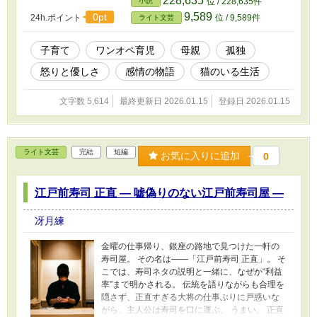
228,635
小説
位 / 228,635件
る。 母親は聖女じゃない。 泣くし、怒るし、間
9,589
0pt
24h.ポイント
位 / 9,589件
ライト文芸
違える。 それでも今日も子どもを抱き、「何も
解決していない一日」を生きていく。 これは、
少し不思議で、少し苦いライト文芸。 【関連作
子育て
ワンオペ育児
母親
孤独
品】 ★猫の強請屋
怒りと優しさ
感情の物語
猫のいる生活
https://www.alphapolis.co.jp/novel/99661393/34
2990123 ★猫の編集者 ― 創作はいつも波乱万丈
―
文字数 5,614
最終更新日 2026.01.15
登録日 2026.01.15
https://www.alphapolis.co.jp/novel/99661393/49
4012312 ★猫の夫婦カウンセラー ― 週末の天の
川 ―
https://www.alphapolis.co.jp/novel/99661393/93
ライト文芸
完結
短編
お気に入りに追加
0
3001334 ★猫の研究者 ― 豊橋技科大立志編 ―
https://www.alphapolis.co.jp/novel/99661393/46
3008040
江戸前寿司 正直 ― 嘘偽りのない江戸前寿司屋 ―
冴月練
金曜の仕事帰り、銀座の路地で見つけた一軒の
寿司屋。 その名は――「江戸前寿司 正直」。 そ
こでは、寿司ネタの説明と一緒に、なぜか“利益
率”まで明かされる。 伝統を語りながらも合理を
隠さず、正直すぎる大将の仕事ぶりに戸惑いな
がら、主人公は寿司を口に運ぶ。 うまい。 正直