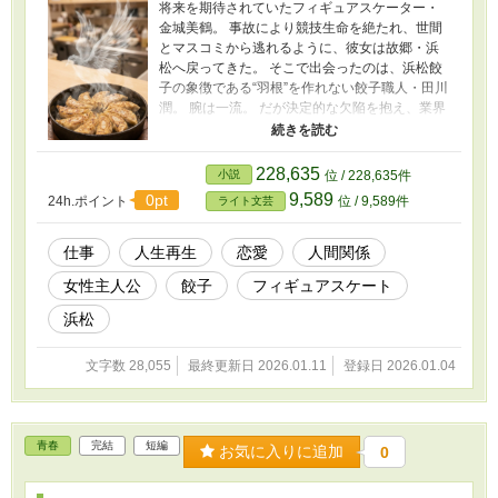
将来を期待されていたフィギュアスケーター・
金城美鶴。 事故により競技生命を絶たれ、世間
とマスコミから逃れるように、彼女は故郷・浜
松へ戻ってきた。 そこで出会ったのは、浜松餃
子の象徴である“羽根”を作れない餃子職人・田川
潤。 腕は一流。 だが決定的な欠陥を抱え、業界
の片隅で燻る男だった。 「飛べなくなった天
使」と「羽根を作れない職人」。 二人が出会
い、生まれたのは 皮肉にも《翼をもがれたエン
228,635
小説
位 / 228,635件
ジェル餃子》。 その一皿は、停滞していた店と
9,589
0pt
24h.ポイント
位 / 9,589件
ライト文芸
人生を動かし、やがて浜松餃子フェスティバル
という大舞台へ二人を引きずり出していく。 仕
事を通してぶつかる誇りと恐れ。 守りたいもの
仕事
人生再生
恋愛
人間関係
と、支配したい衝動。 そして、それでも手放せ
女性主人公
餃子
フィギュアスケート
ない愛。 飛べなくなった人間は、それでも“勝負
の場”に立てるのか。 餃子と人生を懸けた、 仕事
浜松
×人間ドラマ。
文字数 28,055
最終更新日 2026.01.11
登録日 2026.01.04
青春
完結
短編
お気に入りに追加
0