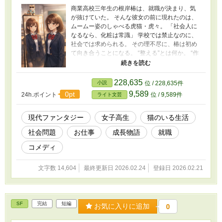
商業高校三年生の根岸椿は、就職が決まり、気
が抜けていた。 そんな彼女の前に現れたのは、
ムームー姿のしゃべる虎猫・虎々。 「社会人に
なるなら、化粧は常識」 学校では禁止なのに、
社会では求められる。 その理不尽に、椿は初め
て向き合うことになる。 “整える”とは何か。 “作
る”とは何か。 そして、本当の自分はどこにある
のか。 ――天の川の下で咲く椿の、小さな決意
の物語。 【織姫と星彦の物語はこちら】 ★猫の
228,635
小説
位 / 228,635件
夫婦カウンセラー ― 週末の天の川 ―
9,589
0pt
24h.ポイント
位 / 9,589件
ライト文芸
https://www.alphapolis.co.jp/novel/99661393/93
3001334 【関連作品】 ★猫の強請屋
https://www.alphapolis.co.jp/novel/99661393/34
現代ファンタジー
女子高生
猫のいる生活
2990123 ★猫の編集者 ― 創作はいつも波乱万丈
社会問題
お仕事
成長物語
就職
―
https://www.alphapolis.co.jp/novel/99661393/49
コメディ
4012312 ★猫の夫婦カウンセラー ― 週末の天の
川 ―
文字数 14,604
最終更新日 2026.02.24
登録日 2026.02.21
https://www.alphapolis.co.jp/novel/99661393/93
3001334 ★猫の研究者 ― 豊橋技科大立志編 ―
https://www.alphapolis.co.jp/novel/99661393/46
3008040 ★猫のベビーシッター ― 涙と怒りの子
SF
完結
短編
育て慕情 ―
お気に入りに追加
0
https://www.alphapolis.co.jp/novel/99661393/81