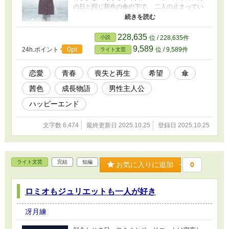
の日と同じ茜色の傘の下で、 二人の止まってい
た時間が、そっと動き出す。 痛みを抱えながら
も「もう一度、生きたい」と願う心を描く、 静
かであたたかな再生の恋物語。
228,635
小説
位 / 228,635件
9,589
0pt
24h.ポイント
位 / 9,589件
ライト文芸
恋愛
青春
喪失と再生
希望
傘
茜色
成長物語
男性主人公
ハッピーエンド
文字数 6,474
最終更新日 2025.10.25
登録日 2025.10.25
ライト文芸
完結
短編
お気に入りに追加
0
ロミオもジュリエットも一人が好き
冴月練