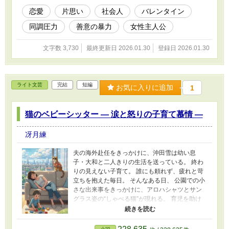
恋愛
片思い
社会人
バレンタイン
同調圧力
善意の暴力
女性主人公
文字数 3,730
最終更新日 2026.01.30
登録日 2026.01.30
ライト文芸
完結
短編
お気に入りに追加
1
猫のベビーシッター ― 涙と怒りの子育て慕情 ―
冴月練
夫の海外赴任をきっかけに、沖田雪は幼い息
子・大和と二人きりの生活を送っている。 終わ
りの見えない子育て。 誰にも頼れず、疲れと苛
立ちを抱えた毎日。 そんなある日、 公園での小
さな出来事をきっかけに、アロハシャツとサン
グラス姿の“しゃべる猫”が現れる。 育児を助け
てくれるわけでも、悩みを解決してくれるわけ
でもない。 それでもその猫は、 泣き、怒り、踊
らされる雪の日常に、遠慮なく踏み込んでく