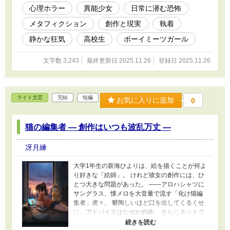
7988852 ★改稿された未来
心理ホラー
異能少女
日常に潜む恐怖
https://www.alphapolis.co.jp/novel/99661393/12
メタフィクション
創作と現実
執着
6989076
静かな狂気
高校生
ボーイミーツガール
文字数 3,243
最終更新日 2025.11.26
登録日 2025.11.26
ライト文芸
完結
短編
お気に入りに追加
0
猫の編集者 ― 創作はいつも波乱万丈 ―
冴月練
大学1年生の新海ひよりは、絵を描くことが何よ
り好きな「絵師」。 けれど彼女の創作には、ひ
とつ大きな問題があった。 ――アロハシャツに
サングラス、懐メロを大音量で流す「化け猫編
集者」虎々。 鬱陶しいほど口を出してくるくせ
に、アドバイスはなぜか的確。 さらにネットで
は「AI疑惑」が巻き起こり、ひよりの日常は翻