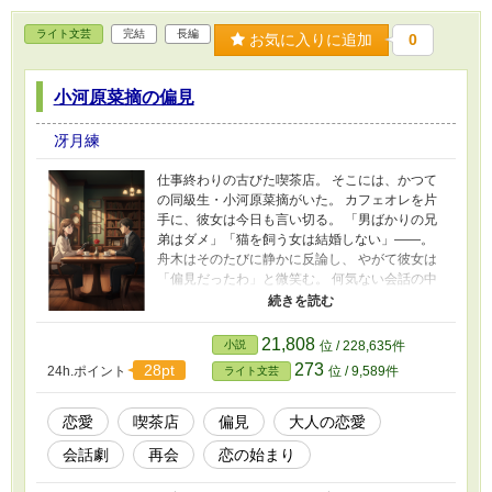
ライト文芸
完結
長編
お気に入りに追加
0
小河原菜摘の偏見
冴月練
仕事終わりの古びた喫茶店。 そこには、かつて
の同級生・小河原菜摘がいた。 カフェオレを片
手に、彼女は今日も言い切る。 「男ばかりの兄
弟はダメ」「猫を飼う女は結婚しない」――。
舟木はそのたびに静かに反論し、 やがて彼女は
「偏見だったわ」と微笑む。 何気ない会話の中
に、 少しずつ滲み出す“本音”と“痛み”。 偏見をほ
どくたびに、二人の距離は近づいていく。 ――
これは、言葉を通して心がほどけていく恋の物
21,808
小説
位 / 228,635件
語。
273
28pt
24h.ポイント
位 / 9,589件
ライト文芸
恋愛
喫茶店
偏見
大人の恋愛
会話劇
再会
恋の始まり