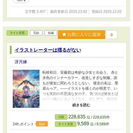
文字数 3,407
最終更新日 2025.12.02
登録日 2025.12.02
ライト文芸
完結
短編
お気に入りに追加
0
イラストレーターは揺るがない
冴月練
転校初日、安藤碧は奇妙な少女と出会う。 赤と
水色のインナーカラー、改造しすぎな制服。誰
もが彼女に関わろうとしない。 彼女の名は、墨
原ルゥア。――イラストを描くのが得意で、い
つも笑顔の不思議な女の子。 気づけば彼女とば
かり一緒にいるようになり、少しずつ、碧の日
常は変わり始めた。 絵、占い、そして……碧
の“過去”。 彼女は時折、こう言う。 「フィクシ
ョンは現実を超えるんだよ、碧くん」 それは、
228,635
小説
位 / 228,635件
冗談でも、比喩でもなかった――。 【関連作
9,589
0pt
24h.ポイント
位 / 9,589件
ライト文芸
品】 ★夏祭り鑑賞会
https://www.alphapolis.co.jp/novel/99661393/28