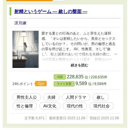
射精というゲーム ― 赦しの盤面 ―
冴月練
愛する妻との行為のあと、ふと芽生えた違和
感。 「オレは射精したいから、美奈とセックス
しているのか？」 その問いが、男の倫理と過去
の罪を呼び起こす。 AV、性教育、そして“赦
し”。 欲と誠実のあいだで揺れる夫婦の夜に、 一
つの言葉が盤面をひっくり返す。 射精はルー
ル、赦しは一手。 これは、性を通して「誠実と
は何か」を問う、静かな人間ドラマである。 ※
本作には性的な行為の描写を含みますが、内容
228,635
小説
位 / 228,635件
は心理的・倫理的テーマを扱っています。
9,589
0pt
24h.ポイント
位 / 9,589件
ライト文芸
男性主人公
夫婦
人間ドラマ
赦し
性と倫理
AV文化
現代の性
現代社会
文字数 6,971
最終更新日 2025.11.08
登録日 2025.11.08