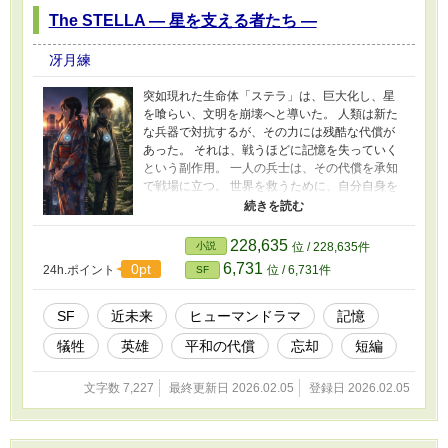
1024730
The STELLA ― 星を支える者たち ―
冴月練
突如現れた生命体「ステラ」は、巨大化し、星
を喰らい、文明を崩壊へと導いた。 人類は新た
な兵器で対抗するが、その力には残酷な代償が
あった。 それは、戦うほどに記憶を失っていく
という副作用。 一人の兵士は、その代償を承知
で戦場に立つ。 世界を救うために、自分自身を
削りながら。 一方、かつて彼と同じ時間を生き
た一人の女性は、英雄となった彼を、ただ一
人、覚え続けていた。 忘れていく英雄と、忘れ
228,635
小説
位 / 228,635件
られなかった者の物語。
6,731
0pt
24h.ポイント
位 / 6,731件
SF
SF
近未来
ヒューマンドラマ
記憶
犠牲
英雄
平和の代償
忘却
短編
文字数 7,227
最終更新日 2026.02.05
登録日 2026.02.05