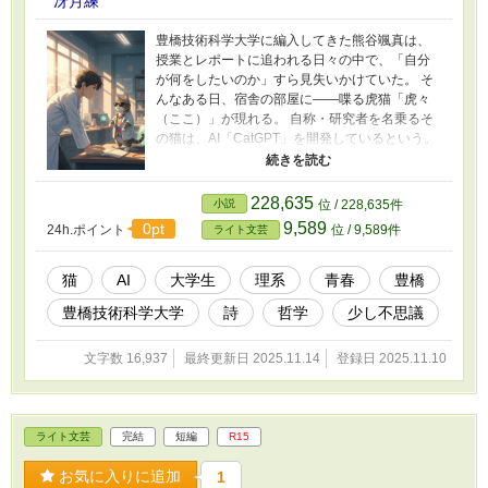
冴月練
豊橋技術科学大学に編入してきた熊谷颯真は、
授業とレポートに追われる日々の中で、「自分
が何をしたいのか」すら見失いかけていた。 そ
んなある日、宿舎の部屋に――喋る虎猫「虎々
（ここ）」が現れる。 自称・研究者を名乗るそ
の猫は、AI「CatGPT」を開発しているという。
だが、虎々の実験が街を巻き込み、世界は“再構
成”を始めてしまう。 孤独な青年と傲慢な猫が、
AIと“詩”をめぐって交わす対話の果てに見つける
228,635
小説
位 / 228,635件
ものとは。 ――詩を必要としない世界で、詩を
9,589
0pt
24h.ポイント
位 / 9,589件
ライト文芸
必要とした。 豊橋を舞台に描く、理系青春×哲学
ライト文芸。 【関連作品】 ★猫の強請屋
https://www.alphapolis.co.jp/novel/99661393/34
猫
AI
大学生
理系
青春
豊橋
2990123 ★猫の編集者 ― 創作はいつも波乱万丈
豊橋技術科学大学
詩
哲学
少し不思議
―
https://www.alphapolis.co.jp/novel/99661393/49
4012312 ★猫の夫婦カウンセラー ― 週末の天の
文字数 16,937
最終更新日 2025.11.14
登録日 2025.11.10
川 ―
https://www.alphapolis.co.jp/novel/99661393/93
3001334
ライト文芸
完結
短編
R15
お気に入りに追加
1