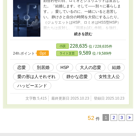
顔合わせの日、ロミオとジュリエットは宣言し
た。 「結婚します。そして――別々に暮らしま
す。」 愛しているのに、一緒にいると息苦し
い。 静けさと自分の時間を大切にするふたり。
（ジュリエットはHSP、ロミオはHSS型HSP）
親たちは反対し、「同居お試し作戦」を強行。
理想の“新婚生活”を体験した結果、ふたりが出し
た答えは――。 恋愛のかたちはひとつじゃな
い。 「離れてるのに、いちばん近い」 現代のロ
228,635
小説
位 / 228,635件
ミオとジュリエットの物語。
9,589
0pt
24h.ポイント
位 / 9,589件
ライト文芸
恋愛
別居婚
HSP
大人の恋愛
結婚
愛の形は人それぞれ
静かな恋愛
女性主人公
ハッピーエンド
文字数 5,415
最終更新日 2025.10.23
登録日 2025.10.23
52
1
2
3
件