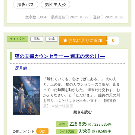
深夜バス
男性主人公
文字数 1,064
最終更新日 2025.10.29
登録日 2025.10.29
ライト文芸
完結
短編
お気に入りに追加
0
猫の夫婦カウンセラー ― 週末の天の川 ―
冴月練
「離れていても、心はそばにある。」 火の夫
と、土の妻。 猫のカウンセラーの言葉が、止ま
っていた時間を動かした。 週末だけ交わす「お
かえりなさい」と「ただいま」。 線路の天の川
を渡り、ふたりはまた出会い直す。 【関連作
品】 ★猫の強請屋
https://www.alphapolis.co.jp/novel/99661393/34
2990123 ★猫の編集者 ― 創作はいつも波乱万丈
―
228,635
小説
位 / 228,635件
https://www.alphapolis.co.jp/novel/99661393/49
9,589
0pt
24h.ポイント
位 / 9,589件
ライト文芸
4012312 ★猫の研究者 ― 豊橋技科大立志編 ―