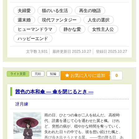
https://www.alphapolis.co.jp/novel/99661393/46
3008040
夫婦愛
猫のいる生活
再生の物語
週末婚
現代ファンタジー
人生の選択
ヒューマンドラマ
静かな愛
女性主人公
ハッピーエンド
文字数 3,931
最終更新日 2025.10.27
登録日 2025.10.27
ライト文芸
完結
短編
お気に入りに追加
0
茜色の本和傘 ― 傘を閉じるとき ―
冴月練
雨の日、ひとつの傘が二人を結んだ。 高校時
代、読書を通じて心を通わせた翼と楓。 けれ
ど、突然の病が、穏やかな時間を奪っていく。
失われた日々の中でも、彼を想い続けた楓と、
再び歩き出そうとする翼。 ――雪の降る日、あ