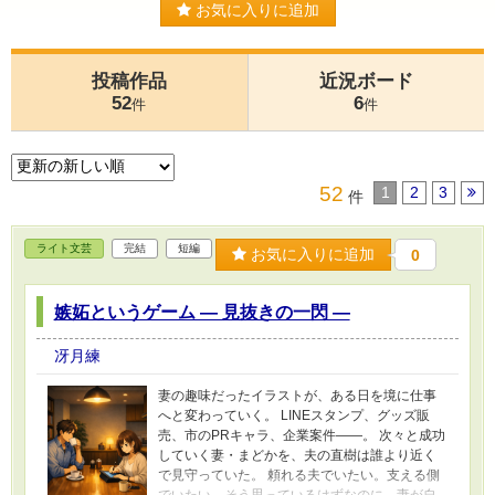
お気に入りに追加
投稿作品
近況ボード
52
6
件
件
52
1
2
3
件
ライト文芸
完結
短編
お気に入りに追加
0
嫉妬というゲーム ― 見抜きの一閃 ―
冴月練
妻の趣味だったイラストが、ある日を境に仕事
へと変わっていく。 LINEスタンプ、グッズ販
売、市のPRキャラ、企業案件――。 次々と成功
していく妻・まどかを、夫の直樹は誰より近く
で見守っていた。 頼れる夫でいたい。支える側