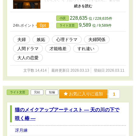
でいたい。そう思っているはずなのに、妻が自
分の知らない場所で評価され、自分の手を離れ
ていくたび、心の奥に言いようのない冷たさが
広がっていく。 これは、愛しているはずの相手
228,635
小説
位 / 228,635件
に抱いてしまった感情を、見て見ぬふりできな
9,589
0pt
24h.ポイント
位 / 9,589件
ライト文芸
くなる物語。 静かに積み上がる成功。 静かに壊
れていく夫。 最後に妻が見抜いたものとは
――。 嫉妬と愛情が交差する、夫婦の心理劇。
夫婦
嫉妬
心理ドラマ
夫婦関係
人間ドラマ
才能格差
すれ違い
大人の恋愛
文字数 14,414
最終更新日 2026.03.13
登録日 2026.03.11
ライト文芸
完結
短編
お気に入りに追加
1
猫のメイクアップアーティスト ― 天の川の下で
咲く椿 ―
冴月練