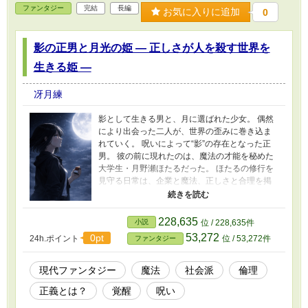
ファンタジー
完結
長編
お気に入りに追加
0
影の正男と月光の姫 ― 正しさが人を殺す世界を
生きる姫 ―
冴月練
影として生きる男と、月に選ばれた少女。 偶然
により出会った二人が、世界の歪みに巻き込ま
れていく。 呪いによって“影”の存在となった正
男。 彼の前に現れたのは、魔法の才能を秘めた
大学生・月野瀬ほたるだった。 ほたるの修行を
見守る日常は、企業と魔法、正しさと合理を掲
げる男・真壁亜蓮の登場によって静かに壊れて
いく。 才能は、誰のものなのか。 正しさは、ど
こまで許されるのか。 守るために振るう力は、
228,635
小説
位 / 228,635件
本当に“善”なのか。 やがて覚醒する、月光の
53,272
0pt
24h.ポイント
位 / 53,272件
ファンタジー
姫。 その力は希望か、それとも破壊か。 これ
は、「正しさが人を追い詰める世界」で、それ
でも誰かを守ろうとした人たちの物語。 現代社
現代ファンタジー
魔法
社会派
倫理
会の闇と魔法が交錯する、現代ファンタジー。
正義とは？
覚醒
呪い