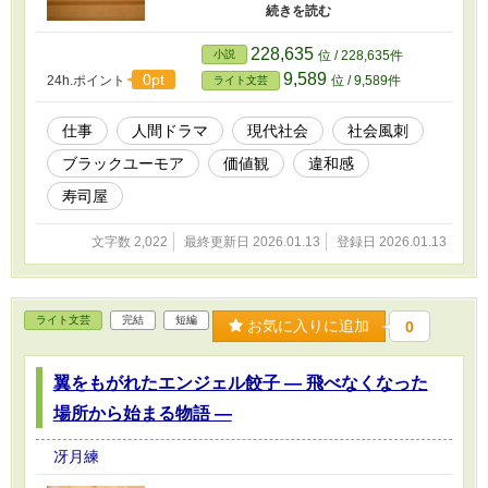
だ。 そして、少しだけ怖い。 これは寿司の話で
あり、 同時に「仕事とは何か」「正しさとは何
か」を問いかける短編小説。
228,635
小説
位 / 228,635件
9,589
0pt
24h.ポイント
位 / 9,589件
ライト文芸
仕事
人間ドラマ
現代社会
社会風刺
ブラックユーモア
価値観
違和感
寿司屋
文字数 2,022
最終更新日 2026.01.13
登録日 2026.01.13
ライト文芸
完結
短編
お気に入りに追加
0
翼をもがれたエンジェル餃子 ― 飛べなくなった
場所から始まる物語 ―
冴月練