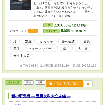
と、残すこと、 そして“いま”を生きること。
「あと、何回桜を見れるだろうか？」 その問い
の先に、彼女が見つけたものとは――。 静かに
心がほどけていく、春の短編。
228,635
小説
位 / 228,635件
9,589
0pt
24h.ポイント
位 / 9,589件
ライト文芸
桜
写真
レタッチ
春の物語
病気
再生
ヒューマンドラマ
癒し
人生観
女性主人公
文字数 2,912
最終更新日 2025.11.19
登録日 2025.11.19
ライト文芸
完結
短編
お気に入りに追加
0
猫の研究者 ― 豊橋技科大立志編 ―