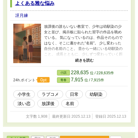
よくある雅な悩み
冴月練
放課後の誰もいない教室で、少年は幼馴染の少
女と並び、掲示板に貼られた習字の作品を眺め
ている。 気になっているのは、作品そのもので
はなく、そこに書かれた“名前”。 少し変わった
自分の名前のこと。 昔から一緒にいる幼馴染の
こと。 成長とともに、少しずつ変わっていく距
離感。 ただ名前の話をしていただけなのに、気
づけば、教室の空気は少しだけ違っていた。 こ
れは、大きな事件も派手な展開もない、幼馴染
228,635
小説
位 / 228,635件
二人の放課後を描いた、静かなラブコメ短編で
7,915
0pt
24h.ポイント
位 / 7,915件
青春
す。
小学生
ラブコメ
日常
幼馴染
淡い恋
放課後
名前
文字数 1,908
最終更新日 2025.12.13
登録日 2025.12.13