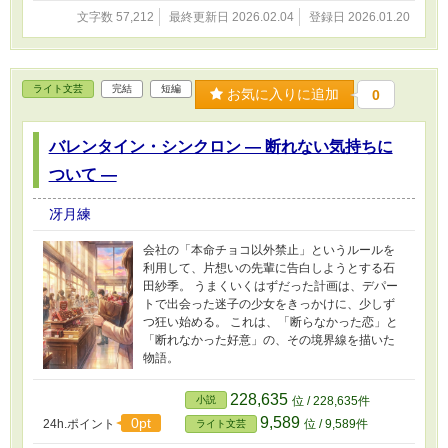
文字数 57,212
最終更新日 2026.02.04
登録日 2026.01.20
ライト文芸
完結
短編
お気に入りに追加
0
バレンタイン・シンクロン ― 断れない気持ちに
ついて ―
冴月練
会社の「本命チョコ以外禁止」というルールを
利用して、片想いの先輩に告白しようとする石
田紗季。 うまくいくはずだった計画は、デパー
トで出会った迷子の少女をきっかけに、少しず
つ狂い始める。 これは、「断らなかった恋」と
「断れなかった好意」の、その境界線を描いた
物語。
228,635
小説
位 / 228,635件
9,589
0pt
24h.ポイント
位 / 9,589件
ライト文芸