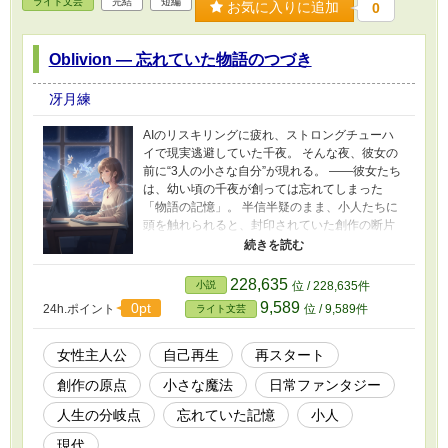
ライト文芸
完結
短編
お気に入りに追加
0
Oblivion ― 忘れていた物語のつづき
冴月練
AIのリスキリングに疲れ、ストロングチューハ
イで現実逃避していた千夜。 そんな夜、彼女の
前に“3人の小さな自分”が現れる。 ――彼女たち
は、幼い頃の千夜が創っては忘れてしまった
「物語の記憶」。 半信半疑のまま、小人たちに
頭を触れられると、封印されていた創作の断片
が次々と蘇っていく。 幼稚園の頃の支離滅裂な
物語。 小学生の頃の冒険譚。 ファンタジー、ホ
ラー、冒険……。 それは誰にも聞かれず、いつ
228,635
小説
位 / 228,635件
しか千夜の中で途切れていった物語。 「千夜、
9,589
0pt
24h.ポイント
位 / 9,589件
ライト文芸
また創ればいいんだよ」 小人たちの言葉に背中
を押され、千夜は再び物語を書くことを決意す
る。 やがて、断片は一つの作品になり、千夜
女性主人公
自己再生
再スタート
は“物語を創る自分”を取り戻していく。 これ
創作の原点
小さな魔法
日常ファンタジー
は、忘れていた物語と、忘れかけていた自分を
取り戻す、再生のファンタジー。
人生の分岐点
忘れていた記憶
小人
現代