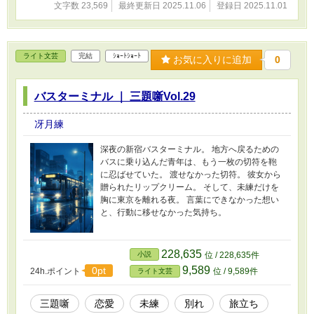
文字数 23,569
最終更新日 2025.11.06
登録日 2025.11.01
ライト文芸
完結
ｼｮｰﾄｼｮｰﾄ
お気に入りに追加
0
バスターミナル ｜ 三題噺Vol.29
冴月練
深夜の新宿バスターミナル。 地方へ戻るための
バスに乗り込んだ青年は、もう一枚の切符を鞄
に忍ばせていた。 渡せなかった切符。 彼女から
贈られたリップクリーム。 そして、未練だけを
胸に東京を離れる夜。 言葉にできなかった想い
と、行動に移せなかった気持ち。
228,635
小説
位 / 228,635件
9,589
0pt
24h.ポイント
位 / 9,589件
ライト文芸
三題噺
恋愛
未練
別れ
旅立ち