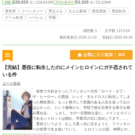
228,833
53,329
位 / 228,833件
位 / 53,329件
小説
ファンタジー
か？ だが、少しだけ待って欲しい。 主人公に殺されないため改心する？
良い子になる？……そんなことする必要あるか？ 贅沢三昧の生活を送り、好
異世界
ファンタジー
男主人公
主人公最強
悪役貴族
悪役転生
きな女を好きなだけ抱ける生活。 それを放棄し、品行方正に行きてい
ゲーム転生
ハーレム
学園
く……？せっかく特権階級に生まれたのに？ ただ、主人公に殺されないよう
彼らに関わらないようにすれば解決だろう。ゲームとしての知識があり、主人公
の性格や行動パターンを熟知しているのだ。 殺されないように立ち回ること
感想数 1
文字数 115,516
くらい容易いだろう。 「ふっはっはっはっはっ！僕はこの世界で女を抱きまく
最終更新日 2025.11.01
登録日 2025.09.20
るぞーッ！」 義務教育とYou〇ubeいう前世の下地の元、今世の賢い頭脳を
駆使する転生した悪役貴族は今日も今日とて贅沢三昧を繰り返し、女を……ちょ
っと待ってクレメンス。 なんでヒロインたちが続々と僕の元に向かってくれ
21
お気に入り追加
302
るんでしょうかッ！？主人公がッ！主人公が来てしまう！？あっち行けッ！
【完結】悪役に転生したのにメインヒロインにガチ恋されて
いる件
エース皇命
前世で大好きだったファンタジー大作『ロード・オブ・
ザ・ヒーロー』の悪役、レッド・モルドロスに転生してしま
った桐生英介。もっと努力して意義のある人生を送っておけ
ばよかった、という後悔から、学院で他を圧倒する努力を積
み重ねる。 しかし、その一生懸命な姿に、メインヒロイン
であるシャロットは惚れ、卒業式の日に告白してきて……。
悪役というより、むしろ真っ当に生きようと、ファンタジ
ーの世界で生き抜いていく。 ヒロインとの恋、仲間との友
情──あれ？ 全然悪役じゃないんだけど！ 気づけば主人公