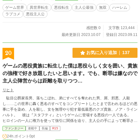
と出会ったとしても極力関わらないようにしよう。 そう思い、善良に生きる
ゲーム世界
異世界転生
悪役転生
主人公最強
無双
ハーレム
ことを決意したのだが、聖獣の子を手当てしただけなのになぜか聖獣の長が俺の
ラブコメ
悪役主人公
前に！？ 気づけば女主人公までも現れて！？ え、俺の弟子になりたい！？
俺は殺されない平穏な生活がしたいだけなのに……。 わざわざ危険そうな
フラグを持ち込まないでくれ！！ この小説は他サイトでも投稿しています。
感想数 0
文字数 123,444
最終更新日 2023.10.07
登録日 2023.09.11
20
お気に入り追加
137
ゲームの悪役貴族に転生した僕は悪役らしく女を囲い、貴族
の強権で好き放題したいと思います。でも、断罪は嫌なので
主人公陣営からは距離を取りつつ…
リヒト
駄目公爵家長男、落ちこぼれ、弟にすべてを奪われた男、屑、邪悪、人殺
し……この世界に轟く悪名のすべてをコンプリートしたとまで言われるほどの悪
事に手を染め、人を殺し、女を無理やり犯す最低最悪のクズ貴族、ノア・ライン
ハルト。 彼は『スタフティ』というゲームに登場する悪役の一人である。
ヒロインの一人に権力を使って強引に関係を迫り、主人公の手によって断罪され
てしまう運命にある……そんなキャラにただの高校生であった僕は転生してしま
ファンタジー
連載中
長編
R15
ったのだ！ それではどうするか？ 主人公に殺されないようにするため、よ
24h.ポイント
0pt
くあるなろう系統の作品の主人公のように改心して良い子になって生きていく