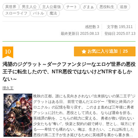
異世界
男主人公
主人公最強
チート
ざまぁ
悪役転生
追放
スローライフ
バトル
魔法
感想数 3
文字数 195,311
最終更新日 2025.08.13
登録日 2025.07.13
10
お気に入り追加
25
渇望のジグラット～ダークファンタジーなエロゲ世界の悪役
王子に転生したので、NTR悪役ではないけどNTRするしか
ない～
理久王
晩秋の王都。誰にも見向きされない“出来損ないの第二王子”ジ
グラットはある日、 前世で遊んだエロゲー『聖剣と終焉のク
ロニクル』の記憶を取り戻す。 このまま進めば三年後に勇者
アッシュに討たれ、悪役として消える。 ならば運命を折る。
英雄譚の駒を、こちらの戦力に変える。 勇者が救い切れない
少女たちを“奪い”、快楽と契約の鎖で縛り、堕とし、味方にす
る――卑怯でも構わない。俺は、生きたい。 これは転生した
悪役の第二王子が生き延びるために英雄譚を裏から書き換え