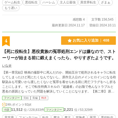
ゲーム転生
悪役転生
ハーレム
主人公最強
異世界転生
ざまぁ
役令息のグレイスに対して日々不満を高まらせていた。 なんか俺、勇者のア
もう遅い
ルフレッドからものすごいヘイト買ってる？ でもまあ、勇者が最強なのは検
証が進む前の攻略情報だから大丈夫っしょ。 というわけで、ゲーム知識と神
スキル構成で思うままにこのゲーム世界を突き進んでいきます！
感想数 4
文字数 156,545
最終更新日 2024.11.17
登録日 2024.10.11
4
お気に入り追加
408
【死に役転生】悪役貴族の冤罪処刑エンドは嫌なので、スト
ーリーが始まる前に鍛えまくったら、やりすぎたようです。
いな＠
【第一章完結】映画の撮影中に死んだのか、開始五分で処刑されるキャラに転生
してしまったけど死にたくなんてないし、原作主人公のメインヒロインになる幼
馴染みも可愛いから渡したくないと冤罪を着せられる前に死亡フラグをへし折る
ことにします。 そこで転生特典スキルの『超越者』のお陰で色んなトラブルと
悪名の原因となっていた問題を解決していくことになります。 【第二章】 原作
の開始である学園への入学式当日、原作主人公との出会いから始まります。 原
ファンタジー
完結
長編
R15
作とは違う流れに戸惑いながらも、大切な仲間たち（増えます）と共に沢山の困
24h.ポイント
92pt
難に立ち向かい、解決していきます。
11,512
2,221
位 / 228,833件
位 / 53,329件
小説
ファンタジー
異世界
ファンタジー
転生
魔法
魔王
冒険者
冤罪
悪役転生