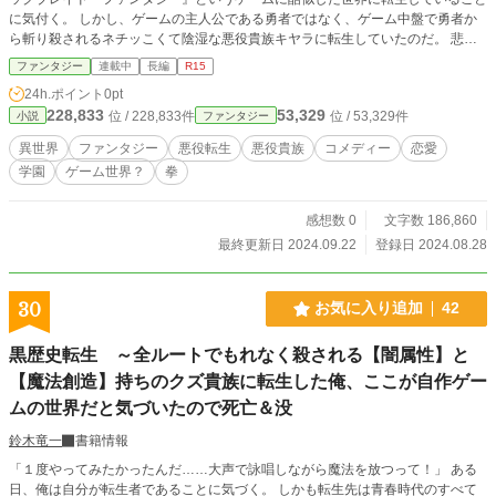
に気付く。 しかし、ゲームの主人公である勇者ではなく、ゲーム中盤で勇者か
ら斬り殺されるネチッこくて陰湿な悪役貴族キヤラに転生していたのだ。 悲惨
な運命を知る主人公は前世の知識を活かし、自身の運命を変えることにした。
ファンタジー
連載中
長編
R15
まずは四年後に来る魔物の襲撃から領地と父親を救うこと。 魔物と相打ちして
24h.ポイント
0pt
死ぬはずの父親を救い、家族がバラバラにならないようにすることが死亡フラグ
228,833
53,329
位 / 228,833件
位 / 53,329件
小説
ファンタジー
回避の第一歩。 同時に前世で推しキャラだった女性キャラにも想いを向ける。
毎日声を聞かないと死んでしまうほど好きだった推しキャラも、自身と同じくゲ
異世界
ファンタジー
悪役転生
悪役貴族
コメディー
恋愛
ーム中盤で魔物に殺されてしまう。 ゲームでは救えなかった推しキャラを救う
学園
ゲーム世界？
拳
ためにも、主人公は強くなろうと決心した。 主人公は細マッチョ大好きなメイ
ド、シオンを頼って日々のトレーニングに没頭していく。 もやしのような体を
鍛え、お世辞にも才能があるとは言えない魔法を駆使し、前世の知識も活かしな
感想数 0
文字数 186,860
がら。 強くなるためなら使えるモノは何でも使う。 全ては自分と推しキャラを
最終更新日 2024.09.22
登録日 2024.08.28
変えるため。 推しキャラとのハッピーエンドを目指すために。 ※ カクヨムと
小説家になろうでも投稿中
30
お気に入り追加
42
黒歴史転生 ～全ルートでもれなく殺される【闇属性】と
【魔法創造】持ちのクズ貴族に転生した俺、ここが自作ゲー
ムの世界だと気づいたので死亡＆没
鈴木竜一
書籍情報
「１度やってみたかったんだ……大声で詠唱しながら魔法を放つって！」 ある
日、俺は自分が転生者であることに気づく。 しかも転生先は青春時代のすべて