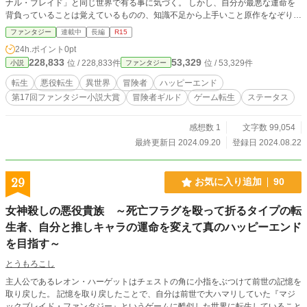
ナル・ブレイド」と同じ世界で有る事に気づく。 しかし、自分が最悪な運命を
背負っていることは覚えているものの、知識不足から上手いこと原作をなぞりな
がら自分は生き残ると言った風な器用な立ち回りは出来ないと察しが着いてしま
ファンタジー
連載中
長編
R15
う。 色々と吹っ切れ、前世で憧れていた自由人キャラになってやろうと、全て
24h.ポイント
0pt
を捨てて家を飛び出し冒険者になったのだが、原作の敵キャラや実家からの追っ
228,833
53,329
位 / 228,833件
位 / 53,329件
小説
ファンタジー
手などが絡んできて、なかなかどうも自由気ままという訳にはいかないよう
で…… 何にも踏みにじられない自由を追い求める少年が邪魔者を打ち砕いて
転生
悪役転生
異世界
冒険者
ハッピーエンド
く、異世界バトルストーリー
第17回ファンタジー小説大賞
冒険者ギルド
ゲーム転生
ステータス
感想数 1
文字数 99,054
最終更新日 2024.09.20
登録日 2024.08.22
29
お気に入り追加
90
女神殺しの悪役貴族 ～死亡フラグを殴って折るタイプの転
生者、自分と推しキャラの運命を変えて真のハッピーエンド
を目指す～
とうもろこし
主人公であるレオン・ハーゲットはチェストの角に小指をぶつけて前世の記憶を
取り戻した。 記憶を取り戻したことで、自分は前世で大ハマリしていた『マジ
ックブレイド・ファンタジー』というゲームに酷似した世界に転生していること