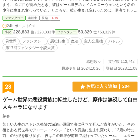
まう。 次に目が覚めたとき、彼はゲーム世界のカイム＝ローウェンという名の
少年に生まれ変わっていた。ところが、彼が生まれ変わったのは、勇者でもラス
ボスでもなく、本編に名前すら登場しない悪役サイドのモブキャラだった！ し
ファンタジー
連載中
長編
R15
かも、本編で配下達はラスボスに利用されたあげく、見限られて殺されるという
24h.ポイント
0pt
運命で……？ 「ちくしょう！ 死んでたまるか！」 カイムは、殺されないため
228,833
53,329
位 / 228,833件
位 / 53,329件
小説
ファンタジー
に努力することを決める。 そんな努力の甲斐あってか、カイムは規格外の魔力
と実力を手にすることとなり、さらには原作知識で次々と殺される運命だった者
異世界
ファンタジー
悪役転生
魔法
主人公最強
バトル
達を助け出して、一大勢力の頭へと駆け上る！ これは、死ぬ運命だった悪役モ
第17回ファンタジー小説大賞
ブが、最凶へと成り上がる物語だ。 本作はネオページ、カクヨムでも公開
しています カクヨムでのタイトルは、『いずれ殺される悪役モブに転生した
俺、死ぬのが嫌で努力したら規格外の強さを手に入れたので、下克上してラスボ
感想数 0
文字数 113,742
スを葬ってやります！～チート魔法で無双してたら、一大勢力を築き上げてしま
最終更新日 2024.10.26
登録日 2023.11.08
ったんだが～』となります
28
お気に入り追加
204
ゲーム世界の悪役貴族に転生したけど、原作は無視して自由
人キャラになります
芽春
苦しい人生のストレス発散の深酒が原因で海に落ちて死んだ青年がいた。 その
後とある異世界でアローン・ハウンドという貴族に生まれ変わり、13歳の時に
前世の記憶を取り戻す。 彼はこの世界が前世で流行っていたゲーム、「エター