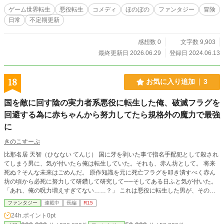
ゲーム世界転生
悪役転生
コメディ
ほのぼの
ファンタジー
冒険
日常
不定期更新
感想数 0
文字数 9,903
最終更新日 2026.06.29
登録日 2024.06.13
18
お気に入り追加
3
国を敵に回す陰の実力者系悪役に転生した俺、破滅フラグを
回避する為に赤ちゃんから努力してたら規格外の魔力で最強
に
きのこすーぷ
比那名居 天智（ひなない てんじ） 国に牙を剥いた事で指名手配犯として殺され
てしまう男に、気が付いたら俺は転生していた。それも、赤ん坊として。 将来
死ぬ？そんな未来はごめんだ。 原作知識を元に死亡フラグを叩き潰すべく赤ん
坊の頃から必死に努力して研鑽して研究して──そしてある日ふと気が付いた。
「あれ、俺の呪力増えすぎてない……？」 これは悪役に転生した男が、その天
武の才能を過剰なまでに研鑽してシナリオをぶっ壊す物語。 ※ストーリーはサ
ファンタジー
連載中
長編
R15
クサク進めたいなと思ってます。 カクヨムにて先行配信しております。もし良
24h.ポイント
0pt
ければ応援よろしくお願いします。