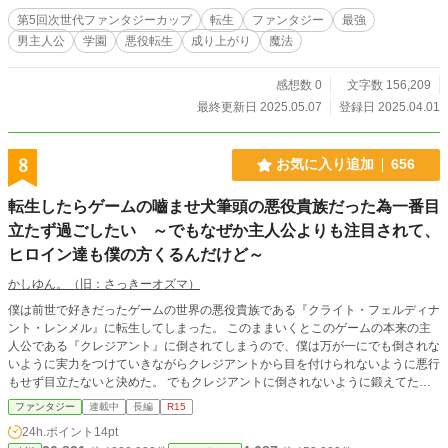
大事だな。 とりあえず良い子になって悪いことは全部止め、迷惑をかけた人た
第5回次世代ファンタジーカップ
転生
ファンタジー
最強
ちにも謝った。 楽しくも厳しい努力を過剰に積んだら、人や魔物、さらには相
男主人公
学園
悪役転生
成り上がり
魔法
手の魔法まで操作できるようになった。 ヒロインたちの困りごともゲーム知識
と操作魔法で助けよう。 正直断罪フラグなんてヒロインや原作主人公を操作す
れば一発解決なのだが、倫理的にまずいし可哀想なのでそれはしない。 命乞い
感想数 0
文字数 156,209
のために助けただけなのに、ヒロインたちはなぜか俺を囲み重い愛をぶつけてく
最終更新日 2025.05.07
登録日 2025.04.01
る。 おまけに、魔法学園の入学試験で原作主人公（男……だよな？）を倒した
ら、俺を”師匠”と崇め奉る始末。 鍛えまくった操作魔法は猛者溢れる学園でもや
はり強く、俺は作中最強への道を着々と上る。 これは強くなりすぎた元最弱な
8
お気に入り追加
656
悪役の無双譚と、最強の存在に魅せられたヒロインたちの物語。
転生したらゲームの嚙ませ犬筆頭の悪役貴族だった為一番目
立たず過ごしたい ～でもなぜか主人公よりも注目されて、
ヒロイン達も僕の方くるんだけど～
かしゆん。（旧：さっきーオズマ）
僕は前世で好きだったゲームの世界の悪役貴族である『クライト・フェルディナ
ント・レンメル』に転生してしまった。 このままいくとこのゲームの本来の主
人公である『クレジアント』に倒されてしまうので、僕は万が一にでも倒されな
いように実力をつけていきながらクレジアントから目を付けられないように悪行
もせず目立たないと決めた。 でもクレジアントに倒されないように鍛えてただ
けなのに、歳に見合わない実力を持つ僕に興味を持つ者が少しずつ現れ始め
ファンタジー
連載中
長編
R15
て………あんまり僕に興味持たないで！！！ 一応、下記は主要キャラの身分で
24h.ポイント
14pt
す。書いている私自身がそこそこ間違えている事があるので、気が付いていただ