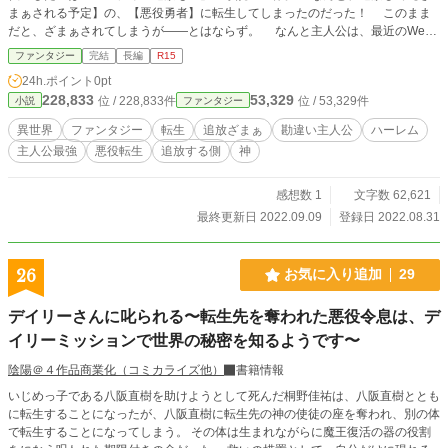
まぁされる予定】の、【悪役勇者】に転生してしまったのだった！ このまま
だと、ざまぁされてしまうが――とはならず。 なんと主人公は、最近のWeb
小説をあまり読んでおらず……。 自分のことを、「勇者なんだから、当然主
ファンタジー
完結
長編
R15
人公だろ？」と、勝手に主人公だと勘違いしてしまったのだった！ 本来の主
24h.ポイント
0pt
人公である【荷物持ち】を追放してしまう勇者。 しかし、自分のことを主人
228,833
53,329
位 / 228,833件
位 / 53,329件
小説
ファンタジー
公だと信じて疑わない彼は、無自覚に、主人公ムーブで【ざまぁフラグを回避】
していくのであった。 本来の主人公が出会うはずだったヒロインと、先に出
異世界
ファンタジー
転生
追放ざまぁ
勘違い主人公
ハーレム
会ってしまい……。 本来は主人公が覚醒するはずだった【真の勇者の力】に
主人公最強
悪役転生
追放する側
神
も目覚めてしまい……。 思い込みの力で、主人公補正を自分のものにしてい
く勇者！ ざまぁフラグなんて知りません！ これは、自分のことを主人公だ
と信じて疑わない、勘違いした勇者の無双冒険譚。 ・本来の主人公は荷物持ち
感想数 1
文字数 62,621
・主人公は追放する側の勇者に転生 ・ざまぁフラグを無自覚回避して無双する
最終更新日 2022.09.09
登録日 2022.08.31
お話です ・パーティー追放ものの逆側の話 ※カクヨム、ハーメルンにて掲載
26
お気に入り追加
29
デイリーさんに叱られる〜転生先を奪われた悪役令息は、デ
イリーミッションで世界の秘密を知るようです〜
陰陽＠４作品商業化（コミカライズ他）
書籍情報
いじめっ子である八阪直樹を助けようとして死んだ桐野佳祐は、八阪直樹ととも
に転生することになったが、八阪直樹に転生先の神の使徒の座を奪われ、別の体
で転生することになってしまう。 その体は生まれながらに魔王復活の器の役割