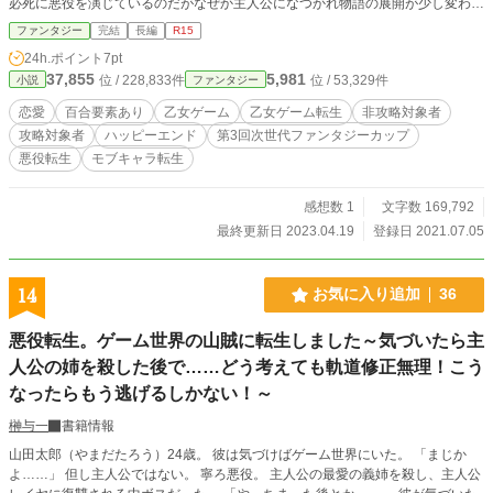
必死に悪役を演じているのだがなぜか主人公になつかれ物語の展開が少し変わっ
てしまう。さらにはいじめっ子達を毛嫌いするはずの攻略相手達や主人公達と敵
ファンタジー
完結
長編
R15
対する非攻略相手達にまで好かれてしまった。彼女の人生はそこから少しずつ変
24h.ポイント
7pt
わっていってしまう。 亜由美心の声「主人公をいじめる悪役令嬢に付き従うい
37,855
5,981
位 / 228,833件
位 / 53,329件
小説
ファンタジー
じめっ子グループのリーダーで直ぐにやられるだけのモブキャラのはずで
は！？」 毎週月曜午前３時更新です。 ※注意※ この物語はいじめっ子グループ
恋愛
百合要素あり
乙女ゲーム
乙女ゲーム転生
非攻略対象者
のリーダーとなったモブキャラ転生の主人公のお話です。序盤にはいじめのシー
攻略対象者
ハッピーエンド
第3回次世代ファンタジーカップ
ンが出てきます苦手な方はご注意下さい。
悪役転生
モブキャラ転生
感想数 1
文字数 169,792
最終更新日 2023.04.19
登録日 2021.07.05
14
お気に入り追加
36
悪役転生。ゲーム世界の山賊に転生しました～気づいたら主
人公の姉を殺した後で……どう考えても軌道修正無理！こう
なったらもう逃げるしかない！～
榊与一
書籍情報
山田太郎（やまだたろう）24歳。 彼は気づけばゲーム世界にいた。 「まじか
よ……」 但し主人公ではない。 寧ろ悪役。 主人公の最愛の義姉を殺し、主人公