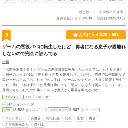
感想数 1
文字数 319,478
最終更新日 2025.09.30
登録日 2025.08.22
5
お気に入り追加
861
ゲームの悪役パパに転生したけど、勇者になる息子が親離れ
しないので完全に詰んでる
街風
「お前を追放する！」 ゲームの悪役貴族に転生したルドルフは、シナリオ通り
に息子のハイネ(後に世界を救う勇者)を追放した。 しかし、前世では子煩悩な父
親だったルドルフのこれまでの人生は、ゲームのシナリオに大きく影響を与えて
いた。旅にでるはずだった勇者は旅に出ず、悪人になる人は善人になっていた。
勇者でもないただの中年ルドルフは魔人から世界を救えるのか。
ファンタジー
完結
長編
R15
24h.ポイント
71pt
13,529
2,507
位 / 228,833件
位 / 53,329件
小説
ファンタジー
ファンタジー
異世界
悪役転生
父親
聖女
勇者
ざまあ要素あり
魔剣士