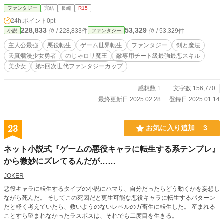
る！？」迫る死への絶望の中、ジュドは、最大最後の希望に気づく。 スキルリ
ファンタジー
完結
長編
R15
セット。ゲームと同じ、しかし魔族にとっては禁忌のあの場所にさえ行けば！
24h.ポイント
0pt
そしてジュドは器用貧乏を返上し、さらに最強の力を手に入れる。敵専用、それ
228,833
53,329
位 / 228,833件
位 / 53,329件
小説
ファンタジー
も裏ボスたちの使うチート級最強最悪スキル。 さらに一人一種類しか使えない
裏ボスと違い、ゲームの軛から外れたジュドはスキルリセットでその全てを選び
主人公最強
悪役転生
ゲーム世界転生
ファンタジー
剣と魔法
放題。その手札は、まさに無限。 そしてジュドは野望を抱く。「最愛のこの世
天真爛漫少女勇者
のじゃロリ魔王
敵専用チート級最強最悪スキル
界の全てを手に入れ、ゲーム以上の俺の理想世界を創り上げる！」と。 ジュド
美少女
第5回次世代ファンタジーカップ
の覇道が始まった。全ての障害を蹂躙し屈服させ。 時に下したヒロインたち、
天真爛漫な少女勇者や、のじゃロリ甘デレ魔王、心酔する戦闘メイドたちに慕わ
れ、共に歩む臣下と仲間を次々と増やしながら。 これは、最弱と呼ばれた男が
感想数 1
文字数 156,770
自らの知恵と力で最強となり、全てを手に入れる覇王となるまでの物語。 ※１
最終更新日 2025.02.28
登録日 2025.01.14
０万字以上、完結保証。（執筆済み） ※完結まで毎日更新。 ※他の投稿サイト
（なろう、カクヨム、アルファポリス）でも掲載中。 ※1月15日タイトル、あら
すじ変更。
23
お気に入り追加
3
ネット小説式『ゲームの悪役キャラに転生する系テンプレ』
から微妙にズレてるんだが……
JOKER
悪役キャラに転生するタイプの小説にハマり、自分だったらどう動くかを妄想し
ながら死んだ。 そしてこの死因だと更生可能な悪役キャラに転生するパターン
だと軽く考えていたら、救いようのないレベルのガ畜生に転生した。 産まれる
ことすら望まれなかったラスボスは、それでも二度目を生きる。