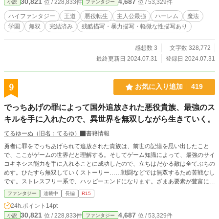
30,821
4,687
位 / 228,833件
位 / 53,329件
小説
ファンタジー
けたならその都度コメントで誤字のご報告をしてくださると嬉しいです。 クラ
イト・フェルディナント・レンメル レンメル子爵家 三男 スタグリア
ハイファンタジー
王道
悪役転生
主人公最強
ハーレム
魔法
ン・アンサラー・レイシル レイシル公爵家 次男 ユーリア・レーナ・
学園
無双
完結済み
残酷描写・暴力描写・軽微な性描写あり
メイヤー メイヤー侯爵家 三女 マリスタン・ジュール・ハッ
ド ハッド伯爵家 長女 キュール
平民 出生不明 クレジアント 平民 出
感想数 3
文字数 328,772
生不明 メア・グロガロス・フォープレイ・ヨーダン ヨーダン王家 第一王女
最終更新日 2024.07.31
登録日 2024.07.31
9
お気に入り追加
419
でっちあげの罪によって国外追放された悪役貴族、最強のス
キルを手に入れたので、異世界を無双しながら生きていく。
てるゆーぬ（旧名：てるゆ）
書籍情報
勇者に罪をでっちあげられて追放された貴族は、前世の記憶を思い出したこと
で、ここがゲームの世界だと理解する。そしてゲーム知識によって、最強のサイ
コキネシス能力を手に入れることに成功したので、立ちはだかる敵は全てぶちの
めす。ひたすら無双していくストーリー……戦闘などでは無双するため苦戦なし
です。ストレスフリー系で、ハッピーエンドになります。ざまあ要素が豊富にあ
り。
ファンタジー
連載中
長編
R15
24h.ポイント
14pt
30,821
4,687
位 / 228,833件
位 / 53,329件
小説
ファンタジー