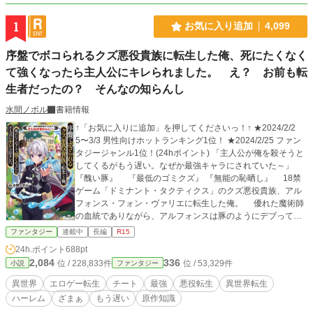
1
お気に入り追加
4,099
序盤でボコられるクズ悪役貴族に転生した俺、死にたくなく
て強くなったら主人公にキレられました。 え？ お前も転
生者だったの？ そんなの知らんし
水間ノボル
書籍情報
↑「お気に入りに追加」を押してくださいっ！↑ ★2024/2/2
5〜3/3 男性向けホットランキング1位！ ★2024/2/25 ファン
タジージャンル1位！(24hポイント) 「主人公が俺を殺そうと
してくるがもう遅い。なぜか最強キャラにされていた～」
『醜い豚』 『最低のゴミクズ』 『無能の恥晒し』 18禁
ゲーム「ドミナント・タクティクス」のクズ悪役貴族、アル
フォンス・フォン・ヴァリエに転生した俺。 優れた魔術師
の血統でありながら、アルフォンスは豚のようにデブってお
り、性格は傲慢かつ怠惰。しかも女の子を痛ぶるのが性癖の
ファンタジー
連載中
長編
R15
ゴミクズ。 魔術の鍛錬はまったくしてないから、戦闘でも
24h.ポイント
688pt
クソ雑魚であった。 ゲーム序盤で主人公にボコられて、
2,084
336
位 / 228,833件
位 / 53,329件
小説
ファンタジー
悪事を暴かれて断罪される、ざまぁ対象であった。 プレイ
ヤーをスカッとさせるためだけの存在。 そんな破滅の運命
異世界
エロゲー転生
チート
最強
悪役転生
異世界転生
を回避するため、俺はレベルを上げまくって強くなる。 つ
ハーレム
ざまぁ
もう遅い
原作知識
いでに痩せて、女の子にも優しくなったら……なぜか主人公