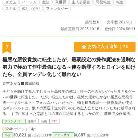
ざまぁ
ハーレム
魔法
異世界
主人公最強
悪役転生
転生
す。
スキル
成り上がり
ファンタジー
感想数 8
文字数 261,907
最終更新日 2025.10.16
登録日 2024.08.31
7
お気に入り追加
78
極悪な悪役貴族に転生したが、最弱設定の操作魔法を過剰な
努力で極めて作中最強になる～俺を断罪するヒロインを助け
たら、全員ヤンデレ化して離れない
青空あかな
書籍情報
子どもを助けて死んでしまった高校生の俺は、唯一の生きがいだったＲＰＧゲー
ムの世界に転生した。 だが、転生したのは、破滅の運命しかない極悪な悪役貴
族――ギルベルト・フォルムバッハだった。 物を操る魔法――操作魔法が使え
るギルベルトは、数々の悪逆非道の行いのため主人公とヒロインたちに断罪され
る。 すでに広まった悪評と己の運命に絶望するもつかの間。 前世で操作魔法の
魅力に憑りつかれた俺は極めることを決意する。 ゲームでは”小石しか操れない
ファンタジー
連載中
長編
R15
最弱魔法”という設定だが、１００周プレイした俺は極めまくれば魔王さえ操れ
24h.ポイント
14pt
ると知っていた。 何より、憧れの魔法が実際に使えるなんて最高だ。 どうせな
30,821
4,687
位 / 228,833件
位 / 53,329件
小説
ファンタジー
ら作中最強になってやれ。 魔法を存分に楽しむためには、周囲からの高評価も