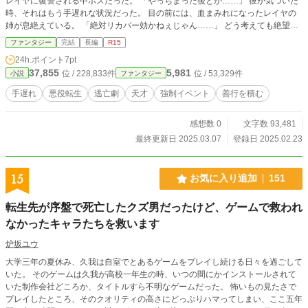
レイヤに復讐される中ボスだった。 「やっちまった後とか……」 彼が気づいた
時、それはもう手遅れな状況だった。 目の前には、血まみれになったレイヤの
姉が息絶えている。 「絶対リカバー効かねぇじゃん……」 どう考えても絶望的
な状況。 その状況で彼が出した答えは…… 「こうなったら逃げ切ってやる！善
ファンタジー
完結
長編
R15
行を積みながら！！」 このゲーム世界には、善悪を測るカルマ値があった。 こ
24h.ポイント
7pt
れがマイナスのままだと、いずれ必ず主人公に見つけ出される事になってしま
37,855
5,981
位 / 228,833件
位 / 53,329件
小説
ファンタジー
う。 だから山田太郎は善行を行いながら逃亡する。 自らの罪と、勇者の断罪か
ら逃げ切る為に。
手遅れ
悪役転生
逃亡劇
天才
強制イベント
善行を積む
感想数 0
文字数 93,481
最終更新日 2025.03.07
登録日 2025.02.23
15
お気に入り追加
151
転生先が序盤で死亡したクズ男だったけど、ゲームで救われ
なかったキャラたちを救います
炉坂ユウ
大学三年の夏休み、久我は自室でとあるゲームをプレイし続ける日々を過ごして
いた。 そのゲームは久我が高校一年生の時、いつの間にかインストールされて
いた制作会社どころか、タイトルすら不明なゲームだった。 怖いもの見たさで
プレイしたところ、そのクオリティの高さにどっぷりハマってしまい、ここ五年