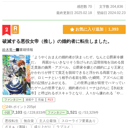
がキレ始めて。 「主人公は俺なのに……」 「うん。キミが主
人公だ」 「お前のせいで原作が壊れた。絶対に許さない。お
感想数 70
文字数 204,836
前を殺す」 「理不尽すぎません？」 原作原理主義の主人公
最終更新日 2025.02.18
登録日 2024.02.23
が、俺を殺そうとしてきたのだが。 ※ カクヨム様にて、異世
界ファンタジージャンル表紙入り。5000スター、10000フォ
ロワーを達成！
2
お気に入り追加
1,393
破滅する悪役女帝（推し）の婚約者に転生しました。
鈴木竜一
書籍情報
「ようやくおまえの婚約者が決まったぞ。なんと公爵家令嬢
だ」 両親からいきなりそう告げられた辺境領地を治める貧
乏貴族の嫡男・アズベル。 公爵家令嬢との婚約により王家と
かかわりが持てて貧乏を脱却できると浮かれる両親であった
が、ロミーナという相手の名前を聞いた瞬間、アズベルに前
世の記憶がよみがえる。 この世界は彼が前世でハマってい
たゲームの世界であり、婚約者のロミーナはのちに【氷結女
帝】と呼ばれるボスキャラとなり、人々から嫌われる「やら
れ役」だったのだ。おまけに、主人公に倒された後は婚約者
ファンタジー
連載中
長編
R15
である自分も消滅してしまう運命であることも…… しかし、
24h.ポイント
205pt
そんな女帝ロミーナも幼い頃は大人しくて優しいヒロイン級
7,103
1,521
位 / 228,833件
位 / 53,329件
小説
ファンタジー
の美少女であると判明する。彼女は常人離れした魔力量を有
しているものの、それをうまく制御することができず、力を
悪役転生
無自覚
主人公最強
スローライフ要素あり
恐れた貴族たちは次々と婚約話を断り、最後に回ってきたの
ざまぁ（薄味）
成り上がり
ラブコメ