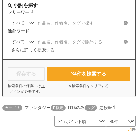
小説を探す
フリーワード
除外ワード
+ さらに詳しく検索する
保存する
34
件を検索する
検索条件の保存には
ロ
× 検索条件をクリアする
グイン
が必要です。
ファンタジー
R15のみ
悪役転生
カテゴリ
R指定
タグ
34
件