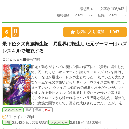
感想数 4
文字数 106,943
最終更新日 2024.11.29
登録日 2024.11.17
6
お気に入り追加
1,047
最下位クズ貴族転生記 異世界に転生した元ゲーマーはハズ
レスキルで無双する
こはるんるん
書籍情報
旧題：強さがすべての魔法学園の最下位クズ貴族に転生した
俺、死にたくないからゲーム知識でランキング１位を目指し
たら、なぜか最強ハーレムの主となった！ 気づいたら大好き
なゲームで俺の大嫌いだったキャラ、ヴァイスに転生してし
まっていた。 ヴァイスは伯爵家の跡取り息子だったが、太り
やすくなる外れスキル【超重量】を授かったせいで腐り果
て、全ヒロインから嫌われるセクハラ野郎と化した。 最終的
には魔族に闇堕ちして、勇者に成敗されるのだ。 だが、俺は
知っていた。 魔族と化したヴァイスが、作中最強クラスのキ
ファンタジー
完結
長編
R15
ャラだったことを。 外れスキル【超重量】の真の力を。 俺は
24h.ポイント
28pt
思う。 【超重量】を使って勇者の王女救出イベントを奪え
22,425
3,616
位 / 228,833件
位 / 53,329件
小説
ファンタジー
ば、殺されなくて済むんじゃないか？ 俺は悪行をやめてゲー
ム知識を駆使して、強さがすべての魔法学園で１位を目指