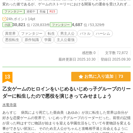
変わった彼であるが、ゲームのストーリーにおける闇落ちの運命を受け入れず、
たとえ本来あるべき未来を捻じ曲げてても自身の未来を変えることを決意する。
ファンタジー
連載中
長編
R15
何の対策もしなければ闇落ちし、主人公に殺されるという未来が待ち受け
24h.ポイント
14pt
ているようなキャラではあるが、それさえなければ生まれながらの勝ち組たる権
30,821
4,687
位 / 228,833件
位 / 53,329件
小説
ファンタジー
力者にして金持ちたる貴族の子である。 生まれながらにして自分の人生が苦
労なく楽しく暮らせることが確定している転生先である。なんとしてでも自身の
異世界
ファンタジー
転生
男主人公
バトル
ハーレム
闇落ちをフラグを折るしかないだろう。 果たしてアレスは自身の闇落ちフラ
悪役転生
原作知識
学園
主人公最強
グを折り、自身の未来を変えることが出来るのか！？ 「欲張らず、謙虚に……
だが、平穏で楽しい最高の暮らしを！」 そして、アレスは自身の望む平穏ラ
イフを手にすることが出来るのか！？ 自身の未来を変えようと奮起する少
感想数 0
文字数 72,872
年の異世界転生譚が今始まる！
最終更新日 2025.10.30
登録日 2025.09.30
13
お気に入り追加
73
乙女ゲームのヒロインをいじめるいじめっ子グループのリー
ダーに転生したので悪役を演じきってみせましょう
水竜寺葵
あらすじ 病気により死亡した亜由美（あゆみ）が次に転生した世界は自分が
好きな恋愛ゲームの世界で、いじめっ子グループのリーダーだった。前世の記憶
が戻った時はすでに物語が始まりを迎える学園生活をしていて今更物語を変える
事ができない状況に。 そのため主人公がちゃんと攻略相手達と出会えるように