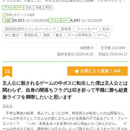
グラシエル』で遊ぶこと。 そんな主人公は過労死した結果、ジグルドという悪
役に転生した。 しかも懲役５０年の刑を終えた直後であり、もう６８歳だっ
ファンタジー
完結
長編
R15
た。 絶望するが、ここは遊び尽くしたゲーム世界だ。 どこかにある『若返りの
24h.ポイント
14pt
泉』を探し、若返って真の意味で人生をやり直すことを決めた。 すると、刑務
30,821
4,687
位 / 228,833件
位 / 53,329件
小説
ファンタジー
所近くの森で、ジグルドは獣人少女を連れた二人組の男に恐喝される。 （この
リア充どもが。……そうだ、老人になったんなら、逆に老害しまくってやるよ。
第6回次世代ファンタジーカップ
異世界
ファンタジー
転生
その後若返れば、ストレス解消できるし人生もやり直せるじゃねえか） ジグル
剣と魔法
悪役転生
無双
魔法
ゲーム世界転生
ゲーム
ドは男たちを殺す。 獣人少女は奴隷として奪い取り、旅を始めた。 魔導列車で
は座席に座る若者を蹴散らし、宿屋ではボケたフリをして宿代を踏み倒すなど、
老人の立場を利用してやりたい放題。 全て、ただのストレス解消…………のは
感想数 0
文字数 119,984
ずだった。 「奴隷商人から救っていただきありがとうございます！」 「あなた
最終更新日 2026.04.20
登録日 2026.04.17
のおかげで身重の妻が座れました！」 「あのぼったくり宿、みんなが迷惑して
たんだよ！」 「「私たちの代わりに正義の鉄槌を下してくださりありがとうご
ざいます、正義の賢老様！！」」 嫌がらせのために老害ムーブしまくっている
12
お気に入り追加
166
はずなのに、周りから慕われるのはなんでじゃ？
主人公に殺されるゲームの中ボスに転生した僕は主人公とは
関わらず、自身の闇落ちフラグは叩き折って平穏に勝ち組貴
族ライフを満喫したいと思います
リヒト
不幸な事故の結果、死んでしまった少年、秋谷和人が転生したのは闇落ちし、
ゲームの中ボスとして主人公の前に立ちふさがる貴族の子であるアレス・フォー
エンス！？ 「いや、本来あるべき未来のために死ぬとかごめんだから」 ゲ
ームの中ボスであり、最終的には主人公によって殺されてしまうキャラに生まれ