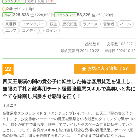
ファンタジー
完結
長編
R15
になっていた、悪役レッドの物語！ ※小説家になろう、カク
24h.ポイント
0pt
ヨム、エブリスタにも投稿しています。
228,833
53,329
位 / 228,833件
位 / 53,329件
小説
ファンタジー
異世界
ファンタジー
転生
悪役転生
ラブコメ
冒険者
バトル
エルフ
コメディ
ヒロイン
感想数 0
文字数 103,227
最終更新日 2024.10.22
登録日 2024.10.12
22
お気に入り追加
57
四天王最弱の闇の貴公子に転生した俺は器用貧乏を返上し、
無限の手札と敵専用チート級最強最悪スキルで高笑いと共に
全てを蹂躙し屈服させ覇道を征く！
ミオニチ
高難易度ダンジョンＲＰＧ〈ダンジョンブレイバー〉。 四天王『闇の貴公子ジ
ュド』は、少女勇者パーティーの魔王城襲撃という最悪のタイミングで気がつい
た。 自分が前世で最も愛し熱中してプレイしたそのゲーム世界に転生していた
ことに。 そして、自身がスキルも能力値も残念な究極の器用貧乏、ゲーム中屈
指の雑魚ボス、四天王最弱であることに。 「このままでは確実にやられ