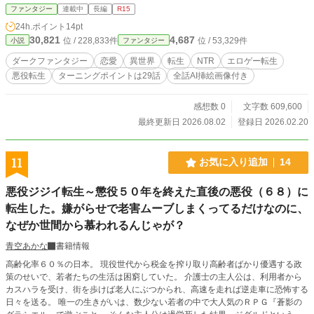
る、生存戦略の物語である。
ファンタジー
連載中
長編
R15
24h.ポイント
14pt
30,821
4,687
位 / 228,833件
位 / 53,329件
小説
ファンタジー
ダークファンタジー
恋愛
異世界
転生
NTR
エロゲー転生
悪役転生
ターニングポイントは29話
全話AI挿絵画像付き
感想数 0
文字数 609,600
最終更新日 2026.08.02
登録日 2026.02.20
11
お気に入り追加
14
悪役ジジイ転生～懲役５０年を終えた直後の悪役（６８）に
転生した。嫌がらせで老害ムーブしまくってるだけなのに、
なぜか世間から慕われるんじゃが？
青空あかな
書籍情報
高齢化率６０％の日本。 現役世代から税金を搾り取り高齢者ばかり優遇する政
策のせいで、若者たちの生活は困窮していた。 介護士の主人公は、利用者から
カスハラを受け、街を歩けば老人にぶつかられ、高速を走れば逆走車に恐怖する
日々を送る。 唯一の生きがいは、数少ない若者の中で大人気のＲＰＧ『蒼影の