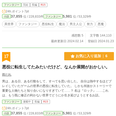
オスは学園を追放される。 その後領地で幽閉に近い謹慎を受けていたのだが、
ファンタジー
完結
長編
R15
悪魔教に目を付けられ攫われる。 そしてその体を魔改造されて終盤のボスとし
24h.ポイント
7pt
て主人公に立ちふさがる。 それもヒロインの聖魔法によって倒され、彼の人生
37,855
5,981
位 / 228,833件
位 / 53,329件
小説
ファンタジー
の幕は閉じる。 これが、悪役転生ってことか。 特に描写はなかったけど、こい
つも怠惰で堕落した生活を送っていたに違いない。 あの肥満体だ、運動もろく
異世界
ファンタジー
悪役転生
魔法
男主人公
努力
悪魔
にしていないだろう。 これは努力すれば眠れる才能が開花し、死亡フラグを回
避できるのでは？ そう考えた俺は執事のカモールに頼み込み訓練を開始する。
感想数 5
文字数 144,110
偏った考えで領地を無駄に統治してる親を説得し、健全で善人な人生を歩もう。
一つ一つ努力していけば、きっと開かれる未来は輝いているに違いない。 そう
最終更新日 2024.02.14
登録日 2024.01.23
思っていたんだけど、俺、弱くない？ 希少属性である闇魔法に目覚めたのはよ
かったけど、攻撃力に乏しい。 剣術もそこそこ程度、全然達人のようにうまく
ならない。 おまけに俺はなにもしてないのに悪魔が召喚がされている！？ 俺の
17
お気に入り追加
6
前途多難な転生人生が始まったのだった。 ※カクヨム、なろうでも掲載してい
ます。
悪役に転生してたみたいだけど、なんか展開がおかしい。
雨だれ
男は、ある日、ある行動をして、すべてを思い出した。 自分は熱中するほどプ
レイしていたゲームの世界の悪役に転生していた。 しかも何故かストーリーで
重要な人物たちと知り合いになりすぎていて……？ 名は『ロック』……これ
は、もう既に修正の利かない世界でどうにか生き延びようとするお話。
ファンタジー
連載中
長編
R15
24h.ポイント
7pt
37,855
5,981
位 / 228,833件
位 / 53,329件
小説
ファンタジー