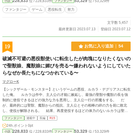
228,833
53,329
位 / 228,833件
位 / 53,329件
小説
ファンタジー
ファンタジー
ゲーム
悪役転生
努力
文字数 5,457
最終更新日 2023.07.13
登録日 2023.07.12
19
お気に入り追加
54
破滅不可避の悪役獣使いに転生したが肉塊になりたくないの
で聖獣娘、魔獣娘に媚びを売る〜嫌われないようにしていた
らなぜか長たちになつかれている〜
マグローK
【シックザール・モンスター】というゲームの悪役、ルカラ・デグリアスに転生
した俺。 ルカラは作中、主人公の才能に嫉妬し、最強の聖獣や魔獣の長を強
制的に使役できるほどの強力な力を悪用し、主人公一行の邪魔をする。 だ
が、最終的には聖獣、魔獣からの抵抗、主人公とその相棒の絆の力を前に敗北
し、使役が解除される。 結果、再度使役するほどの体力のないルカラは聖
獣、魔獣と立場が逆転し、これまで自分がやっていたようにこき使われることに
ファンタジー
連載中
長編
R15
なる。 そして、最終的には肉塊として見つかる運命をたどる。 こうなった
24h.ポイント
0pt
ら、俺のヘイトが溜まる前に聖獣、魔獣たちに出会ったらむしろ、媚びを売ろ
228,833
53,329
位 / 228,833件
位 / 53,329件
小説
ファンタジー
う。 そうしてこき使うのはやめてせめて殺されないようにしよう。 主人公