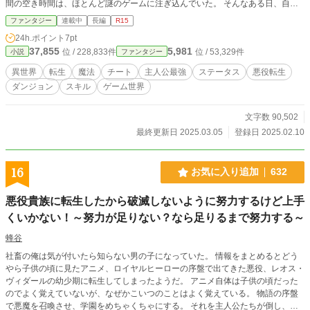
間の空き時間は、ほとんど謎のゲームに注ぎ込んでいた。 そんなある日、自室
でゲームをプレイしていた久我は、唐突に見知らぬ空間に転移してしまう。 困
ファンタジー
連載中
長編
R15
惑しながら漆黒の神殿を見渡していた久我の視界に、一人の男が映り込む。 そ
24h.ポイント
7pt
の人物は、謎のゲームの中で登場するキャラであり、最推しキャラである魔王ラ
37,855
5,981
位 / 228,833件
位 / 53,329件
小説
ファンタジー
ファリアの父、ベリファードだった。 ベリファードは、久我のプレイしていた
ゲームに登場する世界は実在し、自身の娘であるラファリアを救える人物の選定
異世界
転生
魔法
チート
主人公最強
ステータス
悪役転生
する為に、世界の複製をゲームとして提供していたのだと語る。 救われなかっ
ダンジョン
スキル
ゲーム世界
た結末を迎えた最推しキャラのラファリアが救えると聞かされ、久我はベリファ
ードの話に飛びついた。 意気揚々と異世界に転生した久我が目を覚ますと、 ゲ
ームのストーリーで散々主人公を馬鹿にした挙句、序盤で死んでいったクズ男に
文字数 90,502
転生していたのだった。 まさかの転生先に落ち込む久我だったが、本来ならエ
最終更新日 2025.03.05
登録日 2025.02.10
ンディング後に解放される筈の隠しダンジョンへと赴き、世界の原則を覆す圧倒
的な力を手に入れる。 ゲームにも存在しなかった特別な能力を取得した久我
は、その力を以てストーリーを改変し、ゲームで救われなかった者たちを救って
16
お気に入り追加
632
いく。
悪役貴族に転生したから破滅しないように努力するけど上手
くいかない！～努力が足りない？なら足りるまで努力する～
蜂谷
社畜の俺は気が付いたら知らない男の子になっていた。 情報をまとめるとどう
やら子供の頃に見たアニメ、ロイヤルヒーローの序盤で出てきた悪役、レオス・
ヴィダールの幼少期に転生してしまったようだ。 アニメ自体は子供の頃だった
のでよく覚えていないが、なぜかこいつのことはよく覚えている。 物語の序盤
で悪魔を召喚させ、学園をめちゃくちゃにする。 それを主人公たちが倒し、レ