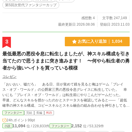
が辺境領主であるアズベルのウィドマーク家だったのだ。
第5回次世代ファンタジーカップ
さまざまな闇堕ちフラグを抱えるロミーナを救わなくてはと
決意したアズベルは、自身が持つ生産魔法と前世の知識をフ
ル活用して領地繁栄に奔走し、公爵令嬢である彼女に相応し
感想数 4
文字数 247,149
い男となって幸せにしようと努力を重ねる。 次第に彼の生
最終更新日 2026.08.06
登録日 2023.11.03
産魔法によって生みだされたアイテムは評判となり、いつし
かロミーナの悪評よりもアズベルが生みだす画期的な魔道具
の数々が人々の注目を集めていくように。 「えっ？ 俺が革
3
お気に入り追加
1,034
命児？」 推しキャラで婚約者のロミーナと辺境領地で静か
に暮らすつもりが、いつしか王家や原作主人公からも頼られ
最低最悪の悪役令息に転生しましたが、神スキル構成を引き
る存在に！？
当てたので思うままに突き進みます！ 〜何やら転生者の勇
者から強いヘイトを買っている模様
コレゼン
「おいおい、嘘だろ」 ある日、目が覚めて鏡を見ると俺はゲーム「ブレイ
ス・オブ・ワールド」の公爵家三男の悪役令息グレイスに転生していた。 幸
いにも「ブレイス・オブ・ワールド」は転生前にやりこんだゲームだった。
早速、どんなスキルを授かったのかとステータスを確認してみると―― 「超低
確率の神スキル構成、コピースキルとスキル融合の組み合わせを神引きしてるじ
ゃん！！」 やったね！ この神スキル構成なら処刑エンドを回避して、かな
ファンタジー
完結
長編
R15
り有利にゲーム世界を進めることができるはず。 一方で、別の転生者の勇者
24h.ポイント
99pt
であり、元エリートで地方自治体の首長でもあったアルフレッドは、 「なんで
11,094
2,152
位 / 228,833件
位 / 53,329件
小説
ファンタジー
モブキャラの悪役令息があんなに強力なスキルを複数持ってるんだ！ しかも俺
が目指してる国王エンドを邪魔するような行動ばかり取りやがって！！」 悪