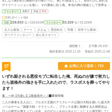
をになう呪われた期限付きの命だった。 救いの措置として、自分だけに現れる
デイリーミッションを使い、その運命に抗う為、本当の神の使徒として世界を救
う為の、佳祐＝シルヴィオの戦いが今始まる。 ※こちらは１ヶ月の間毎日連載
ファンタジー
連載中
長編
R15
致します。 １ヶ月経過後、金土日更新となる予定です。 許可を得て転載し
24h.ポイント
0pt
ているものになる為、取り下げする場合があります。
228,833
53,329
位 / 228,833件
位 / 53,329件
小説
ファンタジー
主人公最強
チート
ざまぁ
悪役転生
学園
前世でも最強
ダークファンタジー
赤ん坊スタート
感想数 1
文字数 28,333
最終更新日 2025.11.20
登録日 2025.11.08
27
お気に入り追加
722
いずれ殺される悪役モブに転生した俺、死ぬのが嫌で努力し
たら規格外の強さを手に入れたので、ラスボスを葬ってやり
ます！
果 一@【弓使い】2巻発売中！！
書籍情報
二人の勇者を主人公に、ブルガス王国のアリクレース公国の大戦を描いた超大作
ノベルゲーム『国家大戦・クライシス』。ブラック企業に勤務する久我哲也は、
日々の疲労が溜まっている中、そのゲームをやり込んだことにより過労死してし