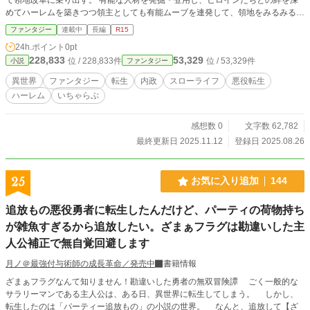
めてハーレムを築きつつ領主としても有能ムーブを連発して、領地をみるみる発
展させていく。 前世ではロクな思い出がない俺だけど、これからは全てが報わ
ファンタジー
連載中
長編
R15
れる勝ち組人生が待っている――。
24h.ポイント
0pt
228,833
53,329
位 / 228,833件
位 / 53,329件
小説
ファンタジー
異世界
ファンタジー
転生
内政
スローライフ
悪役転生
ハーレム
いちゃらぶ
感想数 0
文字数 62,782
最終更新日 2025.11.12
登録日 2025.08.26
25
お気に入り追加
144
追放もの悪役勇者に転生したんだけど、パーティの荷物持ち
が雑魚すぎるから追放したい。ざまぁフラグは勘違いした主
人公補正で無自覚回避します
月ノ＠最強付与術師の成長革命／発売中
書籍情報
ざまぁフラグなんて知りません！勘違いした勇者の無双冒険譚 ごく一般的な
サラリーマンである主人公は、ある日、異世界に転生してしまう。 しかし、
転生したのは「パーティー追放もの」の小説の世界。 なんと、追放して【ざ