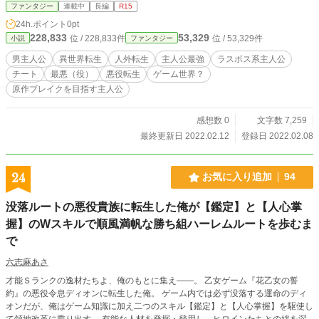
ファンタジー
連載中
長編
R15
24h.ポイント
0pt
228,833
53,329
位 / 228,833件
位 / 53,329件
小説
ファンタジー
男主人公
異世界転生
人外転生
主人公最強
ラスボス系主人公
チート
最悪（役）
悪役転生
ゲーム世界？
原作ブレイクを目指す主人公
感想数 0
文字数 7,259
最終更新日 2022.02.12
登録日 2022.02.08
24
お気に入り追加
94
没落ルートの悪役貴族に転生した俺が【鑑定】と【人心掌
握】のWスキルで順風満帆な勝ち組ハーレムルートを歩むま
で
六志麻あさ
才能Ｓランクの逸材たちよ、俺のもとに集え――。 乙女ゲーム『花乙女の誓
約』の悪役令息ディオンに転生した俺。 ゲーム内では必ず没落する運命のディ
オンだが、俺はゲーム知識に加え二つのスキル【鑑定】と【人心掌握】を駆使し
て領地改革に乗り出す。 有能な人材を発掘・登用し、ヒロインたちとの絆を深